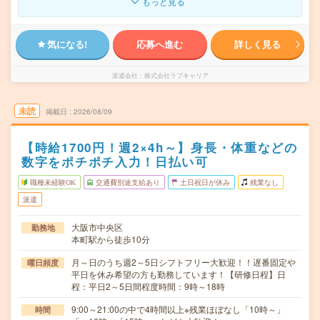
もっと見る
気になる!
応募へ進む
詳しく見る
派遣会社
株式会社ラブキャリア
未読
掲載日
2026/08/09
【時給1700円！週2×4h～】身長・体重などの
数字をポチポチ入力！日払い可
職種未経験OK
交通費別途支給あり
土日祝日が休み
残業なし
派遣
大阪市中央区
勤務地
本町駅から徒歩10分
月～日のうち週2～5日シフトフリー大歓迎！！遅番固定や
曜日頻度
平日を休み希望の方も勤務しています！【研修日程】日
程：平日2～5日間程度時間：9時～18時
9:00～21:00の中で4時間以上※残業ほぼなし「10時～」
時間