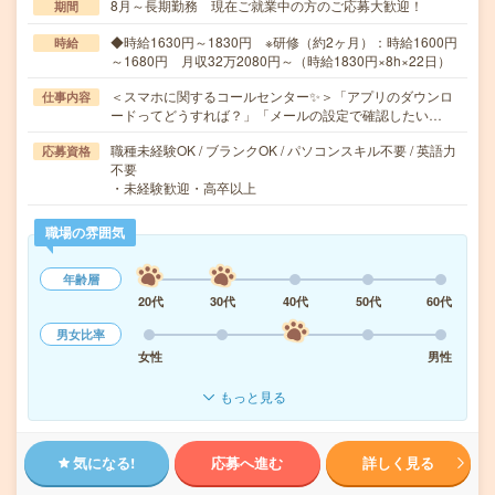
8月～長期勤務 現在ご就業中の方のご応募大歓迎！
期間
◆時給1630円～1830円 ※研修（約2ヶ月）：時給1600円
時給
～1680円 月収32万2080円～（時給1830円×8h×22日）
＜スマホに関するコールセンター✨＞「アプリのダウンロ
仕事内容
ードってどうすれば？」「メールの設定で確認したい…
職種未経験OK / ブランクOK / パソコンスキル不要 / 英語力
応募資格
不要
・未経験歓迎・高卒以上
職場の雰囲気
年齢層
20代
30代
40代
50代
60代
男女比率
女性
男性
もっと見る
気になる!
応募へ進む
詳しく見る