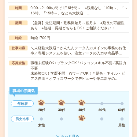
9:00～21:00の間で1日6時間～ ※残業なし「10時～」「～
時間
16時」「15時～」なども大歓迎！…
【急募】最短期間：勤務開始月～翌月末 ※延長の可能性
期間
あり ※短期・長期どちらもOK！ご相談ください！
時給1700円
時給
＼未経験大歓迎＊かんたんデータ入力メインの事務のお仕
仕事内容
事／専用システムを使い、注文データの入力や商品手…
職種未経験OK / ブランクOK / パソコンスキル不要 / 英語力
応募資格
不要
未経験OK！学歴不問！WワークOK！＊髪色・ネイル・ピ
アス自由＊オフィスワークでデビューや第二新卒の…
職場の雰囲気
年齢層
20代
30代
40代
50代
60代
男女比率
女性
男性
もっと見る