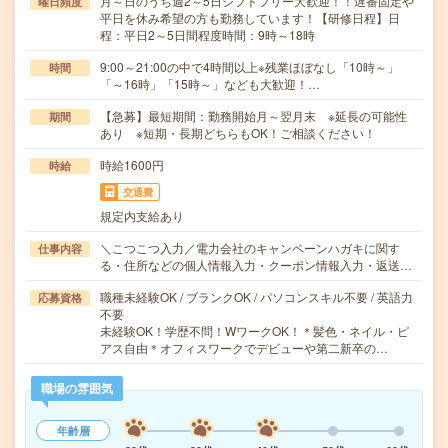
月～日のうち週2～5日シフトフリー大歓迎！！遅番固定や
曜日頻度
平日を休み希望の方も勤務しています！【研修日程】日
程：平日2～5日間程度時間：9時～18時
9:00～21:00の中で4時間以上※残業ほぼなし「10時～」
時間
「～16時」「15時～」なども大歓迎！…
【急募】最短期間：勤務開始月～翌月末 ※延長の可能性
期間
あり ※短期・長期どちらもOK！ご相談ください！
時給1600円
時給
交通費
規定内支給あり
＼こつこつ入力／電力会社のキャンペーンハガキに関す
仕事内容
る・住所などの個人情報入力・クーポン情報入力・返送…
職種未経験OK / ブランクOK / パソコンスキル不要 / 英語力
応募資格
不要
未経験OK！学歴不問！WワークOK！＊髪色・ネイル・ピ
アス自由＊オフィスワークでデビューや第二新卒の…
職場の雰囲気
年齢層