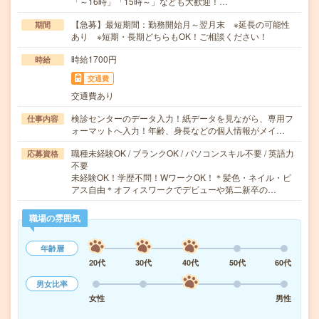
「～16時」「15時～」なども大歓迎！…
【急募】最短期間：勤務開始月～翌月末 ※延長の可能性
期間
あり ※短期・長期どちらもOK！ご相談ください！
時給1700円
時給
交通費
交通費あり
検診センターのデータ入力！紙データを見ながら、専用フ
仕事内容
ォーマットへ入力！年齢、身長などの個人情報がメイ…
職種未経験OK / ブランクOK / パソコンスキル不要 / 英語力
応募資格
不要
未経験OK！学歴不問！WワークOK！＊髪色・ネイル・ピ
アス自由＊オフィスワークでデビューや第二新卒の…
職場の雰囲気
年齢層
20代
30代
40代
50代
60代
男女比率
女性
男性