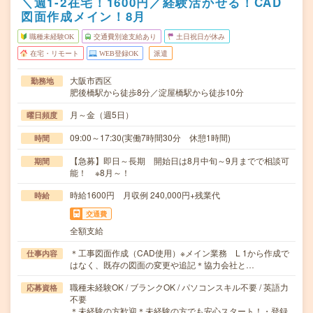
＼週1-2在宅！1600円／経験活かせる！CAD
図面作成メイン！8月
職種未経験OK
交通費別途支給あり
土日祝日が休み
在宅・リモート
WEB登録OK
派遣
大阪市西区
勤務地
肥後橋駅から徒歩8分／淀屋橋駅から徒歩10分
月～金（週5日）
曜日頻度
09:00～17:30(実働7時間30分 休憩1時間)
時間
【急募】即日～長期 開始日は8月中旬～9月までで相談可
期間
能！ ※8月～！
時給1600円 月収例 240,000円+残業代
時給
交通費
全額支給
＊工事図面作成（CAD使用）※メイン業務 L 1から作成で
仕事内容
はなく、既存の図面の変更や追記＊協力会社と…
職種未経験OK / ブランクOK / パソコンスキル不要 / 英語力
応募資格
不要
＊未経験の方歓迎＊未経験の方でも安心スタート！・登録