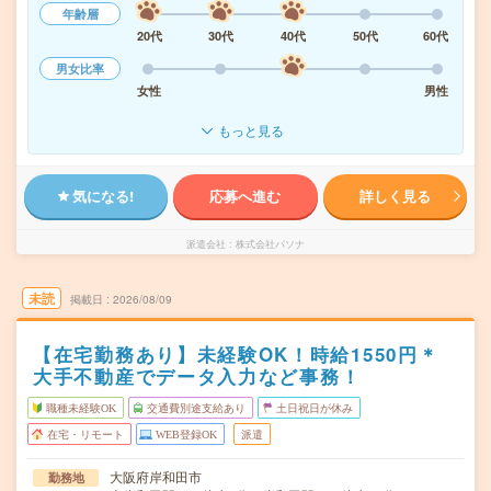
年齢層
20代
30代
40代
50代
60代
男女比率
女性
男性
もっと見る
気になる!
応募へ進む
詳しく見る
派遣会社
株式会社パソナ
未読
掲載日
2026/08/09
【在宅勤務あり】未経験OK！時給1550円＊
大手不動産でデータ入力など事務！
職種未経験OK
交通費別途支給あり
土日祝日が休み
在宅・リモート
WEB登録OK
派遣
大阪府岸和田市
勤務地