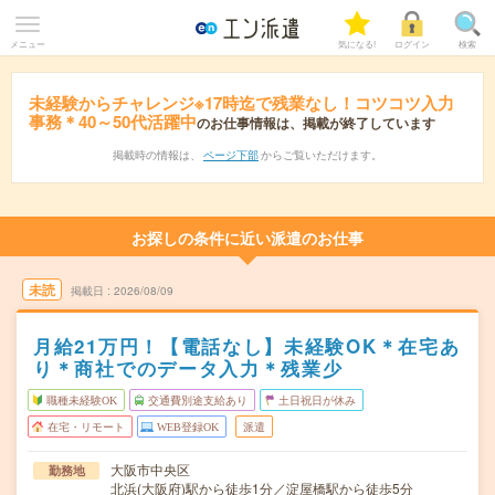
メニュー
気になる!
ログイン
検索
未経験からチャレンジ※17時迄で残業なし！コツコツ入力
事務＊40～50代活躍中
のお仕事情報は、掲載が終了しています
掲載時の情報は、
ページ下部
からご覧いただけます。
お探しの条件に近い派遣のお仕事
未読
掲載日
2026/08/09
月給21万円！【電話なし】未経験OK＊在宅あ
り＊商社でのデータ入力＊残業少
職種未経験OK
交通費別途支給あり
土日祝日が休み
在宅・リモート
WEB登録OK
派遣
大阪市中央区
勤務地
北浜(大阪府)駅から徒歩1分／淀屋橋駅から徒歩5分