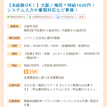
【未経験OK！】大阪／梅田＊時給1620円！
システム入力や書類対応など事務！
職種未経験OK
交通費別途支給あり
WEB登録OK
派遣
大阪市北区
勤務地
梅田(地下鉄)駅から徒歩3分／大阪駅から徒歩3分
シフト／土日含む週5日勤務
曜日頻度
9:30～18:30/10:00～19:00 （実働8時間）休憩60分
時間
【急募】即日～長期 ※スタート日相談OK！ #2026年7月
期間
～開始OK！
時給1620円 ※月収例 260000円～
時給
交通費
交通費規定に基づき交通費支給
彡大人気！梅田エリア！彡【コツコツ事務のお仕事で
仕事内容
す】・申込書内容をシステムに入力・申込書のスキャン・
…
職種未経験OK / ブランクOK / パソコンスキル不要 / 英語力
応募資格
不要