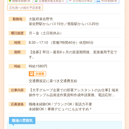
職種未経験OK
交通費別途支給あり
土日祝日が休み
WEB登録OK
正社員への紹介予定派遣
大阪府泉佐野市
勤務地
泉佐野駅からバス10分／熊取駅からバス20分
月～金（土日祝休み）
曜日頻度
8:30～17:10 （実働7時間40分）休憩60分
時間
【急募】即日～最長6ヶ月の派遣期間後、直接雇用予定で
期間
す。
時給1580円
時給
交通費
交通費規定に基づき交通費支給
【大手グループ企業での部署アシスタントのお仕事】端末
仕事内容
操作サンプル品発送作業資料作成申請業務、電話応対…
職種未経験OK / ブランクOK / 英語力不要
応募資格
未経験OK！事務デビューにもおすすめ＊
職場の雰囲気