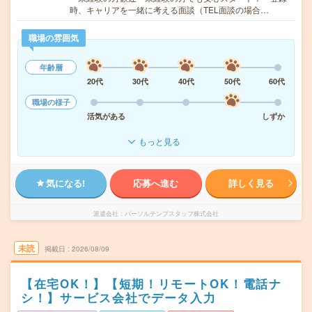
時、キャリアを一緒に考える面談（TEL面談の場合…
職場の雰囲気
年齢層
20代
30代
40代
50代
60代
職場の様子
活気がある
しずか
もっと見る
気になる!
応募へ進む
詳しく見る
派遣会社
パーソルテンプスタッフ株式会社
未読
掲載日
2026/08/09
【在宅OK！】【短期！リモートOK！電話ナ
シ！】サービス会社でデータ入力