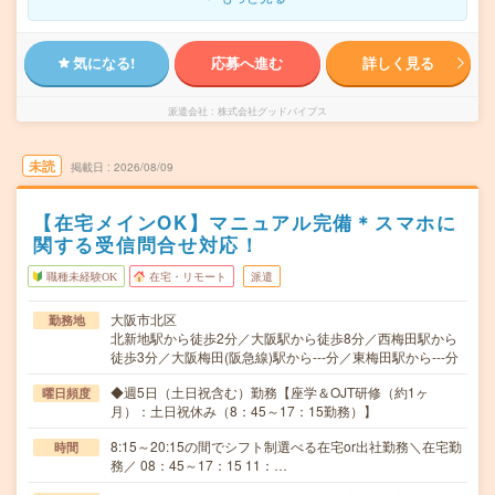
気になる!
応募へ進む
詳しく見る
派遣会社
株式会社グッドバイブス
未読
掲載日
2026/08/09
【在宅メインOK】マニュアル完備＊スマホに
関する受信問合せ対応！
職種未経験OK
在宅・リモート
派遣
大阪市北区
勤務地
北新地駅から徒歩2分／大阪駅から徒歩8分／西梅田駅から
徒歩3分／大阪梅田(阪急線)駅から---分／東梅田駅から---分
◆週5日（土日祝含む）勤務【座学＆OJT研修（約1ヶ
曜日頻度
月）：土日祝休み（8：45～17：15勤務）】
8:15～20:15の間でシフト制選べる在宅or出社勤務＼在宅勤
時間
務／ 08：45～17：15 11：…