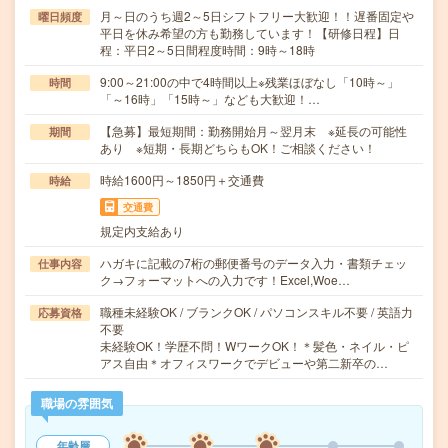
月～日のうち週2～5日シフトフリー大歓迎！！遅番固定や
曜日頻度
平日を休み希望の方も勤務しています！【研修日程】日
程：平日2～5日間程度時間：9時～18時
9:00～21:00の中で4時間以上※残業ほぼなし「10時～」
時間
「～16時」「15時～」なども大歓迎！…
【急募】最短期間：勤務開始月～翌月末 ※延長の可能性
期間
あり ※短期・長期どちらもOK！ご相談ください！
時給1600円～1850円＋交通費
時給
交通費
規定内支給あり
ハガキに記載の7桁の郵便番号のデータ入力・書類チェッ
仕事内容
ク→フォーマットへの入力です！Excel,Woe…
職種未経験OK / ブランクOK / パソコンスキル不要 / 英語力
応募資格
不要
未経験OK！学歴不問！WワークOK！＊髪色・ネイル・ピ
アス自由＊オフィスワークでデビューや第二新卒の…
職場の雰囲気
年齢層