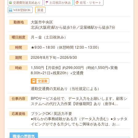
交通費別途支給あり
土日祝日が休み
在宅・リモート
WEB登録OK
派遣
大阪市中央区
勤務地
北浜(大阪府)駅から徒歩1分／淀屋橋駅から徒歩7分
月～金（土日祝休み）
曜日頻度
★9:00～18:00（休憩時間 12:00～13:00）
時間
2026年8月下旬～2026/9/30
期間
1,550円【月収例】約299,000円（時給1,550円×実働
時給
8.00h×21日+残業20h）+交通費
交通費
通勤交通費の支給あり（当社規定による）
BPOサービス会社で、データ入力をお願いします。顧客シ
仕事内容
ステムへの代行入力作業【研修期間】あり（座学4…
ブランクOK / 英語力不要
応募資格
●何らかの事務経験がある方（データ入力含む）●タッチタ
イピングができる方少しでもご興味がある方は、お…
職場の雰囲気