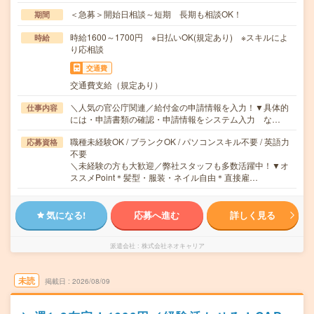
＜急募＞開始日相談～短期 長期も相談OK！
期間
時給1600～1700円 ※日払いOK(規定あり) ※スキルによ
時給
り応相談
交通費
交通費支給（規定あり）
＼人気の官公庁関連／給付金の申請情報を入力！▼具体的
仕事内容
には・申請書類の確認・申請情報をシステム入力 な…
職種未経験OK / ブランクOK / パソコンスキル不要 / 英語力
応募資格
不要
＼未経験の方も大歓迎／弊社スタッフも多数活躍中！▼オ
ススメPoint＊髪型・服装・ネイル自由＊直接雇…
気になる!
応募へ進む
詳しく見る
派遣会社
株式会社ネオキャリア
未読
掲載日
2026/08/09