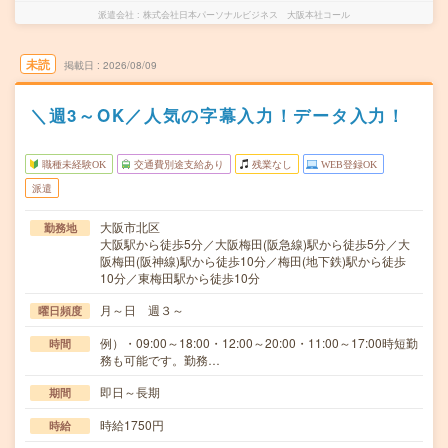
派遣会社
株式会社日本パーソナルビジネス 大阪本社コール
未読
掲載日
2026/08/09
＼週3～OK／人気の字幕入力！データ入力！
職種未経験OK
交通費別途支給あり
残業なし
WEB登録OK
派遣
大阪市北区
勤務地
大阪駅から徒歩5分／大阪梅田(阪急線)駅から徒歩5分／大
阪梅田(阪神線)駅から徒歩10分／梅田(地下鉄)駅から徒歩
10分／東梅田駅から徒歩10分
月～日 週３～
曜日頻度
例）・09:00～18:00・12:00～20:00・11:00～17:00時短勤
時間
務も可能です。勤務…
即日～長期
期間
時給1750円
時給