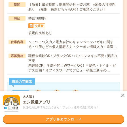
【急募】最短期間：勤務開始月～翌月末 ※延長の可能性
期間
あり ※短期・長期どちらもOK！ご相談ください！
時給1600円
時給
交通費
規定内支給あり
＼こつこつ入力／電力会社のキャンペーンハガキに関す
仕事内容
る・住所などの個人情報入力・クーポン情報入力・返送…
職種未経験OK / ブランクOK / パソコンスキル不要 / 英語力
応募資格
不要
未経験OK！学歴不問！WワークOK！＊髪色・ネイル・ピ
アス自由＊オフィスワークでデビューや第二新卒の…
職場の雰囲気
年齢層
大人気！
20代
30代
40代
50代
60代
エン派遣アプリ
派遣のお仕事情報がたくさん！プッシュ通知で受け取ろう！
男女比率
女性
男性
アプリをダウンロード
もっと見る