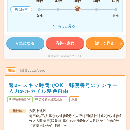
20代
30代
40代
50代
60代
男女比率
女性
男性
もっと見る
気になる!
応募へ進む
詳しく見る
派遣会社
株式会社グラスト
未読
掲載日
2026/08/09
週2～スキマ時間でOK！郵便番号のテンキー
入力≫≫ネイル髪色自由！
職種未経験OK
交通費別途支給あり
派遣
大阪市北区
勤務地
梅田(地下鉄)駅から徒歩5分／大阪梅田(阪神線)駅から徒歩5
分／大阪梅田(阪急線)駅から徒歩5分／大阪駅から徒歩5分
／東梅田駅から徒歩---分