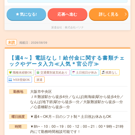
気になる!
応募へ進む
詳しく見る
派遣会社
株式会社パソナ
未読
掲載日
2026/08/09
【週4～】電話なし！給付金に関する書類チェ
ックやデータ入力≪人気＊官公庁≫
職種未経験OK
交通費別途支給あり
土日祝日が休み
残業なし
WEB登録OK
派遣
大阪市中央区
勤務地
ＪＲ難波駅から徒歩4分／なんば(南海線)駅から徒歩4分／
なんば(地下鉄)駅から徒歩---分／大阪難波駅から徒歩---分
／心斎橋駅から徒歩---分
▼週4～OK月～日のシフト制＊土日祝お休みもOK
曜日頻度
▼8h~・10：00～19：00・12：00～21：00＊9時～21時
時間
内にて勤務時間相談可能です！