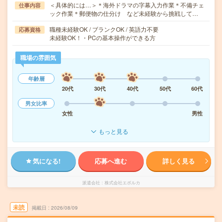
＜具体的には…＞＊海外ドラマの字幕入力作業＊不備チェ
仕事内容
ック作業＊郵便物の仕分け など未経験から挑戦して…
職種未経験OK / ブランクOK / 英語力不要
応募資格
未経験OK！・PCの基本操作ができる方
職場の雰囲気
年齢層
20代
30代
40代
50代
60代
男女比率
女性
男性
もっと見る
気になる!
応募へ進む
詳しく見る
派遣会社
株式会社エボルカ
未読
掲載日
2026/08/09