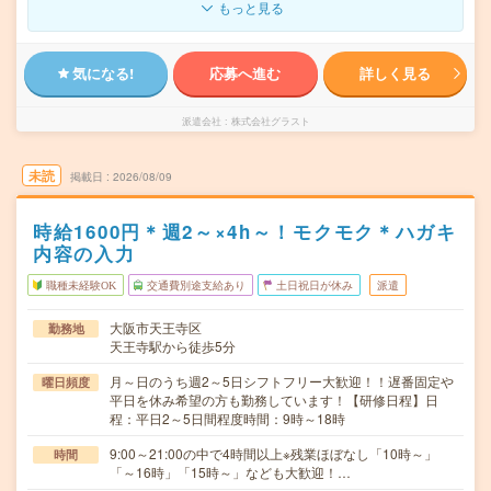
もっと見る
気になる!
応募へ進む
詳しく見る
派遣会社
株式会社グラスト
未読
掲載日
2026/08/09
時給1600円＊週2～×4h～！モクモク＊ハガキ
内容の入力
職種未経験OK
交通費別途支給あり
土日祝日が休み
派遣
大阪市天王寺区
勤務地
天王寺駅から徒歩5分
月～日のうち週2～5日シフトフリー大歓迎！！遅番固定や
曜日頻度
平日を休み希望の方も勤務しています！【研修日程】日
程：平日2～5日間程度時間：9時～18時
9:00～21:00の中で4時間以上※残業ほぼなし「10時～」
時間
「～16時」「15時～」なども大歓迎！…