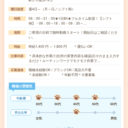
週4日～（月～日／シフト制）
曜日頻度
09：00～21：00★1日8h★フルタイム歓迎！【シフト
時間
例】・09：00～18：00・09：30～…
ご希望の日程で随時勤務スタート！開始日はご相談くださ
期間
い。
時給1,400 円 ～ 1,800 円 ＊週払いOK
時給
＊具体的な作業(1)住所の変更内容を確認(2)そのまま入力す
仕事内容
るだけ！ルーティンワークでモクモク作業で…
職種未経験OK / ブランクOK / 英語力不要
応募資格
＊未経験OK！ ＊年齢不問＊大量募集
職場の雰囲気
年齢層
20代
30代
40代
50代
60代
男女比率
女性
男性