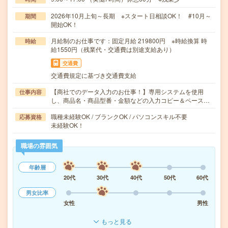
2026年10月上旬～長期 ※スタート日相談OK！ #10月～
期間
開始OK！
月給制のお仕事です：固定月給 219800円 ※時給換算 時
時給
給1550円（残業代・交通費は別途支給あり）
交通費
交通費規定に基づき交通費支給
【商社でのデータ入力のお仕事！】専用システムを使用
仕事内容
し、商品名・商品型番・金額などの入力コピー＆ペース…
職種未経験OK / ブランクOK / パソコンスキル不要
応募資格
未経験OK！
職場の雰囲気
年齢層
20代
30代
40代
50代
60代
男女比率
女性
男性
もっと見る