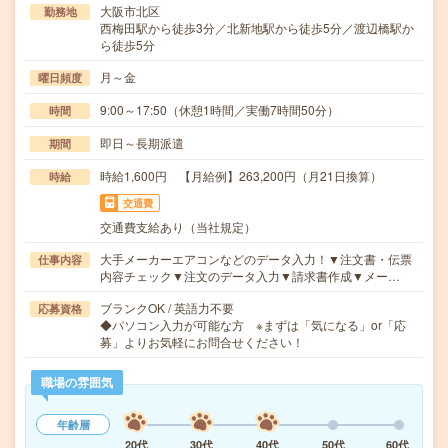
大阪市北区
勤務地
西梅田駅から徒歩3分／北新地駅から徒歩5分／渡辺橋駅か
ら徒歩5分
月～金
曜日頻度
9:00～17:50（休憩1時間／実働7時間50分）
時間
即日～長期派遣
期間
時給1,600円 【月給例】263,200円（月21日換算）
時給
交通費
交通費支給あり（当社規定）
大手メーカーエアコンなどのデータ入力！▼注文書・伝票
仕事内容
内容チェック▼注文のデータ入力▼請求書作成▼メー…
ブランクOK / 英語力不要
応募資格
◆パソコン入力が可能な方 ※まずは「気になる」or「応
募」よりお気軽にお問合せください！
職場の雰囲気
年齢層
20代
30代
40代
50代
60代