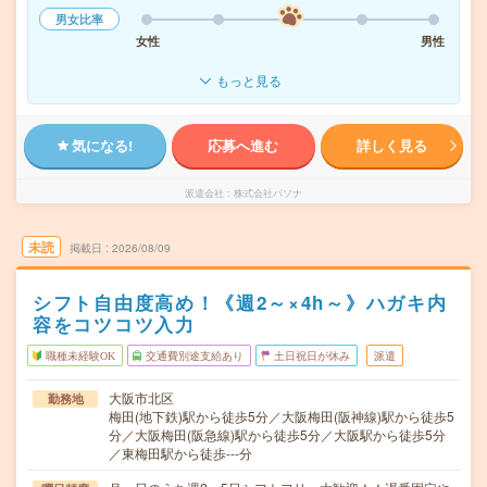
男女比率
女性
男性
もっと見る
気になる!
応募へ進む
詳しく見る
派遣会社
株式会社パソナ
未読
掲載日
2026/08/09
シフト自由度高め！《週2～×4h～》ハガキ内
容をコツコツ入力
職種未経験OK
交通費別途支給あり
土日祝日が休み
派遣
大阪市北区
勤務地
梅田(地下鉄)駅から徒歩5分／大阪梅田(阪神線)駅から徒歩5
分／大阪梅田(阪急線)駅から徒歩5分／大阪駅から徒歩5分
／東梅田駅から徒歩---分