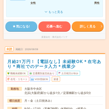
女性
男性
もっと見る
気になる!
応募へ進む
詳しく見る
派遣会社
株式会社パソナ
未読
掲載日
2026/08/09
月給21万円！【電話なし】未経験OK＊在宅あ
り＊商社でのデータ入力＊残業少
職種未経験OK
交通費別途支給あり
土日祝日が休み
在宅・リモート
WEB登録OK
派遣
大阪市中央区
勤務地
北浜(大阪府)駅から徒歩1分／淀屋橋駅から徒歩5分
月～金（土日祝休み）
曜日頻度
9:00～17:00 （実働7時間）休憩60分 ※残業少
時間