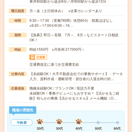
東岸和田駅から徒歩8分／岸和田駅から徒歩12分
月～金（土日祝休み） ※企業カレンダーあり
曜日頻度
9:30～17:30 （実働7時間）休憩60分 残業ほぼなし
時間
※9:30～17:00や9:30～16…
【急募】即日～長期 7月～、8月～などスタート日相談
期間
OK！
時給1550円 ※月収例 217000円～
時給
交通費
交通費規定に基づき交通費支給
【未経験OK！大手不動産会社での事務サポート】・データ
仕事内容
入力、資料作成・通帳管理・居住者の入退去時の対…
職種未経験OK / ブランクOK / 英語力不要
応募資格
未経験OK！事務デビューにもおすすめ＊【活かせるご経
験】何らかの事務【活かせるスキル】メール機能（O…
職場の雰囲気
年齢層
20代
30代
40代
50代
60代