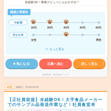
未経験OK！事務デビューにもおすすめ＊
職場の雰囲気
年齢層
20代
30代
40代
50代
60代
男女比率
女性
男性
もっと見る
気になる!
応募へ進む
詳しく見る
派遣会社
株式会社パソナ
未読
掲載日
2026/08/09
【正社員前提】未経験OK！大手食品メーカー
でのサンプル品発送作業など！社員食堂有