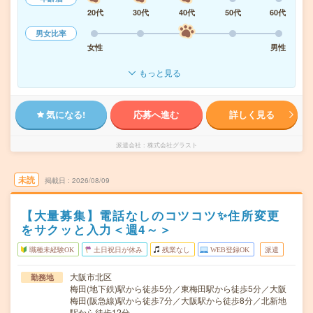
20代
30代
40代
50代
60代
男女比率
女性
男性
もっと見る
気になる!
応募へ進む
詳しく見る
派遣会社
株式会社グラスト
未読
掲載日
2026/08/09
【大量募集】電話なしのコツコツ✨住所変更
をサクッと入力＜週4～＞
職種未経験OK
土日祝日が休み
残業なし
WEB登録OK
派遣
大阪市北区
勤務地
梅田(地下鉄)駅から徒歩5分／東梅田駅から徒歩5分／大阪
梅田(阪急線)駅から徒歩7分／大阪駅から徒歩8分／北新地
駅から徒歩12分