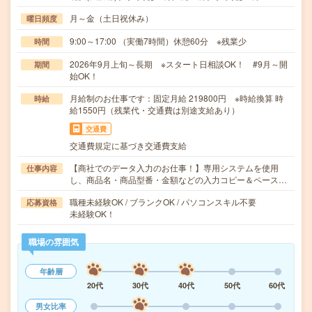
月～金（土日祝休み）
曜日頻度
9:00～17:00 （実働7時間）休憩60分 ※残業少
時間
2026年9月上旬～長期 ※スタート日相談OK！ #9月～開
期間
始OK！
月給制のお仕事です：固定月給 219800円 ※時給換算 時
時給
給1550円（残業代・交通費は別途支給あり）
交通費
交通費規定に基づき交通費支給
【商社でのデータ入力のお仕事！】専用システムを使用
仕事内容
し、商品名・商品型番・金額などの入力コピー＆ペース…
職種未経験OK / ブランクOK / パソコンスキル不要
応募資格
未経験OK！
職場の雰囲気
年齢層
20代
30代
40代
50代
60代
男女比率