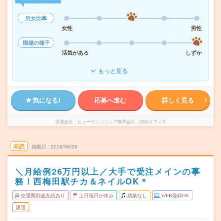
男女比率
女性
男性
職場の様子
活気がある
しずか
もっと見る
気になる!
応募へ進む
詳しく見る
派遣会社
ヒューマンリソシア株式会社 関西オフィス
未読
掲載日
2026/08/09
＼月給例26万円以上／大手で受注メインの事
務！西梅田駅チカ＆ネイルOK＊
交通費別途支給あり
土日祝日が休み
残業なし
WEB登録OK
派遣