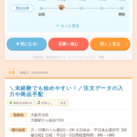
男女比率
女性
男性
もっと見る
気になる!
応募へ進む
詳しく見る
派遣会社
株式会社アソウ・ヒューマニーセンター 関西
未読
掲載日
2026/08/09
＼未経験でも始めやすい！／注文データの入
力や商品手配
職種未経験OK
残業なし
派遣
大阪市北区
勤務地
大阪駅から徒歩15分
月～日曜のうち週2日～OK 土日休み・平日休み選択可【研
曜日頻度
修日程】日程：平日2～5日間程度時間：9時～18時