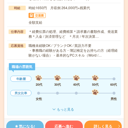
時給1650円 月収例 264,000円+残業代
時給
交通費
全額支給
＊経費伝票の処理、経費精算＊請求書の書類作成、発送業
仕事内容
務＊入金 / 決済管理など ＊月次 / 年次決算…
職種未経験OK / ブランクOK / 英語力不要
応募資格
・事務職の経験がある方・簿記検定をお持ちの方（経理経
験がない場合）・基本的なPCスキル（Word /…
職場の雰囲気
年齢層
20代
30代
40代
50代
60代
男女比率
女性
男性
もっと見る
気になる!
応募へ進む
詳しく見る