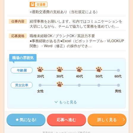
交通費
○通勤交通費の支給あり（当社規定による）
経理事務をお願いします。社内ではコミュニケーションを
仕事内容
大切にしながら、チームで協力して業務を進めていた…
職種未経験OK / ブランクOK / 英語力不要
応募資格
●事務経験がある方●Excel（ピボットテーブル・VLOOKUP
関数）・Word（修正）の操作ができ…
職場の雰囲気
年齢層
20代
30代
40代
50代
60代
男女比率
女性
男性
もっと見る
気になる!
応募へ進む
詳しく見る
派遣会社
ヒューマンリソシア株式会社