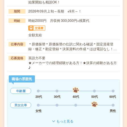
始業開始も相談OK！
2026年09月上旬～長期 ※9月～！
期間
時給2000円 月収例 300,000円+残業代
時給
交通費
全額支給
＊原価振替＊原価振替の仕訳に関わる確認＊固定資産登
仕事内容
録・修正＊勘定登録＊決算資料の作成＊ほぼ電話なし！…
英語力不要
応募資格
★メーカーでの経理経験がある方！★決算の経験がある方
♪
職場の雰囲気
年齢層
20代
30代
40代
50代
60代
男女比率
女性
男性
もっと見る