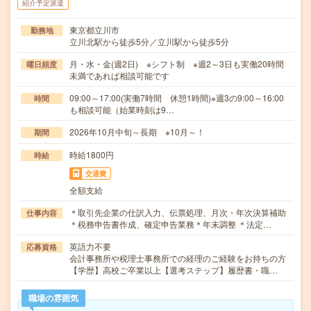
紹介予定派遣
東京都立川市
勤務地
立川北駅から徒歩5分／立川駅から徒歩5分
月・水・金(週2日) ※シフト制 ※週2～3日も実働20時間
曜日頻度
未満であれば相談可能です
09:00～17:00(実働7時間 休憩1時間)※週3の9:00～16:00
時間
も相談可能（始業時刻は9…
2026年10月中旬～長期 ※10月～！
期間
時給1800円
時給
交通費
全額支給
＊取引先企業の仕訳入力、伝票処理、月次・年次決算補助
仕事内容
＊税務申告書作成、確定申告業務＊年末調整 ＊法定…
英語力不要
応募資格
会計事務所や税理士事務所での経理のご経験をお持ちの方
【学歴】高校ご卒業以上【選考ステップ】履歴書・職…
職場の雰囲気