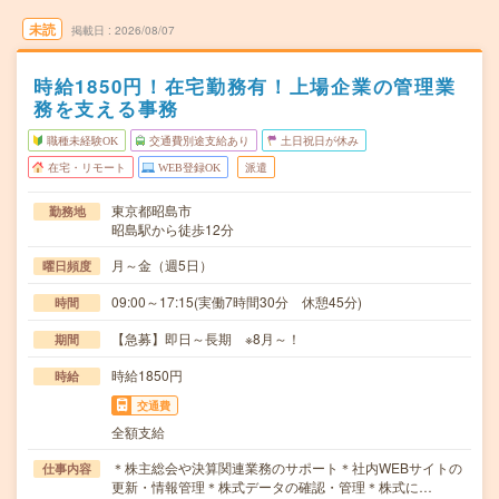
未読
掲載日
2026/08/07
時給1850円！在宅勤務有！上場企業の管理業
務を支える事務
職種未経験OK
交通費別途支給あり
土日祝日が休み
在宅・リモート
WEB登録OK
派遣
東京都昭島市
勤務地
昭島駅から徒歩12分
月～金（週5日）
曜日頻度
09:00～17:15(実働7時間30分 休憩45分)
時間
【急募】即日～長期 ※8月～！
期間
時給1850円
時給
交通費
全額支給
＊株主総会や決算関連業務のサポート＊社内WEBサイトの
仕事内容
更新・情報管理＊株式データの確認・管理＊株式に…