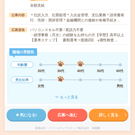
全額支給
＊仕訳入力、伝票処理＊入出金管理、支払業務＊請求書発
仕事内容
行、売掛・買掛管理＊金融機関との連絡や各種手続き…
パソコンスキル不要 / 英語力不要
応募資格
・経理事務（月次）の経験をお持ちの方【学歴】高卒以上
【選考ステップ】 書類選考⇒面接2回 ※適性検査…
職場の雰囲気
年齢層
20代
30代
40代
50代
60代
男女比率
女性
男性
もっと見る
気になる!
応募へ進む
詳しく見る
派遣会社
パーソルテンプスタッフ株式会社 首都圏