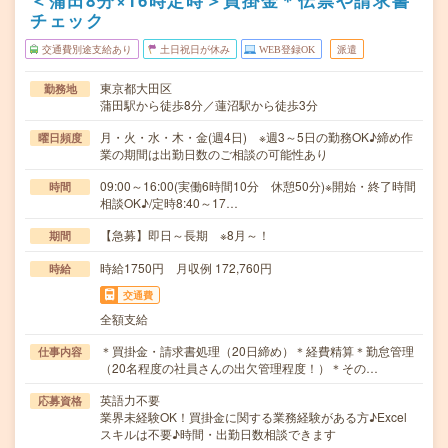
＜蒲田8分×16時定時＞買掛金＊伝票や請求書
チェック
交通費別途支給あり
土日祝日が休み
WEB登録OK
派遣
東京都大田区
勤務地
蒲田駅から徒歩8分／蓮沼駅から徒歩3分
月・火・水・木・金(週4日) ※週3～5日の勤務OK♪締め作
曜日頻度
業の期間は出勤日数のご相談の可能性あり
09:00～16:00(実働6時間10分 休憩50分)※開始・終了時間
時間
相談OK♪/定時8:40～17…
【急募】即日～長期 ※8月～！
期間
時給1750円 月収例 172,760円
時給
交通費
全額支給
＊買掛金・請求書処理（20日締め）＊経費精算＊勤怠管理
仕事内容
（20名程度の社員さんの出欠管理程度！）＊その…
英語力不要
応募資格
業界未経験OK！買掛金に関する業務経験がある方♪Excel
スキルは不要♪時間・出勤日数相談できます