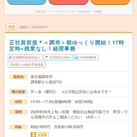
派遣会社
パーソルテンプスタッフ株式会社 首都圏
未読
掲載日
2026/08/07
正社員前提＊＜調布＞朝ゆっくり開始！17時
定時×残業なし！経理事務
交通費別途支給あり
土日祝日が休み
WEB登録OK
正社員への紹介予定派遣
東京都調布市
勤務地
調布駅から徒歩7分
月～金（週5日） ※土日祝は完全にお休みです！
曜日頻度
10:00～17:00(実働6時間 休憩1時間)
時間
2026年09月上旬～長期 開始日は相談可能です 即日～で
期間
も現職中の方もご相談ください ※9月～！
時給1650円 月収例 198,000円
時給
交通費