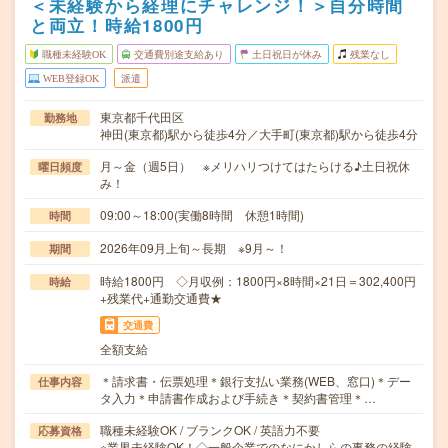
＜未経験から経理にチャレンジ！＞自分時間
と両立！時給1800円
職種未経験OK
交通費別途支給あり
土日祝日が休み
残業なし
WEB登録OK
派遣
東京都千代田区
勤務地
神田(東京都)駅から徒歩4分／大手町(東京都)駅から徒歩4分
月～金（週5日） ※メリハリつけてはたらける♪土日祝休
曜日頻度
み！
09:00～18:00(実働8時間 休憩1時間)
時間
2026年09月上旬～長期 ※9月～！
期間
時給1800円 ◇月収例：1800円×8時間×21日＝302,400円
時給
+残業代+通勤交通費★
交通費
全額支給
＊請求書・伝票処理＊銀行支払い業務(WEB、窓口)＊デー
仕事内容
タ入力＊申請書作成および手続き＊契約書管理＊…
職種未経験OK / ブランクOK / 英語力不要
応募資格
※業界未経験OK！◇一般企業でのなにかしらの事務の経験