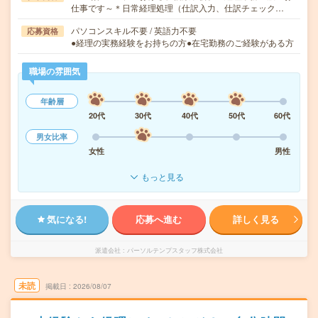
仕事です～＊日常経理処理（仕訳入力、仕訳チェック…
パソコンスキル不要 / 英語力不要
応募資格
●経理の実務経験をお持ちの方●在宅勤務のご経験がある方
職場の雰囲気
年齢層
20代
30代
40代
50代
60代
男女比率
女性
男性
もっと見る
気になる!
応募へ進む
詳しく見る
派遣会社
パーソルテンプスタッフ株式会社
未読
掲載日
2026/08/07