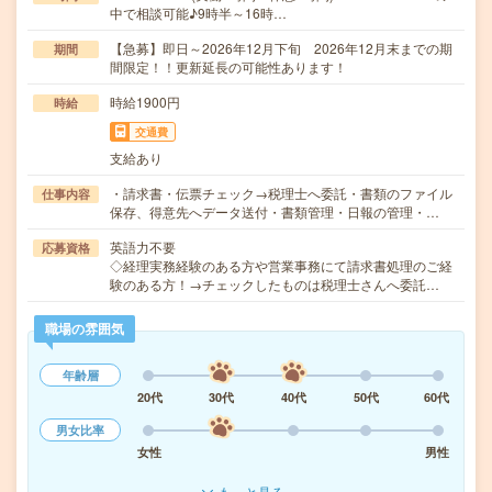
中で相談可能♪9時半～16時…
【急募】即日～2026年12月下旬 2026年12月末までの期
期間
間限定！！更新延長の可能性あります！
時給1900円
時給
交通費
支給あり
・請求書・伝票チェック→税理士へ委託・書類のファイル
仕事内容
保存、得意先へデータ送付・書類管理・日報の管理・…
英語力不要
応募資格
◇経理実務経験のある方や営業事務にて請求書処理のご経
験のある方！→チェックしたものは税理士さんへ委託…
職場の雰囲気
年齢層
20代
30代
40代
50代
60代
男女比率
女性
男性
もっと見る