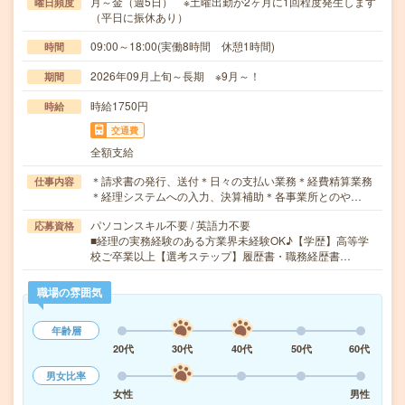
月～金（週5日） ※土曜出勤が2ヶ月に1回程度発生します
曜日頻度
（平日に振休あり）
09:00～18:00(実働8時間 休憩1時間)
時間
2026年09月上旬～長期 ※9月～！
期間
時給1750円
時給
交通費
全額支給
＊請求書の発行、送付＊日々の支払い業務＊経費精算業務
仕事内容
＊経理システムへの入力、決算補助＊各事業所とのや…
パソコンスキル不要 / 英語力不要
応募資格
■経理の実務経験のある方業界未経験OK♪【学歴】高等学
校ご卒業以上【選考ステップ】履歴書・職務経歴書…
職場の雰囲気
年齢層
20代
30代
40代
50代
60代
男女比率
女性
男性