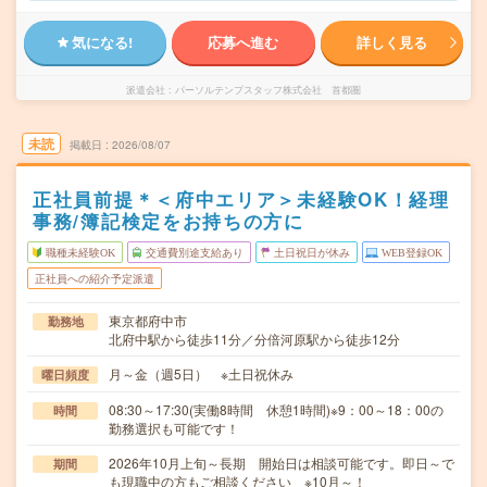
気になる!
応募へ進む
詳しく見る
派遣会社
パーソルテンプスタッフ株式会社 首都圏
未読
掲載日
2026/08/07
正社員前提＊＜府中エリア＞未経験OK！経理
事務/簿記検定をお持ちの方に
職種未経験OK
交通費別途支給あり
土日祝日が休み
WEB登録OK
正社員への紹介予定派遣
東京都府中市
勤務地
北府中駅から徒歩11分／分倍河原駅から徒歩12分
月～金（週5日） ※土日祝休み
曜日頻度
08:30～17:30(実働8時間 休憩1時間)※9：00～18：00の
時間
勤務選択も可能です！
2026年10月上旬～長期 開始日は相談可能です。即日～で
期間
も現職中の方もご相談ください ※10月～！