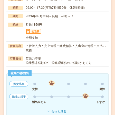
09:00～17:30(実働7時間30分 休憩1時間)
時間
2026年09月中旬～長期 ※9月～！
期間
時給1850円
時給
交通費
全額支給
＊仕訳入力＊売上管理＊経費精算＊入出金の処理＊支払い
仕事内容
業務
英語力不要
応募資格
◎業界未経験OK！◎経理事務のご経験がある方
職場の雰囲気
男女比率
女性
男性
職場の様子
活気がある
しずか
もっと見る