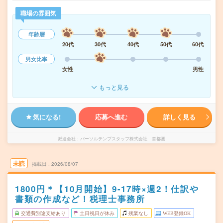
職場の雰囲気
年齢層
20代
30代
40代
50代
60代
男女比率
女性
男性
もっと見る
気になる!
応募へ進む
詳しく見る
派遣会社
パーソルテンプスタッフ株式会社 首都圏
未読
掲載日
2026/08/07
1800円＊【10月開始】9-17時×週2！仕訳や
書類の作成など！税理士事務所
交通費別途支給あり
土日祝日が休み
残業なし
WEB登録OK