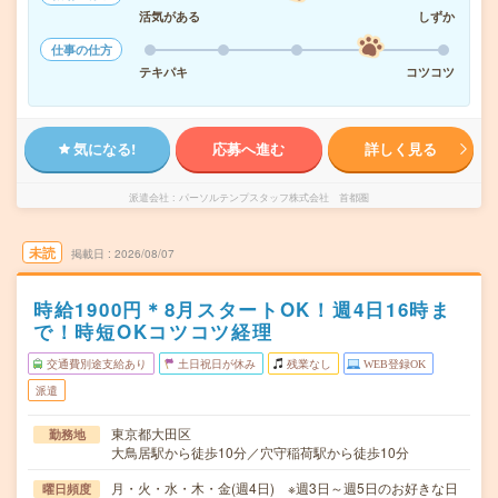
活気がある
しずか
仕事の仕方
テキパキ
コツコツ
気になる!
応募へ進む
詳しく見る
派遣会社
パーソルテンプスタッフ株式会社 首都圏
未読
掲載日
2026/08/07
時給1900円＊8月スタートOK！週4日16時ま
で！時短OKコツコツ経理
交通費別途支給あり
土日祝日が休み
残業なし
WEB登録OK
派遣
東京都大田区
勤務地
大鳥居駅から徒歩10分／穴守稲荷駅から徒歩10分
月・火・水・木・金(週4日) ※週3日～週5日のお好きな日
曜日頻度