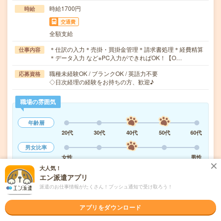
時給1700円
時給
交通費
全額支給
＊仕訳の入力＊売掛・買掛金管理＊請求書処理＊経費精算
仕事内容
＊データ入力 など※PC入力ができればOK！【O…
職種未経験OK / ブランクOK / 英語力不要
応募資格
◇日次経理の経験をお持ちの方、歓迎♪
職場の雰囲気
年齢層
20代
30代
40代
50代
60代
男女比率
女性
男性
大人気！
もっと見る
エン派遣アプリ
派遣のお仕事情報がたくさん！プッシュ通知で受け取ろう！
気になる!
応募へ進む
詳しく見る
アプリをダウンロード