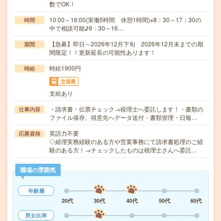
数でOK！
10:00～16:00(実働5時間 休憩1時間)※8：30～17：30の
時間
中で相談可能♪9：30～16…
【急募】即日～2026年12月下旬 2026年12月末までの期
期間
間限定！！更新延長の可能性あります！
時給1900円
時給
交通費
支給あり
・請求書・伝票チェック→税理士へ委託します！・書類の
仕事内容
ファイル保存、得意先へデータ送付・書類管理・日報…
英語力不要
応募資格
◇経理実務経験のある方や営業事務にて請求書処理のご経
験のある方！→チェックしたものは税理士さんへ委託…
職場の雰囲気
年齢層
20代
30代
40代
50代
60代
男女比率