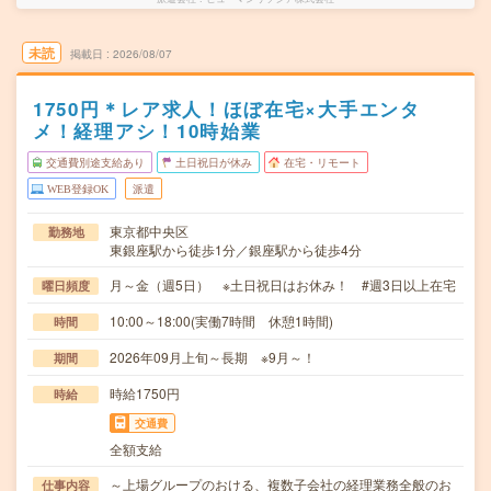
未読
掲載日
2026/08/07
1750円＊レア求人！ほぼ在宅×大手エンタ
メ！経理アシ！10時始業
交通費別途支給あり
土日祝日が休み
在宅・リモート
WEB登録OK
派遣
東京都中央区
勤務地
東銀座駅から徒歩1分／銀座駅から徒歩4分
月～金（週5日） ※土日祝日はお休み！ #週3日以上在宅
曜日頻度
10:00～18:00(実働7時間 休憩1時間)
時間
2026年09月上旬～長期 ※9月～！
期間
時給1750円
時給
交通費
全額支給
～上場グループのおける、複数子会社の経理業務全般のお
仕事内容