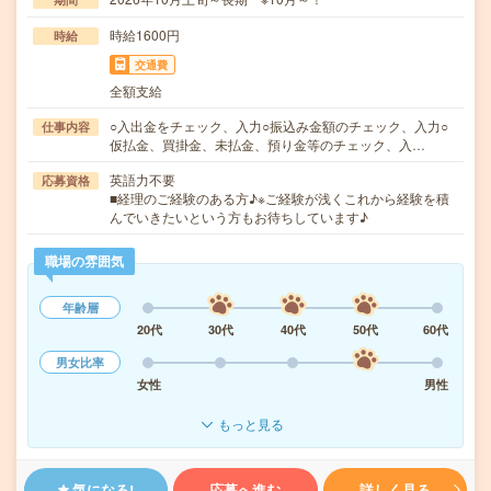
時給1600円
時給
交通費
全額支給
○入出金をチェック、入力○振込み金額のチェック、入力○
仕事内容
仮払金、買掛金、未払金、預り金等のチェック、入…
英語力不要
応募資格
■経理のご経験のある方♪※ご経験が浅くこれから経験を積
んでいきたいという方もお待ちしています♪
職場の雰囲気
年齢層
20代
30代
40代
50代
60代
男女比率
女性
男性
もっと見る
気になる!
応募へ進む
詳しく見る