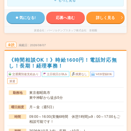
気になる!
応募へ進む
詳しく見る
派遣会社
パーソルテンプスタッフ株式会社 首都圏
未読
掲載日
2026/08/07
《時間相談OK！》時給1600円！電話対応無
し！長期！経理事務！
交通費別途支給あり
土日祝日が休み
残業なし
WEB登録OK
派遣
東京都昭島市
勤務地
東中神駅から徒歩5分
月～金（週5日）
曜日頻度
09:00～16:00(実働6時間 休憩1時間)※9：00～17:00もご
時間
相談可能です！
2026年10月上旬～長期 ※10月～！
期間