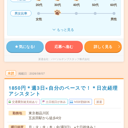
20代
30代
40代
50代
60代
男女比率
女性
男性
もっと見る
気になる!
応募へ進む
詳しく見る
派遣会社
パーソルテンプスタッフ株式会社
未読
掲載日
2026/08/07
1850円＊週3日×自分のペースで！＊日次経理
アシスタント
交通費別途支給あり
土日祝日が休み
WEB登録OK
派遣
東京都品川区
勤務地
五反田駅から徒歩4分
月・火・水・木・金(週3日) ※土日祝休み！
曜日頻度