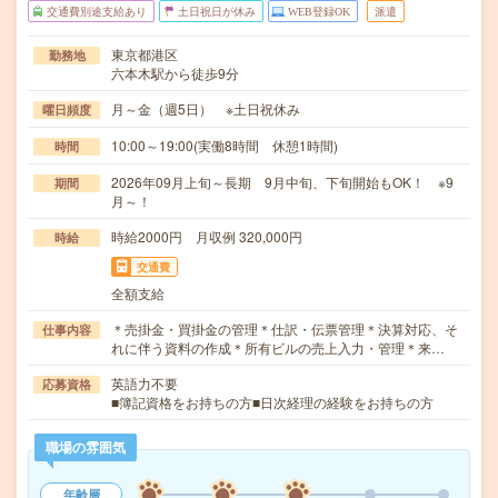
交通費別途支給あり
土日祝日が休み
WEB登録OK
派遣
東京都港区
勤務地
六本木駅から徒歩9分
月～金（週5日） ※土日祝休み
曜日頻度
10:00～19:00(実働8時間 休憩1時間)
時間
2026年09月上旬～長期 9月中旬、下旬開始もOK！ ※9
期間
月～！
時給2000円 月収例 320,000円
時給
交通費
全額支給
＊売掛金・買掛金の管理＊仕訳・伝票管理＊決算対応、そ
仕事内容
れに伴う資料の作成＊所有ビルの売上入力・管理＊来…
英語力不要
応募資格
■簿記資格をお持ちの方■日次経理の経験をお持ちの方
職場の雰囲気
年齢層