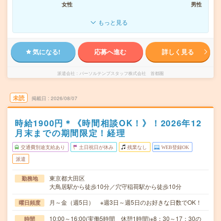
女性
男性
もっと見る
気になる!
応募へ進む
詳しく見る
派遣会社
パーソルテンプスタッフ株式会社 首都圏
未読
掲載日
2026/08/07
時給1900円＊《時間相談OK！》！2026年12
月末までの期間限定！経理
交通費別途支給あり
土日祝日が休み
残業なし
WEB登録OK
派遣
東京都大田区
勤務地
大鳥居駅から徒歩10分／穴守稲荷駅から徒歩10分
月～金（週5日） ※週3日～週5日のお好きな日数でOK！
曜日頻度
10:00～16:00(実働5時間 休憩1時間)※8：30～17：30の
時間