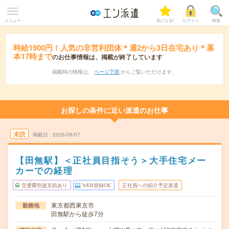
メニュー
気になる!
ログイン
検索
時給1900円！人気の非営利団体＊週2から3日在宅あり＊基
本17時まで
のお仕事情報は、掲載が終了しています
掲載時の情報は、
ページ下部
からご覧いただけます。
お探しの条件に近い派遣のお仕事
未読
掲載日
2026/08/07
【田無駅】＜正社員目指そう＞大手住宅メー
カーでの経理
交通費別途支給あり
WEB登録OK
正社員への紹介予定派遣
東京都西東京市
勤務地
田無駅から徒歩7分