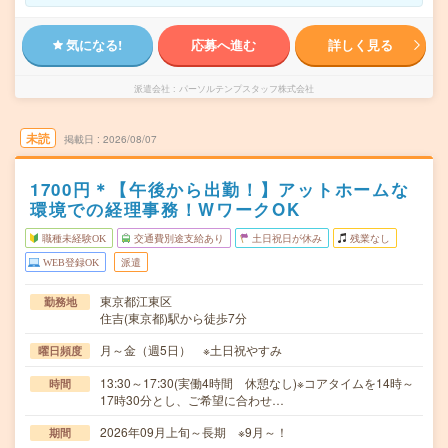
気になる!
応募へ進む
詳しく見る
派遣会社
パーソルテンプスタッフ株式会社
未読
掲載日
2026/08/07
1700円＊【午後から出勤！】アットホームな
環境での経理事務！WワークOK
職種未経験OK
交通費別途支給あり
土日祝日が休み
残業なし
WEB登録OK
派遣
東京都江東区
勤務地
住吉(東京都)駅から徒歩7分
月～金（週5日） ※土日祝やすみ
曜日頻度
13:30～17:30(実働4時間 休憩なし)※コアタイムを14時～
時間
17時30分とし、ご希望に合わせ…
2026年09月上旬～長期 ※9月～！
期間