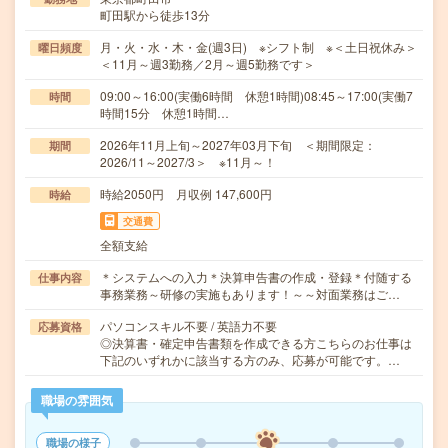
町田駅から徒歩13分
月・火・水・木・金(週3日) ※シフト制 ※＜土日祝休み＞
曜日頻度
＜11月～週3勤務／2月～週5勤務です＞
09:00～16:00(実働6時間 休憩1時間)08:45～17:00(実働7
時間
時間15分 休憩1時間…
2026年11月上旬～2027年03月下旬 ＜期間限定：
期間
2026/11～2027/3＞ ※11月～！
時給2050円 月収例 147,600円
時給
交通費
全額支給
＊システムへの入力＊決算申告書の作成・登録＊付随する
仕事内容
事務業務～研修の実施もあります！～～対面業務はご…
パソコンスキル不要 / 英語力不要
応募資格
◎決算書・確定申告書類を作成できる方こちらのお仕事は
下記のいずれかに該当する方のみ、応募が可能です。…
職場の雰囲気
職場の様子