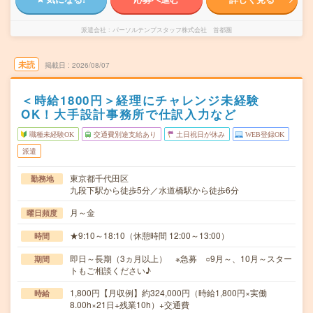
派遣会社
パーソルテンプスタッフ株式会社 首都圏
未読
掲載日
2026/08/07
＜時給1800円＞経理にチャレンジ未経験
OK！大手設計事務所で仕訳入力など
職種未経験OK
交通費別途支給あり
土日祝日が休み
WEB登録OK
派遣
東京都千代田区
勤務地
九段下駅から徒歩5分／水道橋駅から徒歩6分
月～金
曜日頻度
★9:10～18:10（休憩時間 12:00～13:00）
時間
即日～長期（3ヵ月以上） ※急募 ○9月～、10月～スター
期間
トもご相談ください♪
1,800円【月収例】約324,000円（時給1,800円×実働
時給
8.00h×21日+残業10h）+交通費