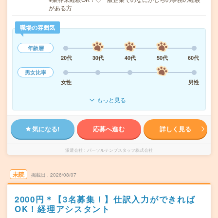
がある方
職場の雰囲気
年齢層
20代
30代
40代
50代
60代
男女比率
女性
男性
もっと見る
気になる!
応募へ進む
詳しく見る
派遣会社
パーソルテンプスタッフ株式会社
未読
掲載日
2026/08/07
2000円＊【3名募集！】仕訳入力ができれば
OK！経理アシスタント