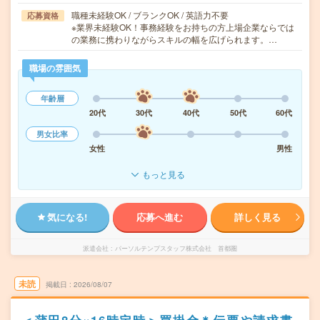
職種未経験OK / ブランクOK / 英語力不要
応募資格
※業界未経験OK！事務経験をお持ちの方上場企業ならでは
の業務に携わりながらスキルの幅を広げられます。…
職場の雰囲気
年齢層
20代
30代
40代
50代
60代
男女比率
女性
男性
もっと見る
気になる!
応募へ進む
詳しく見る
派遣会社
パーソルテンプスタッフ株式会社 首都圏
未読
掲載日
2026/08/07