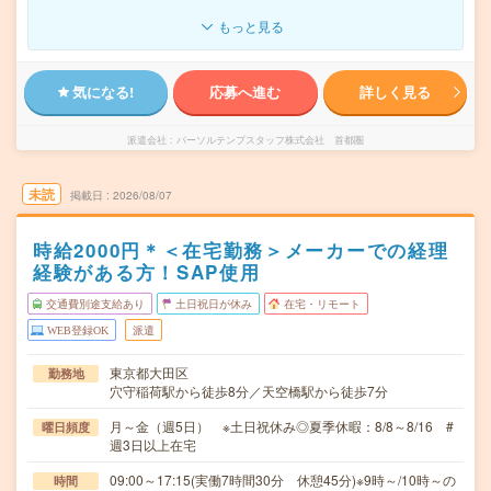
もっと見る
気になる!
応募へ進む
詳しく見る
派遣会社
パーソルテンプスタッフ株式会社 首都圏
未読
掲載日
2026/08/07
時給2000円＊＜在宅勤務＞メーカーでの経理
経験がある方！SAP使用
交通費別途支給あり
土日祝日が休み
在宅・リモート
WEB登録OK
派遣
東京都大田区
勤務地
穴守稲荷駅から徒歩8分／天空橋駅から徒歩7分
月～金（週5日） ※土日祝休み◎夏季休暇：8/8～8/16 #
曜日頻度
週3日以上在宅
09:00～17:15(実働7時間30分 休憩45分)※9時～/10時～の
時間