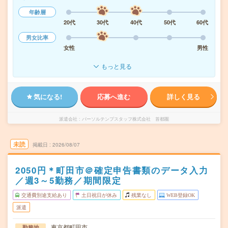
年齢層
20代
30代
40代
50代
60代
男女比率
女性
男性
もっと見る
気になる!
応募へ進む
詳しく見る
派遣会社
パーソルテンプスタッフ株式会社 首都圏
未読
掲載日
2026/08/07
2050円＊町田市＠確定申告書類のデータ入力
／週3～5勤務／期間限定
交通費別途支給あり
土日祝日が休み
残業なし
WEB登録OK
派遣
東京都町田市
勤務地