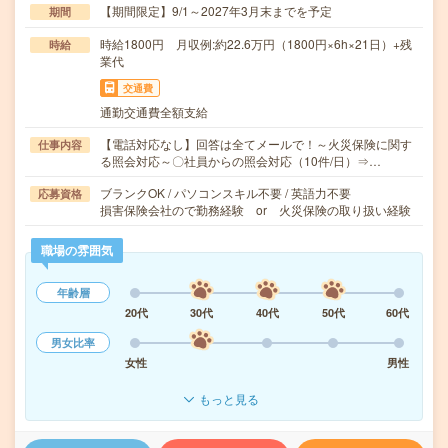
【期間限定】9/1～2027年3月末までを予定
期間
時給1800円 月収例:約22.6万円（1800円×6h×21日）+残
時給
業代
交通費
通勤交通費全額支給
【電話対応なし】回答は全てメールで！～火災保険に関す
仕事内容
る照会対応～〇社員からの照会対応（10件/日）⇒…
ブランクOK / パソコンスキル不要 / 英語力不要
応募資格
損害保険会社ので勤務経験 or 火災保険の取り扱い経験
職場の雰囲気
年齢層
20代
30代
40代
50代
60代
男女比率
女性
男性
もっと見る