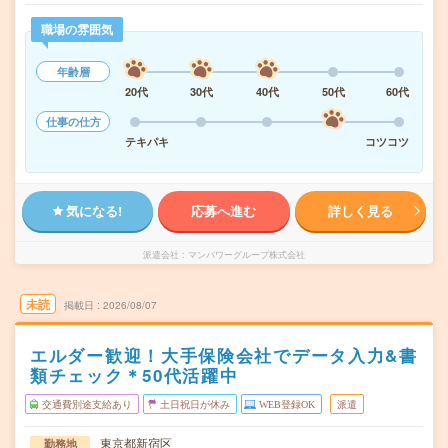
職場の雰囲気
年齢層
20代
30代
40代
50代
60代
仕事の仕方
テキパキ
コツコツ
気になる!
応募へ進む
詳しく見る
派遣会社
マンパワーグループ株式会社
未読
掲載日
2026/08/07
エルダー歓迎！大手保険会社でデータ入力&書
類チェック＊50代活躍中
交通費別途支給あり
土日祝日が休み
WEB登録OK
派遣
東京都新宿区
勤務地