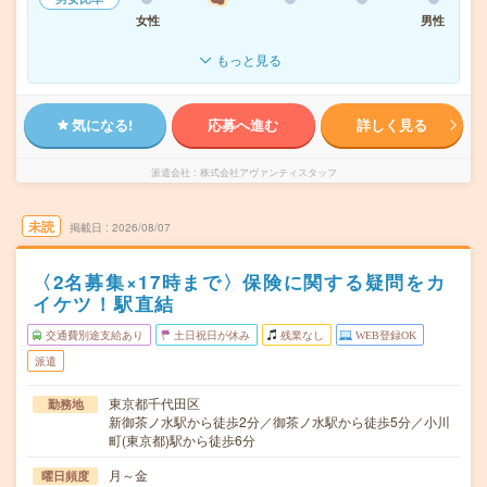
女性
男性
もっと見る
気になる!
応募へ進む
詳しく見る
派遣会社
株式会社アヴァンティスタッフ
未読
掲載日
2026/08/07
〈2名募集×17時まで〉保険に関する疑問をカ
イケツ！駅直結
交通費別途支給あり
土日祝日が休み
残業なし
WEB登録OK
派遣
東京都千代田区
勤務地
新御茶ノ水駅から徒歩2分／御茶ノ水駅から徒歩5分／小川
町(東京都)駅から徒歩6分
月～金
曜日頻度