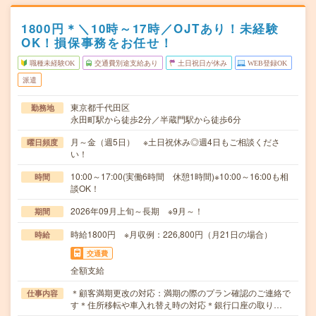
1800円＊＼10時～17時／OJTあり！未経験
OK！損保事務をお任せ！
職種未経験OK
交通費別途支給あり
土日祝日が休み
WEB登録OK
派遣
東京都千代田区
勤務地
永田町駅から徒歩2分／半蔵門駅から徒歩6分
月～金（週5日） ※土日祝休み◎週4日もご相談くださ
曜日頻度
い！
10:00～17:00(実働6時間 休憩1時間)※10:00～16:00も相
時間
談OK！
2026年09月上旬～長期 ※9月～！
期間
時給1800円 ※月収例：226,800円（月21日の場合）
時給
交通費
全額支給
＊顧客満期更改の対応：満期の際のプラン確認のご連絡で
仕事内容
す＊住所移転や車入れ替え時の対応＊銀行口座の取り…