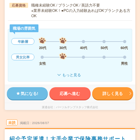
職種未経験OK / ブランクOK / 英語力不要
応募資格
※業界未経験OK！●PCの入力経験あればOKブランクある方
OK
職場の雰囲気
年齢層
20代
30代
40代
50代
60代
男女比率
女性
男性
もっと見る
気になる!
応募へ進む
詳しく見る
派遣会社
パーソルテンプスタッフ株式会社
未読
掲載日
2026/08/07
紹介予定派遣！大手企業で保険事務サポート