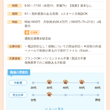
9:00～17:00（休憩1h、実働7h）【残業】基本なし
時間
9/1～契約更新のある長期 ※スタート日相談OK
期間
時給1800円 月収例:約26.4万円（1800円×7h×21日）+残
時給
業代
交通費
通勤交通費全額支給
～電話対応なし！保険についての照会対応～▼回答の作成
仕事内容
⇒メールで依頼が来るので添付ファイル（Excel…
ブランクOK / パソコンスキル不要 / 英語力不要
応募資格
保険業界でのご経験ある方歓迎
職場の雰囲気
年齢層
20代
30代
40代
50代
60代
男女比率
女性
男性
もっと見る