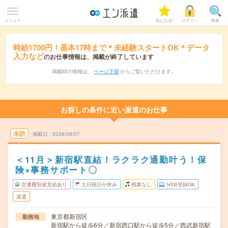
メニュー
気になる!
ログイン
検索
時給1700円！基本17時まで＊未経験スタートOK＊データ
入力など
のお仕事情報は、掲載が終了しています
掲載時の情報は、
ページ下部
からご覧いただけます。
お探しの条件に近い派遣のお仕事
未読
掲載日
2026/08/07
＜11月＞新宿駅直結！ラクラク通勤叶う！保
険×事務サポート〇
交通費別途支給あり
土日祝日が休み
残業なし
WEB登録OK
派遣
東京都新宿区
勤務地
新宿駅から徒歩6分／新宿西口駅から徒歩5分／西武新宿駅