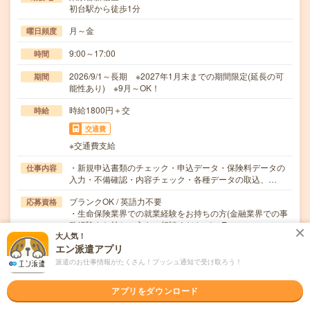
初台駅から徒歩1分
月～金
曜日頻度
9:00～17:00
時間
2026/9/1～長期 ※2027年1月末までの期間限定(延長の可
期間
能性あり) ※9月～OK！
時給1800円＋交
時給
交通費
※交通費支給
・新規申込書類のチェック・申込データ・保険料データの
仕事内容
入力・不備確認・内容チェック・各種データの取込、…
ブランクOK / 英語力不要
応募資格
・生命保険業界での就業経験をお持ちの方(金融業界での事
務経験をお持ちの方もご相談ください)・Exce…
大人気！
エン派遣アプリ
職場の雰囲気
派遣のお仕事情報がたくさん！プッシュ通知で受け取ろう！
年齢層
アプリをダウンロード
20代
30代
40代
50代
60代