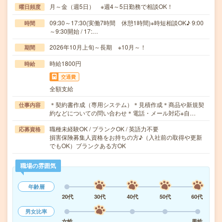
月～金（週5日） ※週4～5日勤務で相談OK！
曜日頻度
09:30～17:30(実働7時間 休憩1時間)※時短相談OK♪ 9:00
時間
～9:30開始 / 17:…
2026年10月上旬～長期 ※10月～！
期間
時給1800円
時給
交通費
全額支給
＊契約書作成（専用システム）＊見積作成＊商品や新規契
仕事内容
約などについての問い合わせ＊電話・メール対応※自…
職種未経験OK / ブランクOK / 英語力不要
応募資格
損害保険募集人資格をお持ちの方♪（入社前の取得や更新
でもOK）ブランクある方OK
職場の雰囲気
年齢層
20代
30代
40代
50代
60代
男女比率
女性
男性