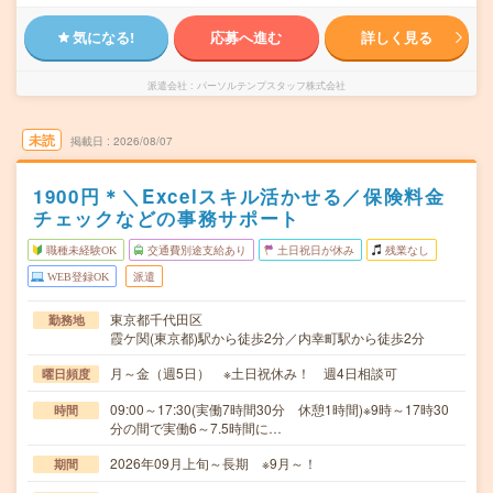
気になる!
応募へ進む
詳しく見る
派遣会社
パーソルテンプスタッフ株式会社
未読
掲載日
2026/08/07
1900円＊＼Excelスキル活かせる／保険料金
チェックなどの事務サポート
職種未経験OK
交通費別途支給あり
土日祝日が休み
残業なし
WEB登録OK
派遣
東京都千代田区
勤務地
霞ケ関(東京都)駅から徒歩2分／内幸町駅から徒歩2分
月～金（週5日） ※土日祝休み！ 週4日相談可
曜日頻度
09:00～17:30(実働7時間30分 休憩1時間)※9時～17時30
時間
分の間で実働6～7.5時間に…
2026年09月上旬～長期 ※9月～！
期間