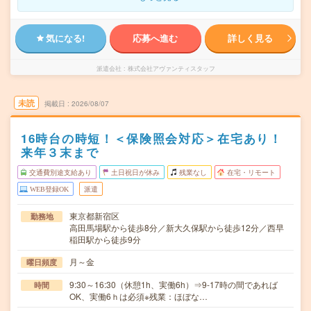
気になる!
応募へ進む
詳しく見る
派遣会社
株式会社アヴァンティスタッフ
未読
掲載日
2026/08/07
16時台の時短！＜保険照会対応＞在宅あり！
来年３末まで
交通費別途支給あり
土日祝日が休み
残業なし
在宅・リモート
WEB登録OK
派遣
東京都新宿区
勤務地
高田馬場駅から徒歩8分／新大久保駅から徒歩12分／西早
稲田駅から徒歩9分
月～金
曜日頻度
9:30～16:30（休憩1h、実働6h）⇒9-17時の間であれば
時間
OK、実働6ｈは必須※残業：ほぼな…