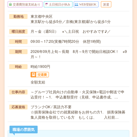
交通費別途支給あり
土日祝日が休み
WEB登録OK
派遣
東京都中央区
勤務地
東京駅から徒歩5分／京橋(東京都)駅から徒歩1分
月～金（週5日） ※＼土日祝 おやすみです♪／
曜日頻度
09:00～17:20(実働7時間20分 休憩1時間)
時間
2026年09月上旬～長期 8月～9月で開始日相談OK！ ※9
期間
月～！
時給1900円
時給
交通費
全額支給
～グループ社員向けの自動車・火災保険○電話や郵送で申
仕事内容
込受付！～1. 申込書類受付（見積、申込書作成、…
ブランクOK / 英語力不要
応募資格
☆損害保険会社での就業経験をお持ちの方1. 損害保険募
集人資格を取得している方 もしくは、 入社前…
職場の雰囲気