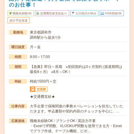
のお仕事！
職種未経験OK
交通費別途支給あり
土日祝日が休み
WEB登録OK
紹介予定派遣
東京都調布市
勤務地
調布駅から徒歩1分
月～金
曜日頻度
9:00～17:00
時間
【急募】即日～長期 ※初回契約は3ヶ月契約 (派遣期間は
期間
最長6ヶ月) ※8月～OK！
時給1550円＋交
時給
交通費
★交通費支給★
大手企業で保険関連の事務オペレーションを担当していた
仕事内容
だきます。申込書類や契約内容のチェックを中心に、…
職種未経験OK / ブランクOK / 英語力不要
応募資格
・ExcelでIF関数、VLOOKUP関数を使用できる方・Excel
でグラフ作成、テーブル機能、ピボ…