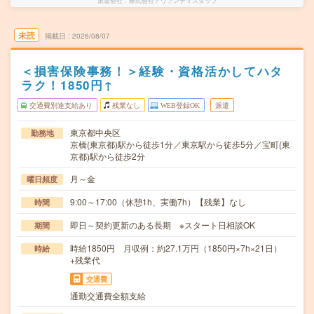
派遣会社
株式会社アヴァンティスタッフ
未読
掲載日
2026/08/07
＜損害保険事務！＞経験・資格活かしてハタ
ラク！1850円↑
交通費別途支給あり
残業なし
WEB登録OK
派遣
東京都中央区
勤務地
京橋(東京都)駅から徒歩1分／東京駅から徒歩5分／宝町(東
京都)駅から徒歩2分
月～金
曜日頻度
9:00～17:00（休憩1h、実働7h）【残業】なし
時間
即日～契約更新のある長期 ※スタート日相談OK
期間
時給1850円 月収例：約27.1万円（1850円×7h×21日）
時給
+残業代
交通費
通勤交通費全額支給