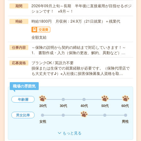
2026年09月上旬～長期 半年後に直接雇用が目指せるポジ
期間
ションです！ ※9月～！
時給1800円 月収例：24.9万（21日就業）＋残業代
時給
交通費
全額支給
～保険の説明から契約の締結まで対応していきます！～
仕事内容
1. 書類作成・入力（保険の更改、解約、異動など）…
ブランクOK / 英語力不要
応募資格
損保または生保での就業経験が必要です。（保険代理店で
も大丈夫です♪）※入社後に損害保険募集人資格を取…
職場の雰囲気
年齢層
20代
30代
40代
50代
60代
男女比率
女性
男性
もっと見る