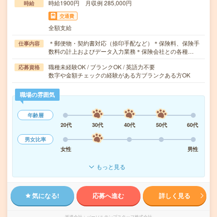
時給1900円 月収例 285,000円
時給
交通費
全額支給
＊郵便物・契約書対応（捺印手配など）＊保険料、保険手
仕事内容
数料の計上およびデータ入力業務＊保険会社との各種…
職種未経験OK / ブランクOK / 英語力不要
応募資格
数字や金額チェックの経験がある方ブランクある方OK
職場の雰囲気
年齢層
20代
30代
40代
50代
60代
男女比率
女性
男性
もっと見る
気になる!
応募へ進む
詳しく見る
派遣会社
パーソルテンプスタッフ株式会社