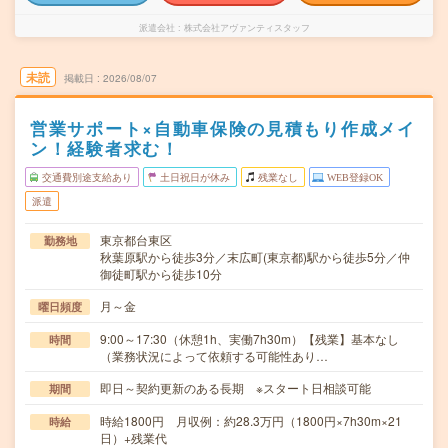
派遣会社
株式会社アヴァンティスタッフ
未読
掲載日
2026/08/07
営業サポート×自動車保険の見積もり作成メイ
ン！経験者求む！
交通費別途支給あり
土日祝日が休み
残業なし
WEB登録OK
派遣
東京都台東区
勤務地
秋葉原駅から徒歩3分／末広町(東京都)駅から徒歩5分／仲
御徒町駅から徒歩10分
月～金
曜日頻度
9:00～17:30（休憩1h、実働7h30m）【残業】基本なし
時間
（業務状況によって依頼する可能性あり…
即日～契約更新のある長期 ※スタート日相談可能
期間
時給1800円 月収例：約28.3万円（1800円×7h30m×21
時給
日）+残業代