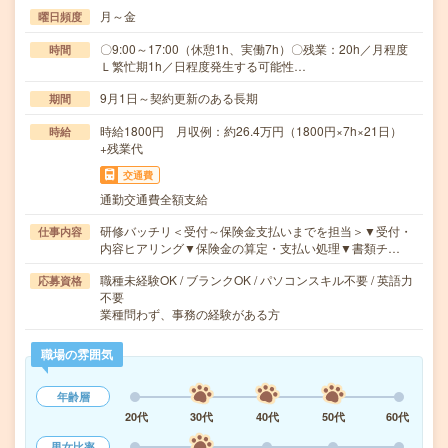
月～金
曜日頻度
〇9:00～17:00（休憩1h、実働7h）〇残業：20h／月程度
時間
Ｌ繁忙期1h／日程度発生する可能性…
9月1日～契約更新のある長期
期間
時給1800円 月収例：約26.4万円（1800円×7h×21日）
時給
+残業代
交通費
通勤交通費全額支給
研修バッチリ＜受付～保険金支払いまでを担当＞▼受付・
仕事内容
内容ヒアリング▼保険金の算定・支払い処理▼書類チ…
職種未経験OK / ブランクOK / パソコンスキル不要 / 英語力
応募資格
不要
業種問わず、事務の経験がある方
職場の雰囲気
年齢層
20代
30代
40代
50代
60代
男女比率