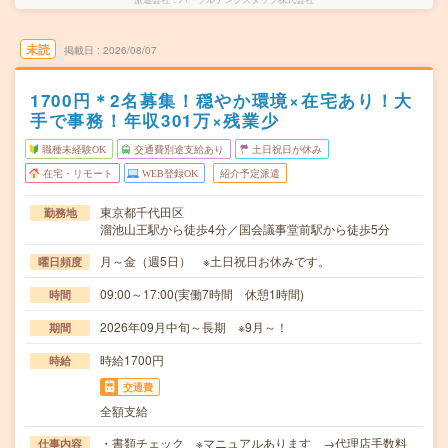
未読
掲載日
2026/08/07
1700円＊2名募集！穏やか環境×在宅あり！大
手で事務！年収301万×残業少
職種未経験OK
交通費別途支給あり
土日祝日が休み
在宅・リモート
WEB登録OK
紹介予定派遣
東京都千代田区
勤務地
溜池山王駅から徒歩4分／国会議事堂前駅から徒歩5分
月～金（週5日） ※土日祝日お休みです。
曜日頻度
09:00～17:00(実働7時間 休憩1時間)
時間
2026年09月中旬～長期 ※9月～！
期間
時給1700円
時給
交通費
全額支給
・書類チェック ※マニュアルあります →代理店手数料
仕事内容