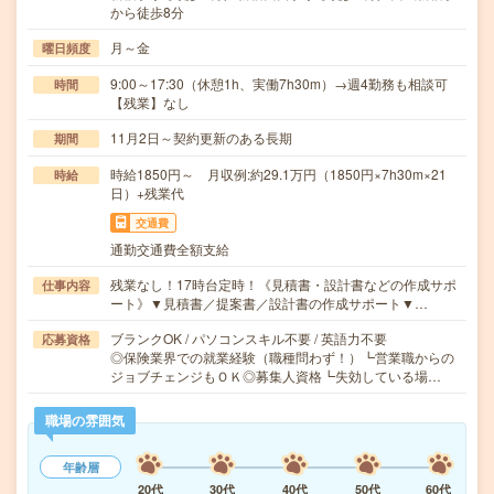
から徒歩8分
月～金
曜日頻度
9:00～17:30（休憩1h、実働7h30m）→週4勤務も相談可
時間
【残業】なし
11月2日～契約更新のある長期
期間
時給1850円～ 月収例:約29.1万円（1850円×7h30m×21
時給
日）+残業代
交通費
通勤交通費全額支給
残業なし！17時台定時！《見積書・設計書などの作成サポ
仕事内容
ート》▼見積書／提案書／設計書の作成サポート▼…
ブランクOK / パソコンスキル不要 / 英語力不要
応募資格
◎保険業界での就業経験（職種問わず！）┗営業職からの
ジョブチェンジもＯＫ◎募集人資格┗失効している場…
職場の雰囲気
年齢層
20代
30代
40代
50代
60代