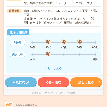
や、契約移管等に関するチェック・データ集計（エク…
職種未経験OK / ブランクOK / パソコンスキル不要 / 英語力
応募資格
不要
未経験OK！パソコンは基本操作できればOKです！【学
歴】高卒以上【選考ステップ】履歴書・職務経歴書に…
職場の雰囲気
年齢層
20代
30代
40代
50代
60代
男女比率
女性
男性
もっと見る
気になる!
応募へ進む
詳しく見る
派遣会社
パーソルテンプスタッフ株式会社
未読
掲載日
2026/08/07