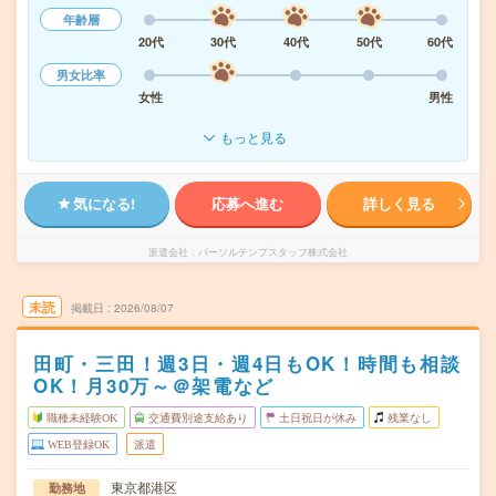
年齢層
20代
30代
40代
50代
60代
男女比率
女性
男性
もっと見る
気になる!
応募へ進む
詳しく見る
派遣会社
パーソルテンプスタッフ株式会社
未読
掲載日
2026/08/07
田町・三田！週3日・週4日もOK！時間も相談
OK！月30万～＠架電など
職種未経験OK
交通費別途支給あり
土日祝日が休み
残業なし
WEB登録OK
派遣
東京都港区
勤務地