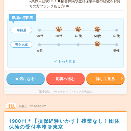
※業界未経験OK！◆損害保険や生命保険事務の経験をお持
ちの方ブランクある方OK
職場の雰囲気
年齢層
20代
30代
40代
50代
60代
男女比率
女性
男性
もっと見る
気になる!
応募へ進む
詳しく見る
派遣会社
パーソルテンプスタッフ株式会社
未読
掲載日
2026/08/07
1900円＊【損保経験いかす】残業なし！団体
保険の受付事務＠東京