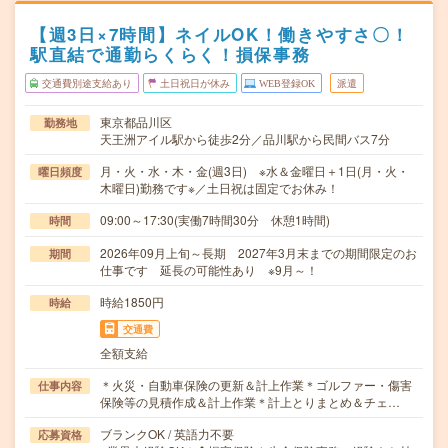
【週3日×7時間】ネイルOK！働きやすさ〇！
駅直結で通勤らくらく！損保事務
交通費別途支給あり
土日祝日が休み
WEB登録OK
派遣
東京都品川区
勤務地
天王洲アイル駅から徒歩2分／品川駅から民間バス7分
月・火・水・木・金(週3日) ※水＆金曜日＋1日(月・火・
曜日頻度
木曜日)勤務です※／土日祝は固定でお休み！
09:00～17:30(実働7時間30分 休憩1時間)
時間
2026年09月上旬～長期 2027年3月末までの期間限定のお
期間
仕事です 延長の可能性あり ※9月～！
時給1850円
時給
交通費
全額支給
＊火災・自動車保険の更新＆計上作業＊ゴルファー・傷害
仕事内容
保険等の見積作成＆計上作業＊計上とりまとめ＆チェ…
ブランクOK / 英語力不要
応募資格