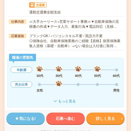
交通費
通勤交通費全額支給
≪大手カーリース×営業サポート事務≫▼自動車保険の見
仕事内容
積書の作成▼データ入力、募集行為▼電話対応（見積…
ブランクOK / パソコンスキル不要 / 英語力不要
応募資格
◎保険会社、自動車保険業務のご経験【資格】損害保険募
集人資格（基礎・自動車）→ない場合は入社後に取得…
職場の雰囲気
年齢層
20代
30代
40代
50代
60代
男女比率
女性
男性
もっと見る
気になる!
応募へ進む
詳しく見る