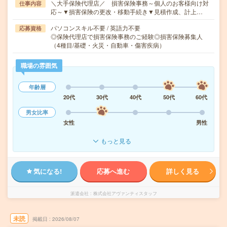
＼大手保険代理店／ 損害保険事務～個人のお客様向け対
仕事内容
応～▼損害保険の更改・移動手続き▼見積作成、計上…
パソコンスキル不要 / 英語力不要
応募資格
◎保険代理店で損害保険事務のご経験◎損害保険募集人
（4種目/基礎・火災・自動車・傷害疾病）
職場の雰囲気
年齢層
20代
30代
40代
50代
60代
男女比率
女性
男性
もっと見る
気になる!
応募へ進む
詳しく見る
派遣会社
株式会社アヴァンティスタッフ
未読
掲載日
2026/08/07