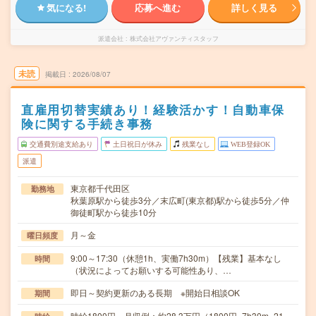
気になる!
応募へ進む
詳しく見る
派遣会社
株式会社アヴァンティスタッフ
未読
掲載日
2026/08/07
直雇用切替実績あり！経験活かす！自動車保
険に関する手続き事務
交通費別途支給あり
土日祝日が休み
残業なし
WEB登録OK
派遣
東京都千代田区
勤務地
秋葉原駅から徒歩3分／末広町(東京都)駅から徒歩5分／仲
御徒町駅から徒歩10分
月～金
曜日頻度
9:00～17:30（休憩1h、実働7h30m）【残業】基本なし
時間
（状況によってお願いする可能性あり、…
即日～契約更新のある長期 ※開始日相談OK
期間
時給1800円 月収例：約28.3万円（1800円×7h30m×21