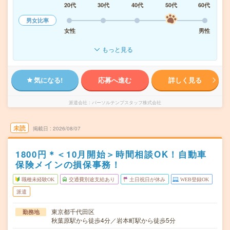
20代
30代
40代
50代
60代
男女比率
女性
男性
もっと見る
気になる!
応募へ進む
詳しく見る
派遣会社
パーソルテンプスタッフ株式会社
未読
掲載日
2026/08/07
1800円＊＜10月開始＞時間相談OK！自動車
保険メインの損保事務！
職種未経験OK
交通費別途支給あり
土日祝日が休み
WEB登録OK
派遣
東京都千代田区
勤務地
秋葉原駅から徒歩4分／岩本町駅から徒歩5分