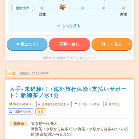
男女比率
女性
男性
もっと見る
気になる!
応募へ進む
詳しく見る
派遣会社
株式会社アヴァンティスタッフ
未読
掲載日
2026/08/07
大手×未経験〇〈海外旅行保険×支払いサポー
ト〉新御茶ノ水1分
職種未経験OK
交通費別途支給あり
土日祝日が休み
残業なし
WEB登録OK
派遣
東京都千代田区
勤務地
新御茶ノ水駅から徒歩1分／御茶ノ水駅から徒歩4分／小川
町(東京都)駅から徒歩5分