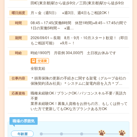
田町(東京都)駅から徒歩9分／三田(東京都)駅から徒歩9分
月～金（週5日） ※週3日、週4日もご相談OK！
曜日頻度
08:45～17:45(実働8時間 休憩1時間)※8:45～17:45の間で
時間
1日の実働5時間～ ※週…
2026/09/01～長期 8月・9月・10月スタート歓迎！（即日
期間
もご相談可能） ※9月～！
時給1900円 月収例 304,000円 土日祝お休みです
時給
交通費
全額支給
＊損害保険の更新の手続きに関する架電（グループ会社の
仕事内容
保険契約済み社員）＊システムに架電内容を入力＊プ…
職種未経験OK / ブランクOK / パソコンスキル不要 / 英語力
応募資格
不要
業界未経験OK！募集人資格をお持ちの方、もしくは持って
いた方で更新してもOKな方ブランクある方OK
職場の雰囲気
年齢層