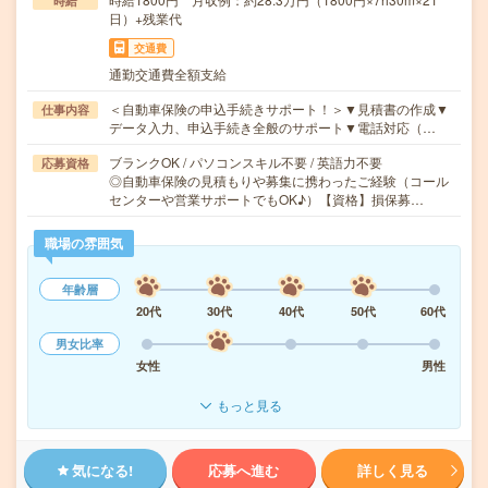
時給
日）+残業代
交通費
通勤交通費全額支給
＜自動車保険の申込手続きサポート！＞▼見積書の作成▼
仕事内容
データ入力、申込手続き全般のサポート▼電話対応（…
ブランクOK / パソコンスキル不要 / 英語力不要
応募資格
◎自動車保険の見積もりや募集に携わったご経験（コール
センターや営業サポートでもOK♪）【資格】損保募…
職場の雰囲気
年齢層
20代
30代
40代
50代
60代
男女比率
女性
男性
もっと見る
気になる!
応募へ進む
詳しく見る