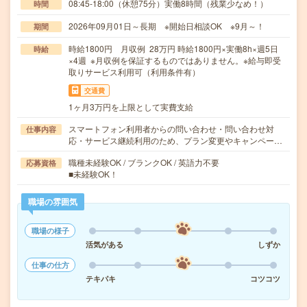
08:45-18:00（休憩75分）実働8時間（残業少なめ！）
時間
2026年09月01日～長期 ※開始日相談OK ※9月～！
期間
時給1800円 月収例 28万円 時給1800円×実働8h×週5日
時給
×4週 ※月収例を保証するものではありません。※給与即受
取りサービス利用可（利用条件有）
交通費
1ヶ月3万円を上限として実費支給
スマートフォン利用者からの問い合わせ・問い合わせ対
仕事内容
応・サービス継続利用のため、プラン変更やキャンペー…
職種未経験OK / ブランクOK / 英語力不要
応募資格
■未経験OK！
職場の雰囲気
職場の様子
活気がある
しずか
仕事の仕方
テキパキ
コツコツ