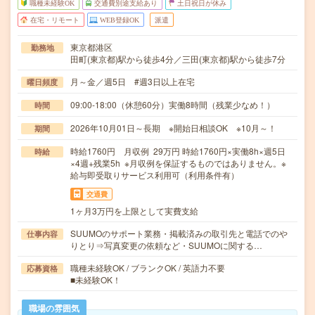
職種未経験OK
交通費別途支給あり
土日祝日が休み
在宅・リモート
WEB登録OK
派遣
東京都港区
勤務地
田町(東京都)駅から徒歩4分／三田(東京都)駅から徒歩7分
月～金／週5日 #週3日以上在宅
曜日頻度
09:00-18:00（休憩60分）実働8時間（残業少なめ！）
時間
2026年10月01日～長期 ※開始日相談OK ※10月～！
期間
時給1760円 月収例 29万円 時給1760円×実働8h×週5日
時給
×4週+残業5h ※月収例を保証するものではありません。※
給与即受取りサービス利用可（利用条件有）
交通費
1ヶ月3万円を上限として実費支給
SUUMOのサポート業務・掲載済みの取引先と電話でのや
仕事内容
りとり⇒写真変更の依頼など・SUUMOに関する…
職種未経験OK / ブランクOK / 英語力不要
応募資格
■未経験OK！
職場の雰囲気