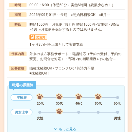
09:00-16:00（休憩60分）実働6時間（残業少なめ！）
時間
2026年09月01日～長期 ※開始日相談OK ※9月～！
期間
時給1550円 月収例 18万円 時給1550円×実働6h×週5日
時給
×4週 ※月収例を保証するものではありません。
交通費
1ヶ月3万円を上限として実費支給
外来の後方事務サポート・電話対応（予約の受付、予約の
仕事内容
変更、お問合せ対応）・部署内の補助業務※その他付…
職種未経験OK / ブランクOK / 英語力不要
応募資格
■未経験OK！
職場の雰囲気
年齢層
20代
30代
40代
50代
60代
男女比率
女性
男性
もっと見る