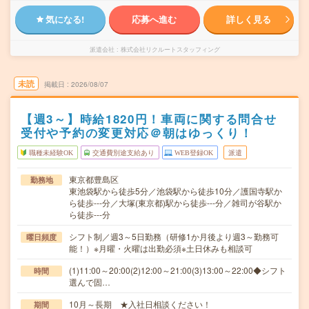
気になる!
応募へ進む
詳しく見る
派遣会社
株式会社リクルートスタッフィング
未読
掲載日
2026/08/07
【週3～】時給1820円！車両に関する問合せ
受付や予約の変更対応＠朝はゆっくり！
職種未経験OK
交通費別途支給あり
WEB登録OK
派遣
東京都豊島区
勤務地
東池袋駅から徒歩5分／池袋駅から徒歩10分／護国寺駅か
ら徒歩---分／大塚(東京都)駅から徒歩---分／雑司が谷駅か
ら徒歩---分
シフト制／週3～5日勤務（研修1か月後より週3～勤務可
曜日頻度
能！）※月曜・火曜は出勤必須※土日休みも相談可
(1)11:00～20:00(2)12:00～21:00(3)13:00～22:00◆シフト
時間
選んで固…
10月～長期 ★入社日相談ください！
期間