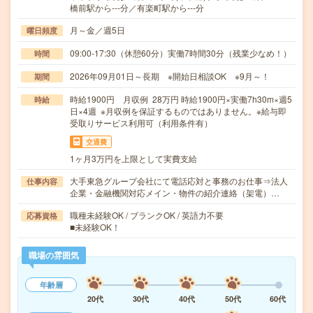
橋前駅から---分／有楽町駅から---分
月～金／週5日
曜日頻度
09:00-17:30（休憩60分）実働7時間30分（残業少なめ！）
時間
2026年09月01日～長期 ※開始日相談OK ※9月～！
期間
時給1900円 月収例 28万円 時給1900円×実働7h30m×週5
時給
日×4週 ※月収例を保証するものではありません。※給与即
受取りサービス利用可（利用条件有）
交通費
1ヶ月3万円を上限として実費支給
大手東急グループ会社にて電話応対と事務のお仕事⇒法人
仕事内容
企業・金融機関対応メイン・物件の紹介連絡（架電）…
職種未経験OK / ブランクOK / 英語力不要
応募資格
■未経験OK！
職場の雰囲気
年齢層
20代
30代
40代
50代
60代