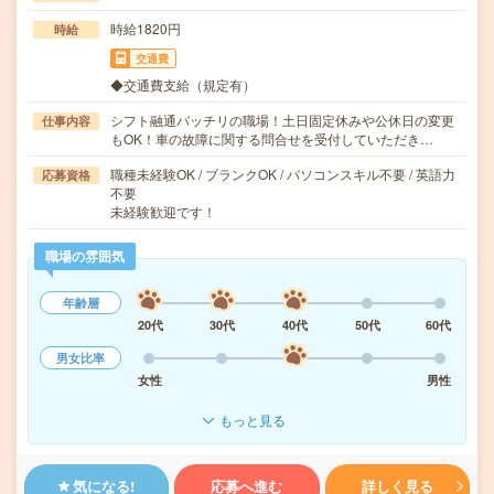
時給1820円
時給
交通費
◆交通費支給（規定有）
シフト融通バッチリの職場！土日固定休みや公休日の変更
仕事内容
もOK！車の故障に関する問合せを受付していただき…
職種未経験OK / ブランクOK / パソコンスキル不要 / 英語力
応募資格
不要
未経験歓迎です！
職場の雰囲気
年齢層
20代
30代
40代
50代
60代
男女比率
女性
男性
もっと見る
気になる!
応募へ進む
詳しく見る