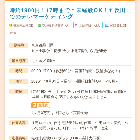
時給1900円！17時まで＊未経験OK！五反田
でのテレマーケティング
職種未経験OK
交通費別途支給あり
土日祝日が休み
WEB登録OK
派遣
東京都品川区
勤務地
五反田駅から徒歩7分／不動前駅から徒歩9分
月～金／週5日
曜日頻度
09:00-17:00（休憩60分）実働7時間（残業少なめ！）
時間
2026年10月01日～長期 ※開始日相談OK ※10月～！
期間
時給1900円 月収例 26万円 時給1900円×実働7h×週5日
時給
×4週 ※月収例を保証するものではありません。
交通費
1ヶ月3万円を上限として実費支給
住宅ローンに伴う電話受付のお仕事・住宅ローン契約につ
仕事内容
いての問い合わせ(1日20～30件)＊相手：住宅…
職種未経験OK / ブランクOK / 英語力不要
応募資格