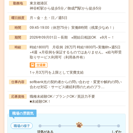
東京都港区
勤務地
神谷町駅から徒歩5分／御成門駅から徒歩5分
月～金・土・日／週5日
曜日頻度
09:45-19:00（休憩75分）実働8時間（残業少なめ！）
時間
2026年09月01日～長期 ※開始日相談OK ※9月～！
期間
時給1800円 月収例 28万円 時給1800円×実働8h×週5日
時給
×4週 ※月収例を保証するものではありません。※給与即受
取りサービス利用可（利用条件有）
交通費
1ヶ月3万円を上限として実費支給
softbank光の契約者からの問い合わせ・変更や解約の問い
仕事内容
合わせ対応・サービス継続利用のためのプラ…
職種未経験OK / ブランクOK / 英語力不要
応募資格
■未経験OK！
職場の雰囲気
職場の様子
活気がある
しずか