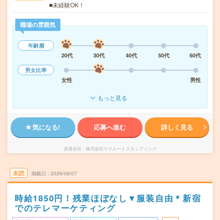
■未経験OK！
職場の雰囲気
年齢層
20代
30代
40代
50代
60代
男女比率
女性
男性
もっと見る
気になる!
応募へ進む
詳しく見る
派遣会社
株式会社リクルートスタッフィング
未読
掲載日
2026/08/07
時給1850円！残業ほぼなし▼服装自由＊新宿
でのテレマーケティング