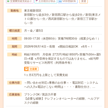
交通費別途支給あり
土日祝日が休み
WEB登録OK
派遣
東京都新宿区
勤務地
新宿駅から徒歩3分／新宿西口駅から徒歩2分／新宿(東京メ
トロ)駅から---分／西武新宿駅から---分／新宿三丁目駅か
ら---分
月～金／週5日
曜日頻度
09:00-17:30（休憩60分）実働7時間30分（残業少なめ！）
時間
2026年09月14日～長期 ※開始日相談OK ※9月～！
期間
時給1850円 月収例 27万円 時給1850円×実働7h30m×週5
時給
日×4週 ※月収例を保証するものではありません。※給与即
受取りサービス利用可（利用条件有）
交通費
1ヶ月3万円を上限として実費支給
～問い合わせ対応+事務のお仕事～・電話対応・システム
仕事内容
への入力※電話がこない時間は・・・・書類仕分け、…
ブランクOK / 英語力不要
応募資格
【必要な経験】テレフォンオペレーターの経験、ヘルプデ
スクの経験