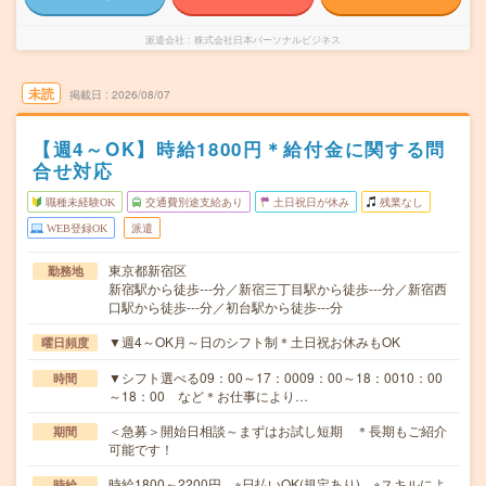
派遣会社
株式会社日本パーソナルビジネス
未読
掲載日
2026/08/07
【週4～OK】時給1800円＊給付金に関する問
合せ対応
職種未経験OK
交通費別途支給あり
土日祝日が休み
残業なし
WEB登録OK
派遣
東京都新宿区
勤務地
新宿駅から徒歩---分／新宿三丁目駅から徒歩---分／新宿西
口駅から徒歩---分／初台駅から徒歩---分
▼週4～OK月～日のシフト制＊土日祝お休みもOK
曜日頻度
▼シフト選べる09：00～17：0009：00～18：0010：00
時間
～18：00 など＊お仕事により…
＜急募＞開始日相談～まずはお試し短期 ＊長期もご紹介
期間
可能です！
時給1800～2200円 ※日払いOK(規定あり) ※スキルによ
時給