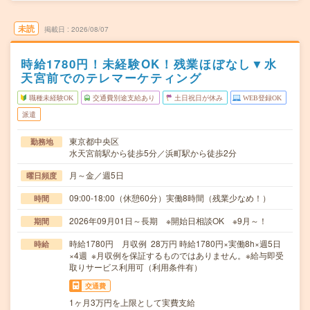
未読
掲載日
2026/08/07
時給1780円！未経験OK！残業ほぼなし▼水
天宮前でのテレマーケティング
職種未経験OK
交通費別途支給あり
土日祝日が休み
WEB登録OK
派遣
東京都中央区
勤務地
水天宮前駅から徒歩5分／浜町駅から徒歩2分
月～金／週5日
曜日頻度
09:00-18:00（休憩60分）実働8時間（残業少なめ！）
時間
2026年09月01日～長期 ※開始日相談OK ※9月～！
期間
時給1780円 月収例 28万円 時給1780円×実働8h×週5日
時給
×4週 ※月収例を保証するものではありません。※給与即受
取りサービス利用可（利用条件有）
交通費
1ヶ月3万円を上限として実費支給