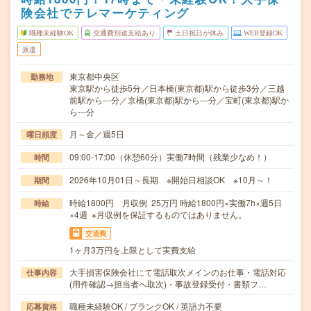
険会社でテレマーケティング
職種未経験OK
交通費別途支給あり
土日祝日が休み
WEB登録OK
派遣
東京都中央区
勤務地
東京駅から徒歩5分／日本橋(東京都)駅から徒歩3分／三越
前駅から---分／京橋(東京都)駅から---分／宝町(東京都)駅か
ら---分
月～金／週5日
曜日頻度
09:00-17:00（休憩60分）実働7時間（残業少なめ！）
時間
2026年10月01日～長期 ※開始日相談OK ※10月～！
期間
時給1800円 月収例 25万円 時給1800円×実働7h×週5日
時給
×4週 ※月収例を保証するものではありません。
交通費
1ヶ月3万円を上限として実費支給
大手損害保険会社にて電話取次メインのお仕事・電話対応
仕事内容
(用件確認→担当者へ取次)・事故登録受付・書類フ…
職種未経験OK / ブランクOK / 英語力不要
応募資格