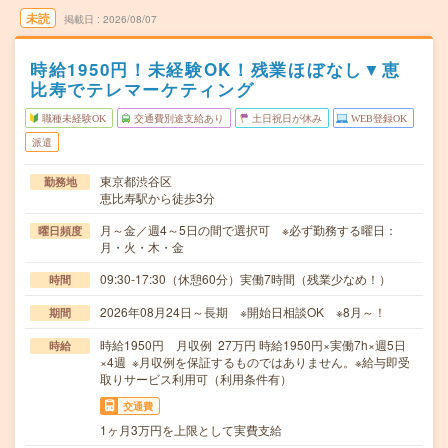
未読
掲載日
2026/08/07
時給1950円！未経験OK！残業ほぼなし▼恵
比寿でテレマーケティング
職種未経験OK
交通費別途支給あり
土日祝日が休み
WEB登録OK
派遣
東京都渋谷区
勤務地
恵比寿駅から徒歩3分
月～金／週4～5日の間で選択可 ※必ず勤務する曜日：
曜日頻度
月・火・木・金
09:30-17:30（休憩60分）実働7時間（残業少なめ！）
時間
2026年08月24日～長期 ※開始日相談OK ※8月～！
期間
時給1950円 月収例 27万円 時給1950円×実働7h×週5日
時給
×4週 ※月収例を保証するものではありません。※給与即受
取りサービス利用可（利用条件有）
交通費
1ヶ月3万円を上限として実費支給