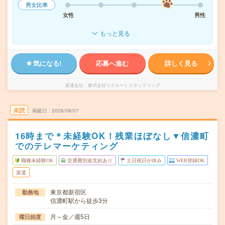
男女比率
女性
男性
もっと見る
気になる!
応募へ進む
詳しく見る
派遣会社
株式会社リクルートスタッフィング
未読
掲載日
2026/08/07
16時まで＊未経験OK！残業ほぼなし▼信濃町
でのテレマーケティング
職種未経験OK
交通費別途支給あり
土日祝日が休み
WEB登録OK
派遣
東京都新宿区
勤務地
信濃町駅から徒歩3分
月～金／週5日
曜日頻度