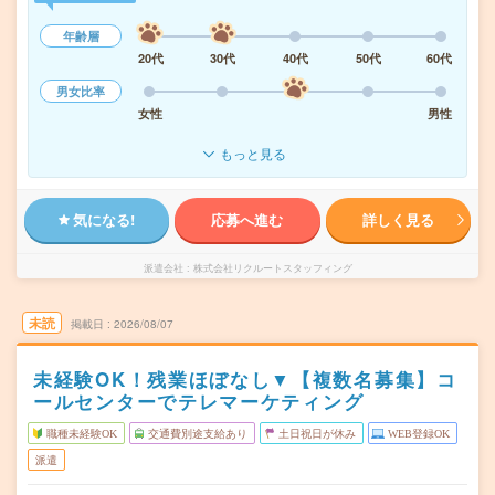
年齢層
20代
30代
40代
50代
60代
男女比率
女性
男性
もっと見る
気になる!
応募へ進む
詳しく見る
派遣会社
株式会社リクルートスタッフィング
未読
掲載日
2026/08/07
未経験OK！残業ほぼなし▼【複数名募集】コ
ールセンターでテレマーケティング
職種未経験OK
交通費別途支給あり
土日祝日が休み
WEB登録OK
派遣