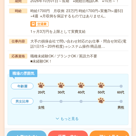
2026年10月01日～長期 ※開始日相談OK ※10月～！
期間
時給1700円 月収例 23万円 時給1700円×実働7h×週5日
時給
×4週 ※月収例を保証するものではありません。
交通費
1ヶ月3万円を上限として実費支給
大手の損保会社で問い合わせ対応のお仕事・問合せ対応(電
仕事内容
話1日15～20件程度)→システム操作/商品規…
職種未経験OK / ブランクOK / 英語力不要
応募資格
■未経験OK！
職場の雰囲気
年齢層
20代
30代
40代
50代
60代
男女比率
女性
男性
もっと見る