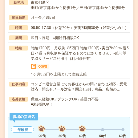
東京都港区
勤務地
田町(東京都)駅から徒歩1分／三田(東京都)駅から徒歩5分
月～金／週5日
曜日頻度
08:50-17:30（休憩70分）実働7時間30分（残業少なめ！）
時間
即日～長期 ※開始日相談OK
期間
時給1700円 月収例 25万円 時給1700円×実働7h30m×週5
時給
日×4週 ※月収例を保証するものではありません。※給与即
受取りサービス利用可（利用条件有）
交通費
1ヶ月3万円を上限として実費支給
コンビニ運営企業にてお客様からの問い合わせ対応・受電
仕事内容
対応・問合せメール対応＊問合せ/例：商品、店舗の…
職種未経験OK / ブランクOK / 英語力不要
応募資格
■未経験OK！
職場の雰囲気
年齢層
20代
30代
40代
50代
60代