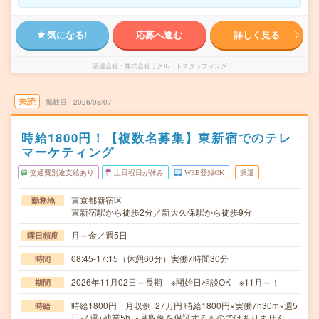
気になる!
応募へ進む
詳しく見る
派遣会社
株式会社リクルートスタッフィング
未読
掲載日
2026/08/07
時給1800円！【複数名募集】東新宿でのテレ
マーケティング
交通費別途支給あり
土日祝日が休み
WEB登録OK
派遣
東京都新宿区
勤務地
東新宿駅から徒歩2分／新大久保駅から徒歩9分
月～金／週5日
曜日頻度
08:45-17:15（休憩60分）実働7時間30分
時間
2026年11月02日～長期 ※開始日相談OK ※11月～！
期間
時給1800円 月収例 27万円 時給1800円×実働7h30m×週5
時給
日×4週+残業5h ※月収例を保証するものではありません。