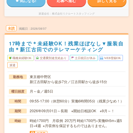
気になる!
応募へ進む
詳しく見る
派遣会社
株式会社リクルートスタッフィング
未読
掲載日
2026/08/07
17時まで＊未経験OK！残業ほぼなし▼服装自
由＊新江古田でのテレマーケティング
職種未経験OK
交通費別途支給あり
土日祝日が休み
WEB登録OK
派遣
東京都中野区
勤務地
新江古田駅から徒歩7分／江古田駅から徒歩15分
月～金／週5日
曜日頻度
09:55-17:00（休憩60分）実働6時間05分（残業少なめ！）
時間
2026年09月01日～長期 ※開始日相談OK ※9月～！
期間
時給1700円 月収例 20万円 時給1700円×実働6h5m×週5
時給
日×4週 ※月収例を保証するものではありません。