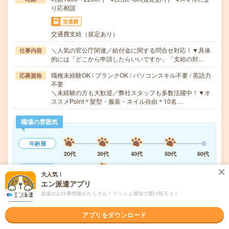
り応相談
交通費
交通費支給（規定あり）
＼人気の官公庁関連／給付金に関する問合せ対応！▼具体
仕事内容
的には「どこから申請したらいいですか」「支給の対…
職種未経験OK / ブランクOK / パソコンスキル不要 / 英語力
応募資格
不要
＼未経験の方も大歓迎／弊社スタッフも多数活躍中！▼オ
ススメPoint＊髪型・服装・ネイル自由＊10名…
職場の雰囲気
年齢層
20代
30代
40代
50代
60代
男女比率
大人気！
女性
男性
エン派遣アプリ
派遣のお仕事情報がたくさん！プッシュ通知で受け取ろう！
もっと見る
アプリをダウンロード
気になる!
応募へ進む
詳しく見る