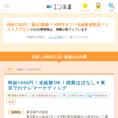
メニュー
気になる!
ログイン
検索
時給1750円！週4日勤務＊16時半まで＊未経験者歓迎＊リ
スト入力など
のお仕事情報は、掲載が終了しています
掲載時の情報は、
ページ下部
からご覧いただけます。
お探しの条件に近い派遣のお仕事
未読
掲載日
2026/08/07
時給1900円！未経験OK！残業ほぼなし▼東
京でのテレマーケティング
職種未経験OK
交通費別途支給あり
土日祝日が休み
WEB登録OK
派遣
東京都千代田区
勤務地
東京駅から徒歩1分／大手町(東京都)駅から徒歩5分／二重