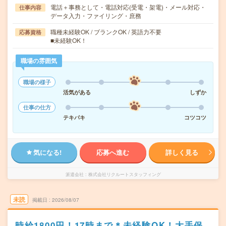
電話＋事務として・電話対応(受電・架電)・メール対応・
仕事内容
データ入力・ファイリング・庶務
職種未経験OK / ブランクOK / 英語力不要
応募資格
■未経験OK！
職場の雰囲気
職場の様子
活気がある
しずか
仕事の仕方
テキパキ
コツコツ
気になる!
応募へ進む
詳しく見る
派遣会社
株式会社リクルートスタッフィング
未読
掲載日
2026/08/07
時給1800円！17時まで＊未経験OK！大手保