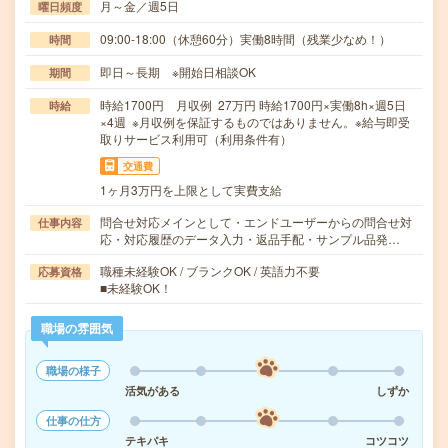
月～金／週5日
曜日頻度
09:00-18:00（休憩60分）実働8時間（残業少なめ！）
時間
即日～長期 ※開始日相談OK
期間
時給1700円 月収例 27万円 時給1700円×実働8h×週5日
時給
×4週 ※月収例を保証するものではありません。※給与即受
取りサービス利用可（利用条件有）
交通費
1ヶ月3万円を上限として実費支給
問合せ対応メインとして・エンドユーザーからの問合せ対
仕事内容
応・対応履歴のデータ入力・返品手配・サンプル品発…
職種未経験OK / ブランクOK / 英語力不要
応募資格
■未経験OK！
職場の雰囲気
職場の様子
活気がある
しずか
仕事の仕方
テキパキ
コツコツ