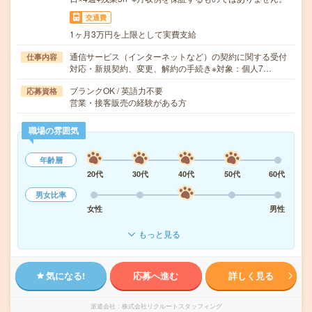
交通費
1ヶ月3万円を上限として実費支給
通信サービス（インターネットなど）の契約に関する受付
仕事内容
対応・新規契約、変更、解約の手続き※対象：個人7…
ブランクOK / 英語力不要
応募資格
営業・接客販売の経験がある方
職場の雰囲気
年齢層
20代
30代
40代
50代
60代
男女比率
女性
男性
もっと見る
気になる!
応募へ進む
詳しく見る
派遣会社
株式会社リクルートスタッフィング