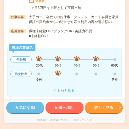
交通費
1ヶ月3万円を上限として実費支給
大手カード会社でのお仕事・クレジットカード会員と家賃
仕事内容
保証の契約者からの問合せ対応⇒利用内容や請求額の…
職種未経験OK / ブランクOK / 英語力不要
応募資格
■未経験OK！
職場の雰囲気
年齢層
20代
30代
40代
50代
60代
男女比率
女性
男性
もっと見る
気になる!
応募へ進む
詳しく見る
派遣会社
株式会社リクルートスタッフィング