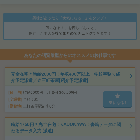
興味があったら「★気になる！」をタップ！
「気になる！」を押しておくと、
保存した求人を
後でまとめてチェック
できます！
あなたの閲覧履歴からのオススメのお仕事です
完全在宅＊時給2000円！年収400万以上！学校事務＼紹
介予定派遣／＠三軒茶屋[紹介予定派遣]
給 与
時給2000円 月収例 300,000円
交通費
全額支給
気になる!
勤務地
三軒茶屋駅徒歩6分
時給1750円＊完全在宅！KADOKAWA！書籍データに関
わるデータ入力[派遣]