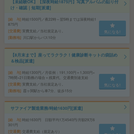
【未経験OK】【深夜時給1875円】写真アルバムの貼り付
け・確認｜短期[派遣]
給 与
時給1500円／夜22時～翌5時までは深夜時給1
875円
交通費
実費支給／当社規定あり。
気になる!
勤務地
川口駅からバス10分
【8月末まで】座ってラクラク！健康診断キットの袋詰め
＆検品[派遣]
給 与
時給1300円／月収例：191,100円＝1,300円×
7時間×21日勤務の場合＋残業代、交通費別途支給
交通費
実費支給／当社規定あり。
気になる!
勤務地
霞ヶ関駅から車7分、徒歩15分
サファイア製造業務/時給1630円[派遣]
給 与
時給1630円 日額平均1万4540円/月額29万6
301円
交通費
交通費支給（規定あり）