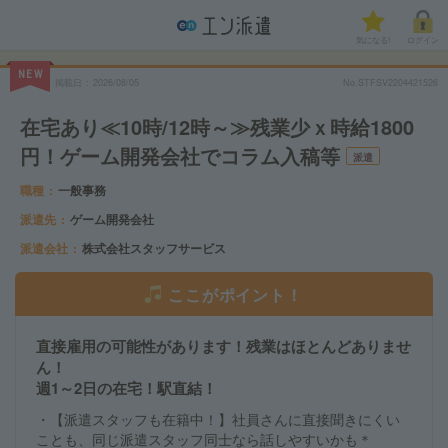
気になる!
ログイン
NEW
掲載日
2026/08/05
No.STFSV2204421526
在宅あり≪10時/12時～≫残業少ｘ時給1800
円！ゲーム開発会社でコラム入稿等
派遣
職種
一般事務
派遣先
ゲーム開発会社
派遣会社
株式会社スタッフサービス
ここがポイント！
直接雇用の可能性があります！残業はほとんどありませ
ん！
週1～2日の在宅！駅直結！
・【派遣スタッフも在籍中！】社員さんに直接聞きにくい
ことも、同じ派遣スタッフ同士なら話しやすいかも＊