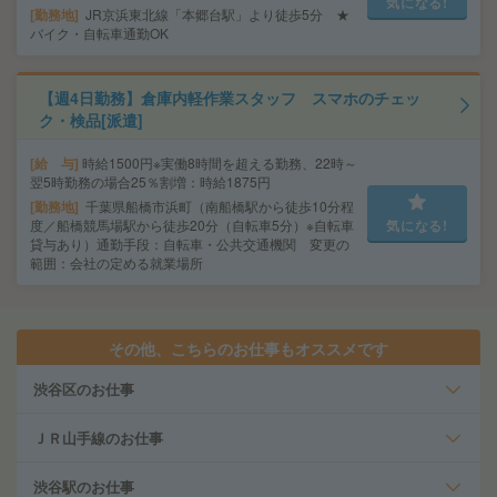
気になる!
勤務地
JR京浜東北線「本郷台駅」より徒歩5分 ★
バイク・自転車通勤OK
【週4日勤務】倉庫内軽作業スタッフ スマホのチェッ
ク・検品[派遣]
給 与
時給1500円※実働8時間を超える勤務、22時～
翌5時勤務の場合25％割増：時給1875円
勤務地
千葉県船橋市浜町（南船橋駅から徒歩10分程
度／船橋競馬場駅から徒歩20分（自転車5分）※自転車
気になる!
貸与あり）通勤手段：自転車・公共交通機関 変更の
範囲：会社の定める就業場所
その他、こちらのお仕事もオススメです
渋谷区のお仕事
ＪＲ山手線のお仕事
渋谷駅のお仕事