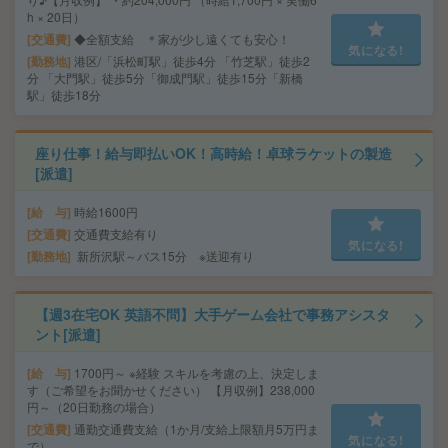
h × 20日）
交通費
◆全額支給 ＊家が少し遠くても安心！
気になる!
勤務地
港区/「浜松町駅」徒歩4分 「竹芝駅」徒歩2
分 「大門駅」徒歩5分「御成門駅」徒歩15分「新橋
駅」徒歩18分
座り仕事！給与即払いOK！高時給！卓球ラケットの製造
[派遣]
給 与
時給1600円
交通費
交通費支給有り
気になる!
勤務地
新所沢駅～バス15分 ※送迎有り
【週3在宅OK 英語不問】大手ゲーム会社で事務アシスタ
ント[派遣]
給 与
1700円～ ※経験 スキルを考慮の上、決定しま
す（ご希望をお聞かせください） 【月収例】238,000
円～（20日勤務の場合）
交通費
通勤交通費支給（1か月/支給上限額月5万円ま
気になる!
で）