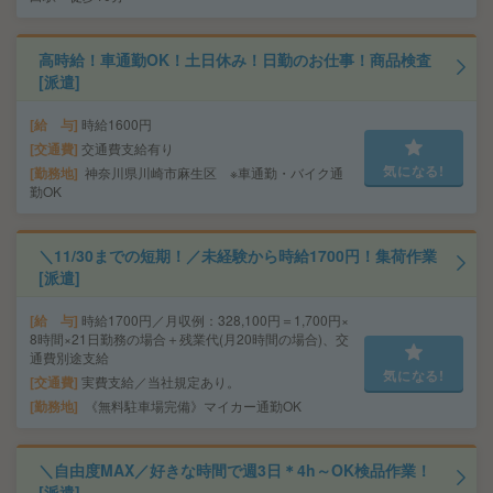
高時給！車通勤OK！土日休み！日勤のお仕事！商品検査
[派遣]
給 与
時給1600円
交通費
交通費支給有り
気になる!
勤務地
神奈川県川崎市麻生区 ※車通勤・バイク通
勤OK
＼11/30までの短期！／未経験から時給1700円！集荷作業
[派遣]
給 与
時給1700円／月収例：328,100円＝1,700円×
8時間×21日勤務の場合＋残業代(月20時間の場合)、交
通費別途支給
気になる!
交通費
実費支給／当社規定あり。
勤務地
《無料駐車場完備》マイカー通勤OK
＼自由度MAX／好きな時間で週3日＊4h～OK検品作業！
[派遣]