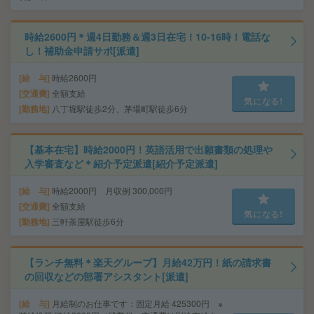
時給2600円＊週4日勤務＆週3日在宅！10-16時！電話な
し！補助金申請サポ[派遣]
給 与
時給2600円
交通費
全額支給
気になる!
勤務地
八丁堀駅徒歩2分、茅場町駅徒歩6分
【基本在宅】時給2000円！英語活用で出願書類の処理や
入学審査など＊紹介予定派遣[紹介予定派遣]
給 与
時給2000円 月収例 300,000円
交通費
全額支給
気になる!
勤務地
三軒茶屋駅徒歩6分
【ランチ無料＊楽天グループ】月給42万円！紙の請求書
の回収などの部署アシスタント[派遣]
給 与
月給制のお仕事です：固定月給 425300円 ※