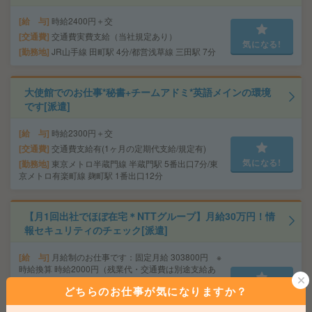
給 与
時給2400円＋交
交通費
交通費実費支給（当社規定あり）
気になる!
勤務地
JR山手線 田町駅 4分/都営浅草線 三田駅 7分
大使館でのお仕事*秘書+チームアドミ*英語メインの環境
です[派遣]
給 与
時給2300円＋交
交通費
交通費支給有(1ヶ月の定期代支給/規定有)
気になる!
勤務地
東京メトロ半蔵門線 半蔵門駅 5番出口7分/東
京メトロ有楽町線 麹町駅 1番出口12分
【月1回出社でほぼ在宅＊NTTグループ】月給30万円！情
報セキュリティのチェック[派遣]
給 与
月給制のお仕事です：固定月給 303800円 ※
時給換算 時給2000円（残業代・交通費は別途支給あ
り）
どちらのお仕事が気になりますか？
気になる!
交通費
交通費規定に基づき交通費支給
勤務地
大手町駅 徒歩2分、東京駅 徒歩5分