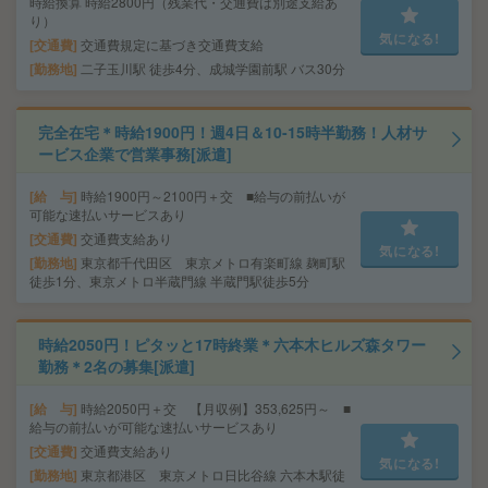
時給換算 時給2800円（残業代・交通費は別途支給あ
り）
気になる!
交通費
交通費規定に基づき交通費支給
勤務地
二子玉川駅 徒歩4分、成城学園前駅 バス30分
完全在宅＊時給1900円！週4日＆10-15時半勤務！人材サ
ービス企業で営業事務[派遣]
給 与
時給1900円～2100円＋交 ■給与の前払いが
可能な速払いサービスあり
交通費
交通費支給あり
気になる!
勤務地
東京都千代田区 東京メトロ有楽町線 麹町駅
徒歩1分、東京メトロ半蔵門線 半蔵門駅徒歩5分
時給2050円！ピタッと17時終業＊六本木ヒルズ森タワー
勤務＊2名の募集[派遣]
給 与
時給2050円＋交 【月収例】353,625円～ ■
給与の前払いが可能な速払いサービスあり
交通費
交通費支給あり
気になる!
勤務地
東京都港区 東京メトロ日比谷線 六本木駅徒