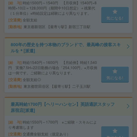
給 与
時給1500円～1540円 【月収例】1540円×8
時間×10日＝128,000円（期間中10日想定）＋残業代
（１分単位）※時給設定は経験により異なります。
気になる!
交通費
全額支給
勤務地
東京都新宿区 【最寄り駅】新宿三丁目駅
800年の歴史を持つ本物のブランドで、最高峰の接客スキ
ルを＊[派遣]
給 与
時給1540円～1600円 【月給例】時給1,540
円 実働7.5H×22日勤務の場合「254,100円」※月収例
は一例です。ご経験により異なります。
気になる!
交通費
全額支給◎
勤務地
東京都世田谷区 【最寄り駅】二子玉川駅
最高時給1700円【ヘリーハンセン】英語通訳スタッフ
原宿店[派遣]
給 与
時給1550円～1700円 ※ご経験・スキルによ
り考慮致します
交通費
交通費全額支給（規定あり）