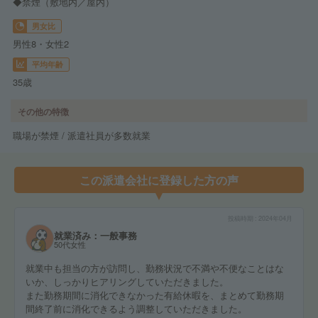
◆禁煙（敷地内／屋内）
男女比
男性8・女性2
平均年齢
35歳
その他の特徴
職場が禁煙 / 派遣社員が多数就業
この派遣会社に登録した方の声
投稿時期
2024年04月
就業済み：一般事務
50代女性
就業中も担当の方が訪問し、勤務状況で不満や不便なことはな
いか、しっかりヒアリングしていただきました。
また勤務期間に消化できなかった有給休暇を、まとめて勤務期
間終了前に消化できるよう調整していただきました。