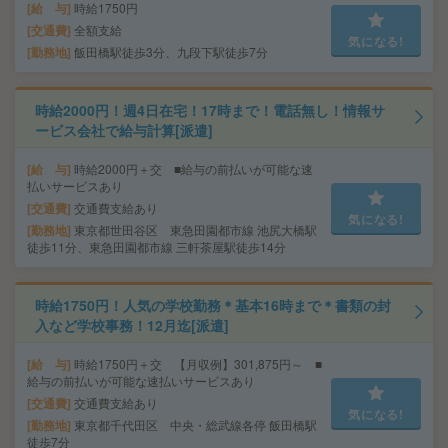
給 与
時給1750円
交通費
全額支給
気になる!
勤務地
飯田橋駅徒歩3分、九段下駅徒歩7分
時給2000円！週4日在宅！17時まで！電話無し！情報サ
ービス会社で給与計算[派遣]
給 与
時給2000円＋交 ■給与の前払いが可能な速
払いサービスあり
交通費
交通費支給あり
気になる!
勤務地
東京都世田谷区 東急田園都市線 池尻大橋駅
徒歩11分、東急田園都市線 三軒茶屋駅徒歩14分
時給1750円！人気の学校勤務＊基本16時まで＊書類の封
入など学校事務！12月迄[派遣]
給 与
時給1750円＋交 【月収例】301,875円～ ■
給与の前払いが可能な速払いサービスあり
交通費
交通費支給あり
気になる!
勤務地
東京都千代田区 中央・総武線各停 飯田橋駅
徒歩7分