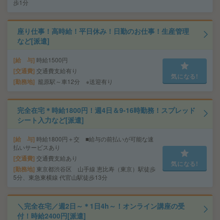
歩1分
座り仕事！高時給！平日休み！日勤のお仕事！生産管理
など[派遣]
給 与
時給1500円
交通費
交通費支給有り
気になる!
勤務地
籠原駅～車12分 ※送迎有り
完全在宅＊時給1800円！週4日＆9-16時勤務！スプレッド
シート入力など[派遣]
給 与
時給1800円＋交 ■給与の前払いが可能な速
払いサービスあり
交通費
交通費支給あり
気になる!
勤務地
東京都渋谷区 山手線 恵比寿（東京）駅徒歩
5分、東急東横線 代官山駅徒歩13分
＼完全在宅／週2日～＊1日4h～！オンライン講座の受
付！時給2400円[派遣]