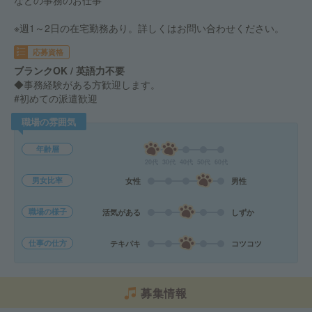
などの事務のお仕事
※週1～2日の在宅勤務あり。詳しくはお問い合わせください。
応募資格
ブランクOK / 英語力不要
◆事務経験がある方歓迎します。
#初めての派遣歓迎
職場の雰囲気
年齢層
20代
30代
40代
50代
60代
男女比率
女性
男性
職場の様子
活気がある
しずか
仕事の仕方
テキパキ
コツコツ
募集情報