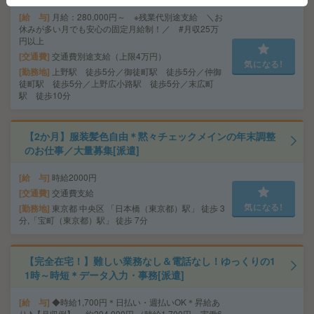
給 与
月給：280,000円～ ※残業代別途支給 ＼お
休みが多い月でも安心の固定月給制！／ #月収25万
円以上
交通費
交通費別途支給（上限4万円）
気になる!
勤務地
上野駅 徒歩5分／御徒町駅 徒歩5分／仲御
徒町駅 徒歩5分／上野広小路駅 徒歩5分／末広町
駅 徒歩10分
【2か月】服装髪色自由＊黙々チェックメインの年末調整
のお仕事／大量募集[派遣]
給 与
時給2000円
交通費
交通費支給
気になる!
勤務地
東京都 中央区 「日本橋（東京都）駅」 徒歩 3
分,「宝町（東京都）駅」 徒歩 7分
【完全在宅！】難しい業務なし＆電話なし！ゆっくりの1
1時～時短＊データ入力・事務[派遣]
給 与
◆時給1,700円＊日払い・週払いOK＊昇給あ
り♪【月収例】 ・約204,000円 （時給1,700円 × 実働6