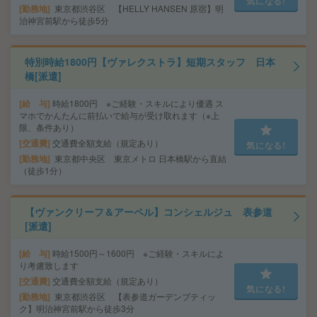
気になる!
勤務地
東京都渋谷区 【HELLY HANSEN 原宿】明
治神宮前駅から徒歩5分
特別時給1800円【ヴァレクストラ】短期スタッフ 日本
橋[派遣]
給 与
時給1800円 ※ご経験・スキルにより優遇 ス
マホでかんたんに前払いで給与が受け取れます（※上
限、条件あり）
交通費
交通費全額支給（規定あり）
気になる!
勤務地
東京都中央区 東京メトロ 日本橋駅から直結
（徒歩1分）
【ヴァンクリーフ＆アーペル】コンシェルジュ 表参道
[派遣]
給 与
時給1500円～1600円 ※ご経験・スキルによ
り考慮致します
交通費
交通費全額支給（規定あり）
気になる!
勤務地
東京都渋谷区 【表参道ガーデンブティッ
ク】明治神宮前駅から徒歩3分