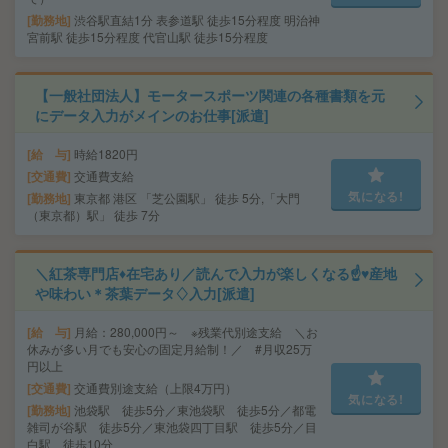
勤務地
渋谷駅直結1分 表参道駅 徒歩15分程度 明治神
宮前駅 徒歩15分程度 代官山駅 徒歩15分程度
【一般社団法人】モータースポーツ関連の各種書類を元
にデータ入力がメインのお仕事[派遣]
給 与
時給1820円
交通費
交通費支給
気になる!
勤務地
東京都 港区 「芝公園駅」 徒歩 5分,「大門
（東京都）駅」 徒歩 7分
＼紅茶専門店♦在宅あり／読んで入力が楽しくなる☝♥産地
や味わい＊茶葉データ♢入力[派遣]
給 与
月給：280,000円～ ※残業代別途支給 ＼お
休みが多い月でも安心の固定月給制！／ #月収25万
円以上
交通費
交通費別途支給（上限4万円）
気になる!
勤務地
池袋駅 徒歩5分／東池袋駅 徒歩5分／都電
雑司が谷駅 徒歩5分／東池袋四丁目駅 徒歩5分／目
白駅 徒歩10分