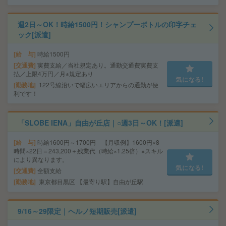
週2日～OK！時給1500円！シャンプーボトルの印字チェ
ック[派遣]
給 与
時給1500円
交通費
実費支給／当社規定あり。通勤交通費実費支
払／上限4万円／月※規定あり
気になる!
勤務地
122号線沿いで幅広いエリアからの通勤が便
利です！
「SLOBE IENA」自由が丘店｜○週3日～OK！[派遣]
給 与
時給1600円～1700円 【月収例】1600円×8
時間×22日＝243,200＋残業代（時給×1.25倍）※スキル
により異なります。
気になる!
交通費
全額支給
勤務地
東京都目黒区 【最寄り駅】自由が丘駅
9/16～29限定｜ヘルノ短期販売[派遣]