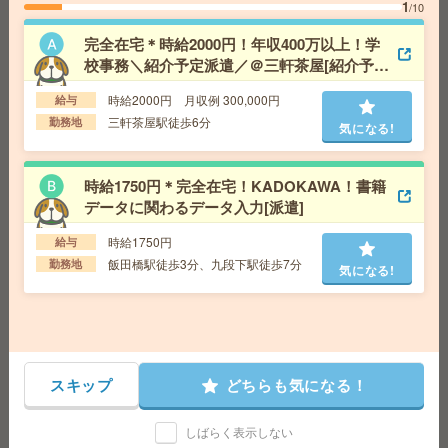
1
/10
完全在宅＊時給2000円！年収400万以上！学
【週3在宅＊3名募集】大手コンサル企業で入力＆チェッ
校事務＼紹介予定派遣／＠三軒茶屋[紹介予定
ク中心のコツコツ事務[派遣]
派遣]
時給2000円 月収例 300,000円
給与
給 与
時給1800円 ※月収例 252000円～
三軒茶屋駅徒歩6分
勤務地
気になる!
交通費
交通費規定に基づき交通費支給
気になる!
勤務地
東京駅 徒歩5分、有楽町駅 徒歩3分、二重橋前
駅 徒歩2分
時給1750円＊完全在宅！KADOKAWA！書籍
データに関わるデータ入力[派遣]
在宅勤務・出社月1日！時給2,000円～〇平日5日〇事務
時給1750円
給与
[派遣]
飯田橋駅徒歩3分、九段下駅徒歩7分
勤務地
気になる!
給 与
時給2000～2300円＋交
交通費
交通費支給
気になる!
勤務地
東京メトロ丸ノ内線 大手町駅 3分/JR線 東京
駅 7分
スキップ
どちらも気になる！
＼在宅あり♢正社員／プラネタリウム＊科学館♢星座情
報コツコツ入力《17時まで☘》[正社員への紹介予定派遣]
しばらく表示しない