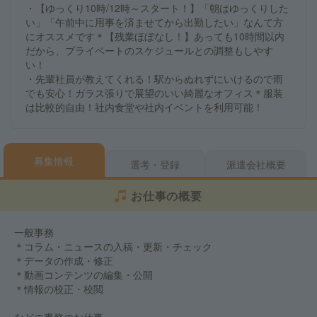
・【ゆっくり10時/12時～スタート！】「朝はゆっくりした
い」「午前中に用事を済ませてから出勤したい」なんて方
にオススメです＊【残業ほぼなし！】あっても10時間以内
だから、プライベートのスケジュールとの調整もしやす
い！
・先輩社員が教えてくれる！駅からぬれずにいけるので雨
でも安心！ガラス張りで展望のいい綺麗なオフィス＊服装
は比較的自由！社内食堂や社内イベントを利用可能！
募集情報
選考・登録
派遣会社概要
お仕事の概要
一般事務
＊コラム・ニュースの入稿・更新・チェック
＊データの作成・修正
＊動画コンテンツの編集・公開
＊情報の校正・校閲