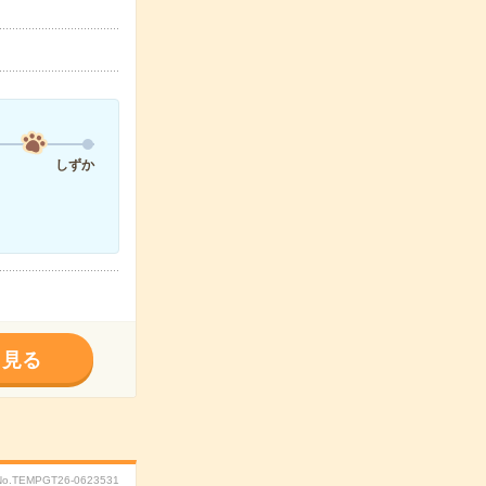
しずか
く見る
No.TEMPGT26-0623531