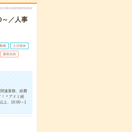
LD-WLIAN2608281842
0～／人事
日勤務
土日祝休
服装自由
ト関連業務、経費
す！＊アドミ経
、10:00～1