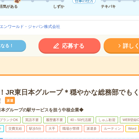
仕事の仕方
活気がある
しずか
テキパキ
エンワールド・ジャパン株式会社
応募する
詳し
になる！
K！JR東日本グループ＊穏やかな総務部でも
！
派遣
日本グループの駅サービスを担う中核企業◆
ブランクOK
英語不要
履歴書不要
40～50代活躍
しゅふ歓迎
WEB登録
少
交費支給
駅歩5分
大手
職場が禁煙
派遣多
ルーティン
Word