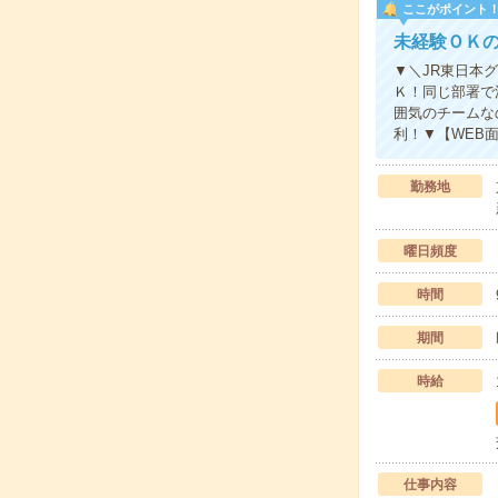
ここがポイント
未経験ＯＫ
▼＼JR東日本
Ｋ！同じ部署で
囲気のチームな
利！▼【WEB
勤務地
曜日頻度
時間
期間
時給
仕事内容