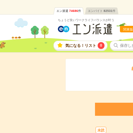
エン派遣
74686
件
エンバイト
82531
件
ちょうど良いワークライフバランスが叶う
関東版
気になる！リスト
0
保存し
未読