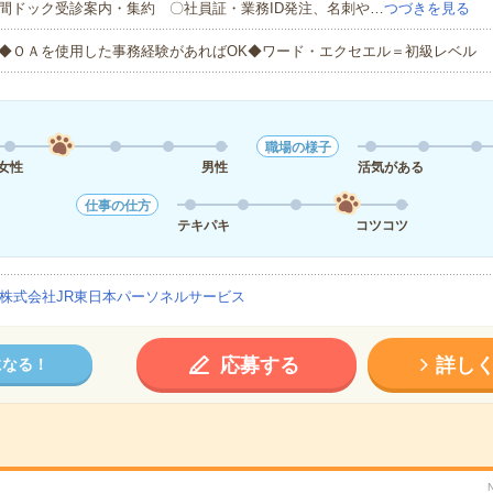
間ドック受診案内・集約 〇社員証・業務ID発注、名刺や…
つづきを見る
◆ＯＡを使用した事務経験があればOK◆ワード・エクセエル＝初級レベル
職場の様子
女性
男性
活気がある
仕事の仕方
テキパキ
コツコツ
株式会社JR東日本パーソネルサービス
応募する
詳し
になる！