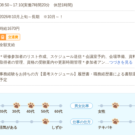
08:50～17:10(実働7時間20分 休憩1時間)
2026年10月上旬～長期 ※10月～！
時給1670円
交通費
全額支給
＊研修参加者のリスト作成、スケジュール送信＊会議室予約、会場準備、資
取得者の管理、資格の受験案内や更新時期管理＊参加者アン…
つづきを見る
事務経験をお持ちの方【選考スケジュール】履歴書・職務経歴書による書類選
予定
男女比率
20代
30代
40代
50代
60代
女性
仕事の仕方
活気がある
しずか
テキパキ