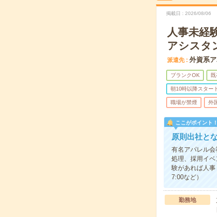
掲載日
2026/08/06
人事未経
アシスタ
外資系ア
派遣先
ブランクOK
既
朝10時以降スター
職場が禁煙
外
ここがポイント
原則出社と
有名アパレル会
処理、採用イベ
験があれば人事
7:00など）
勤務地