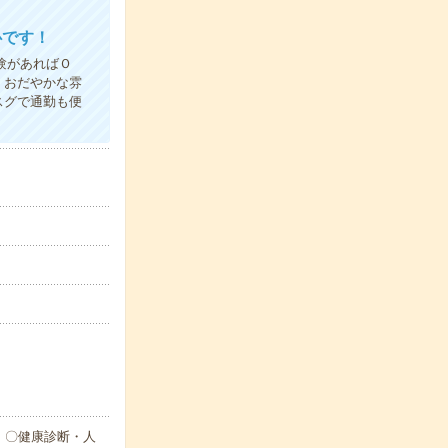
心です！
験があればＯ
 おだやかな雰
スグで通勤も便
 〇健康診断・人