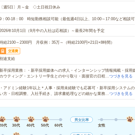
〔週5日〕月～金 ◇土日祝日休み
9：00-18：00 時短勤務相談可能（最低週4日以上、10:00～17:00など相談
2026年10月1日（9月中の入社は応相談）～最長2年間を予定
時給2100～2300円 月収例：35万～（時給2100円×21日×8時間）
交通費
別途支給
新卒採用業務：・新卒採用媒体への求人・インターンシップ情報掲載・採用
カウティング・エントリー学生とのやり取り・面接官の日程…
つづきを見る
・アドミン経験1年以上＊人事・採用未経験でも応募可・新卒採用システムの
い方・日程調整、入社手続き、請求書処理などの細かな業務…
つづきを見る
男女比率
20代
30代
40代
50代
60代
女性