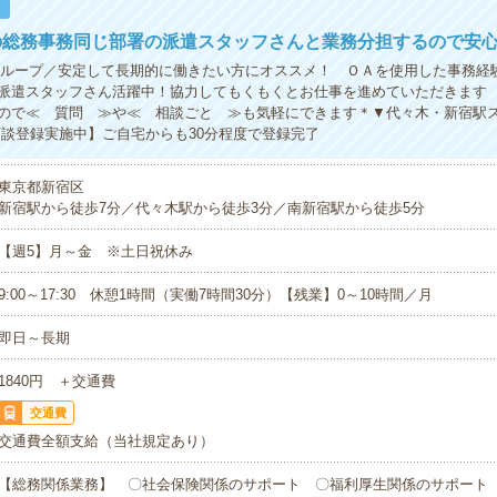
！
の総務事務同じ部署の派遣スタッフさんと業務分担するので安
グループ／安定して長期的に働きたい方にオススメ！ ＯＡを使用した事務経
派遣スタッフさん活躍中！協力してもくもくとお仕事を進めていただきます
ので≪ 質問 ≫や≪ 相談ごと ≫も気軽にできます＊▼代々木・新宿駅
面談登録実施中】ご自宅からも30分程度で登録完了
東京都新宿区
新宿駅から徒歩7分／代々木駅から徒歩3分／南新宿駅から徒歩5分
【週5】月～金 ※土日祝休み
9:00～17:30 休憩1時間（実働7時間30分）【残業】0～10時間／月
即日～長期
1840円 ＋交通費
交通費
交通費全額支給（当社規定あり）
【総務関係業務】 〇社会保険関係のサポート 〇福利厚生関係のサポート