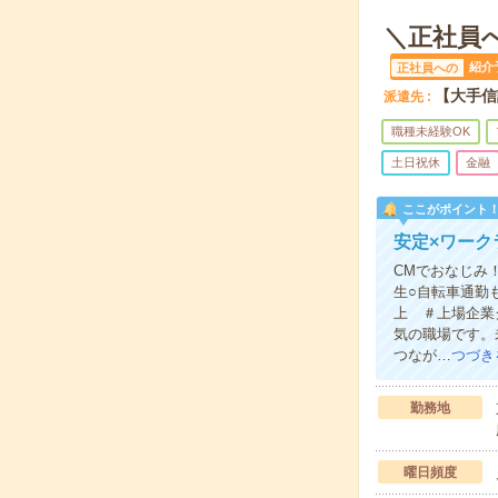
＼正社員
紹介
正社員への
【大手信
派遣先
職種未経験OK
土日祝休
金融
ここがポイント
安定×ワー
CMでおなじみ
生○自転車通勤
上 ＃上場企業
気の職場です。
つなが…
つづき
勤務地
曜日頻度