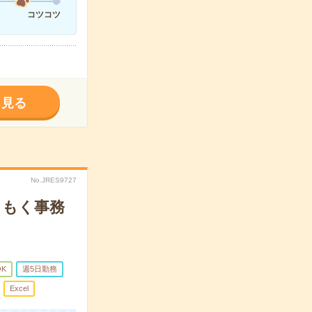
コツコツ
く見る
No.JRES9727
くもく事務
OK
週5日勤務
Excel