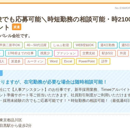
No.ENWOR
験でも応募可能＼時短勤務の相談可能・時210
ント
派遣
パレル会社です。
卒第二新卒OK
40～50代活躍
しゅふ歓迎
WEB登録OK
週4日勤務
週5
ト
17時前までの仕事
残業少
ファッション
交費支給
駅歩5分
外資
国人
派遣多
ルーティン
Word
Excel
PowerPoint
語学
！
なりますが、在宅勤務が必要な場合は随時相談可能！
社にて【人事アシスタント】のお仕事です。新卒採用業務、Timeeアルバイ
ント準備サポート等ご担当いただきます。社員割引制度がご利用いただけま
・採用未経験の方でもご応募可能です！＊時短勤務の相談可能！（最低週4日以上
東京都品川区
目黒駅から徒歩2分