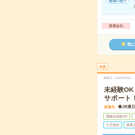
職場の様子
派遣会社
気
未読
掲載日
2026/08/06
未経験O
サポート
◆JR東
派遣先
職種未経験OK
土日祝休
残業