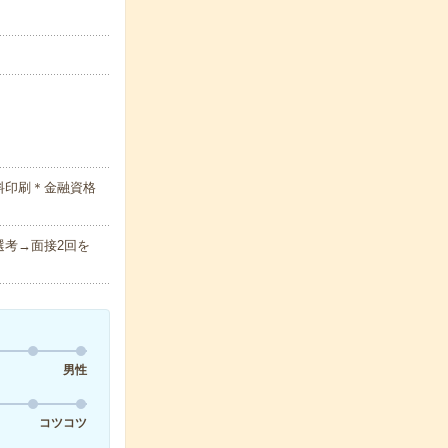
料印刷＊金融資格
考→面接2回を
男性
コツコツ