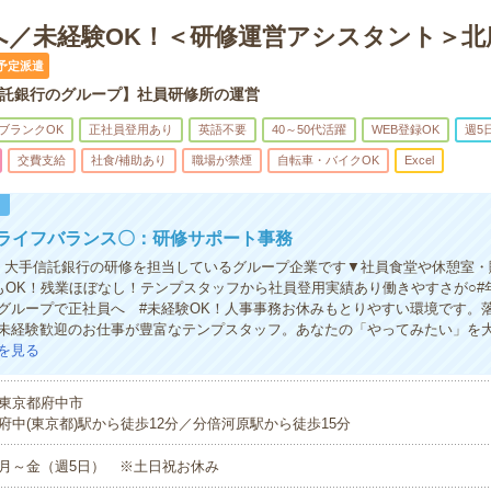
へ／未経験OK！＜研修運営アシスタント＞北
予定派遣
託銀行のグループ】社員研修所の運営
ブランクOK
正社員登用あり
英語不要
40～50代活躍
WEB登録OK
週5
交費支給
社食/補助あり
職場が禁煙
自転車・バイクOK
Excel
！
クライフバランス〇：研修サポート事務
！大手信託銀行の研修を担当しているグループ企業です▼社員食堂や休憩室・
もOK！残業ほぼなし！テンプスタッフから社員登用実績あり働きやすさが○#年
グループで正社員へ #未経験OK！人事事務お休みもとりやすい環境です。
未経験歓迎のお仕事が豊富なテンプスタッフ。あなたの「やってみたい」を
を見る
東京都府中市
府中(東京都)駅から徒歩12分／分倍河原駅から徒歩15分
月～金（週5日） ※土日祝お休み