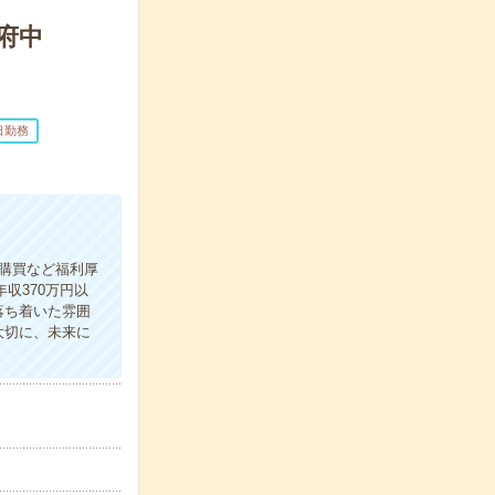
府中
日勤務
購買など福利厚
収370万円以
落ち着いた雰囲
大切に、未来に