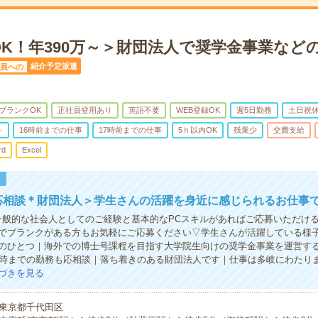
OK！年390万～＞財団法人で奨学金事業など
紹介予定派遣
員への
ブランクOK
正社員登用あり
英語不要
WEB登録OK
週5日勤務
土日祝
ト
16時前までの仕事
17時前までの仕事
5ｈ以内OK
残業少
交費支給
rd
Excel
！
応相談＊財団法人＞学生さんの活躍を身近に感じられるお仕事
一般的な社会人としてのご経験と基本的なPCスキルがあればご応募いただけ
でブランクがある方もお気軽にご応募ください▽学生さんが活躍している様
のひとつ｜海外での博士号課程を目指す大学院生向けの奨学金事業を運営す
6時までの勤務も応相談｜落ち着きのある財団法人です｜仕事は多岐にわたり
づきを見る
東京都千代田区