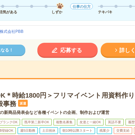
仕事の仕方
活気がある
しずか
テキパキ
株式会社PBB
応募する
詳し
になる！
OK＊時給1800円＞フリマイベント用資料作
般事務
派遣
の新商品発表会など各種イベントの企画、制作および運営
ブランクOK
既卒第二新卒OK
複数名募集
友達と一緒OK
英語不要
履歴
B登録OK
週5日勤務
土日祝休
朝10時以降スタート
残業少
交費支給