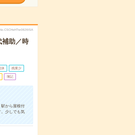
No.CSCHsHTte0826ISA
代補助／時
祝休
残業少
簿記
。駅から屋根付
す。少しでも気