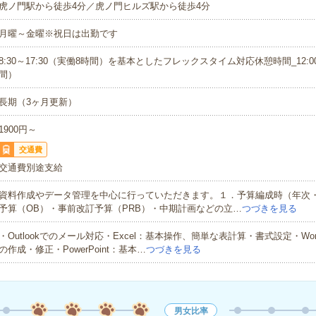
虎ノ門駅から徒歩4分／虎ノ門ヒルズ駅から徒歩4分
月曜～金曜※祝日は出勤です
8:30～17:30（実働8時間）を基本としたフレックスタイム対応休憩時間_12:00
間）
長期（3ヶ月更新）
1900円～
交通費
交通費別途支給
資料作成やデータ管理を中心に行っていただきます。１．予算編成時（年次
予算（OB）・事前改訂予算（PRB）・中期計画などの立…
つづきを見る
・Outlookでのメール対応・Excel：基本操作、簡単な表計算・書式設定・Wo
の作成・修正・PowerPoint：基本…
つづきを見る
男女比率