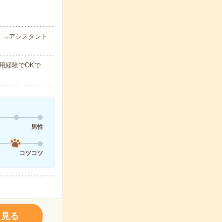
）→アシスタント
用経験でOKで
男性
コツコツ
く見る