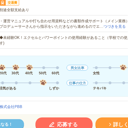
交通費
別途全額支給あり
・運営マニュアルや打ち合わせ用資料などの書類作成サポート（メイン業務
プロデューサーさんから指示をいただきながら進めるのでエ…
つづきを見る
◆未経験OK！エクセルとパワーポイントの使用経験があること（学校での使
す)
男女比率
20代
30代
40代
50代
60代
女性
仕事の仕方
活気がある
しずか
テキパキ
株式会社PBB
応募する
詳し
になる！