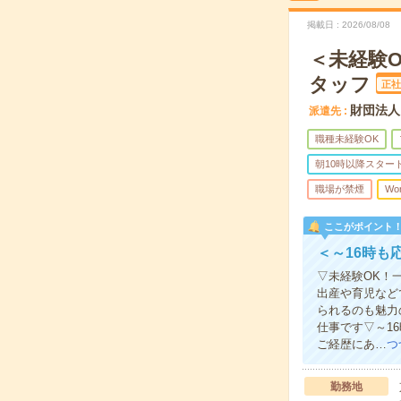
掲載日
2026/08/08
＜未経験
タッフ
正社
財団法人
派遣先
職種未経験OK
朝10時以降スター
職場が禁煙
Wo
ここがポイント
＜～16時も
▽未経験OK！
出産や育児など
られるのも魅力
仕事です▽～1
ご経歴にあ…
つ
勤務地