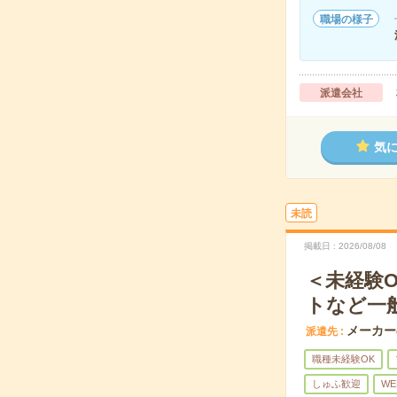
職場の様子
派遣会社
気
未読
掲載日
2026/08/08
＜未経験
トなど一
メーカー
派遣先
職種未経験OK
しゅふ歓迎
WE