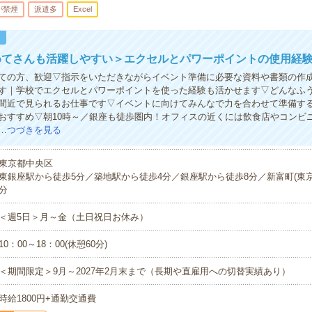
が禁煙
派遣多
Excel
！
めてさんも活躍しやすい＞エクセルとパワーポイントの使用経験
ての方、歓迎▽指示をいただきながらイベント準備に必要な資料や書類の作
す｜学校でエクセルとパワーポイントを使った経験も活かせます▽どんなふ
間近で見られるお仕事です▽イベントに向けてみんなで力を合わせて準備す
おすすめ▽朝10時～／銀座も徒歩圏内！オフィスの近くには飲食店やコンビ
…
つづきを見る
東京都中央区
東銀座駅から徒歩5分／築地駅から徒歩4分／銀座駅から徒歩8分／新富町(東京
分
＜週5日＞月～金（土日祝日お休み）
10：00～18：00(休憩60分)
＜期間限定＞9月～2027年2月末まで（長期や直雇用への切替実績あり）
時給1800円+通勤交通費