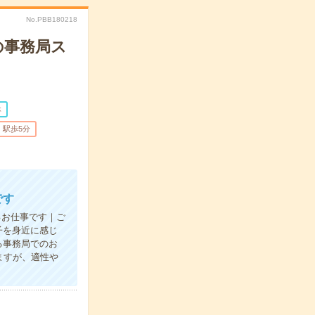
No.PBB180218
の事務局ス
休
駅歩5分
です
るお仕事です｜ご
子を身近に感じ
る事務局でのお
ますが、適性や