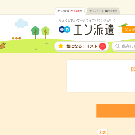
エン派遣
71573
件
エンバイト
82531
件
ちょうど良いワークライフバランスが叶う
関東版
気になる！リスト
0
保存し
未読