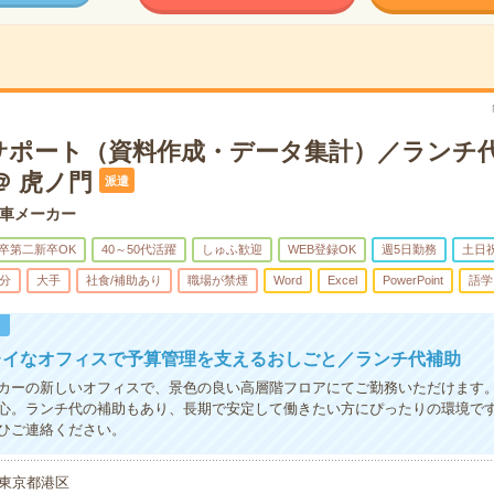
サポート（資料作成・データ集計）／ランチ
＠ 虎ノ門
派遣
車メーカー
卒第二新卒OK
40～50代活躍
しゅふ歓迎
WEB登録OK
週5日勤務
土日
5分
大手
社食/補助あり
職場が禁煙
Word
Excel
PowerPoint
語学
！
レイなオフィスで予算管理を支えるおしごと／ランチ代補助
カーの新しいオフィスで、景色の良い高層階フロアにてご勤務いただけます
心。ランチ代の補助もあり、長期で安定して働きたい方にぴったりの環境で
ひご連絡ください。
東京都港区