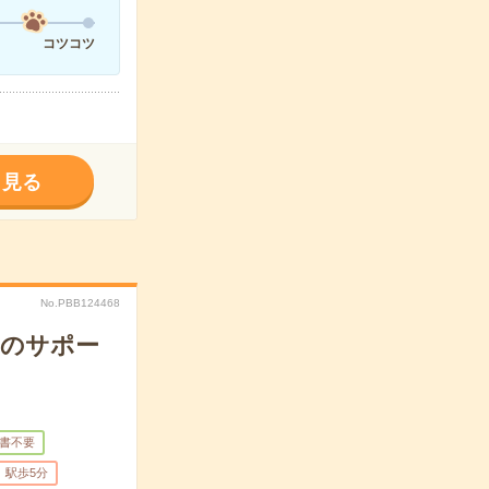
コツコツ
く見る
No.PBB124468
りのサポー
書不要
駅歩5分