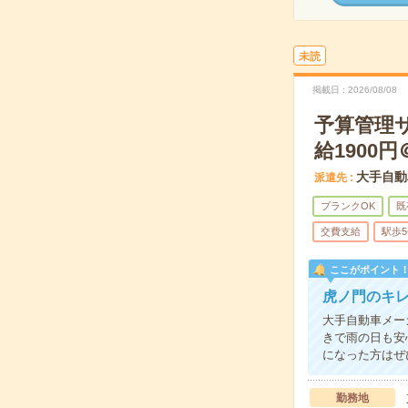
未読
掲載日
2026/08/08
予算管理
給1900円
大手自動
派遣先
ブランクOK
既
交費支給
駅歩
ここがポイント
虎ノ門のキ
大手自動車メー
きで雨の日も安
になった方はぜ
勤務地