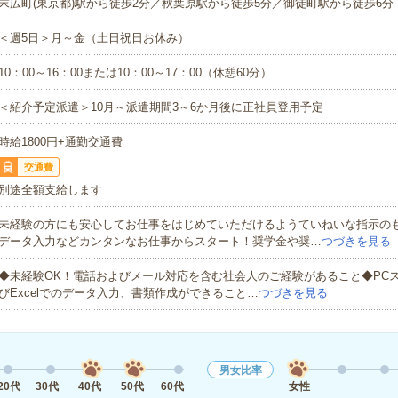
末広町(東京都)駅から徒歩2分／秋葉原駅から徒歩5分／御徒町駅から徒歩6分
＜週5日＞月～金（土日祝日お休み）
10：00～16：00または10：00～17：00（休憩60分）
＜紹介予定派遣＞10月～派遣期間3～6か月後に正社員登用予定
時給1800円+通勤交通費
交通費
別途全額支給します
未経験の方にも安心してお仕事をはじめていただけるようていねいな指示の
データ入力などカンタンなお仕事からスタート！奨学金や奨…
つづきを見る
◆未経験OK！電話およびメール対応を含む社会人のご経験があること◆PCス
びExcelでのデータ入力、書類作成ができること…
つづきを見る
男女比率
20代
30代
40代
50代
60代
女性