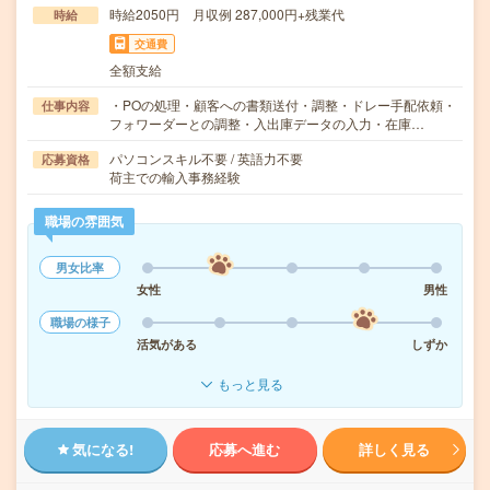
時給2050円 月収例 287,000円+残業代
時給
交通費
全額支給
・POの処理・顧客への書類送付・調整・ドレー手配依頼・
仕事内容
フォワーダーとの調整・入出庫データの入力・在庫…
パソコンスキル不要 / 英語力不要
応募資格
荷主での輸入事務経験
職場の雰囲気
男女比率
女性
男性
職場の様子
活気がある
しずか
もっと見る
気になる!
応募へ進む
詳しく見る