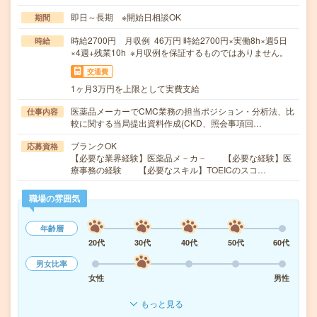
即日～長期 ※開始日相談OK
期間
時給2700円 月収例 46万円 時給2700円×実働8h×週5日
時給
×4週+残業10h ※月収例を保証するものではありません。
交通費
1ヶ月3万円を上限として実費支給
医薬品メーカーでCMC業務の担当ポジション・分析法、比
仕事内容
較に関する当局提出資料作成(CKD、照会事項回…
ブランクOK
応募資格
【必要な業界経験】医薬品メ－カ－ 【必要な経験】医
療事務の経験 【必要なスキル】TOEICのスコ…
職場の雰囲気
年齢層
20代
30代
40代
50代
60代
男女比率
女性
男性
もっと見る