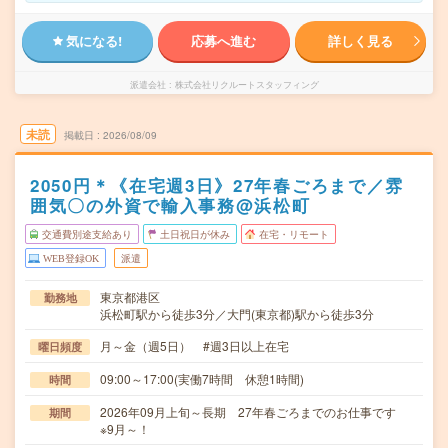
気になる!
応募へ進む
詳しく見る
派遣会社
株式会社リクルートスタッフィング
未読
掲載日
2026/08/09
2050円＊《在宅週3日》27年春ごろまで／雰
囲気〇の外資で輸入事務@浜松町
交通費別途支給あり
土日祝日が休み
在宅・リモート
WEB登録OK
派遣
東京都港区
勤務地
浜松町駅から徒歩3分／大門(東京都)駅から徒歩3分
月～金（週5日） #週3日以上在宅
曜日頻度
09:00～17:00(実働7時間 休憩1時間)
時間
2026年09月上旬～長期 27年春ごろまでのお仕事です
期間
※9月～！