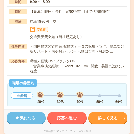
9:00～18:00
時間
【急募】即日～長期 ※2027年1月までの期間限定
期間
時給1850円＋交
時給
交通費
交通費実費支給（当社規定あり）
・国内輸送の管理業務:輸送データの収集・管理、簡単な分
仕事内容
析サポート・法令対応サポート:輸出管理・税関対…
職種未経験OK / ブランクOK
応募資格
・営業事務の経験・Excel:SUM・AVE関数・英語:抵抗ない
程度
職場の雰囲気
年齢層
20代
30代
40代
50代
60代
気になる!
応募へ進む
詳しく見る
派遣会社
マンパワーグループ株式会社