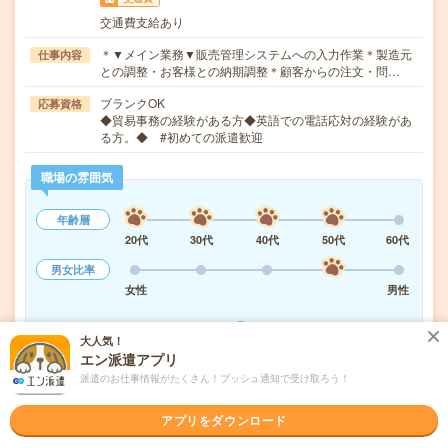
交通費支給あり
＊▼メイン業務▼販売管理システムへの入力作業＊製造元
仕事内容
との調整・お客様との納期調整＊顧客からの注文・問…
ブランクOK
応募資格
◆貿易事務の経験がある方◆英語での電話応対の経験があ
る方。◆ #初めての派遣歓迎
職場の雰囲気
年齢層
20代
30代
40代
50代
60代
男女比率
女性
男性
もっと見る
大人気！
エン派遣アプリ
派遣のお仕事情報がたくさん！プッシュ通知で受け取ろう！
気になる!
応募へ進む
詳しく見る
アプリをダウンロード
派遣会社
株式会社スタッフサービス