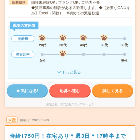
職種未経験OK / ブランクOK / 英語力不要
応募資格
◆貿易事務の経験がある方歓迎します。◆【必要なOAスキ
ル】Excel（関数） #初めての派遣歓迎
職場の雰囲気
年齢層
20代
30代
40代
50代
60代
男女比率
女性
男性
もっと見る
気になる!
応募へ進む
詳しく見る
派遣会社
株式会社スタッフサービス
未読
掲載日
2026/08/09
時給1750円！在宅あり＊週3日＊17時半まで