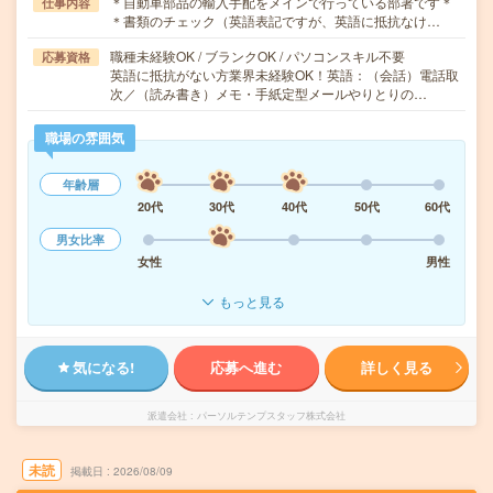
＊自動車部品の輸入手配をメインで行っている部署です＊
仕事内容
＊書類のチェック（英語表記ですが、英語に抵抗なけ…
職種未経験OK / ブランクOK / パソコンスキル不要
応募資格
英語に抵抗がない方業界未経験OK！英語：（会話）電話取
次／（読み書き）メモ・手紙定型メールやりとりの…
職場の雰囲気
年齢層
20代
30代
40代
50代
60代
男女比率
女性
男性
もっと見る
気になる!
応募へ進む
詳しく見る
派遣会社
パーソルテンプスタッフ株式会社
未読
掲載日
2026/08/09