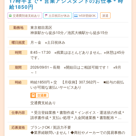
17時半まで＊営業アシスタントのお仕事＊時
給1850円
交通費別途支給あり
土日祝日が休み
WEB登録OK
派遣
東京都目黒区
勤務地
神泉駅から徒歩10分／池尻大橋駅から徒歩15分
月～金 ※土日祝休み
曜日頻度
8:45～17:30 ※残業はほとんどありません。※休憩は45分
時間
です。
2026/09/01～長期 ※開始日はご相談可能です！ ※9月
期間
～！
時給1850円＋交 【月収例】307,562円～ ■給与の前払
時給
いが可能な速払いサービスあり
交通費
交通費支給あり
＊受注登録業務＊書類作成＊インボイス・運送状の作成＊
仕事内容
請求書作成＊支払い処理＊入金関連業務＊書類配布＊…
ブランクOK / 英語力不要
応募資格
◆業界経験問いません！◆商社やメーカーでの貿易事務の