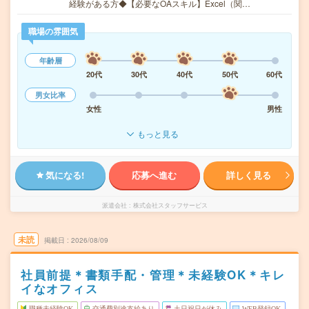
経験がある方◆【必要なOAスキル】Excel（関…
職場の雰囲気
年齢層
20代
30代
40代
50代
60代
男女比率
女性
男性
もっと見る
気になる!
応募へ進む
詳しく見る
派遣会社
株式会社スタッフサービス
未読
掲載日
2026/08/09
社員前提＊書類手配・管理＊未経験OK＊キレ
イなオフィス
職種未経験OK
交通費別途支給あり
土日祝日が休み
WEB登録OK