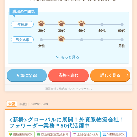
職場の雰囲気
年齢層
20代
30代
40代
50代
60代
男女比率
女性
男性
もっと見る
気になる!
応募へ進む
詳しく見る
派遣会社
株式会社スタッフサービス
未読
掲載日
2026/08/09
<新橋>グローバルに展開！外資系物流会社！
フォワーダー業務＊50代活躍中
職種未経験OK
交通費別途支給あり
土日祝日が休み
WEB登録OK