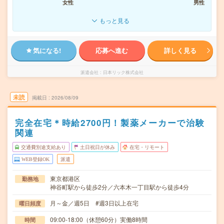
女性
男性
もっと見る
気になる!
応募へ進む
詳しく見る
派遣会社
日本リック株式会社
未読
掲載日
2026/08/09
完全在宅＊時給2700円！製薬メーカーで治験
関連
交通費別途支給あり
土日祝日が休み
在宅・リモート
WEB登録OK
派遣
東京都港区
勤務地
神谷町駅から徒歩2分／六本木一丁目駅から徒歩4分
月～金／週5日 #週3日以上在宅
曜日頻度
09:00-18:00（休憩60分）実働8時間
時間