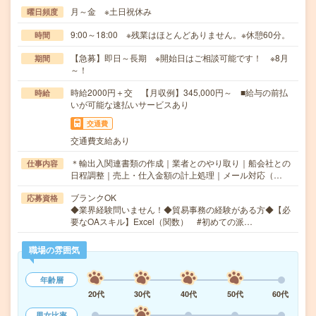
月～金 ※土日祝休み
曜日頻度
9:00～18:00 ※残業はほとんどありません。※休憩60分。
時間
【急募】即日～長期 ※開始日はご相談可能です！ ※8月
期間
～！
時給2000円＋交 【月収例】345,000円～ ■給与の前払
時給
いが可能な速払いサービスあり
交通費
交通費支給あり
＊輸出入関連書類の作成｜業者とのやり取り｜船会社との
仕事内容
日程調整｜売上・仕入金額の計上処理｜メール対応（…
ブランクOK
応募資格
◆業界経験問いません！◆貿易事務の経験がある方◆【必
要なOAスキル】Excel（関数） #初めての派…
職場の雰囲気
年齢層
20代
30代
40代
50代
60代
男女比率