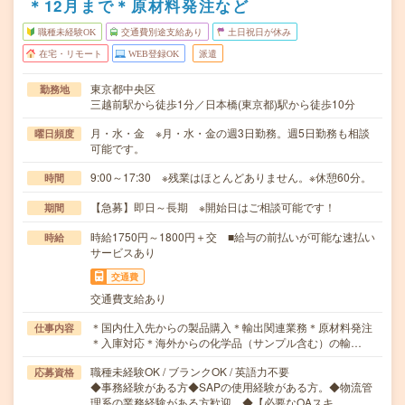
＊12月まで＊原材料発注など
職種未経験OK
交通費別途支給あり
土日祝日が休み
在宅・リモート
WEB登録OK
派遣
東京都中央区
勤務地
三越前駅から徒歩1分／日本橋(東京都)駅から徒歩10分
月・水・金 ※月・水・金の週3日勤務。週5日勤務も相談
曜日頻度
可能です。
9:00～17:30 ※残業はほとんどありません。※休憩60分。
時間
【急募】即日～長期 ※開始日はご相談可能です！
期間
時給1750円～1800円＋交 ■給与の前払いが可能な速払い
時給
サービスあり
交通費
交通費支給あり
＊国内仕入先からの製品購入＊輸出関連業務＊原材料発注
仕事内容
＊入庫対応＊海外からの化学品（サンプル含む）の輸…
職種未経験OK / ブランクOK / 英語力不要
応募資格
◆事務経験がある方◆SAPの使用経験がある方。◆物流管
理系の業務経験がある方歓迎。◆【必要なOAスキ…