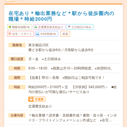
在宅あり＊輸出業務など＊駅から徒歩圏内の
職場＊時給2000円
職種未経験OK
交通費別途支給あり
土日祝日が休み
在宅・リモート
WEB登録OK
派遣
東京都品川区
勤務地
勝どき駅から徒歩6分／月島駅から徒歩9分
月～金 ※土日祝休み
曜日頻度
9:00～18:00 ※残業は月10～20時間程度。※休憩60分。
時間
【急募】即日～長期 ※開始日はご相談可能です！
期間
時給2000円～2100円＋交 【月収例】345,000円～ ■給
時給
与の前払いが可能な速払いサービスあり
交通費
交通費支給あり
＊輸出業務＊請求書・見積書作成＊書類・送り状・インボ
仕事内容
イス・フライトインフォメーション作成など ※在宅…