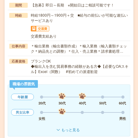
【急募】即日～長期 ※開始日はご相談可能です！
期間
時給1800円～1900円＋交 ■給与の前払いが可能な速払い
時給
サービスあり
交通費
交通費支給あり
＊輸出業務（輸出書類作成）＊輸入業務（輸入書類チェッ
仕事内容
ク＊納品先との調整）＊仕入・売上業務＊請求書処理…
ブランクOK
応募資格
◆輸出入を含む貿易事務の経験がある方◆【必要なOAスキ
ル】Excel（関数） #初めての派遣歓迎
職場の雰囲気
年齢層
20代
30代
40代
50代
60代
男女比率
女性
男性
もっと見る