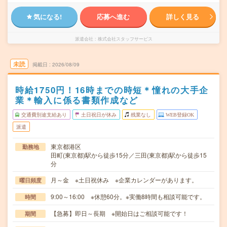
気になる!
応募へ進む
詳しく見る
派遣会社
株式会社スタッフサービス
未読
掲載日
2026/08/09
時給1750円！16時までの時短＊憧れの大手企
業＊輸入に係る書類作成など
交通費別途支給あり
土日祝日が休み
残業なし
WEB登録OK
派遣
東京都港区
勤務地
田町(東京都)駅から徒歩15分／三田(東京都)駅から徒歩15
分
月～金 ※土日祝休み ※企業カレンダーがあります。
曜日頻度
9:00～16:00 ※休憩60分。※実働8時間も相談可能です。
時間
【急募】即日～長期 ※開始日はご相談可能です！
期間