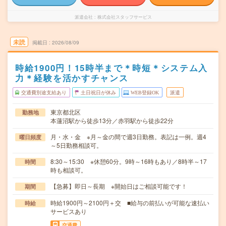
派遣会社
株式会社スタッフサービス
未読
掲載日
2026/08/09
時給1900円！15時半まで＊時短＊システム入
力＊経験を活かすチャンス
交通費別途支給あり
土日祝日が休み
WEB登録OK
派遣
東京都北区
勤務地
本蓮沼駅から徒歩13分／赤羽駅から徒歩22分
月・水・金 ※月～金の間で週3日勤務。表記は一例。週4
曜日頻度
～5日勤務相談可。
8:30～15:30 ※休憩60分。9時～16時もあり／8時半～17
時間
時も相談可。
【急募】即日～長期 ※開始日はご相談可能です！
期間
時給1900円～2100円＋交 ■給与の前払いが可能な速払い
時給
サービスあり
交通費