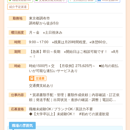
紹介予定派遣
東京都調布市
勤務地
調布駅から徒歩5分
月～金 ※土日祝休み
曜日頻度
9:00～17:00 ※残業は月20時間程度。※休憩60分。
時間
【急募】即日～長期 ※開始日はご相談可能です！ ※8月
期間
～！
時給1500円＋交 【月収例】275,625円～ ■給与の前払
時給
いが可能な速払いサービスあり
交通費
交通費支給あり
＊貿易書類手配・管理｜書類作成依頼｜内容確認・訂正依
仕事内容
頼｜発送手配｜出荷状況・進捗の確認・調整｜電話応…
職種未経験OK / ブランクOK / 英語力不要
応募資格
◆【大学卒以上】未経験OK！ #初めての派遣歓迎
職場の雰囲気