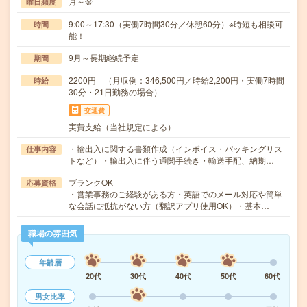
月～金
曜日頻度
9:00～17:30（実働7時間30分／休憩60分）※時短も相談可
時間
能！
9月～長期継続予定
期間
2200円 （月収例：346,500円／時給2,200円・実働7時間
時給
30分・21日勤務の場合）
交通費
実費支給（当社規定による）
・輸出入に関する書類作成（インボイス・パッキングリス
仕事内容
トなど）・輸出入に伴う通関手続き・輸送手配、納期…
ブランクOK
応募資格
・営業事務のご経験がある方・英語でのメール対応や簡単
な会話に抵抗がない方（翻訳アプリ使用OK）・基本…
職場の雰囲気
年齢層
20代
30代
40代
50代
60代
男女比率