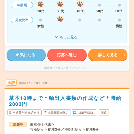
年齢層
20代
30代
40代
50代
60代
男女比率
女性
男性
もっと見る
気になる!
応募へ進む
詳しく見る
派遣会社
株式会社ビッグアビリティ
未読
掲載日
2026/08/09
基本18時まで＊輸出入書類の作成など＊時給
2000円
交通費別途支給あり
土日祝日が休み
WEB登録OK
派遣
東京都千代田区
勤務地
竹橋駅から徒歩3分／神保町駅から徒歩6分