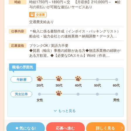
時給1750円～1890円＋交 【月収例】210,000円～ ■給
時給
与の前払いが可能な速払いサービスあり
交通費
交通費支給あり
＊輸入に係る書類作成（インボイス・パッキングリスト）
仕事内容
船会社・協力会社との連絡業務＊納期調整＊データ入…
ブランクOK / 英語力不要
応募資格
◆貿易（輸出）事務の経験がある方◆物流系業務の経験が
ある方歓迎。◆【必要なOAスキル】Word（作表…
職場の雰囲気
年齢層
20代
30代
40代
50代
60代
男女比率
女性
男性
もっと見る
気になる!
応募へ進む
詳しく見る