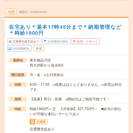
未読
掲載日
2026/08/09
在宅あり＊基本17時45分まで＊納期管理など
＊時給1900円
交通費別途支給あり
土日祝日が休み
在宅・リモート
WEB登録OK
派遣
東京都品川区
勤務地
西大井駅から徒歩8分
月～金 ※土日祝休み
曜日頻度
9:00～17:45 ※残業はほとんどありません。※休憩は45分
時間
です。
【急募】即日～長期 ※開始日はご相談可能です！
期間
時給1900円＋交 【月収例】327,750円～ ■給与の前払
時給
いが可能な速払いサービスあり
交通費
交通費支給あり