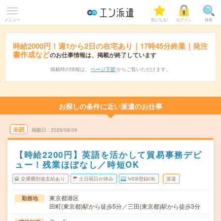
メニュー
気になる!
ログイン
検索
時給2000円！週1から2日の在宅あり｜17時45分終業｜発注
書作成など
のお仕事情報は、掲載が終了しています
掲載時の情報は、
ページ下部
からご覧いただけます。
お探しの条件に近い派遣のお仕事
未読
掲載日
2026/08/09
【時給2200円】英語を活かして貿易事務デビ
ュー！残業ほぼなし／時短OK
交通費別途支給あり
土日祝日が休み
WEB登録OK
派遣
東京都港区
勤務地
田町(東京都)駅から徒歩5分／三田(東京都)駅から徒歩3分