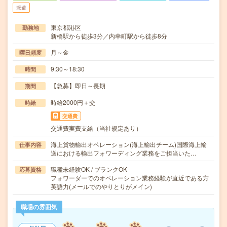
派遣
東京都港区
勤務地
新橋駅から徒歩3分／内幸町駅から徒歩8分
月～金
曜日頻度
9:30～18:30
時間
【急募】即日～長期
期間
時給2000円＋交
時給
交通費
交通費実費支給（当社規定あり）
海上貨物輸出オペレーション(海上輸出チーム)国際海上輸
仕事内容
送における輸出フォワーディング業務をご担当いた…
職種未経験OK / ブランクOK
応募資格
フォワーダーでのオペレーション業務経験が直近である方
英語力(メールでのやりとりがメイン)
職場の雰囲気