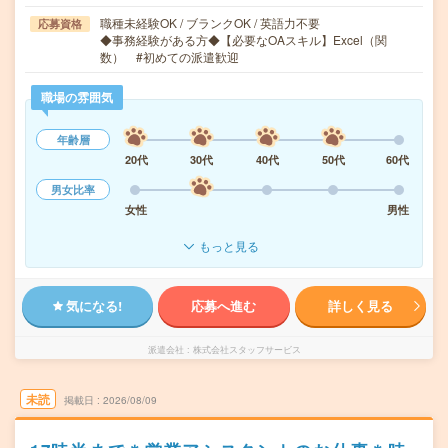
職種未経験OK / ブランクOK / 英語力不要
応募資格
◆事務経験がある方◆【必要なOAスキル】Excel（関
数） #初めての派遣歓迎
職場の雰囲気
年齢層
20代
30代
40代
50代
60代
男女比率
女性
男性
もっと見る
気になる!
応募へ進む
詳しく見る
派遣会社
株式会社スタッフサービス
未読
掲載日
2026/08/09