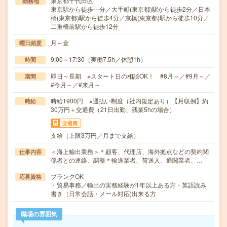
東京都千代田区
勤務地
東京駅から徒歩---分／大手町(東京都)駅から徒歩2分／日本
橋(東京都)駅から徒歩4分／京橋(東京都)駅から徒歩10分／
二重橋前駅から徒歩12分
月～金
曜日頻度
9:00～17:30（実働7.5h／休憩1h）
時間
即日～長期 ※スタート日の相談OK！ #8月～／#9月～／
期間
#今月～／#来月～
時給1900円 ※週払い制度（社内規定あり）【月収例】約
時給
30万円＋交通費（21日出勤、残業5hの場合）
交通費
支給（上限3万円／月まで支給）
＜海上輸出業務＞＊顧客、代理店、海外拠点などの契約関
仕事内容
係者との連絡、調整＊輸送業者、荷送人、通関業者、…
ブランクOK
応募資格
・貿易事務／輸出の実務経験が1年以上ある方・英語読み
書き（日常会話・メール対応)出来る方
職場の雰囲気