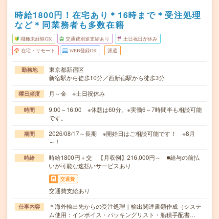
時給1800円！在宅あり＊16時まで＊受注処理
など＊同業務者も多数在籍
職種未経験OK
交通費別途支給あり
土日祝日が休み
在宅・リモート
WEB登録OK
派遣
東京都新宿区
勤務地
新宿駅から徒歩10分／西新宿駅から徒歩3分
月～金 ※土日祝休み
曜日頻度
9:00～16:00 ※休憩は60分。※実働6～7時間半も相談可能
時間
です。
2026/08/17～長期 ※開始日はご相談可能です！ ※8月
期間
～！
時給1800円＋交 【月収例】216,000円～ ■給与の前払
時給
いが可能な速払いサービスあり
交通費
交通費支給あり
＊海外輸出先からの受注処理｜輸出関連書類作成（システ
仕事内容
ム使用：インボイス・パッキングリスト・船積手配書…