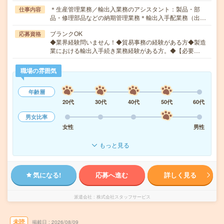
＊生産管理業務／輸出入業務のアシスタント：製品・部
仕事内容
品・修理部品などの納期管理業務＊輸出入手配業務（出…
ブランクOK
応募資格
◆業界経験問いません！◆貿易事務の経験がある方◆製造
業における輸出入手続き業務経験がある方。◆【必要…
職場の雰囲気
年齢層
20代
30代
40代
50代
60代
男女比率
女性
男性
もっと見る
気になる!
応募へ進む
詳しく見る
派遣会社
株式会社スタッフサービス
未読
掲載日
2026/08/09