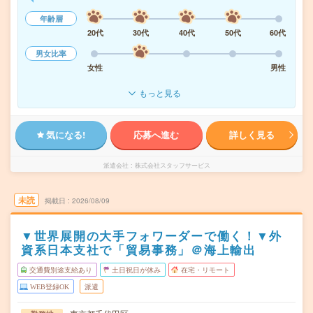
年齢層
20代
30代
40代
50代
60代
男女比率
女性
男性
もっと見る
気になる!
応募へ進む
詳しく見る
派遣会社
株式会社スタッフサービス
未読
掲載日
2026/08/09
▼世界展開の大手フォワーダーで働く！▼外
資系日本支社で「貿易事務」＠海上輸出
交通費別途支給あり
土日祝日が休み
在宅・リモート
WEB登録OK
派遣