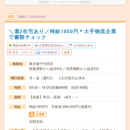
派遣会社
パーソルテンプスタッフ株式会社
未読
掲載日
2026/08/09
＼週2在宅あり／時給1850円＊大手物流企業
で書類チェック
職種未経験OK
交通費別途支給あり
土日祝日が休み
在宅・リモート
WEB登録OK
派遣
東京都千代田区
勤務地
秋葉原駅から徒歩6分／浅草橋駅から徒歩5分
月～金（週5日） ※土日祝日お休み
曜日頻度
09:00～18:00(実働8時間 休憩1時間)
時間
【急募】即日～長期 ※8月～！
期間
時給1850円 月収例 296,000円+残業代
時給
交通費
全額支給