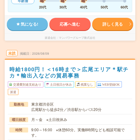
年齢層
20代
30代
40代
50代
60代
気になる!
応募へ進む
詳しく見る
派遣会社
マンパワーグループ株式会社
未読
掲載日
2026/08/09
時給1800円！＜16時まで＞広尾エリア＊駅チ
カ＊輸出入などの貿易事務
交通費別途支給あり
土日祝日が休み
残業なし
WEB登録OK
派遣
東京都渋谷区
勤務地
広尾駅から徒歩2分／渋谷駅からバス20分
月～金 ※土日祝休み
曜日頻度
9:00～16:00 ※休憩60分。実働8時間なども相談可能で
時間
す。