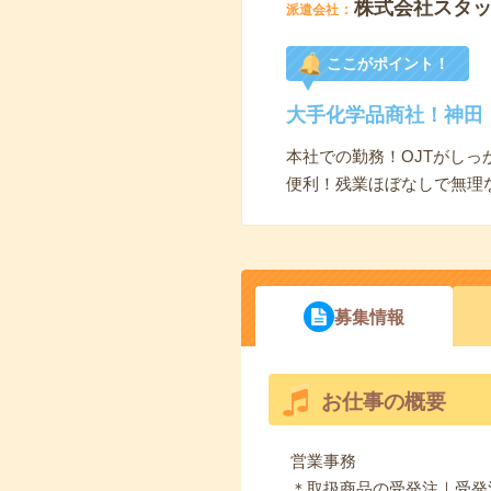
株式会社スタ
派遣会社
ここがポイント！
大手化学品商社！神田
本社での勤務！OJTがし
便利！残業ほぼなしで無理
募集情報
お仕事の概要
営業事務
＊取扱商品の受発注｜受発