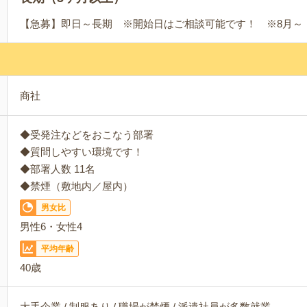
【急募】即日～長期 ※開始日はご相談可能です！ ※8月～
商社
◆受発注などをおこなう部署
◆質問しやすい環境です！
◆部署人数 11名
◆禁煙（敷地内／屋内）
男女比
男性6・女性4
平均年齢
40歳
大手企業 / 制服あり / 職場が禁煙 / 派遣社員が多数就業