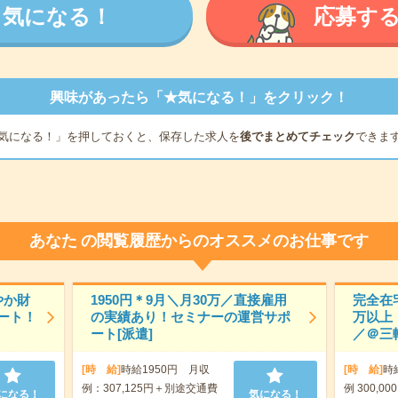
気になる！
応募す
興味があったら「★気になる！」をクリック！
気になる！」を押しておくと、保存した求人を
後でまとめてチェック
できま
あなた
の閲覧履歴からのオススメのお仕事です
やか財
1950円＊9月＼月30万／直接雇用
完全在宅
ート！
の実績あり！セミナーの運営サポ
万以上
ート[派遣]
／＠三
[時 給]
時給1950円 月収
[時 給]
時
例：307,125円＋別途交通費
例 300,00
になる！
気になる！