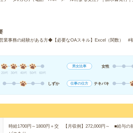
ど
要
業事務の経験がある方◆【必要なOAスキル】Excel（関数） #
女性
男女比率
20代
30代
40代
50代
60代
しずか
テキパキ
仕事の仕方
時給1700円～1800円＋交 【月収例】272,000円～ ■給