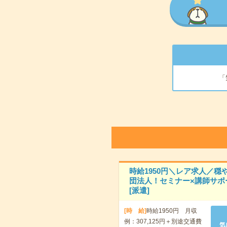
「
時給1950円＼レア求人／穏
団法人！セミナー×講師サポ
[派遣]
[時 給]
時給1950円 月収
例：307,125円＋別途交通費
気