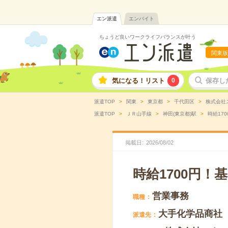
エン派遣
エンバイト
ちょうど良いワークライフバランスが叶う
関東版
気になる！リスト
0
保存し
派遣TOP
関東
東京都
千代田区
株式会社
派遣TOP
ＪＲ山手線
神田(東京都)駅
時給17
掲載日
2026
/
08
/
02
時給1700円
営業事務
職種
大手化学品商社
派遣先