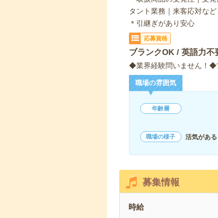
タント業務｜来客応対な
＊引継ぎがあり安心
応募資格
ブランクOK / 英語力不
◆業界経験問いません！◆営
職場の雰囲気
年齢層
活気がある
職場の様子
募集情報
時給