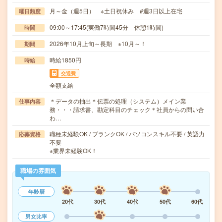
月～金（週5日） ※土日祝休み #週3日以上在宅
曜日頻度
09:00～17:45(実働7時間45分 休憩1時間)
時間
2026年10月上旬～長期 ※10月～！
期間
時給1850円
時給
交通費
全額支給
＊データの抽出＊伝票の処理（システム）メイン業
仕事内容
務・・・請求書、勘定科目のチェック＊社員からの問い合
わ…
職種未経験OK / ブランクOK / パソコンスキル不要 / 英語力
応募資格
不要
※業界未経験OK！
職場の雰囲気
年齢層
20代
30代
40代
50代
60代
男女比率