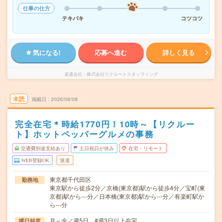
仕事の仕方
テキパキ
コツコツ
気になる!
応募へ進む
詳しく見る
派遣会社
株式会社リクルートスタッフィング
未読
掲載日
2026/08/08
完全在宅＊時給1770円！10時～【リクルー
ト】ホットペッパーグルメの事務
交通費別途支給あり
土日祝日が休み
在宅・リモート
WEB登録OK
派遣
東京都千代田区
勤務地
東京駅から徒歩2分／京橋(東京都)駅から徒歩4分／宝町(東
京都)駅から---分／日本橋(東京都)駅から---分／有楽町駅か
ら---分
月～金／週5日 #週3日以上在宅
曜日頻度