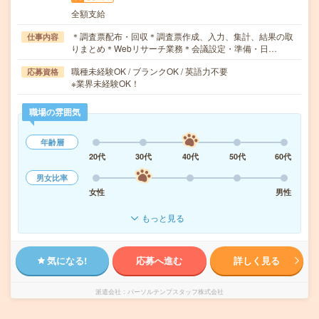
全額支給
＊調査票配布・回収＊調査票作成、入力、集計、結果の取
仕事内容
りまとめ＊Webリサーチ業務＊会議設定・準備・日…
職種未経験OK / ブランクOK / 英語力不要
応募資格
※業界未経験OK！
職場の雰囲気
年齢層
20代
30代
40代
50代
60代
男女比率
女性
男性
もっと見る
気になる!
応募へ進む
詳しく見る
派遣会社
パーソルテンプスタッフ株式会社