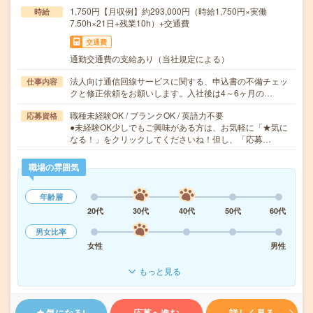
1,750円【月収例】約293,000円（時給1,750円×実働
時給
7.50h×21日+残業10h）+交通費
交通費
通勤交通費の支給あり（当社規定による）
法人向け通信回線サービスに関する、申込書の不備チェッ
仕事内容
クと修正依頼をお願いします。入社後は4～6ヶ月の…
職種未経験OK / ブランクOK / 英語力不要
応募資格
●未経験OK少しでもご興味がある方は、お気軽に「★気に
なる！」をクリックしてくださいね！但し、「応募…
職場の雰囲気
年齢層
20代
30代
40代
50代
60代
男女比率
女性
男性
もっと見る
気になる!
応募へ進む
詳しく見る