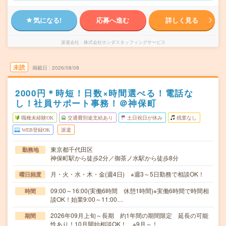
気になる!
応募へ進む
詳しく見る
派遣会社
株式会社ホンダスタッフィングサービス
未読
掲載日
2026/08/08
2000円＊時短！日数×時間選べる！電話な
し！社員サポート事務！＠神保町
職種未経験OK
交通費別途支給あり
土日祝日が休み
残業なし
WEB登録OK
派遣
東京都千代田区
勤務地
神保町駅から徒歩2分／御茶ノ水駅から徒歩8分
月・火・水・木・金(週4日) ※週3～5日勤務で相談OK！
曜日頻度
09:00～16:00(実働6時間 休憩1時間)※実働6時間で時間相
時間
談OK！始業9:00～11:00…
2026年09月上旬～長期 約1年間の期間限定 延長の可能
期間
性あり！10月開始相談OK！ ※9月～！