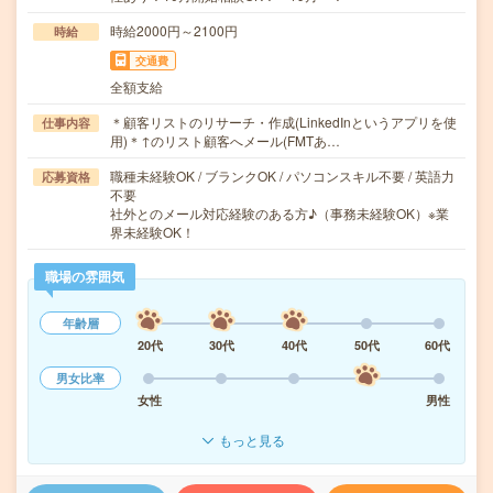
時給2000円～2100円
時給
交通費
全額支給
＊顧客リストのリサーチ・作成(LinkedInというアプリを使
仕事内容
用)＊↑のリスト顧客へメール(FMTあ…
職種未経験OK / ブランクOK / パソコンスキル不要 / 英語力
応募資格
不要
社外とのメール対応経験のある方♪（事務未経験OK）※業
界未経験OK！
職場の雰囲気
年齢層
20代
30代
40代
50代
60代
男女比率
女性
男性
もっと見る