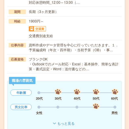
対応休憩時間_12:00～13:00（…
長期（3ヶ月更新）
期間
1900円～
時給
交通費
交通費別途支給
資料作成やデータ管理を中心に行っていただきます。１．
仕事内容
予算編成時（年次・四半期）・当初予算（OB）・事…
ブランクOK
応募資格
・Outlookでのメール対応・Excel：基本操作、簡単な表計
算・書式設定・Word：送付書などの…
職場の雰囲気
年齢層
20代
30代
40代
50代
60代
男女比率
女性
男性
もっと見る