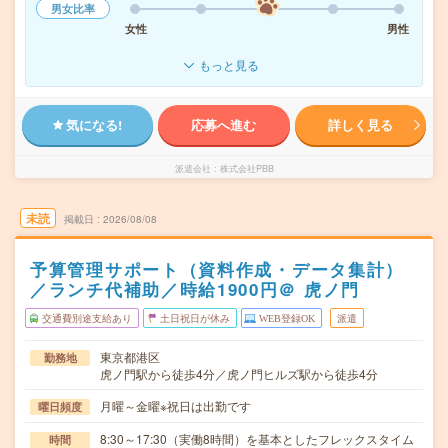
男女比率
女性
男性
もっと見る
気になる!
応募へ進む
詳しく見る
派遣会社
株式会社PBB
未読
掲載日
2026/08/08
予算管理サポート（資料作成・データ集計）
／ランチ代補助／時給1900円＠ 虎ノ門
交通費別途支給あり
土日祝日が休み
WEB登録OK
派遣
東京都港区
勤務地
虎ノ門駅から徒歩4分／虎ノ門ヒルズ駅から徒歩4分
月曜～金曜※祝日は出勤です
曜日頻度
8:30～17:30（実働8時間）を基本としたフレックスタイム
時間