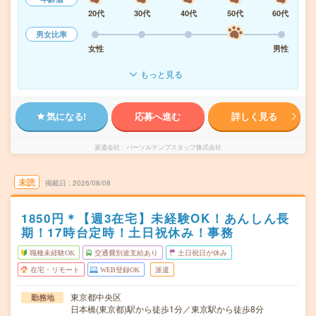
20代
30代
40代
50代
60代
男女比率
女性
男性
もっと見る
気になる!
応募へ進む
詳しく見る
派遣会社
パーソルテンプスタッフ株式会社
未読
掲載日
2026/08/08
1850円＊【週3在宅】未経験OK！あんしん長
期！17時台定時！土日祝休み！事務
職種未経験OK
交通費別途支給あり
土日祝日が休み
在宅・リモート
WEB登録OK
派遣
東京都中央区
勤務地
日本橋(東京都)駅から徒歩1分／東京駅から徒歩8分