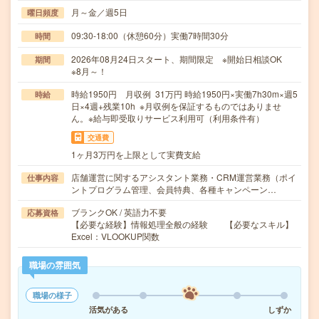
月～金／週5日
曜日頻度
09:30-18:00（休憩60分）実働7時間30分
時間
2026年08月24日スタート、期間限定 ※開始日相談OK
期間
※8月～！
時給1950円 月収例 31万円 時給1950円×実働7h30m×週5
時給
日×4週+残業10h ※月収例を保証するものではありませ
ん。※給与即受取りサービス利用可（利用条件有）
交通費
1ヶ月3万円を上限として実費支給
店舗運営に関するアシスタント業務・CRM運営業務（ポイ
仕事内容
ントプログラム管理、会員特典、各種キャンペーン…
ブランクOK / 英語力不要
応募資格
【必要な経験】情報処理全般の経験 【必要なスキル】
Excel：VLOOKUP関数
職場の雰囲気
職場の様子
活気がある
しずか