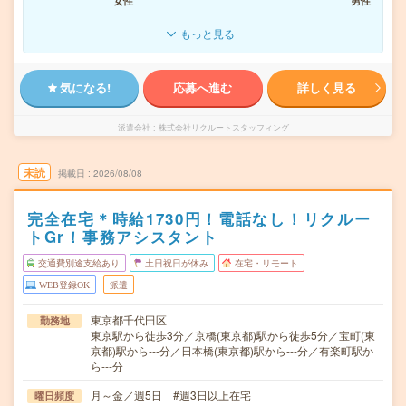
女性
男性
もっと見る
気になる!
応募へ進む
詳しく見る
派遣会社
株式会社リクルートスタッフィング
未読
掲載日
2026/08/08
完全在宅＊時給1730円！電話なし！リクルー
トGr！事務アシスタント
交通費別途支給あり
土日祝日が休み
在宅・リモート
WEB登録OK
派遣
東京都千代田区
勤務地
東京駅から徒歩3分／京橋(東京都)駅から徒歩5分／宝町(東
京都)駅から---分／日本橋(東京都)駅から---分／有楽町駅か
ら---分
月～金／週5日 #週3日以上在宅
曜日頻度