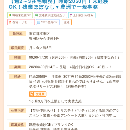
【週2～3在宅勤務】時給2050円！未経験
OK！残業ほぼなし▼豊洲で一般事務
職種未経験OK
交通費別途支給あり
土日祝日が休み
在宅・リモート
WEB登録OK
派遣
東京都江東区
勤務地
豊洲駅から徒歩1分
月～金／週5日
曜日頻度
09:00-17:30（休憩60分）実働7時間30分（残業少なめ！）
時間
2026年09月14日～長期 ※開始日相談OK ※9月～！
期間
時給2050円 月収例 30万円 時給2050円×実働7h30m×週5
時給
日×4週 ※月収例を保証するものではありません。※給与即
受取りサービス利用可（利用条件有）
交通費
1ヶ月3万円を上限として実費支給
【英語使用あり】！サステナビリティに関する部内のアシ
仕事内容
スタント業務・外部アンケートの取りまとめ・社内申…
職種未経験OK / ブランクOK
応募資格
語学使用言語、語学系資格全般