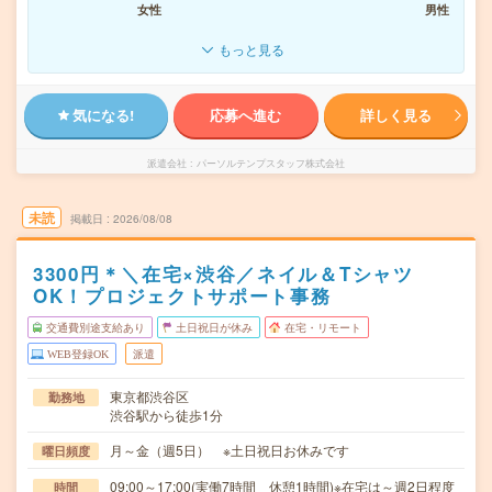
女性
男性
もっと見る
気になる!
応募へ進む
詳しく見る
派遣会社
パーソルテンプスタッフ株式会社
未読
掲載日
2026/08/08
3300円＊＼在宅×渋谷／ネイル＆Tシャツ
OK！プロジェクトサポート事務
交通費別途支給あり
土日祝日が休み
在宅・リモート
WEB登録OK
派遣
東京都渋谷区
勤務地
渋谷駅から徒歩1分
月～金（週5日） ※土日祝日お休みです
曜日頻度
09:00～17:00(実働7時間 休憩1時間)※在宅は～週2日程度
時間