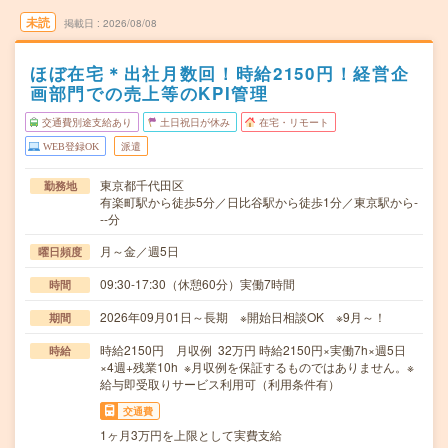
未読
掲載日
2026/08/08
ほぼ在宅＊出社月数回！時給2150円！経営企
画部門での売上等のKPI管理
交通費別途支給あり
土日祝日が休み
在宅・リモート
WEB登録OK
派遣
東京都千代田区
勤務地
有楽町駅から徒歩5分／日比谷駅から徒歩1分／東京駅から-
--分
月～金／週5日
曜日頻度
09:30-17:30（休憩60分）実働7時間
時間
2026年09月01日～長期 ※開始日相談OK ※9月～！
期間
時給2150円 月収例 32万円 時給2150円×実働7h×週5日
時給
×4週+残業10h ※月収例を保証するものではありません。※
給与即受取りサービス利用可（利用条件有）
交通費
1ヶ月3万円を上限として実費支給