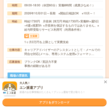
09:00-18:00（休憩60分）実働8時間（残業少なめ！）
時間
2026年10月01日～長期 ※開始日相談OK ※10月～！
期間
時給1730円 月収例 28万円 時給1730円×実働8h×週5日
時給
×4週+残業5h ※月収例を保証するものではありません。※
給与即受取りサービス利用可（利用条件有）
交通費
1ヶ月3万円を上限として実費支給
キャリアアドバイザーのアシスタントとして・メールでの
仕事内容
問合せ対応(メール、専用システム使用※フォーマッ…
ブランクOK / 英語力不要
応募資格
事務の経験がある方
職場の雰囲気
大人気！
職場の様子
エン派遣アプリ
活気がある
しずか
派遣のお仕事情報がたくさん！プッシュ通知で受け取ろう！
仕事の仕方
アプリをダウンロード
テキパキ
コツコツ