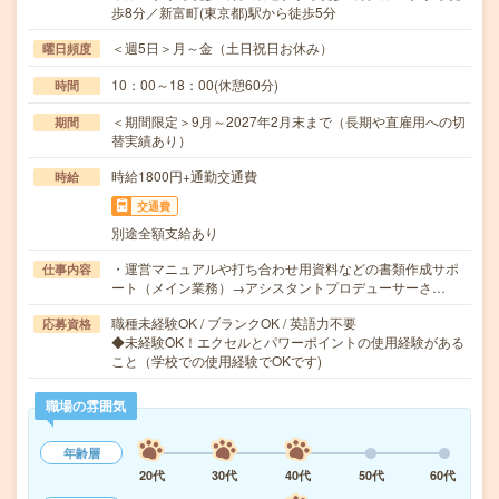
歩8分／新富町(東京都)駅から徒歩5分
＜週5日＞月～金（土日祝日お休み）
曜日頻度
10：00～18：00(休憩60分)
時間
＜期間限定＞9月～2027年2月末まで（長期や直雇用への切
期間
替実績あり）
時給1800円+通勤交通費
時給
交通費
別途全額支給あり
・運営マニュアルや打ち合わせ用資料などの書類作成サポ
仕事内容
ート（メイン業務）→アシスタントプロデューサーさ…
職種未経験OK / ブランクOK / 英語力不要
応募資格
◆未経験OK！エクセルとパワーポイントの使用経験がある
こと（学校での使用経験でOKです)
職場の雰囲気
年齢層
20代
30代
40代
50代
60代