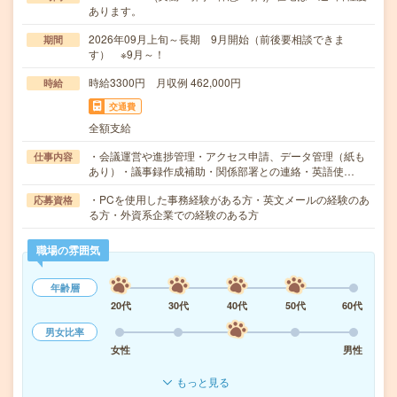
あります。
2026年09月上旬～長期 9月開始（前後要相談できま
期間
す） ※9月～！
時給3300円 月収例 462,000円
時給
交通費
全額支給
・会議運営や進捗管理・アクセス申請、データ管理（紙も
仕事内容
あり）・議事録作成補助・関係部署との連絡・英語使…
・PCを使用した事務経験がある方・英文メールの経験のあ
応募資格
る方・外資系企業での経験のある方
職場の雰囲気
年齢層
20代
30代
40代
50代
60代
男女比率
女性
男性
もっと見る