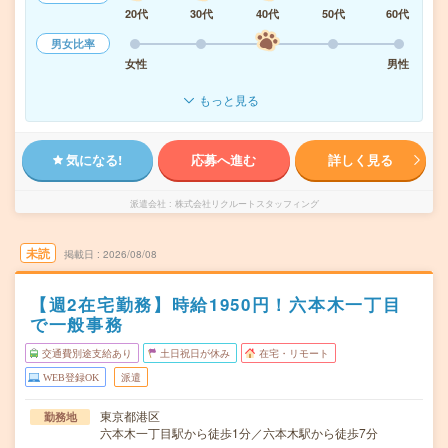
20代
30代
40代
50代
60代
男女比率
女性
男性
もっと見る
気になる!
応募へ進む
詳しく見る
派遣会社
株式会社リクルートスタッフィング
未読
掲載日
2026/08/08
【週2在宅勤務】時給1950円！六本木一丁目
で一般事務
交通費別途支給あり
土日祝日が休み
在宅・リモート
WEB登録OK
派遣
東京都港区
勤務地
六本木一丁目駅から徒歩1分／六本木駅から徒歩7分