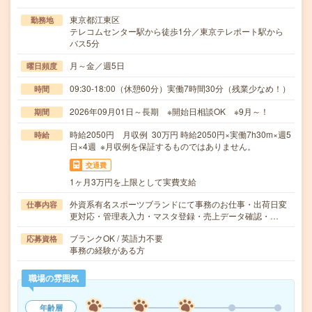
東京都江東区
勤務地
テレコムセンター駅から徒歩1分／東京テレポート駅から
バス5分
月～金／週5日
曜日頻度
09:30-18:00（休憩60分）実働7時間30分（残業少なめ！）
時間
2026年09月01日～長期 ※開始日相談OK ※9月～！
期間
時給2050円 月収例 30万円 時給2050円×実働7h30m×週5
時給
日×4週 ※月収例を保証するものではありません。
交通費
1ヶ月3万円を上限として実費支給
外資系有名スポーツブランドにて事務のお仕事・出荷日変
仕事内容
更対応・管理表入力・マスタ登録・売上データ確認・…
ブランクOK / 英語力不要
応募資格
事務の経験がある方
職場の雰囲気
年齢層