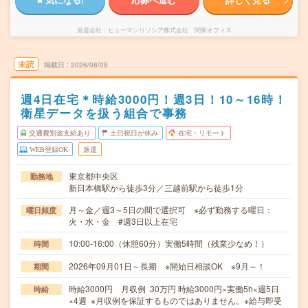
派遣会社
ヒューマンリソシア株式会社 関東オフィス
未読
掲載日
2026/08/08
週4日在宅＊時給3000円！週3日！10～16時！
衛星データを扱う組合で事務
交通費別途支給あり
土日祝日が休み
在宅・リモート
WEB登録OK
派遣
東京都中央区
勤務地
新日本橋駅から徒歩3分／三越前駅から徒歩1分
月～金／週3～5日の間で選択可 ※必ず勤務する曜日：
曜日頻度
火・水・金 #週3日以上在宅
10:00-16:00（休憩60分）実働5時間（残業少なめ！）
時間
2026年09月01日～長期 ※開始日相談OK ※9月～！
期間
時給3000円 月収例 30万円 時給3000円×実働5h×週5日
時給
×4週 ※月収例を保証するものではありません。※給与即受