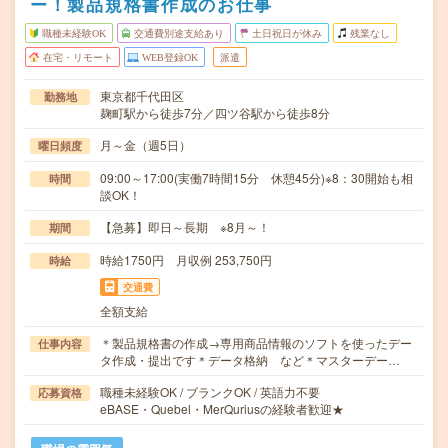
ー！製品規格書作成のお仕事
職種未経験OK
交通費別途支給あり
土日祝日が休み
残業なし
在宅・リモート
WEB登録OK
派遣
東京都千代田区
勤務地
麹町駅から徒歩7分／四ツ谷駅から徒歩8分
月～金（週5日）
曜日頻度
09:00～17:00(実働7時間15分 休憩45分)※8：30開始も相
時間
談OK！
【急募】即日～長期 ※8月～！
期間
時給1750円 月収例 253,750円
時給
交通費
全額支給
＊製品規格書の作成→専用商品情報のソフトを使ったデー
仕事内容
タ作成・提出です＊データ格納 など＊マスターデー…
職種未経験OK / ブランクOK / 英語力不要
応募資格
eBASE・Quebel・MerQuriusの経験者歓迎★