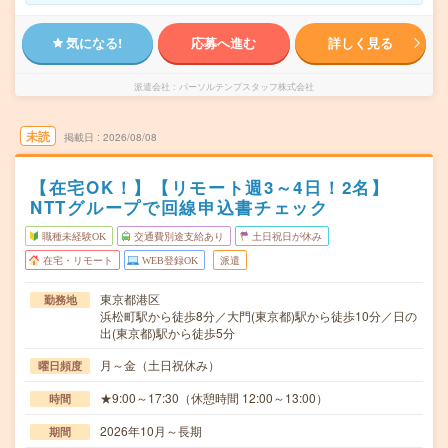
気になる!
応募へ進む
詳しく見る
派遣会社
パーソルテンプスタッフ株式会社
未読
掲載日
2026/08/08
【在宅OK！】【リモート週3～4日！2名】
NTTグループで回線申込書チェック
職種未経験OK
交通費別途支給あり
土日祝日が休み
在宅・リモート
WEB登録OK
派遣
東京都港区
勤務地
浜松町駅から徒歩8分／大門(東京都)駅から徒歩10分／日の
出(東京都)駅から徒歩5分
月～金（土日祝休み）
曜日頻度
★9:00～17:30（休憩時間 12:00～13:00）
時間
2026年10月～長期
期間