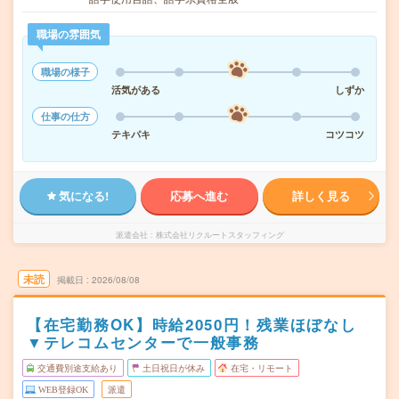
職場の雰囲気
職場の様子
活気がある
しずか
仕事の仕方
テキパキ
コツコツ
気になる!
応募へ進む
詳しく見る
派遣会社
株式会社リクルートスタッフィング
未読
掲載日
2026/08/08
【在宅勤務OK】時給2050円！残業ほぼなし
▼テレコムセンターで一般事務
交通費別途支給あり
土日祝日が休み
在宅・リモート
WEB登録OK
派遣