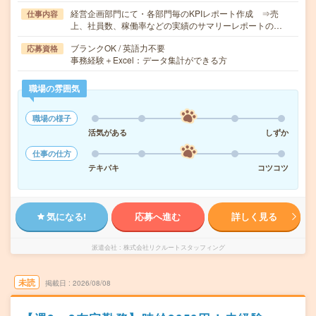
経営企画部門にて・各部門毎のKPIレポート作成 ⇒売
仕事内容
上、社員数、稼働率などの実績のサマリーレポートの…
ブランクOK / 英語力不要
応募資格
事務経験＋Excel：データ集計ができる方
職場の雰囲気
職場の様子
活気がある
しずか
仕事の仕方
テキパキ
コツコツ
気になる!
応募へ進む
詳しく見る
派遣会社
株式会社リクルートスタッフィング
未読
掲載日
2026/08/08