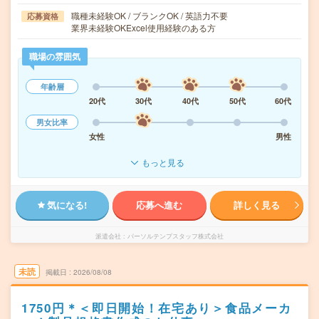
職種未経験OK / ブランクOK / 英語力不要
応募資格
業界未経験OKExcel使用経験のある方
職場の雰囲気
年齢層
20代
30代
40代
50代
60代
男女比率
女性
男性
もっと見る
気になる!
応募へ進む
詳しく見る
派遣会社
パーソルテンプスタッフ株式会社
未読
掲載日
2026/08/08
1750円＊＜即日開始！在宅あり＞食品メーカ