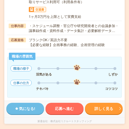
取りサービス利用可（利用条件有）
交通費
1ヶ月3万円を上限として実費支給
・スケジュール調整・官公庁や研究開発者との会議参加・
仕事内容
議事録作成・資料作成・データ集計・必要解析データ…
ブランクOK / 英語力不要
応募資格
【必要な経験】企画事務の経験、企画管理の経験
職場の雰囲気
職場の様子
活気がある
しずか
仕事の仕方
テキパキ
コツコツ
気になる!
応募へ進む
詳しく見る
派遣会社
株式会社リクルートスタッフィング