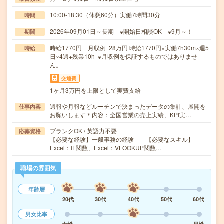
10:00-18:30（休憩60分）実働7時間30分
時間
2026年09月01日～長期 ※開始日相談OK ※9月～！
期間
時給1770円 月収例 28万円 時給1770円×実働7h30m×週5
時給
日×4週+残業10h ※月収例を保証するものではありませ
ん。
交通費
1ヶ月3万円を上限として実費支給
週報や月報などルーチンで決まったデータの集計、展開を
仕事内容
お願いします＊内容：全国営業の売上実績、KPI実…
ブランクOK / 英語力不要
応募資格
【必要な経験】一般事務の経験 【必要なスキル】
Excel：IF関数、Excel：VLOOKUP関数…
職場の雰囲気
年齢層
20代
30代
40代
50代
60代
男女比率