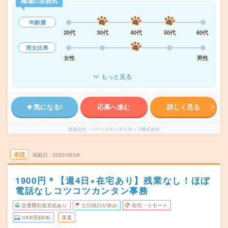
職場の雰囲気
年齢層
20代
30代
40代
50代
60代
男女比率
女性
男性
もっと見る
気になる!
応募へ進む
詳しく見る
派遣会社
パーソルテンプスタッフ株式会社
未読
掲載日
2026/08/08
1900円＊【週4日×在宅あり】残業なし！ほぼ
電話なしコツコツカンタン事務
交通費別途支給あり
土日祝日が休み
在宅・リモート
WEB登録OK
派遣