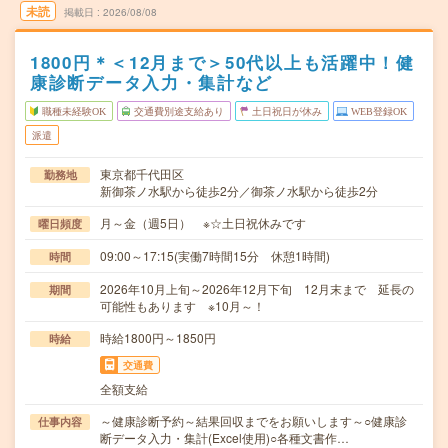
未読
掲載日
2026/08/08
1800円＊＜12月まで＞50代以上も活躍中！健
康診断データ入力・集計など
職種未経験OK
交通費別途支給あり
土日祝日が休み
WEB登録OK
派遣
東京都千代田区
勤務地
新御茶ノ水駅から徒歩2分／御茶ノ水駅から徒歩2分
月～金（週5日） ※☆土日祝休みです
曜日頻度
09:00～17:15(実働7時間15分 休憩1時間)
時間
2026年10月上旬～2026年12月下旬 12月末まで 延長の
期間
可能性もあります ※10月～！
時給1800円～1850円
時給
交通費
全額支給
～健康診断予約～結果回収までをお願いします～○健康診
仕事内容
断データ入力・集計(Excel使用)○各種文書作…