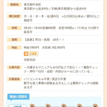
東京都中央区
勤務地
東京駅から徒歩6分／京橋(東京都)駅から徒歩4分
月・火・水・木・金(週4日) ※土日祝日お休み／週5日もご
曜日頻度
相談可
09:00～16:00(実働6時間 休憩1時間)※～17:30までの間で
時間
延長可
【急募】即日～長期 ※8月～！
期間
時給1900円 月収例 182,400円
時給
交通費
全額支給
～引継ぎ＆マニュアル＆OJTありで安心！～＊書類チェッ
仕事内容
ク・押印┗日付・金額・内容がルールに沿っている…
パソコンスキル不要 / 英語力不要
応募資格
数字を扱う事務の経験ある方もしくは書類チェックの経験
ある方
職場の雰囲気
年齢層