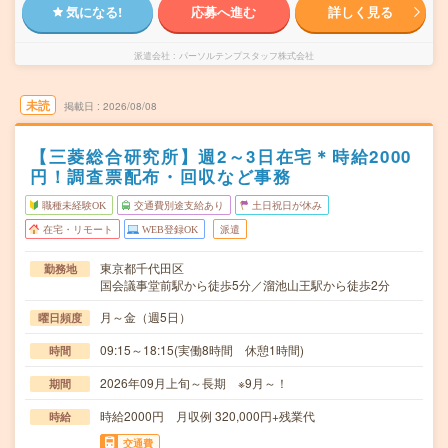
気になる!
応募へ進む
詳しく見る
派遣会社
パーソルテンプスタッフ株式会社
未読
掲載日
2026/08/08
【三菱総合研究所】週2～3日在宅＊時給2000
円！調査票配布・回収など事務
職種未経験OK
交通費別途支給あり
土日祝日が休み
在宅・リモート
WEB登録OK
派遣
東京都千代田区
勤務地
国会議事堂前駅から徒歩5分／溜池山王駅から徒歩2分
月～金（週5日）
曜日頻度
09:15～18:15(実働8時間 休憩1時間)
時間
2026年09月上旬～長期 ※9月～！
期間
時給2000円 月収例 320,000円+残業代
時給
交通費