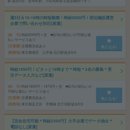
駅 徒歩3分、岩本町駅、小伝馬町駅も徒歩圏内です！
週3日＆10-16時の時短勤務！時給2000円！宿泊施設運営
企業で問い合わせ対応[派遣]
給 与
時給2000円＋交 ■給与の前払いが可能な速
払いサービスあり
交通費
交通費支給あり
気になる!
勤務地
東京都港区 山手線 品川駅徒歩5分
時給1850円！ピタッと16時まで＊時短＊2名の募集＊受
注データ入力など[派遣]
給 与
時給1850円～1970円＋交 ■給与の前払いが
可能な速払いサービスあり
交通費
交通費支給あり
気になる!
勤務地
東京都足立区 常磐線 北千住駅徒歩5分
【完全在宅可能＊時給2350円】大手企業でデータ抽出＊
電話なし[派遣]