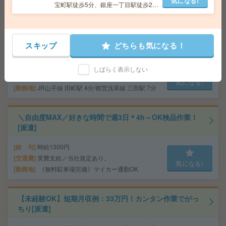
気になる!
気になる!
宝町駅徒歩5分、銀座一丁目駅徒歩2
勤務地
新所沢駅～バス15分 ※送迎有り
分、銀座駅徒歩10分
＼完全在宅／週2日～＊1日4h～！オンライン講座の受
スキップ
どちらも気になる！
付！時給2400円[派遣]
給 与
時給2400円＋交
しばらく表示しない
交通費
交通費実費支給（当社規定あり）
気になる!
勤務地
JR山手線 田町駅 4分/都営浅草線 三田駅 7分
＼自由度MAX／好きな時間で週3日＊4h～OK検品作業！
[派遣]
給 与
時給1300円
交通費
実費支給／当社規定あり。
気になる!
勤務地
《無料駐車場完備》マイカー通勤OK
【未経験OK】短期月収例：33万円！カンタン作業でがっ
ちり[派遣]