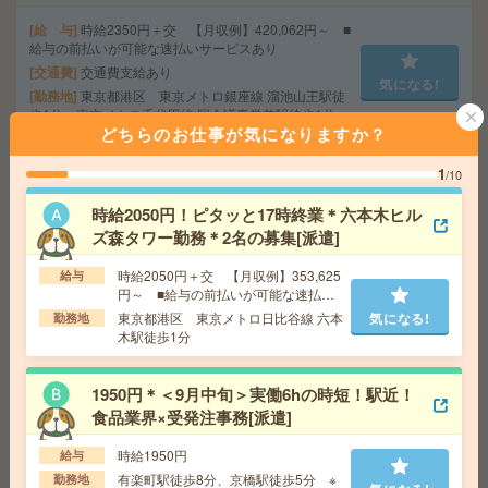
給 与
時給2350円＋交 【月収例】420,062円～ ■
給与の前払いが可能な速払いサービスあり
交通費
交通費支給あり
気になる!
勤務地
東京都港区 東京メトロ銀座線 溜池山王駅徒
歩1分、東京メトロ千代田線 国会議事堂前駅徒歩1分
どちらのお仕事が気になりますか？
1
/10
時給1750円！人気の学校勤務＊基本16時まで＊書類の封
入など学校事務！12月迄[派遣]
時給2050円！ピタッと17時終業＊六本木ヒル
ズ森タワー勤務＊2名の募集[派遣]
給 与
時給1750円＋交 【月収例】301,875円～ ■
給与の前払いが可能な速払いサービスあり
時給2050円＋交 【月収例】353,625
給与
交通費
交通費支給あり
円～ ■給与の前払いが可能な速払い
気になる!
勤務地
東京都千代田区 中央・総武線各停 飯田橋駅
サービスあり
東京都港区 東京メトロ日比谷線 六本
気になる!
勤務地
徒歩7分
木駅徒歩1分
座り仕事！給与即払いOK！高時給！卓球ラケットの製造
1950円＊＜9月中旬＞実働6hの時短！駅近！
[派遣]
食品業界×受発注事務[派遣]
給 与
時給1600円
時給1950円
給与
交通費
交通費支給有り
有楽町駅徒歩8分、京橋駅徒歩5分 ※
勤務地