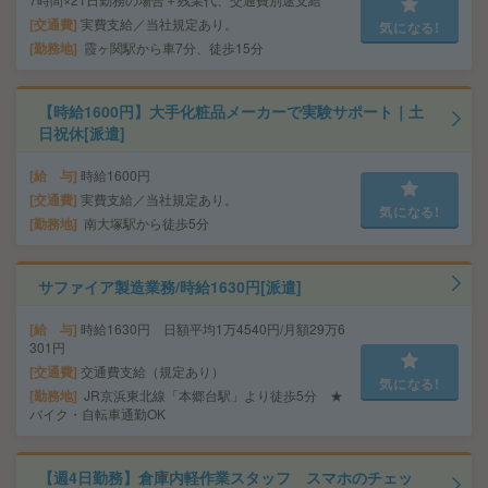
交通費
実費支給／当社規定あり。
気になる!
勤務地
霞ヶ関駅から車7分、徒歩15分
【時給1600円】大手化粧品メーカーで実験サポート｜土
日祝休[派遣]
給 与
時給1600円
交通費
実費支給／当社規定あり。
気になる!
勤務地
南大塚駅から徒歩5分
サファイア製造業務/時給1630円[派遣]
給 与
時給1630円 日額平均1万4540円/月額29万6
301円
交通費
交通費支給（規定あり）
気になる!
勤務地
JR京浜東北線「本郷台駅」より徒歩5分 ★
バイク・自転車通勤OK
【週4日勤務】倉庫内軽作業スタッフ スマホのチェッ