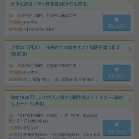
介予定派遣／＠三軒茶屋[紹介予定派遣]
給 与
時給2000円 月収例 300,000円
交通費
全額支給
気になる!
勤務地
三軒茶屋駅徒歩6分
月収32万円以上！法務部での事務サポ！経験不問！駅直
結[派遣]
給 与
時給2000円 月収例 320,000円
交通費
全額支給
気になる!
勤務地
虎ノ門駅徒歩3分、霞ケ関駅徒歩5分駅直結！
時給1950円＼レア求人／穏やか財団法人！セミナー×講師
サポート！[派遣]
給 与
時給1950円 月収例：307,125円＋別途交通
費（月21日就業の場合）
交通費
全額支給
気になる!
勤務地
神田駅徒歩3分、三越前駅徒歩5分 ※新日本橋