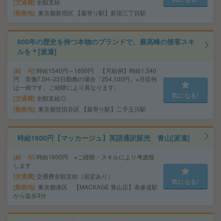
交通費
全額支給
勤務地
東京都新宿区 【最寄り駅】新宿三丁目駅
800年の歴史を持つ本物のブランドで、最高峰の接客スキ
ルを＊[派遣]
給 与
時給1540円～1600円 【月給例】時給1,540
円 実働7.5H×22日勤務の場合「254,100円」※月収例
は一例です。ご経験により異なります。
気になる!
交通費
全額支給◎
勤務地
東京都世田谷区 【最寄り駅】二子玉川駅
時給1600円【マッカージュ】英語通訳販売 青山[派遣]
給 与
時給1600円 ※ご経験・スキルにより考慮致
します
交通費
交通費全額支給（規定あり）
気になる!
勤務地
東京都港区 【MACKAGE 青山店】表参道駅
から徒歩3分