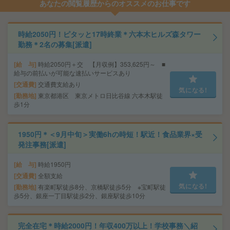
あなたの閲覧履歴からのオススメのお仕事です
時給2050円！ピタッと17時終業＊六本木ヒルズ森タワー
勤務＊2名の募集[派遣]
給 与
時給2050円＋交 【月収例】353,625円～ ■
給与の前払いが可能な速払いサービスあり
交通費
交通費支給あり
気になる!
勤務地
東京都港区 東京メトロ日比谷線 六本木駅徒
歩1分
1950円＊＜9月中旬＞実働6hの時短！駅近！食品業界×受
発注事務[派遣]
給 与
時給1950円
交通費
全額支給
気になる!
勤務地
有楽町駅徒歩8分、京橋駅徒歩5分 ※宝町駅徒
歩5分、銀座一丁目駅徒歩2分、銀座駅徒歩10分
完全在宅＊時給2000円！年収400万以上！学校事務＼紹