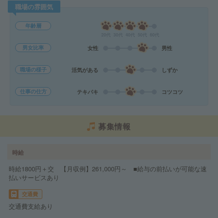
職場の雰囲気
年齢層
20代
30代
40代
50代
60代
男女比率
女性
男性
職場の様子
活気がある
しずか
仕事の仕方
テキパキ
コツコツ
募集情報
時給
時給1800円＋交 【月収例】261,000円～ ■給与の前払いが可能な速
払いサービスあり
交通費
交通費支給あり