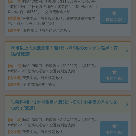
給 与
時給1700円／月収例：331,500円＝1,700円×
7時間30分×21日勤務の場合＋残業代（1700円×1.25×3
0hの場合＝63750）、交通費別途支給
交通費
実費支給／当社規定あり。通勤交通費実費支
気になる!
払／上限4万円／月※規定あり
勤務地
白岡駅より無料送迎バスあり
20名以上の大量募集！週3日～OK梨のカンタン選果・箱
詰め[派遣]
給 与
時給1250円／月収例：120,000円＝1,250円×
8時間×12日勤務の場合＋交通費別途支給
交通費
実費支給／当社規定あり。
気になる!
勤務地
有名牧場のすぐ近く
＼急募4名＊2カ月限定／週3日～OK！お弁当の具をつめ
つめ！[派遣]
給 与
時給1300円／月収例：218,400円＝1,300円×
8時間×21日勤務の場合＋交通費別途支給
交通費
実費支給／当社規定あり。
気になる!