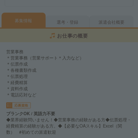
募集情報
選考・登録
派遣会社概要
お仕事の概要
営業事務
＊営業事務（営業サポート＊入力など）
＊伝票作成
＊各種書類作成
＊伝票処理
＊経費精算
＊資料作成
＊電話応対など
応募資格
ブランクOK / 英語力不要
◆業界経験問いません！◆営業事務の経験がある方◆伝票処理・
経費精算の経験がある方。◆【必要なOAスキル】Excel（関
数） #初めての派遣歓迎