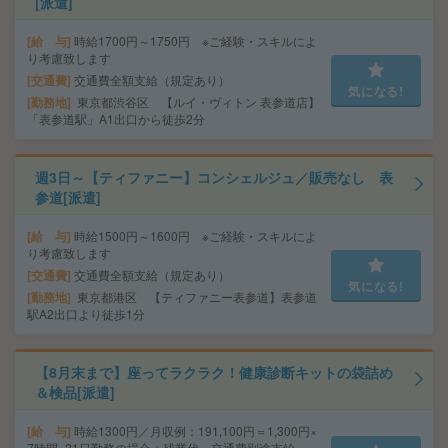
[派遣]
給 与
時給1700円～1750円 ※ご経験・スキルによ
り考慮致します
交通費
交通費全額支給（規定あり）
気になる!
勤務地
東京都渋谷区 【ルイ・ヴィトン 表参道店】
「表参道駅」A1出口から徒歩2分
週3日～【ティファニー】コンシェルジュ／販売なし 表
参道[派遣]
給 与
時給1500円～1600円 ※ご経験・スキルによ
り考慮致します
交通費
交通費全額支給（規定あり）
気になる!
勤務地
東京都港区 【ティファニー表参道】表参道
駅A2出口より徒歩1分
【8月末まで】座ってラクラク！健康診断キットの袋詰め
＆検品[派遣]
給 与
時給1300円／月収例：191,100円＝1,300円×
7時間×21日勤務の場合＋残業代、交通費別途支給