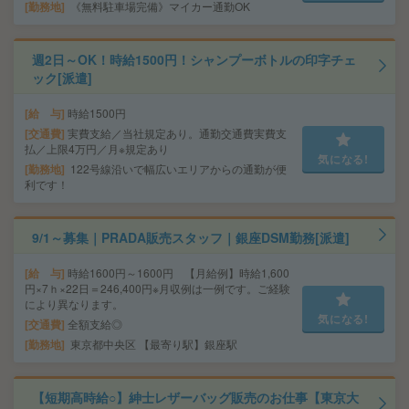
勤務地
《無料駐車場完備》マイカー通勤OK
週2日～OK！時給1500円！シャンプーボトルの印字チェ
ック[派遣]
給 与
時給1500円
交通費
実費支給／当社規定あり。通勤交通費実費支
払／上限4万円／月※規定あり
気になる!
勤務地
122号線沿いで幅広いエリアからの通勤が便
利です！
9/1～募集｜PRADA販売スタッフ｜銀座DSM勤務[派遣]
給 与
時給1600円～1600円 【月給例】時給1,600
円×7ｈ×22日＝246,400円※月収例は一例です。ご経験
により異なります。
気になる!
交通費
全額支給◎
勤務地
東京都中央区 【最寄り駅】銀座駅
【短期高時給○】紳士レザーバッグ販売のお仕事【東京大