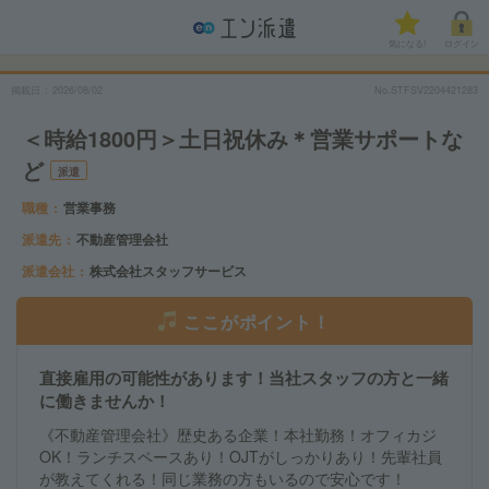
気になる!
ログイン
掲載日
2026/08/02
No.STFSV2204421283
＜時給1800円＞土日祝休み＊営業サポートな
ど
派遣
職種
営業事務
派遣先
不動産管理会社
派遣会社
株式会社スタッフサービス
ここがポイント！
直接雇用の可能性があります！当社スタッフの方と一緒
に働きませんか！
《不動産管理会社》歴史ある企業！本社勤務！オフィカジ
OK！ランチスペースあり！OJTがしっかりあり！先輩社員
が教えてくれる！同じ業務の方もいるので安心です！