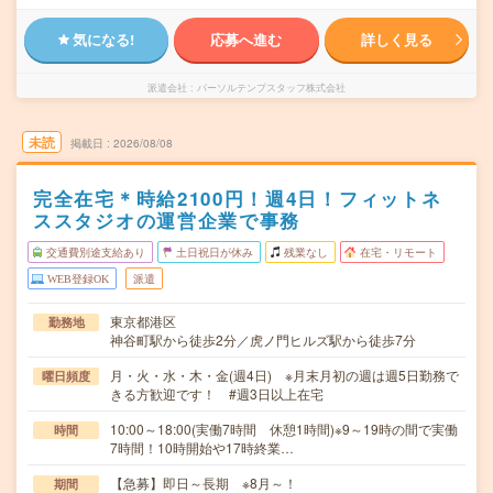
気になる!
応募へ進む
詳しく見る
派遣会社
パーソルテンプスタッフ株式会社
未読
掲載日
2026/08/08
完全在宅＊時給2100円！週4日！フィットネ
ススタジオの運営企業で事務
交通費別途支給あり
土日祝日が休み
残業なし
在宅・リモート
WEB登録OK
派遣
東京都港区
勤務地
神谷町駅から徒歩2分／虎ノ門ヒルズ駅から徒歩7分
月・火・水・木・金(週4日) ※月末月初の週は週5日勤務で
曜日頻度
きる方歓迎です！ #週3日以上在宅
10:00～18:00(実働7時間 休憩1時間)※9～19時の間で実働
時間
7時間！10時開始や17時終業…
【急募】即日～長期 ※8月～！
期間