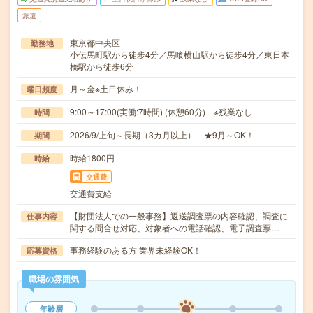
派遣
東京都中央区
勤務地
小伝馬町駅から徒歩4分／馬喰横山駅から徒歩4分／東日本
橋駅から徒歩6分
月～金※土日休み！
曜日頻度
9:00～17:00(実働:7時間) (休憩60分) ※残業なし
時間
2026/9/上旬～長期（3カ月以上） ★9月～OK！
期間
時給1800円
時給
交通費
交通費支給
【財団法人での一般事務】返送調査票の内容確認、調査に
仕事内容
関する問合せ対応、対象者への電話確認、電子調査票…
事務経験のある方 業界未経験OK！
応募資格
職場の雰囲気
年齢層