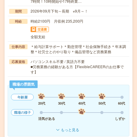
7時間！10時開始や17時終業…
2026年09月下旬～長期 ※9月～！
期間
時給2100円 月収例 235,200円
時給
交通費
全額支給
＊給与計算サポート＊勤怠管理＊社会保険手続き＊年末調
仕事内容
整＊社労士とのやり取り＊備品管理など庶務業務
パソコンスキル不要 / 英語力不要
応募資格
■労務業務の経験がある方【FlexibleCAREERのお仕事で
す】
職場の雰囲気
年齢層
20代
30代
40代
50代
60代
職場の様子
活気がある
しずか
もっと見る