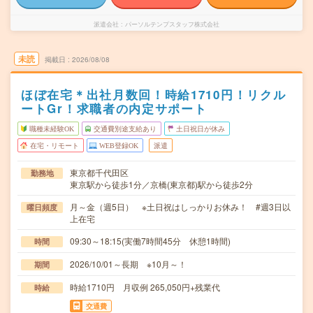
派遣会社
パーソルテンプスタッフ株式会社
未読
掲載日
2026/08/08
ほぼ在宅＊出社月数回！時給1710円！リクル
ートGr！求職者の内定サポート
職種未経験OK
交通費別途支給あり
土日祝日が休み
在宅・リモート
WEB登録OK
派遣
東京都千代田区
勤務地
東京駅から徒歩1分／京橋(東京都)駅から徒歩2分
月～金（週5日） ※土日祝はしっかりお休み！ #週3日以
曜日頻度
上在宅
09:30～18:15(実働7時間45分 休憩1時間)
時間
2026/10/01～長期 ※10月～！
期間
時給1710円 月収例 265,050円+残業代
時給
交通費