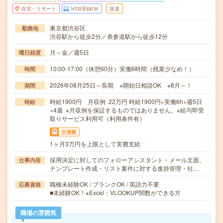
在宅・リモート
WEB登録OK
派遣
東京都渋谷区
勤務地
渋谷駅から徒歩2分／表参道駅から徒歩12分
月～金／週5日
曜日頻度
10:00-17:00（休憩60分）実働6時間（残業少なめ！）
時間
2026年08月25日～長期 ※開始日相談OK ※8月～！
期間
時給1900円 月収例 22万円 時給1900円×実働6h×週5日
時給
×4週 ※月収例を保証するものではありません。※給与即受
取りサービス利用可（利用条件有）
交通費
1ヶ月3万円を上限として実費支給
採用決定に対してのフォローアシスタント・メール文面、
仕事内容
テンプレート作成・リスト案件に対する進捗管理・社…
職種未経験OK / ブランクOK / 英語力不要
応募資格
■未経験OK！※Excel：VLOOKUP関数ができる方
職場の雰囲気