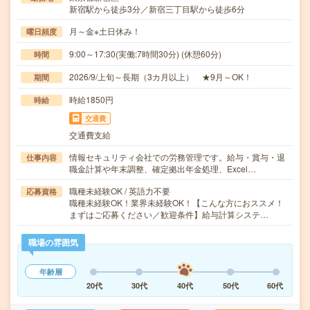
新宿駅から徒歩3分／新宿三丁目駅から徒歩6分
月～金※土日休み！
曜日頻度
9:00～17:30(実働:7時間30分) (休憩60分)
時間
2026/9/上旬～長期（3カ月以上） ★9月～OK！
期間
時給1850円
時給
交通費
交通費支給
情報セキュリティ会社での労務管理です。給与・賞与・退
仕事内容
職金計算や年末調整、確定拠出年金処理、Excel…
職種未経験OK / 英語力不要
応募資格
職種未経験OK！業界未経験OK！【こんな方におススメ！
まずはご応募ください／歓迎条件】給与計算システ…
職場の雰囲気
年齢層
20代
30代
40代
50代
60代