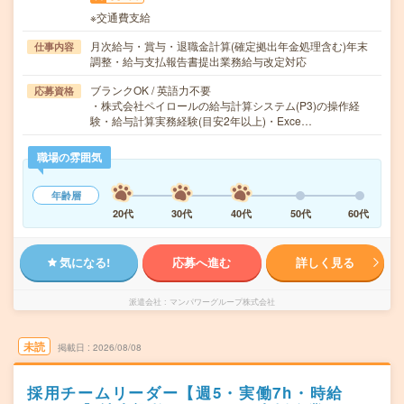
※交通費支給
月次給与・賞与・退職金計算(確定拠出年金処理含む)年末
仕事内容
調整・給与支払報告書提出業務給与改定対応
ブランクOK / 英語力不要
応募資格
・株式会社ペイロールの給与計算システム(P3)の操作経
験・給与計算実務経験(目安2年以上)・Exce…
職場の雰囲気
年齢層
20代
30代
40代
50代
60代
気になる!
応募へ進む
詳しく見る
派遣会社
マンパワーグループ株式会社
未読
掲載日
2026/08/08
採用チームリーダー【週5・実働7h・時給