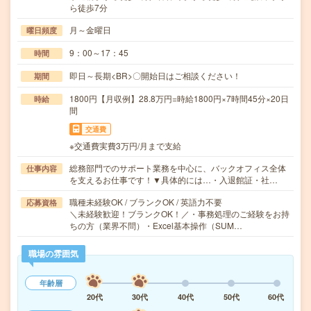
ら徒歩7分
月～金曜日
曜日頻度
9：00～17：45
時間
即日～長期<BR>〇開始日はご相談ください！
期間
1800円【月収例】28.8万円=時給1800円×7時間45分×20日
時給
間
交通費
※交通費実費3万円/月まで支給
総務部門でのサポート業務を中心に、バックオフィス全体
仕事内容
を支えるお仕事です！▼具体的には…・入退館証・社…
職種未経験OK / ブランクOK / 英語力不要
応募資格
＼未経験歓迎！ブランクOK！／・事務処理のご経験をお持
ちの方（業界不問）・Excel基本操作（SUM…
職場の雰囲気
年齢層
20代
30代
40代
50代
60代