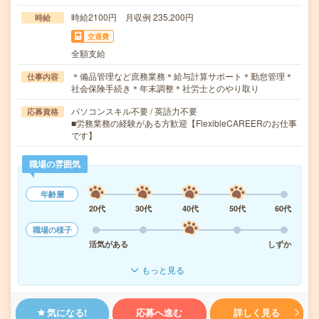
時給2100円 月収例 235,200円
時給
交通費
全額支給
＊備品管理など庶務業務＊給与計算サポート＊勤怠管理＊
仕事内容
社会保険手続き＊年末調整＊社労士とのやり取り
パソコンスキル不要 / 英語力不要
応募資格
■労務業務の経験がある方歓迎【FlexibleCAREERのお仕事
です】
職場の雰囲気
年齢層
20代
30代
40代
50代
60代
職場の様子
活気がある
しずか
もっと見る
気になる!
応募へ進む
詳しく見る