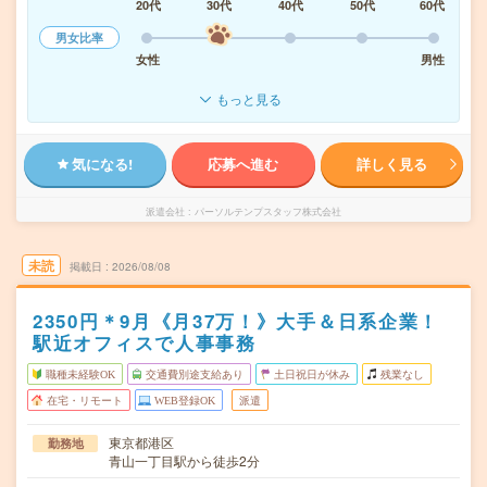
20代
30代
40代
50代
60代
男女比率
女性
男性
もっと見る
気になる!
応募へ進む
詳しく見る
派遣会社
パーソルテンプスタッフ株式会社
未読
掲載日
2026/08/08
2350円＊9月《月37万！》大手＆日系企業！
駅近オフィスで人事事務
職種未経験OK
交通費別途支給あり
土日祝日が休み
残業なし
在宅・リモート
WEB登録OK
派遣
東京都港区
勤務地
青山一丁目駅から徒歩2分