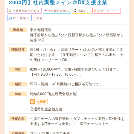
2000円】社内調整メイン＠DX支援企業
交通費別途支給あり
土日祝日が休み
残業なし
在宅・リモート
WEB登録OK
派遣
東京都新宿区
勤務地
都庁前駅から徒歩5分／西新宿駅から徒歩8分／新宿駅から
徒歩13分
週5日（月～金）／基本リモート※お休み相談も柔軟にご対
曜日頻度
応いただけます。【在宅勤務について】初日のみ出社、そ
の後はフルリモートOK！
9:30～18:00の中で、実働7時間でお選びいただけます。
時間
【例】9:30～17:30、10:00～…
即日～長期 ※9月開始のご相談も可能です。
期間
時給2,000円(交通費全額支給)
時給
交通費
交通費別途全額支給
＼採用チームの進行管理・ダブルチェック業務／DX推進を
仕事内容
支援するITサービス企業にて、採用チームのリー…
ブランクOK / 英語力不要
応募資格