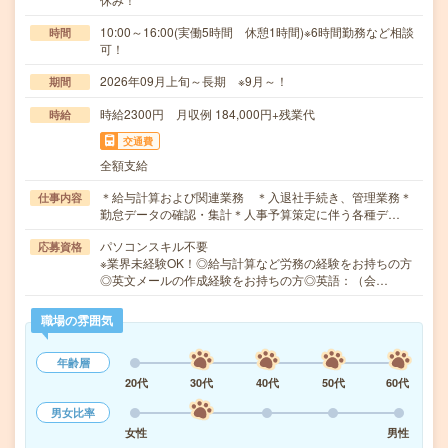
10:00～16:00(実働5時間 休憩1時間)※6時間勤務など相談
時間
可！
2026年09月上旬～長期 ※9月～！
期間
時給2300円 月収例 184,000円+残業代
時給
交通費
全額支給
＊給与計算および関連業務 ＊入退社手続き、管理業務＊
仕事内容
勤怠データの確認・集計＊人事予算策定に伴う各種デ…
パソコンスキル不要
応募資格
※業界未経験OK！◎給与計算など労務の経験をお持ちの方
◎英文メールの作成経験をお持ちの方◎英語：（会…
職場の雰囲気
年齢層
20代
30代
40代
50代
60代
男女比率
女性
男性