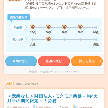
【必須】採用業務経験または人材業界での就業経験【必
須】Excel：データ入力、ATS（採用管理システ…
職場の雰囲気
年齢層
20代
30代
40代
50代
60代
男女比率
女性
男性
気になる!
応募へ進む
詳しく見る
派遣会社
株式会社ビースタイル スマートキャリア
未読
掲載日
2026/08/08
＜残業なし＞財団法人×モクモク業務～約3カ
月半の期間限定～＊労務
交通費別途支給あり
土日祝日が休み
残業なし
WEB登録OK