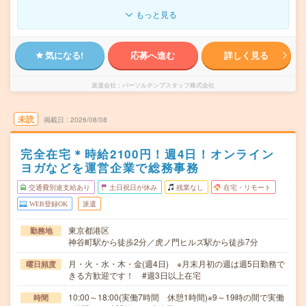
もっと見る
気になる!
応募へ進む
詳しく見る
派遣会社
パーソルテンプスタッフ株式会社
未読
掲載日
2026/08/08
完全在宅＊時給2100円！週4日！オンライン
ヨガなどを運営企業で総務事務
交通費別途支給あり
土日祝日が休み
残業なし
在宅・リモート
WEB登録OK
派遣
東京都港区
勤務地
神谷町駅から徒歩2分／虎ノ門ヒルズ駅から徒歩7分
月・火・水・木・金(週4日) ※月末月初の週は週5日勤務で
曜日頻度
きる方歓迎です！ #週3日以上在宅
10:00～18:00(実働7時間 休憩1時間)※9～19時の間で実働
時間