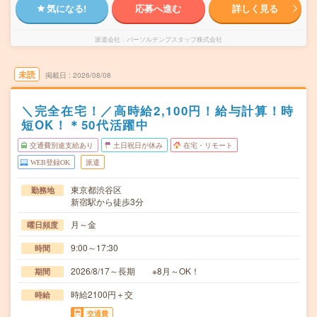
気になる!
応募へ進む
詳しく見る
派遣会社
パーソルテンプスタッフ株式会社
未読
掲載日
2026/08/08
＼完全在宅！／高時給2,100円！給与計算！時
短OK！＊50代活躍中
交通費別途支給あり
土日祝日が休み
在宅・リモート
WEB登録OK
派遣
東京都渋谷区
勤務地
新宿駅から徒歩3分
月～金
曜日頻度
9:00～17:30
時間
2026/8/17～長期 ※8月～OK！
期間
時給2100円＋交
時給
交通費