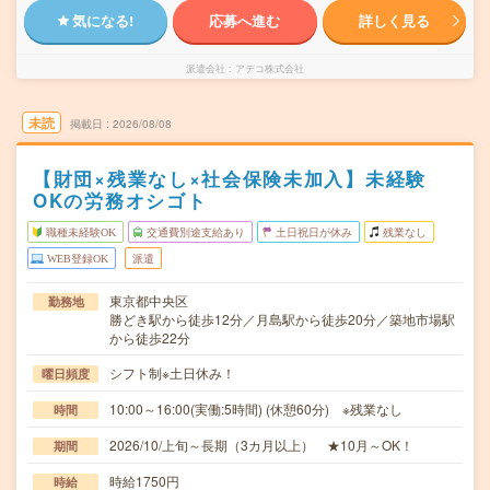
気になる!
応募へ進む
詳しく見る
派遣会社
アデコ株式会社
未読
掲載日
2026/08/08
【財団×残業なし×社会保険未加入】未経験
OKの労務オシゴト
職種未経験OK
交通費別途支給あり
土日祝日が休み
残業なし
WEB登録OK
派遣
東京都中央区
勤務地
勝どき駅から徒歩12分／月島駅から徒歩20分／築地市場駅
から徒歩22分
シフト制※土日休み！
曜日頻度
10:00～16:00(実働:5時間) (休憩60分) ※残業なし
時間
2026/10/上旬～長期（3カ月以上） ★10月～OK！
期間
時給1750円
時給