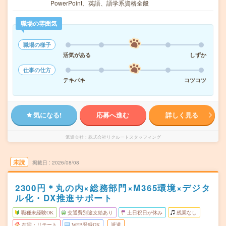
PowerPoint、英語、語学系資格全般
職場の雰囲気
職場の様子
活気がある
しずか
仕事の仕方
テキパキ
コツコツ
気になる!
応募へ進む
詳しく見る
派遣会社
株式会社リクルートスタッフィング
未読
掲載日
2026/08/08
2300円＊丸の内×総務部門×M365環境×デジタ
ル化・DX推進サポート
職種未経験OK
交通費別途支給あり
土日祝日が休み
残業なし
在宅・リモート
WEB登録OK
派遣