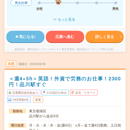
男女比率
女性
男性
もっと見る
気になる!
応募へ進む
詳しく見る
派遣会社
株式会社メイテックキャスト東京営業所（株式会社メイテック100％出資）
未読
掲載日
2026/08/08
＜週4×5h＞英語！外資で労務のお仕事！2300
円！品川駅すぐ
交通費別途支給あり
土日祝日が休み
在宅・リモート
WEB登録OK
派遣
東京都港区
勤務地
品川駅から徒歩3分
月・火・水・木・金(週4日) ※月～金で週4日勤務、土日祝
曜日頻度
休み！