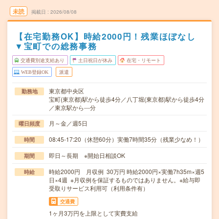
未読
掲載日
2026/08/08
【在宅勤務OK】時給2000円！残業ほぼなし
▼宝町での総務事務
交通費別途支給あり
土日祝日が休み
在宅・リモート
WEB登録OK
派遣
東京都中央区
勤務地
宝町(東京都)駅から徒歩4分／八丁堀(東京都)駅から徒歩4分
／東京駅から---分
月～金／週5日
曜日頻度
08:45-17:20（休憩60分）実働7時間35分（残業少なめ！）
時間
即日～長期 ※開始日相談OK
期間
時給2000円 月収例 30万円 時給2000円×実働7h35m×週5
時給
日×4週 ※月収例を保証するものではありません。※給与即
受取りサービス利用可（利用条件有）
交通費
1ヶ月3万円を上限として実費支給