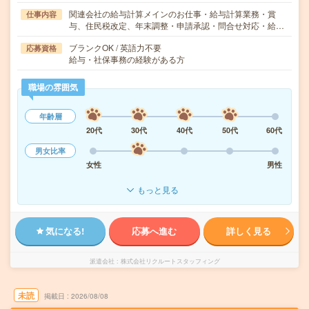
関連会社の給与計算メインのお仕事・給与計算業務・賞
仕事内容
与、住民税改定、年末調整・申請承認・問合せ対応・給…
ブランクOK / 英語力不要
応募資格
給与・社保事務の経験がある方
職場の雰囲気
年齢層
20代
30代
40代
50代
60代
男女比率
女性
男性
もっと見る
気になる!
応募へ進む
詳しく見る
派遣会社
株式会社リクルートスタッフィング
未読
掲載日
2026/08/08