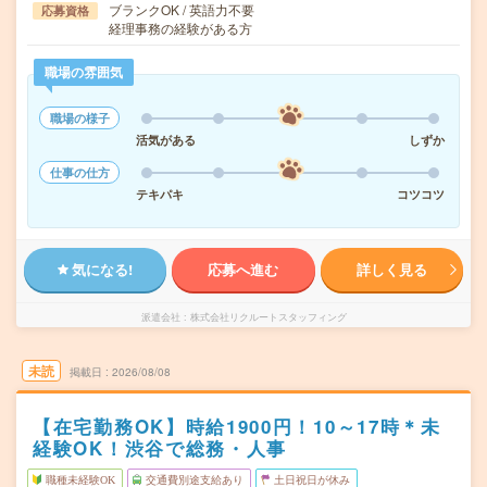
ブランクOK / 英語力不要
応募資格
経理事務の経験がある方
職場の雰囲気
職場の様子
活気がある
しずか
仕事の仕方
テキパキ
コツコツ
気になる!
応募へ進む
詳しく見る
派遣会社
株式会社リクルートスタッフィング
未読
掲載日
2026/08/08
【在宅勤務OK】時給1900円！10～17時＊未
経験OK！渋谷で総務・人事
職種未経験OK
交通費別途支給あり
土日祝日が休み