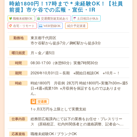
時給1800円！17時まで＊未経験OK！【社員
前提】市ケ谷での広報・宣伝・IR
職種未経験OK
交通費別途支給あり
土日祝日が休み
在宅・リモート
WEB登録OK
紹介予定派遣
東京都千代田区
勤務地
市ケ谷駅から徒歩7分／麹町駅から徒歩3分
月～金／週5日
曜日頻度
08:30-17:00（休憩60分）実働7時間30分
時間
2026年10月01日～長期 ※開始日相談OK ※10月～！
期間
時給1800円 月収例 28万円 時給1800円×実働7h30m×週5
時給
日×4週+残業10h ※月収例を保証するものではありませ
ん。
交通費
1ヶ月3万円を上限として実費支給
総務部広報課内にて以下の業務をお任せ・プレスリリー
仕事内容
ス (原稿校正、社内外関係者との連絡調整、記者会へ…
職種未経験OK / ブランクOK
応募資格