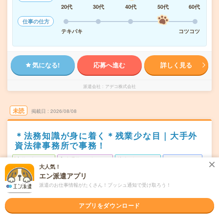
20代
30代
40代
50代
60代
仕事の仕方
テキパキ
コツコツ
気になる!
応募へ進む
詳しく見る
派遣会社
アデコ株式会社
未読
掲載日
2026/08/08
＊法務知識が身に着く＊残業少な目｜大手外
資法律事務所で事務！
職種未経験OK
交通費別途支給あり
土日祝日が休み
WEB登録OK
大人気！
派遣
エン派遣アプリ
派遣のお仕事情報がたくさん！プッシュ通知で受け取ろう！
東京都千代田区
勤務地
大手町(東京都)駅から徒歩3分
アプリをダウンロード
月～金※土日休み！
曜日頻度