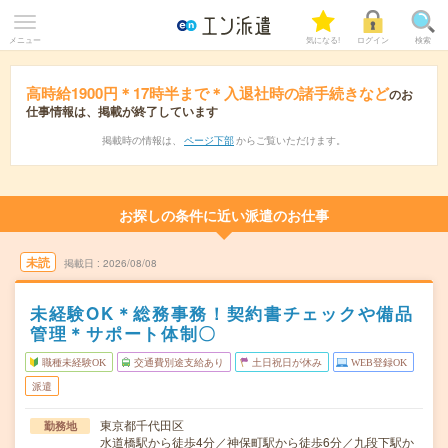
メニュー
気になる!
ログイン
検索
高時給1900円＊17時半まで＊入退社時の諸手続きなど
のお
仕事情報は、掲載が終了しています
掲載時の情報は、
ページ下部
からご覧いただけます。
お探しの条件に近い派遣のお仕事
未読
掲載日
2026/08/08
未経験OK＊総務事務！契約書チェックや備品
管理＊サポート体制〇
職種未経験OK
交通費別途支給あり
土日祝日が休み
WEB登録OK
派遣
東京都千代田区
勤務地
水道橋駅から徒歩4分／神保町駅から徒歩6分／九段下駅か