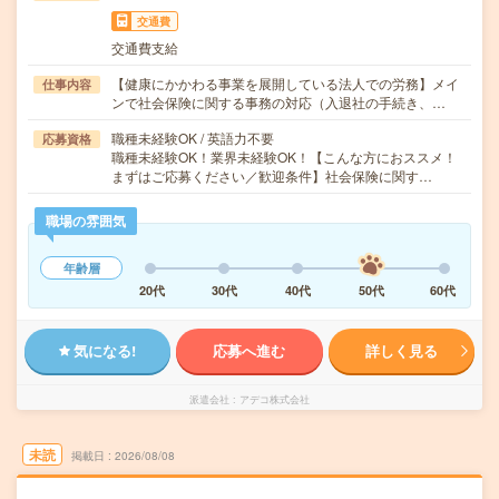
交通費
交通費支給
【健康にかかわる事業を展開している法人での労務】メイ
仕事内容
ンで社会保険に関する事務の対応（入退社の手続き、…
職種未経験OK / 英語力不要
応募資格
職種未経験OK！業界未経験OK！【こんな方におススメ！
まずはご応募ください／歓迎条件】社会保険に関す…
職場の雰囲気
年齢層
20代
30代
40代
50代
60代
気になる!
応募へ進む
詳しく見る
派遣会社
アデコ株式会社
未読
掲載日
2026/08/08