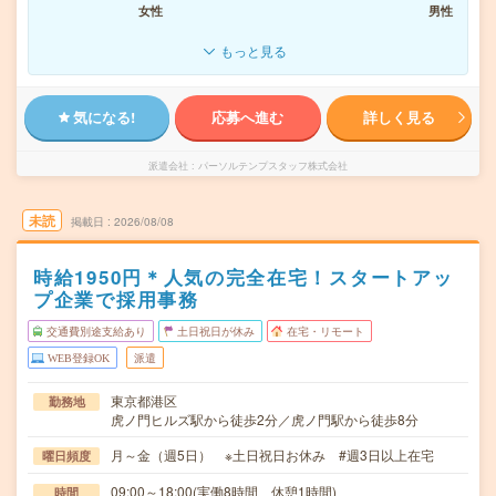
女性
男性
もっと見る
気になる!
応募へ進む
詳しく見る
派遣会社
パーソルテンプスタッフ株式会社
未読
掲載日
2026/08/08
時給1950円＊人気の完全在宅！スタートアッ
プ企業で採用事務
交通費別途支給あり
土日祝日が休み
在宅・リモート
WEB登録OK
派遣
東京都港区
勤務地
虎ノ門ヒルズ駅から徒歩2分／虎ノ門駅から徒歩8分
月～金（週5日） ※土日祝日お休み #週3日以上在宅
曜日頻度
09:00～18:00(実働8時間 休憩1時間)
時間