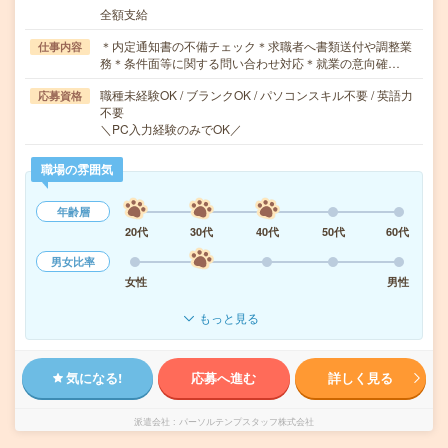
全額支給
＊内定通知書の不備チェック＊求職者へ書類送付や調整業
仕事内容
務＊条件面等に関する問い合わせ対応＊就業の意向確…
職種未経験OK / ブランクOK / パソコンスキル不要 / 英語力
応募資格
不要
＼PC入力経験のみでOK／
職場の雰囲気
年齢層
20代
30代
40代
50代
60代
男女比率
女性
男性
もっと見る
気になる!
応募へ進む
詳しく見る
派遣会社
パーソルテンプスタッフ株式会社