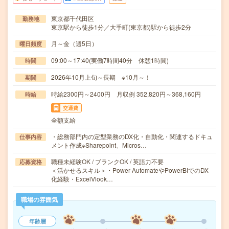
東京都千代田区
勤務地
東京駅から徒歩1分／大手町(東京都)駅から徒歩2分
月～金（週5日）
曜日頻度
09:00～17:40(実働7時間40分 休憩1時間)
時間
2026年10月上旬～長期 ※10月～！
期間
時給2300円～2400円 月収例 352,820円～368,160円
時給
交通費
全額支給
・総務部門内の定型業務のDX化・自動化・関連するドキュ
仕事内容
メント作成※Sharepoint、Micros…
職種未経験OK / ブランクOK / 英語力不要
応募資格
＜活かせるスキル＞・Power AutomateやPowerBIでのDX
化経験・ExcelVlook…
職場の雰囲気
年齢層