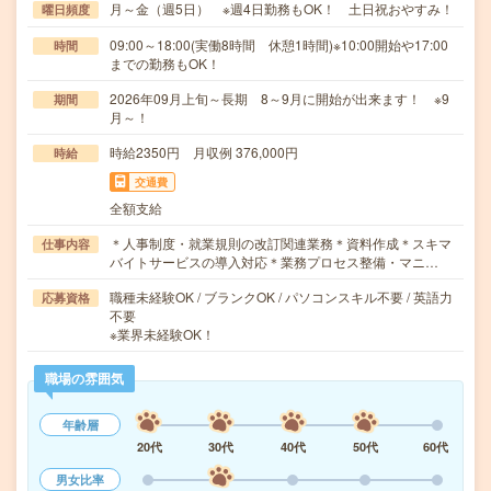
月～金（週5日） ※週4日勤務もOK！ 土日祝おやすみ！
曜日頻度
09:00～18:00(実働8時間 休憩1時間)※10:00開始や17:00
時間
までの勤務もOK！
2026年09月上旬～長期 8～9月に開始が出来ます！ ※9
期間
月～！
時給2350円 月収例 376,000円
時給
交通費
全額支給
＊人事制度・就業規則の改訂関連業務＊資料作成＊スキマ
仕事内容
バイトサービスの導入対応＊業務プロセス整備・マニ…
職種未経験OK / ブランクOK / パソコンスキル不要 / 英語力
応募資格
不要
※業界未経験OK！
職場の雰囲気
年齢層
20代
30代
40代
50代
60代
男女比率