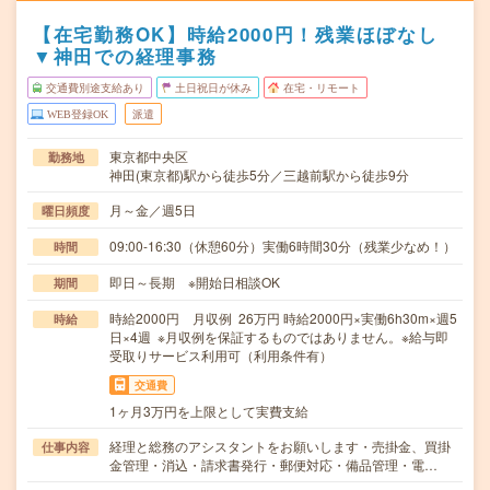
【在宅勤務OK】時給2000円！残業ほぼなし
▼神田での経理事務
交通費別途支給あり
土日祝日が休み
在宅・リモート
WEB登録OK
派遣
東京都中央区
勤務地
神田(東京都)駅から徒歩5分／三越前駅から徒歩9分
月～金／週5日
曜日頻度
09:00-16:30（休憩60分）実働6時間30分（残業少なめ！）
時間
即日～長期 ※開始日相談OK
期間
時給2000円 月収例 26万円 時給2000円×実働6h30m×週5
時給
日×4週 ※月収例を保証するものではありません。※給与即
受取りサービス利用可（利用条件有）
交通費
1ヶ月3万円を上限として実費支給
経理と総務のアシスタントをお願いします・売掛金、買掛
仕事内容
金管理・消込・請求書発行・郵便対応・備品管理・電…