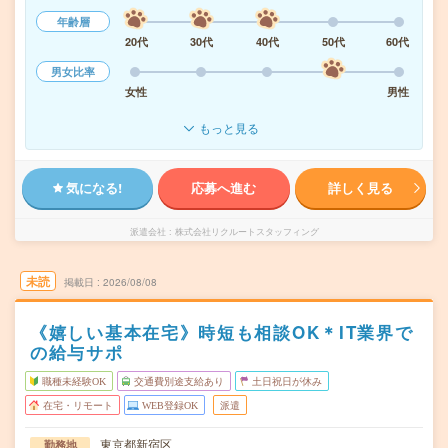
年齢層
20代
30代
40代
50代
60代
男女比率
女性
男性
もっと見る
気になる!
応募へ進む
詳しく見る
派遣会社
株式会社リクルートスタッフィング
未読
掲載日
2026/08/08
《嬉しい基本在宅》時短も相談OK＊IT業界で
の給与サポ
職種未経験OK
交通費別途支給あり
土日祝日が休み
在宅・リモート
WEB登録OK
派遣
東京都新宿区
勤務地