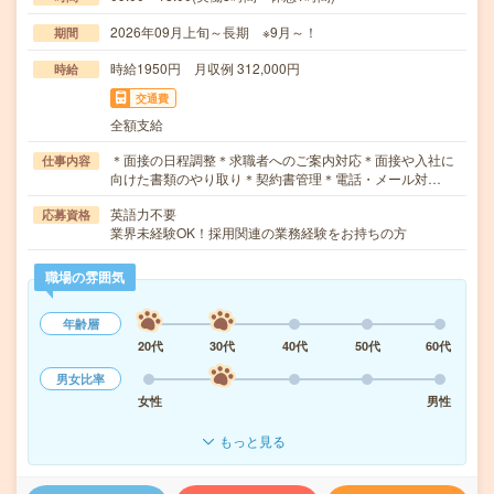
2026年09月上旬～長期 ※9月～！
期間
時給1950円 月収例 312,000円
時給
交通費
全額支給
＊面接の日程調整＊求職者へのご案内対応＊面接や入社に
仕事内容
向けた書類のやり取り＊契約書管理＊電話・メール対…
英語力不要
応募資格
業界未経験OK！採用関連の業務経験をお持ちの方
職場の雰囲気
年齢層
20代
30代
40代
50代
60代
男女比率
女性
男性
もっと見る