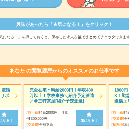
興味があったら「★気になる！」をクリック！
気になる！」を押しておくと、保存した求人を
後でまとめてチェック
できま
あなた
の閲覧履歴からのオススメのお仕事です
！電話
完全在宅＊時給2000円！年収400
180
用サポ
万以上！学校事務＼紹介予定派遣
K！勤
／＠三軒茶屋[紹介予定派遣]
道橋エリ
[時 給]
時給2000円 月収
[時 給]
時
例 300,000円
[交通費]
全
になる！
気になる！
[交通費]
全額支給
[勤務地]
本