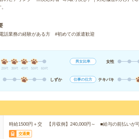
す。
要
電話業務の経験がある方 #初めての派遣歓迎
女性
男女比率
20代
30代
40代
50代
60代
しずか
テキパキ
仕事の仕方
時給1500円＋交 【月収例】240,000円～ ■給与の前払い
交通費