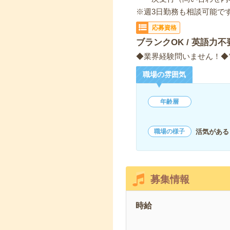
※週3日勤務も相談可能で
応募資格
ブランクOK / 英語力不
◆業界経験問いません！◆
職場の雰囲気
年齢層
活気がある
職場の様子
募集情報
時給