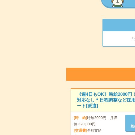
「
《週4日もOK》時給2000円
対応なし＊日程調整など採
ート[派遣]
[時 給]
時給2000円 月収
例 320,000円
気
[交通費]
全額支給