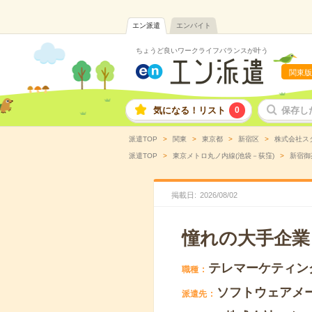
エン派遣
エンバイト
ちょうど良いワークライフバランスが叶う
関東版
気になる！リスト
0
保存し
派遣TOP
関東
東京都
新宿区
株式会社ス
派遣TOP
東京メトロ丸ノ内線(池袋－荻窪)
新宿御
掲載日
2026
/
08
/
02
憧れの大手企業
テレマーケティン
職種
ソフトウェアメ
派遣先