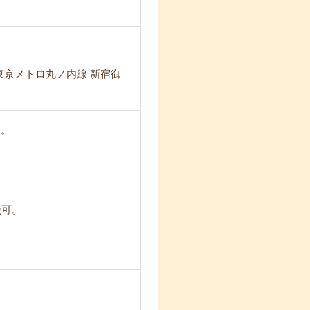
東京メトロ丸ノ内線 新宿御
す。
談可。