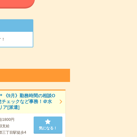
す！
0円＊《9月》勤務時間の相談O
怠チェックなど事務！＠水
ア[派遣]
給1800円
額支給
気になる！
郷三丁目駅徒歩4