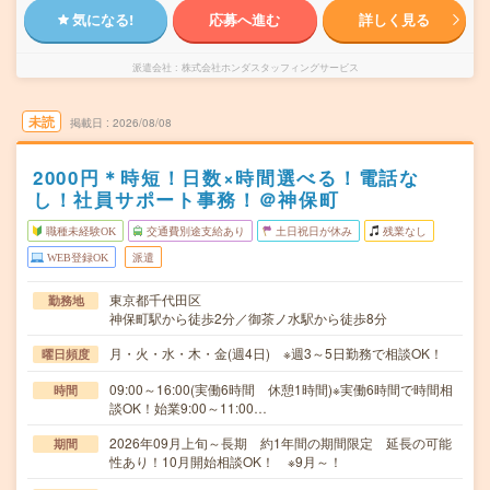
気になる!
応募へ進む
詳しく見る
派遣会社
株式会社ホンダスタッフィングサービス
未読
掲載日
2026/08/08
2000円＊時短！日数×時間選べる！電話な
し！社員サポート事務！＠神保町
職種未経験OK
交通費別途支給あり
土日祝日が休み
残業なし
WEB登録OK
派遣
東京都千代田区
勤務地
神保町駅から徒歩2分／御茶ノ水駅から徒歩8分
月・火・水・木・金(週4日) ※週3～5日勤務で相談OK！
曜日頻度
09:00～16:00(実働6時間 休憩1時間)※実働6時間で時間相
時間
談OK！始業9:00～11:00…
2026年09月上旬～長期 約1年間の期間限定 延長の可能
期間
性あり！10月開始相談OK！ ※9月～！