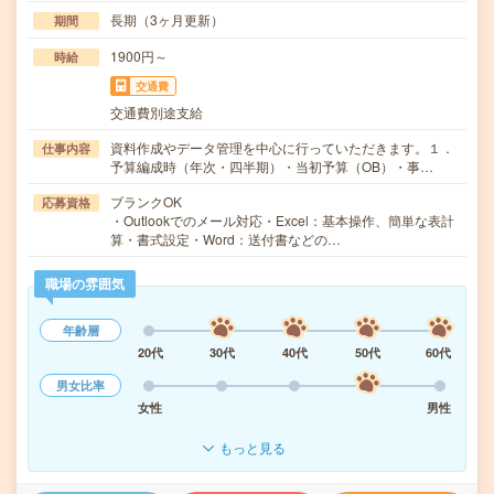
長期（3ヶ月更新）
期間
1900円～
時給
交通費
交通費別途支給
資料作成やデータ管理を中心に行っていただきます。１．
仕事内容
予算編成時（年次・四半期）・当初予算（OB）・事…
ブランクOK
応募資格
・Outlookでのメール対応・Excel：基本操作、簡単な表計
算・書式設定・Word：送付書などの…
職場の雰囲気
年齢層
20代
30代
40代
50代
60代
男女比率
女性
男性
もっと見る