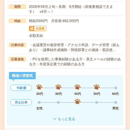
2026年09月上旬～長期 9月開始（前後要相談できま
期間
す） ※9月～！
時給3300円 月収例 462,000円
時給
交通費
全額支給
・会議運営や進捗管理・アクセス申請、データ管理（紙も
仕事内容
あり）・議事録作成補助・関係部署との連絡・英語使…
・PCを使用した事務経験がある方・英文メールの経験のあ
応募資格
る方・外資系企業での経験のある方
職場の雰囲気
年齢層
20代
30代
40代
50代
60代
男女比率
女性
男性
もっと見る