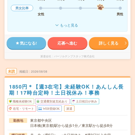
男女比率
女性
男性
もっと見る
気になる!
応募へ進む
詳しく見る
派遣会社
パーソルテンプスタッフ株式会社
未読
掲載日
2026/08/08
1850円＊【週3在宅】未経験OK！あんしん長
期！17時台定時！土日祝休み！事務
職種未経験OK
交通費別途支給あり
土日祝日が休み
在宅・リモート
WEB登録OK
派遣
東京都中央区
勤務地
日本橋(東京都)駅から徒歩1分／東京駅から徒歩8分
月～金（週5日） ※土日祝休み #週3日以上在宅