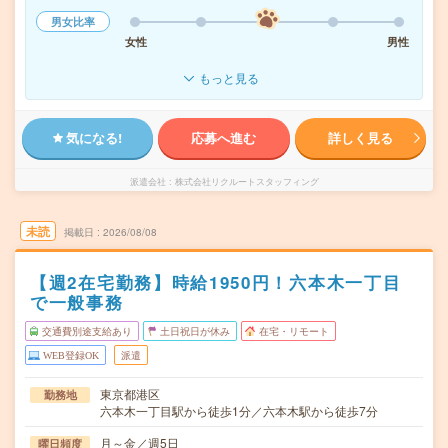
男女比率
女性
男性
もっと見る
気になる!
応募へ進む
詳しく見る
派遣会社
株式会社リクルートスタッフィング
未読
掲載日
2026/08/08
【週2在宅勤務】時給1950円！六本木一丁目
で一般事務
交通費別途支給あり
土日祝日が休み
在宅・リモート
WEB登録OK
派遣
東京都港区
勤務地
六本木一丁目駅から徒歩1分／六本木駅から徒歩7分
月～金／週5日
曜日頻度