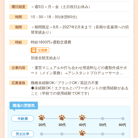
＜週5日＞月～金（土日祝日お休み）
曜日頻度
10：00～18：00(休憩60分)
時間
＜期間限定＞9月～2027年2月末まで（長期や直雇用への切
期間
替実績あり）
時給1800円+通勤交通費
時給
交通費
別途全額支給あり
・運営マニュアルや打ち合わせ用資料などの書類作成サポ
仕事内容
ート（メイン業務）→アシスタントプロデューサーさ…
職種未経験OK / ブランクOK / 英語力不要
応募資格
◆未経験OK！エクセルとパワーポイントの使用経験がある
こと（学校での使用経験でOKです)
職場の雰囲気
年齢層
20代
30代
40代
50代
60代
男女比率