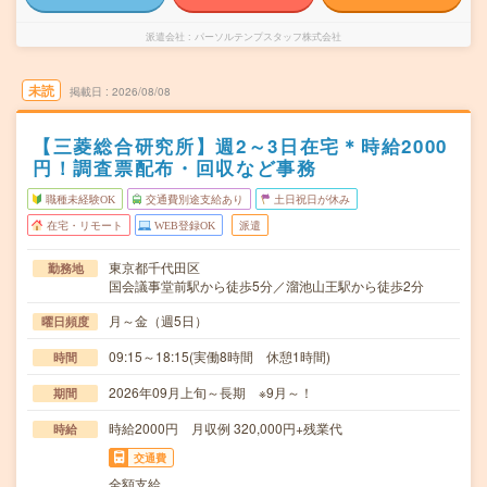
派遣会社
パーソルテンプスタッフ株式会社
未読
掲載日
2026/08/08
【三菱総合研究所】週2～3日在宅＊時給2000
円！調査票配布・回収など事務
職種未経験OK
交通費別途支給あり
土日祝日が休み
在宅・リモート
WEB登録OK
派遣
東京都千代田区
勤務地
国会議事堂前駅から徒歩5分／溜池山王駅から徒歩2分
月～金（週5日）
曜日頻度
09:15～18:15(実働8時間 休憩1時間)
時間
2026年09月上旬～長期 ※9月～！
期間
時給2000円 月収例 320,000円+残業代
時給
交通費
全額支給