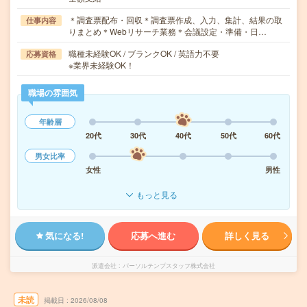
＊調査票配布・回収＊調査票作成、入力、集計、結果の取
仕事内容
りまとめ＊Webリサーチ業務＊会議設定・準備・日…
職種未経験OK / ブランクOK / 英語力不要
応募資格
※業界未経験OK！
職場の雰囲気
年齢層
20代
30代
40代
50代
60代
男女比率
女性
男性
もっと見る
気になる!
応募へ進む
詳しく見る
派遣会社
パーソルテンプスタッフ株式会社
未読
掲載日
2026/08/08