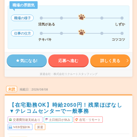
職場の雰囲気
職場の様子
活気がある
しずか
仕事の仕方
テキパキ
コツコツ
気になる!
応募へ進む
詳しく見る
派遣会社
株式会社リクルートスタッフィング
未読
掲載日
2026/08/08
【在宅勤務OK】時給2050円！残業ほぼなし
▼テレコムセンターで一般事務
交通費別途支給あり
土日祝日が休み
在宅・リモート
WEB登録OK
派遣