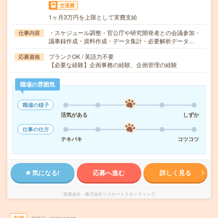
交通費
1ヶ月3万円を上限として実費支給
・スケジュール調整・官公庁や研究開発者との会議参加・
仕事内容
議事録作成・資料作成・データ集計・必要解析データ…
ブランクOK / 英語力不要
応募資格
【必要な経験】企画事務の経験、企画管理の経験
職場の雰囲気
職場の様子
活気がある
しずか
仕事の仕方
テキパキ
コツコツ
気になる!
応募へ進む
詳しく見る
派遣会社
株式会社リクルートスタッフィング