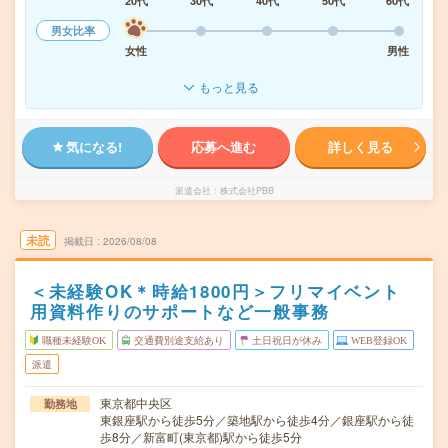
20代
30代
40代
50代
60代
男女比率
女性
男性
もっと見る
気になる!
応募へ進む
詳しく見る
派遣会社
株式会社PBB
未読
掲載日
2026/08/08
＜未経験OK＊時給1800円＞フリマイベント
用資料作りのサポートなど一般事務
職種未経験OK
交通費別途支給あり
土日祝日が休み
WEB登録OK
派遣
東京都中央区
勤務地
東銀座駅から徒歩5分／築地駅から徒歩4分／銀座駅から徒
歩8分／新富町(東京都)駅から徒歩5分