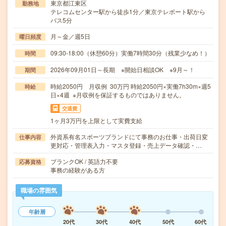
東京都江東区
勤務地
テレコムセンター駅から徒歩1分／東京テレポート駅から
バス5分
月～金／週5日
曜日頻度
09:30-18:00（休憩60分）実働7時間30分（残業少なめ！）
時間
2026年09月01日～長期 ※開始日相談OK ※9月～！
期間
時給2050円 月収例 30万円 時給2050円×実働7h30m×週5
時給
日×4週 ※月収例を保証するものではありません。
交通費
1ヶ月3万円を上限として実費支給
外資系有名スポーツブランドにて事務のお仕事・出荷日変
仕事内容
更対応・管理表入力・マスタ登録・売上データ確認・…
ブランクOK / 英語力不要
応募資格
事務の経験がある方
職場の雰囲気
年齢層
20代
30代
40代
50代
60代