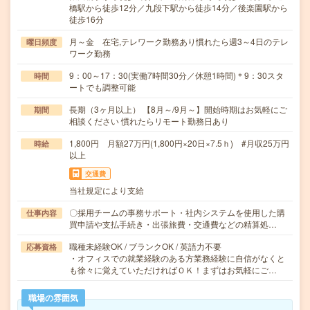
橋駅から徒歩12分／九段下駅から徒歩14分／後楽園駅から
徒歩16分
月～金 在宅,テレワーク勤務あり慣れたら週3～4日のテレ
曜日頻度
ワーク勤務
9：00～17：30(実働7時間30分／休憩1時間)＊9：30スタ
時間
ートでも調整可能
長期（3ヶ月以上） 【8月～/9月～】開始時期はお気軽にご
期間
相談ください 慣れたらリモート勤務日あり
1,800円 月額27万円(1,800円×20日×7.5ｈ) #月収25万円
時給
以上
交通費
当社規定により支給
〇採用チームの事務サポート・社内システムを使用した購
仕事内容
買申請や支払手続き・出張旅費・交通費などの精算処…
職種未経験OK / ブランクOK / 英語力不要
応募資格
・オフィスでの就業経験のある方業務経験に自信がなくと
も徐々に覚えていただければＯＫ！まずはお気軽にご…
職場の雰囲気