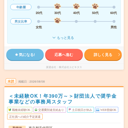
年齢層
20代
30代
40代
50代
60代
男女比率
女性
男性
もっと見る
気になる!
応募へ進む
詳しく見る
派遣会社
株式会社ユビキタス
未読
掲載日
2026/08/08
＜未経験OK！年390万～＞財団法人で奨学金
事業などの事務局スタッフ
職種未経験OK
交通費別途支給あり
土日祝日が休み
WEB登録OK
正社員への紹介予定派遣
東京都千代田区
勤務地