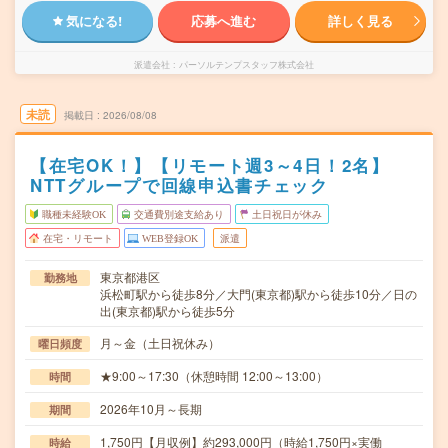
気になる!
応募へ進む
詳しく見る
派遣会社
パーソルテンプスタッフ株式会社
未読
掲載日
2026/08/08
【在宅OK！】【リモート週3～4日！2名】
NTTグループで回線申込書チェック
職種未経験OK
交通費別途支給あり
土日祝日が休み
在宅・リモート
WEB登録OK
派遣
東京都港区
勤務地
浜松町駅から徒歩8分／大門(東京都)駅から徒歩10分／日の
出(東京都)駅から徒歩5分
月～金（土日祝休み）
曜日頻度
★9:00～17:30（休憩時間 12:00～13:00）
時間
2026年10月～長期
期間
1,750円【月収例】約293,000円（時給1,750円×実働
時給