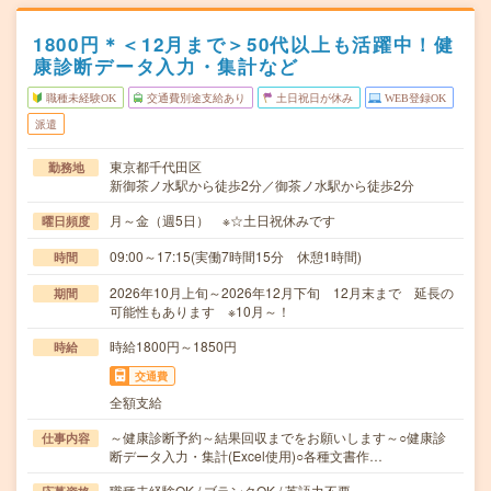
1800円＊＜12月まで＞50代以上も活躍中！健
康診断データ入力・集計など
職種未経験OK
交通費別途支給あり
土日祝日が休み
WEB登録OK
派遣
東京都千代田区
勤務地
新御茶ノ水駅から徒歩2分／御茶ノ水駅から徒歩2分
月～金（週5日） ※☆土日祝休みです
曜日頻度
09:00～17:15(実働7時間15分 休憩1時間)
時間
2026年10月上旬～2026年12月下旬 12月末まで 延長の
期間
可能性もあります ※10月～！
時給1800円～1850円
時給
交通費
全額支給
～健康診断予約～結果回収までをお願いします～○健康診
仕事内容
断データ入力・集計(Excel使用)○各種文書作…
職種未経験OK / ブランクOK / 英語力不要