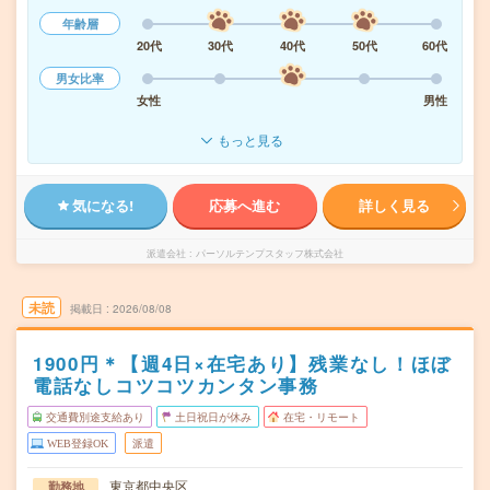
年齢層
20代
30代
40代
50代
60代
男女比率
女性
男性
もっと見る
気になる!
応募へ進む
詳しく見る
派遣会社
パーソルテンプスタッフ株式会社
未読
掲載日
2026/08/08
1900円＊【週4日×在宅あり】残業なし！ほぼ
電話なしコツコツカンタン事務
交通費別途支給あり
土日祝日が休み
在宅・リモート
WEB登録OK
派遣
東京都中央区
勤務地