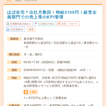
未読
掲載日
2026/08/08
ほぼ在宅＊出社月数回！時給2150円！経営企
画部門での売上等のKPI管理
交通費別途支給あり
土日祝日が休み
在宅・リモート
WEB登録OK
派遣
東京都千代田区
勤務地
有楽町駅から徒歩5分／日比谷駅から徒歩1分／東京駅から-
--分
月～金／週5日
曜日頻度
09:30-17:30（休憩60分）実働7時間
時間
2026年09月01日～長期 ※開始日相談OK ※9月～！
期間
時給2150円 月収例 32万円 時給2150円×実働7h×週5日
時給
×4週+残業10h ※月収例を保証するものではありません。※
給与即受取りサービス利用可（利用条件有）
交通費
1ヶ月3万円を上限として実費支給
経営企画部門にて・各部門毎のKPIレポート作成 ⇒売
仕事内容