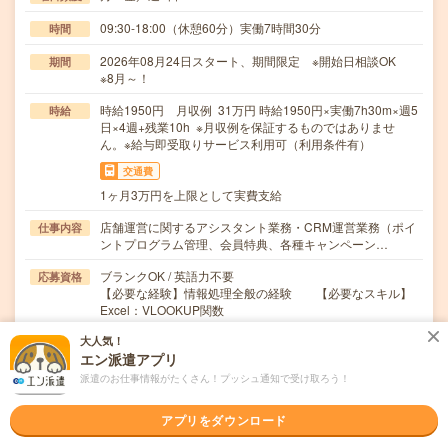
09:30-18:00（休憩60分）実働7時間30分
時間
2026年08月24日スタート、期間限定 ※開始日相談OK
期間
※8月～！
時給1950円 月収例 31万円 時給1950円×実働7h30m×週5
時給
日×4週+残業10h ※月収例を保証するものではありませ
ん。※給与即受取りサービス利用可（利用条件有）
交通費
1ヶ月3万円を上限として実費支給
店舗運営に関するアシスタント業務・CRM運営業務（ポイ
仕事内容
ントプログラム管理、会員特典、各種キャンペーン…
ブランクOK / 英語力不要
応募資格
【必要な経験】情報処理全般の経験 【必要なスキル】
Excel：VLOOKUP関数
大人気！
職場の雰囲気
エン派遣アプリ
派遣のお仕事情報がたくさん！プッシュ通知で受け取ろう！
職場の様子
活気がある
しずか
アプリをダウンロード
仕事の仕方