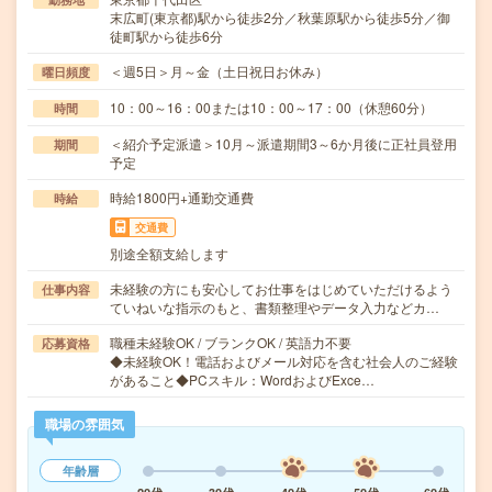
末広町(東京都)駅から徒歩2分／秋葉原駅から徒歩5分／御
徒町駅から徒歩6分
＜週5日＞月～金（土日祝日お休み）
曜日頻度
10：00～16：00または10：00～17：00（休憩60分）
時間
＜紹介予定派遣＞10月～派遣期間3～6か月後に正社員登用
期間
予定
時給1800円+通勤交通費
時給
交通費
別途全額支給します
未経験の方にも安心してお仕事をはじめていただけるよう
仕事内容
ていねいな指示のもと、書類整理やデータ入力などカ…
職種未経験OK / ブランクOK / 英語力不要
応募資格
◆未経験OK！電話およびメール対応を含む社会人のご経験
があること◆PCスキル：WordおよびExce…
職場の雰囲気
年齢層