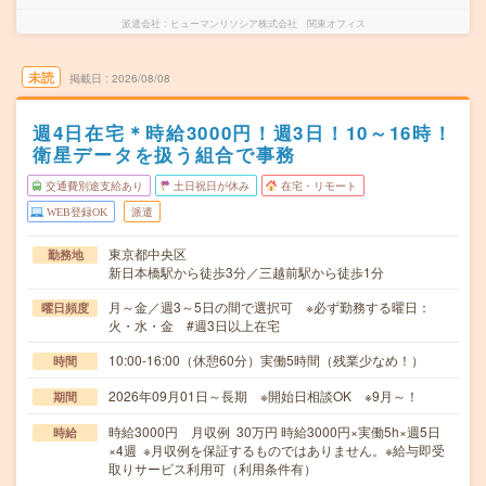
派遣会社
ヒューマンリソシア株式会社 関東オフィス
未読
掲載日
2026/08/08
週4日在宅＊時給3000円！週3日！10～16時！
衛星データを扱う組合で事務
交通費別途支給あり
土日祝日が休み
在宅・リモート
WEB登録OK
派遣
東京都中央区
勤務地
新日本橋駅から徒歩3分／三越前駅から徒歩1分
月～金／週3～5日の間で選択可 ※必ず勤務する曜日：
曜日頻度
火・水・金 #週3日以上在宅
10:00-16:00（休憩60分）実働5時間（残業少なめ！）
時間
2026年09月01日～長期 ※開始日相談OK ※9月～！
期間
時給3000円 月収例 30万円 時給3000円×実働5h×週5日
時給
×4週 ※月収例を保証するものではありません。※給与即受
取りサービス利用可（利用条件有）