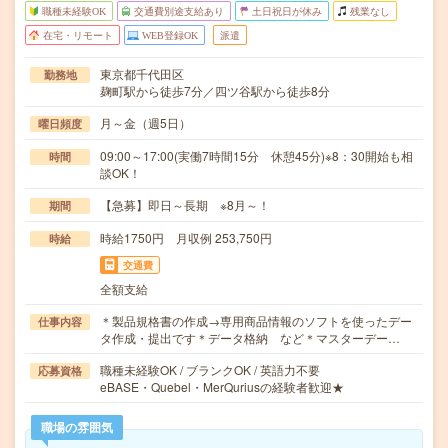
職種未経験OK
交通費別途支給あり
土日祝日が休み
残業なし
在宅・リモート
WEB登録OK
派遣
東京都千代田区
勤務地
麹町駅から徒歩7分／四ツ谷駅から徒歩8分
月～金（週5日）
曜日頻度
09:00～17:00(実働7時間15分 休憩45分)※8：30開始も相
時間
談OK！
【急募】即日～長期 ※8月～！
期間
時給1750円 月収例 253,750円
時給
交通費
全額支給
＊製品規格書の作成→専用商品情報のソフトを使ったデー
仕事内容
タ作成・提出です＊データ格納 など＊マスターデー…
職種未経験OK / ブランクOK / 英語力不要
応募資格
eBASE・Quebel・MerQuriusの経験者歓迎★
職場の雰囲気