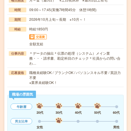
曜日頻度
09:00～17:45(実働7時間45分 休憩1時間)
時間
2026年10月上旬～長期 ※10月～！
期間
時給1850円
時給
交通費
全額支給
＊データの抽出＊伝票の処理（システム）メイン業
仕事内容
務・・・請求書、勘定科目のチェック＊社員からの問い合
わ…
職種未経験OK / ブランクOK / パソコンスキル不要 / 英語力
応募資格
不要
※業界未経験OK！
職場の雰囲気
年齢層
20代
30代
40代
50代
60代
男女比率
女性
男性