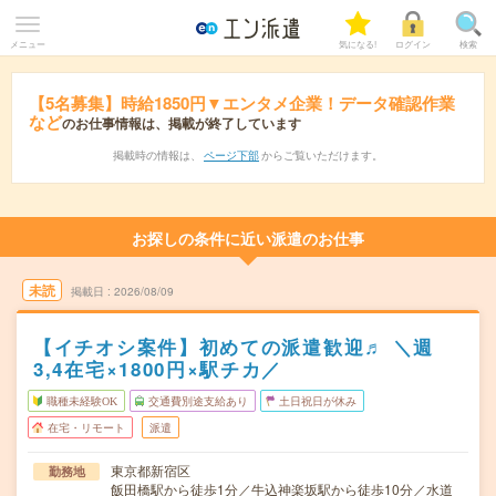
メニュー
気になる!
ログイン
検索
【5名募集】時給1850円▼エンタメ企業！データ確認作業
など
のお仕事情報は、掲載が終了しています
掲載時の情報は、
ページ下部
からご覧いただけます。
お探しの条件に近い派遣のお仕事
未読
掲載日
2026/08/09
【イチオシ案件】初めての派遣歓迎♬ ＼週
3,4在宅×1800円×駅チカ／
職種未経験OK
交通費別途支給あり
土日祝日が休み
在宅・リモート
派遣
東京都新宿区
勤務地
飯田橋駅から徒歩1分／牛込神楽坂駅から徒歩10分／水道