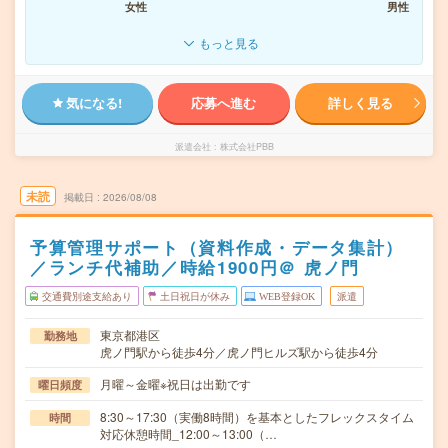
女性
男性
もっと見る
気になる!
応募へ進む
詳しく見る
派遣会社
株式会社PBB
未読
掲載日
2026/08/08
予算管理サポート（資料作成・データ集計）
／ランチ代補助／時給1900円＠ 虎ノ門
交通費別途支給あり
土日祝日が休み
WEB登録OK
派遣
東京都港区
勤務地
虎ノ門駅から徒歩4分／虎ノ門ヒルズ駅から徒歩4分
月曜～金曜※祝日は出勤です
曜日頻度
8:30～17:30（実働8時間）を基本としたフレックスタイム
時間
対応休憩時間_12:00～13:00（…