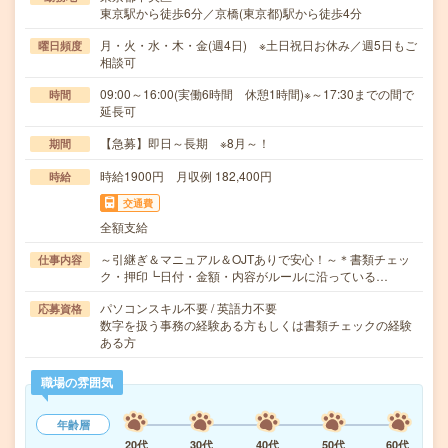
東京駅から徒歩6分／京橋(東京都)駅から徒歩4分
月・火・水・木・金(週4日) ※土日祝日お休み／週5日もご
曜日頻度
相談可
09:00～16:00(実働6時間 休憩1時間)※～17:30までの間で
時間
延長可
【急募】即日～長期 ※8月～！
期間
時給1900円 月収例 182,400円
時給
交通費
全額支給
～引継ぎ＆マニュアル＆OJTありで安心！～＊書類チェッ
仕事内容
ク・押印┗日付・金額・内容がルールに沿っている…
パソコンスキル不要 / 英語力不要
応募資格
数字を扱う事務の経験ある方もしくは書類チェックの経験
ある方
職場の雰囲気
年齢層
20代
30代
40代
50代
60代