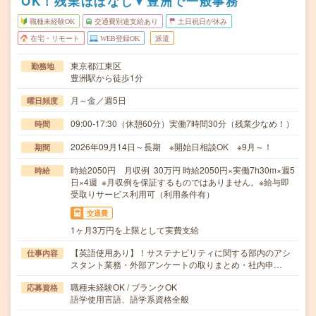
OK！残業ほぼなし▼豊洲で一般事務
職種未経験OK
交通費別途支給あり
土日祝日が休み
在宅・リモート
WEB登録OK
派遣
東京都江東区
勤務地
豊洲駅から徒歩1分
月～金／週5日
曜日頻度
09:00-17:30（休憩60分）実働7時間30分（残業少なめ！）
時間
2026年09月14日～長期 ※開始日相談OK ※9月～！
期間
時給2050円 月収例 30万円 時給2050円×実働7h30m×週5
時給
日×4週 ※月収例を保証するものではありません。※給与即
受取りサービス利用可（利用条件有）
交通費
1ヶ月3万円を上限として実費支給
【英語使用あり】！サステナビリティに関する部内のアシ
仕事内容
スタント業務・外部アンケートの取りまとめ・社内申…
職種未経験OK / ブランクOK
応募資格
語学使用言語、語学系資格全般