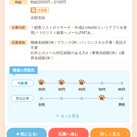
時給2000円～2100円
時給
交通費
全額支給
＊顧客リストのリサーチ・作成(LinkedInというアプリを使
仕事内容
用)＊↑のリスト顧客へメール(FMTあ…
職種未経験OK / ブランクOK / パソコンスキル不要 / 英語力
応募資格
不要
社外とのメール対応経験のある方♪（事務未経験OK）※業
界未経験OK！
職場の雰囲気
年齢層
20代
30代
40代
50代
60代
男女比率
女性
男性
もっと見る
気になる!
応募へ進む
詳しく見る