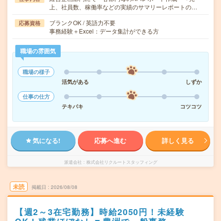
上、社員数、稼働率などの実績のサマリーレポートの…
ブランクOK / 英語力不要
応募資格
事務経験＋Excel：データ集計ができる方
職場の雰囲気
職場の様子
活気がある
しずか
仕事の仕方
テキパキ
コツコツ
気になる!
応募へ進む
詳しく見る
派遣会社
株式会社リクルートスタッフィング
未読
掲載日
2026/08/08
【週2～3在宅勤務】時給2050円！未経験