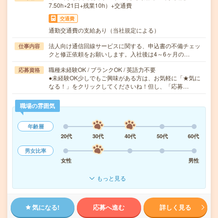
7.50h×21日+残業10h）+交通費
交通費
通勤交通費の支給あり（当社規定による）
法人向け通信回線サービスに関する、申込書の不備チェッ
仕事内容
クと修正依頼をお願いします。入社後は4～6ヶ月の…
職種未経験OK / ブランクOK / 英語力不要
応募資格
●未経験OK少しでもご興味がある方は、お気軽に「★気に
なる！」をクリックしてくださいね！但し、「応募…
職場の雰囲気
年齢層
20代
30代
40代
50代
60代
男女比率
女性
男性
もっと見る
気になる!
応募へ進む
詳しく見る