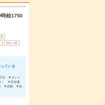
No.ASSNJKAS69080JR
給1750
歓迎
手
日払いOK
整っていま
千住 ▼キレイ
り） ▼完全週
迎 ▼庶務 ▼初