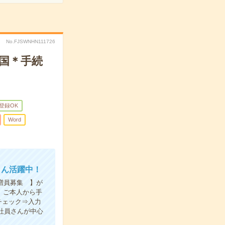
No.FJSWNHN111726
国＊手続
B登録OK
Word
さん活躍中！
増員募集 】が
 ご本人から手
チェック⇒入力
社員さんが中心