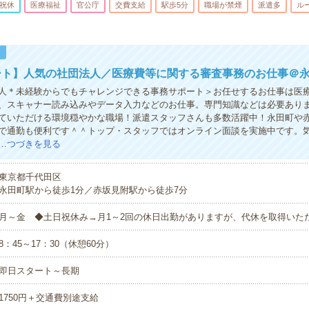
祝休
医療福祉
官公庁
交費支給
駅歩5分
職場が禁煙
派遣多
ル
！
ート】人気の社団法人／医療費等に関する審査事務のお仕事＠
人＊未経験からでもチャレンジできる事務サポート＞お任せするお仕事は医
、スキャナー読み込みやデータ入力などのお仕事。専門知識などは必要ありま
ていただける環境穏やかな職場！派遣スタッフさんも多数活躍中！永田町や
で通勤も便利です＾＾トップ・スタッフではオンライン面談を実施中です。
…
つづきを見る
東京都千代田区
永田町駅から徒歩1分／赤坂見附駅から徒歩7分
月～金 ◆土日祝休み→月1～2回の休日出勤がありますが、代休を取得いた
8：45～17：30（休憩60分）
即日スタート～長期
1750円＋交通費別途支給