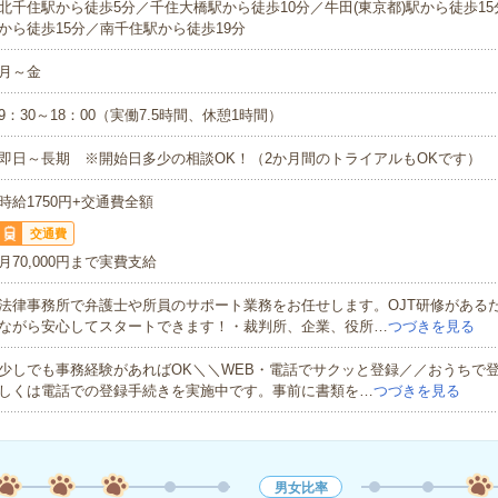
北千住駅から徒歩5分／千住大橋駅から徒歩10分／牛田(東京都)駅から徒歩1
から徒歩15分／南千住駅から徒歩19分
月～金
9：30～18：00（実働7.5時間、休憩1時間）
即日～長期 ※開始日多少の相談OK！（2か月間のトライアルもOKです）
時給1750円+交通費全額
交通費
月70,000円まで実費支給
法律事務所で弁護士や所員のサポート業務をお任せします。OJT研修がある
ながら安心してスタートできます！・裁判所、企業、役所…
つづきを見る
少しでも事務経験があればOK＼＼WEB・電話でサクッと登録／／おうちで登
しくは電話での登録手続きを実施中です。事前に書類を…
つづきを見る
男女比率