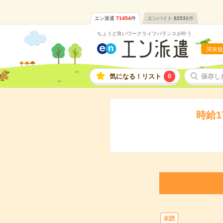
エン派遣
71454
件
エンバイト
82531
件
ちょうど良いワークライフバランスが叶う
関東版
気になる！リスト
0
保存し
時給
未読