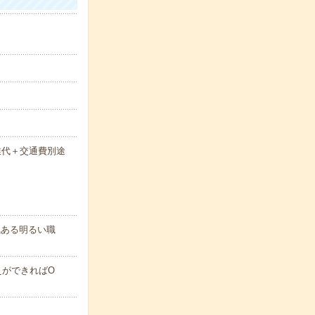
残業代＋交通費別途
気ある明るい職
えができればO