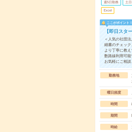
週5日勤務
土日
Excel
ここがポイント
【即日スタ
＜人気の社団法
細書のチェック
より丁寧に教え
数路線利用可能
お気軽にご相談
勤務地
曜日頻度
時間
期間
時給