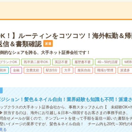
OK！】ルーティンをコツコツ！海外転勤＆帰
返信＆書類確認
派遣
倒的なシェアを誇る、大手ネット証券会社です！
ブランクOK
既卒第二新卒OK
英語不要
履歴書不要
40～50代活躍
WE
祝休
金融
交費支給
駅歩5分
大手
服装自由
職場が禁煙
派遣多
！
ポジション！髪色＆ネイル自由！業界経験も知識も不問！派遣
トップクラスの大手ネット証券会社から、事務スタッフさんの【 未経験OK×
✤ 担当するのは、海外にお引越し＆日本へ帰国するお客さまの事務手続き。
問合せメールが届くので、テンプレートを使って手順を返信⇒届いた書類を
 堅いイメージの業界ですが、髪色＆ネイル自由！ チーム内も20代～30代の
見る