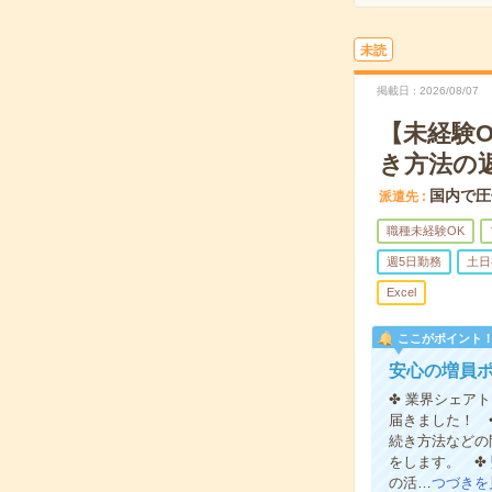
未読
掲載日
2026/08/07
【未経験
き方法の
国内で圧
派遣先
職種未経験OK
週5日勤務
土日
Excel
ここがポイント
安心の増員
✤ 業界シェア
届きました！ 
続き方法などの
をします。 ✤
の活…
つづきを