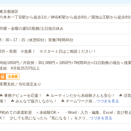
東京都港区
六本木一丁目駅から徒歩1分／神谷町駅から徒歩8分／溜池山王駅から徒歩8分
月曜～金曜の週5日勤務/土日祝日休み
8：30～17：15（休憩60分）実働7時間45分
8月～長期 ※急募！ ※スタート日はご相談ください！
時給1850円／月収例：301,088円＝1850円×7時間45分×21日勤務の場合＋
支給 #月収25万円以上
交通費
実費支給／当社規定あり
☘ 事務デビューを応援！ ☘ ルーティンだから未経験さんも安心！ ☘ 活
場！ ☘ みんなで協力しながら！ ☘ チームワーク抜…
つづきを見る
#初めての派遣歓迎 ＜未経験OK＞ ・Word：入力・編集、Excel：並び替
K！ 少しでも気になったら『気になる！』をクリ…
つづきを見る