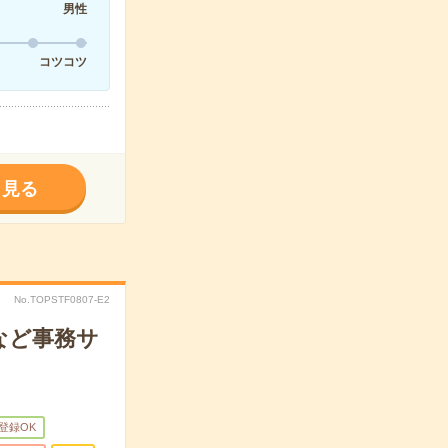
男性
コツコツ
く見る
No.TOPSTF0807-E2
など事務サ
B登録OK