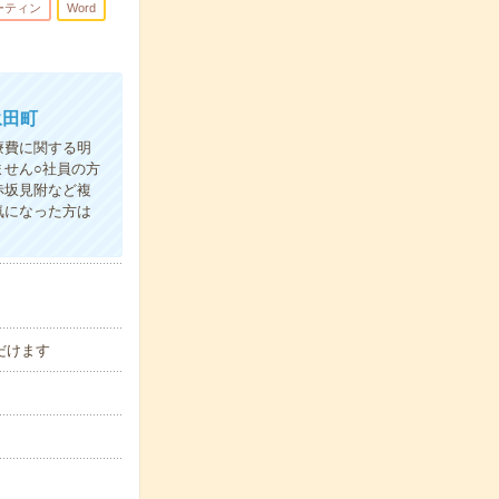
ーティン
Word
永田町
療費に関する明
せん○社員の方
赤坂見附など複
気になった方は
だけます