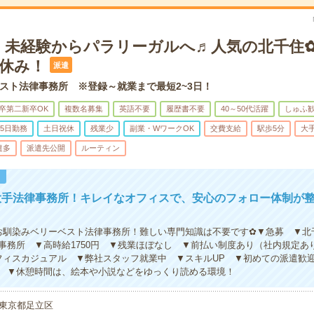
】未経験からパラリーガルへ♬人気の北千住✿時
祝休み！
派遣
スト法律事務所 ※登録～就業まで最短2~3日！
卒第二新卒OK
複数名募集
英語不要
履歴書不要
40～50代活躍
しゅふ
5日勤務
土日祝休
残業少
副業・WワークOK
交費支給
駅歩5分
大
遣多
派遣先公開
ルーティン
！
大手法律事務所！キレイなオフィスで、安心のフォロー体制が
お馴染みベリーベスト法律事務所！難しい専門知識は不要です✿▼急募 ▼北
事務所 ▼高時給1750円 ▼残業ほぼなし ▼前払い制度あり（社内規定あ
フィスカジュアル ▼弊社スタッフ就業中 ▼スキルUP ▼初めての派遣歓
 ▼休憩時間は、絵本や小説などをゆっくり読める環境！
東京都足立区