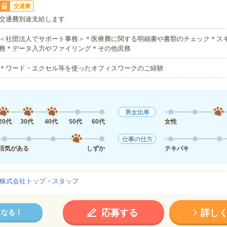
交通費
交通費別途支給します
＜社団法人でサポート事務＞＊医療費に関する明細書や書類のチェック＊ス
務＊データ入力やファイリング＊その他庶務
＊ワード・エクセル等を使ったオフィスワークのご経験
男女比率
20代
30代
40代
50代
60代
女性
仕事の仕方
活気がある
しずか
テキパキ
株式会社トップ・スタッフ
応募する
詳し
になる！