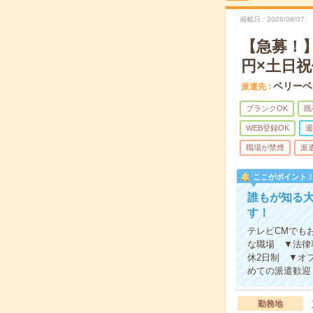
掲載日
2026/08/07
【急募！
円×土日
ベリーベ
派遣先
ブランクOK
既
WEB登録OK
週
職場が禁煙
派
ここがポイント
誰もが知る
す！
テレビCMでも
な職場 ▼法律
休2日制 ▼オ
めての派遣歓迎
勤務地