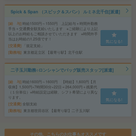
Spick & Span （スピック＆スパン） ルミネ北千住[派遣]
給 与
時給1500円～1550円 上記給与＋時間外勤務
手当＋交通費全額支給いたします ※ご経験により上記
以上のお時給もご相談させていただきます ※時間外手
当はお時給の1.25倍です！
気になる!
交通費
「規定支給」
勤務地
東京都足立区 【最寄り駅】北千住駅
二子玉川勤務○ロンシャンでバッグ販売スタッフ[派遣]
給 与
時給1600円～1600円 【時給】1,600円【月
収例】1,500円×7時間30分×22日＝264,000円＋残業代
（１分単位）※時給設定は経験、シフト希望により異な
ります。
気になる!
交通費
全額支給
勤務地
東京都世田谷区 【最寄り駅】二子玉川駅
その他、こちらのお仕事もオススメです