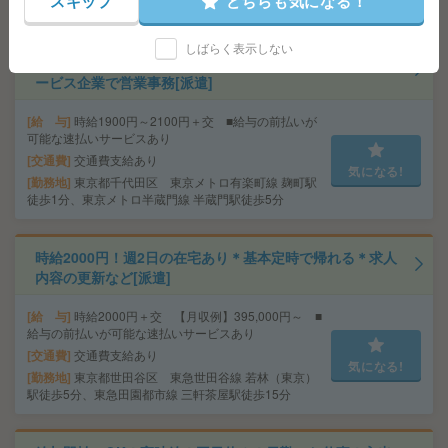
スキップ
どちらも気になる！
歩1分
しばらく表示しない
完全在宅＊時給1900円！週4日＆10-15時半勤務！人材サ
ービス企業で営業事務[派遣]
給 与
時給1900円～2100円＋交 ■給与の前払いが
可能な速払いサービスあり
交通費
交通費支給あり
気になる!
勤務地
東京都千代田区 東京メトロ有楽町線 麹町駅
徒歩1分、東京メトロ半蔵門線 半蔵門駅徒歩5分
時給2000円！週2日の在宅あり＊基本定時で帰れる＊求人
内容の更新など[派遣]
給 与
時給2000円＋交 【月収例】395,000円～ ■
給与の前払いが可能な速払いサービスあり
交通費
交通費支給あり
気になる!
勤務地
東京都世田谷区 東急世田谷線 若林（東京）
駅徒歩5分、東急田園都市線 三軒茶屋駅徒歩15分