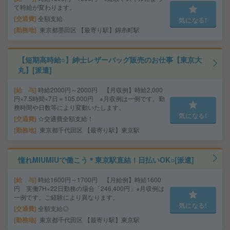
て時給が変わります。
交通費
全額支給
気になる!
勤務地
東京都墨田区 【最寄り駅】錦糸町駅
【短期高時給○】紳士レザーバッグ販売のお仕事【東京大
丸】[派遣]
給 与
時給2000円～2000円 【月収例】時給2,000
円×7.5時間×7日＝105,000円 ※月収例は一例です。勤
務時間や日数等により変動いたします。
気になる!
交通費
☆交通費全額支給！
勤務地
東京都千代田区 【最寄り駅】東京駅
憧れMIUMIUで働こう＊東京駅直結！日払いOK○[派遣]
給 与
時給1600円～1700円 【月給例】時給1600
円 実働7H×22日勤務の場合「246,400円」※月収例は
一例です。ご経験により異なります。
気になる!
交通費
全額支給◎
勤務地
東京都千代田区 【最寄り駅】東京駅