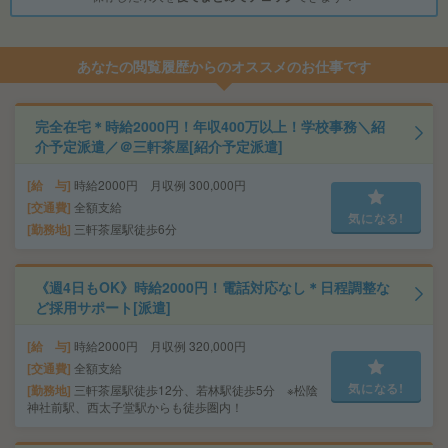
あなたの閲覧履歴からのオススメのお仕事です
完全在宅＊時給2000円！年収400万以上！学校事務＼紹
介予定派遣／＠三軒茶屋[紹介予定派遣]
給 与
時給2000円 月収例 300,000円
交通費
全額支給
気になる!
勤務地
三軒茶屋駅徒歩6分
《週4日もOK》時給2000円！電話対応なし＊日程調整な
ど採用サポート[派遣]
給 与
時給2000円 月収例 320,000円
交通費
全額支給
気になる!
勤務地
三軒茶屋駅徒歩12分、若林駅徒歩5分 ※松陰
神社前駅、西太子堂駅からも徒歩圏内！