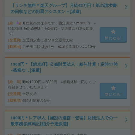
【ランチ無料＊楽天グループ】月給42万円！紙の請求書
の回収などの部署アシスタント[派遣]
給 与
月給制のお仕事です：固定月給 425300円 ※
時給換算 時給2800円（残業代・交通費は別途支給あ
り）
気になる!
交通費
交通費規定に基づき交通費支給
勤務地
二子玉川駅 徒歩4分、成城学園前駅 バス30分
1900円＊【錦糸町】公益財団法人！給与計算！定時17時
×残業なし[派遣]
給 与
時給1900円～2000円 ※業務経験に応じてご
相談させていただきます
交通費
全額支給
気になる!
勤務地
錦糸町駅徒歩5分
1800円＊レア求人【施設の運営・管理】財団法人での一
般事務@練馬区[紹介予定派遣]