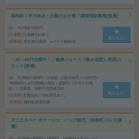
高時給！平日休み！日勤のお仕事！調理補助業務[派遣]
給 与
時給1600円
交通費
交通費支給有り
気になる!
勤務地
東京都三鷹市 ※バイク通勤OK
＼40～60代活躍中！／健康ジュース《飲み放題》野菜の
カット[派遣]
給 与
時給1350円／月収例：259,548円＝1,350円×
7時間45分×20日勤務の場合＋残業代（月10ｈの場
合）、交通費、深夜手当別途支給
気になる!
交通費
実費支給／当社規定あり。
勤務地
無料駐車場完備
アニエスベー ボヤージュ バッグ販売 錦糸町パルコ[派
遣]
給 与
時給1500円～1500円 ※経験やスキルによっ