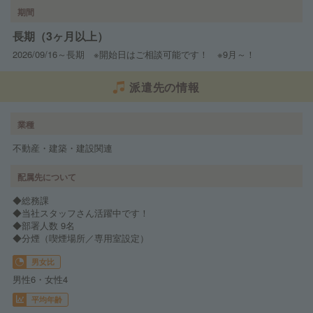
期間
長期（3ヶ月以上）
2026/09/16～長期 ※開始日はご相談可能です！ ※9月～！
派遣先の情報
業種
不動産・建築・建設関連
配属先について
◆総務課
◆当社スタッフさん活躍中です！
◆部署人数 9名
◆分煙（喫煙場所／専用室設定）
男女比
男性6・女性4
平均年齢