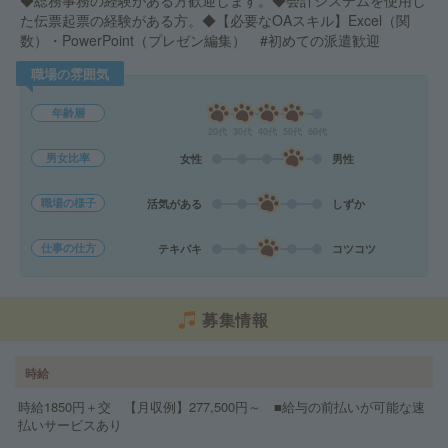
◆総務事務の経験がある方歓迎します。◆会計システムを使用し
た伝票起票の経験がある方。◆【必要なOAスキル】Excel（関
数）・PowerPoint（プレゼン編集） #初めての派遣歓迎
職場の雰囲気
年齢層
20代
30代
40代
50代
60代
男女比率
女性
男性
職場の様子
活気がある
しずか
仕事の仕方
テキパキ
コツコツ
募集情報
時給
時給1850円＋交 【月収例】277,500円～ ■給与の前払いが可能な速
払いサービスあり