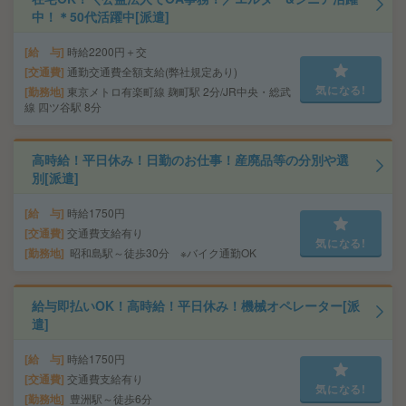
中！＊50代活躍中[派遣]
給 与
時給2200円＋交
交通費
通勤交通費全額支給(弊社規定あり)
気になる!
勤務地
東京メトロ有楽町線 麹町駅 2分/JR中央・総武
線 四ツ谷駅 8分
高時給！平日休み！日勤のお仕事！産廃品等の分別や選
別[派遣]
給 与
時給1750円
交通費
交通費支給有り
気になる!
勤務地
昭和島駅～徒歩30分 ※バイク通勤OK
給与即払いOK！高時給！平日休み！機械オペレーター[派
遣]
給 与
時給1750円
交通費
交通費支給有り
気になる!
勤務地
豊洲駅～徒歩6分