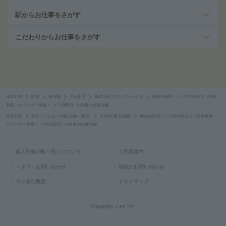
駅からお仕事をさがす
こだわりからお仕事をさがす
派遣TOP
関東
東京都
千代田区
株式会社スタッフサービス
時給1850円！＜17時45分まで＞総務
事務・カウンター業務＊（111435912）の派遣の仕事詳細
派遣TOP
東京メトロ丸ノ内線(池袋－荻窪)
大手町(東京都)駅
時給1850円！＜17時45分まで＞総務事務・
カウンター業務＊（111435912）の派遣の仕事詳細
個人情報の取り扱いについて
ご利用規約
ヘルプ・お問い合わせ
掲載のお問い合わせ
エン会社概要
サイトマップ
Copyright © en Inc.