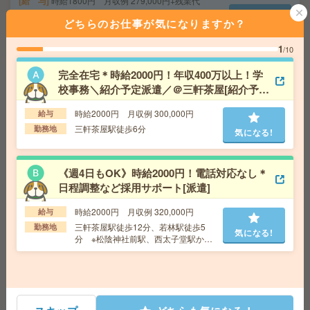
給 与
時給1800円 月収例 279,000円+残業代
交通費
全額支給
どちらのお仕事が気になりますか？
気になる!
勤務地
練馬高野台駅徒歩15分 ※自転車通勤OKで
す！
1
/10
完全在宅＊時給2000円！年収400万以上！学
時給1750円！人気の学校勤務＊基本16時まで＊書類の封
校事務＼紹介予定派遣／＠三軒茶屋[紹介予定
入など学校事務！12月迄[派遣]
派遣]
時給2000円 月収例 300,000円
給与
給 与
時給1750円＋交 【月収例】301,875円～ ■
三軒茶屋駅徒歩6分
勤務地
気になる!
給与の前払いが可能な速払いサービスあり
交通費
交通費支給あり
気になる!
勤務地
東京都千代田区 中央・総武線各停 飯田橋駅
《週4日もOK》時給2000円！電話対応なし＊
徒歩7分
日程調整など採用サポート[派遣]
時給2000円 月収例 320,000円
給与
時給2050円！ピタッと17時終業＊六本木ヒルズ森タワー
三軒茶屋駅徒歩12分、若林駅徒歩5
勤務地
勤務＊2名の募集[派遣]
気になる!
分 ※松陰神社前駅、西太子堂駅から
も徒歩圏内！
給 与
時給2050円＋交 【月収例】353,625円～ ■
給与の前払いが可能な速払いサービスあり
交通費
交通費支給あり
気になる!
勤務地
東京都港区 東京メトロ日比谷線 六本木駅徒