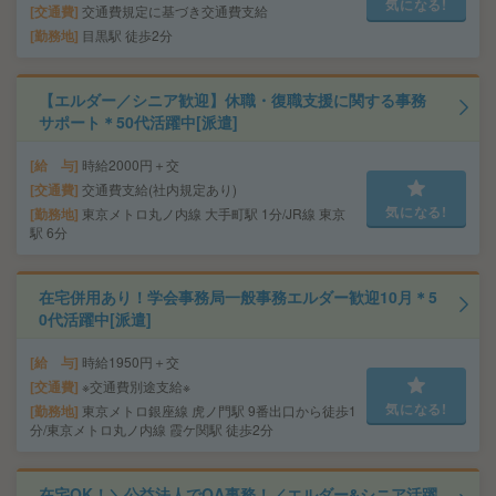
気になる!
交通費
交通費規定に基づき交通費支給
勤務地
目黒駅 徒歩2分
【エルダー／シニア歓迎】休職・復職支援に関する事務
サポート＊50代活躍中[派遣]
給 与
時給2000円＋交
交通費
交通費支給(社内規定あり)
気になる!
勤務地
東京メトロ丸ノ内線 大手町駅 1分/JR線 東京
駅 6分
在宅併用あり！学会事務局一般事務エルダー歓迎10月＊5
0代活躍中[派遣]
給 与
時給1950円＋交
交通費
※交通費別途支給※
気になる!
勤務地
東京メトロ銀座線 虎ノ門駅 9番出口から徒歩1
分/東京メトロ丸ノ内線 霞ケ関駅 徒歩2分
在宅OK！＼公益法人でOA事務！／エルダー&シニア活躍