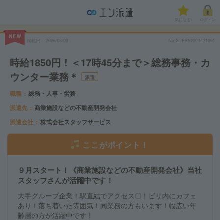
気になる!
ログイン
NEW
掲載日
2026/08/09
No.STFSV2204421091
時給1850円！＜17時45分まで＞総務事務・カ
ウンター業務＊
派遣
職種
総務・人事・労務
派遣先
商業施設などの不動産開発会社
派遣会社
株式会社スタッフサービス
ここがポイント！
９月スタート！《商業施設などの不動産開発会社》当社
スタッフさんが活躍中です！
大手グループ企業！駅直結でアクセス〇！ビリ内にカフェ
あり！落ち着いた雰囲気！同業務の方もいます！幅広い年
齢層の方が活躍中です！