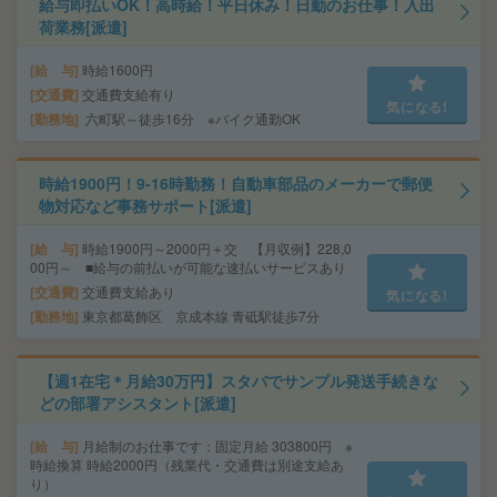
給与即払いOK！高時給！平日休み！日勤のお仕事！入出
荷業務[派遣]
給 与
時給1600円
交通費
交通費支給有り
気になる!
勤務地
六町駅～徒歩16分 ※バイク通勤OK
時給1900円！9-16時勤務！自動車部品のメーカーで郵便
物対応など事務サポート[派遣]
給 与
時給1900円～2000円＋交 【月収例】228,0
00円～ ■給与の前払いが可能な速払いサービスあり
交通費
交通費支給あり
気になる!
勤務地
東京都葛飾区 京成本線 青砥駅徒歩7分
【週1在宅＊月給30万円】スタバでサンプル発送手続きな
どの部署アシスタント[派遣]
給 与
月給制のお仕事です：固定月給 303800円 ※
時給換算 時給2000円（残業代・交通費は別途支給あ
り）