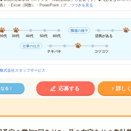
表）・Excel（関数）・PowerPoint（プ…
つづきを見る
職場の様子
20代
30代
40代
50代
60代
活気がある
仕事の仕方
テキパキ
コツコツ
株式会社スタッフサービス
応募する
詳し
になる！