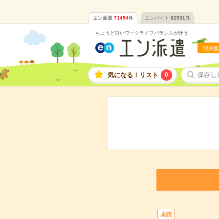
エン派遣
71454
件
エンバイト
82531
件
ちょうど良いワークライフバランスが叶う
関東版
気になる！リスト
0
保存し
未読