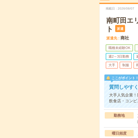
掲載日
2026/08/07
南町田エ
ト
派遣
商社
派遣先
職種未経験OK
週2～3日勤務
大手
制服
ここがポイント
質問しやす
大手人気企業！
飲食店・コンビ
勤務地
曜日頻度