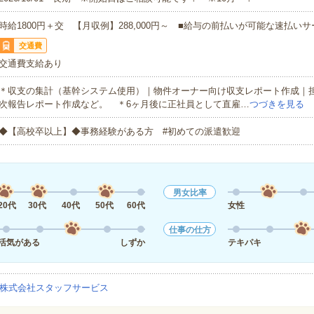
時給1800円＋交 【月収例】288,000円～ ■給与の前払いが可能な速払い
交通費
交通費支給あり
＊収支の集計（基幹システム使用）｜物件オーナー向け収支レポート作成｜
次報告レポート作成など。 ＊6ヶ月後に正社員として直雇…
つづきを見る
◆【高校卒以上】◆事務経験がある方 #初めての派遣歓迎
男女比率
20代
30代
40代
50代
60代
女性
仕事の仕方
活気がある
しずか
テキパキ
株式会社スタッフサービス