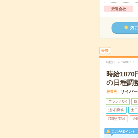
派遣会社
気
未読
掲載日
2026/08/07
時給18
の日程調
サイバー
派遣先
ブランクOK
既
週5日勤務
土日
職場が禁煙
派
ここがポイント