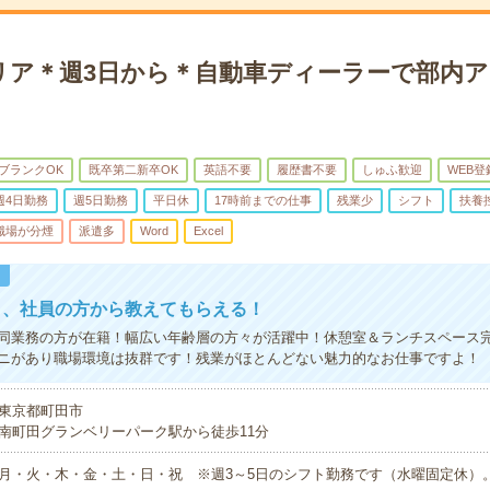
リア＊週3日から＊自動車ディーラーで部内
ブランクOK
既卒第二新卒OK
英語不要
履歴書不要
しゅふ歓迎
WEB登
週4日勤務
週5日勤務
平日休
17時前までの仕事
残業少
シフト
扶養
職場が分煙
派遣多
Word
Excel
！
く、社員の方から教えてもらえる！
同業務の方が在籍！幅広い年齢層の方々が活躍中！休憩室＆ランチスペース
ニがあり職場環境は抜群です！残業がほとんどない魅力的なお仕事ですよ！
東京都町田市
南町田グランベリーパーク駅から徒歩11分
月・火・木・金・土・日・祝 ※週3～5日のシフト勤務です（水曜固定休）