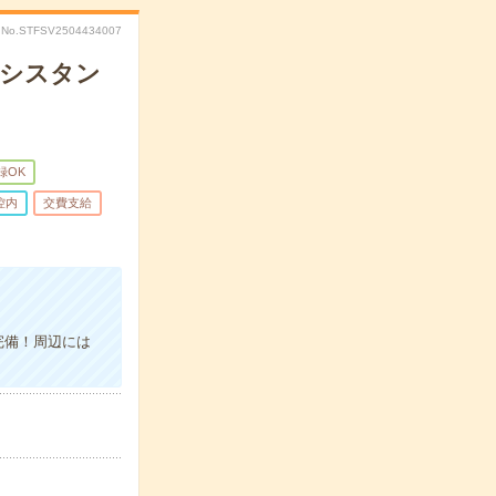
No.STFSV2504434007
アシスタン
録OK
控内
交費支給
完備！周辺には
。