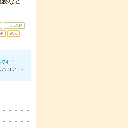
業務など
しゅふ歓迎
多
Word
事です！
ュアル！アット