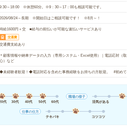
9:30～18:00 ※休憩60分。※9：30～17：00も相談可能です。
2026/08/24～長期 ※開始日はご相談可能です！ ※8月～！
時給1600円＋交 ■給与の前払いが可能な速払いサービスあり
交通費
交通費支給あり
＊顧客情報や納車データの入力（専用システム・Excel使用）｜電話応対（
心）など
◆未経験者歓迎！◆電話対応を含めた事務経験をお持ちの方歓迎。 #初めて
職場の様子
20代
30代
40代
50代
60代
活気がある
仕事の仕方
テキパキ
コツコツ