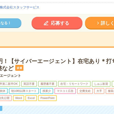
株式会社スタッフサービス
応募する
詳し
になる！
70円！【サイバーエージェント】在宅あり＊打
整など
派遣
エージェント
卒第二新卒OK
英語不要
履歴書不要
在宅・リモートワーク
しゅふ歓迎
祝休
朝10時以降スタート
残業少
マスコミ広告
交費支給
大手
服装
遣先公開
Word
Excel
PowerPoint
！