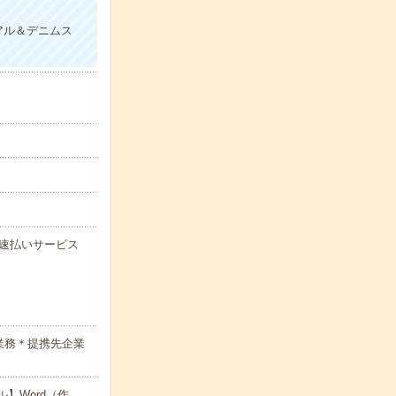
！
アル＆デニムス
能な速払いサービス
業務＊提携先企業
】Word（作