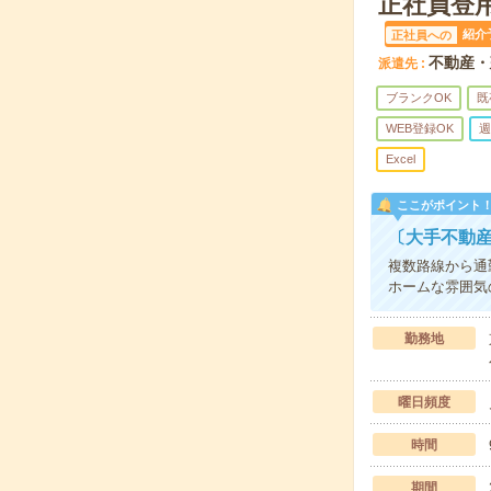
正社員登
紹介
正社員への
不動産・
派遣先
ブランクOK
既
WEB登録OK
週
Excel
ここがポイント
〔大手不動
複数路線から通
ホームな雰囲気
勤務地
曜日頻度
時間
期間