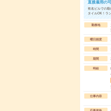
直接雇用の
有名ビルでの勤
タイルOK！ラ
勤務地
曜日頻度
時間
期間
時給
仕事内容
応募資格