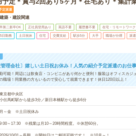
用予定＊賞与2回あり5ヶ月＊在宅あり＊集計
予定派遣
建築・建設関連
卒第二新卒OK
正社員登用あり
英語不要
履歴書不要
在宅・リモートワーク
5日勤務
土日祝休
住宅
交費支給
駅歩5分
大手
職場が分煙
派遣
！
産管理会社〕嬉しい土日祝お休み！人気の紹介予定派遣のお仕
勤可能！周辺には飲食店・コンビニがあり何かと便利！服装はオフィスカジ
の職場！同業務の方もいるので安心して就業できます！休日120日以上！
東京都中央区
小伝馬町駅から徒歩3分／新日本橋駅から徒歩6分
月～金 ※土日祝休み
9:00～17:30 ※残業は月10～20時間程度。※休憩60分。
2026/10/01～長期 ※開始日はご相談可能です！ ※10月～！