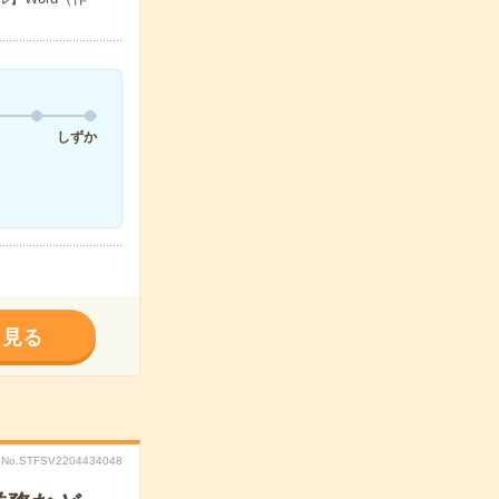
しずか
く見る
No.STFSV2204434048