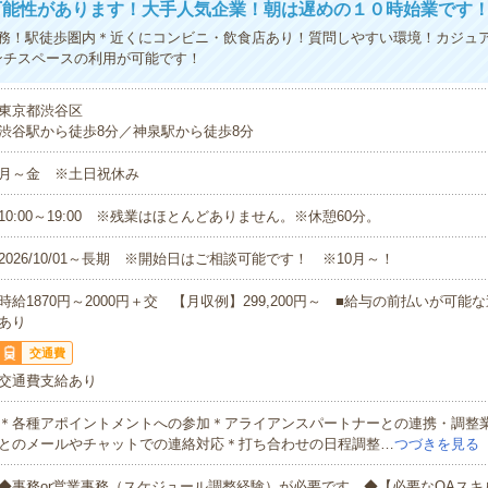
可能性があります！大手人気企業！朝は遅めの１０時始業です
務！駅徒歩圏内＊近くにコンビニ・飲食店あり！質問しやすい環境！カジュ
ンチスペースの利用が可能です！
東京都渋谷区
渋谷駅から徒歩8分／神泉駅から徒歩8分
月～金 ※土日祝休み
10:00～19:00 ※残業はほとんどありません。※休憩60分。
2026/10/01～長期 ※開始日はご相談可能です！ ※10月～！
時給1870円～2000円＋交 【月収例】299,200円～ ■給与の前払いが可
あり
交通費
交通費支給あり
＊各種アポイントメントへの参加＊アライアンスパートナーとの連携・調整
とのメールやチャットでの連絡対応＊打ち合わせの日程調整…
つづきを見る
◆事務or営業事務（スケジュール調整経験）が必要です。◆【必要なOAスキル