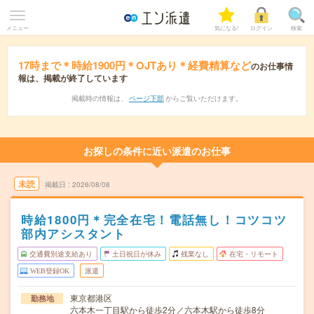
メニュー
気になる!
ログイン
検索
17時まで＊時給1900円＊OJTあり＊経費精算など
のお仕事情
報は、掲載が終了しています
掲載時の情報は、
ページ下部
からご覧いただけます。
お探しの条件に近い派遣のお仕事
未読
掲載日
2026/08/08
時給1800円＊完全在宅！電話無し！コツコツ
部内アシスタント
交通費別途支給あり
土日祝日が休み
残業なし
在宅・リモート
WEB登録OK
派遣
東京都港区
勤務地
六本木一丁目駅から徒歩2分／六本木駅から徒歩8分