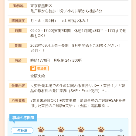
東京都墨田区
勤務地
亀戸駅から徒歩11分／小村井駅から徒歩8分
月～金（週5日） ※土日祝お休み！
曜日頻度
09:00～17:00(実働7時間 休憩1時間)※8時半～17時まで勤
時間
務もOK！
2026年09月上旬～長期 8月中開始もご相談ください！
期間
※9月～！
時給1770円 月収例 247,800円
時給
交通費
全額支給
＼委託先工場での生産に関わる事務サポート業務！／＊製
仕事内容
品の原材料の発注業務（SAP・Excel使用）＊…
※業界未経験OK！■営業事務・購買事務のご経験■SAPを使
応募資格
用した業務のご経験■英語：（会話）電話取次…
職場の雰囲気
年齢層