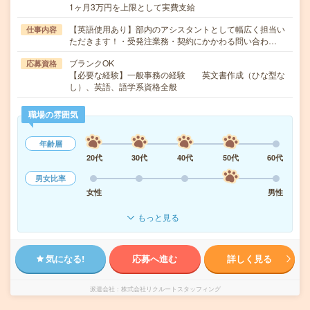
1ヶ月3万円を上限として実費支給
【英語使用あり】部内のアシスタントとして幅広く担当い
仕事内容
ただきます！・受発注業務・契約にかかわる問い合わ…
ブランクOK
応募資格
【必要な経験】一般事務の経験 英文書作成（ひな型な
し）、英語、語学系資格全般
職場の雰囲気
年齢層
20代
30代
40代
50代
60代
男女比率
女性
男性
もっと見る
気になる!
応募へ進む
詳しく見る
派遣会社
株式会社リクルートスタッフィング