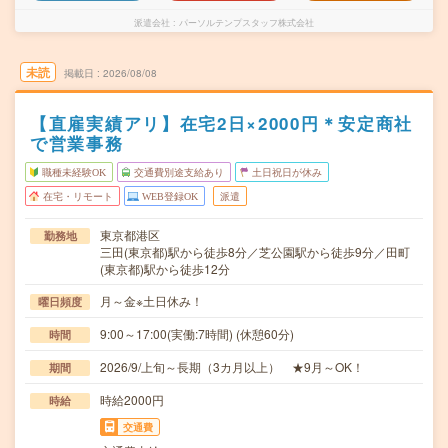
派遣会社
パーソルテンプスタッフ株式会社
未読
掲載日
2026/08/08
【直雇実績アリ】在宅2日×2000円＊安定商社
で営業事務
職種未経験OK
交通費別途支給あり
土日祝日が休み
在宅・リモート
WEB登録OK
派遣
東京都港区
勤務地
三田(東京都)駅から徒歩8分／芝公園駅から徒歩9分／田町
(東京都)駅から徒歩12分
月～金※土日休み！
曜日頻度
9:00～17:00(実働:7時間) (休憩60分)
時間
2026/9/上旬～長期（3カ月以上） ★9月～OK！
期間
時給2000円
時給
交通費