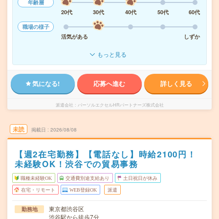
年齢層
20代
30代
40代
50代
60代
職場の様子
活気がある
しずか
もっと見る
気になる!
応募へ進む
詳しく見る
派遣会社
パーソルエクセルHRパートナーズ株式会社
未読
掲載日
2026/08/08
【週2在宅勤務】【電話なし】時給2100円！
未経験OK！渋谷での貿易事務
職種未経験OK
交通費別途支給あり
土日祝日が休み
在宅・リモート
WEB登録OK
派遣
東京都渋谷区
勤務地
渋谷駅から徒歩7分