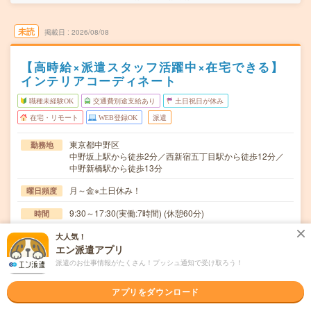
未読
掲載日
2026/08/08
【高時給×派遣スタッフ活躍中×在宅できる】
インテリアコーディネート
職種未経験OK
交通費別途支給あり
土日祝日が休み
在宅・リモート
WEB登録OK
派遣
東京都中野区
勤務地
中野坂上駅から徒歩2分／西新宿五丁目駅から徒歩12分／
中野新橋駅から徒歩13分
月～金※土日休み！
曜日頻度
9:30～17:30(実働:7時間) (休憩60分)
時間
2026/9/上旬～長期（3カ月以上） ★9月～OK！
期間
大人気！
エン派遣アプリ
時給2000円
時給
派遣のお仕事情報がたくさん！プッシュ通知で受け取ろう！
交通費
アプリをダウンロード
交通費支給