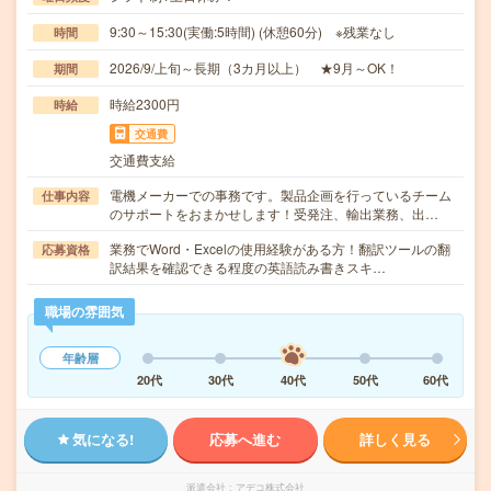
9:30～15:30(実働:5時間) (休憩60分) ※残業なし
時間
2026/9/上旬～長期（3カ月以上） ★9月～OK！
期間
時給2300円
時給
交通費
交通費支給
電機メーカーでの事務です。製品企画を行っているチーム
仕事内容
のサポートをおまかせします！受発注、輸出業務、出…
業務でWord・Excelの使用経験がある方！翻訳ツールの翻
応募資格
訳結果を確認できる程度の英語読み書きスキ…
職場の雰囲気
年齢層
20代
30代
40代
50代
60代
気になる!
応募へ進む
詳しく見る
派遣会社
アデコ株式会社