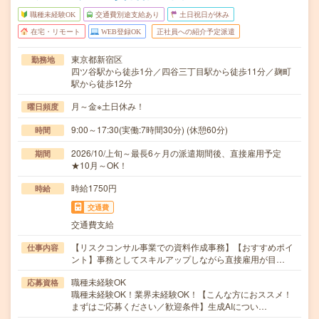
職種未経験OK
交通費別途支給あり
土日祝日が休み
在宅・リモート
WEB登録OK
正社員への紹介予定派遣
東京都新宿区
勤務地
四ツ谷駅から徒歩1分／四谷三丁目駅から徒歩11分／麹町
駅から徒歩12分
月～金※土日休み！
曜日頻度
9:00～17:30(実働:7時間30分) (休憩60分)
時間
2026/10/上旬～最長6ヶ月の派遣期間後、直接雇用予定
期間
★10月～OK！
時給1750円
時給
交通費
交通費支給
【リスクコンサル事業での資料作成事務】【おすすめポイ
仕事内容
ント】事務としてスキルアップしながら直接雇用が目…
職種未経験OK
応募資格
職種未経験OK！業界未経験OK！【こんな方におススメ！
まずはご応募ください／歓迎条件】生成AIについ…