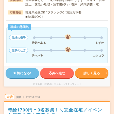
計上・支払い処理・請求書発行・在庫、納期調整・電…
職種未経験OK / ブランクOK / 英語力不要
応募資格
■未経験OK！
職場の雰囲気
職場の様子
活気がある
しずか
仕事の仕方
テキパキ
コツコツ
気になる!
応募へ進む
詳しく見る
派遣会社
株式会社リクルートスタッフィング
未読
掲載日
2026/08/08
時給1700円＊3名募集！＼完全在宅／イベン