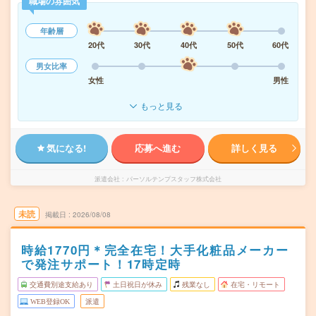
職場の雰囲気
年齢層
20代
30代
40代
50代
60代
男女比率
女性
男性
もっと見る
気になる!
応募へ進む
詳しく見る
派遣会社
パーソルテンプスタッフ株式会社
未読
掲載日
2026/08/08
時給1770円＊完全在宅！大手化粧品メーカー
で発注サポート！17時定時
交通費別途支給あり
土日祝日が休み
残業なし
在宅・リモート
WEB登録OK
派遣