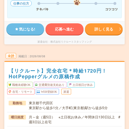
仕事の仕方
テキパキ
コツコツ
気になる!
応募へ進む
詳しく見る
派遣会社
株式会社リクルートスタッフィング
未読
掲載日
2026/08/08
【リクルート】完全在宅＊時給1720円！
HotPepperグルメの原稿作成
職種未経験OK
交通費別途支給あり
土日祝日が休み
在宅・リモート
WEB登録OK
派遣
東京都千代田区
勤務地
東京駅から徒歩1分／大手町(東京都)駅から徒歩5分
月～金（週5日） ※土日祝お休み／年間休日130日以上 #
曜日頻度
週3日以上在宅