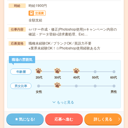
時給1900円
時給
交通費
全額支給
○バナー作成・修正(Photoshop使用)○キャンペーン内容の
仕事内容
確認・データ登録○請求書処理、Exc…
職種未経験OK / ブランクOK / 英語力不要
応募資格
※業界未経験OK！☆Photoshop使用経験ある方
職場の雰囲気
年齢層
20代
30代
40代
50代
60代
男女比率
女性
男性
もっと見る
気になる!
応募へ進む
詳しく見る