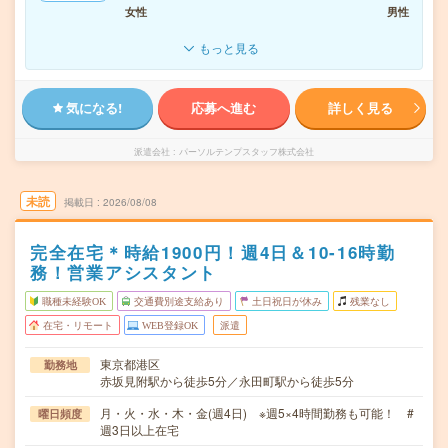
女性
男性
もっと見る
気になる!
応募へ進む
詳しく見る
派遣会社
パーソルテンプスタッフ株式会社
未読
掲載日
2026/08/08
完全在宅＊時給1900円！週4日＆10-16時勤
務！営業アシスタント
職種未経験OK
交通費別途支給あり
土日祝日が休み
残業なし
在宅・リモート
WEB登録OK
派遣
東京都港区
勤務地
赤坂見附駅から徒歩5分／永田町駅から徒歩5分
月・火・水・木・金(週4日) ※週5×4時間勤務も可能！ #
曜日頻度
週3日以上在宅