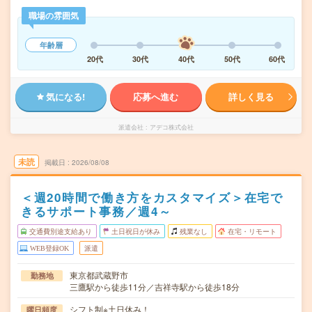
職場の雰囲気
年齢層
20代
30代
40代
50代
60代
気になる!
応募へ進む
詳しく見る
派遣会社
アデコ株式会社
未読
掲載日
2026/08/08
＜週20時間で働き方をカスタマイズ＞在宅で
きるサポート事務／週4～
交通費別途支給あり
土日祝日が休み
残業なし
在宅・リモート
WEB登録OK
派遣
東京都武蔵野市
勤務地
三鷹駅から徒歩11分／吉祥寺駅から徒歩18分
シフト制※土日休み！
曜日頻度