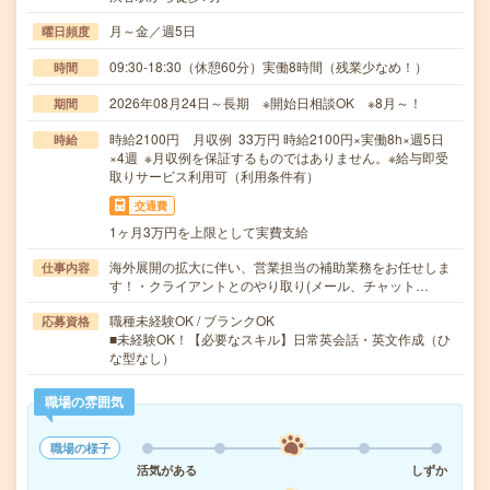
月～金／週5日
曜日頻度
09:30-18:30（休憩60分）実働8時間（残業少なめ！）
時間
2026年08月24日～長期 ※開始日相談OK ※8月～！
期間
時給2100円 月収例 33万円 時給2100円×実働8h×週5日
時給
×4週 ※月収例を保証するものではありません。※給与即受
取りサービス利用可（利用条件有）
交通費
1ヶ月3万円を上限として実費支給
海外展開の拡大に伴い、営業担当の補助業務をお任せしま
仕事内容
す！・クライアントとのやり取り(メール、チャット…
職種未経験OK / ブランクOK
応募資格
■未経験OK！【必要なスキル】日常英会話・英文作成（ひ
な型なし）
職場の雰囲気
職場の様子
活気がある
しずか