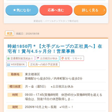
気になる!
応募へ進む
詳しく見る
派遣会社
パーソルテンプスタッフ株式会社
未読
掲載日
2026/08/08
時給1850円＊【大手グループの正社員へ】在
宅有！賞与4.5ヶ月分！営業事務
交通費別途支給あり
土日祝日が休み
在宅・リモート
WEB登録OK
正社員への紹介予定派遣
東京都港区
勤務地
新橋駅から徒歩3分／内幸町駅から徒歩2分
月～金（週5日） ※土日祝日お休み
曜日頻度
09:00～17:45(実働8時間 休憩45分)※実働8時間を超える
時間
場合は、別途15分の休憩取得しま…
2026年10月上旬～長期 ※10月～！
期間