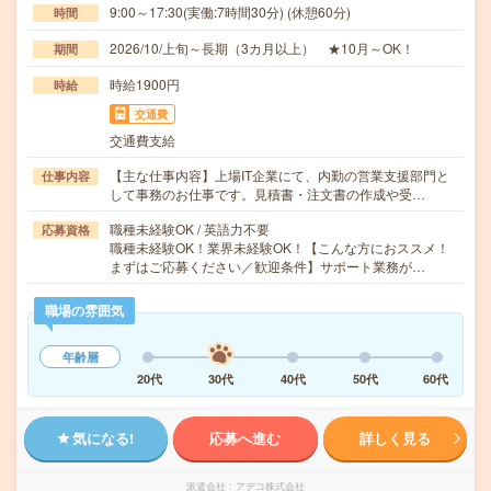
9:00～17:30(実働:7時間30分) (休憩60分)
時間
2026/10/上旬～長期（3カ月以上） ★10月～OK！
期間
時給1900円
時給
交通費
交通費支給
【主な仕事内容】上場IT企業にて、内勤の営業支援部門と
仕事内容
して事務のお仕事です。見積書・注文書の作成や受…
職種未経験OK / 英語力不要
応募資格
職種未経験OK！業界未経験OK！【こんな方におススメ！
まずはご応募ください／歓迎条件】サポート業務が…
職場の雰囲気
年齢層
20代
30代
40代
50代
60代
気になる!
応募へ進む
詳しく見る
派遣会社
アデコ株式会社