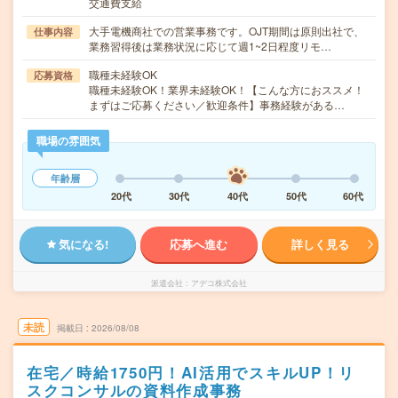
交通費支給
大手電機商社での営業事務です。OJT期間は原則出社で、
仕事内容
業務習得後は業務状況に応じて週1~2日程度リモ…
職種未経験OK
応募資格
職種未経験OK！業界未経験OK！【こんな方におススメ！
まずはご応募ください／歓迎条件】事務経験がある…
職場の雰囲気
年齢層
20代
30代
40代
50代
60代
気になる!
応募へ進む
詳しく見る
派遣会社
アデコ株式会社
未読
掲載日
2026/08/08
在宅／時給1750円！AI活用でスキルUP！リ
スクコンサルの資料作成事務