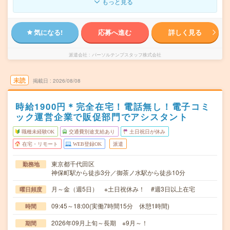
もっと見る
気になる!
応募へ進む
詳しく見る
派遣会社
パーソルテンプスタッフ株式会社
未読
掲載日
2026/08/08
時給1900円＊完全在宅！電話無し！電子コミ
ック運営企業で販促部門でアシスタント
職種未経験OK
交通費別途支給あり
土日祝日が休み
在宅・リモート
WEB登録OK
派遣
東京都千代田区
勤務地
神保町駅から徒歩3分／御茶ノ水駅から徒歩10分
月～金（週5日） ※土日祝休み！ #週3日以上在宅
曜日頻度
09:45～18:00(実働7時間15分 休憩1時間)
時間
2026年09月上旬～長期 ※9月～！
期間