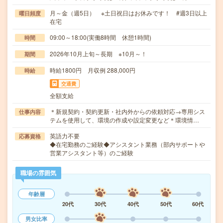
月～金（週5日） ※土日祝日はお休みです！ #週3日以上
曜日頻度
在宅
09:00～18:00(実働8時間 休憩1時間)
時間
2026年10月上旬～長期 ※10月～！
期間
時給1800円 月収例 288,000円
時給
交通費
全額支給
＊新規契約・契約更新・社内外からの依頼対応→専用シス
仕事内容
テムを使用して、環境の作成や設定変更など＊環境情…
英語力不要
応募資格
◆在宅勤務のご経験◆アシスタント業務（部内サポートや
営業アシスタント等）のご経験
職場の雰囲気
年齢層
20代
30代
40代
50代
60代
男女比率