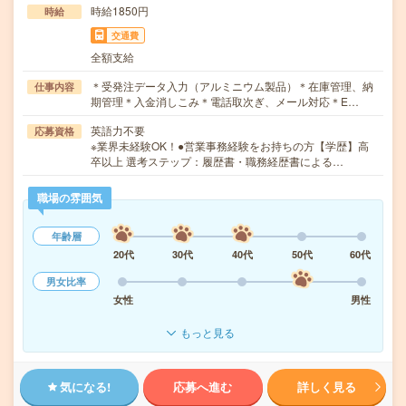
時給1850円
時給
交通費
全額支給
＊受発注データ入力（アルミニウム製品）＊在庫管理、納
仕事内容
期管理＊入金消しこみ＊電話取次ぎ、メール対応＊E…
英語力不要
応募資格
※業界未経験OK！●営業事務経験をお持ちの方【学歴】高
卒以上 選考ステップ：履歴書・職務経歴書による…
職場の雰囲気
年齢層
20代
30代
40代
50代
60代
男女比率
女性
男性
もっと見る
気になる!
応募へ進む
詳しく見る