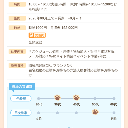
10:00～16:00(実働5時間 休憩1時間)※10:00～15:00など
時間
も相談OK☆
2026年09月上旬～長期 ※9月～！
期間
時給1900円 月収例 152,000円
時給
交通費
全額支給
＊スケジュール管理・調整＊物品購入・管理＊電話対応、
仕事内容
メール対応＊Webサイト構築＊イベント準備※年に…
職種未経験OK / ブランクOK
応募資格
在宅勤務の経験をお持ちの方法人顧客対応経験をお持ちの
方
職場の雰囲気
年齢層
20代
30代
40代
50代
60代
男女比率
女性
男性