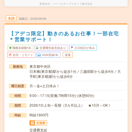
派遣会社
パーソルテンプスタッフ株式会社
未読
掲載日
2026/08/08
【アデコ限定】動きのあるお仕事！一部在宅
＊営業サポート！
職種未経験OK
交通費別途支給あり
土日祝日が休み
在宅・リモート
WEB登録OK
派遣
東京都中央区
勤務地
日本橋(東京都)駅から徒歩1分／三越前駅から徒歩4分／大
手町(東京都)駅から徒歩6分
月～金※土日休み！
曜日頻度
9:00～17:15(実働:7時間15分) (休憩60分)
時間
2026/10/上旬～長期（3カ月以上） ★10月～OK！
期間
時給1900円
時給
交通費
交通費支給