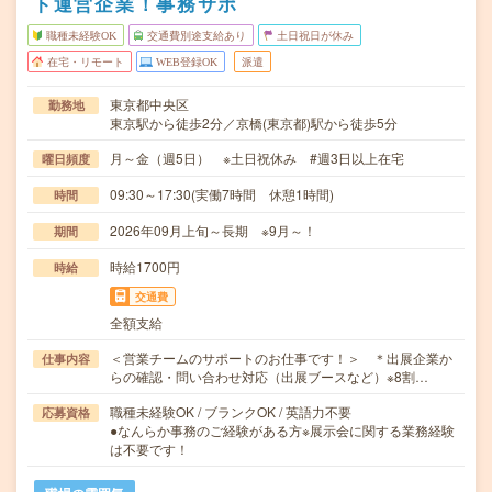
ト運営企業！事務サポ
職種未経験OK
交通費別途支給あり
土日祝日が休み
在宅・リモート
WEB登録OK
派遣
東京都中央区
勤務地
東京駅から徒歩2分／京橋(東京都)駅から徒歩5分
月～金（週5日） ※土日祝休み #週3日以上在宅
曜日頻度
09:30～17:30(実働7時間 休憩1時間)
時間
2026年09月上旬～長期 ※9月～！
期間
時給1700円
時給
交通費
全額支給
＜営業チームのサポートのお仕事です！＞ ＊出展企業か
仕事内容
らの確認・問い合わせ対応（出展ブースなど）※8割…
職種未経験OK / ブランクOK / 英語力不要
応募資格
●なんらか事務のご経験がある方※展示会に関する業務経験
は不要です！