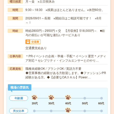
月～金 ※土日祝休み
曜日頻度
9:30～18:30 ※残業はほとんどありません。※休憩60分。
時間
2026/09/01～長期 ※開始日はご相談可能です！ ※9月
期間
～！
時給2800円～2950円＋交 【月収例】518,000円～ ■給
時給
与の前払いが可能な速払いサービスあり
交通費
交通費支給あり
＊PRイベントの企画・準備・手配＊イベント運営＊メディ
仕事内容
ア対応＊セレブリティ・インフルエンサーとのやり…
職種未経験OK / ブランクOK / 英語力不要
応募資格
◆営業事務の経験がある方歓迎します。◆ファッションPR
経験がある方。◆【必要なOAスキル】Power…
職場の雰囲気
年齢層
20代
30代
40代
50代
60代
男女比率