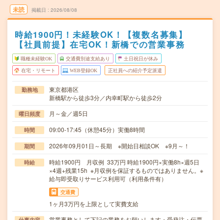
未読
掲載日
2026/08/08
時給1900円！未経験OK！【複数名募集】
【社員前提】在宅OK！新橋での営業事務
職種未経験OK
交通費別途支給あり
土日祝日が休み
在宅・リモート
WEB登録OK
正社員への紹介予定派遣
東京都港区
勤務地
新橋駅から徒歩3分／内幸町駅から徒歩2分
月～金／週5日
曜日頻度
09:00-17:45（休憩45分）実働8時間
時間
2026年09月01日～長期 ※開始日相談OK ※9月～！
期間
時給1900円 月収例 33万円 時給1900円×実働8h×週5日
時給
×4週+残業15h ※月収例を保証するものではありません。※
給与即受取りサービス利用可（利用条件有）
交通費
1ヶ月3万円を上限として実費支給
営業事務として下記の業務をお願いします・受発注・伝票
仕事内容