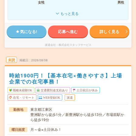
女性
男性
もっと見る
気になる!
応募へ進む
詳しく見る
派遣会社
株式会社スタッフサービス
未読
掲載日
2026/08/08
時給1900円！【基本在宅×働きやすさ】上場
企業での在宅事務！
職種未経験OK
交通費別途支給あり
土日祝日が休み
在宅・リモート
WEB登録OK
派遣
東京都江東区
勤務地
豊洲駅から徒歩1分／新豊洲駅から徒歩13分／市場前駅か
ら徒歩19分
月～金※土日休み！
曜日頻度