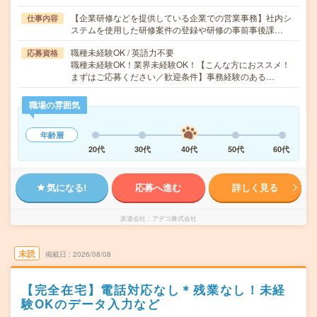
【企業研修などを提供している企業での営業事務】社内シ
仕事内容
ステムを使用した研修案件の登録や研修の事前事後課…
職種未経験OK / 英語力不要
応募資格
職種未経験OK！業界未経験OK！【こんな方におススメ！
まずはご応募ください／歓迎条件】事務経験のある…
職場の雰囲気
年齢層
20代
30代
40代
50代
60代
気になる!
応募へ進む
詳しく見る
派遣会社
アデコ株式会社
未読
掲載日
2026/08/08
【完全在宅】電話対応なし＊残業なし！未経
験OKのデータ入力など