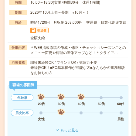
10:00～18:30(実働7時間30分 休憩1時間)
時間
2026年10月上旬～長期 ※10月～！
期間
時給1720円 月収例 258,000円 交通費・残業代別途支給
時給
交通費
全額支給
＊WEB掲載原稿の作成・修正・チェック⇒シーズンごとの
仕事内容
メニュー変更や料理の画像アップなど！＊クライア…
職種未経験OK / ブランクOK / 英語力不要
応募資格
未経験OK！■PC基本操作が可能な方■なんらかの事務経験
をお持ちの方
職場の雰囲気
年齢層
20代
30代
40代
50代
60代
男女比率
女性
男性
もっと見る