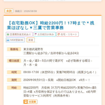
未読
掲載日
2026/08/08
【在宅勤務OK】時給2200円！17時まで＊残
業ほぼなし▼三鷹で営業事務
交通費別途支給あり
土日祝日が休み
在宅・リモート
WEB登録OK
派遣
東京都武蔵野市
勤務地
三鷹駅から徒歩7分／吉祥寺駅から徒歩24分
月～金／週3～5日の間で選択可 ※必ず勤務する曜日：
曜日頻度
月・水・金
09:00-17:00（休憩55分）実働7時間05分（残業少なめ！）
時間
2026年09月01日～長期 ※開始日相談OK ※9月～！
期間
時給2200円 月収例 31万円 時給2200円×実働7h5m×週5
時給
日×4週 ※月収例を保証するものではありません。※給与即
受取りサービス利用可（利用条件有）
交通費