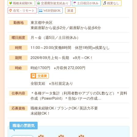
職種未経験OK
交通費別途支給あり
土日祝日が休み
残業なし
在宅・リモート
WEB登録OK
派遣
東京都中央区
勤務地
東銀座駅から徒歩2分／銀座駅から徒歩6分
月～金（週5日／土日祝休み）
曜日頻度
11:00～20:00(実働8時間 休憩1時間)※残業なし
時間
2026年09月上旬～長期 ※9月～OK！
期間
時給1700円 ※月収例 272,000円
時給
交通費
全額支給 ※当社規定あり
＊各種データ集計（利用者数やアプリのDL数など）＊資料
仕事内容
作成（PowerPoint）＊告知バナーの作成…
職種未経験OK / ブランクOK / 英語力不要
応募資格
未経験OK！
職場の雰囲気