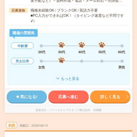
業手配など）＊資料作成＊電話・メール対応＊売掛金…
職種未経験OK / ブランクOK / 英語力不要
応募資格
■PC入力ができればOK！（タイピング速度など不問です
♪）
職場の雰囲気
年齢層
20代
30代
40代
50代
60代
男女比率
女性
男性
もっと見る
気になる!
応募へ進む
詳しく見る
派遣会社
パーソルテンプスタッフ株式会社 首都圏
未読
掲載日
2026/08/10