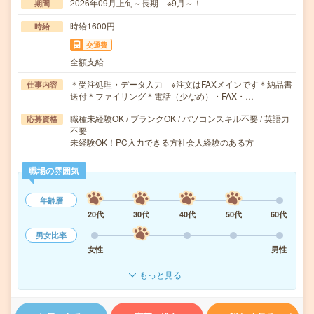
2026年09月上旬～長期 ※9月～！
期間
時給1600円
時給
交通費
全額支給
＊受注処理・データ入力 ※注文はFAXメインです＊納品書
仕事内容
送付＊ファイリング＊電話（少なめ）・FAX・…
職種未経験OK / ブランクOK / パソコンスキル不要 / 英語力
応募資格
不要
未経験OK！PC入力できる方社会人経験のある方
職場の雰囲気
年齢層
20代
30代
40代
50代
60代
男女比率
女性
男性
もっと見る