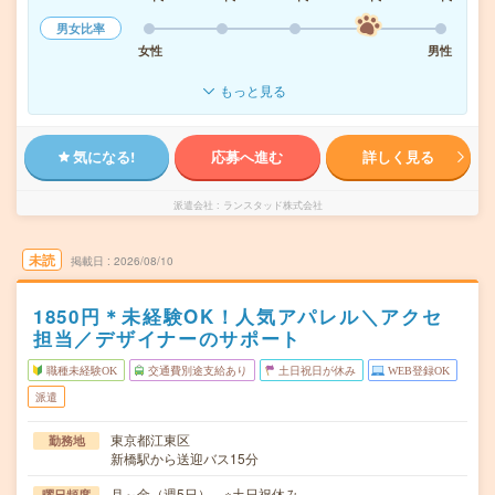
男女比率
女性
男性
もっと見る
気になる!
応募へ進む
詳しく見る
派遣会社
ランスタッド株式会社
未読
掲載日
2026/08/10
1850円＊未経験OK！人気アパレル＼アクセ
担当／デザイナーのサポート
職種未経験OK
交通費別途支給あり
土日祝日が休み
WEB登録OK
派遣
東京都江東区
勤務地
新橋駅から送迎バス15分
月～金（週5日） ※土日祝休み
曜日頻度