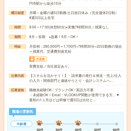
円寺駅から徒歩15分
月曜～金曜の週5日勤務/土日祝日休み（完全週休2日制）
曜日頻度
#週3日以上在宅
9:00～17:30(休憩60分)※実働7時間30分／残業なし
時間
8月～長期 ※急募！9月～OK！
期間
月収例：280,500円＝1,700円×7時間30分×22日勤務の場合
時給
＋残業代、交通費別途支給
交通費
実費支給／当社規定あり。
【スキルを活かそう！】・請求書の発行＆発送・売上/仕入
仕事内容
の入力・関係部門と連絡やりとり・会計システムへ…
職種未経験OK / ブランクOK / 英語力不要
応募資格
・未経験OK！Excel：VLOOKUP関数が使用できる方。▼
最初の1ヵ月ほどは研修で週3日は出社と…
職場の雰囲気
年齢層
20代
30代
40代
50代
60代