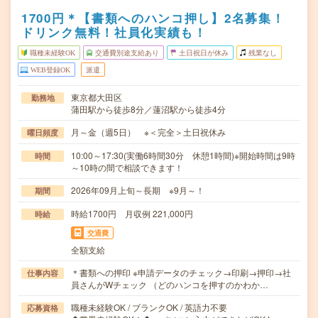
1700円＊【書類へのハンコ押し】2名募集！
ドリンク無料！社員化実績も！
職種未経験OK
交通費別途支給あり
土日祝日が休み
残業なし
WEB登録OK
派遣
東京都大田区
勤務地
蒲田駅から徒歩8分／蓮沼駅から徒歩4分
月～金（週5日） ※＜完全＞土日祝休み
曜日頻度
10:00～17:30(実働6時間30分 休憩1時間)※開始時間は9時
時間
～10時の間で相談できます！
2026年09月上旬～長期 ※9月～！
期間
時給1700円 月収例 221,000円
時給
交通費
全額支給
＊書類への押印 ※申請データのチェック→印刷→押印→社
仕事内容
員さんがWチェック （どのハンコを押すのかわか…
職種未経験OK / ブランクOK / 英語力不要
応募資格