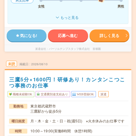
男女比率
女性
男性
もっと見る
気になる!
応募へ進む
詳しく見る
派遣会社
パーソルテンプスタッフ株式会社 首都圏
未読
掲載日
2026/08/10
三鷹5分×1600円！研修あり！カンタンこつこ
つ事務のお仕事
職種未経験OK
交通費別途支給あり
WEB登録OK
派遣
東京都武蔵野市
勤務地
三鷹駅から徒歩5分
月・木・金・土・日・祝(週5日) ※火水休みのお仕事です
曜日頻度
10:00～19:00(実働8時間 休憩1時間)
時間