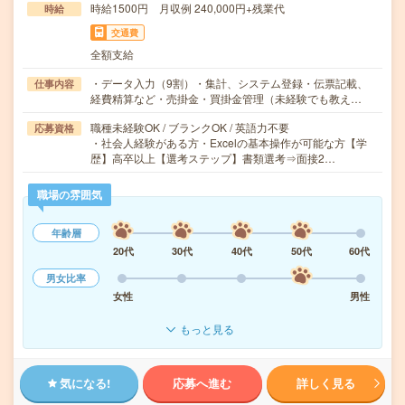
時給1500円 月収例 240,000円+残業代
時給
交通費
全額支給
・データ入力（9割）・集計、システム登録・伝票記載、
仕事内容
経費精算など・売掛金・買掛金管理（未経験でも教え…
職種未経験OK / ブランクOK / 英語力不要
応募資格
・社会人経験がある方・Excelの基本操作が可能な方【学
歴】高卒以上【選考ステップ】書類選考⇒面接2…
職場の雰囲気
年齢層
20代
30代
40代
50代
60代
男女比率
女性
男性
もっと見る
気になる!
応募へ進む
詳しく見る