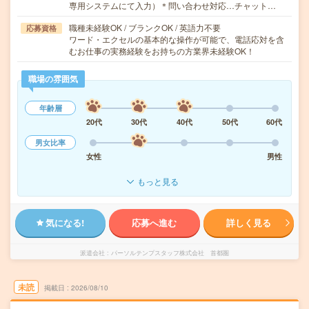
専用システムにて入力）＊問い合わせ対応…チャット…
職種未経験OK / ブランクOK / 英語力不要
応募資格
ワード・エクセルの基本的な操作が可能で、電話応対を含
むお仕事の実務経験をお持ちの方業界未経験OK！
職場の雰囲気
年齢層
20代
30代
40代
50代
60代
男女比率
女性
男性
もっと見る
気になる!
応募へ進む
詳しく見る
派遣会社
パーソルテンプスタッフ株式会社 首都圏
未読
掲載日
2026/08/10