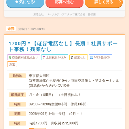
気になる!
応募へ進む
詳しく見る
派遣会社
パーソルテンプスタッフ株式会社 首都圏
未読
掲載日
2026/08/10
1700円＊【ほぼ電話なし】長期！社員サポー
ト事務！残業なし
交通費別途支給あり
土日祝日が休み
残業なし
WEB登録OK
派遣
東京都大田区
勤務地
新整備場駅から徒歩10分／羽田空港第１・第２ターミナル
(京急)駅から送迎バス10分
月～金（週5日） ※土日祝休み！
曜日頻度
09:00～18:00(実働8時間 休憩1時間)
時間
2026年09月上旬～長期 ※9月～！
期間
時給1700円 月収例 272,000円
時給