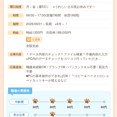
月～金（週5日） ※うれしい土日祝お休みです！
曜日頻度
09:00～17:00(実働7時間 休憩1時間)
時間
2026/09/01～長期 ※9月～！
期間
時給1350円 月収例 189,000円
時給
交通費
全額支給
＊データ内容のチェック＊ファイル検索＊不備内容の入力
仕事内容
※PC内のデータチェックをコツコツ行っていただき…
職種未経験OK / ブランクOK / パソコンスキル不要 / 英語力
応募資格
不要
■PCの基本操作ができればOK！┗コピー＆ペーストのショ
ートカットキーが使えるなど
職場の雰囲気
年齢層
20代
30代
40代
50代
60代
男女比率