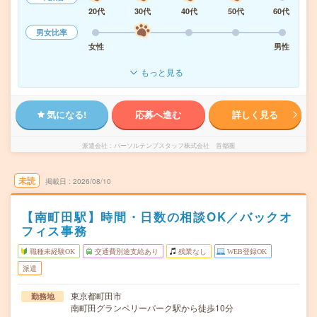
20代
30代
40代
50代
60代
男女比率
女性
男性
もっと見る
気になる!
応募へ進む
詳しく見る
派遣会社
パーソルテンプスタッフ株式会社 首都圏
未読
掲載日
2026/08/10
【南町田駅】時間・日数の相談OK／バックオ
フィス事務
職種未経験OK
交通費別途支給あり
残業なし
WEB登録OK
派遣
東京都町田市
勤務地
南町田グランベリーパーク駅から徒歩10分