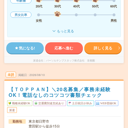
年齢層
20代
30代
40代
50代
60代
男女比率
女性
男性
もっと見る
気になる!
応募へ進む
詳しく見る
派遣会社
パーソルテンプスタッフ株式会社 首都圏
未読
掲載日
2026/08/10
【ＴＯＰＰＡＮ】＼20名募集／事務未経験
OK！電話なしのコツコツ書類チェック
職種未経験OK
交通費別途支給あり
土日祝日が休み
WEB登録OK
派遣
東京都日野市
勤務地
豊田駅から徒歩15分