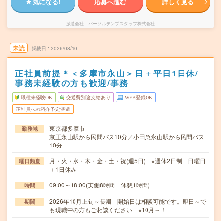
気になる!
応募へ進む
詳しく見る
派遣会社
パーソルテンプスタッフ株式会社
未読
掲載日
2026/08/10
正社員前提＊＜多摩市永山＞日＋平日1日休/
事務未経験の方も歓迎/事務
職種未経験OK
交通費別途支給あり
WEB登録OK
正社員への紹介予定派遣
東京都多摩市
勤務地
京王永山駅から民間バス10分／小田急永山駅から民間バス
10分
月・火・水・木・金・土・祝(週5日) ※週休2日制 日曜日
曜日頻度
＋1日休み
09:00～18:00(実働8時間 休憩1時間)
時間
2026年10月上旬～長期 開始日は相談可能です。即日～で
期間
も現職中の方もご相談ください ※10月～！