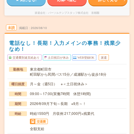
派遣会社
パーソルテンプスタッフ株式会社 首都圏
未読
掲載日
2026/08/10
電話なし！長期！入力メインの事務！残業少
なめ！
交通費別途支給あり
土日祝日が休み
WEB登録OK
派遣
東京都町田市
勤務地
町田駅から民間バス15分／成瀬駅から徒歩18分
月～金（週5日） ※＜土日祝休み＞
曜日頻度
09:00～17:00(実働7時間 休憩1時間)
時間
2026年09月下旬～長期 ※9月～！
期間
時給1550円 月収例 217,000円+残業代
時給
交通費
全額支給