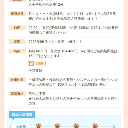
八王子駅から徒歩12分
月・火・木・金(週4日) ※シフト制 ※週4または週5日勤
曜日頻度
務が選べます♪※社会保険加入有無選べます！
09:00～16:00(実働6時間 休憩1時間)※13:30までの扶養枠
時間
内勤務もご相談ください！
2026年09月上旬～長期 ※9月～！
期間
時給1400円 月収例 134,400円 ●初回のご契約期間後は
時給
1500円となります♪
交通費
全額支給
＊健康診断・検診後方の事務＊システム入力＊紙からシス
仕事内容
テムへの転記など【OAスキル】＊SUM関数が分か…
英語力不要
応募資格
★社会人経験をお持ちの方★何かしらの事務経験をお持ち
の方
職場の雰囲気
年齢層