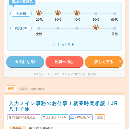
職場の雰囲気
年齢層
20代
30代
40代
50代
60代
男女比率
女性
男性
もっと見る
気になる!
応募へ進む
詳しく見る
派遣会社
パーソルテンプスタッフ株式会社 首都圏
未読
掲載日
2026/08/10
入力メイン事務のお仕事！就業時間相談！JR
八王子駅
交通費別途支給あり
土日祝日が休み
WEB登録OK
派遣
東京都八王子市
勤務地