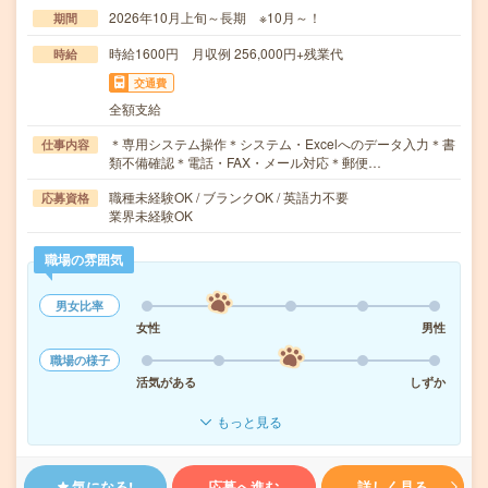
2026年10月上旬～長期 ※10月～！
期間
時給1600円 月収例 256,000円+残業代
時給
交通費
全額支給
＊専用システム操作＊システム・Excelへのデータ入力＊書
仕事内容
類不備確認＊電話・FAX・メール対応＊郵便…
職種未経験OK / ブランクOK / 英語力不要
応募資格
業界未経験OK
職場の雰囲気
男女比率
女性
男性
職場の様子
活気がある
しずか
もっと見る
気になる!
応募へ進む
詳しく見る