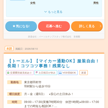
女性
男性
もっと見る
気になる!
応募へ進む
詳しく見る
派遣会社
パーソルテンプスタッフ株式会社 首都圏
未読
掲載日
2026/08/10
【トーエル】【マイカー通勤OK】服装自由！
長期！コツコツ事務！残業なし
交通費別途支給あり
土日祝日が休み
WEB登録OK
派遣
東京都羽村市
勤務地
羽村駅から徒歩10分
月～金（週5日） ※安心の土日休み！
曜日頻度
09:00～17:30(実働7時間30分 休憩1時間)※09:00～17:00
時間
までの時短も相談OK！…