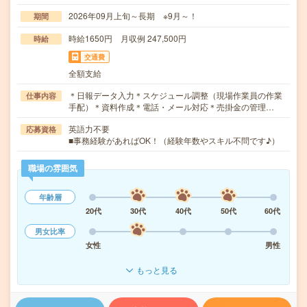
2026年09月上旬～長期 ※9月～！
期間
時給1650円 月収例 247,500円
時給
交通費
全額支給
＊日報データ入力＊スケジュール調整（現場作業員の作業
仕事内容
手配）＊資料作成＊電話・メール対応＊売掛金の管理…
英語力不要
応募資格
■事務経験があればOK！（経験年数やスキル不問です♪）
職場の雰囲気
年齢層
20代
30代
40代
50代
60代
男女比率
女性
男性
もっと見る