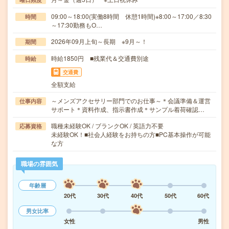
09:00～18:00(実働8時間 休憩1時間)※8:00～17:00／8:30
時間
～17:30勤務もO…
2026年09月上旬～長期 ※9月～！
期間
時給1850円 ■残業代＆交通費別途
時給
交通費
全額支給
～メンズアクセサリー部門でのお仕事～＊会議準備＆運営
仕事内容
サポート＊資料作成、指示書作成＊サンプル着荷確認…
職種未経験OK / ブランクOK / 英語力不要
応募資格
未経験OK！■社会人経験をお持ちの方■PC基本操作が可能
な方
職場の雰囲気
年齢層
20代
30代
40代
50代
60代
男女比率
女性
男性