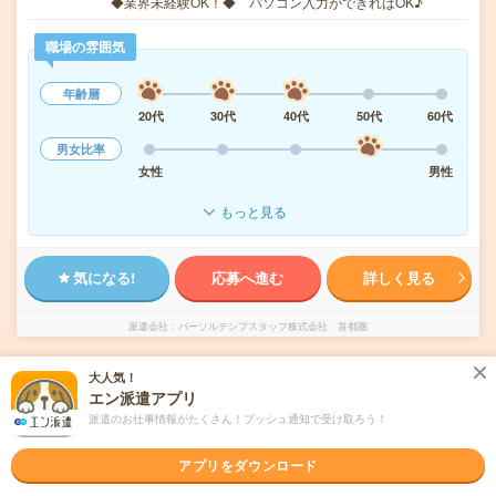
◆業界未経験OK！◆ パソコン入力ができればOK♪
職場の雰囲気
年齢層
20代
30代
40代
50代
60代
男女比率
女性
男性
もっと見る
気になる!
応募へ進む
詳しく見る
派遣会社
パーソルテンプスタッフ株式会社 首都圏
大人気！
未読
掲載日
2026/08/10
エン派遣アプリ
派遣のお仕事情報がたくさん！プッシュ通知で受け取ろう！
＜調布＞30～40代活躍中/生命保険協会登録に
関連する業務
アプリをダウンロード
職種未経験OK
交通費別途支給あり
土日祝日が休み
WEB登録OK