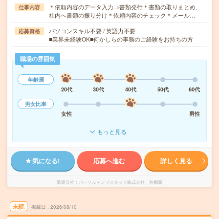
＊依頼内容のデータ入力→書類発行＊書類の取りまとめ、
仕事内容
社内へ書類の振り分け＊依頼内容のチェック＊メール…
パソコンスキル不要 / 英語力不要
応募資格
■業界未経験OK■何かしらの事務のご経験をお持ちの方
職場の雰囲気
年齢層
20代
30代
40代
50代
60代
男女比率
女性
男性
もっと見る
気になる!
応募へ進む
詳しく見る
派遣会社
パーソルテンプスタッフ株式会社 首都圏
未読
掲載日
2026/08/10