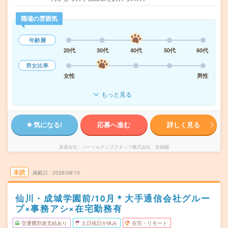
職場の雰囲気
年齢層
20代
30代
40代
50代
60代
男女比率
女性
男性
もっと見る
気になる!
応募へ進む
詳しく見る
派遣会社
パーソルテンプスタッフ株式会社 首都圏
未読
掲載日
2026/08/10
仙川・成城学園前/10月＊大手通信会社グルー
プ×事務アシ×在宅勤務有
交通費別途支給あり
土日祝日が休み
在宅・リモート