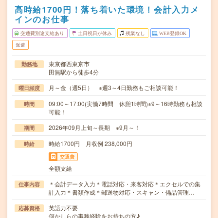
高時給1700円！落ち着いた環境！会計入力メ
インのお仕事
交通費別途支給あり
土日祝日が休み
残業なし
WEB登録OK
派遣
東京都西東京市
勤務地
田無駅から徒歩4分
月～金（週5日） ※週3～4日勤務もご相談可能！
曜日頻度
09:00～17:00(実働7時間 休憩1時間)※9～16時勤務も相談
時間
可能！
2026年09月上旬～長期 ※9月～！
期間
時給1700円 月収例 238,000円
時給
交通費
全額支給
＊会計データ入力＊電話対応・来客対応＊エクセルでの集
仕事内容
計入力＊書類作成＊郵送物対応・スキャン・備品管理…
英語力不要
応募資格
何かしらの事務経験をお持ちの方♪