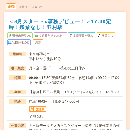
未読
掲載日
2026/08/10
＜8月スタート×事務デビュー！＞17:30定
時！残業なし！羽村駅
職種未経験OK
交通費別途支給あり
土日祝日が休み
残業なし
WEB登録OK
派遣
東京都羽村市
勤務地
羽村駅から徒歩10分
月～金（週5日） ※安心の土日休み！
曜日頻度
09:00～17:30(実働7時間30分 休憩1時間)※09:00～17:00
時間
までの時短も相談OK！…
【急募】即日～長期 9月スタートの相談OK！ ※8月～！
期間
時給1650円 月収例 247,500円
時給
交通費
全額支給
＊日報データの入力＊スケジュール調整（現場作業員の作
仕事内容