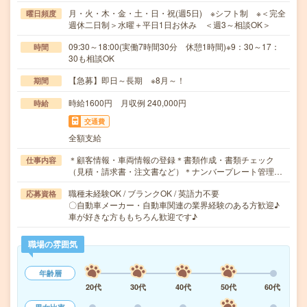
月・火・木・金・土・日・祝(週5日) ※シフト制 ※＜完全
曜日頻度
週休二日制＞水曜＋平日1日お休み ＜週3～相談OK＞
09:30～18:00(実働7時間30分 休憩1時間)※9：30～17：
時間
30も相談OK
【急募】即日～長期 ※8月～！
期間
時給1600円 月収例 240,000円
時給
交通費
全額支給
＊顧客情報・車両情報の登録＊書類作成・書類チェック
仕事内容
（見積・請求書・注文書など）＊ナンバープレート管理…
職種未経験OK / ブランクOK / 英語力不要
応募資格
〇自動車メーカー・自動車関連の業界経験のある方歓迎♪
車が好きな方ももちろん歓迎です♪
職場の雰囲気
年齢層
20代
30代
40代
50代
60代