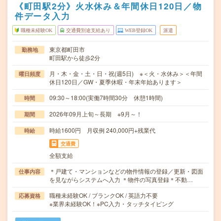
《町田駅2分》火水休み＆年間休日120日／物
件データ入力
職種未経験OK
交通費別途支給あり
WEB登録OK
派遣
東京都町田市
勤務地
町田駅から徒歩2分
月・木・金・土・日・祝(週5日) ※＜火・水休み＞＜年間
曜日頻度
休日120日／GW・夏季休暇・年末年始あります＞
09:30～18:00(実働7時間30分 休憩1時間)
時間
2026年09月上旬～長期 ※9月～！
期間
時給1600円 月収例 240,000円+残業代
時給
交通費
全額支給
＊戸建て・マンションなどの物件情報の登録／更新・図面
仕事内容
を見ながらシステムへ入力 ＊物件の写真登録＊不動…
職種未経験OK / ブランクOK / 英語力不要
応募資格
※業界未経験OK！※PC入力・タッチタイピング