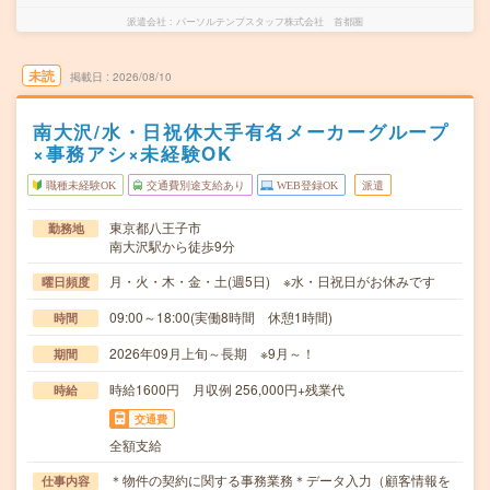
派遣会社
パーソルテンプスタッフ株式会社 首都圏
未読
掲載日
2026/08/10
南大沢/水・日祝休大手有名メーカーグループ
×事務アシ×未経験OK
職種未経験OK
交通費別途支給あり
WEB登録OK
派遣
東京都八王子市
勤務地
南大沢駅から徒歩9分
月・火・木・金・土(週5日) ※水・日祝日がお休みです
曜日頻度
09:00～18:00(実働8時間 休憩1時間)
時間
2026年09月上旬～長期 ※9月～！
期間
時給1600円 月収例 256,000円+残業代
時給
交通費
全額支給
＊物件の契約に関する事務業務＊データ入力（顧客情報を
仕事内容