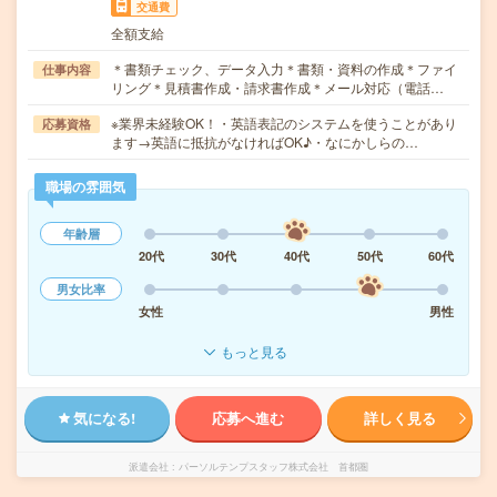
交通費
全額支給
＊書類チェック、データ入力＊書類・資料の作成＊ファイ
仕事内容
リング＊見積書作成・請求書作成＊メール対応（電話…
※業界未経験OK！・英語表記のシステムを使うことがあり
応募資格
ます→英語に抵抗がなければOK♪・なにかしらの…
職場の雰囲気
年齢層
20代
30代
40代
50代
60代
男女比率
女性
男性
もっと見る
気になる!
応募へ進む
詳しく見る
派遣会社
パーソルテンプスタッフ株式会社 首都圏