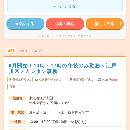
もっと見る
気になる!
応募へ進む
詳しく見る
派遣会社
パーソルテンプスタッフ株式会社
未読
掲載日
2026/08/10
9月開始！13時～17時の午後のみ勤務＜江戸
川区＞カンタン事務
職種未経験OK
交通費別途支給あり
土日祝日が休み
WEB登録OK
派遣
東京都江戸川区
勤務地
新小岩駅から民間バス9分
月～金（週5日） ※土日祝お休みです
曜日頻度
13:00～17:00(実働4時間 休憩なし)
時間