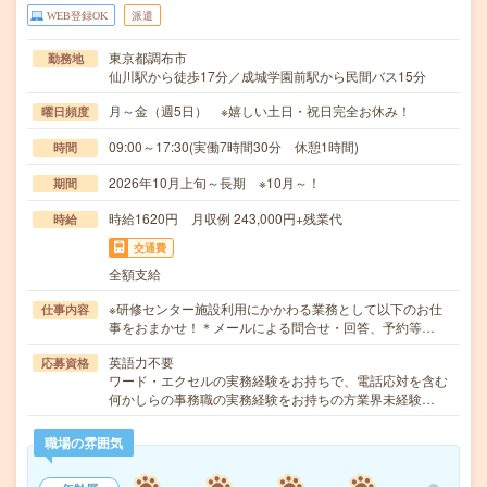
WEB登録OK
派遣
東京都調布市
勤務地
仙川駅から徒歩17分／成城学園前駅から民間バス15分
月～金（週5日） ※嬉しい土日・祝日完全お休み！
曜日頻度
09:00～17:30(実働7時間30分 休憩1時間)
時間
2026年10月上旬～長期 ※10月～！
期間
時給1620円 月収例 243,000円+残業代
時給
交通費
全額支給
※研修センター施設利用にかかわる業務として以下のお仕
仕事内容
事をおまかせ！＊メールによる問合せ・回答、予約等…
英語力不要
応募資格
ワード・エクセルの実務経験をお持ちで、電話応対を含む
何かしらの事務職の実務経験をお持ちの方業界未経験…
職場の雰囲気