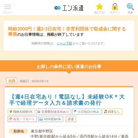
メニュー
気になる!
ログイン
検索
時給2000円！週2-3日在宅！非営利団体で助成金に関する
事務
のお仕事情報は、掲載が終了しています
掲載時の情報は、
ページ下部
からご覧いただけます。
お探しの条件に近い派遣のお仕事
未読
掲載日
2026/08/10
【週4日在宅あり！電話なし】未経験OK＊大
手で経理データ入力＆請求書の発行
職種未経験OK
交通費別途支給あり
土日祝日が休み
残業なし
在宅・リモート
WEB登録OK
派遣
東京都中野区
勤務地
中野(東京都)駅から徒歩5分／高円寺駅から徒歩14分／東高