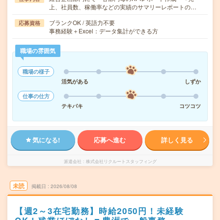
上、社員数、稼働率などの実績のサマリーレポートの…
ブランクOK / 英語力不要
応募資格
事務経験＋Excel：データ集計ができる方
職場の雰囲気
職場の様子
活気がある
しずか
仕事の仕方
テキパキ
コツコツ
気になる!
応募へ進む
詳しく見る
派遣会社
株式会社リクルートスタッフィング
未読
掲載日
2026/08/08
【週2～3在宅勤務】時給2050円！未経験