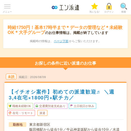
メニュー
気になる!
ログイン
検索
時給1750円！基本17時半まで＊データの管理など＊未経験
OK＊大手グループ
のお仕事情報は、掲載が終了しています
掲載時の情報は、
ページ下部
からご覧いただけます。
お探しの条件に近い派遣のお仕事
未読
掲載日
2026/08/09
【イチオシ案件】初めての派遣歓迎♬ ＼週
3,4在宅×1800円×駅チカ／
職種未経験OK
交通費別途支給あり
土日祝日が休み
在宅・リモート
派遣
東京都新宿区
勤務地
飯田橋駅から徒歩1分／牛込神楽坂駅から徒歩10分／水道