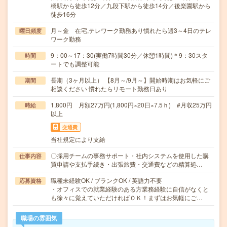
橋駅から徒歩12分／九段下駅から徒歩14分／後楽園駅から
徒歩16分
月～金 在宅,テレワーク勤務あり慣れたら週3～4日のテレ
曜日頻度
ワーク勤務
9：00～17：30(実働7時間30分／休憩1時間)＊9：30スタ
時間
ートでも調整可能
長期（3ヶ月以上） 【8月～/9月～】開始時期はお気軽にご
期間
相談ください 慣れたらリモート勤務日あり
1,800円 月額27万円(1,800円×20日×7.5ｈ) #月収25万円
時給
以上
交通費
当社規定により支給
〇採用チームの事務サポート・社内システムを使用した購
仕事内容
買申請や支払手続き・出張旅費・交通費などの精算処…
職種未経験OK / ブランクOK / 英語力不要
応募資格
・オフィスでの就業経験のある方業務経験に自信がなくと
も徐々に覚えていただければＯＫ！まずはお気軽にご…
職場の雰囲気