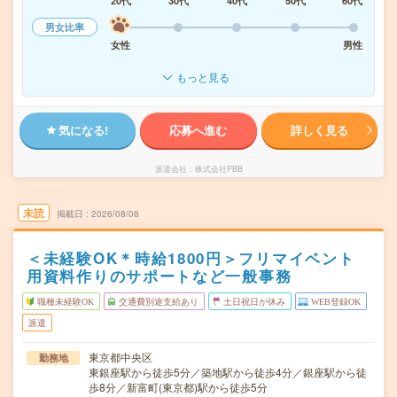
20代
30代
40代
50代
60代
男女比率
女性
男性
もっと見る
気になる!
応募へ進む
詳しく見る
派遣会社
株式会社PBB
未読
掲載日
2026/08/08
＜未経験OK＊時給1800円＞フリマイベント
用資料作りのサポートなど一般事務
職種未経験OK
交通費別途支給あり
土日祝日が休み
WEB登録OK
派遣
東京都中央区
勤務地
東銀座駅から徒歩5分／築地駅から徒歩4分／銀座駅から徒
歩8分／新富町(東京都)駅から徒歩5分