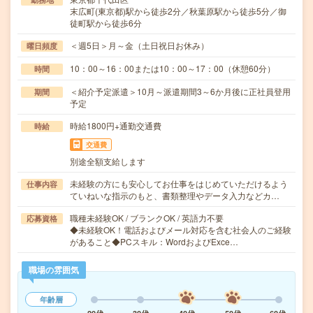
末広町(東京都)駅から徒歩2分／秋葉原駅から徒歩5分／御
徒町駅から徒歩6分
＜週5日＞月～金（土日祝日お休み）
曜日頻度
10：00～16：00または10：00～17：00（休憩60分）
時間
＜紹介予定派遣＞10月～派遣期間3～6か月後に正社員登用
期間
予定
時給1800円+通勤交通費
時給
交通費
別途全額支給します
未経験の方にも安心してお仕事をはじめていただけるよう
仕事内容
ていねいな指示のもと、書類整理やデータ入力などカ…
職種未経験OK / ブランクOK / 英語力不要
応募資格
◆未経験OK！電話およびメール対応を含む社会人のご経験
があること◆PCスキル：WordおよびExce…
職場の雰囲気
年齢層