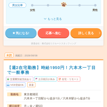
男女比率
女性
男性
もっと見る
気になる!
応募へ進む
詳しく見る
派遣会社
株式会社リクルートスタッフィング
未読
掲載日
2026/08/08
【週2在宅勤務】時給1950円！六本木一丁目
で一般事務
交通費別途支給あり
土日祝日が休み
在宅・リモート
WEB登録OK
派遣
東京都港区
勤務地
六本木一丁目駅から徒歩1分／六本木駅から徒歩7分
月～金／週5日
曜日頻度