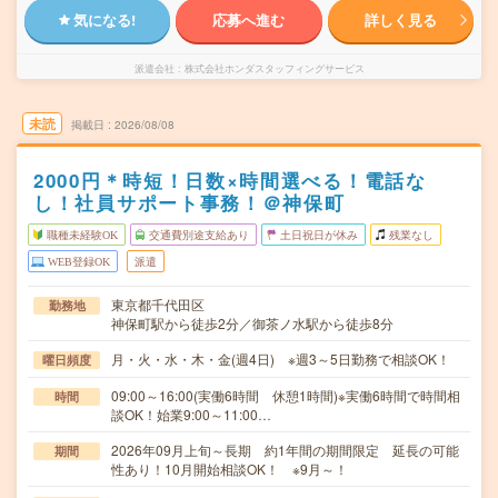
気になる!
応募へ進む
詳しく見る
派遣会社
株式会社ホンダスタッフィングサービス
未読
掲載日
2026/08/08
2000円＊時短！日数×時間選べる！電話な
し！社員サポート事務！＠神保町
職種未経験OK
交通費別途支給あり
土日祝日が休み
残業なし
WEB登録OK
派遣
東京都千代田区
勤務地
神保町駅から徒歩2分／御茶ノ水駅から徒歩8分
月・火・水・木・金(週4日) ※週3～5日勤務で相談OK！
曜日頻度
09:00～16:00(実働6時間 休憩1時間)※実働6時間で時間相
時間
談OK！始業9:00～11:00…
2026年09月上旬～長期 約1年間の期間限定 延長の可能
期間
性あり！10月開始相談OK！ ※9月～！