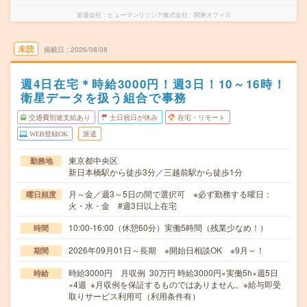
派遣会社
ヒューマンリソシア株式会社 関東オフィス
未読
掲載日
2026/08/08
週4日在宅＊時給3000円！週3日！10～16時！
衛星データを扱う組合で事務
交通費別途支給あり
土日祝日が休み
在宅・リモート
WEB登録OK
派遣
東京都中央区
勤務地
新日本橋駅から徒歩3分／三越前駅から徒歩1分
月～金／週3～5日の間で選択可 ※必ず勤務する曜日：
曜日頻度
火・水・金 #週3日以上在宅
10:00-16:00（休憩60分）実働5時間（残業少なめ！）
時間
2026年09月01日～長期 ※開始日相談OK ※9月～！
期間
時給3000円 月収例 30万円 時給3000円×実働5h×週5日
時給
×4週 ※月収例を保証するものではありません。※給与即受
取りサービス利用可（利用条件有）