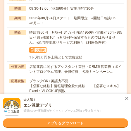
09:30-18:00（休憩60分）実働7時間30分
時間
2026年08月24日スタート、期間限定 ※開始日相談OK
期間
※8月～！
時給1950円 月収例 31万円 時給1950円×実働7h30m×週5
時給
日×4週+残業10h ※月収例を保証するものではありませ
ん。※給与即受取りサービス利用可（利用条件有）
交通費
1ヶ月3万円を上限として実費支給
店舗運営に関するアシスタント業務・CRM運営業務（ポイ
仕事内容
ントプログラム管理、会員特典、各種キャンペーン…
ブランクOK / 英語力不要
応募資格
【必要な経験】情報処理全般の経験 【必要なスキル】
Excel：VLOOKUP関数
大人気！
職場の雰囲気
エン派遣アプリ
派遣のお仕事情報がたくさん！プッシュ通知で受け取ろう！
職場の様子
活気がある
しずか
アプリをダウンロード
仕事の仕方