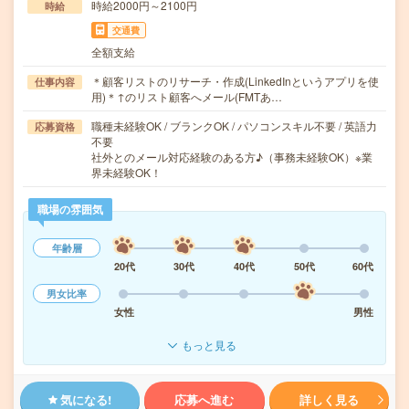
時給2000円～2100円
時給
交通費
全額支給
＊顧客リストのリサーチ・作成(LinkedInというアプリを使
仕事内容
用)＊↑のリスト顧客へメール(FMTあ…
職種未経験OK / ブランクOK / パソコンスキル不要 / 英語力
応募資格
不要
社外とのメール対応経験のある方♪（事務未経験OK）※業
界未経験OK！
職場の雰囲気
年齢層
20代
30代
40代
50代
60代
男女比率
女性
男性
もっと見る
気になる!
応募へ進む
詳しく見る