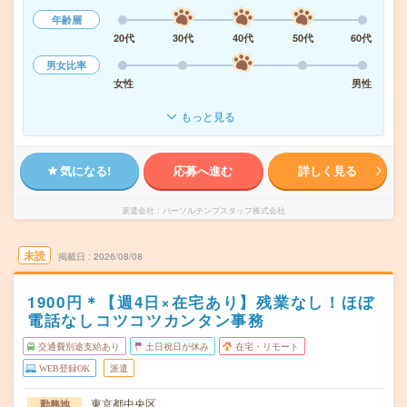
年齢層
20代
30代
40代
50代
60代
男女比率
女性
男性
もっと見る
気になる!
応募へ進む
詳しく見る
派遣会社
パーソルテンプスタッフ株式会社
未読
掲載日
2026/08/08
1900円＊【週4日×在宅あり】残業なし！ほぼ
電話なしコツコツカンタン事務
交通費別途支給あり
土日祝日が休み
在宅・リモート
WEB登録OK
派遣
東京都中央区
勤務地