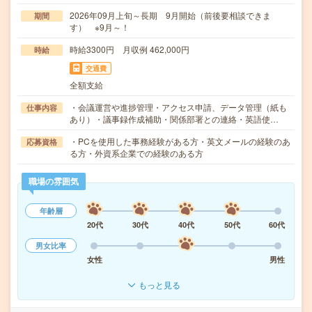
2026年09月上旬～長期 9月開始（前後要相談できま
期間
す） ※9月～！
時給3300円 月収例 462,000円
時給
交通費
全額支給
・会議運営や進捗管理・アクセス申請、データ管理（紙も
仕事内容
あり）・議事録作成補助・関係部署との連絡・英語使…
・PCを使用した事務経験がある方・英文メールの経験のあ
応募資格
る方・外資系企業での経験のある方
職場の雰囲気
年齢層
20代
30代
40代
50代
60代
男女比率
女性
男性
もっと見る