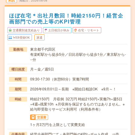
未読
掲載日
2026/08/08
ほぼ在宅＊出社月数回！時給2150円！経営企
画部門での売上等のKPI管理
交通費別途支給あり
土日祝日が休み
在宅・リモート
WEB登録OK
派遣
東京都千代田区
勤務地
有楽町駅から徒歩5分／日比谷駅から徒歩1分／東京駅から-
--分
月～金／週5日
曜日頻度
09:30-17:30（休憩60分）実働7時間
時間
2026年09月01日～長期 ※開始日相談OK ※9月～！
期間
時給2150円 月収例 32万円 時給2150円×実働7h×週5日
時給
×4週+残業10h ※月収例を保証するものではありません。※
給与即受取りサービス利用可（利用条件有）
交通費
1ヶ月3万円を上限として実費支給
経営企画部門にて・各部門毎のKPIレポート作成 ⇒売
仕事内容