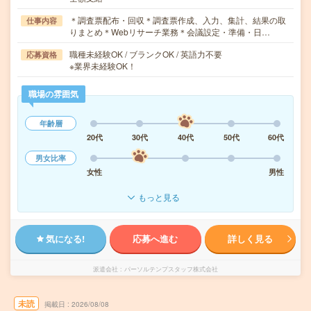
＊調査票配布・回収＊調査票作成、入力、集計、結果の取
仕事内容
りまとめ＊Webリサーチ業務＊会議設定・準備・日…
職種未経験OK / ブランクOK / 英語力不要
応募資格
※業界未経験OK！
職場の雰囲気
年齢層
20代
30代
40代
50代
60代
男女比率
女性
男性
もっと見る
気になる!
応募へ進む
詳しく見る
派遣会社
パーソルテンプスタッフ株式会社
未読
掲載日
2026/08/08