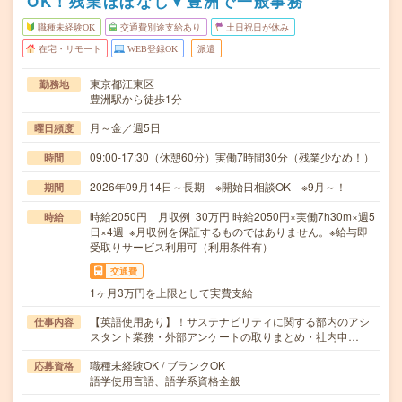
OK！残業ほぼなし▼豊洲で一般事務
職種未経験OK
交通費別途支給あり
土日祝日が休み
在宅・リモート
WEB登録OK
派遣
東京都江東区
勤務地
豊洲駅から徒歩1分
月～金／週5日
曜日頻度
09:00-17:30（休憩60分）実働7時間30分（残業少なめ！）
時間
2026年09月14日～長期 ※開始日相談OK ※9月～！
期間
時給2050円 月収例 30万円 時給2050円×実働7h30m×週5
時給
日×4週 ※月収例を保証するものではありません。※給与即
受取りサービス利用可（利用条件有）
交通費
1ヶ月3万円を上限として実費支給
【英語使用あり】！サステナビリティに関する部内のアシ
仕事内容
スタント業務・外部アンケートの取りまとめ・社内申…
職種未経験OK / ブランクOK
応募資格
語学使用言語、語学系資格全般