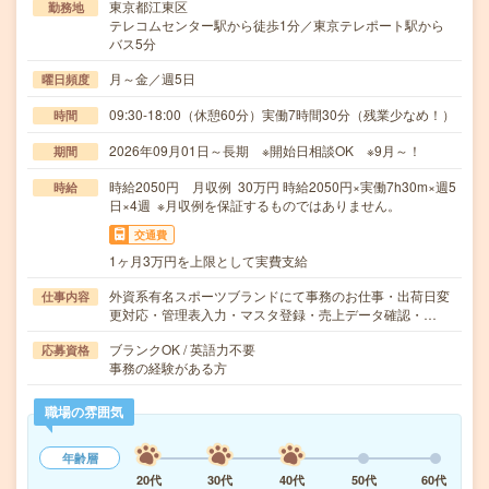
東京都江東区
勤務地
テレコムセンター駅から徒歩1分／東京テレポート駅から
バス5分
月～金／週5日
曜日頻度
09:30-18:00（休憩60分）実働7時間30分（残業少なめ！）
時間
2026年09月01日～長期 ※開始日相談OK ※9月～！
期間
時給2050円 月収例 30万円 時給2050円×実働7h30m×週5
時給
日×4週 ※月収例を保証するものではありません。
交通費
1ヶ月3万円を上限として実費支給
外資系有名スポーツブランドにて事務のお仕事・出荷日変
仕事内容
更対応・管理表入力・マスタ登録・売上データ確認・…
ブランクOK / 英語力不要
応募資格
事務の経験がある方
職場の雰囲気
年齢層
20代
30代
40代
50代
60代