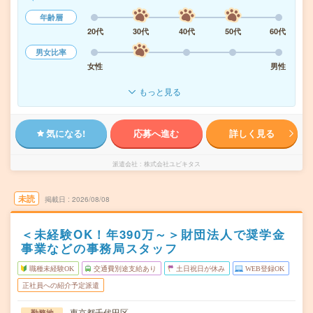
年齢層
20代
30代
40代
50代
60代
男女比率
女性
男性
もっと見る
気になる!
応募へ進む
詳しく見る
派遣会社
株式会社ユビキタス
未読
掲載日
2026/08/08
＜未経験OK！年390万～＞財団法人で奨学金
事業などの事務局スタッフ
職種未経験OK
交通費別途支給あり
土日祝日が休み
WEB登録OK
正社員への紹介予定派遣
東京都千代田区
勤務地