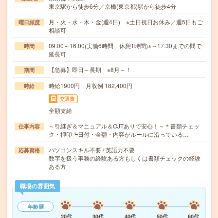
東京駅から徒歩6分／京橋(東京都)駅から徒歩4分
月・火・水・木・金(週4日) ※土日祝日お休み／週5日もご
曜日頻度
相談可
09:00～16:00(実働6時間 休憩1時間)※～17:30までの間で
時間
延長可
【急募】即日～長期 ※8月～！
期間
時給1900円 月収例 182,400円
時給
交通費
全額支給
～引継ぎ＆マニュアル＆OJTありで安心！～＊書類チェッ
仕事内容
ク・押印┗日付・金額・内容がルールに沿っている…
パソコンスキル不要 / 英語力不要
応募資格
数字を扱う事務の経験ある方もしくは書類チェックの経験
ある方
職場の雰囲気
年齢層
20代
30代
40代
50代
60代