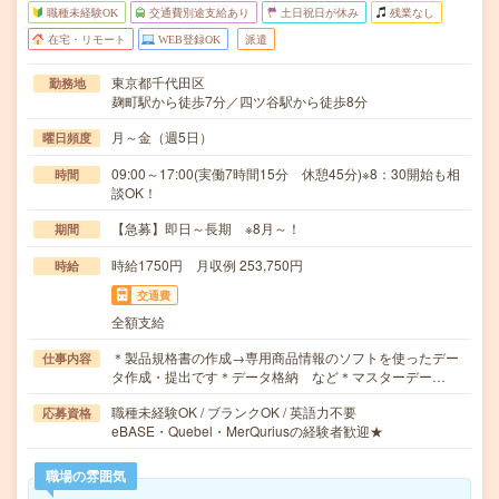
職種未経験OK
交通費別途支給あり
土日祝日が休み
残業なし
在宅・リモート
WEB登録OK
派遣
東京都千代田区
勤務地
麹町駅から徒歩7分／四ツ谷駅から徒歩8分
月～金（週5日）
曜日頻度
09:00～17:00(実働7時間15分 休憩45分)※8：30開始も相
時間
談OK！
【急募】即日～長期 ※8月～！
期間
時給1750円 月収例 253,750円
時給
交通費
全額支給
＊製品規格書の作成→専用商品情報のソフトを使ったデー
仕事内容
タ作成・提出です＊データ格納 など＊マスターデー…
職種未経験OK / ブランクOK / 英語力不要
応募資格
eBASE・Quebel・MerQuriusの経験者歓迎★
職場の雰囲気