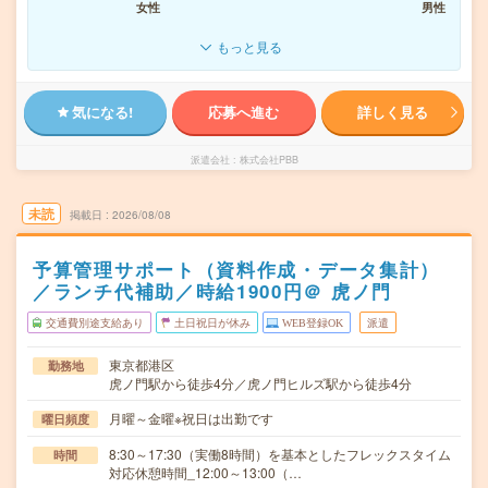
女性
男性
もっと見る
気になる!
応募へ進む
詳しく見る
派遣会社
株式会社PBB
未読
掲載日
2026/08/08
予算管理サポート（資料作成・データ集計）
／ランチ代補助／時給1900円＠ 虎ノ門
交通費別途支給あり
土日祝日が休み
WEB登録OK
派遣
東京都港区
勤務地
虎ノ門駅から徒歩4分／虎ノ門ヒルズ駅から徒歩4分
月曜～金曜※祝日は出勤です
曜日頻度
8:30～17:30（実働8時間）を基本としたフレックスタイム
時間
対応休憩時間_12:00～13:00（…