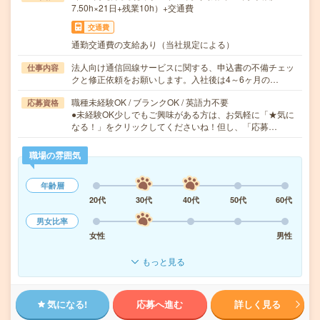
7.50h×21日+残業10h）+交通費
交通費
通勤交通費の支給あり（当社規定による）
法人向け通信回線サービスに関する、申込書の不備チェッ
仕事内容
クと修正依頼をお願いします。入社後は4～6ヶ月の…
職種未経験OK / ブランクOK / 英語力不要
応募資格
●未経験OK少しでもご興味がある方は、お気軽に「★気に
なる！」をクリックしてくださいね！但し、「応募…
職場の雰囲気
年齢層
20代
30代
40代
50代
60代
男女比率
女性
男性
もっと見る
気になる!
応募へ進む
詳しく見る