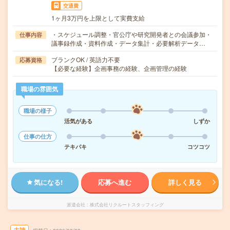
交通費
1ヶ月3万円を上限として実費支給
・スケジュール調整・官公庁や研究開発者との会議参加・
仕事内容
議事録作成・資料作成・データ集計・必要解析データ…
ブランクOK / 英語力不要
応募資格
【必要な経験】企画事務の経験、企画管理の経験
職場の雰囲気
職場の様子
活気がある
しずか
仕事の仕方
テキパキ
コツコツ
気になる!
応募へ進む
詳しく見る
派遣会社
株式会社リクルートスタッフィング