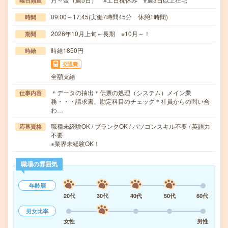
曜日頻度
09:00～17:45(実働7時間45分 休憩1時間)
時間
2026年10月上旬～長期 ※10月～！
期間
時給1850円
時給
交通費
全額支給
＊データの抽出＊伝票の処理（システム）メイン業
仕事内容
務・・・請求書、勘定科目のチェック＊社員からの問い合
わ…
職種未経験OK / ブランクOK / パソコンスキル不要 / 英語力
応募資格
不要
※業界未経験OK！
職場の雰囲気
年齢層
20代
30代
40代
50代
60代
男女比率
女性
男性