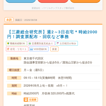
派遣会社
パーソルテンプスタッフ株式会社
未読
掲載日
2026/08/08
【三菱総合研究所】週2～3日在宅＊時給2000
円！調査票配布・回収など事務
職種未経験OK
交通費別途支給あり
土日祝日が休み
在宅・リモート
WEB登録OK
派遣
東京都千代田区
勤務地
国会議事堂前駅から徒歩5分／溜池山王駅から徒歩2分
月～金（週5日）
曜日頻度
09:15～18:15(実働8時間 休憩1時間)
時間
2026年09月上旬～長期 ※9月～！
期間
時給2000円 月収例 320,000円+残業代
時給
交通費
全額支給