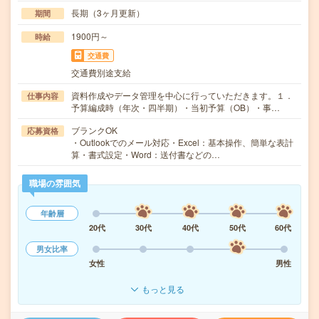
長期（3ヶ月更新）
期間
1900円～
時給
交通費
交通費別途支給
資料作成やデータ管理を中心に行っていただきます。１．
仕事内容
予算編成時（年次・四半期）・当初予算（OB）・事…
ブランクOK
応募資格
・Outlookでのメール対応・Excel：基本操作、簡単な表計
算・書式設定・Word：送付書などの…
職場の雰囲気
年齢層
20代
30代
40代
50代
60代
男女比率
女性
男性
もっと見る