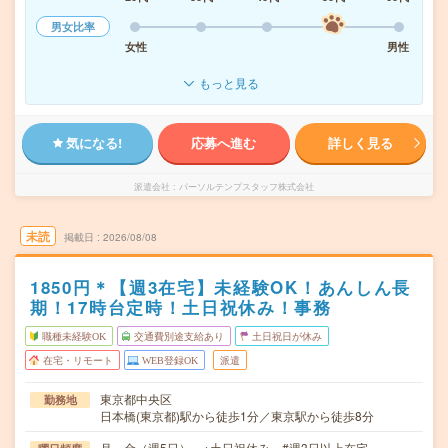
男女比率
女性
男性
もっと見る
気になる!
応募へ進む
詳しく見る
派遣会社
パーソルテンプスタッフ株式会社
未読
掲載日
2026/08/08
1850円＊【週3在宅】未経験OK！あんしん長
期！17時台定時！土日祝休み！事務
職種未経験OK
交通費別途支給あり
土日祝日が休み
在宅・リモート
WEB登録OK
派遣
東京都中央区
勤務地
日本橋(東京都)駅から徒歩1分／東京駅から徒歩8分
月～金（週5日） ※土日祝休み #週3日以上在宅