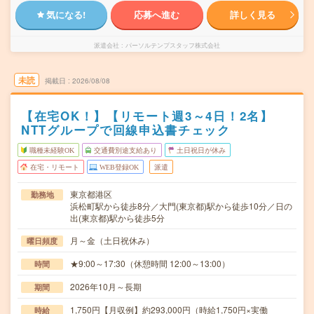
気になる!
応募へ進む
詳しく見る
派遣会社
パーソルテンプスタッフ株式会社
未読
掲載日
2026/08/08
【在宅OK！】【リモート週3～4日！2名】
NTTグループで回線申込書チェック
職種未経験OK
交通費別途支給あり
土日祝日が休み
在宅・リモート
WEB登録OK
派遣
東京都港区
勤務地
浜松町駅から徒歩8分／大門(東京都)駅から徒歩10分／日の
出(東京都)駅から徒歩5分
月～金（土日祝休み）
曜日頻度
★9:00～17:30（休憩時間 12:00～13:00）
時間
2026年10月～長期
期間
1,750円【月収例】約293,000円（時給1,750円×実働
時給