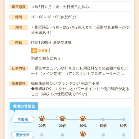
＜週5日＞月～金（土日祝日お休み）
曜日頻度
10：00～18：00(休憩60分)
時間
＜期間限定＞9月～2027年2月末まで（長期や直雇用への切
期間
替実績あり）
時給1800円+通勤交通費
時給
交通費
別途全額支給あり
・運営マニュアルや打ち合わせ用資料などの書類作成サポ
仕事内容
ート（メイン業務）→アシスタントプロデューサーさ…
職種未経験OK / ブランクOK / 英語力不要
応募資格
◆未経験OK！エクセルとパワーポイントの使用経験がある
こと（学校での使用経験でOKです)
職場の雰囲気
年齢層
20代
30代
40代
50代
60代
男女比率