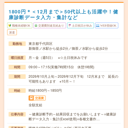
1800円＊＜12月まで＞50代以上も活躍中！健
康診断データ入力・集計など
職種未経験OK
交通費別途支給あり
土日祝日が休み
WEB登録OK
派遣
東京都千代田区
勤務地
新御茶ノ水駅から徒歩2分／御茶ノ水駅から徒歩2分
月～金（週5日） ※☆土日祝休みです
曜日頻度
09:00～17:15(実働7時間15分 休憩1時間)
時間
2026年10月上旬～2026年12月下旬 12月末まで 延長の
期間
可能性もあります ※10月～！
時給1800円～1850円
時給
交通費
全額支給
～健康診断予約～結果回収までをお願いします～○健康診
仕事内容
断データ入力・集計(Excel使用)○各種文書作…
職種未経験OK / ブランクOK / 英語力不要