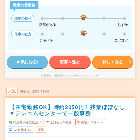
職場の雰囲気
職場の様子
活気がある
しずか
仕事の仕方
テキパキ
コツコツ
気になる!
応募へ進む
詳しく見る
派遣会社
株式会社リクルートスタッフィング
未読
掲載日
2026/08/08
【在宅勤務OK】時給2050円！残業ほぼなし
▼テレコムセンターで一般事務
交通費別途支給あり
土日祝日が休み
在宅・リモート
WEB登録OK
派遣