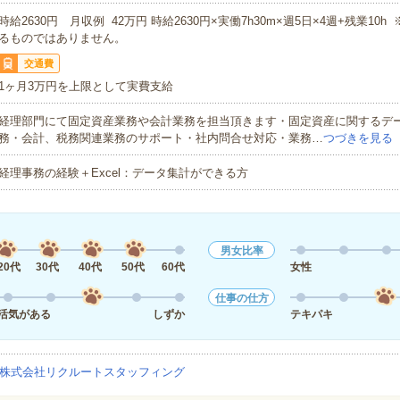
時給2630円 月収例 42万円 時給2630円×実働7h30m×週5日×4週+残業10
るものではありません。
交通費
1ヶ月3万円を上限として実費支給
経理部門にて固定資産業務や会計業務を担当頂きます・固定資産に関するデ
務・会計、税務関連業務のサポート・社内問合せ対応・業務…
つづきを見る
経理事務の経験＋Excel：データ集計ができる方
男女比率
20代
30代
40代
50代
60代
女性
仕事の仕方
活気がある
しずか
テキパキ
株式会社リクルートスタッフィング