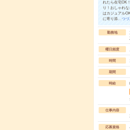
れたら在宅OK
り！おしゃれな
はカジュアルO
に寄り添…
つづ
勤務地
曜日頻度
時間
期間
時給
仕事内容
応募資格