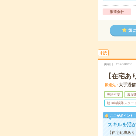
派遣会社
気
未読
掲載日
2026/08/08
【在宅あ
大手通信
派遣先
英語不要
履歴
朝10時以降スター
ここがポイント
スキルを活
【在宅勤務あり