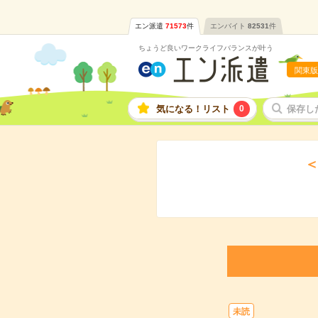
エン派遣
71573
件
エンバイト
82531
件
ちょうど良いワークライフバランスが叶う
関東版
気になる！リスト
0
保存し
＜
未読