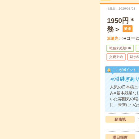
掲載日
2026/08/08
1950円
務＞
派遣
○●コー
派遣先
職種未経験OK
交費支給
駅歩
ここがポイント
≪引継ぎあ
人気の日本橋エ
み×基本残業な
いた雰囲気の職
に、未来につな
勤務地
曜日頻度