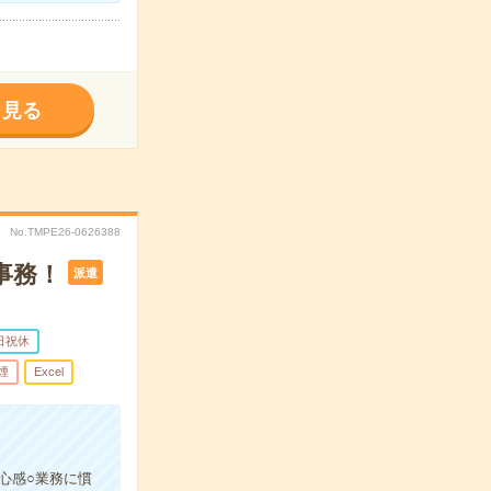
く見る
No.TMPE26-0626388
事務！
派遣
日祝休
煙
Excel
心感○業務に慣