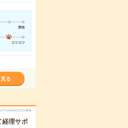
男性
コツコツ
く見る
RSTFO260805521D/事務
て経理サポ