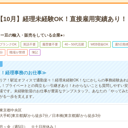
＊【10月】経理未経験OK！直接雇用実績あり
ヒー豆の輸入・販売をしている企業●○
ブランクOK
英語不要
履歴書不要
40～50代活躍
WEB登録OK
週5日勤
5分
職場が禁煙
簿記
！
り！経理事務のお仕事≫
リア！駅近オフィスで通勤楽々！経理未経験OK！なにかしらの事務経験あれ
し！プライベートとの両立も↑↑引継ぎあり！わからないことも質問しやすい
場です。未経験歓迎のお仕事が豊富なテンプスタッフ。あなたの「やってみ
がる一歩を支えます。
東京都中央区
大手町(東京都)駅から徒歩7分／日本橋(東京都)駅から徒歩3分
月～金（週5日） ※土日祝休み！