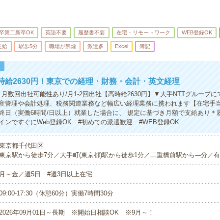
卒第二新卒OK
英語不要
履歴書不要
在宅・リモートワーク
WEB登録OK
支給
駅歩5分
職場が禁煙
派遣多
Excel
簿記
！
時給2630円！東京での経理・財務・会計・英文経理
月数回出社可能性あり/月1-2回出社【高時給2630円】▼大手NTTグループ
産管理や会計処理、税務関連業務など幅広い経理業務に携われます【在宅手
終日（実働6時間/日以上）就業した場合に、 規定に基づき月額で支給あり＊
インですぐにWeb登録OK #初めての派遣歓迎 #WEB登録OK
東京都千代田区
東京駅から徒歩7分／大手町(東京都)駅から徒歩1分／二重橋前駅から---分／有楽
月～金／週5日 #週3日以上在宅
09:00-17:30（休憩60分）実働7時間30分
2026年09月01日～長期 ※開始日相談OK ※9月～！