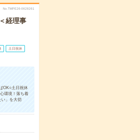
No.TMPE26-0628261
！＜経理事
務
土日祝休
ばOK○土日祝休
安心環境！落ち着
たい」を大切