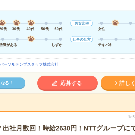
男女比率
20代
30代
40代
50代
60代
女性
仕事の仕方
活気がある
しずか
テキパキ
パーソルテンプスタッフ株式会社
応募する
詳し
になる！
No.
出社月数回！時給2630円！NTTグループに