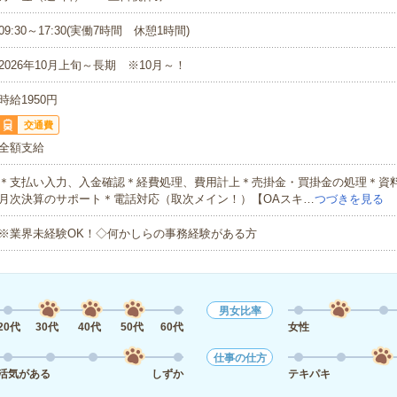
09:30～17:30(実働7時間 休憩1時間)
2026年10月上旬～長期 ※10月～！
時給1950円
交通費
全額支給
＊支払い入力、入金確認＊経費処理、費用計上＊売掛金・買掛金の処理＊資
月次決算のサポート＊電話対応（取次メイン！）【OAスキ…
つづきを見る
※業界未経験OK！◇何かしらの事務経験がある方
男女比率
20代
30代
40代
50代
60代
女性
仕事の仕方
活気がある
しずか
テキパキ