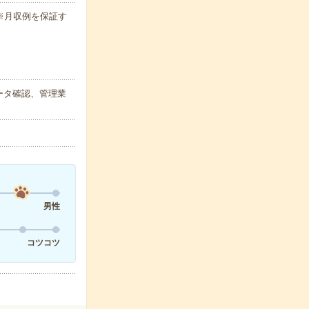
h ※月収例を保証す
ータ確認、管理業
男性
コツコツ