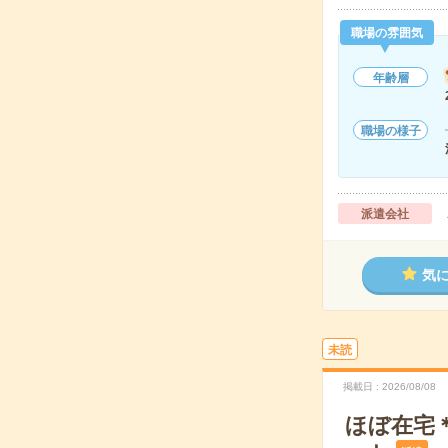
職場の雰囲気
年齢層
職場の様子
派遣会社
気
未読
掲載日
2026/08/08
ほぼ在宅＊