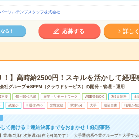
パーソルテンプスタッフ株式会社
応募する
詳し
になる！
り！】高時給2500円！スキルを活かして経理
会社グループ★SPPM（クラウドサービス）の開発・管理・運用
書不要
40～50代活躍
在宅・リモートワーク
WEB登録OK
週5日勤務
土
ト
残業少
IT通信Web
交費支給
駅歩5分
大手
服装自由
職場が禁
！
かして働ける！連結決算までをおまかせ！経理事務
】業務に慣れ次第週2日在宅可能です！ 大手通信系企業グループ＊大手で安