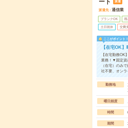
ート
派遣
通信業
派遣先
ブランクOK
既
土日祝休
交費
ここがポイント
【在宅OK】
【在宅勤務OK】
業務！▼固定資
（在宅）のみで
社不要、オンラ
勤務地
曜日頻度
時間
期間