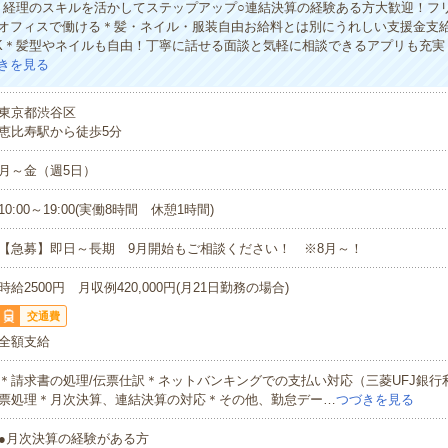
！経理のスキルを活かしてステップアップ○連結決算の経験ある方大歓迎！フ
オフィスで働ける＊髪・ネイル・服装自由お給料とは別にうれしい支援金支給
K＊髪型やネイルも自由！丁寧に話せる面談と気軽に相談できるアプリも充実
きを見る
東京都渋谷区
恵比寿駅から徒歩5分
月～金（週5日）
10:00～19:00(実働8時間 休憩1時間)
【急募】即日～長期 9月開始もご相談ください！ ※8月～！
時給2500円 月収例420,000円(月21日勤務の場合)
交通費
全額支給
＊請求書の処理/伝票仕訳＊ネットバンキングでの支払い対応（三菱UFJ銀行
票処理＊月次決算、連結決算の対応＊その他、勤怠デー…
つづきを見る
●月次決算の経験がある方