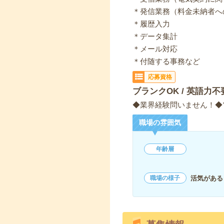
＊発信業務（料金未納者へ
＊履歴入力
＊データ集計
＊メール対応
＊付随する事務など
応募資格
ブランクOK / 英語力不
◆業界経験問いません！◆電
職場の雰囲気
年齢層
活気がある
職場の様子