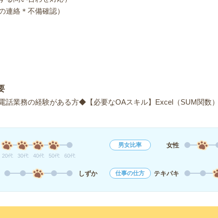
の連絡＊不備確認）
要
話業務の経験がある方◆【必要なOAスキル】Excel（SUM関数
女性
男女比率
20代
30代
40代
50代
60代
しずか
テキパキ
仕事の仕方