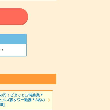
る
す！
50円！ピタッと17時終業＊
ヒルズ森タワー勤務＊2名の
遣]