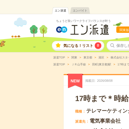
エン派遣
エンバイト
ちょうど良いワークライフバランスが叶う
関東版
気になる！リスト
0
保存し
派遣TOP
関東
東京都
港区
株式会社スタ
派遣TOP
ＪＲ山手線
田町(東京都)駅
17時ま
NEW
掲載日
2026
/
08
/
08
17時まで＊時給
テレマーケティン
職種
電気事業会社
派遣先