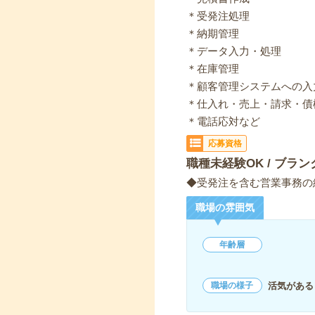
＊受発注処理
＊納期管理
＊データ入力・処理
＊在庫管理
＊顧客管理システムへの入
＊仕入れ・売上・請求・債
＊電話応対など
応募資格
職種未経験OK / ブラン
◆受発注を含む営業事務の
職場の雰囲気
年齢層
活気がある
職場の様子