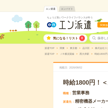
エン派遣
エンバイト
ちょうど良いワークライフバランスが叶う
関東版
気になる！リスト
0
保存し
派遣TOP
関東
東京都
品川区
株式会社ス
派遣TOP
ＪＲ横須賀線
西大井駅
時給1800
掲載日
2026
/
08
/
02
時給1800円
営業事務
職種
精密機器メーカ
派遣先