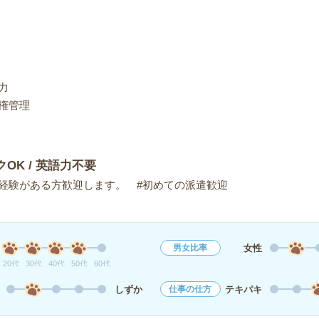
力
権管理
クOK / 英語力不要
経験がある方歓迎します。 #初めての派遣歓迎
女性
男女比率
20代
30代
40代
50代
60代
しずか
テキパキ
仕事の仕方