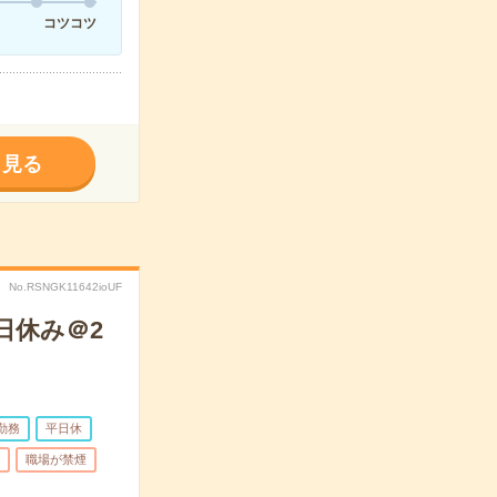
コツコツ
く見る
No.RSNGK11642ioUF
日休み＠2
勤務
平日休
職場が禁煙