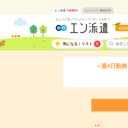
エン派遣
74686
件
エンバイト
82531
件
ちょうど良いワークライフバランスが叶う
関東版
気になる！リスト
0
保存し
＜週4日勤
未読