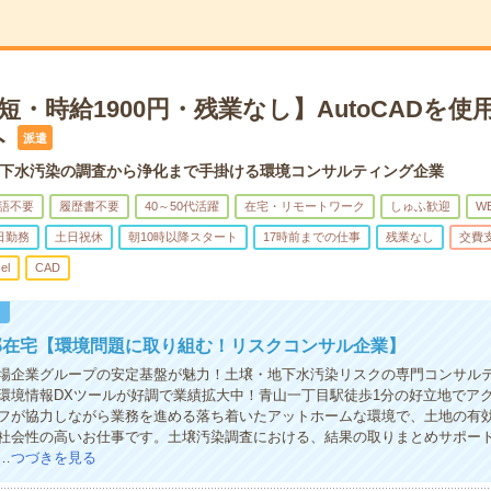
短・時給1900円・残業なし】AutoCADを使
ト
派遣
下水汚染の調査から浄化まで手掛ける環境コンサルティング企業
語不要
履歴書不要
40～50代活躍
在宅・リモートワーク
しゅふ歓迎
W
日勤務
土日祝休
朝10時以降スタート
17時前までの仕事
残業なし
交費
el
CAD
！
部在宅【環境問題に取り組む！リスクコンサル企業】
場企業グループの安定基盤が魅力！土壌・地下水汚染リスクの専門コンサル
環境情報DXツールが好調で業績拡大中！青山一丁目駅徒歩1分の好立地でア
フが協力しながら業務を進める落ち着いたアットホームな環境で、土地の有
社会性の高いお仕事です。土壌汚染調査における、結果の取りまとめサポー
…
つづきを見る