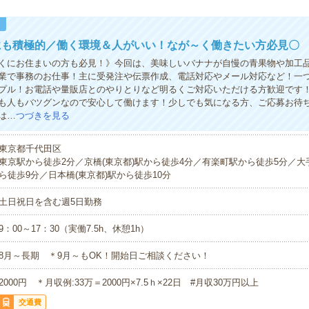
！
にも積極的／働く環境＆人がいい！なが～く働きたい方必見〇
くにお住まいの方も必見！》今回は、美味しいバナナが自慢の青果物や加工
業で事務のお仕事！主に受発注や伝票作成、電話対応やメール対応など！一
プル！お電話や量販店とのやりとりなど明るくご対応いただける方歓迎です
も人もバツグンなので安心して働けます！少しでも気になる方、ご応募お待
は…
つづきを見る
東京都千代田区
東京駅から徒歩2分／京橋(東京都)駅から徒歩4分／有楽町駅から徒歩5分／大手
ら徒歩9分／日本橋(東京都)駅から徒歩10分
土日祝日を含む週5日勤務
9：00～17：30（実働7.5h、休憩1h）
8月～長期 ＊9月～もOK！開始日ご相談ください！
2000円 ＊月収例:33万＝2000円×7.5ｈ×22日 #月収30万円以上
交通費