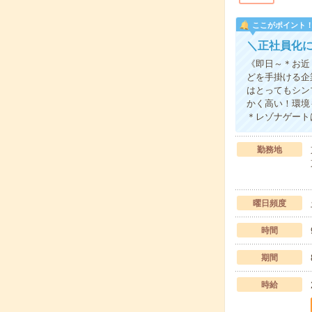
ここがポイント
＼正社員化
《即日～＊お近
どを手掛ける企
はとってもシン
かく高い！環境
＊レゾナゲート
勤務地
曜日頻度
時間
期間
時給