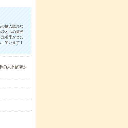
品の輸入販売な
つひとつの業務
！定着率がとに
ちしています！
町(東京都)駅か