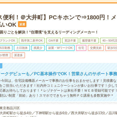
ス便利！＠大井町】PCキホンで⇒1800円！
払いOK
派遣
困りごとを解決！”住環境”を支えるリーディングメーカー！
ブランクOK
既卒第二新卒OK
OA不要
英語不要
履歴書不要
40～50代
5日勤務
土日祝休
残業少
副業・WワークOK
住宅
交費支給
駅歩5
が禁煙
派遣多
！
ークデビューも／PC基本操作でOK！営業さんのサポート事
≫今回は、住宅設備機器メーカーで事務のお仕事をおまかせします！見積書な
をご担当いただきます！社内外コミュニケーションが多いお仕事です！少し
応募お待ちしております！＊レゾナゲートは来社不要！ＷＥＢ登録可能です
＆週払い制度「前給」あり！スマホでできちゃう無料ＰＣ講座も多数実施中＊
東京都品川区
大井町駅から徒歩4分／下神明駅から徒歩6分／西大井駅から徒歩13分／品川