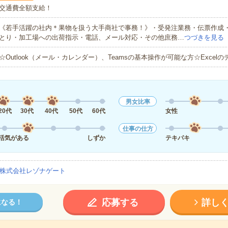
交通費全額支給！
《若手活躍の社内＊果物を扱う大手商社で事務！》・受発注業務・伝票作成
とり・加工場への出荷指示・電話、メール対応・その他庶務…
つづきを見る
☆Outlook（メール・カレンダー）、Teamsの基本操作が可能な方☆Excel
男女比率
20代
30代
40代
50代
60代
女性
仕事の仕方
活気がある
しずか
テキパキ
株式会社レゾナゲート
応募する
詳し
になる！