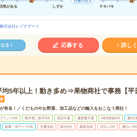
仕事の仕方
活気がある
しずか
テキパキ
株式会社レゾナゲート
応募する
詳し
になる！
平均5年以上！動き多め⇒果物商社で事務【平
遣
が有名！／くだものやお野菜、加工品などの輸入をおこなう商社！
ブランクOK
既卒第二新卒OK
英語不要
履歴書不要
WEB登録OK
週5日
副業・WワークOK
交費支給
駅歩5分
服装自由
日払いOK
週払いOK