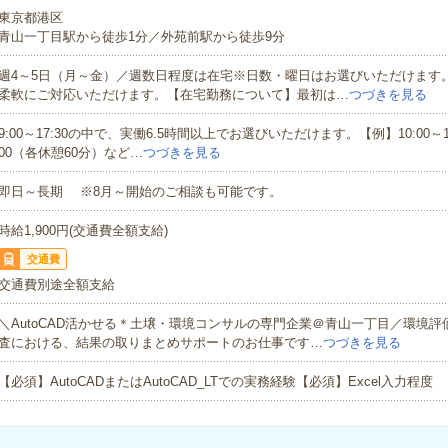
東京都港区
青山一丁目駅から徒歩1分／外苑前駅から徒歩9分
週4～5日（月～金）／週数日程度は在宅※日数・曜日はお選びいただけます
柔軟にご対応いただけます。【在宅勤務について】最初は…
つづきを見る
9:00～17:30の中で、実働6.5時間以上でお選びいただけます。【例】10:00～17:
00（各休憩60分）など…
つづきを見る
即日～長期 ※8月～開始のご相談も可能です。
時給1,900円(交通費全額支給)
交通費
交通費別途全額支給
＼AutoCAD活かせる＊土壌・環境コンサルの専門企業＠青山一丁目／環境
査における、結果の取りまとめサポートのお仕事です…
つづきを見る
【必須】AutoCADまたはAutoCAD_LTでの実務経験【必須】Excel入力程度