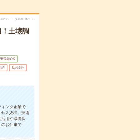
No.BSLFタ100102808
用！土壌調
EB登録OK
支給
駅歩5分
ティング企業で
クセス抜群。技術
効活用や環境保
トのお仕事で