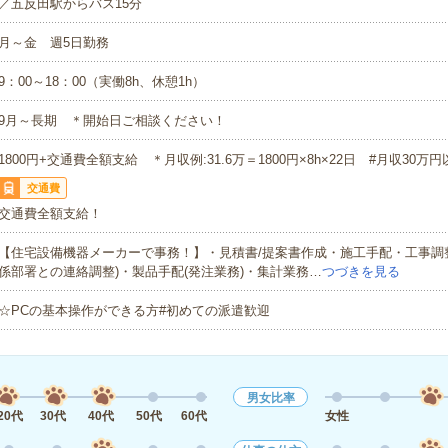
／五反田駅からバス15分
月～金 週5日勤務
9：00～18：00（実働8h、休憩1h）
9月～長期 ＊開始日ご相談ください！
1800円+交通費全額支給 ＊月収例:31.6万＝1800円×8h×22日 #月収30万円
交通費
交通費全額支給！
【住宅設備機器メーカーで事務！】・見積書/提案書作成・施工手配・工事調
係部署との連絡調整)・製品手配(発注業務)・集計業務…
つづきを見る
☆PCの基本操作ができる方#初めての派遣歓迎
男女比率
20代
30代
40代
50代
60代
女性