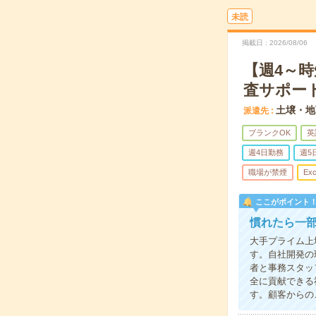
未読
掲載日
2026/08/06
【週4～時
査サポー
土壌・地
派遣先
ブランクOK
英
週4日勤務
週5
職場が禁煙
Exc
ここがポイント
慣れたら一
大手プライム上
す。自社開発の
者と事務スタッ
全に貢献できる
す。顧客からの