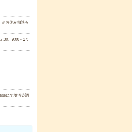
。※お休み相談も
30、9:00～17:
評価部にて壌汚染調