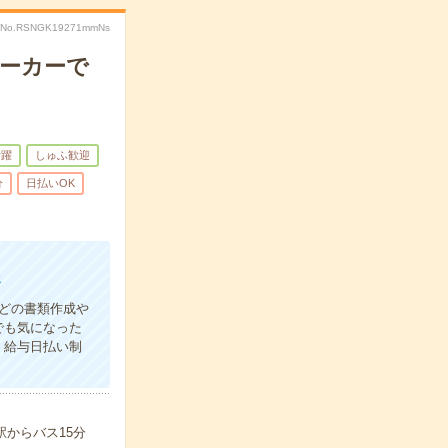
No.RSNGK19271mmNs
メーカーで
活躍
しゅふ歓迎
分
日払いOK
務
どの書類作成や
でも気になった
！給与日払い制
駅からバス15分