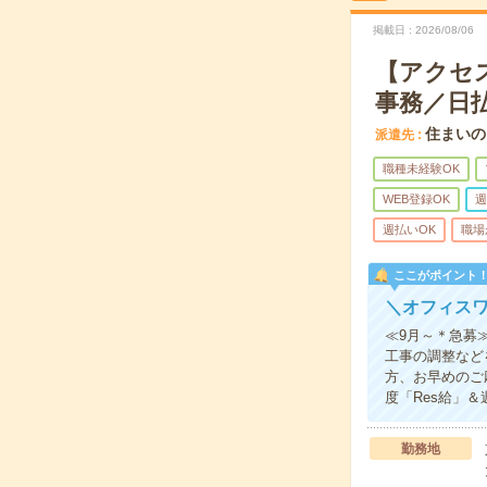
掲載日
2026/08/06
【アクセ
事務／日
住まいの
派遣先
職種未経験OK
WEB登録OK
週
週払いOK
職場
ここがポイント
＼オフィスワ
≪9月～＊急募
工事の調整など
方、お早めのご
度「Res給」
勤務地