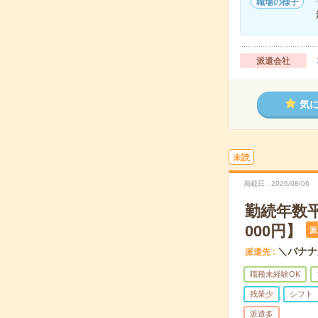
職場の様子
派遣会社
気
未読
掲載日
2026/08/06
勤続年数
000円】
派
＼バナナ
派遣先
職種未経験OK
残業少
シフト
派遣多