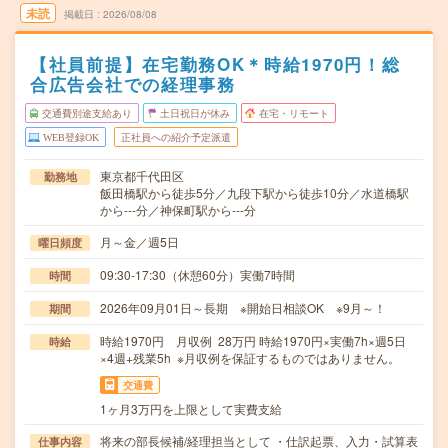
未読
掲載日
2026/08/08
【社員前提】在宅勤務OK＊時給1970円！総
合広告会社での経理事務
交通費別途支給あり
土日祝日が休み
在宅・リモート
WEB登録OK
正社員への紹介予定派遣
東京都千代田区
勤務地
飯田橋駅から徒歩5分／九段下駅から徒歩10分／水道橋駅
から---分／神保町駅から---分
月～金／週5日
曜日頻度
09:30-17:30（休憩60分）実働7時間
時間
2026年09月01日～長期 ※開始日相談OK ※9月～！
期間
時給1970円 月収例 28万円 時給1970円×実働7h×週5日
時給
×4週+残業5h ※月収例を保証するものではありません。
交通費
1ヶ月3万円を上限として実費支給
将来の部長候補/経理担当として ・仕訳起票、入力・試算表
仕事内容