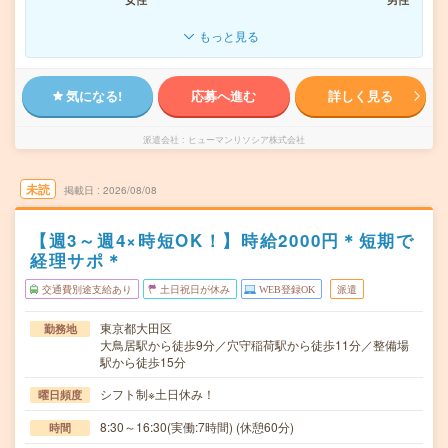
もっと見る
気になる!
応募へ進む
詳しく見る
派遣会社
ヒューマンリソシア株式会社
未読
掲載日
2026/08/08
【週3～週4×時短OK！】時給2000円＊短期で
経理サポ＊
交通費別途支給あり
土日祝日が休み
WEB登録OK
派遣
東京都大田区
勤務地
大鳥居駅から徒歩9分／穴守稲荷駅から徒歩11分／整備場
駅から徒歩15分
シフト制※土日休み！
曜日頻度
8:30～16:30(実働:7時間) (休憩60分)
時間