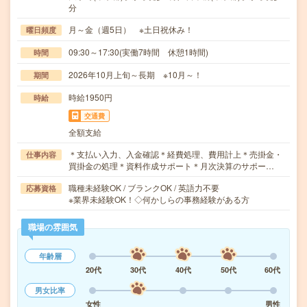
分
月～金（週5日） ※土日祝休み！
曜日頻度
09:30～17:30(実働7時間 休憩1時間)
時間
2026年10月上旬～長期 ※10月～！
期間
時給1950円
時給
交通費
全額支給
＊支払い入力、入金確認＊経費処理、費用計上＊売掛金・
仕事内容
買掛金の処理＊資料作成サポート＊月次決算のサポー…
職種未経験OK / ブランクOK / 英語力不要
応募資格
※業界未経験OK！◇何かしらの事務経験がある方
職場の雰囲気
年齢層
20代
30代
40代
50代
60代
男女比率
女性
男性