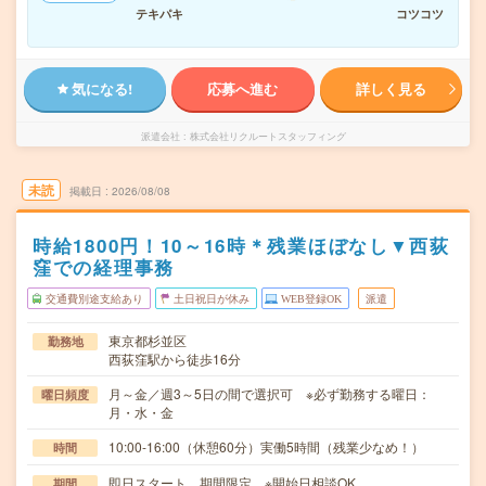
テキパキ
コツコツ
気になる!
応募へ進む
詳しく見る
派遣会社
株式会社リクルートスタッフィング
未読
掲載日
2026/08/08
時給1800円！10～16時＊残業ほぼなし▼西荻
窪での経理事務
交通費別途支給あり
土日祝日が休み
WEB登録OK
派遣
東京都杉並区
勤務地
西荻窪駅から徒歩16分
月～金／週3～5日の間で選択可 ※必ず勤務する曜日：
曜日頻度
月・水・金
10:00-16:00（休憩60分）実働5時間（残業少なめ！）
時間
即日スタート、期間限定 ※開始日相談OK
期間