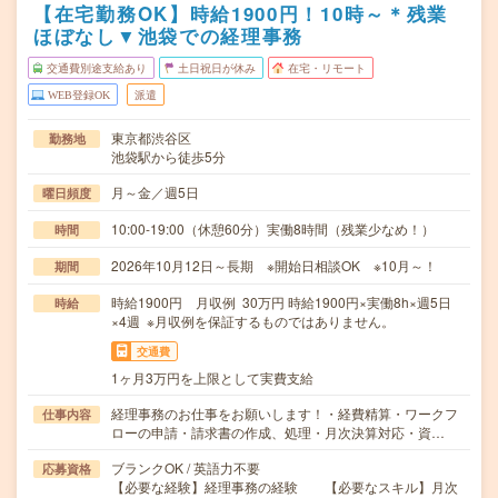
【在宅勤務OK】時給1900円！10時～＊残業
ほぼなし▼池袋での経理事務
交通費別途支給あり
土日祝日が休み
在宅・リモート
WEB登録OK
派遣
東京都渋谷区
勤務地
池袋駅から徒歩5分
月～金／週5日
曜日頻度
10:00-19:00（休憩60分）実働8時間（残業少なめ！）
時間
2026年10月12日～長期 ※開始日相談OK ※10月～！
期間
時給1900円 月収例 30万円 時給1900円×実働8h×週5日
時給
×4週 ※月収例を保証するものではありません。
交通費
1ヶ月3万円を上限として実費支給
経理事務のお仕事をお願いします！・経費精算・ワークフ
仕事内容
ローの申請・請求書の作成、処理・月次決算対応・資…
ブランクOK / 英語力不要
応募資格
【必要な経験】経理事務の経験 【必要なスキル】月次