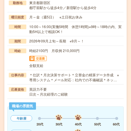
東京都新宿区
勤務地
都庁前駅から徒歩4分／新宿駅から徒歩4分
月～金（週5日） ※土日祝お休み
曜日頻度
10:00～16:00(実働5時間 休憩1時間)※9時～18時の内、実
時間
動5H以上で相談OK！
2026年09月上旬～長期 ※9月～！
期間
時給2100円 月収例 210,000円
時給
交通費
全額支給
＊仕訳＊月次決算サポート＊立替金の精算データ作成 ※
仕事内容
専用システム＊メール対応：社内での不備確認＊ネッ…
英語力不要
応募資格
日次～月次経理のご経験
職場の雰囲気
年齢層
20代
30代
40代
50代
60代