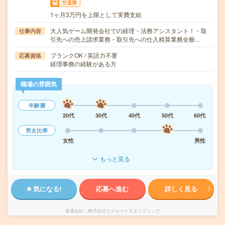
交通費
1ヶ月3万円を上限として実費支給
大人気ゲーム開発会社での経理・法務アシスタント！・取
仕事内容
引先への売上請求業務・取引先への仕入精算業務全般…
ブランクOK / 英語力不要
応募資格
経理事務の経験がある方
職場の雰囲気
年齢層
20代
30代
40代
50代
60代
男女比率
女性
男性
もっと見る
気になる!
応募へ進む
詳しく見る
派遣会社
株式会社リクルートスタッフィング