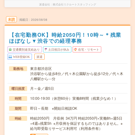
派遣会社
株式会社リクルートスタッフィング
未読
掲載日
2026/08/08
【在宅勤務OK】時給2050円！10時～＊残業
ほぼなし▼渋谷での経理事務
交通費別途支給あり
土日祝日が休み
在宅・リモート
WEB登録OK
派遣
東京都渋谷区
勤務地
渋谷駅から徒歩8分／代々木公園駅から徒歩12分／代々木
八幡駅から---分
月～金／週5日
曜日頻度
10:00-19:00（休憩60分）実働8時間（残業少なめ！）
時間
即日～長期 ※開始日相談OK
期間
時給2050円 月収例 34万円 時給2050円×実働8h×週5日
時給
×4週+残業5h ※月収例を保証するものではありません。※
給与即受取りサービス利用可（利用条件有）