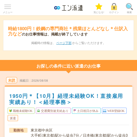
メニュー
気になる!
ログイン
検索
時給1800円！鉄鋼の専門商社＊残業ほとんどなし＊仕訳入
力など
のお仕事情報は、掲載が終了しています
掲載時の情報は、
ページ下部
からご覧いただけます。
お探しの条件に近い派遣のお仕事
未読
掲載日
2026/08/08
1950円＊【10月】経理未経験OK！直接雇用
実績あり！＜経理事務＞
職種未経験OK
交通費別途支給あり
土日祝日が休み
WEB登録OK
派遣
東京都中央区
勤務地
大手町(東京都)駅から徒歩7分／日本橋(東京都)駅から徒歩3