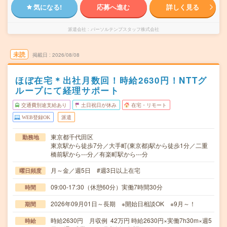
気になる!
応募へ進む
詳しく見る
派遣会社
パーソルテンプスタッフ株式会社
未読
掲載日
2026/08/08
ほぼ在宅＊出社月数回！時給2630円！NTTグ
ループにて経理サポート
交通費別途支給あり
土日祝日が休み
在宅・リモート
WEB登録OK
派遣
東京都千代田区
勤務地
東京駅から徒歩7分／大手町(東京都)駅から徒歩1分／二重
橋前駅から---分／有楽町駅から---分
月～金／週5日 #週3日以上在宅
曜日頻度
09:00-17:30（休憩60分）実働7時間30分
時間
2026年09月01日～長期 ※開始日相談OK ※9月～！
期間
時給2630円 月収例 42万円 時給2630円×実働7h30m×週5
時給