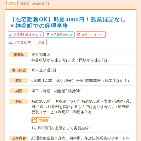
未読
掲載日
2026/08/08
【在宅勤務OK】時給3000円！残業ほぼなし
▼神谷町での経理事務
交通費別途支給あり
土日祝日が休み
在宅・リモート
WEB登録OK
派遣
東京都港区
勤務地
神谷町駅から徒歩3分／虎ノ門駅から徒歩7分
月～金／週5日
曜日頻度
09:00-17:30（休憩60分）実働7時間30分（残業少なめ！）
時間
即日～長期 ※開始日相談OK
期間
時給3000円 月収例 45万円 時給3000円×実働7h30m×週5
時給
日×4週 ※月収例を保証するものではありません。※給与即
受取りサービス利用可（利用条件有）
交通費
1ヶ月3万円を上限として実費支給
経理実務全般⇒月次、四半期、年次決算業務のサポートを
仕事内容