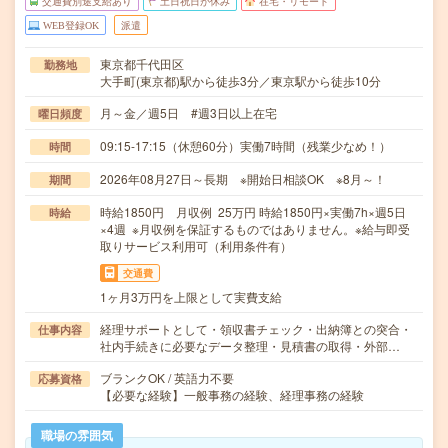
交通費別途支給あり
土日祝日が休み
在宅・リモート
WEB登録OK
派遣
東京都千代田区
勤務地
大手町(東京都)駅から徒歩3分／東京駅から徒歩10分
月～金／週5日 #週3日以上在宅
曜日頻度
09:15-17:15（休憩60分）実働7時間（残業少なめ！）
時間
2026年08月27日～長期 ※開始日相談OK ※8月～！
期間
時給1850円 月収例 25万円 時給1850円×実働7h×週5日
時給
×4週 ※月収例を保証するものではありません。※給与即受
取りサービス利用可（利用条件有）
交通費
1ヶ月3万円を上限として実費支給
経理サポートとして・領収書チェック・出納簿との突合・
仕事内容
社内手続きに必要なデータ整理・見積書の取得・外部…
ブランクOK / 英語力不要
応募資格
【必要な経験】一般事務の経験、経理事務の経験
職場の雰囲気