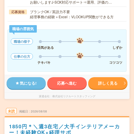
お願いしますJ-SOX対応サポート⇒運用、評価の…
ブランクOK / 英語力不要
応募資格
経理事務の経験＋Excel：VLOOKUP関数ができる方
職場の雰囲気
職場の様子
活気がある
しずか
仕事の仕方
テキパキ
コツコツ
気になる!
応募へ進む
詳しく見る
派遣会社
株式会社リクルートスタッフィング
未読
掲載日
2026/08/08
1850円＊＼週3在宅／大手インテリアメーカ
ー！未経験OK×経理サポ