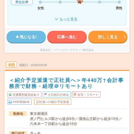
男女比率
女性
男性
もっと見る
気になる!
応募へ進む
詳しく見る
派遣会社
パーソルテンプスタッフ株式会社
未読
掲載日
2026/08/08
＜紹介予定派遣で正社員へ＞年440万↑会計事
務所で財務・経理＠リモートあり
交通費別途支給あり
土日祝日が休み
在宅・リモート
WEB登録OK
正社員への紹介予定派遣
東京都港区
勤務地
虎ノ門ヒルズ駅から徒歩5分／溜池山王駅から徒歩10分／
六本木一丁目駅から徒歩10分
月～金
曜日頻度