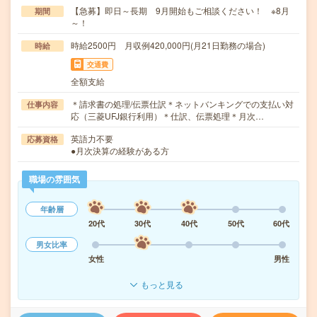
【急募】即日～長期 9月開始もご相談ください！ ※8月
期間
～！
時給2500円 月収例420,000円(月21日勤務の場合)
時給
交通費
全額支給
＊請求書の処理/伝票仕訳＊ネットバンキングでの支払い対
仕事内容
応（三菱UFJ銀行利用）＊仕訳、伝票処理＊月次…
英語力不要
応募資格
●月次決算の経験がある方
職場の雰囲気
年齢層
20代
30代
40代
50代
60代
男女比率
女性
男性
もっと見る