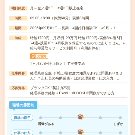
月～金／週5日 #週3日以上在宅
曜日頻度
09:00-18:00（休憩60分）実働8時間
時間
2026年09月01日～長期 ※開始日相談OK ※9月～！
期間
時給1700円 月収例 29万円 時給1700円×実働8h×週5日
時給
×4週+残業10h ※月収例を保証するものではありません。※
給与即受取りサービス利用可（利用条件有）
交通費
1ヶ月3万円を上限として実費支給
経理業務全般（簿記3級程度の知識があれば問題ありませ
仕事内容
ん）＊正社員の補助業務・日次経理業務（仕訳入力、…
ブランクOK / 英語力不要
応募資格
経理事務の経験＋Excel：VLOOKUP関数ができる方
職場の雰囲気
職場の様子
活気がある
しずか
仕事の仕方