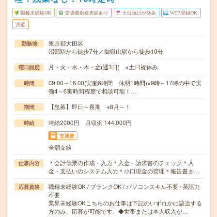
職種未経験OK
交通費別途支給あり
土日祝日が休み
WEB登録OK
派遣
東京都大田区
勤務地
沼部駅から徒歩7分／御嶽山駅から徒歩10分
月・火・水・木・金(週3日) ※土日祝休み
曜日頻度
09:00～16:00(実働6時間 休憩1時間)※9時～17時の中で実
時間
働4～6実時間程度で相談可能！…
【急募】即日～長期 ※8月～！
期間
時給2000円 月収例 144,000円
時給
交通費
全額支給
＊会計伝票の作成・入力＊入金・請求書のチェック＊入
仕事内容
金・支払いのシステム入力＊小口現金の管理＊報告書ま…
職種未経験OK / ブランクOK / パソコンスキル不要 / 英語力
応募資格
不要
業界未経験OKこちらのお仕事は下記のいずれかに該当する
方のみ、応募が可能です。◆世帯または本人収入が…