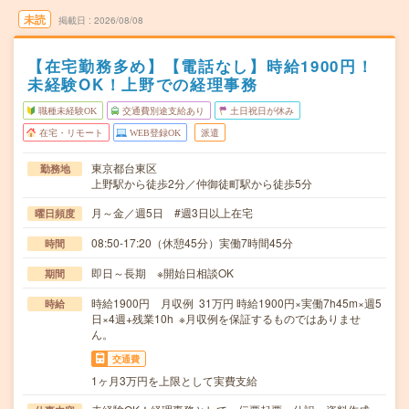
未読
掲載日
2026/08/08
【在宅勤務多め】【電話なし】時給1900円！
未経験OK！上野での経理事務
職種未経験OK
交通費別途支給あり
土日祝日が休み
在宅・リモート
WEB登録OK
派遣
東京都台東区
勤務地
上野駅から徒歩2分／仲御徒町駅から徒歩5分
月～金／週5日 #週3日以上在宅
曜日頻度
08:50-17:20（休憩45分）実働7時間45分
時間
即日～長期 ※開始日相談OK
期間
時給1900円 月収例 31万円 時給1900円×実働7h45m×週5
時給
日×4週+残業10h ※月収例を保証するものではありませ
ん。
交通費
1ヶ月3万円を上限として実費支給