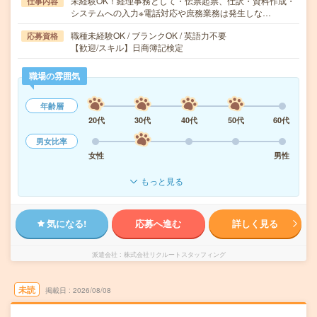
未経験OK！経理事務として・伝票起票、仕訳・資料作成・
仕事内容
システムへの入力※電話対応や庶務業務は発生しな…
職種未経験OK / ブランクOK / 英語力不要
応募資格
【歓迎/スキル】日商簿記検定
職場の雰囲気
年齢層
20代
30代
40代
50代
60代
男女比率
女性
男性
もっと見る
気になる!
応募へ進む
詳しく見る
派遣会社
株式会社リクルートスタッフィング
未読
掲載日
2026/08/08