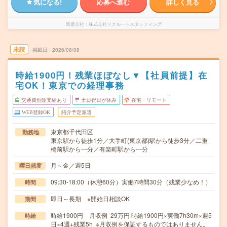
気になる!
応募へ進む
詳しく見る
派遣会社
株式会社リクルートスタッフィング
未読
掲載日
2026/08/08
時給1900円！残業ほぼなし▼【社員前提】在
宅OK！東京での経理事務
交通費別途支給あり
土日祝日が休み
在宅・リモート
WEB登録OK
紹介予定派遣
東京都千代田区
勤務地
東京駅から徒歩1分／大手町(東京都)駅から徒歩3分／二重
橋前駅から---分／有楽町駅から---分
月～金／週5日
曜日頻度
09:30-18:00（休憩60分）実働7時間30分（残業少なめ！）
時間
即日～長期 ※開始日相談OK
期間
時給1900円 月収例 29万円 時給1900円×実働7h30m×週5
時給
日×4週+残業5h ※月収例を保証するものではありません。