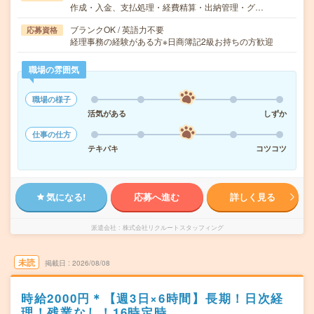
作成・入金、支払処理・経費精算・出納管理・グ…
ブランクOK / 英語力不要
応募資格
経理事務の経験がある方※日商簿記2級お持ちの方歓迎
職場の雰囲気
職場の様子
活気がある
しずか
仕事の仕方
テキパキ
コツコツ
気になる!
応募へ進む
詳しく見る
派遣会社
株式会社リクルートスタッフィング
未読
掲載日
2026/08/08
時給2000円＊【週3日×6時間】長期！日次経
理！残業なし！16時定時