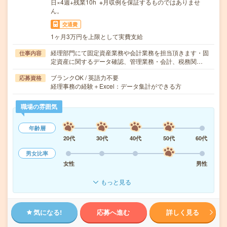
日×4週+残業10h ※月収例を保証するものではありませ
ん。
交通費
1ヶ月3万円を上限として実費支給
経理部門にて固定資産業務や会計業務を担当頂きます・固
仕事内容
定資産に関するデータ確認、管理業務・会計、税務関…
ブランクOK / 英語力不要
応募資格
経理事務の経験＋Excel：データ集計ができる方
職場の雰囲気
年齢層
20代
30代
40代
50代
60代
男女比率
女性
男性
もっと見る
気になる!
応募へ進む
詳しく見る