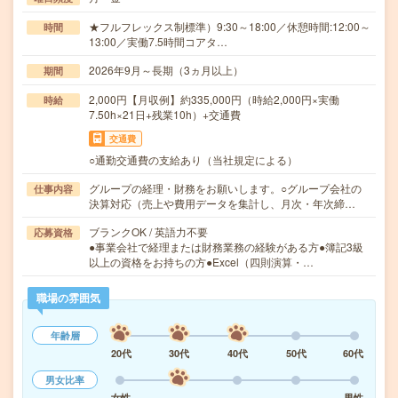
★フルフレックス制標準）9:30～18:00／休憩時間:12:00～
時間
13:00／実働7.5時間コアタ…
2026年9月～長期（3ヵ月以上）
期間
2,000円【月収例】約335,000円（時給2,000円×実働
時給
7.50h×21日+残業10h）+交通費
交通費
○通勤交通費の支給あり（当社規定による）
グループの経理・財務をお願いします。○グループ会社の
仕事内容
決算対応（売上や費用データを集計し、月次・年次締…
ブランクOK / 英語力不要
応募資格
●事業会社で経理または財務業務の経験がある方●簿記3級
以上の資格をお持ちの方●Excel（四則演算・…
職場の雰囲気
年齢層
20代
30代
40代
50代
60代
男女比率
女性
男性