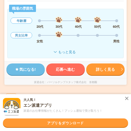
職場の雰囲気
年齢層
20代
30代
40代
50代
60代
男女比率
女性
男性
もっと見る
気になる!
応募へ進む
詳しく見る
派遣会社
パーソルテンプスタッフ株式会社 首都圏
未読
掲載日
2026/08/08
大人気！
エン派遣アプリ
1800円＊在宅あり！穏やか環境！経理＆サポ
派遣のお仕事情報がたくさん！プッシュ通知で受け取ろう！
ート事務！経理未経験もOK
アプリをダウンロード
交通費別途支給あり
土日祝日が休み
在宅・リモート