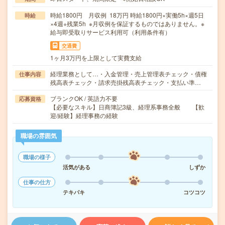
時給1800円 月収例 18万円 時給1800円×実働5h×週5日
時給
×4週+残業5h ※月収例を保証するものではありません。※
給与即受取りサービス利用可（利用条件有）
交通費
1ヶ月3万円を上限として実費支給
経理業務として…・入金管理・売上管理表チェック・債権
仕事内容
残高表チェック・請求売掛残高表チェック・支払い準…
ブランクOK / 英語力不要
応募資格
【必要なスキル】日商簿記3級、経理系事務全般 【歓
迎/経験】経理事務の経験
職場の雰囲気
職場の様子
活気がある
しずか
仕事の仕方
テキパキ
コツコツ