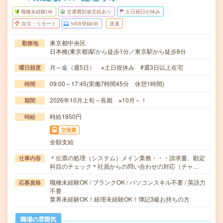
職種未経験OK
交通費別途支給あり
土日祝日が休み
在宅・リモート
WEB登録OK
派遣
東京都中央区
勤務地
日本橋(東京都)駅から徒歩1分／東京駅から徒歩8分
月～金（週5日） ※土日祝休み #週3日以上在宅
曜日頻度
09:00～17:45(実働7時間45分 休憩1時間)
時間
2026年10月上旬～長期 ※10月～！
期間
時給1850円
時給
交通費
全額支給
＊伝票の処理（システム）メイン業務・・・請求書、勘定
仕事内容
科目のチェック＊社員からの問い合わせの対応（チャ…
職種未経験OK / ブランクOK / パソコンスキル不要 / 英語力
応募資格
不要
業界未経験OK！経理未経験OK！簿記3級お持ちの方
職場の雰囲気