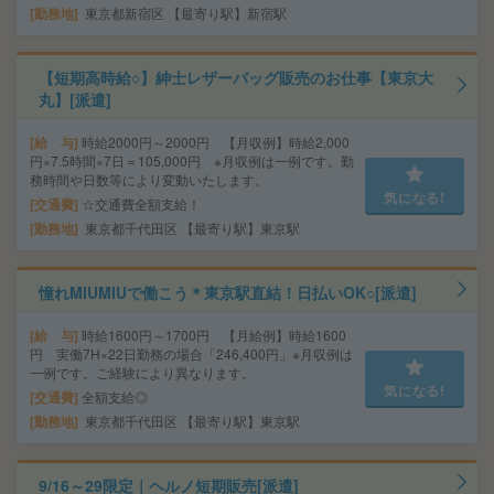
勤務地
東京都新宿区 【最寄り駅】新宿駅
【短期高時給○】紳士レザーバッグ販売のお仕事【東京大
丸】[派遣]
給 与
時給2000円～2000円 【月収例】時給2,000
円×7.5時間×7日＝105,000円 ※月収例は一例です。勤
務時間や日数等により変動いたします。
気になる!
交通費
☆交通費全額支給！
勤務地
東京都千代田区 【最寄り駅】東京駅
憧れMIUMIUで働こう＊東京駅直結！日払いOK○[派遣]
給 与
時給1600円～1700円 【月給例】時給1600
円 実働7H×22日勤務の場合「246,400円」※月収例は
一例です。ご経験により異なります。
気になる!
交通費
全額支給◎
勤務地
東京都千代田区 【最寄り駅】東京駅
9/16～29限定｜ヘルノ短期販売[派遣]