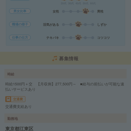
20代
30代
40代
50代
60代
男女比率
女性
男性
職場の様子
活気がある
しずか
仕事の仕方
テキパキ
コツコツ
募集情報
時給
時給1500円＋交 【月収例】277,500円～ ■給与の前払いが可能な速
払いサービスあり
交通費
交通費支給あり
勤務地
東京都江東区