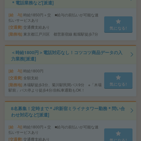
＊電話業務など[派遣]
給 与
時給1850円＋交 ■給与の前払いが可能な速
払いサービスあり
交通費
交通費支給あり
気になる!
勤務地
東京都江戸川区 都営新宿線 船堀駅徒歩7分
＜時給1800円＞電話対応なし！コツコツ商品データの入
力業務[派遣]
給 与
時給1800円
交通費
全額支給
気になる!
勤務地
木場駅徒歩3分、菊川駅民間バス9分 ※「木場
駅前」バス停より徒歩4分/自転車通勤もOK！
8名募集！定時まで＊JR新宿ミライナタワー勤務＊問い合
わせ対応など[派遣]
給 与
時給1800円＋交 ■給与の前払いが可能な速
払いサービスあり
交通費
交通費支給あり
気になる!