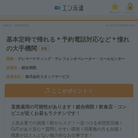
気になる!
ログイン
掲載日
2026/08/02
No.STFSV2204411406
基本定時で帰れる＊予約電話対応など＊憧れ
の大手機関
派遣
職種
テレマーケティング・テレフォンオペレーター・コールセンター
派遣先
総合病院
派遣会社
株式会社スタッフサービス
ここがポイント！
直接雇用の可能性があります！総合病院！飲食店・コン
ビニが近くお昼もラクチンです！
人気企業での就業！駅からスグ！一息つける休憩室完備！
OJTがあり安心＊質問しやすい環境！同業務の方も在籍！
残業がほとんどない魅力的なお仕事です！