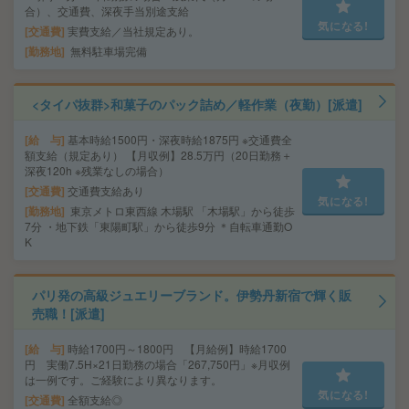
合）、交通費、深夜手当別途支給
気になる!
交通費
実費支給／当社規定あり。
勤務地
無料駐車場完備
<タイパ抜群>和菓子のパック詰め／軽作業（夜勤）[派遣]
給 与
基本時給1500円・深夜時給1875円 ※交通費全
額支給（規定あり） 【月収例】28.5万円（20日勤務＋
深夜120h ※残業なしの場合）
交通費
交通費支給あり
気になる!
勤務地
東京メトロ東西線 木場駅 「木場駅」から徒歩
7分 ・地下鉄「東陽町駅」から徒歩9分 ＊自転車通勤O
K
パリ発の高級ジュエリーブランド。伊勢丹新宿で輝く販
売職！[派遣]
給 与
時給1700円～1800円 【月給例】時給1700
円 実働7.5H×21日勤務の場合「267,750円」※月収例
は一例です。ご経験により異なります。
気になる!
交通費
全額支給◎