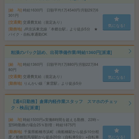
給 与
時給1630円 日額平均1万4540円/月額29万6
301円
交通費
交通費支給（規定あり）
気になる!
勤務地
JR京浜東北線「本郷台駅」より徒歩5分 ★
バイク・自転車通勤OK
粕漬のパック詰め、出荷準備作業/時給1360円[派遣]
給 与
時給1360円 日額平均1万880円/月額22万84
80円
交通費
交通費支給（規定あり）
気になる!
勤務地
りんかい線「東雲駅」より徒歩5分
【週4日勤務】倉庫内軽作業スタッフ スマホのチェッ
ク・検品[派遣]
給 与
時給1500円※実働8時間を超える勤務、22時～
翌5時勤務の場合25％割増：時給1875円
勤務地
千葉県船橋市浜町（南船橋駅から徒歩10分程
度／船橋競馬場駅から徒歩20分（自転車5分）※自転車
気になる!