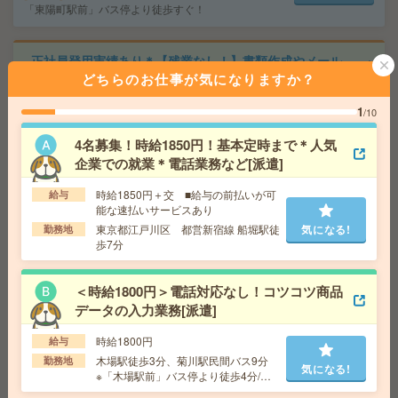
「東陽町駅前」バス停より徒歩すぐ！
正社員登用実績あり＊【残業なし！】書類作成やメール
対応などサポート事務！[派遣]
どちらのお仕事が気になりますか？
1
給 与
時給1800円～1850円
/10
交通費
全額支給
気になる!
4名募集！時給1850円！基本定時まで＊人気
勤務地
亀戸駅徒歩5分
企業での就業＊電話業務など[派遣]
時給1850円＋交 ■給与の前払いが可
給与
座り仕事！給与即払いOK！高時給！卓球ラケットの製造
能な速払いサービスあり
[派遣]
東京都江戸川区 都営新宿線 船堀駅徒
気になる!
勤務地
歩7分
給 与
時給1600円
交通費
交通費支給有り
気になる!
＜時給1800円＞電話対応なし！コツコツ商品
勤務地
新所沢駅～バス15分 ※送迎有り
データの入力業務[派遣]
時給1800円
給与
＜朝はゆっくり＞芸術・文化団体！電話なし！入力メイ
木場駅徒歩3分、菊川駅民間バス9分
勤務地
ンのカンタン事務＠錦糸町[派遣]
気になる!
※「木場駅前」バス停より徒歩4分/自
転車通勤もOK！