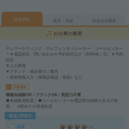
募集情報
選考・登録
派遣会社概要
お仕事の概要
テレマーケティング・テレフォンオペレーター・コールセンター
＊▼電話対応：問い合わせや予約対応など（60件程／日）▼予約
対応
▼入力業務
▼アテンド：検診者のご案内
＊患者情報入力（保険証確認・登録）など
応募資格
職種未経験OK / ブランクOK / 英語力不要
◆未経験者歓迎！◆コールセンターor電話受付経験がある方歓
迎。 #初めての派遣歓迎
職場の雰囲気
年齢層