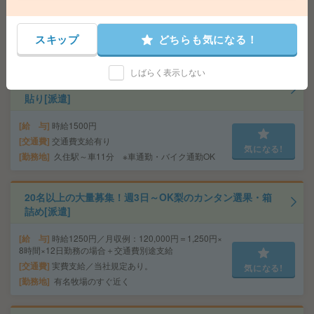
給 与
時給1700円
交通費
全額支給
気になる!
勤務地
錦糸町駅徒歩3分 ※錦糸町アルカセントラル
スキップ
どちらも気になる！
での就業です
しばらく表示しない
座り仕事！給与即払いOK！日勤のお仕事！包装・ラベル
貼り[派遣]
給 与
時給1500円
交通費
交通費支給有り
気になる!
勤務地
久住駅～車11分 ※車通勤・バイク通勤OK
20名以上の大量募集！週3日～OK梨のカンタン選果・箱
詰め[派遣]
給 与
時給1250円／月収例：120,000円＝1,250円×
8時間×12日勤務の場合＋交通費別途支給
交通費
実費支給／当社規定あり。
気になる!
勤務地
有名牧場のすぐ近く