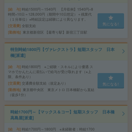
給 与
時給1500円～1540円 【月収例】1540円×8
時間×10日＝128,000円（期間中10日想定）＋残業代
（１分単位）※時給設定は経験により異なります。
気になる!
交通費
全額支給
勤務地
東京都新宿区 【最寄り駅】新宿三丁目駅
特別時給1800円【ヴァレクストラ】短期スタッフ 日本
橋[派遣]
給 与
時給1800円 ※ご経験・スキルにより優遇 ス
マホでかんたんに前払いで給与が受け取れます（※上
限、条件あり）
交通費
交通費全額支給（規定あり）
気になる!
勤務地
東京都中央区 東京メトロ 日本橋駅から直結
（徒歩1分）
時給1700円～【マックス＆コー】短期スタッフ 日本橋
高島屋[派遣]
給 与
時給1700円～1800円 ※未経験者：時給1700