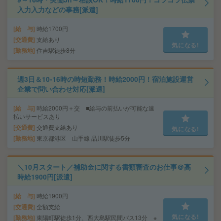
入力入力などの事務[派遣]
給 与
時給1700円
交通費
支給あり
気になる!
勤務地
住吉駅徒歩8分
週3日＆10-16時の時短勤務！時給2000円！宿泊施設運営
企業で問い合わせ対応[派遣]
給 与
時給2000円＋交 ■給与の前払いが可能な速
払いサービスあり
交通費
交通費支給あり
気になる!
勤務地
東京都港区 山手線 品川駅徒歩5分
＼10月スタート／補助金に関する書類審査のお仕事＠高
時給1900円[派遣]
給 与
時給1900円
交通費
全額支給
気になる!
勤務地
東陽町駅徒歩1分、西大島駅民間バス13分 ※