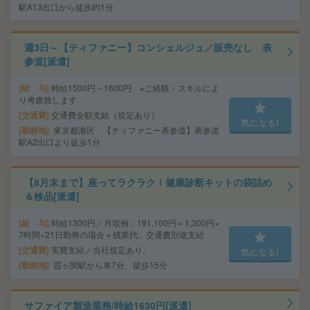
駅A13出口から徒歩約1分
週3日～【ティファニー】コンシェルジュ／販売なし 表
参道[派遣]
給 与
時給1500円～1600円 ※ご経験・スキルによ
り考慮致します
交通費
交通費全額支給（規定あり）
気になる!
勤務地
東京都港区 【ティファニー表参道】表参道
駅A2出口より徒歩1分
【8月末まで】座ってラクラク！健康診断キットの袋詰め
＆検品[派遣]
給 与
時給1300円／月収例：191,100円＝1,300円×
7時間×21日勤務の場合＋残業代、交通費別途支給
交通費
実費支給／当社規定あり。
気になる!
勤務地
霞ヶ関駅から車7分、徒歩15分
サファイア製造業務/時給1630円[派遣]