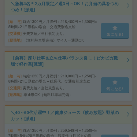
＼急募4名＊2カ月限定／週3日～OK！お弁当の具をつめ
つめ！[派遣]
給 与
時給1300円／月収例：218,400円＝1,300円×
8時間×21日勤務の場合＋交通費別途支給
交通費
実費支給／当社規定あり。
気になる!
勤務地
《無料駐車場完備》マイカー通勤OK
【急募】座り仕事＆立ち仕事バランス良し！ピカピカ職
場で軽作業[派遣]
給 与
時給1250円／月収例：210,000円＝1,250円×
8時間×21日勤務の場合＋残業代、交通費別途支給
交通費
実費支給／当社規定あり。
気になる!
勤務地
車通勤OK（無料駐車場完備）
＼40～60代活躍中！／健康ジュース《飲み放題》野菜の
カット[派遣]
給 与
時給1350円／月収例：259,548円＝1,350円×
7時間45分×20日勤務の場合＋残業代（月10ｈの場