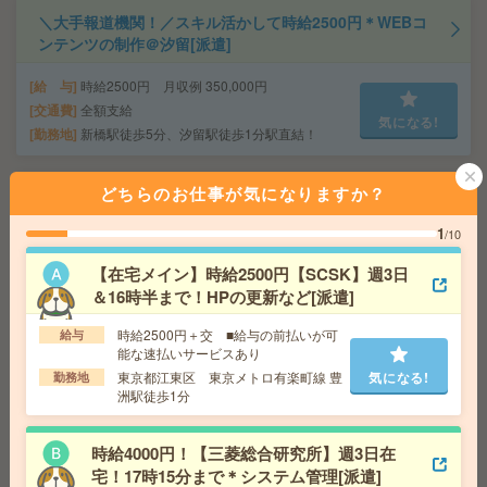
＼大手報道機関！／スキル活かして時給2500円＊WEBコ
ンテンツの制作＠汐留[派遣]
給 与
時給2500円 月収例 350,000円
交通費
全額支給
気になる!
勤務地
新橋駅徒歩5分、汐留駅徒歩1分駅直結！
どちらのお仕事が気になりますか？
【ランチ無料＊楽天グループ】月給42万円！紙の請求書
の回収などの部署アシスタント[派遣]
1
/10
給 与
月給制のお仕事です：固定月給 425300円 ※
【在宅メイン】時給2500円【SCSK】週3日
時給換算 時給2800円（残業代・交通費は別途支給あ
＆16時半まで！HPの更新など[派遣]
り）
気になる!
交通費
交通費規定に基づき交通費支給
時給2500円＋交 ■給与の前払いが可
給与
勤務地
二子玉川駅 徒歩4分、成城学園前駅 バス30分
能な速払いサービスあり
東京都江東区 東京メトロ有楽町線 豊
気になる!
勤務地
洲駅徒歩1分
＼完全在宅／週2日～＊1日4h～！オンライン講座の受
付！時給2400円[派遣]
時給4000円！【三菱総合研究所】週3日在
給 与
時給2400円＋交
宅！17時15分まで＊システム管理[派遣]