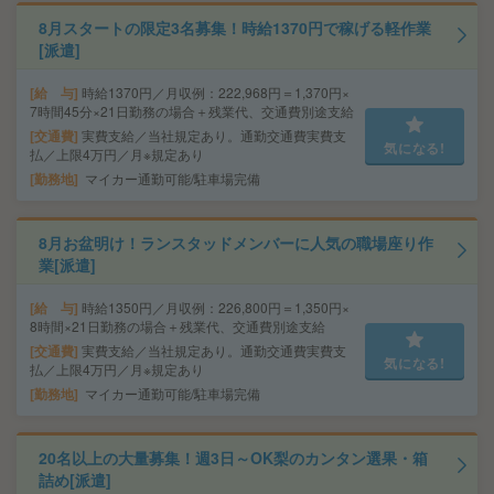
8月スタートの限定3名募集！時給1370円で稼げる軽作業
[派遣]
給 与
時給1370円／月収例：222,968円＝1,370円×
7時間45分×21日勤務の場合＋残業代、交通費別途支給
交通費
実費支給／当社規定あり。通勤交通費実費支
気になる!
払／上限4万円／月※規定あり
勤務地
マイカー通勤可能/駐車場完備
8月お盆明け！ランスタッドメンバーに人気の職場座り作
業[派遣]
給 与
時給1350円／月収例：226,800円＝1,350円×
8時間×21日勤務の場合＋残業代、交通費別途支給
交通費
実費支給／当社規定あり。通勤交通費実費支
気になる!
払／上限4万円／月※規定あり
勤務地
マイカー通勤可能/駐車場完備
20名以上の大量募集！週3日～OK梨のカンタン選果・箱
詰め[派遣]