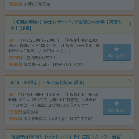
勤務地
無料駐車場完備
【短期高時給○】紳士レザーバッグ販売のお仕事【東京大
丸】[派遣]
給 与
時給2000円～2000円 【月収例】時給2,000
円×7.5時間×7日＝105,000円 ※月収例は一例です。勤
務時間や日数等により変動いたします。
気になる!
交通費
☆交通費全額支給！
勤務地
東京都千代田区 【最寄り駅】東京駅
9/16～29限定｜ヘルノ短期販売[派遣]
給 与
時給1500円～1540円 【月収例】1540円×8
時間×10日＝128,000円（期間中10日想定）＋残業代
（１分単位）※時給設定は経験により異なります。
気になる!
交通費
全額支給
勤務地
東京都新宿区 【最寄り駅】新宿三丁目駅
特別時給1800円【ヴァレクストラ】短期スタッフ 新宿