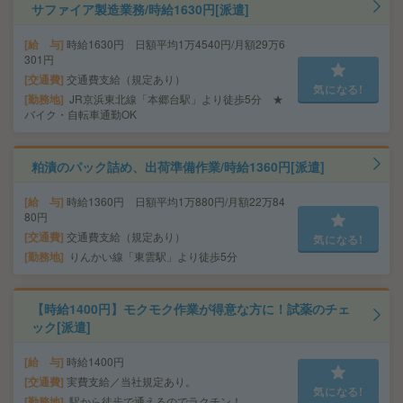
サファイア製造業務/時給1630円[派遣]
給 与
時給1630円 日額平均1万4540円/月額29万6
301円
交通費
交通費支給（規定あり）
気になる!
勤務地
JR京浜東北線「本郷台駅」より徒歩5分 ★
バイク・自転車通勤OK
粕漬のパック詰め、出荷準備作業/時給1360円[派遣]
給 与
時給1360円 日額平均1万880円/月額22万84
80円
交通費
交通費支給（規定あり）
気になる!
勤務地
りんかい線「東雲駅」より徒歩5分
【時給1400円】モクモク作業が得意な方に！試薬のチェ
ック[派遣]
給 与
時給1400円
交通費
実費支給／当社規定あり。
気になる!
勤務地
駅から徒歩で通えるのでラクチン！