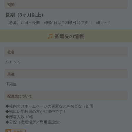
期間
長期（3ヶ月以上）
【急募】即日～長期 ※開始日はご相談可能です！ ※8月～！
派遣先の情報
社名
ＳＣＳＫ
業種
IT関連
配属先について
◆社内向けホームページの更新などをおこなう部署
◆幅広い年齢層の方が活躍中です！
◆部署人数 10名
◆分煙（喫煙場所／専用室設定）
男女比