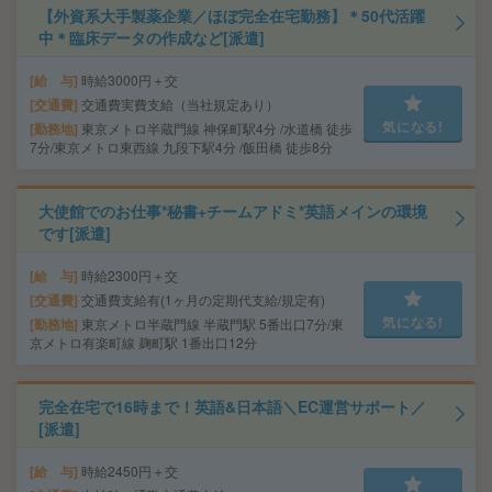
【外資系大手製薬企業／ほぼ完全在宅勤務】＊50代活躍
中＊臨床データの作成など[派遣]
給 与
時給3000円＋交
交通費
交通費実費支給（当社規定あり）
気になる!
勤務地
東京メトロ半蔵門線 神保町駅4分 /水道橋 徒歩
7分/東京メトロ東西線 九段下駅4分 /飯田橋 徒歩8分
大使館でのお仕事*秘書+チームアドミ*英語メインの環境
です[派遣]
給 与
時給2300円＋交
交通費
交通費支給有(1ヶ月の定期代支給/規定有)
気になる!
勤務地
東京メトロ半蔵門線 半蔵門駅 5番出口7分/東
京メトロ有楽町線 麹町駅 1番出口12分
完全在宅で16時まで！英語&日本語＼EC運営サポート／
[派遣]
給 与
時給2450円＋交