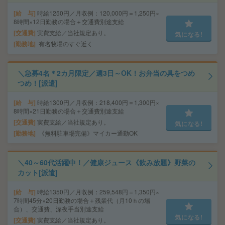
給 与
時給1250円／月収例：120,000円＝1,250円×
8時間×12日勤務の場合＋交通費別途支給
交通費
実費支給／当社規定あり。
気になる!
勤務地
有名牧場のすぐ近く
＼急募4名＊2カ月限定／週3日～OK！お弁当の具をつめ
つめ！[派遣]
給 与
時給1300円／月収例：218,400円＝1,300円×
8時間×21日勤務の場合＋交通費別途支給
交通費
実費支給／当社規定あり。
気になる!
勤務地
《無料駐車場完備》マイカー通勤OK
＼40～60代活躍中！／健康ジュース《飲み放題》野菜の
カット[派遣]
給 与
時給1350円／月収例：259,548円＝1,350円×
7時間45分×20日勤務の場合＋残業代（月10ｈの場
合）、交通費、深夜手当別途支給
気になる!
交通費
実費支給／当社規定あり。