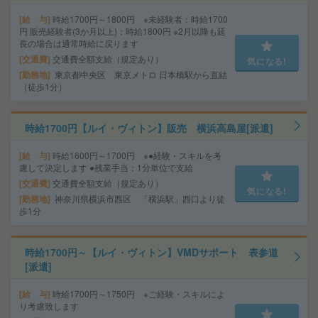
給 与
時給1700円～1800円 ※未経験者：時給1700
円 販売経験者(3か月以上)：時給1800円 ※2月以降も延
長の場合は通常時給に戻ります
交通費
交通費全額支給（規定あり）
気になる!
勤務地
東京都中央区 東京メトロ 日本橋駅から直結
（徒歩1分）
時給1700円【ルイ・ヴィトン】販売 横浜高島屋[派遣]
給 与
時給1600円～1700円 ※●経験・スキルを考
慮して決定します ●残業手当：1分単位で支給
交通費
交通費全額支給（規定あり）
気になる!
勤務地
神奈川県横浜市西区 「横浜駅」西口より徒
歩1分
時給1700円～【ルイ・ヴィトン】VMDサポート 表参道
[派遣]
給 与
時給1700円～1750円 ※ご経験・スキルによ
り考慮致します