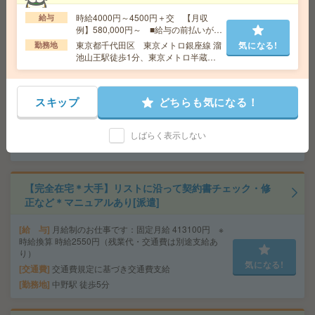
交通費
交通費実費支給（当社規定あり）
気になる!
時給4000円～4500円＋交 【月収
給与
勤務地
JR山手線 田町駅 4分/都営浅草線 三田駅 7分
例】580,000円～ ■給与の前払いが可
能な速払いサービスあり
東京都千代田区 東京メトロ銀座線 溜
気になる!
勤務地
池山王駅徒歩1分、東京メトロ半蔵門
完全在宅！週3～5日×6～8H調整OK！システム導入サポ
線 永田町駅徒歩8分
ート[派遣]
スキップ
どちらも気になる！
給 与
時給2400円＋交
交通費
※交通費別途支給
気になる!
勤務地
東急池上線 大崎広小路駅 徒歩5分/JR山手
しばらく表示しない
線 五反田駅 徒歩10分
【完全在宅＊大手】リストに沿って契約書チェック・修
正など＊マニュアルあり[派遣]
給 与
月給制のお仕事です：固定月給 413100円 ※
時給換算 時給2550円（残業代・交通費は別途支給あ
り）
気になる!
交通費
交通費規定に基づき交通費支給
勤務地
中野駅 徒歩5分