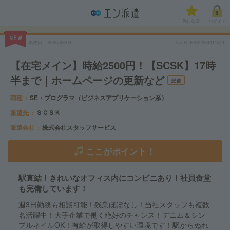
気になる!
ログイン
NEW
掲載日
2026/08/04
No.STFSV2204411371
【在宅メイン】時給2500円！【SCSK】17時
半まで｜ホームページの更新など
派遣
職種
SE・プログラマ（ビジネスアプリケーション系）
派遣先
ＳＣＳＫ
派遣会社
株式会社スタッフサービス
ここがポイント！
駅直結！きれいなオフィス内にコンビニあり！社員食堂
も完備しています！
週3日勤務も相談可能！残業ほぼなし！当社スタッフも複数
名活躍中！大手企業で働く絶好のチャンス！デニム＆シン
プルネイルOK！有給が取得しやすい環境です！駅からぬれ