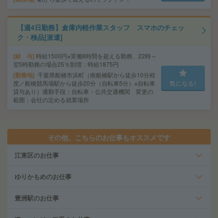
【週4日勤務】倉庫内軽作業スタッフ スマホのチェッ
ク・検品[派遣]
給 与
時給1500円※実働8時間を超える勤務、22時～
翌5時勤務の場合25％割増：時給1875円
勤務地
千葉県船橋市浜町（南船橋駅から徒歩10分程
度／船橋競馬場駅から徒歩20分（自転車5分）※自転車
気になる!
貸与あり）通勤手段：自転車・公共交通機関 変更の
範囲：会社の定める就業場所
その他、こちらのお仕事もオススメです
江東区のお仕事
ゆりかもめのお仕事
豊洲駅のお仕事