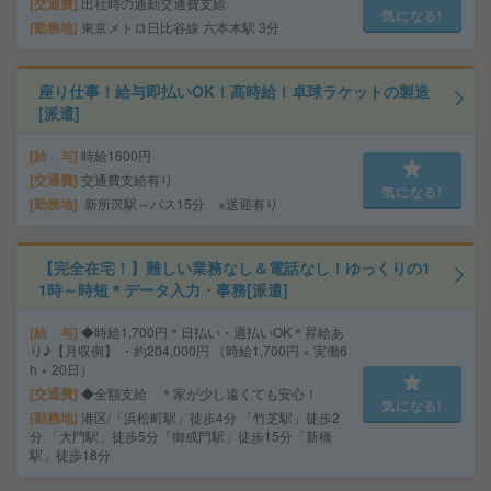
交通費
出社時の通勤交通費支給
気になる!
勤務地
東京メトロ日比谷線 六本木駅 3分
座り仕事！給与即払いOK！高時給！卓球ラケットの製造
[派遣]
給 与
時給1600円
交通費
交通費支給有り
気になる!
勤務地
新所沢駅～バス15分 ※送迎有り
【完全在宅！】難しい業務なし＆電話なし！ゆっくりの1
1時～時短＊データ入力・事務[派遣]
給 与
◆時給1,700円＊日払い・週払いOK＊昇給あ
り♪【月収例】 ・約204,000円 （時給1,700円 × 実働6
h × 20日）
交通費
◆全額支給 ＊家が少し遠くても安心！
気になる!
勤務地
港区/「浜松町駅」徒歩4分 「竹芝駅」徒歩2
分 「大門駅」徒歩5分「御成門駅」徒歩15分「新橋
駅」徒歩18分