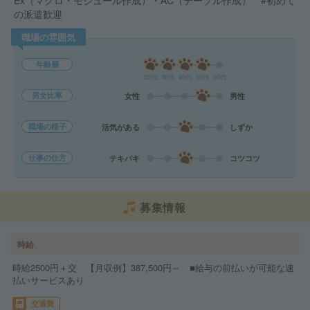
Ex（マクロ・モジュール作成）・AC（テーブル作成） #初めて
の派遣歓迎
職場の雰囲気
年齢層
20代
30代
40代
50代
60代
男女比率
女性
男性
職場の様子
活気がある
しずか
仕事の仕方
テキパキ
コツコツ
募集情報
時給
時給2500円＋交 【月収例】387,500円～ ■給与の前払いが可能な速
払いサービスあり
交通費