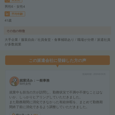
男性6・女性4
平均年齢
41歳
その他の特徴
大手企業 / 服装自由 / 社員食堂・食事補助あり / 職場が分煙 / 派遣社員
が多数就業
この派遣会社に登録した方の声
投稿時期
2024年04月
就業済み：一般事務
50代女性
就業中も担当の方が訪問し、勤務状況で不満や不便なことはな
いか、しっかりヒアリングしていただきました。
また勤務期間に消化できなかった有給休暇を、まとめて勤務期
間終了前に消化できるよう調整していただきました。
役に立った！
251