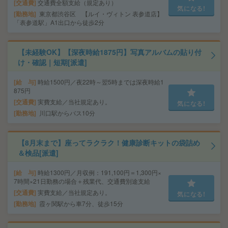
交通費
交通費全額支給（規定あり）
気になる!
勤務地
東京都渋谷区 【ルイ・ヴィトン 表参道店】
「表参道駅」A1出口から徒歩2分
【未経験OK】【深夜時給1875円】写真アルバムの貼り付
け・確認｜短期[派遣]
給 与
時給1500円／夜22時～翌5時までは深夜時給1
875円
交通費
実費支給／当社規定あり。
気になる!
勤務地
川口駅からバス10分
【8月末まで】座ってラクラク！健康診断キットの袋詰め
＆検品[派遣]
給 与
時給1300円／月収例：191,100円＝1,300円×
7時間×21日勤務の場合＋残業代、交通費別途支給
交通費
実費支給／当社規定あり。
気になる!
勤務地
霞ヶ関駅から車7分、徒歩15分