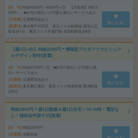
給 与
時給4000円～4500円＋交 【月収例】580,0
00円～ ■給与の前払いが可能な速払いサービスあり
交通費
交通費支給あり
気になる!
勤務地
東京都千代田区 東京メトロ銀座線 溜池山王
駅徒歩1分、東京メトロ半蔵門線 永田町駅徒歩8分
【週3日×5h】時給2200円＊博報堂プロダクツでビジュア
ルデザイン制作[派遣]
給 与
時給2200円＋交 ■給与の前払いが可能な速
払いサービスあり
交通費
交通費支給あり
気になる!
勤務地
東京都江東区 東京メトロ有楽町線 豊洲駅徒
歩6分
時給2600円＊週4日勤務＆週3日在宅！10-16時！電話な
し！補助金申請サポ[派遣]
給 与
時給2600円
交通費
全額支給
気になる!