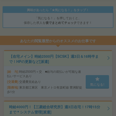
興味があったら「★気になる！」をタップ！
「気になる！」を押しておくと、
保存した求人を
後でまとめてチェック
できます！
あなたの閲覧履歴からのオススメのお仕事です
【在宅メイン】時給2500円【SCSK】週3日＆16時半ま
で！HPの更新など[派遣]
給 与
時給2500円＋交 ■給与の前払いが可能な速
払いサービスあり
交通費
交通費支給あり
気になる!
勤務地
東京都江東区 東京メトロ有楽町線 豊洲駅徒
歩1分
時給4000円！【三菱総合研究所】週3日在宅！17時15分
まで＊システム管理[派遣]