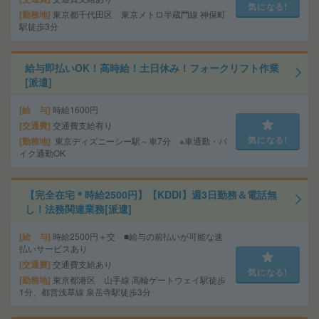
気になる!
勤務地
東京都千代田区 東京メトロ半蔵門線 神保町
駅徒歩3分
給与即払いOK！高時給！土日休み！フォークリフト作業
[派遣]
給 与
時給1600円
交通費
交通費支給有り
気になる!
勤務地
東京ディズニーシー駅～車7分 ※車通勤・バ
イク通勤OK
【完全在宅＊時給2500円】【KDDI】週3日勤務＆電話無
し！法務関連業務[派遣]
給 与
時給2500円＋交 ■給与の前払いが可能な速
払いサービスあり
交通費
交通費支給あり
気になる!
勤務地
東京都港区 山手線 高輪ゲートウェイ駅徒歩
1分、都営浅草線 泉岳寺駅徒歩3分