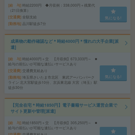
給 与
時給2200円 ◆月収例：338,000円＋残業代
（21日換算）
交通費
全額支給
気になる!
勤務地
品川駅徒歩7分
成果物の動作確認など＊時給4000円＊憧れの大手企業[派
遣]
給 与
時給4000円＋交 【月収例】673,333円～ ■
給与の前払いが可能な速払いサービスあり
交通費
交通費支給あり
気になる!
勤務地
埼玉県さいたま市北区 東武アーバンパーク
ライン 北大宮駅徒歩10分、京浜東北線 大宮（埼玉）駅
徒歩30分
【完全在宅＊時給1850円】電子書籍サービス運営企業で
サイト更新や管理[派遣]
給 与
時給1850円＋交 【月収例】305,250円～ ■
給与の前払いが可能な速払いサービスあり
交通費
交通費支給あり