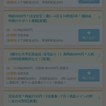
勤務地
八丁堀駅徒歩2分、茅場町駅徒歩6分
時給2600円＊ほぼ在宅！週3～4日＆16時迄OK！補助金
申請のサポート業務[派遣]
給 与
時給2600円
交通費
全額支給
気になる!
勤務地
八丁堀駅徒歩2分、茅場町駅徒歩6分
《穏やか大手広告会社×在宅あり！》高時給2600円＊人気
のSNS投稿制作など！[派遣]
給 与
時給2600円 月収例 364,000円+残業代
交通費
全額支給
気になる!
勤務地
新橋駅徒歩6分、汐留駅徒歩2分 ※雨にぬれず
に通勤OK！駅チカ×超高層オフィス！駅直結！
完全在宅＊時給2150円！2名募集！7月！英語メインの問
い合わせ対応[派遣]