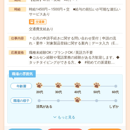
時給1450円～1500円＋交 ■給与の前払いが可能な速払い
時給
サービスあり
交通費
交通費支給あり
＊公共の申請手続きに関する問い合わせ受付｜申請の流
仕事内容
れ・要件・対象製品登録に関する案内｜データ入力（E…
職種未経験OK / ブランクOK / 英語力不要
応募資格
◆コルセン経験や電話業務の経験がある方歓迎します。◆
タッチタイピングができる方。◆ #初めての派遣歓…
職場の雰囲気
年齢層
20代
30代
40代
50代
60代
職場の様子
活気がある
しずか
もっと見る