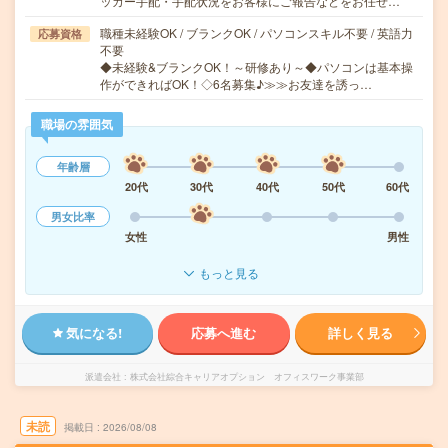
ッカー手配・手配状況をお客様にご報告などをお任せ…
職種未経験OK / ブランクOK / パソコンスキル不要 / 英語力
応募資格
不要
◆未経験&ブランクOK！～研修あり～◆パソコンは基本操
作ができればOK！◇6名募集♪≫≫お友達を誘っ…
職場の雰囲気
年齢層
20代
30代
40代
50代
60代
男女比率
女性
男性
もっと見る
気になる!
応募へ進む
詳しく見る
派遣会社
株式会社綜合キャリアオプション オフィスワーク事業部
未読
掲載日
2026/08/08