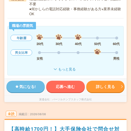
不要
●何かしらの電話対応経験・事務経験がある方※業界未経験
OK
職場の雰囲気
年齢層
20代
30代
40代
50代
60代
男女比率
女性
男性
もっと見る
気になる!
応募へ進む
詳しく見る
派遣会社
パーソルテンプスタッフ株式会社
未読
掲載日
2026/08/08
【高時給1700円！】大手保険会社で問合せ対