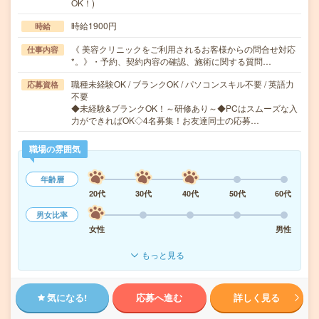
OK！)
時給1900円
時給
《 美容クリニックをご利用されるお客様からの問合せ対応
仕事内容
*。》・予約、契約内容の確認、施術に関する質問…
職種未経験OK / ブランクOK / パソコンスキル不要 / 英語力
応募資格
不要
◆未経験&ブランクOK！～研修あり～◆PCはスムーズな入
力ができればOK◇4名募集！お友達同士の応募…
職場の雰囲気
年齢層
20代
30代
40代
50代
60代
男女比率
女性
男性
もっと見る
気になる!
応募へ進む
詳しく見る