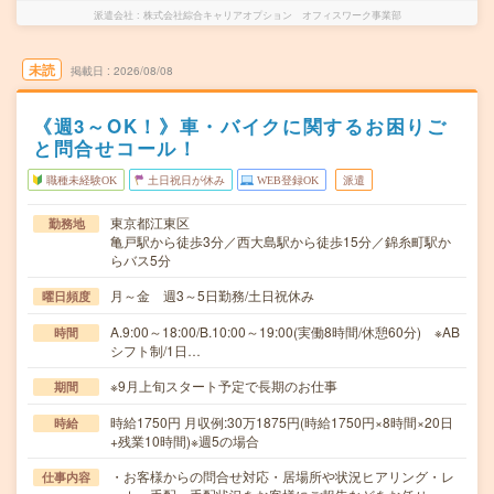
派遣会社
株式会社綜合キャリアオプション オフィスワーク事業部
未読
掲載日
2026/08/08
《週3～OK！》車・バイクに関するお困りご
と問合せコール！
職種未経験OK
土日祝日が休み
WEB登録OK
派遣
東京都江東区
勤務地
亀戸駅から徒歩3分／西大島駅から徒歩15分／錦糸町駅か
らバス5分
月～金 週3～5日勤務/土日祝休み
曜日頻度
A.9:00～18:00/B.10:00～19:00(実働8時間/休憩60分) ※AB
時間
シフト制/1日…
※9月上旬スタート予定で長期のお仕事
期間
時給1750円 月収例:30万1875円(時給1750円×8時間×20日
時給
+残業10時間)※週5の場合
・お客様からの問合せ対応・居場所や状況ヒアリング・レ
仕事内容