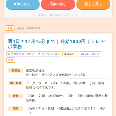
気になる!
応募へ進む
詳しく見る
派遣会社
株式会社スタッフサービス
未読
掲載日
2026/08/08
週4日＊17時45分まで｜時給1800円｜テレア
ポ業務
交通費別途支給あり
土日祝日が休み
残業なし
WEB登録OK
派遣
東京都渋谷区
勤務地
渋谷駅から徒歩4分／表参道駅から徒歩8分
月・火・水・木 ※週4日の勤務。表記の曜日は例。週5日
曜日頻度
勤務も相談可能です。
10:00～17:45 ※休憩60分。10時～17時or18時の勤務も相
時間
談可能。
【急募】即日～長期 ※開始日はご相談可能です！ ※8月
期間
～！