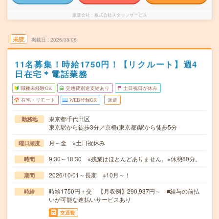
派遣会社
株式会社スタッフサービス
未読
掲載日
2026/08/08
11名募集！時給1750円！【リクルート】週4
日在宅＊電話業務
職種未経験OK
交通費別途支給あり
土日祝日が休み
在宅・リモート
WEB登録OK
派遣
東京都千代田区
勤務地
東京駅から徒歩3分／京橋(東京都)駅から徒歩5分
月～金 ※土日祝休み
曜日頻度
9:30～18:30 ※残業はほとんどありません。※休憩60分。
時間
2026/10/01～長期 ※10月～！
期間
時給1750円＋交 【月収例】290,937円～ ■給与の前払
時給
いが可能な速払いサービスあり
交通費