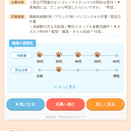
＼官公庁関連のオシゴト／マイナンバーの問合せ受付！▼
仕事内容
具体的には「どこから申請したらいいですか」「申請…
職種未経験OK / ブランクOK / パソコンスキル不要 / 英語力
応募資格
不要
＼未経験の方も大歓迎／弊社スタッフも多数活躍中！▼オ
ススメPoint＊髪型・服装・ネイル自由＊10名…
職場の雰囲気
年齢層
20代
30代
40代
50代
60代
男女比率
女性
男性
もっと見る
気になる!
応募へ進む
詳しく見る
派遣会社
株式会社ネオキャリア