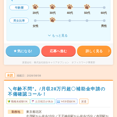
年齢層
20代
30代
40代
50代
60代
男女比率
女性
男性
もっと見る
気になる!
応募へ進む
詳しく見る
派遣会社
株式会社綜合キャリアオプション オフィスワーク事業部
未読
掲載日
2026/08/08
＼年齢不問*。/月収28万円超〇補助金申請の
不備確認コール！
職種未経験OK
土日祝日が休み
WEB登録OK
派遣
東京都北区
勤務地
志茂駅から徒歩10分／王子神谷駅から徒歩15分／赤羽駅か