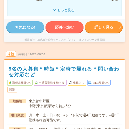
もっと見る
気になる!
応募へ進む
詳しく見る
派遣会社
株式会社綜合キャリアオプション オフィスワーク事業部
未読
掲載日
2026/08/08
5名の大募集＊時短＊定時で帰れる＊問い合わ
せ対応など
職種未経験OK
交通費別途支給あり
残業なし
WEB登録OK
派遣
東京都中野区
勤務地
中野(東京都)駅から徒歩5分
月・水・土・日・祝 ※シフト制で週4日勤務です。※週5日
曜日頻度
勤務も相談可能です。
8:45～20:15 ※休憩60分。※シフト制で表記のうち実働8時