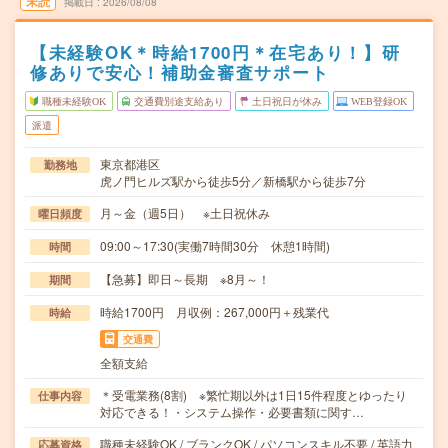
未読
掲載日
2026/08/08
【未経験OK＊時給1700円＊在宅あり！】研
修ありで安心！補助金審査サポート
職種未経験OK
交通費別途支給あり
土日祝日が休み
WEB登録OK
派遣
東京都港区
勤務地
虎ノ門ヒルズ駅から徒歩5分／新橋駅から徒歩7分
月～金（週5日） ※土日祝休み
曜日頻度
09:00～17:30(実働7時間30分 休憩1時間)
時間
【急募】即日～長期 ※8月～！
期間
時給1700円 月収例：267,000円＋残業代
時給
交通費
全額支給
＊受電業務(8割) ※繁忙期以外は1日15件程度とゆったり
仕事内容
対応できる！・システム操作・必要書類に関す…
職種未経験OK / ブランクOK / パソコンスキル不要 / 英語力
応募資格