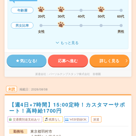
年齢層
20代
30代
40代
50代
60代
男女比率
女性
男性
もっと見る
気になる!
応募へ進む
詳しく見る
派遣会社
パーソルテンプスタッフ株式会社 首都圏
未読
掲載日
2026/08/08
【週4日×7時間】15:00定時！カスタマーサポ
ート！高時給1700円
交通費別途支給あり
残業なし
WEB登録OK
派遣
東京都羽村市
勤務地