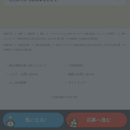
派遣TOP
東海
愛知県
東区
パーソルエクセルHRパートナーズ株式会社（エンジニア部門）
NW
エンジニア！時給3300円上流工程を担当します＠久屋大通（111435639）の派遣の仕事詳細
派遣TOP
名鉄瀬戸線
栄町(愛知県)駅
NWエンジニア！時給3300円上流工程を担当します＠久屋大通（111
435639）の派遣の仕事詳細
個人情報の取り扱いについて
ご利用規約
ヘルプ・お問い合わせ
掲載のお問い合わせ
エン会社概要
サイトマップ
Copyright © en Inc.
気になる!
応募へ進む