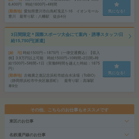
6,400円 時給1600円×4時間
勤務地
愛知県豊川市白鳥町兎足1-16 イオンモール
気になる!
豊川 最寄り駅：八幡駅 徒歩4分
3日間限定＊国際スポーツ大会にて案内・誘導スタッフ/日
給15,750円[派遣]
給 与
時給1500円～1875円（一律交通費込）【収入
例】3.9万円以上可能 時給1500円×10時間×2日間+時
給1500円×5時間×1日（実働8時間を越えた時給：1875
円）
気になる!
勤務地
古橋廣之進記念浜松市総合水泳場（ToBiO）
（静岡県浜松市中央区篠原町） 最寄り駅：高塚駅
車9分
その他、こちらのお仕事もオススメです
東区のお仕事
名鉄瀬戸線のお仕事