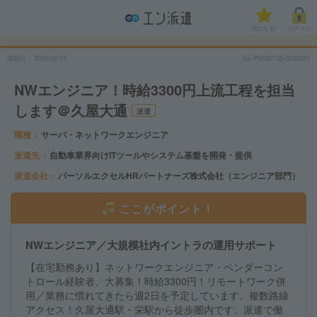
気になる!
ログイン
掲載日
2026/08/03
No.PNSNT26-0533689
NWエンジニア！時給3300円上流工程を担当
します＠久屋大通
派遣
職種
サーバ・ネットワークエンジニア
派遣先
自動車業界向けITツールやシステム基盤を開発・提供
派遣会社
パーソルエクセルHRパートナーズ株式会社（エンジニア部門）
ここがポイント！
NWエンジニア／大規模社内イントラの運用サポート
【在宅勤務あり】ネットワークエンジニア・ベンダーコン
トロール経験者、大募集！時給3300円！リモートワーク併
用／業務に慣れてきたら週2日を予定しています。複数路線
アクセス！久屋大通駅・栄駅から徒歩圏内です。派遣で働