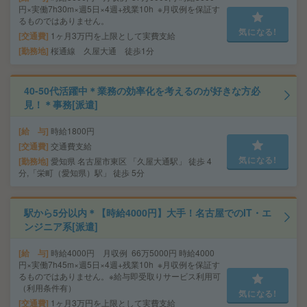
円×実働7h30m×週5日×4週+残業10h ※月収例を保証す
るものではありません。
気になる!
交通費
1ヶ月3万円を上限として実費支給
勤務地
桜通線 久屋大通 徒歩1分
40-50代活躍中＊業務の効率化を考えるのが好きな方必
見！＊事務[派遣]
給 与
時給1800円
交通費
交通費支給
気になる!
勤務地
愛知県 名古屋市東区 「久屋大通駅」 徒歩 4
分,「栄町（愛知県）駅」 徒歩 5分
駅から5分以内＊【時給4000円】大手！名古屋でのIT・エ
ンジニア系[派遣]
給 与
時給4000円 月収例 66万5000円 時給4000
円×実働7h45m×週5日×4週+残業10h ※月収例を保証す
るものではありません。※給与即受取りサービス利用可
（利用条件有）
気になる!
交通費
1ヶ月3万円を上限として実費支給