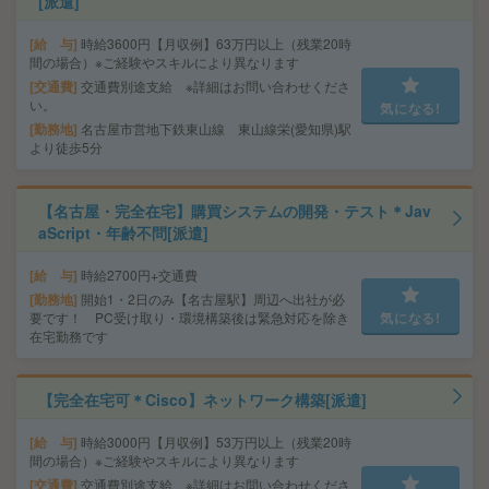
[派遣]
給 与
時給3600円【月収例】63万円以上（残業20時
間の場合）※ご経験やスキルにより異なります
交通費
交通費別途支給 ※詳細はお問い合わせくださ
い。
気になる!
勤務地
名古屋市営地下鉄東山線 東山線栄(愛知県)駅
より徒歩5分
【名古屋・完全在宅】購買システムの開発・テスト＊Jav
aScript・年齢不問[派遣]
給 与
時給2700円+交通費
勤務地
開始1・2日のみ【名古屋駅】周辺へ出社が必
要です！ PC受け取り・環境構築後は緊急対応を除き
気になる!
在宅勤務です
【完全在宅可＊Cisco】ネットワーク構築[派遣]
給 与
時給3000円【月収例】53万円以上（残業20時
間の場合）※ご経験やスキルにより異なります
交通費
交通費別途支給 ※詳細はお問い合わせくださ