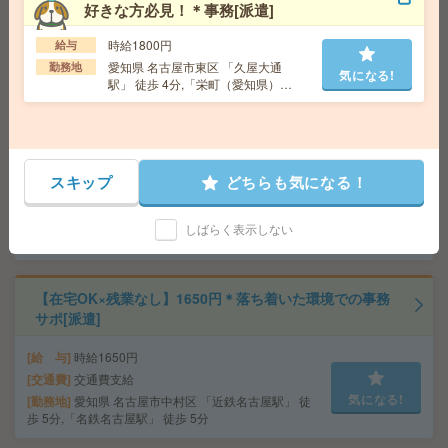
交通費
交通費全額支給
好きな方必見！＊事務[派遣]
気になる!
勤務地
【名古屋市昭和区】八事・御器所・桜山・い
時給1800円
りなか・川名など勤務地多数！
給与
愛知県 名古屋市東区 「久屋大通
勤務地
気になる!
駅」 徒歩 4分,「栄町（愛知県）
駅」 徒歩 5分
週4日＊10-15時の時短勤務！時給1500円以上！非営利団
体で事務アシスタント[派遣]
給 与
時給1500円～1600円＋交 【月収例】120,0
00円～ ■給与の前払いが可能な速払いサービスあり
スキップ
どちらも気になる！
交通費
交通費支給あり
気になる!
勤務地
愛知県名古屋市中区 中央本線（東海） 金山
しばらく表示しない
（愛知）駅徒歩6分
【在宅OK×残業なし】1650円＊落ち着いた環境での事務
サポ[派遣]
給 与
時給1650円
交通費
交通費支給
気になる!
勤務地
愛知県 名古屋市中村区 「近鉄名古屋駅」 徒
歩 5分,「名鉄名古屋駅」 徒歩 5分