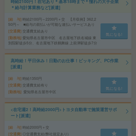
時給2100円！在宅あり＊基本18時まで＊憧れの大手企業
＊給与計算業務など[派遣]
給 与
時給2100円～2200円＋交 【月収例】362,2
50円～ ■給与の前払いが可能な速払いサービスあり
交通費
交通費支給あり
気になる!
勤務地
愛知県名古屋市中区 名古屋地下鉄名城線 東
別院駅徒歩5分、名古屋地下鉄鶴舞線 上前津駅徒歩7分
高時給！平日休み！日勤のお仕事！ピッキング、PC作業
[派遣]
給 与
時給1350円
交通費
交通費支給有り
気になる!
勤務地
愛知県名古屋市中区
<在宅週2！高時給2000円>トヨタ自動車で施策運営サポ
ート[派遣]
給 与
時給2000円＋交
交通費
◎交通費支給(弊社規定あり)