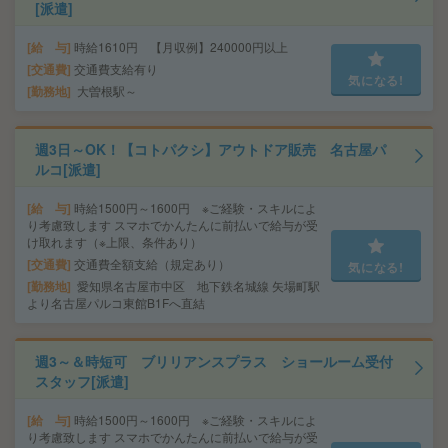
[派遣]
給 与
時給1610円 【月収例】240000円以上
交通費
交通費支給有り
気になる!
勤務地
大曽根駅～
週3日～OK！【コトパクシ】アウトドア販売 名古屋パ
ルコ[派遣]
給 与
時給1500円～1600円 ※ご経験・スキルによ
り考慮致します スマホでかんたんに前払いで給与が受
け取れます（※上限、条件あり）
交通費
交通費全額支給（規定あり）
気になる!
勤務地
愛知県名古屋市中区 地下鉄名城線 矢場町駅
より名古屋パルコ東館B1Fへ直結
週3～＆時短可 ブリリアンスプラス ショールーム受付
スタッフ[派遣]
給 与
時給1500円～1600円 ※ご経験・スキルによ
り考慮致します スマホでかんたんに前払いで給与が受