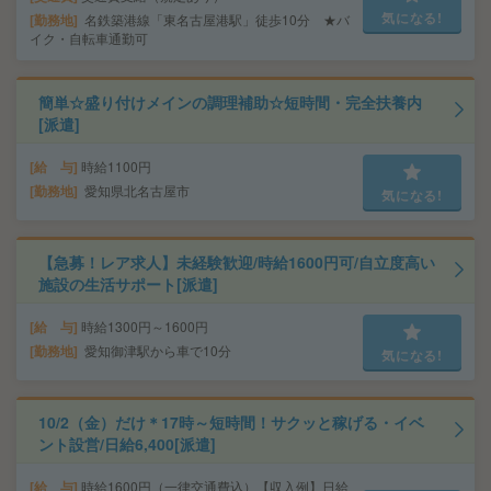
気になる!
勤務地
名鉄築港線「東名古屋港駅」徒歩10分 ★バ
イク・自転車通勤可
簡単☆盛り付けメインの調理補助☆短時間・完全扶養内
[派遣]
給 与
時給1100円
勤務地
愛知県北名古屋市
気になる!
【急募！レア求人】未経験歓迎/時給1600円可/自立度高い
施設の生活サポート[派遣]
給 与
時給1300円～1600円
勤務地
愛知御津駅から車で10分
気になる!
10/2（金）だけ＊17時～短時間！サクッと稼げる・イベ
ント設営/日給6,400[派遣]
給 与
時給1600円（一律交通費込）【収入例】日給