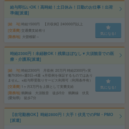
給与即払いOK！高時給！土日休み！日勤のお仕事！出荷
準備[派遣]
給 与
時給1500円 【月収例】240000円以上
交通費
交通費支給有り
気になる!
勤務地
大曽根駅～
時給2300円！未経験OK！残業ほぼなし▼大須観音での医
療・介護系[派遣]
給 与
時給2300円 月収例 20万円 時給2300円×実
働7h30m×週3日×4週 ※月収例を保証するものではあり
ません。※給与即受取りサービス利用可（利用条件有）
交通費
1ヶ月3万円を上限として実費支給
気になる!
勤務地
鶴舞線 大須観音 徒歩5分 鶴舞線 伏見
(愛知県) 徒歩7分
【在宅勤務OK】時給2800円！大手！伏見でのPM・PMO
[派遣]