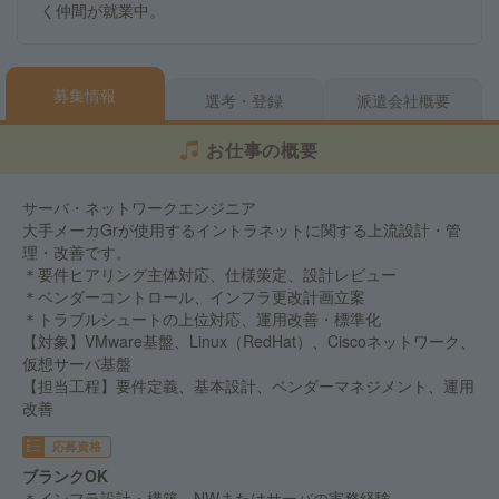
く仲間が就業中。
募集情報
選考・登録
派遣会社概要
お仕事の概要
サーバ・ネットワークエンジニア
大手メーカGrが使用するイントラネットに関する上流設計・管
理・改善です。
＊要件ヒアリング主体対応、仕様策定、設計レビュー
＊ベンダーコントロール、インフラ更改計画立案
＊トラブルシュートの上位対応、運用改善・標準化
【対象】VMware基盤、Linux（RedHat）、Ciscoネットワーク、
仮想サーバ基盤
【担当工程】要件定義、基本設計、ベンダーマネジメント、運用
改善
応募資格
ブランクOK
＊インフラ設計・構築、NWまたはサーバの実務経験