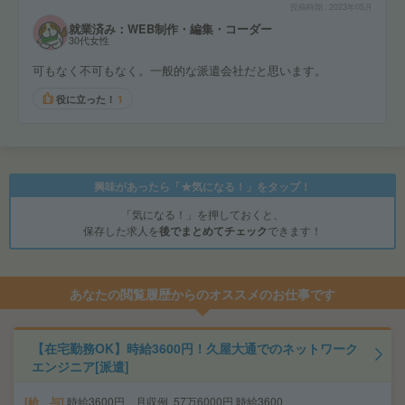
投稿時期
2023年05月
就業済み：WEB制作・編集・コーダー
30代女性
可もなく不可もなく。一般的な派遣会社だと思います。
役に立った！
1
興味があったら「★気になる！」をタップ！
「気になる！」を押しておくと、
保存した求人を
後でまとめてチェック
できます！
あなたの閲覧履歴からのオススメのお仕事です
【在宅勤務OK】時給3600円！久屋大通でのネットワーク
エンジニア[派遣]
給 与
時給3600円 月収例 57万6000円 時給3600