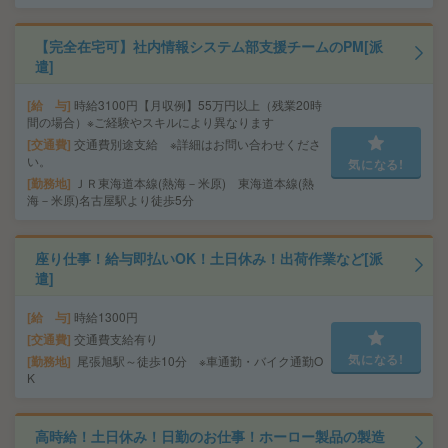
【完全在宅可】社内情報システム部支援チームのPM[派
遣]
給 与
時給3100円【月収例】55万円以上（残業20時
間の場合）※ご経験やスキルにより異なります
交通費
交通費別途支給 ※詳細はお問い合わせくださ
い。
気になる!
勤務地
ＪＲ東海道本線(熱海－米原) 東海道本線(熱
海－米原)名古屋駅より徒歩5分
座り仕事！給与即払いOK！土日休み！出荷作業など[派
遣]
給 与
時給1300円
交通費
交通費支給有り
気になる!
勤務地
尾張旭駅～徒歩10分 ※車通勤・バイク通勤O
K
高時給！土日休み！日勤のお仕事！ホーロー製品の製造