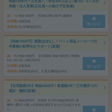
時給1800円＊正社員へ！年収420万以上×賞与3～5ヶ月分
実績！法人営業[正社員への紹介予定派遣]
給 与
時給1800円 月収例 288,000円+残業代
交通費
全額支給
気になる!
勤務地
丸の内駅徒歩2分
【時給1800円】残業ほぼなし！ペット用品メーカーで社
内業務の効率化をサポート[派遣]
給 与
時給1800円 【月収例】時給1800円×7時間3
0分×月21日＝283,500円
交通費
全額支給
気になる!
勤務地
栄町駅徒歩3分、久屋大通駅徒歩4分
【在宅勤務OK】時給2600円！車通勤OK＊三河豊田での
通訳・翻訳[派遣]
給 与
時給2600円 月収例 41万円 時給2600円×実
働8h×週5日×4週 ※月収例を保証するものではありませ
ん。