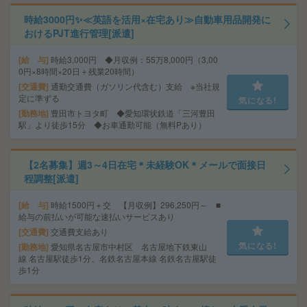
時給3000円✨≪英語を活用×在宅あり≫自動車用品開発に
おけるPJT進行管理[派遣]
給 与
時給3,000円 ◆月収例：55万8,000円（3,00
0円×8時間×20日＋残業20時間）
交通費
通勤交通費（ガソリン代含む）支給 ※当社規
定に準ずる
気になる!
勤務地
豊田市トヨタ町 ◆愛知環状鉄道「三河豊田
駅」より徒歩15分 ◆お車通勤可能（無料Pあり）
【2名募集】週3～4日在宅＊未経験OK＊メールで面接日
程調整[派遣]
給 与
時給1500円＋交 【月収例】296,250円～ ■
給与の前払いが可能な速払いサービスあり
交通費
交通費支給あり
気になる!
勤務地
愛知県名古屋市中村区 名古屋地下鉄東山
線 名古屋駅徒歩1分、名鉄名古屋本線 名鉄名古屋駅徒
歩1分