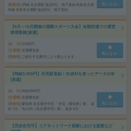
気になる!
勤務地
JR線 名古屋駅 徒歩5分、地下直結/名鉄名古屋
本線 名鉄名古屋駅 徒歩5分、地下直結
【9月～10月開催の国際スポーツ大会】各競技場での運営
管理業務[派遣]
給 与
3,000円
交通費
交通費支給
気になる!
勤務地
ご紹介する案件により異なります。
【時給3,500円】伏見駅直結！生成AIを使ったデータ分析
[派遣]
給 与
時給3500円
交通費
交通費支給
気になる!
勤務地
愛知県 名古屋市中区 「伏見（愛知県）駅」 徒
歩 1分,「丸の内（名古屋市営）駅」 徒歩 6分
【完全在宅可】コアネットワーク刷新における提案など