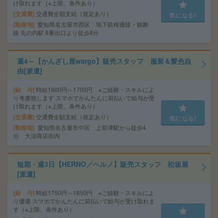
け取れます（※上限、条件あり）
交通費
交通費全額支給（規定あり）
気になる!
勤務地
愛知県名古屋市西区 地下鉄桜通線・鶴舞
線 丸の内駅 8番出口より徒歩8分
週4～【かんざし屋wargo】販売スタッフ 服装＆髪色自
由[派遣]
給 与
時給1600円～1700円 ※ご経験・スキルによ
り考慮致します スマホでかんたんに前払いで給与が受
け取れます（※上限、条件あり）
交通費
交通費全額支給（規定あり）
気になる!
勤務地
愛知県名古屋市中区 上前津駅から徒歩4
分 大須商店街内
短期・週3日【HERNO／ヘルノ】販売スタッフ 松坂屋
[派遣]
給 与
時給1750円～1850円 ※ご経験・スキルによ
り優遇 スマホでかんたんに前払いで給与が受け取れま
す（※上限、条件あり）