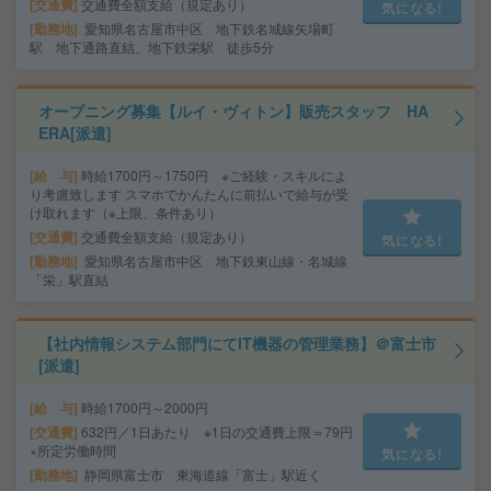
交通費
交通費全額支給（規定あり）
気になる!
勤務地
愛知県名古屋市中区 地下鉄名城線矢場町
駅 地下通路直結、地下鉄栄駅 徒歩5分
オープニング募集【ルイ・ヴィトン】販売スタッフ HA
ERA[派遣]
給 与
時給1700円～1750円 ※ご経験・スキルによ
り考慮致します スマホでかんたんに前払いで給与が受
け取れます（※上限、条件あり）
交通費
交通費全額支給（規定あり）
気になる!
勤務地
愛知県名古屋市中区 地下鉄東山線・名城線
「栄」駅直結
【社内情報システム部門にてIT機器の管理業務】＠富士市
[派遣]
給 与
時給1700円～2000円
交通費
632円／1日あたり ※1日の交通費上限＝79円
×所定労働時間
気になる!
勤務地
静岡県富士市 東海道線「富士」駅近く