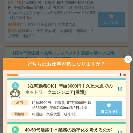
給 与
時給2800円 月収例 50万0500円 時給2800
円×実働7h45m×週5日×4週+残業20h ※月収例を保証す
るものではありません。※給与即受取りサービス利用可
（利用条件有）
気になる!
交通費
1ヶ月3万円を上限として実費支給
勤務地
鶴舞線 伏見(愛知県) 徒歩8分 鶴舞線 大
須観音 徒歩3分
【紹介予定派遣＊在宅フレックス有】英語を活かせる海
外調達[正社員への紹介予定派遣]
どちらのお仕事が気になりますか？
給 与
時給3000円
1
/10
交通費
交通費支給
気になる!
勤務地
愛知県 知多市 「朝倉（愛知県）駅」 車 5分,
【在宅勤務OK】時給3600円！久屋大通での
「古見（愛知県）駅」 車 5分
ネットワークエンジニア[派遣]
時給3600円 月収例 57万6000円 時
給与
【オープニング募集】おばあちゃんのお散歩付き添いも
給3600円×実働7h30m×週5日×4週+残
仕事の1つ[派遣]
気になる!
業10h ※月収例を保証するものではあ
桜通線 久屋大通 徒歩1分
勤務地
りません。
給 与
無資格未経験：時給1450円～ ■週払いOK
■扶養内OK ■日収1万1600円以上
40-50代活躍中＊業務の効率化を考えるのが