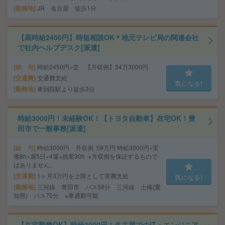
勤務地
JR 名古屋 徒歩1分
【高時給2450円】時短相談OK＊地元テレビ局の関連会社
で社内ヘルプデスク[派遣]
給 与
時給2450円+交 【月収例】34万3000円
交通費
交通費支給
気になる!
勤務地
東別院駅より徒歩3分
時給3000円！未経験OK！【トヨタ自動車】在宅OK！豊
田市で一般事務[派遣]
給 与
時給3000円 月収例 59万円 時給3000円×実
働8h×週5日×4週+残業30h ※月収例を保証するもので
はありません。
交通費
1ヶ月3万円を上限として実費支給
気になる!
勤務地
三河線 豊田市 バス58分 三河線 土橋(愛
知県) バス75分 ※車通勤可能
【在宅勤務OK】時給3000円！名古屋でのIT・エンジニア