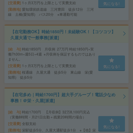
交通費
1ヶ月3万円を上限として実費支給
気になる!
勤務地
愛知環状鉄道線 三河豊田 徒歩12分 三河
線 土橋(愛知県) バス20分 ※車通勤可能
【在宅勤務OK】時給1850円！未経験OK！【コツコツ】
久屋大通で一般事務[派遣]
給 与
時給1850円 月収例 27万円 時給1850円×実
働7h30m×週5日×4週 ※月収例を保証するものではあり
ません。
交通費
1ヶ月3万円を上限として実費支給
気になる!
勤務地
桜通線 久屋大通 徒歩5分 東山線 栄(愛
知県) 徒歩5分
【在宅多め｜時給1700円】超大手グループ！電話少なめ
事務！＠栄・久屋[派遣]
給 与
時給1700円 【月収例】32万8,100円見込
（実働8時間・月21日出勤＋残業20時間の場合）
交通費
全額支給
気になる!
勤務地
栄駅徒歩5分、久屋大通駅徒歩1分 ※【他】栄