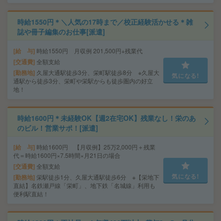
時給1550円＊＼人気の17時まで／校正経験活かせる＊雑
誌や冊子編集のお仕事[派遣]
給 与
時給1550円 月収例 201,500円+残業代
交通費
全額支給
勤務地
久屋大通駅徒歩3分、栄町駅徒歩8分 ※久屋大
気になる!
通駅から徒歩3分、栄町や栄駅からも徒歩圏内の好立
地！
時給1600円＊未経験OK【週2在宅OK】残業なし！栄のあ
のビル！営業サポ！[派遣]
給 与
時給1600円 【月収例】25万2,000円＋残業
代＝時給1600円×7.5時間×月21日の場合
交通費
全額支給
気になる!
勤務地
栄駅徒歩1分、久屋大通駅徒歩6分 ※【栄地下
直結】名鉄瀬戸線「栄町」、地下鉄「名城線」利用も
便利駅直結！