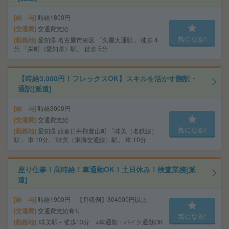
給 与
時給1800円
交通費
交通費支給
気になる!
勤務地
愛知県 名古屋市東区 「久屋大通駅」 徒歩 4
分,「栄町（愛知県）駅」 徒歩 5分
【時給3,000円！フレックスOK】スキルを活かす翻訳・
通訳[派遣]
給 与
時給3000円
交通費
交通費支給
気になる!
勤務地
愛知県 西春日井郡豊山町 「味美（名鉄線）
駅」 車 10分,「味美（東海交通線）駅」 車 10分
座り仕事！高時給！車通勤OK！土日休み！検査業務[派
遣]
給 与
時給1900円 【月収例】304000円以上
交通費
交通費支給有り
気になる!
勤務地
味美駅～徒歩13分 ※車通勤・バイク通勤OK