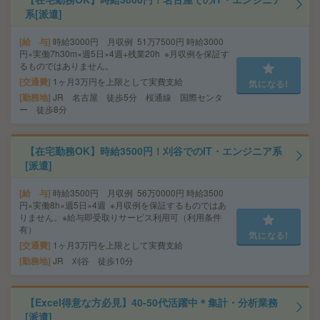
系[派遣]
給 与
時給3000円 月収例 51万7500円 時給3000
円×実働7h30m×週5日×4週+残業20h ※月収例を保証す
るものではありません。
交通費
1ヶ月3万円を上限として実費支給
気になる!
勤務地
JR 名古屋 徒歩5分 桜通線 国際センタ
ー 徒歩8分
【在宅勤務OK】時給3500円！刈谷でのIT・エンジニア系
[派遣]
給 与
時給3500円 月収例 56万0000円 時給3500
円×実働8h×週5日×4週 ※月収例を保証するものではあ
りません。※給与即受取りサービス利用可（利用条件
有）
気になる!
交通費
1ヶ月3万円を上限として実費支給
勤務地
JR 刈谷 徒歩10分
【Excel得意な方必見】40-50代活躍中＊集計・分析業務
[派遣]