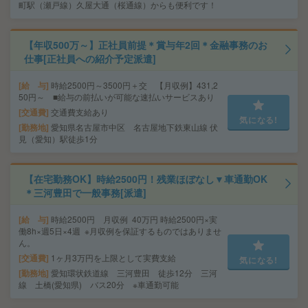
町駅（瀬戸線）久屋大通（桜通線）からも便利です！
【年収500万～】正社員前提＊賞与年2回＊金融事務のお
仕事[正社員への紹介予定派遣]
給 与
時給2500円～3500円＋交 【月収例】431,2
50円～ ■給与の前払いが可能な速払いサービスあり
交通費
交通費支給あり
気になる!
勤務地
愛知県名古屋市中区 名古屋地下鉄東山線 伏
見（愛知）駅徒歩1分
【在宅勤務OK】時給2500円！残業ほぼなし▼車通勤OK
＊三河豊田で一般事務[派遣]
給 与
時給2500円 月収例 40万円 時給2500円×実
働8h×週5日×4週 ※月収例を保証するものではありませ
ん。
交通費
1ヶ月3万円を上限として実費支給
気になる!
勤務地
愛知環状鉄道線 三河豊田 徒歩12分 三河
線 土橋(愛知県) バス20分 ※車通勤可能