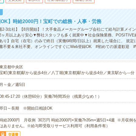
！
OK】時給2000円！宝町での総務・人事・労務
/週2-3出社】【8月開始】！大手食品メーカーグループ会社にて給与計算メイ
2ヶ月以上あり安心▼弊社スタッフも多く就業中▼社会保険業務、POSITIV
あり】自宅（在宅）のみで終日（実働6時間/日以上）就業した場合に、 規定
書不要＆来社不要、オンラインですぐにWeb登録OK #初めての派遣歓迎 #
東京都中央区
宝町(東京都)駅から徒歩4分／八丁堀(東京都)駅から徒歩4分／東京駅から---分
月～金／週5日
08:45-17:20（休憩60分）実働7時間35分（残業少なめ！）
即日～長期 ※開始日相談OK
時給2000円 月収例 30万円 時給2000円×実働7h35m×週5日×4週 ※月収
はありません。※給与即受取りサービス利用可（利用条件有）
交通費