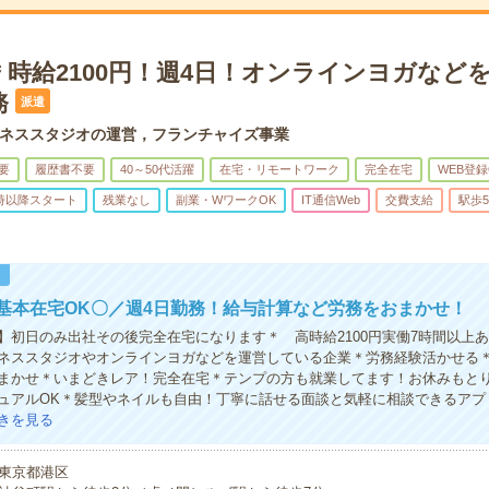
＊時給2100円！週4日！オンラインヨガなど
務
派遣
ネススタジオの運営，フランチャイズ事業
要
履歴書不要
40～50代活躍
在宅・リモートワーク
完全在宅
WEB登録
0時以降スタート
残業なし
副業・WワークOK
IT通信Web
交費支給
駅歩
！
基本在宅OK〇／週4日勤務！給与計算など労務をおまかせ！
】初日のみ出社その後完全在宅になります＊ 高時給2100円実働7時間以上
ネススタジオやオンラインヨガなどを運営している企業＊労務経験活かせる
まかせ＊いまどきレア！完全在宅＊テンプの方も就業してます！お休みもと
ュアルOK＊髪型やネイルも自由！丁寧に話せる面談と気軽に相談できるアプ
きを見る
東京都港区