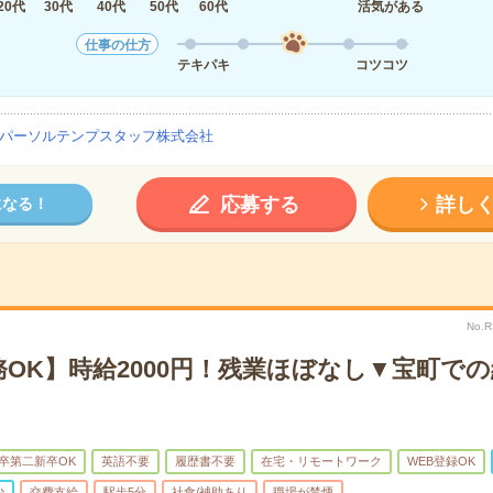
20代
30代
40代
50代
60代
活気がある
仕事の仕方
テキパキ
コツコツ
パーソルテンプスタッフ株式会社
応募する
詳し
になる！
No.
OK】時給2000円！残業ほぼなし▼宝町で
卒第二新卒OK
英語不要
履歴書不要
在宅・リモートワーク
WEB登録OK
少
交費支給
駅歩5分
社食/補助あり
職場が禁煙