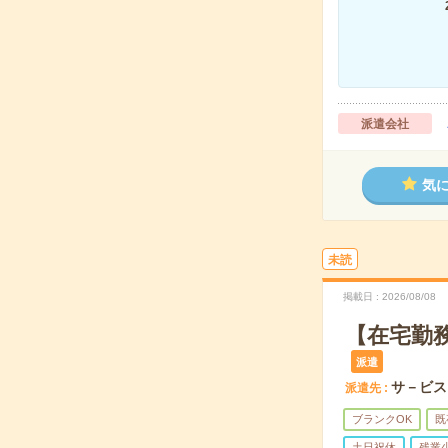
派遣会社
気
未読
掲載日
2026/08/08
【在宅勤務
派遣
サ－ビス
派遣先
ブランクOK
既
土日祝休
残業