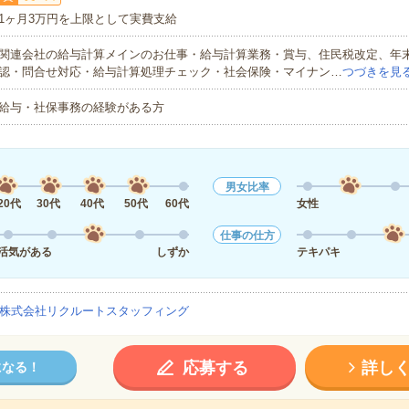
1ヶ月3万円を上限として実費支給
関連会社の給与計算メインのお仕事・給与計算業務・賞与、住民税改定、年
認・問合せ対応・給与計算処理チェック・社会保険・マイナン…
つづきを見
給与・社保事務の経験がある方
男女比率
20代
30代
40代
50代
60代
女性
仕事の仕方
活気がある
しずか
テキパキ
株式会社リクルートスタッフィング
応募する
詳し
になる！