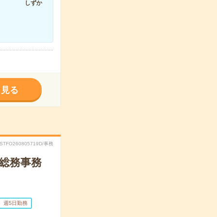
しずか
く見る
RSTFO260805719D/事務
の総務事務
週5日勤務