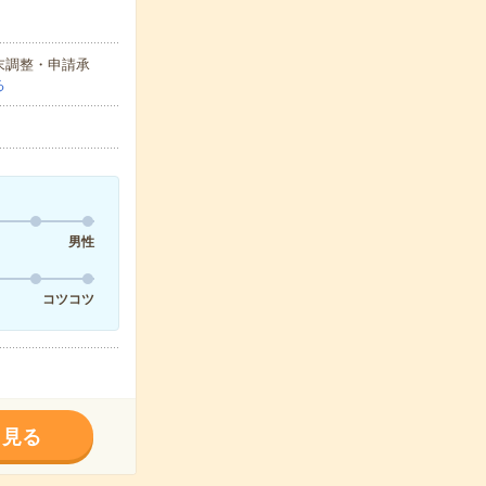
末調整・申請承
る
男性
コツコツ
く見る