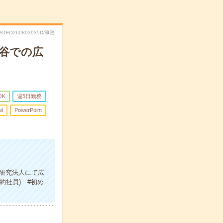
RSTFO260803935D/事務
ケ谷での広
OK
週5日勤務
el
PowerPoint
立研究法人にて広
約社員) #初め