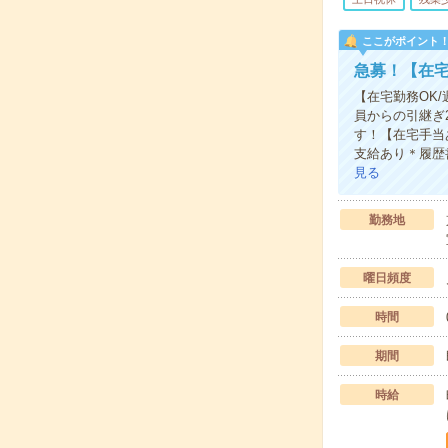
ここがポイント
急募！【在宅
【在宅勤務OK
員からの引継ぎ
す！【在宅手当
支給あり＊履歴
見る
勤務地
曜日頻度
時間
期間
時給