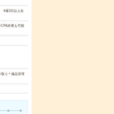
 #週3日以上在
始や17時終業も可能
り取り＊備品管理