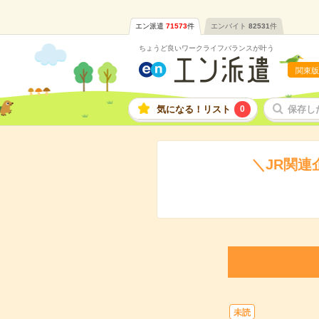
エン派遣
71573
件
エンバイト
82531
件
ちょうど良いワークライフバランスが叶う
関東版
気になる！リスト
0
保存し
＼JR関
未読