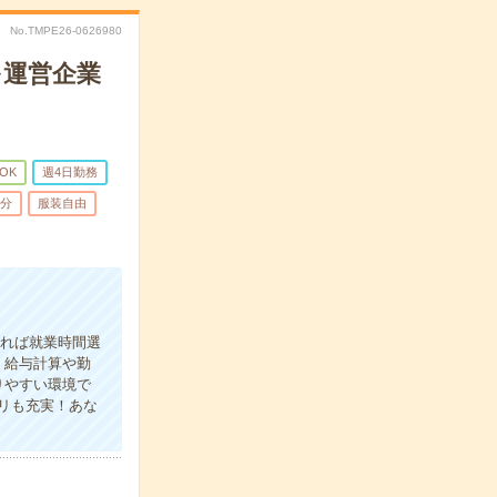
No.TMPE26-0626980
を運営企業
OK
週4日勤務
5分
服装自由
あれば就業時間選
＊給与計算や勤
りやすい環境で
リも充実！あな