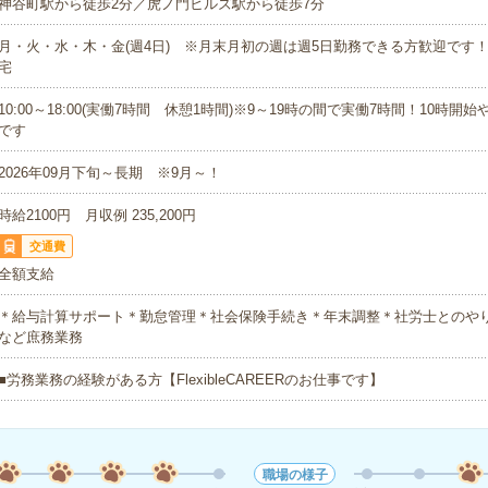
神谷町駅から徒歩2分／虎ノ門ヒルズ駅から徒歩7分
月・火・水・木・金(週4日) ※月末月初の週は週5日勤務できる方歓迎です！
宅
10:00～18:00(実働7時間 休憩1時間)※9～19時の間で実働7時間！10時開
です
2026年09月下旬～長期 ※9月～！
時給2100円 月収例 235,200円
交通費
全額支給
＊給与計算サポート＊勤怠管理＊社会保険手続き＊年末調整＊社労士とのや
など庶務業務
■労務業務の経験がある方【FlexibleCAREERのお仕事です】
職場の様子