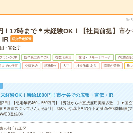
No.
0円！17時まで＊未経験OK！【社員前提】市
IR
紹介予定派遣
団・官公庁
ブランクOK
既卒第二新卒OK
複数名募集
在宅・リモートワーク
WEB登録
時前までの仕事
交費支給
駅歩5分
大手
社食/補助あり
職場が禁煙
Exc
！
未経験OK！時給1800円！市ケ谷での広報・宣伝・IR
/週2日】【想定年収460～550万円】【弊社からの直接雇用実績多数！】▼国
事▼派遣スタッフさんから評判！穏やかな環境▼紹介予定派遣/任期制職員(契
WEB登録OK
東京都千代田区