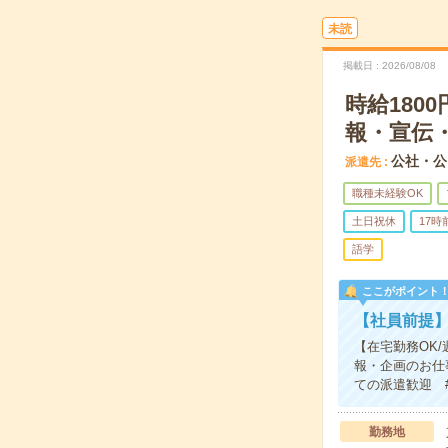
未読
掲載日
2026/08/08
時給180
報・宣伝・
公社・公
派遣先
職種未経験OK
土日祝休
17
語学
ここがポイント
【社員前提】
【在宅勤務OK
報・企画のお仕
ての派遣歓迎 #
勤務地