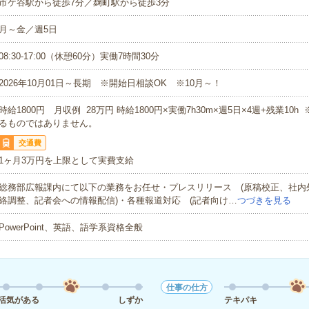
市ケ谷駅から徒歩7分／麹町駅から徒歩3分
月～金／週5日
08:30-17:00（休憩60分）実働7時間30分
2026年10月01日～長期 ※開始日相談OK ※10月～！
時給1800円 月収例 28万円 時給1800円×実働7h30m×週5日×4週+残業10
るものではありません。
交通費
1ヶ月3万円を上限として実費支給
総務部広報課内にて以下の業務をお任せ・プレスリリース (原稿校正、社内
絡調整、記者会への情報配信)・各種報道対応 (記者向け…
つづきを見る
PowerPoint、英語、語学系資格全般
仕事の仕方
活気がある
しずか
テキパキ