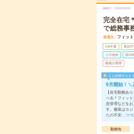
掲載日
2026/08/08
完全在宅
で総務事
フィット
派遣先
OA不要
英語不
土日祝休
朝1
職場が禁煙
ここがポイント
9月開始！＼
【在宅勤務あり
べる＊フィット
怠管理などをお
す。服装はカジ
たの不安…
つづ
勤務地