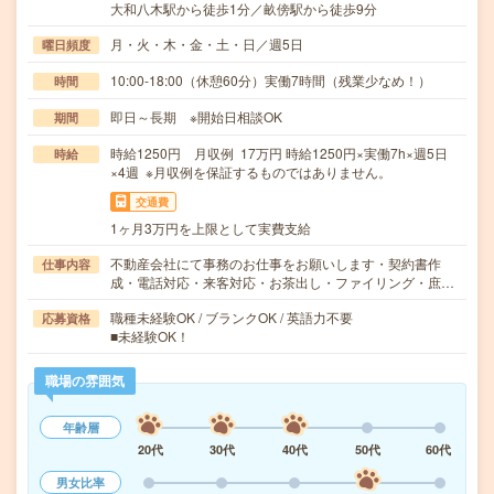
大和八木駅から徒歩1分／畝傍駅から徒歩9分
月・火・木・金・土・日／週5日
曜日頻度
10:00-18:00（休憩60分）実働7時間（残業少なめ！）
時間
即日～長期 ※開始日相談OK
期間
時給1250円 月収例 17万円 時給1250円×実働7h×週5日
時給
×4週 ※月収例を保証するものではありません。
交通費
1ヶ月3万円を上限として実費支給
不動産会社にて事務のお仕事をお願いします・契約書作
仕事内容
成・電話対応・来客対応・お茶出し・ファイリング・庶…
職種未経験OK / ブランクOK / 英語力不要
応募資格
■未経験OK！
職場の雰囲気
年齢層
20代
30代
40代
50代
60代
男女比率