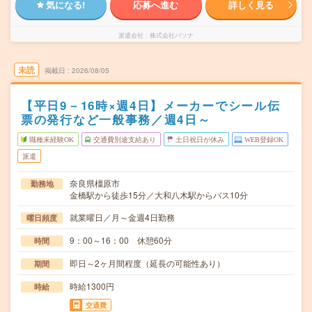
気になる!
応募へ進む
詳しく見る
派遣会社
株式会社パソナ
未読
掲載日
2026/08/05
【平日9－16時×週4日】メーカーでシール伝
票の発行など一般事務／週4日～
職種未経験OK
交通費別途支給あり
土日祝日が休み
WEB登録OK
派遣
奈良県橿原市
勤務地
金橋駅から徒歩15分／大和八木駅からバス10分
就業曜日／月～金週4日勤務
曜日頻度
9：00～16：00 休憩60分
時間
即日～2ヶ月間程度（延長の可能性あり）
期間
時給1300円
時給
交通費