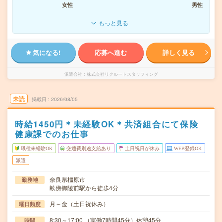
女性
男性
もっと見る
気になる!
応募へ進む
詳しく見る
派遣会社
株式会社リクルートスタッフィング
未読
掲載日
2026/08/05
時給1450円＊未経験OK＊共済組合にて保険
健康課でのお仕事
職種未経験OK
交通費別途支給あり
土日祝日が休み
WEB登録OK
派遣
奈良県橿原市
勤務地
畝傍御陵前駅から徒歩4分
月～金（土日祝休み）
曜日頻度
8:30～17:00 （実働7時間45分）休憩45分
時間