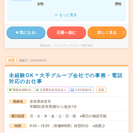
女性
男性
もっと見る
気になる!
応募へ進む
詳しく見る
派遣会社
パーソルテンプスタッフ株式会社
未読
掲載日
2026/08/05
未経験OK＊大手グループ会社での事務・電話
対応のお仕事
職種未経験OK
交通費別途支給あり
WEB登録OK
派遣
奈良県奈良市
勤務地
学園前(奈良県)駅から徒歩1分
月・火・木・金・土・日・祝 ※曜日の相談可能
曜日頻度
9:30～18:20 （実働8時間）休憩50分 ※残業少
時間