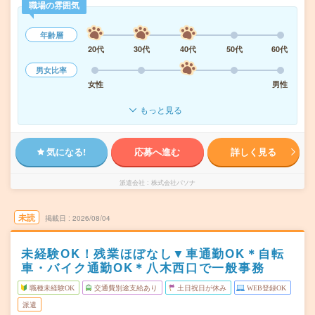
職場の雰囲気
年齢層
20代
30代
40代
50代
60代
男女比率
女性
男性
もっと見る
気になる!
応募へ進む
詳しく見る
派遣会社
株式会社パソナ
未読
掲載日
2026/08/04
未経験OK！残業ほぼなし▼車通勤OK＊自転
車・バイク通勤OK＊八木西口で一般事務
職種未経験OK
交通費別途支給あり
土日祝日が休み
WEB登録OK
派遣