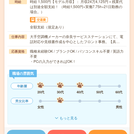
時給 1,500円【モデル月収】： 月収24万4,125円＋残業代
時給
は別途全額支給！ （時給1,500円×実働7.75h×21日勤務の
場合。）
交通費
全額支給（規定あり）
大手空調機メーカーの奈良サービスステーションにて、電
仕事内容
話対応や見積書作成を中心としたフロント事務。【具…
職種未経験OK / ブランクOK / パソコンスキル不要 / 英語力
応募資格
不要
・PCの入力ができればOK！
職場の雰囲気
年齢層
20代
30代
40代
50代
60代
男女比率
女性
男性
もっと見る