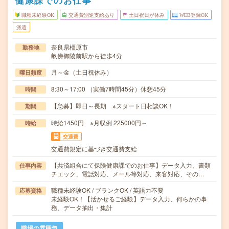
健康課でのお仕事
職種未経験OK
交通費別途支給あり
土日祝日が休み
WEB登録OK
派遣
奈良県橿原市
勤務地
畝傍御陵前駅から徒歩4分
月～金（土日祝休み）
曜日頻度
8:30～17:00 （実働7時間45分）休憩45分
時間
【急募】即日～長期 ※スタート日相談OK！
期間
時給1450円 ※月収例 225000円～
時給
交通費
交通費規定に基づき交通費支給
【共済組合にて保険健康課でのお仕事】データ入力、書類
仕事内容
チエック、電話対応、メール等対応、来客対応、その…
職種未経験OK / ブランクOK / 英語力不要
応募資格
未経験OK！【活かせるご経験】データ入力、何らかの事
務、データ抽出・集計
職場の雰囲気