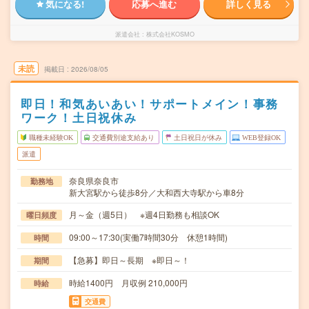
気になる!
応募へ進む
詳しく見る
派遣会社
株式会社KOSMO
未読
掲載日
2026/08/05
即日！和気あいあい！サポートメイン！事務
ワーク！土日祝休み
職種未経験OK
交通費別途支給あり
土日祝日が休み
WEB登録OK
派遣
奈良県奈良市
勤務地
新大宮駅から徒歩8分／大和西大寺駅から車8分
月～金（週5日） ※週4日勤務も相談OK
曜日頻度
09:00～17:30(実働7時間30分 休憩1時間)
時間
【急募】即日～長期 ※即日～！
期間
時給1400円 月収例 210,000円
時給
交通費