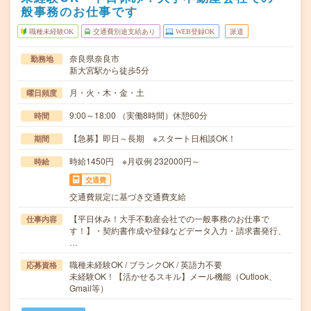
般事務のお仕事です
職種未経験OK
交通費別途支給あり
WEB登録OK
派遣
奈良県奈良市
勤務地
新大宮駅から徒歩5分
月・火・木・金・土
曜日頻度
9:00～18:00 （実働8時間）休憩60分
時間
【急募】即日～長期 ※スタート日相談OK！
期間
時給1450円 ※月収例 232000円～
時給
交通費
交通費規定に基づき交通費支給
【平日休み！大手不動産会社での一般事務のお仕事で
仕事内容
す！】・契約書作成や登録などデータ入力・請求書発行、
…
職種未経験OK / ブランクOK / 英語力不要
応募資格
未経験OK！【活かせるスキル】メール機能（Outlook、
Gmail等）