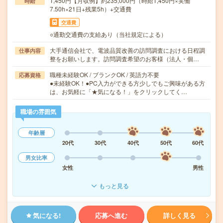
1,450円【月収例】約235,000円（時給1,450円×実働
時給
7.50h×21日+残業5h）+交通費
交通費
○通勤交通費の支給あり（当社規定による）
大手通信会社で、電波品質改善の訪問調査における日程調
仕事内容
整をお願いします。訪問調査希望のお客様（法人・個…
職種未経験OK / ブランクOK / 英語力不要
応募資格
●未経験OK！●PC入力ができる方少しでもご興味がある方
は、お気軽に「★気になる！」をクリックしてく…
職場の雰囲気
年齢層
20代
30代
40代
50代
60代
男女比率
女性
男性
もっと見る
気になる!
応募へ進む
詳しく見る