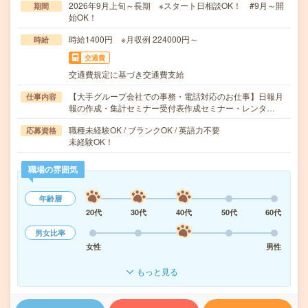
2026年9月上旬～長期 ※スタート日相談OK！ #9月～開
期間
始OK！
時給1400円 ※月収例 224000円～
時給
交通費
交通費規定に基づき交通費支給
【大手グループ会社での事務・電話対応のお仕事】日報月
仕事内容
報の作成・集計セミナー受付表作成セミナー・レンタ…
職種未経験OK / ブランクOK / 英語力不要
応募資格
未経験OK！
職場の雰囲気
年齢層
20代
30代
40代
50代
60代
男女比率
女性
男性
もっと見る