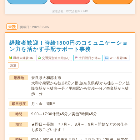
派遣会社
株式会社KOSMO
未読
掲載日
2026/08/05
経験者歓迎！時給1500円のコミュニケーショ
ン力を活かす手配サポート事務
職種未経験OK
交通費別途支給あり
土日祝日が休み
WEB登録OK
派遣
奈良県大和郡山市
勤務地
大和小泉駅から徒歩2分／郡山(奈良県)駅から徒歩---分／法
隆寺駅から徒歩---分／平端駅から徒歩---分／奈良駅から徒
歩---分
月～金 週5日
曜日頻度
9:00～17:30休憩45分／実働7時間45分
時間
★即日～長期 ＊7月～、8月～、9月～開始などのお仕事
期間
も多数ございます！
時給 1,500円【モデル月収】： 月収24万4,125円＋残業代
時給