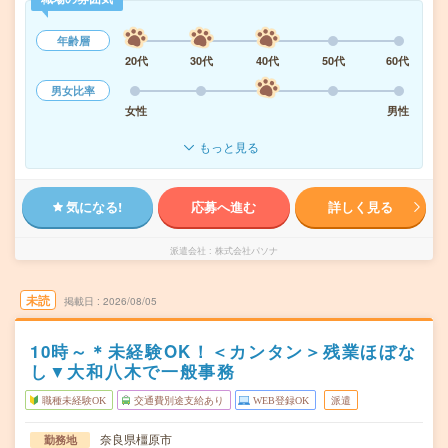
年齢層
20代
30代
40代
50代
60代
男女比率
女性
男性
もっと見る
気になる!
応募へ進む
詳しく見る
派遣会社
株式会社パソナ
未読
掲載日
2026/08/05
10時～＊未経験OK！＜カンタン＞残業ほぼな
し▼大和八木で一般事務
職種未経験OK
交通費別途支給あり
WEB登録OK
派遣
奈良県橿原市
勤務地