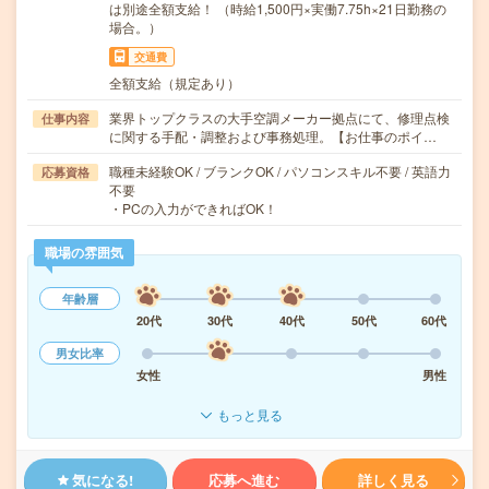
は別途全額支給！ （時給1,500円×実働7.75h×21日勤務の
場合。）
交通費
全額支給（規定あり）
業界トップクラスの大手空調メーカー拠点にて、修理点検
仕事内容
に関する手配・調整および事務処理。【お仕事のポイ…
職種未経験OK / ブランクOK / パソコンスキル不要 / 英語力
応募資格
不要
・PCの入力ができればOK！
職場の雰囲気
年齢層
20代
30代
40代
50代
60代
男女比率
女性
男性
もっと見る
気になる!
応募へ進む
詳しく見る