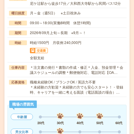
尼ケ辻駅から徒歩17分／大和西大寺駅から民間バス12分
月～金（週5日） ※土日祝休み
曜日頻度
09:00～18:00(実働8時間 休憩1時間)
時間
2026年09月上旬～長期 ※9月～！
期間
時給1500円 月収例 240,000円
時給
交通費
全額支給
＊注文書の発行＊書類の作成・修正＊入金、預金管理＊会
仕事内容
議スケジュールの調整＊郵便物対応、電話対応【OA…
職種未経験OK / ブランクOK / 英語力不要
応募資格
＊未経験の方歓迎＊未経験の方でも安心スタート！・登録
時、キャリアを一緒に考える面談（電話面談の場合）…
職場の雰囲気
年齢層
20代
30代
40代
50代
60代
男女比率