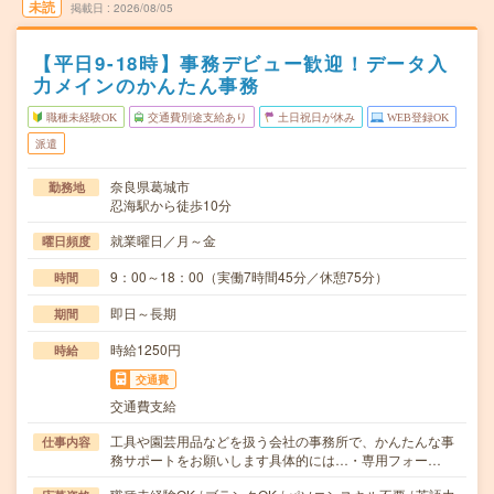
未読
掲載日
2026/08/05
【平日9-18時】事務デビュー歓迎！データ入
力メインのかんたん事務
職種未経験OK
交通費別途支給あり
土日祝日が休み
WEB登録OK
派遣
奈良県葛城市
勤務地
忍海駅から徒歩10分
就業曜日／月～金
曜日頻度
9：00～18：00（実働7時間45分／休憩75分）
時間
即日～長期
期間
時給1250円
時給
交通費
交通費支給
工具や園芸用品などを扱う会社の事務所で、かんたんな事
仕事内容
務サポートをお願いします具体的には…・専用フォー…