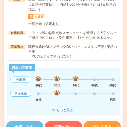
は別途全額支給！ （時給1,500円×実働7.75h×21日勤務の
場合。）
交通費
全額支給（規定あり）
エアコン等の修理点検スケジュールを管理する大手グルー
仕事内容
プ拠点でのフロント受付事務。【やりがいのあるスケ…
職種未経験OK / ブランクOK / パソコンスキル不要 / 英語力
応募資格
不要
・PCの入力ができればOK！
職場の雰囲気
年齢層
20代
30代
40代
50代
60代
男女比率
女性
男性
もっと見る
気になる!
応募へ進む
詳しく見る