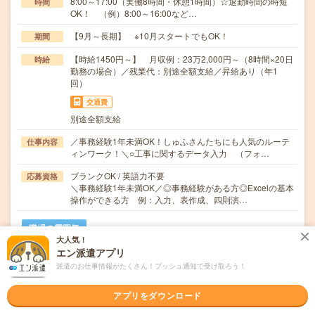
8:00～17:00（実働8時間・休憩1時間）☆退勤時間の時短
時間
OK！ （例）8:00～16:00など…
【9月～長期】 ※10月スタートでもOK！
期間
【時給1450円～】 月収例：23万2,000円～（8時間×20日
時給
勤務の場合）／残業代：別途全額支給／昇給あり（年1
回）
交通費
別途全額支給
／事務経験1年未満OK！しゅふさんたちにも人気のルーテ
仕事内容
ィンワーク！＼○工事に関するデータ入力 （フォ…
ブランクOK / 英語力不要
応募資格
＼事務経験1年未満OK／◎事務経験がある方◎Excelの基本
操作ができる方 例：入力、表作成、四則演…
職場の雰囲気
大人気！
エン派遣アプリ
年齢層
派遣のお仕事情報がたくさん！プッシュ通知で受け取ろう！
20代
30代
40代
50代
60代
男女比率
アプリをダウンロード
女性
男性