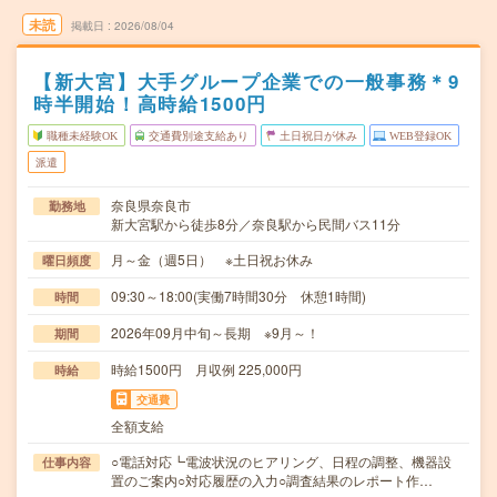
未読
掲載日
2026/08/04
【新大宮】大手グループ企業での一般事務＊9
時半開始！高時給1500円
職種未経験OK
交通費別途支給あり
土日祝日が休み
WEB登録OK
派遣
奈良県奈良市
勤務地
新大宮駅から徒歩8分／奈良駅から民間バス11分
月～金（週5日） ※土日祝お休み
曜日頻度
09:30～18:00(実働7時間30分 休憩1時間)
時間
2026年09月中旬～長期 ※9月～！
期間
時給1500円 月収例 225,000円
時給
交通費
全額支給
○電話対応┗電波状況のヒアリング、日程の調整、機器設
仕事内容
置のご案内○対応履歴の入力○調査結果のレポート作…