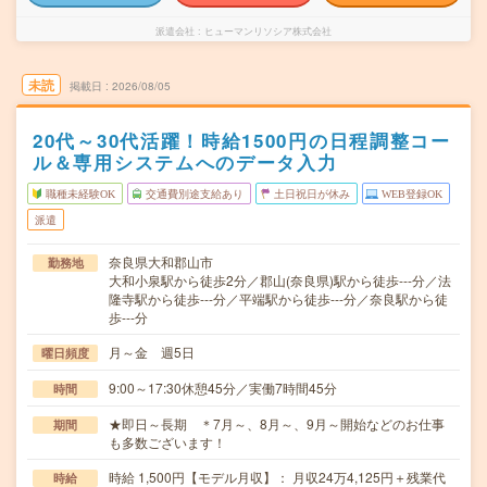
派遣会社
ヒューマンリソシア株式会社
未読
掲載日
2026/08/05
20代～30代活躍！時給1500円の日程調整コー
ル＆専用システムへのデータ入力
職種未経験OK
交通費別途支給あり
土日祝日が休み
WEB登録OK
派遣
奈良県大和郡山市
勤務地
大和小泉駅から徒歩2分／郡山(奈良県)駅から徒歩---分／法
隆寺駅から徒歩---分／平端駅から徒歩---分／奈良駅から徒
歩---分
月～金 週5日
曜日頻度
9:00～17:30休憩45分／実働7時間45分
時間
★即日～長期 ＊7月～、8月～、9月～開始などのお仕事
期間
も多数ございます！
時給 1,500円【モデル月収】： 月収24万4,125円＋残業代
時給