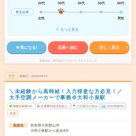
20代
30代
40代
50代
60代
男女比率
女性
男性
もっと見る
気になる!
応募へ進む
詳しく見る
派遣会社
株式会社リクルートスタッフィング
未読
掲載日
2026/08/04
＼未経験から高時給！入力得意な方必見！／
大手空調メーカーで事務＠大和小泉駅
職種未経験OK
交通費別途支給あり
土日祝日が休み
WEB登録OK
派遣
奈良県大和郡山市
勤務地
大和小泉駅から徒歩4分