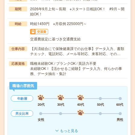
2026年9月上旬～長期 ※スタート日相談OK！ #9月～開
期間
始OK！
時給1450円 ※月収例 225000円～
時給
交通費
交通費規定に基づき交通費支給
【共済組合にて保険健康課でのお仕事】データ入力、書類
仕事内容
チエック、電話対応、メール等対応、来客対応、その…
職種未経験OK / ブランクOK / 英語力不要
応募資格
未経験OK！【活かせるご経験】データ入力、何らかの事
務、データ抽出・集計
職場の雰囲気
年齢層
20代
30代
40代
50代
60代
男女比率
女性
男性
もっと見る