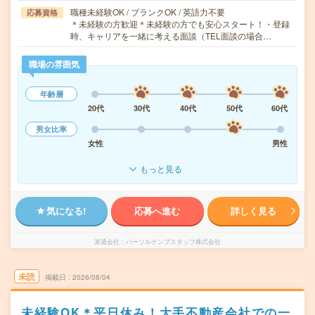
職種未経験OK / ブランクOK / 英語力不要
応募資格
＊未経験の方歓迎＊未経験の方でも安心スタート！・登録
時、キャリアを一緒に考える面談（TEL面談の場合…
職場の雰囲気
年齢層
20代
30代
40代
50代
60代
男女比率
女性
男性
もっと見る
気になる!
応募へ進む
詳しく見る
派遣会社
パーソルテンプスタッフ株式会社
未読
掲載日
2026/08/04
未経験OK＊平日休み！大手不動産会社での一