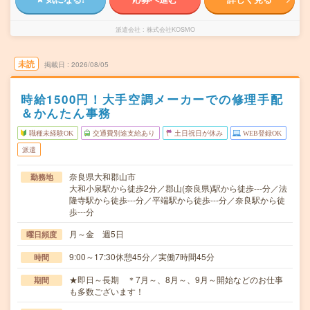
派遣会社
株式会社KOSMO
未読
掲載日
2026/08/05
時給1500円！大手空調メーカーでの修理手配
＆かんたん事務
職種未経験OK
交通費別途支給あり
土日祝日が休み
WEB登録OK
派遣
奈良県大和郡山市
勤務地
大和小泉駅から徒歩2分／郡山(奈良県)駅から徒歩---分／法
隆寺駅から徒歩---分／平端駅から徒歩---分／奈良駅から徒
歩---分
月～金 週5日
曜日頻度
9:00～17:30休憩45分／実働7時間45分
時間
★即日～長期 ＊7月～、8月～、9月～開始などのお仕事
期間
も多数ございます！