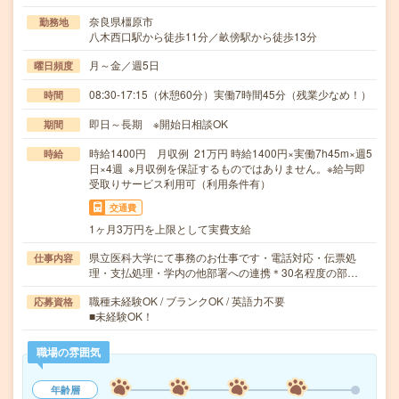
奈良県橿原市
勤務地
八木西口駅から徒歩11分／畝傍駅から徒歩13分
月～金／週5日
曜日頻度
08:30-17:15（休憩60分）実働7時間45分（残業少なめ！）
時間
即日～長期 ※開始日相談OK
期間
時給1400円 月収例 21万円 時給1400円×実働7h45m×週5
時給
日×4週 ※月収例を保証するものではありません。※給与即
受取りサービス利用可（利用条件有）
交通費
1ヶ月3万円を上限として実費支給
県立医科大学にて事務のお仕事です・電話対応・伝票処
仕事内容
理・支払処理・学内の他部署への連携＊30名程度の部…
職種未経験OK / ブランクOK / 英語力不要
応募資格
■未経験OK！
職場の雰囲気
年齢層