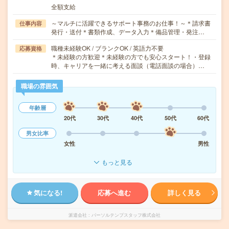
全額支給
～マルチに活躍できるサポート事務のお仕事！～＊請求書
仕事内容
発行・送付＊書類作成、データ入力＊備品管理・発注…
職種未経験OK / ブランクOK / 英語力不要
応募資格
＊未経験の方歓迎＊未経験の方でも安心スタート！・登録
時、キャリアを一緒に考える面談（電話面談の場合）…
職場の雰囲気
年齢層
20代
30代
40代
50代
60代
男女比率
女性
男性
もっと見る
気になる!
応募へ進む
詳しく見る
派遣会社
パーソルテンプスタッフ株式会社