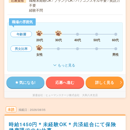
職種未経験OK / ブランクOK / パソコンスキル不要 / 英語力
応募資格
不要
経験不問
職場の雰囲気
年齢層
20代
30代
40代
50代
60代
男女比率
女性
男性
もっと見る
気になる!
応募へ進む
詳しく見る
派遣会社
ヒューマンステージ株式会社 大和八木支店
未読
掲載日
2026/08/05
時給1450円＊未経験OK＊共済組合にて保険