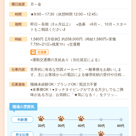
月～金
曜日頻度
★9:00～17:30（休憩時間 12:00～12:45）
時間
即日～長期（3ヵ月以上） ※急募 ○9月～、10月～スター
期間
トもご相談ください♪
1,580円【月収例】約258,000円（時給1,580円×実働
時給
7.75h×21日+残業1h）+交通費
交通費
○通勤交通費の支給あり（当社規定による）
世界的に有名な空調メーカーで、一般事務をお願いしま
仕事内容
す。主にお客様からの電話による修理依頼の受付や日程…
職種未経験OK / ブランクOK / 英語力不要
応募資格
●未事務OK！●タッチタイピングができる方少しでもご興
味がある方は、お気軽に「★気になる！」をクリッ…
職場の雰囲気
年齢層
20代
30代
40代
50代
60代
男女比率