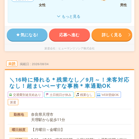
女性
男性
もっと見る
気になる!
応募へ進む
詳しく見る
派遣会社
ヒューマンリソシア株式会社
未読
掲載日
2026/08/04
＼16時に帰れる＊残業なし／9月～！来客対応
なし！超まいぺーすな事務＊車通勤OK
交通費別途支給あり
土日祝日が休み
残業なし
WEB登録OK
派遣
奈良県天理市
勤務地
天理駅から徒歩11分
【月曜日～金曜日】
曜日頻度