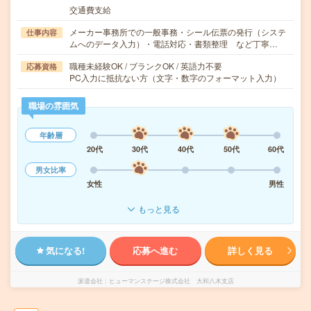
交通費支給
メーカー事務所での一般事務・シール伝票の発行（システ
仕事内容
ムへのデータ入力）・電話対応・書類整理 など丁寧…
職種未経験OK / ブランクOK / 英語力不要
応募資格
PC入力に抵抗ない方（文字・数字のフォーマット入力）
職場の雰囲気
年齢層
20代
30代
40代
50代
60代
男女比率
女性
男性
もっと見る
気になる!
応募へ進む
詳しく見る
派遣会社
ヒューマンステージ株式会社 大和八木支店