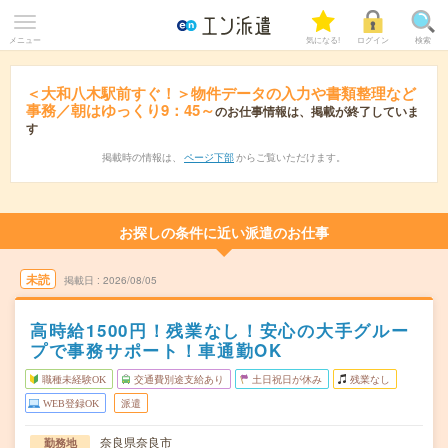
メニュー
気になる!
ログイン
検索
＜大和八木駅前すぐ！＞物件データの入力や書類整理など
事務／朝はゆっくり9：45～
のお仕事情報は、掲載が終了していま
す
掲載時の情報は、
ページ下部
からご覧いただけます。
お探しの条件に近い派遣のお仕事
未読
掲載日
2026/08/05
高時給1500円！残業なし！安心の大手グルー
プで事務サポート！車通勤OK
職種未経験OK
交通費別途支給あり
土日祝日が休み
残業なし
WEB登録OK
派遣
奈良県奈良市
勤務地