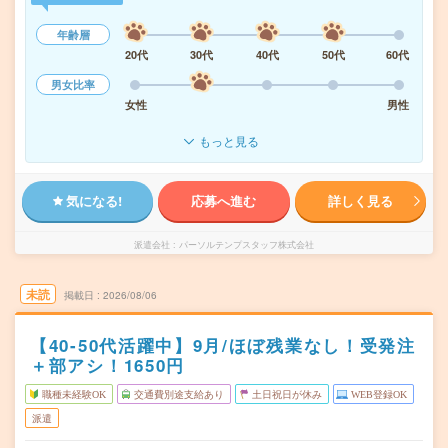
年齢層
20代
30代
40代
50代
60代
男女比率
女性
男性
もっと見る
気になる!
応募へ進む
詳しく見る
派遣会社
パーソルテンプスタッフ株式会社
未読
掲載日
2026/08/06
【40-50代活躍中】9月/ほぼ残業なし！受発注
＋部アシ！1650円
職種未経験OK
交通費別途支給あり
土日祝日が休み
WEB登録OK
派遣