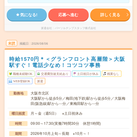
気になる!
応募へ進む
詳しく見る
派遣会社
パーソルテンプスタッフ株式会社
未読
掲載日
2026/08/06
時給1570円＊＜グランフロント高層階＞大阪
駅すぐ！電話少なめ！コツコツ事務
職種未経験OK
交通費別途支給あり
土日祝日が休み
残業なし
WEB登録OK
派遣
大阪市北区
勤務地
大阪駅から徒歩5分／梅田(地下鉄)駅から徒歩5分／大阪梅
田(阪急線)駅から---分／東梅田駅から---分
月～金（週5日） ※土日祝休み
曜日頻度
09:00～17:30(実働7時間30分 休憩1時間)
時間
2026年10月上旬～長期 ※10月～！
期間