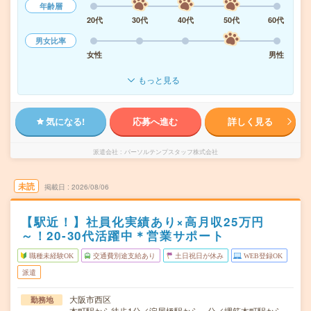
年齢層
20代
30代
40代
50代
60代
男女比率
女性
男性
もっと見る
気になる!
応募へ進む
詳しく見る
派遣会社
パーソルテンプスタッフ株式会社
未読
掲載日
2026/08/06
【駅近！】社員化実績あり×高月収25万円
～！20-30代活躍中＊営業サポート
職種未経験OK
交通費別途支給あり
土日祝日が休み
WEB登録OK
派遣
大阪市西区
勤務地
本町駅から徒歩1分／淀屋橋駅から---分／堺筋本町駅から--