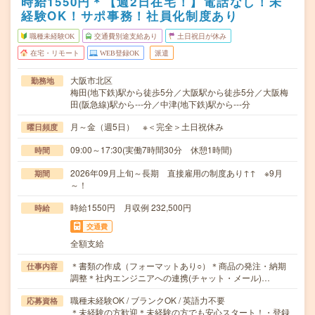
時給1550円＊【週2日在宅！】電話なし！未
経験OK！サポ事務！社員化制度あり
職種未経験OK
交通費別途支給あり
土日祝日が休み
在宅・リモート
WEB登録OK
派遣
大阪市北区
勤務地
梅田(地下鉄)駅から徒歩5分／大阪駅から徒歩5分／大阪梅
田(阪急線)駅から---分／中津(地下鉄)駅から---分
月～金（週5日） ※＜完全＞土日祝休み
曜日頻度
09:00～17:30(実働7時間30分 休憩1時間)
時間
2026年09月上旬～長期 直接雇用の制度あり↑↑ ※9月
期間
～！
時給1550円 月収例 232,500円
時給
交通費
全額支給
＊書類の作成（フォーマットあり○）＊商品の発注・納期
仕事内容
調整＊社内エンジニアへの連携(チャット・メール)…
職種未経験OK / ブランクOK / 英語力不要
応募資格
＊未経験の方歓迎＊未経験の方でも安心スタート！・登録