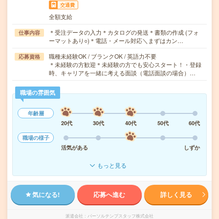
交通費
全額支給
＊受注データの入力＊カタログの発送＊書類の作成 (フォ
仕事内容
ーマットあり○)＊電話・メール対応＼まずはカン…
職種未経験OK / ブランクOK / 英語力不要
応募資格
＊未経験の方歓迎＊未経験の方でも安心スタート！・登録
時、キャリアを一緒に考える面談（電話面談の場合）…
職場の雰囲気
年齢層
20代
30代
40代
50代
60代
職場の様子
活気がある
しずか
もっと見る
気になる!
応募へ進む
詳しく見る
派遣会社
パーソルテンプスタッフ株式会社