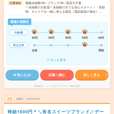
職種未経験OK / ブランクOK / 英語力不要
応募資格
＊未経験の方歓迎＊未経験の方でも安心スタート！・登録
時、キャリアを一緒に考える面談（電話面談の場合）…
職場の雰囲気
年齢層
20代
30代
40代
50代
60代
男女比率
女性
男性
もっと見る
気になる!
応募へ進む
詳しく見る
派遣会社
パーソルテンプスタッフ株式会社
未読
掲載日
2026/08/06
時給1600円＊＼有名スイーツブランド／デー