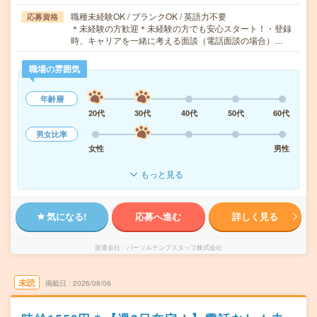
職種未経験OK / ブランクOK / 英語力不要
応募資格
＊未経験の方歓迎＊未経験の方でも安心スタート！・登録
時、キャリアを一緒に考える面談（電話面談の場合）…
職場の雰囲気
年齢層
20代
30代
40代
50代
60代
男女比率
女性
男性
もっと見る
気になる!
応募へ進む
詳しく見る
派遣会社
パーソルテンプスタッフ株式会社
未読
掲載日
2026/08/06