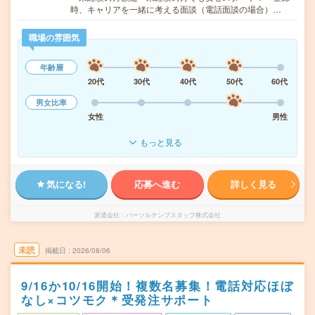
時、キャリアを一緒に考える面談（電話面談の場合）…
職場の雰囲気
年齢層
20代
30代
40代
50代
60代
男女比率
女性
男性
もっと見る
気になる!
応募へ進む
詳しく見る
派遣会社
パーソルテンプスタッフ株式会社
未読
掲載日
2026/08/06
9/16か10/16開始！複数名募集！電話対応ほぼ
なし×コツモク＊受発注サポート