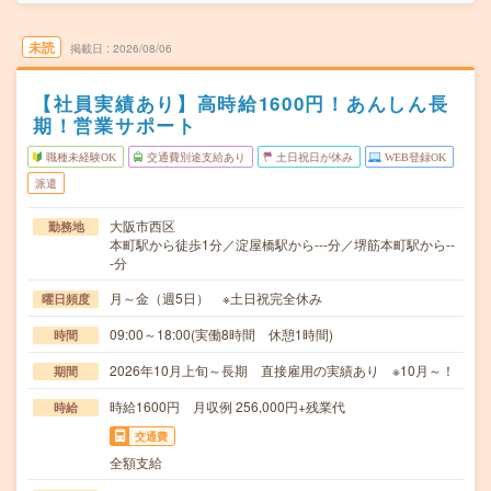
未読
掲載日
2026/08/06
【社員実績あり】高時給1600円！あんしん長
期！営業サポート
職種未経験OK
交通費別途支給あり
土日祝日が休み
WEB登録OK
派遣
大阪市西区
勤務地
本町駅から徒歩1分／淀屋橋駅から---分／堺筋本町駅から--
-分
月～金（週5日） ※土日祝完全休み
曜日頻度
09:00～18:00(実働8時間 休憩1時間)
時間
2026年10月上旬～長期 直接雇用の実績あり ※10月～！
期間
時給1600円 月収例 256,000円+残業代
時給
交通費
全額支給