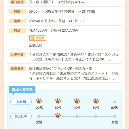
月～金（週5日） ※土日祝おやすみ
曜日頻度
09:00～17:40(実働7時間40分 休憩1時間)
時間
2026年10月上旬～長期 ※10月～！
期間
時給1550円 月収例 237,770円
時給
交通費
全額支給
＊受発注入力＊納期確認＊運送手配＊電話応対＊スケジュ
仕事内容
ール管理【OAスキル】入力・修正ができればOK！…
職種未経験OK / ブランクOK / 英語力不要
応募資格
＊未経験の方歓迎＊未経験の方でも安心スタート！・登録
時、キャリアを一緒に考える面談（電話面談の場合）…
職場の雰囲気
年齢層
20代
30代
40代
50代
60代
男女比率
女性
男性