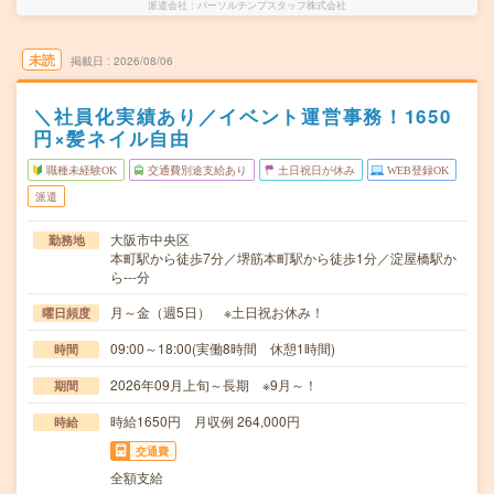
派遣会社
パーソルテンプスタッフ株式会社
未読
掲載日
2026/08/06
＼社員化実績あり／イベント運営事務！1650
円×髪ネイル自由
職種未経験OK
交通費別途支給あり
土日祝日が休み
WEB登録OK
派遣
大阪市中央区
勤務地
本町駅から徒歩7分／堺筋本町駅から徒歩1分／淀屋橋駅か
ら---分
月～金（週5日） ※土日祝お休み！
曜日頻度
09:00～18:00(実働8時間 休憩1時間)
時間
2026年09月上旬～長期 ※9月～！
期間
時給1650円 月収例 264,000円
時給
交通費
全額支給