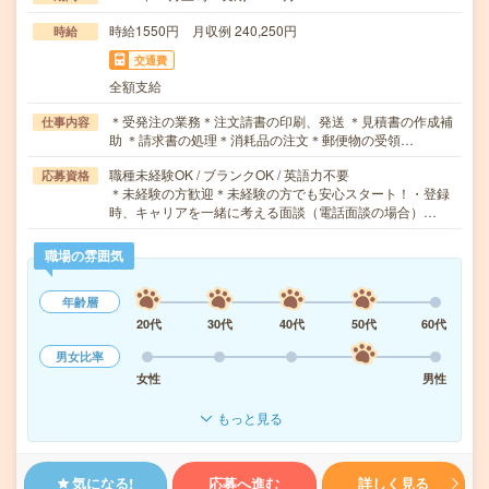
時給1550円 月収例 240,250円
時給
交通費
全額支給
＊受発注の業務＊注文請書の印刷、発送 ＊見積書の作成補
仕事内容
助 ＊請求書の処理＊消耗品の注文＊郵便物の受領…
職種未経験OK / ブランクOK / 英語力不要
応募資格
＊未経験の方歓迎＊未経験の方でも安心スタート！・登録
時、キャリアを一緒に考える面談（電話面談の場合）…
職場の雰囲気
年齢層
20代
30代
40代
50代
60代
男女比率
女性
男性
もっと見る
気になる!
応募へ進む
詳しく見る