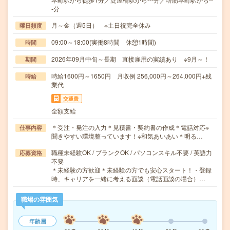
-分
月～金（週5日） ※土日祝完全休み
曜日頻度
09:00～18:00(実働8時間 休憩1時間)
時間
2026年09月中旬～長期 直接雇用の実績あり ※9月～！
期間
時給1600円～1650円 月収例 256,000円～264,000円+残
時給
業代
交通費
全額支給
＊受注・発注の入力＊見積書・契約書の作成＊電話対応※
仕事内容
聞きやすい環境整っています！※和気あいあい＊明る…
職種未経験OK / ブランクOK / パソコンスキル不要 / 英語力
応募資格
不要
＊未経験の方歓迎＊未経験の方でも安心スタート！・登録
時、キャリアを一緒に考える面談（電話面談の場合）…
職場の雰囲気
年齢層