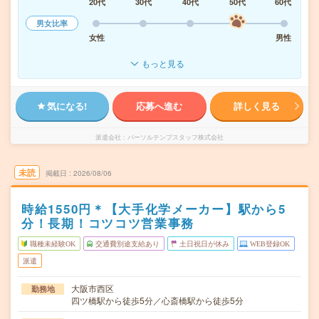
20代
30代
40代
50代
60代
男女比率
女性
男性
もっと見る
気になる!
応募へ進む
詳しく見る
派遣会社
パーソルテンプスタッフ株式会社
未読
掲載日
2026/08/06
時給1550円＊【大手化学メーカー】駅から5
分！長期！コツコツ営業事務
職種未経験OK
交通費別途支給あり
土日祝日が休み
WEB登録OK
派遣
大阪市西区
勤務地
四ツ橋駅から徒歩5分／心斎橋駅から徒歩5分