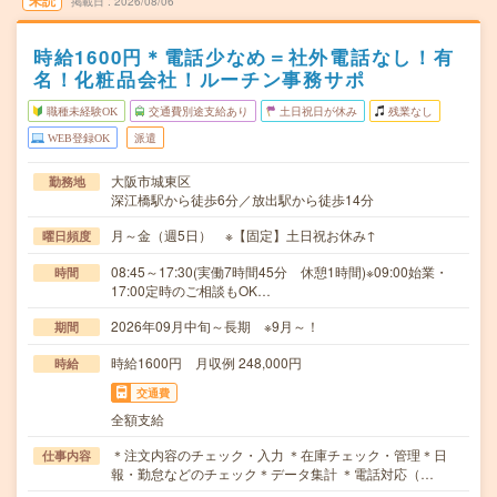
未読
掲載日
2026/08/06
時給1600円＊電話少なめ＝社外電話なし！有
名！化粧品会社！ルーチン事務サポ
職種未経験OK
交通費別途支給あり
土日祝日が休み
残業なし
WEB登録OK
派遣
大阪市城東区
勤務地
深江橋駅から徒歩6分／放出駅から徒歩14分
月～金（週5日） ※【固定】土日祝お休み↑
曜日頻度
08:45～17:30(実働7時間45分 休憩1時間)※09:00始業・
時間
17:00定時のご相談もOK…
2026年09月中旬～長期 ※9月～！
期間
時給1600円 月収例 248,000円
時給
交通費
全額支給
＊注文内容のチェック・入力 ＊在庫チェック・管理＊日
仕事内容
報・勤怠などのチェック＊データ集計 ＊電話対応（…