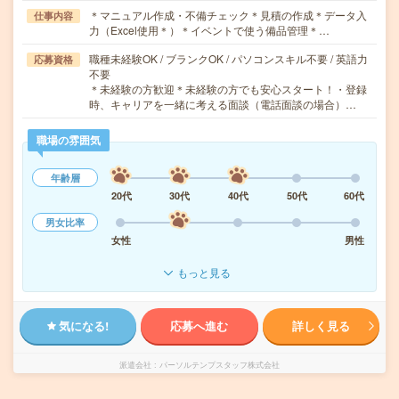
＊マニュアル作成・不備チェック＊見積の作成＊データ入
仕事内容
力（Excel使用＊）＊イベントで使う備品管理＊…
職種未経験OK / ブランクOK / パソコンスキル不要 / 英語力
応募資格
不要
＊未経験の方歓迎＊未経験の方でも安心スタート！・登録
時、キャリアを一緒に考える面談（電話面談の場合）…
職場の雰囲気
年齢層
20代
30代
40代
50代
60代
男女比率
女性
男性
もっと見る
気になる!
応募へ進む
詳しく見る
派遣会社
パーソルテンプスタッフ株式会社