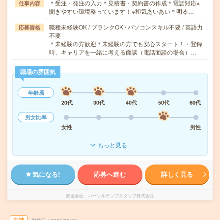
＊受注・発注の入力＊見積書・契約書の作成＊電話対応※
仕事内容
聞きやすい環境整っています！※和気あいあい＊明る…
職種未経験OK / ブランクOK / パソコンスキル不要 / 英語力
応募資格
不要
＊未経験の方歓迎＊未経験の方でも安心スタート！・登録
時、キャリアを一緒に考える面談（電話面談の場合）…
職場の雰囲気
年齢層
20代
30代
40代
50代
60代
男女比率
女性
男性
もっと見る
気になる!
応募へ進む
詳しく見る
派遣会社
パーソルテンプスタッフ株式会社