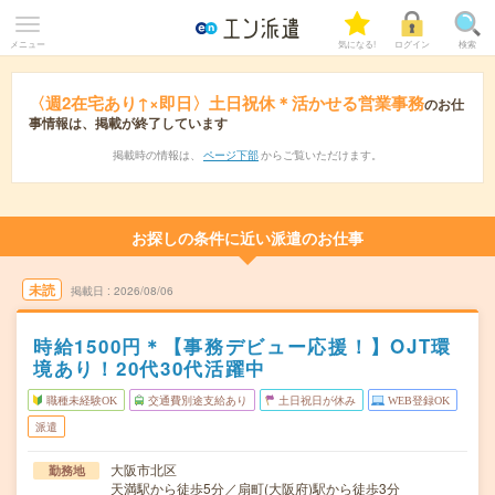
メニュー
気になる!
ログイン
検索
〈週2在宅あり↑×即日〉土日祝休＊活かせる営業事務
のお仕
事情報は、掲載が終了しています
掲載時の情報は、
ページ下部
からご覧いただけます。
お探しの条件に近い派遣のお仕事
未読
掲載日
2026/08/06
時給1500円＊【事務デビュー応援！】OJT環
境あり！20代30代活躍中
職種未経験OK
交通費別途支給あり
土日祝日が休み
WEB登録OK
派遣
大阪市北区
勤務地
天満駅から徒歩5分／扇町(大阪府)駅から徒歩3分