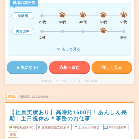
職場の雰囲気
年齢層
20代
30代
40代
50代
60代
男女比率
女性
男性
もっと見る
気になる!
応募へ進む
詳しく見る
派遣会社
パーソルテンプスタッフ株式会社
未読
掲載日
2026/08/06
【社員実績あり】高時給1600円！あんしん長
期！土日祝休み＊事務のお仕事
職種未経験OK
交通費別途支給あり
土日祝日が休み
WEB登録OK
派遣