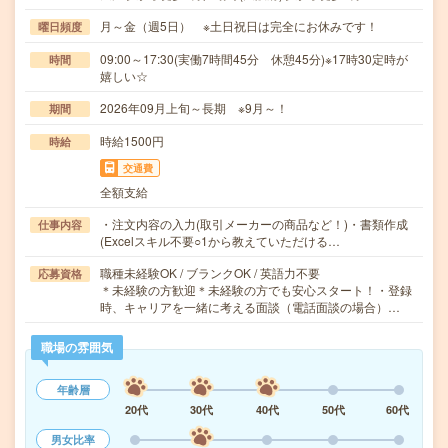
月～金（週5日） ※土日祝日は完全にお休みです！
曜日頻度
09:00～17:30(実働7時間45分 休憩45分)※17時30定時が
時間
嬉しい☆
2026年09月上旬～長期 ※9月～！
期間
時給1500円
時給
交通費
全額支給
・注文内容の入力(取引メーカーの商品など！)・書類作成
仕事内容
(Excelスキル不要○1から教えていただける…
職種未経験OK / ブランクOK / 英語力不要
応募資格
＊未経験の方歓迎＊未経験の方でも安心スタート！・登録
時、キャリアを一緒に考える面談（電話面談の場合）…
職場の雰囲気
年齢層
20代
30代
40代
50代
60代
男女比率