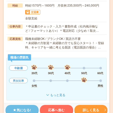
時給1570円～1600円 月収例 235,500円～240,000円
時給
交通費
全額支給
＊申込書のチェック・入力＊書類作成（社内掲示物な
仕事内容
ど / フォーマットあり○）＊電話対応（少なめ！取次…
職種未経験OK / ブランクOK / 英語力不要
応募資格
＊未経験の方歓迎＊未経験の方でも安心スタート！・登録
時、キャリアを一緒に考える面談（電話面談の場合）…
職場の雰囲気
年齢層
20代
30代
40代
50代
60代
男女比率
女性
男性
もっと見る
気になる!
応募へ進む
詳しく見る