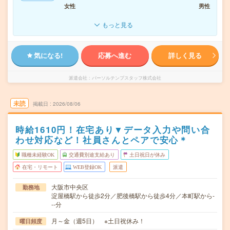
女性
男性
もっと見る
気になる!
応募へ進む
詳しく見る
派遣会社
パーソルテンプスタッフ株式会社
未読
掲載日
2026/08/06
時給1610円！在宅あり▼データ入力や問い合
わせ対応など！社員さんとペアで安心＊
職種未経験OK
交通費別途支給あり
土日祝日が休み
在宅・リモート
WEB登録OK
派遣
大阪市中央区
勤務地
淀屋橋駅から徒歩2分／肥後橋駅から徒歩4分／本町駅から-
--分
月～金（週5日） ※土日祝休み！
曜日頻度