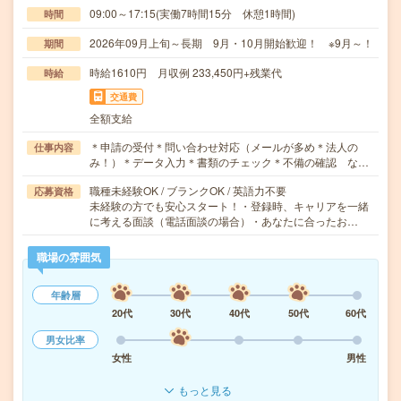
09:00～17:15(実働7時間15分 休憩1時間)
時間
2026年09月上旬～長期 9月・10月開始歓迎！ ※9月～！
期間
時給1610円 月収例 233,450円+残業代
時給
交通費
全額支給
＊申請の受付＊問い合わせ対応（メールが多め＊法人の
仕事内容
み！）＊データ入力＊書類のチェック＊不備の確認 な…
職種未経験OK / ブランクOK / 英語力不要
応募資格
未経験の方でも安心スタート！・登録時、キャリアを一緒
に考える面談（電話面談の場合）・あなたに合ったお…
職場の雰囲気
年齢層
20代
30代
40代
50代
60代
男女比率
女性
男性
もっと見る