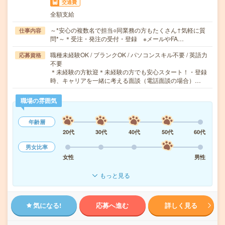
交通費
全額支給
～*安心の複数名で担当○同業務の方もたくさん↑気軽に質
仕事内容
問*～＊受注・発注の受付・登録 ※メールやFA…
職種未経験OK / ブランクOK / パソコンスキル不要 / 英語力
応募資格
不要
＊未経験の方歓迎＊未経験の方でも安心スタート！・登録
時、キャリアを一緒に考える面談（電話面談の場合）…
職場の雰囲気
年齢層
20代
30代
40代
50代
60代
男女比率
女性
男性
もっと見る
気になる!
応募へ進む
詳しく見る