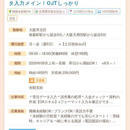
タ入力メイン！OJTしっかり
職種未経験OK
交通費別途支給あり
土日祝日が休み
WEB登録OK
派遣
大阪市北区
勤務地
南森町駅から徒歩5分／大阪天満宮駅から徒歩5分
月～金（週5日） ※【土日祝休み♪】
曜日頻度
09:00～18:00(実働8時間 休憩1時間)
時間
2026年09月上旬～長期 即日から開始OK！ ※9月～！
期間
時給1600円 月収例 256,000円
時給
交通費
全額支給
＊受注データ入力＊請求書の処理＊入金チェック＊資料の
仕事内容
作成【OAスキル】※フォーマット入力＆修正ができ…
職種未経験OK / ブランクOK / 英語力不要
応募資格
＊未経験の方歓迎＊未経験の方でも安心スタート！・登録
時、キャリアを一緒に考える面談（電話面談の場合）…