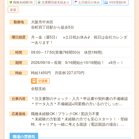
職種未経験OK
交通費別途支給あり
土日祝日が休み
WEB登録OK
派遣
大阪市中央区
勤務地
谷町四丁目駅から徒歩5分
月～金（週5日） ※土日祝お休み♪ 祝日は会社カレンダ
曜日頻度
ーあります！
09:00～17:50(実働7時間50分 休憩1時間)
時間
2026/09/16～長期 9/16開始か10/16開始！ ※9月～！
期間
時給1450円 月収例 227,070円
時給
交通費
全額支給
＊注文書類のチェック・入力＊申込書や契約書の不備確認
仕事内容
＊データ入力＊不備確認※同業務の方いるのでしっか…
職種未経験OK / ブランクOK / 英語力不要
応募資格
＊未経験の方歓迎＊未経験の方でも安心スタート！・登録
時、キャリアを一緒に考える面談（電話面談の場合）…
職場の雰囲気