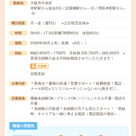
大阪市中央区
勤務地
本町駅から徒歩3分／淀屋橋駅から---分／堺筋本町駅から--
-分
月～金（週5日） ※土日祝完全休み
曜日頻度
09:00～17:30(実働7時間45分 休憩45分)
時間
2026年09月上旬～長期 ※9月～！
期間
時給1650円～1700円 月収例 255,750円～263,500円 ※
時給
受発注経験のある方時給相談させていただきます！
交通費
全額支給
＊受発注＊書類の作成＊営業サポート＊経費精算＊電話・
仕事内容
メール対応※コツコツルーチンじゃないから飽きずに…
職種未経験OK / ブランクOK / パソコンスキル不要 / 英語力
応募資格
不要
＊未経験の方歓迎＊未経験の方でも安心スタート！・登録
時、キャリアを一緒に考える面談（電話面談の場合）…
職場の雰囲気