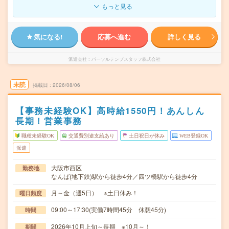
もっと見る
気になる!
応募へ進む
詳しく見る
派遣会社
パーソルテンプスタッフ株式会社
未読
掲載日
2026/08/06
【事務未経験OK】高時給1550円！あんしん
長期！営業事務
職種未経験OK
交通費別途支給あり
土日祝日が休み
WEB登録OK
派遣
大阪市西区
勤務地
なんば(地下鉄)駅から徒歩4分／四ツ橋駅から徒歩4分
月～金（週5日） ※土日休み！
曜日頻度
09:00～17:30(実働7時間45分 休憩45分)
時間
2026年10月上旬～長期 ※10月～！
期間