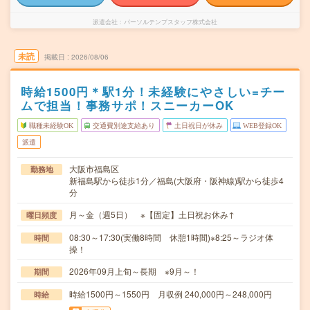
派遣会社
パーソルテンプスタッフ株式会社
未読
掲載日
2026/08/06
時給1500円＊駅1分！未経験にやさしい=チー
ムで担当！事務サポ！スニーカーOK
職種未経験OK
交通費別途支給あり
土日祝日が休み
WEB登録OK
派遣
大阪市福島区
勤務地
新福島駅から徒歩1分／福島(大阪府・阪神線)駅から徒歩4
分
月～金（週5日） ※【固定】土日祝お休み↑
曜日頻度
08:30～17:30(実働8時間 休憩1時間)※8:25～ラジオ体
時間
操！
2026年09月上旬～長期 ※9月～！
期間
時給1500円～1550円 月収例 240,000円～248,000円
時給