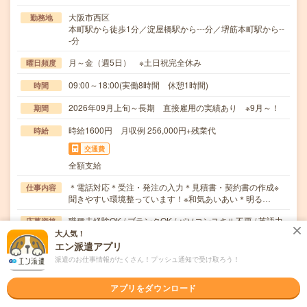
大阪市西区
勤務地
本町駅から徒歩1分／淀屋橋駅から---分／堺筋本町駅から--
-分
月～金（週5日） ※土日祝完全休み
曜日頻度
09:00～18:00(実働8時間 休憩1時間)
時間
2026年09月上旬～長期 直接雇用の実績あり ※9月～！
期間
時給1600円 月収例 256,000円+残業代
時給
交通費
全額支給
＊電話対応＊受注・発注の入力＊見積書・契約書の作成※
仕事内容
聞きやすい環境整っています！※和気あいあい＊明る…
職種未経験OK / ブランクOK / パソコンスキル不要 / 英語力
応募資格
不要
大人気！
＊未経験の方歓迎＊未経験の方でも安心スタート！・登録
エン派遣アプリ
時、キャリアを一緒に考える面談（電話面談の場合）…
派遣のお仕事情報がたくさん！プッシュ通知で受け取ろう！
職場の雰囲気
アプリをダウンロード