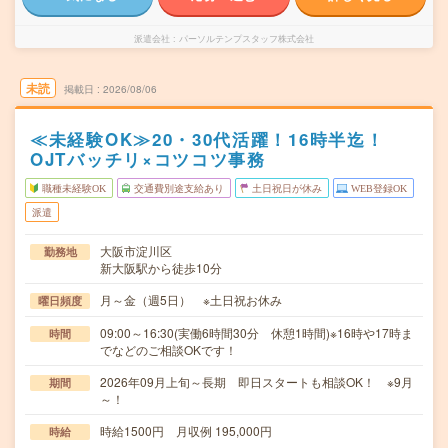
派遣会社
パーソルテンプスタッフ株式会社
未読
掲載日
2026/08/06
≪未経験OK≫20・30代活躍！16時半迄！
OJTバッチリ×コツコツ事務
職種未経験OK
交通費別途支給あり
土日祝日が休み
WEB登録OK
派遣
大阪市淀川区
勤務地
新大阪駅から徒歩10分
月～金（週5日） ※土日祝お休み
曜日頻度
09:00～16:30(実働6時間30分 休憩1時間)※16時や17時ま
時間
でなどのご相談OKです！
2026年09月上旬～長期 即日スタートも相談OK！ ※9月
期間
～！
時給1500円 月収例 195,000円
時給