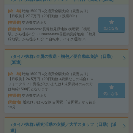
給 与
時給1500円 ※交通費全額支給（規定あり）
【月収例】27.7万円（20日勤務＋残業20h）
交通費
交通費支給あり
気になる!
勤務地
OsakaMetro長堀鶴見緑地線 横堤駅 「横堤
駅」から徒歩8分 ・OsakaMetro長堀鶴見緑地線 「鶴見
緑地駅」から徒歩10分 ＊自転車、バイク通勤OK
<タイパ抜群>金属の搬送・梱包／要自動車免許（日勤）
[派遣]
給 与
時給1600円 ※交通費全額支給（規定あり）
【月収例】24.5万円（20日勤務 ※残業なしの場合） ※
フォークリフト資格がないまたは1t未満資格のみの方
は時給1500円となります
気になる!
交通費
交通費支給あり
勤務地
近鉄けいはんな線 吉田駅 「吉田駅」から徒歩
13分
<タイパ抜群>研究活動の支援／大学スタッフ（日勤）[派
遣]