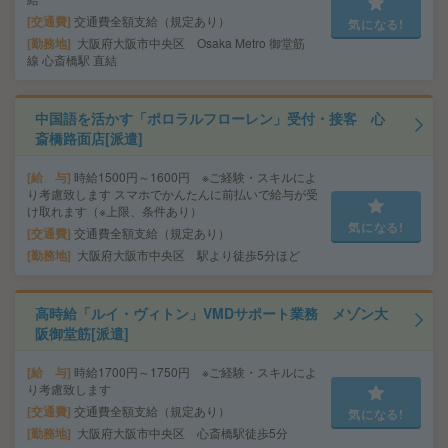
交通費
交通費全額支給（規定あり）
気になる!
勤務地
大阪府大阪市中央区 Osaka Metro 御堂筋
線 心斎橋駅 直結
中国語を活かす「ポロラルフローレン」受付・接客 心
斎橋路面店[派遣]
給 与
時給1500円～1600円 ※ご経験・スキルによ
り考慮致します スマホでかんたんに前払いで給与が受
け取れます（※上限、条件あり）
気になる!
交通費
交通費全額支給（規定あり）
勤務地
大阪府大阪市中央区 駅より徒歩5分ほど
高時給「ルイ・ヴィトン」VMDサポート業務 メゾン大
阪御堂筋[派遣]
給 与
時給1700円～1750円 ※ご経験・スキルによ
り考慮致します
交通費
交通費全額支給（規定あり）
気になる!
勤務地
大阪府大阪市中央区 心斎橋駅徒歩5分