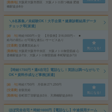
勤務地
大阪府大阪市西区 大阪メトロ四つ橋線 肥後
橋駅徒歩8分
＼8名募集／未経験OK！大手企業＊健康診断結果データ
チェック等[派遣]
給 与
時給1600円＋交 【月収例】316,000円～ ■
給与の前払いが可能な速払いサービスあり
交通費
交通費支給あり
気になる!
勤務地
大阪府大阪市中央区 大阪メトロ御堂筋線 心
斎橋駅徒歩7分、大阪メトロ御堂筋線 本町駅徒歩7分
【時給1750円＊週4在宅】電話なし！英語は調べながらで
OK＊資料作成など事務[派遣]
給 与
時給1750円 月収例 271,250円
交通費
全額支給
気になる!
勤務地
谷町四丁目駅徒歩2分、天満橋駅徒歩8分
ほぼ完全在宅＊時給1600円【電話なし】中途採用チーム