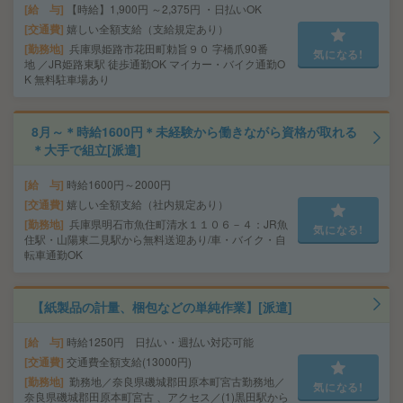
給 与
【時給】1,900円 ～2,375円 ・日払いOK
交通費
嬉しい全額支給（支給規定あり）
勤務地
兵庫県姫路市花田町勅旨９０ 字橋爪90番
気になる!
地 ／JR姫路東駅 徒歩通勤OK マイカー・バイク通勤O
K 無料駐車場あり
8月～＊時給1600円＊未経験から働きながら資格が取れる
＊大手で組立[派遣]
給 与
時給1600円～2000円
交通費
嬉しい全額支給（社内規定あり）
勤務地
兵庫県明石市魚住町清水１１０６－４：JR魚
気になる!
住駅・山陽東二見駅から無料送迎あり/車・バイク・自
転車通勤OK
【紙製品の計量、梱包などの単純作業】[派遣]
給 与
時給1250円 日払い・週払い対応可能
交通費
交通費全額支給(13000円)
勤務地
勤務地／奈良県磯城郡田原本町宮古勤務地／
気になる!
奈良県磯城郡田原本町宮古 、アクセス／(1)黒田駅から