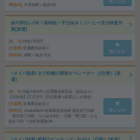
気になる!
勤務地
今宮戎駅～徒歩3分
給与即払いOK！高時給！平日休み！コーヒー豆の検査作
業[派遣]
給 与
時給1350円
交通費
交通費支給有り
気になる!
勤務地
福駅～徒歩10分
<タイパ抜群>きび砂糖の製造オペレーター（2交替）[派
遣]
給 与
時給1800円 ※交通費全額支給（規定あり）
【月収例】27.0万円（20日勤務 ※残業なしの場合）
交通費
交通費支給あり
気になる!
勤務地
OsakaMetro長堀鶴見緑地線 蒲生四丁目駅
「蒲生四丁目駅」から徒歩9分 ・京阪「野江駅」から
徒歩13分 ＊自転車通勤OK
<タイパ抜群>飲料のピッキング・仕分け（日勤）[派遣]