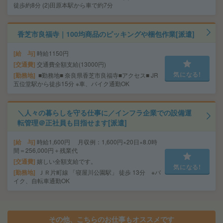
徒歩約8分 (2)田原本駅から車で約7分
香芝市良福寺｜100均商品のピッキングや梱包作業[派遣]
給 与
時給1150円
交通費
交通費全額支給(13000円)
気になる!
勤務地
■勤務地■ 奈良県香芝市良福寺■アクセス■ JR
五位堂駅から徒歩15分 ※車、バイク通勤OK
＼人々の暮らしを守る仕事に／インフラ企業での設備運
転管理＠正社員も目指せます[派遣]
給 与
時給1,600円 月収例：1,600円×20日×8.0時
間＝256,000円＋残業代
交通費
嬉しい全額支給です。
気になる!
勤務地
ＪＲ片町線 「寝屋川公園駅」 徒歩 13分 ※バ
イク、自転車通勤OK
その他、こちらのお仕事もオススメです