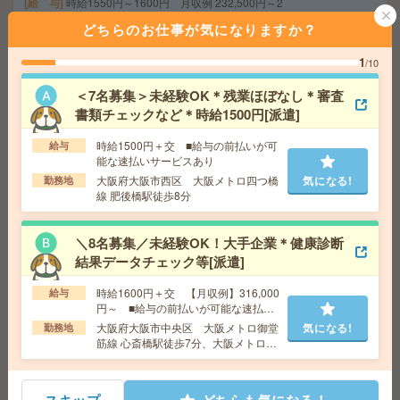
給 与
時給1550円～1600円 月収例 232,500円～2
40,000円+残業代
どちらのお仕事が気になりますか？
交通費
全額支給
気になる!
勤務地
四条畷駅徒歩1分、大和田駅民間バス23分 ※
1
/10
自転車・バイク通勤OK！（※車通勤も相談可能！）駅
直結！
＜7名募集＞未経験OK＊残業ほぼなし＊審査
書類チェックなど＊時給1500円[派遣]
未経験OK！大阪天満宮での編集・校正・制作[派遣]
時給1500円＋交 ■給与の前払いが可
給与
能な速払いサービスあり
給 与
時給1530円 月収例 24万円 時給1530円×実
大阪府大阪市西区 大阪メトロ四つ橋
気になる!
勤務地
働7h30m×週5日×4週+残業10h ※月収例を保証するも
線 肥後橋駅徒歩8分
のではありません。※給与即受取りサービス利用可（利
用条件有）
気になる!
交通費
1ヶ月3万円を上限として実費支給
＼8名募集／未経験OK！大手企業＊健康診断
勤務地
東西線 大阪天満宮 徒歩10分 堺筋線 南
結果データチェック等[派遣]
森町 徒歩10分
時給1600円＋交 【月収例】316,000
給与
円～ ■給与の前払いが可能な速払い
サービスあり
【高時給1730円】未経験OK＊残業なし！データ入力やチ
大阪府大阪市中央区 大阪メトロ御堂
気になる!
勤務地
ャット返信対応など[派遣]
筋線 心斎橋駅徒歩7分、大阪メトロ御
堂筋線 本町駅徒歩7分
給 与
時給1730円＋交 ■給与の前払いが可能な速
払いサービスあり