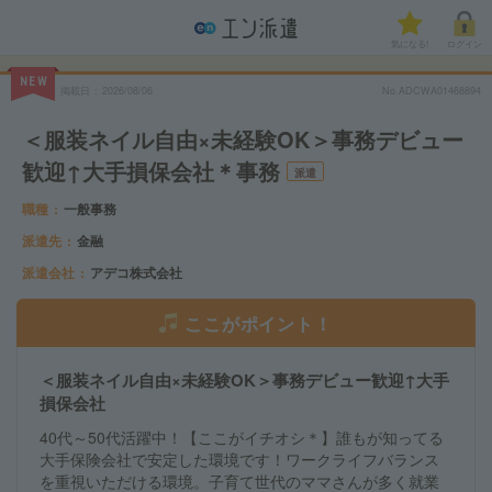
気になる!
ログイン
NEW
掲載日
2026/08/06
No.ADCWA01468894
＜服装ネイル自由×未経験OK＞事務デビュー
歓迎↑大手損保会社＊事務
派遣
職種
一般事務
派遣先
金融
派遣会社
アデコ株式会社
ここがポイント！
＜服装ネイル自由×未経験OK＞事務デビュー歓迎↑大手
損保会社
40代～50代活躍中！【ここがイチオシ＊】誰もが知ってる
大手保険会社で安定した環境です！ワークライフバランス
を重視いただける環境。子育て世代のママさんが多く就業