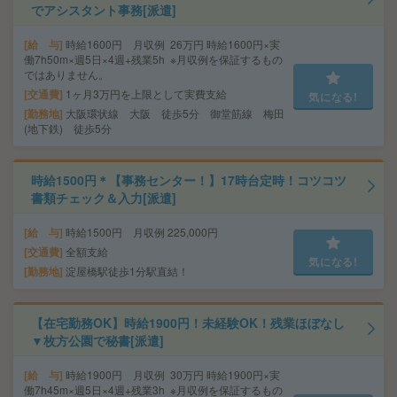
でアシスタント事務[派遣]
給 与
時給1600円 月収例 26万円 時給1600円×実
働7h50m×週5日×4週+残業5h ※月収例を保証するもの
ではありません。
交通費
1ヶ月3万円を上限として実費支給
気になる!
勤務地
大阪環状線 大阪 徒歩5分 御堂筋線 梅田
(地下鉄) 徒歩5分
時給1500円＊【事務センター！】17時台定時！コツコツ
書類チェック＆入力[派遣]
給 与
時給1500円 月収例 225,000円
交通費
全額支給
気になる!
勤務地
淀屋橋駅徒歩1分駅直結！
【在宅勤務OK】時給1900円！未経験OK！残業ほぼなし
▼枚方公園で秘書[派遣]
給 与
時給1900円 月収例 30万円 時給1900円×実
働7h45m×週5日×4週+残業3h ※月収例を保証するもの