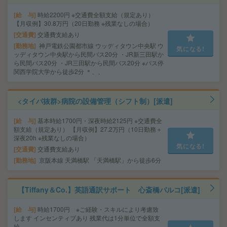
給 与
時給2200円 ※交通費全額支給（規定あり）
【月収例】30.8万円（20日勤務 ※残業なしの場合）
交通費
交通費支給あり
勤務地
神戸電鉄公園都市線 ウッディタウン中央駅 ウ
気になる!
ッディタウン中央駅から民間バス20分 ・JR新三田駅か
ら民間バス20分 ・JR三田駅から民間バス20分 ※バス停
関西学院大学から徒歩2分 ＊、、
<タイパ抜群>病院の設備管理（シフト制）[派遣]
給 与
基本時給1700円・深夜時給2125円 ※交通費全
額支給（規定あり） 【月収例】27.2万円（10日勤務＋
深夜20h ※残業なしの場合）
気になる!
交通費
交通費支給あり
勤務地
京阪本線 天満橋駅 「天満橋駅」から徒歩6分
【Tiffany＆Co.】英語通訳サポート 心斎橋パルコ[派遣]
給 与
時給1700円 ※ご経験・スキルにより考慮致
します インセンティブあり 残業代は1分単位で全額支
給