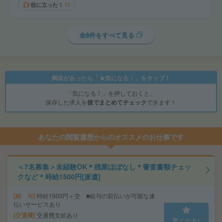
役に立った！
11
全8件をすべて見る
興味があったら「★気になる！」をタップ！
「気になる！」を押しておくと、
保存した求人を
後でまとめてチェック
できます！
あなたの閲覧履歴からのオススメのお仕事です
＜7名募集＞未経験OK＊残業ほぼなし＊審査書類チェッ
クなど＊時給1500円[派遣]
給 与
時給1500円＋交 ■給与の前払いが可能な速
払いサービスあり
交通費
交通費支給あり
気になる!