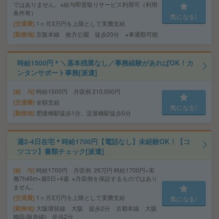
ではありません。※給与即受取りサービス利用可（利用
条件有）
気になる!
交通費
1ヶ月3万円を上限として実費支給
勤務地
京阪本線 枚方公園 徒歩20分 ※車通勤可能
時給1500円＊＼基本残業なし／事務経験があればOK！カ
ンタンサポート事務[派遣]
給 与
時給1500円 月収例 210,000円
交通費
全額支給
気になる!
勤務地
肥後橋駅徒歩1分、淀屋橋駅徒歩5分
週2-4日在宅＊時給1700円【電話なし】未経験OK！【コ
ツコツ】書類チェック[派遣]
給 与
時給1700円 月収例 26万円 時給1700円×実
働7h45m×週5日×4週 ※月収例を保証するものではあり
ません。
交通費
1ヶ月3万円を上限として実費支給
気になる!
勤務地
大阪環状線 大阪 徒歩2分 京都本線 大阪
梅田(阪急線) 徒歩2分