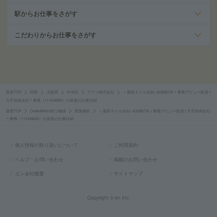
駅からお仕事をさがす
こだわりからお仕事をさがす
派遣TOP
関西
大阪府
中央区
アデコ株式会社
＜服装ネイル自由×未経験OK＞事務デビュー歓迎↑
大手損保会社＊事務（111434626）の派遣の仕事詳細
派遣TOP
OsakaMetro四つ橋線
肥後橋駅
＜服装ネイル自由×未経験OK＞事務デビュー歓迎↑大手損保会社
＊事務（111434626）の派遣の仕事詳細
個人情報の取り扱いについて
ご利用規約
ヘルプ・お問い合わせ
掲載のお問い合わせ
エン会社概要
サイトマップ
Copyright © en Inc.