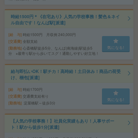
時給1500円＊《在宅あり》人気の学校事務！髪色＆ネイ
ル自由です！なんば駅[派遣]
給 与
時給1500円 月収例 240,000円
交通費
全額支給
気になる!
勤務地
心斎橋駅徒歩5分、なんば(南海線)駅徒歩5
分 ※最寄り駅から歩いてスグ！通勤しやすい好立地！
給与即払いOK！駅チカ！高時給！土日休み！商品の荷受
け、梱包[派遣]
給 与
時給1700円
交通費
交通費支給有り
気になる!
勤務地
淀屋橋駅～徒歩3分
【人気の学校事務！】社員化実績もあり！人事サポー
ト！駅から徒歩1分[派遣]