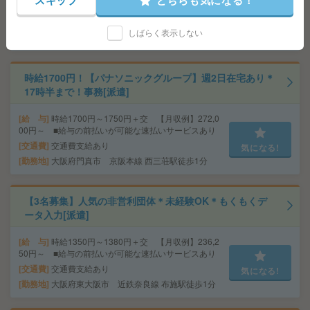
スキップ
どちらも気になる！
交通費
交通費支給あり
気になる!
勤務地
大阪府大阪市北区 大阪メトロ四つ橋線 西梅
しばらく表示しない
田駅徒歩4分、大阪環状線 大阪駅徒歩7分
時給1700円！【パナソニックグループ】週2日在宅あり＊
17時半まで！事務[派遣]
給 与
時給1700円～1750円＋交 【月収例】272,0
00円～ ■給与の前払いが可能な速払いサービスあり
交通費
交通費支給あり
気になる!
勤務地
大阪府門真市 京阪本線 西三荘駅徒歩1分
【3名募集】人気の非営利団体＊未経験OK＊もくもくデ
ータ入力[派遣]
給 与
時給1350円～1380円＋交 【月収例】236,2
50円～ ■給与の前払いが可能な速払いサービスあり
交通費
交通費支給あり
気になる!
勤務地
大阪府東大阪市 近鉄奈良線 布施駅徒歩1分