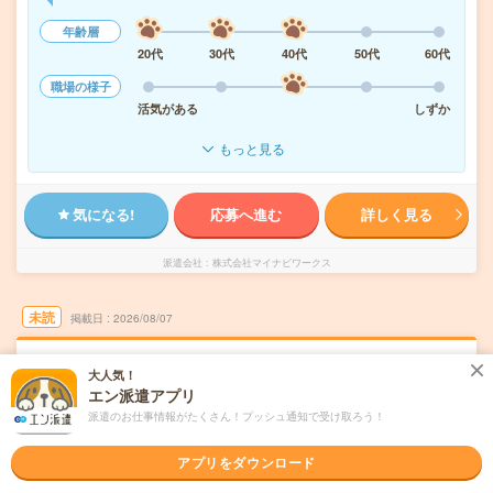
年齢層
20代
30代
40代
50代
60代
職場の様子
活気がある
しずか
もっと見る
気になる!
応募へ進む
詳しく見る
派遣会社
株式会社マイナビワークス
未読
掲載日
2026/08/07
＼正社員へ＊17時定時／建設会社で事務！エ
大人気！
ルダー活躍中＠江坂
エン派遣アプリ
派遣のお仕事情報がたくさん！プッシュ通知で受け取ろう！
職種未経験OK
交通費別途支給あり
土日祝日が休み
WEB登録OK
正社員への紹介予定派遣
アプリをダウンロード