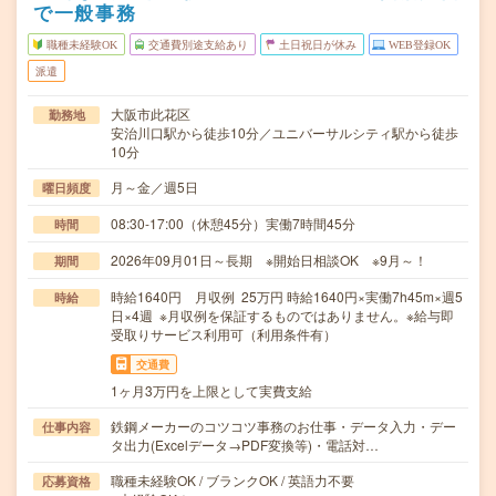
で一般事務
職種未経験OK
交通費別途支給あり
土日祝日が休み
WEB登録OK
派遣
大阪市此花区
勤務地
安治川口駅から徒歩10分／ユニバーサルシティ駅から徒歩
10分
月～金／週5日
曜日頻度
08:30-17:00（休憩45分）実働7時間45分
時間
2026年09月01日～長期 ※開始日相談OK ※9月～！
期間
時給1640円 月収例 25万円 時給1640円×実働7h45m×週5
時給
日×4週 ※月収例を保証するものではありません。※給与即
受取りサービス利用可（利用条件有）
交通費
1ヶ月3万円を上限として実費支給
鉄鋼メーカーのコツコツ事務のお仕事・データ入力・デー
仕事内容
タ出力(Excelデータ→PDF変換等)・電話対…
職種未経験OK / ブランクOK / 英語力不要
応募資格