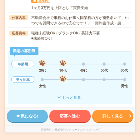
交通費
1ヶ月3万円を上限として実費支給
不動産会社で事務のお仕事＼同業務の方が複数名いて、い
仕事内容
つでも質問できるので安心です！／・契約書作成・請…
職種未経験OK / ブランクOK / 英語力不要
応募資格
■未経験OK！
職場の雰囲気
年齢層
20代
30代
40代
50代
60代
男女比率
女性
男性
もっと見る
気になる!
応募へ進む
詳しく見る
派遣会社
株式会社リクルートスタッフィング