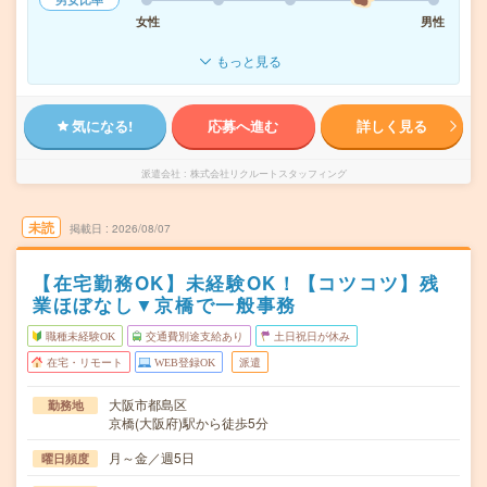
女性
男性
もっと見る
気になる!
応募へ進む
詳しく見る
派遣会社
株式会社リクルートスタッフィング
未読
掲載日
2026/08/07
【在宅勤務OK】未経験OK！【コツコツ】残
業ほぼなし▼京橋で一般事務
職種未経験OK
交通費別途支給あり
土日祝日が休み
在宅・リモート
WEB登録OK
派遣
大阪市都島区
勤務地
京橋(大阪府)駅から徒歩5分
月～金／週5日
曜日頻度