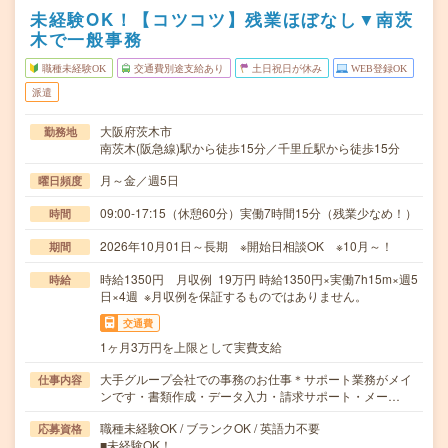
未経験OK！【コツコツ】残業ほぼなし▼南茨
木で一般事務
職種未経験OK
交通費別途支給あり
土日祝日が休み
WEB登録OK
派遣
大阪府茨木市
勤務地
南茨木(阪急線)駅から徒歩15分／千里丘駅から徒歩15分
月～金／週5日
曜日頻度
09:00-17:15（休憩60分）実働7時間15分（残業少なめ！）
時間
2026年10月01日～長期 ※開始日相談OK ※10月～！
期間
時給1350円 月収例 19万円 時給1350円×実働7h15m×週5
時給
日×4週 ※月収例を保証するものではありません。
交通費
1ヶ月3万円を上限として実費支給
大手グループ会社での事務のお仕事＊サポート業務がメイ
仕事内容
ンです・書類作成・データ入力・請求サポート・メー…
職種未経験OK / ブランクOK / 英語力不要
応募資格
■未経験OK！