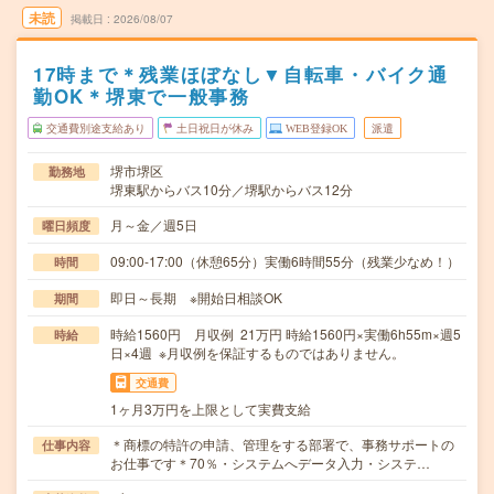
未読
掲載日
2026/08/07
17時まで＊残業ほぼなし▼自転車・バイク通
勤OK＊堺東で一般事務
交通費別途支給あり
土日祝日が休み
WEB登録OK
派遣
堺市堺区
勤務地
堺東駅からバス10分／堺駅からバス12分
月～金／週5日
曜日頻度
09:00-17:00（休憩65分）実働6時間55分（残業少なめ！）
時間
即日～長期 ※開始日相談OK
期間
時給1560円 月収例 21万円 時給1560円×実働6h55m×週5
時給
日×4週 ※月収例を保証するものではありません。
交通費
1ヶ月3万円を上限として実費支給
＊商標の特許の申請、管理をする部署で、事務サポートの
仕事内容
お仕事です＊70％・システムへデータ入力・システ…