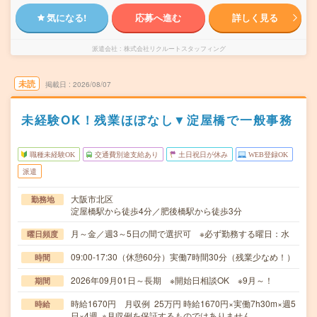
気になる!
応募へ進む
詳しく見る
派遣会社
株式会社リクルートスタッフィング
未読
掲載日
2026/08/07
未経験OK！残業ほぼなし▼淀屋橋で一般事務
職種未経験OK
交通費別途支給あり
土日祝日が休み
WEB登録OK
派遣
大阪市北区
勤務地
淀屋橋駅から徒歩4分／肥後橋駅から徒歩3分
月～金／週3～5日の間で選択可 ※必ず勤務する曜日：水
曜日頻度
09:00-17:30（休憩60分）実働7時間30分（残業少なめ！）
時間
2026年09月01日～長期 ※開始日相談OK ※9月～！
期間
時給1670円 月収例 25万円 時給1670円×実働7h30m×週5
時給
日×4週 ※月収例を保証するものではありません。