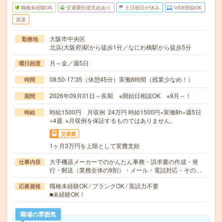
職種未経験OK
交通費別途支給あり
土日祝日が休み
WEB登録OK
派遣
大阪市中央区
勤務地
北浜(大阪府)駅から徒歩1分／なにわ橋駅から徒歩5分
月～金／週5日
曜日頻度
08:50-17:35（休憩45分）実働8時間（残業少なめ！）
時間
2026年09月01日～長期 ※開始日相談OK ※9月～！
期間
時給1500円 月収例 24万円 時給1500円×実働8h×週5日
時給
×4週 ※月収例を保証するものではありません。
交通費
1ヶ月3万円を上限として実費支給
大手機器メーカーでのかんたん事務・請求書の作成・発
仕事内容
行・郵送（業務全体の9割）・メール・電話対応・その…
職種未経験OK / ブランクOK / 英語力不要
応募資格
■未経験OK！
職場の雰囲気