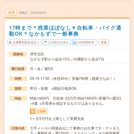
未読
掲載日
2026/08/07
17時まで＊残業ほぼなし▼自転車・バイク通
勤OK＊なかもずで一般事務
交通費別途支給あり
土日祝日が休み
WEB登録OK
派遣
堺市北区
勤務地
なかもず駅から徒歩15分／白鷺駅から徒歩7分
月～金／週5日
曜日頻度
09:15-17:00（休憩45分）実働7時間（残業少なめ！）
時間
即日～長期 ※開始日相談OK
期間
時給1660円 月収例 23万円 時給1660円×実働7h×週5日
時給
×4週 ※月収例を保証するものではありません。
交通費
1ヶ月3万円を上限として実費支給
大手メーカー関連会社にて事務のお仕事です・データ入
仕事内容
力・書類作成・電話対応・ファイリング・その他庶務業…