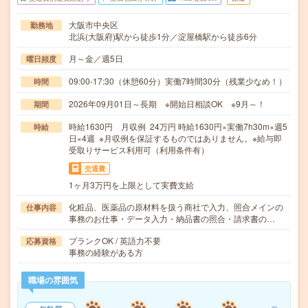
大阪市中央区
勤務地
北浜(大阪府)駅から徒歩1分／淀屋橋駅から徒歩6分
月～金／週5日
曜日頻度
09:00-17:30（休憩60分）実働7時間30分（残業少なめ！）
時間
2026年09月01日～長期 ※開始日相談OK ※9月～！
期間
時給1630円 月収例 24万円 時給1630円×実働7h30m×週5
時給
日×4週 ※月収例を保証するものではありません。※給与即
受取りサービス利用可（利用条件有）
交通費
1ヶ月3万円を上限として実費支給
化粧品、医薬品の原材料を扱う商社で入力、照合メインの
仕事内容
事務のお仕事・データ入力・納品書の照合・請求書の…
ブランクOK / 英語力不要
応募資格
事務の経験がある方
職場の雰囲気