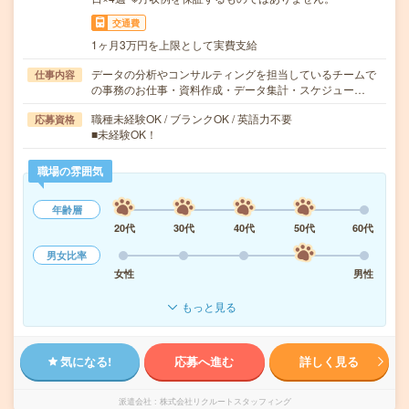
交通費
1ヶ月3万円を上限として実費支給
データの分析やコンサルティングを担当しているチームで
仕事内容
の事務のお仕事・資料作成・データ集計・スケジュー…
職種未経験OK / ブランクOK / 英語力不要
応募資格
■未経験OK！
職場の雰囲気
年齢層
20代
30代
40代
50代
60代
男女比率
女性
男性
もっと見る
気になる!
応募へ進む
詳しく見る
派遣会社
株式会社リクルートスタッフィング