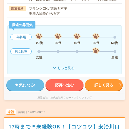
ブランクOK / 英語力不要
応募資格
事務の経験がある方
職場の雰囲気
年齢層
20代
30代
40代
50代
60代
男女比率
女性
男性
もっと見る
気になる!
応募へ進む
詳しく見る
派遣会社
株式会社リクルートスタッフィング
未読
掲載日
2026/08/07
17時まで＊未経験OK！【コツコツ】安治川口