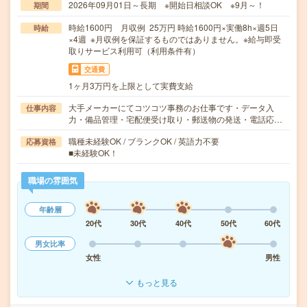
2026年09月01日～長期 ※開始日相談OK ※9月～！
期間
時給1600円 月収例 25万円 時給1600円×実働8h×週5日
時給
×4週 ※月収例を保証するものではありません。※給与即受
取りサービス利用可（利用条件有）
交通費
1ヶ月3万円を上限として実費支給
大手メーカーにてコツコツ事務のお仕事です・データ入
仕事内容
力・備品管理・宅配便受け取り・郵送物の発送・電話応…
職種未経験OK / ブランクOK / 英語力不要
応募資格
■未経験OK！
職場の雰囲気
年齢層
20代
30代
40代
50代
60代
男女比率
女性
男性
もっと見る