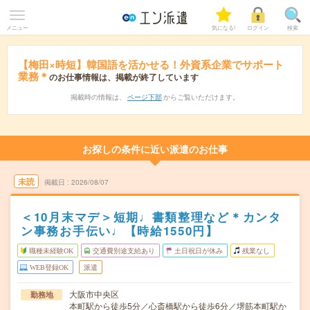
メニュー
気になる!
ログイン
検索
【梅田×時短】韓国語を活かせる！外資系企業でサポート
業務＊
のお仕事情報は、掲載が終了しています
掲載時の情報は、
ページ下部
からご覧いただけます。
お探しの条件に近い派遣のお仕事
未読
掲載日
2026/08/07
＜10月末マデ＞短期♩書類整理など＊カンタ
ン事務お手伝い♩【時給1550円】
職種未経験OK
交通費別途支給あり
土日祝日が休み
残業なし
WEB登録OK
派遣
大阪市中央区
勤務地
本町駅から徒歩5分／心斎橋駅から徒歩6分／堺筋本町駅か