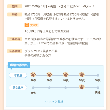
2026年09月01日～長期 ※開始日相談OK ※9月～！
期間
時給1750円 月収例 24万円 時給1750円×実働7h×週5日
時給
×4週 ※月収例を保証するものではありません。
交通費
1ヶ月3万円を上限として実費支給
生命保険会社の営業部にて事務のお仕事です・データの収
仕事内容
集、加工・Excelでの資料作成・営業数字の配信…
ブランクOK / 英語力不要
応募資格
事務の経験がある方
職場の雰囲気
年齢層
20代
30代
40代
50代
60代
男女比率
女性
男性
もっと見る