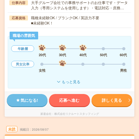
大手グループ会社での事務サポートのお仕事です・データ
仕事内容
入力（専用システムを使用します）・電話対応・庶務…
職種未経験OK / ブランクOK / 英語力不要
応募資格
■未経験OK！
職場の雰囲気
年齢層
20代
30代
40代
50代
60代
男女比率
女性
男性
もっと見る
気になる!
応募へ進む
詳しく見る
派遣会社
株式会社リクルートスタッフィング
未読
掲載日
2026/08/07