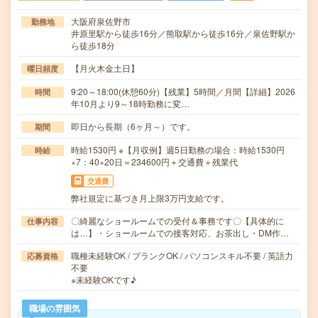
大阪府泉佐野市
勤務地
井原里駅から徒歩16分／熊取駅から徒歩16分／泉佐野駅か
ら徒歩18分
【月火木金土日】
曜日頻度
9:20～18:00(休憩60分)【残業】5時間／月間【詳細】2026
時間
年10月より9～18時勤務に変…
即日から長期（6ヶ月～）です。
期間
時給1530円 ※【月収例】週5日勤務の場合：時給1530円
時給
×7：40×20日＝234600円＋交通費＋残業代
交通費
弊社規定に基づき月上限3万円支給です。
〇綺麗なショールームでの受付＆事務です〇【具体的に
仕事内容
は…】・ショールームでの接客対応、お茶出し・DM作…
職種未経験OK / ブランクOK / パソコンスキル不要 / 英語力
応募資格
不要
※未経験OKです♪
職場の雰囲気