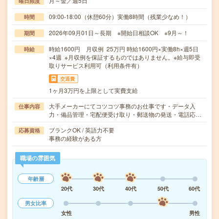
月～金／週5日
曜日頻度
09:00-18:00（休憩60分）実働8時間（残業少なめ！）
時間
2026年09月01日～長期 ※開始日相談OK ※9月～！
期間
時給1600円 月収例 25万円 時給1600円×実働8h×週5日
時給
×4週 ※月収例を保証するものではありません。※給与即受
取りサービス利用可（利用条件有）
交通費
1ヶ月3万円を上限として実費支給
大手メーカーにてコツコツ事務のお仕事です・データ入
仕事内容
力・備品管理・宅配便受け取り・郵送物の発送・電話応…
ブランクOK / 英語力不要
応募資格
事務の経験がある方
職場の雰囲気
年齢層
20代
30代
40代
50代
60代
男女比率
女性
男性