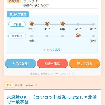
ブランクOK
応募資格
事務の経験がある方
職場の雰囲気
年齢層
20代
30代
40代
50代
60代
男女比率
女性
男性
もっと見る
気になる!
応募へ進む
詳しく見る
派遣会社
株式会社リクルートスタッフィング
未読
掲載日
2026/08/07
未経験OK！【コツコツ】残業ほぼなし▼北浜
で一般事務