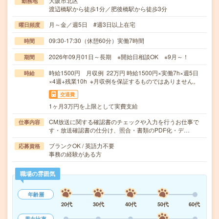
大阪市北区
勤務地
渡辺橋駅から徒歩1分／肥後橋駅から徒歩3分
月～金／週5日 #週3日以上在宅
曜日頻度
09:30-17:30（休憩60分）実働7時間
時間
2026年09月01日～長期 ※開始日相談OK ※9月～！
期間
時給1500円 月収例 22万円 時給1500円×実働7h×週5日
時給
×4週+残業10h ※月収例を保証するものではありません。
交通費
1ヶ月3万円を上限として実費支給
CM放送に関する確認書のチェックや入力を行うお仕事で
仕事内容
す・放送確認書の仕分け、照合・書類のPDF化・デ…
ブランクOK / 英語力不要
応募資格
事務の経験がある方
職場の雰囲気
年齢層
20代
30代
40代
50代
60代
男女比率