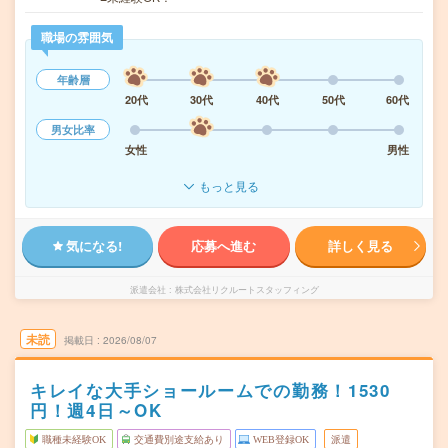
職場の雰囲気
年齢層
20代
30代
40代
50代
60代
男女比率
女性
男性
もっと見る
気になる!
応募へ進む
詳しく見る
派遣会社
株式会社リクルートスタッフィング
未読
掲載日
2026/08/07
キレイな大手ショールームでの勤務！1530
円！週4日～OK
職種未経験OK
交通費別途支給あり
WEB登録OK
派遣