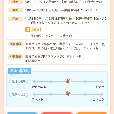
09:00-17:30（休憩60分）実働7時間30分（残業少なめ！）
時間
2026年09月01日～長期 ※開始日相談OK ※9月～！
期間
時給1480円 月収例 22万円 時給1480円×実働7h30m×週5
時給
日×4週 ※月収例を保証するものではありません。
交通費
1ヶ月3万円を上限として実費支給
簡単コツコツ事務です・専用システムへのデータ入力・資
仕事内容
料作成＊その他・電話対応・メール対応・チャット対…
職種未経験OK / ブランクOK / 英語力不要
応募資格
■未経験OK！
職場の雰囲気
職場の様子
活気がある
しずか
仕事の仕方
テキパキ
コツコツ