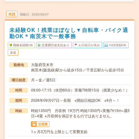
未読
掲載日
2026/08/07
未経験OK！残業ほぼなし▼自転車・バイク通
勤OK＊南茨木で一般事務
職種未経験OK
交通費別途支給あり
土日祝日が休み
WEB登録OK
派遣
大阪府茨木市
勤務地
南茨木(阪急線)駅から徒歩15分／千里丘駅から徒歩15分
月～金／週5日
曜日頻度
09:00-17:15（休憩60分）実働7時間15分（残業少なめ！）
時間
2026年09月07日～長期 ※開始日相談OK ※9月～！
期間
時給1350円 月収例 19万円 時給1350円×実働7h15m×週5
時給
日×4週 ※月収例を保証するものではありません。
交通費
1ヶ月3万円を上限として実費支給