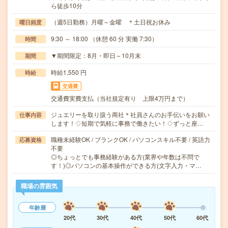
ら徒歩10分
（週5日勤務）月曜～金曜 ＊土日祝お休み
曜日頻度
9:30 ～ 18:00 （休憩 60 分 実働 7:30）
時間
▼期間限定：8月・即日～10月末
期間
時給1,550 円
時給
交通費
交通費実費支払（当社規定有り 上限4万円まで）
ジュエリーを取り扱う商社＊社員さんのお手伝いをお願い
仕事内容
します！♢短期で気軽に事務で働きたい！♢ずっと座…
職種未経験OK / ブランクOK / パソコンスキル不要 / 英語力
応募資格
不要
◎ちょっとでも事務経験がある方(業界や年数は不問で
す！)◎パソコンの基本操作ができる方(文字入力・マ…
職場の雰囲気
年齢層
20代
30代
40代
50代
60代