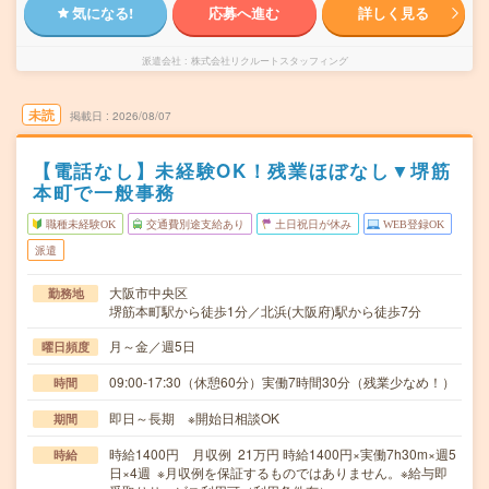
気になる!
応募へ進む
詳しく見る
派遣会社
株式会社リクルートスタッフィング
未読
掲載日
2026/08/07
【電話なし】未経験OK！残業ほぼなし▼堺筋
本町で一般事務
職種未経験OK
交通費別途支給あり
土日祝日が休み
WEB登録OK
派遣
大阪市中央区
勤務地
堺筋本町駅から徒歩1分／北浜(大阪府)駅から徒歩7分
月～金／週5日
曜日頻度
09:00-17:30（休憩60分）実働7時間30分（残業少なめ！）
時間
即日～長期 ※開始日相談OK
期間
時給1400円 月収例 21万円 時給1400円×実働7h30m×週5
時給
日×4週 ※月収例を保証するものではありません。※給与即