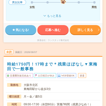
男女比率
女性
男性
もっと見る
気になる!
応募へ進む
詳しく見る
派遣会社
ランスタッド株式会社
未読
掲載日
2026/08/07
時給1750円！17時まで＊残業ほぼなし▼東梅
田で一般事務
交通費別途支給あり
土日祝日が休み
WEB登録OK
派遣
大阪市北区
勤務地
東梅田駅から徒歩3分
月～金／週5日
曜日頻度
09:00-17:00（休憩60分）実働7時間（残業少なめ！）
時間