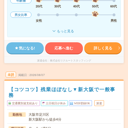
年齢層
20代
30代
40代
50代
60代
男女比率
女性
男性
もっと見る
気になる!
応募へ進む
詳しく見る
派遣会社
株式会社リクルートスタッフィング
未読
掲載日
2026/08/07
【コツコツ】残業ほぼなし▼新大阪で一般事
務
交通費別途支給あり
土日祝日が休み
WEB登録OK
派遣
大阪市淀川区
勤務地
新大阪駅から徒歩4分