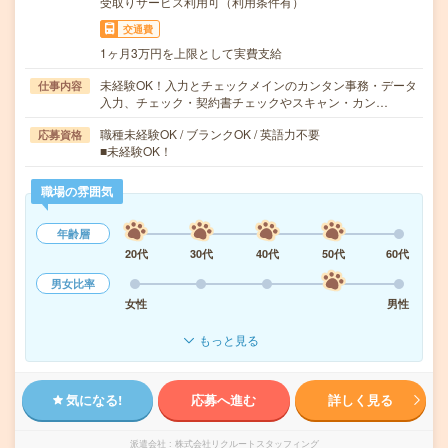
受取りサービス利用可（利用条件有）
交通費
1ヶ月3万円を上限として実費支給
未経験OK！入力とチェックメインのカンタン事務・データ
仕事内容
入力、チェック・契約書チェックやスキャン・カン…
職種未経験OK / ブランクOK / 英語力不要
応募資格
■未経験OK！
職場の雰囲気
年齢層
20代
30代
40代
50代
60代
男女比率
女性
男性
もっと見る
気になる!
応募へ進む
詳しく見る
派遣会社
株式会社リクルートスタッフィング