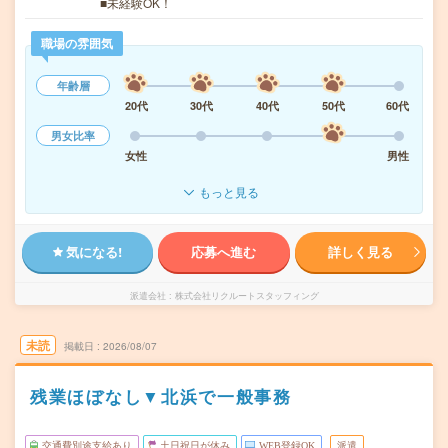
■未経験OK！
職場の雰囲気
年齢層
20代
30代
40代
50代
60代
男女比率
女性
男性
もっと見る
気になる!
応募へ進む
詳しく見る
派遣会社
株式会社リクルートスタッフィング
未読
掲載日
2026/08/07
残業ほぼなし▼北浜で一般事務
交通費別途支給あり
土日祝日が休み
WEB登録OK
派遣