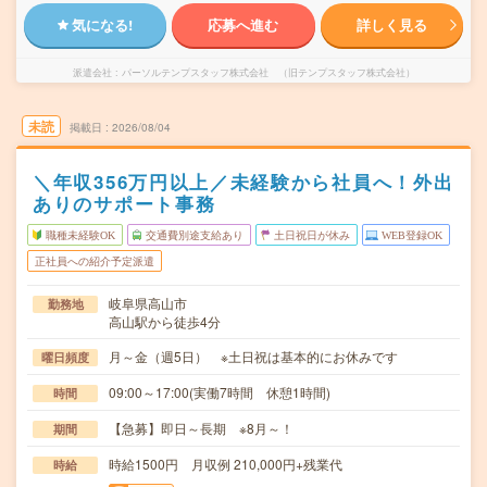
気になる!
応募へ進む
詳しく見る
派遣会社
パーソルテンプスタッフ株式会社 （旧テンプスタッフ株式会社）
未読
掲載日
2026/08/04
＼年収356万円以上／未経験から社員へ！外出
ありのサポート事務
職種未経験OK
交通費別途支給あり
土日祝日が休み
WEB登録OK
正社員への紹介予定派遣
岐阜県高山市
勤務地
高山駅から徒歩4分
月～金（週5日） ※土日祝は基本的にお休みです
曜日頻度
09:00～17:00(実働7時間 休憩1時間)
時間
【急募】即日～長期 ※8月～！
期間
時給1500円 月収例 210,000円+残業代
時給