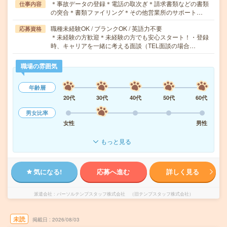
＊事故データの登録＊電話の取次ぎ＊請求書類などの書類
仕事内容
の突合＊書類ファイリング＊その他営業所のサポート…
職種未経験OK / ブランクOK / 英語力不要
応募資格
＊未経験の方歓迎＊未経験の方でも安心スタート！・登録
時、キャリアを一緒に考える面談（TEL面談の場合…
職場の雰囲気
年齢層
20代
30代
40代
50代
60代
男女比率
女性
男性
もっと見る
気になる!
応募へ進む
詳しく見る
派遣会社
パーソルテンプスタッフ株式会社 （旧テンプスタッフ株式会社）
未読
掲載日
2026/08/03