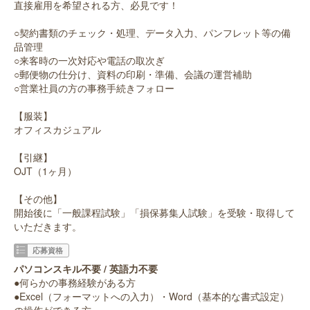
直接雇用を希望される方、必見です！
○契約書類のチェック・処理、データ入力、パンフレット等の備
品管理
○来客時の一次対応や電話の取次ぎ
○郵便物の仕分け、資料の印刷・準備、会議の運営補助
○営業社員の方の事務手続きフォロー
【服装】
オフィスカジュアル
【引継】
OJT（1ヶ月）
【その他】
開始後に「一般課程試験」「損保募集人試験」を受験・取得して
いただきます。
応募資格
パソコンスキル不要 / 英語力不要
●何らかの事務経験がある方
●Excel（フォーマットへの入力）・Word（基本的な書式設定）