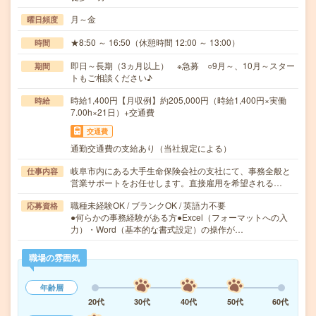
月～金
曜日頻度
★8:50 ～ 16:50（休憩時間 12:00 ～ 13:00）
時間
即日～長期（3ヵ月以上） ※急募 ○9月～、10月～スター
期間
トもご相談ください♪
時給1,400円【月収例】約205,000円（時給1,400円×実働
時給
7.00h×21日）+交通費
交通費
通勤交通費の支給あり（当社規定による）
岐阜市内にある大手生命保険会社の支社にて、事務全般と
仕事内容
営業サポートをお任せします。直接雇用を希望される…
職種未経験OK / ブランクOK / 英語力不要
応募資格
●何らかの事務経験がある方●Excel（フォーマットへの入
力）・Word（基本的な書式設定）の操作が…
職場の雰囲気
年齢層
20代
30代
40代
50代
60代