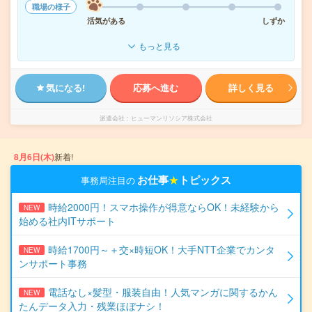
職場の様子
活気がある
しずか
もっと見る
気になる!
応募へ進む
詳しく見る
派遣会社
ヒューマンリソシア株式会社
8月6日(木)
新着!
お仕事
★
トピックス
事務局注目の
時給2000円！スマホ操作が得意ならOK！未経験から
NEW
始める社内ITサポート
時給1700円～＋交×時短OK！大手NTT企業でカンタ
NEW
ンサポート事務
電話なし×髪型・服装自由！人気マンガに関するかん
NEW
たんデータ入力・残業ほぼナシ！