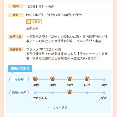
【急募】即日～長期
期間
時給1450円 月収例 203,000円+残業代
時給
交通費
全額支給
＼自動車共済金（対物）の支払いに関する内勤事務のお仕
仕事内容
事／＊自動車などの修理受付対応、代車の手配＊事故…
ブランクOK / 英語力不要
応募資格
損害保険業界での就業経験がある方【選考ステップ】履歴
書・職務経歴書による書類選考→適性試験+面接ブラ…
職場の雰囲気
年齢層
20代
30代
40代
50代
60代
職場の様子
活気がある
しずか
もっと見る