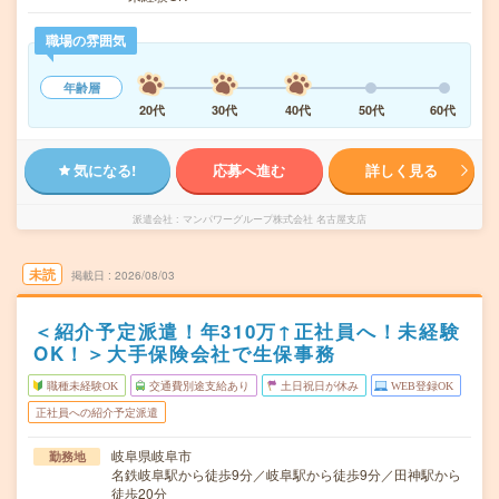
職場の雰囲気
年齢層
20代
30代
40代
50代
60代
気になる!
応募へ進む
詳しく見る
派遣会社
マンパワーグループ株式会社 名古屋支店
未読
掲載日
2026/08/03
＜紹介予定派遣！年310万↑正社員へ！未経験
OK！＞大手保険会社で生保事務
職種未経験OK
交通費別途支給あり
土日祝日が休み
WEB登録OK
正社員への紹介予定派遣
岐阜県岐阜市
勤務地
名鉄岐阜駅から徒歩9分／岐阜駅から徒歩9分／田神駅から
徒歩20分