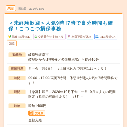
未読
掲載日
2026/08/03
＜未経験歓迎＞人気9時17時で自分時間も確
保！こつこつ損保事務
職種未経験OK
交通費別途支給あり
土日祝日が休み
WEB登録OK
派遣
岐阜県岐阜市
勤務地
岐阜駅から徒歩6分／名鉄岐阜駅から徒歩10分
月～金（週5日） ※土日祝休みで週末はゆっくり！
曜日頻度
09:00～17:00(実働7時間 休憩1時間)※人気の7時間勤務で
時間
す！
【急募】即日～2026年10月下旬 一旦10月末までの期間
期間
限定（延長の可能性あり） ※8月～！
時給1400円
時給
交通費
全額支給