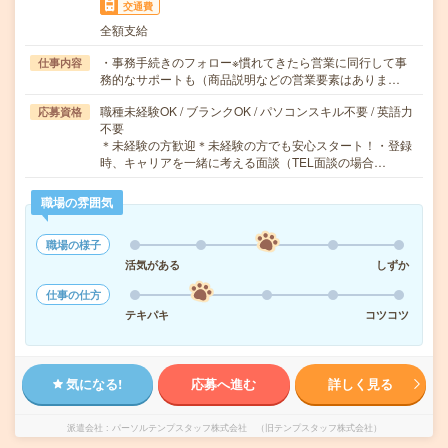
交通費
全額支給
・事務手続きのフォロー※慣れてきたら営業に同行して事
仕事内容
務的なサポートも（商品説明などの営業要素はありま…
職種未経験OK / ブランクOK / パソコンスキル不要 / 英語力
応募資格
不要
＊未経験の方歓迎＊未経験の方でも安心スタート！・登録
時、キャリアを一緒に考える面談（TEL面談の場合…
職場の雰囲気
職場の様子
活気がある
しずか
仕事の仕方
テキパキ
コツコツ
気になる!
応募へ進む
詳しく見る
派遣会社
パーソルテンプスタッフ株式会社 （旧テンプスタッフ株式会社）