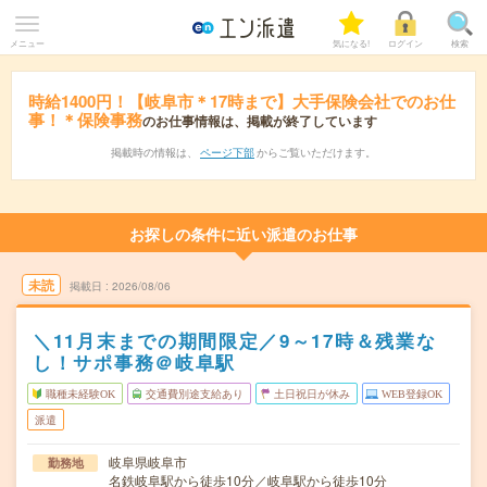
メニュー
気になる!
ログイン
検索
時給1400円！【岐阜市＊17時まで】大手保険会社でのお仕
事！＊保険事務
のお仕事情報は、掲載が終了しています
掲載時の情報は、
ページ下部
からご覧いただけます。
お探しの条件に近い派遣のお仕事
未読
掲載日
2026/08/06
＼11月末までの期間限定／9～17時＆残業な
し！サポ事務＠岐阜駅
職種未経験OK
交通費別途支給あり
土日祝日が休み
WEB登録OK
派遣
岐阜県岐阜市
勤務地
名鉄岐阜駅から徒歩10分／岐阜駅から徒歩10分