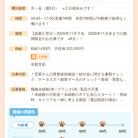
月～金（週5日） ※土日祝休みです！
曜日頻度
09:00～17:00(実働7時間 休憩1時間)※7H勤務で無理なく
時間
働けます！
【急募】即日～2026年11月下旬 2026年11月末までの期
期間
間限定のお仕事です ※8月～！
時給1450円 月収例 203,000円
時給
交通費
全額支給
＊営業さんの業務進捗確認＊給付金に関する書類チェッ
仕事内容
ク、データ入力＊顧客データのチェック＊新規・更新な…
職種未経験OK / ブランクOK / 英語力不要
応募資格
＊未経験の方歓迎＊未経験の方でも安心スタート！・登録
時、キャリアを一緒に考える面談（電話面談の場合）…
職場の雰囲気
年齢層
20代
30代
40代
50代
60代