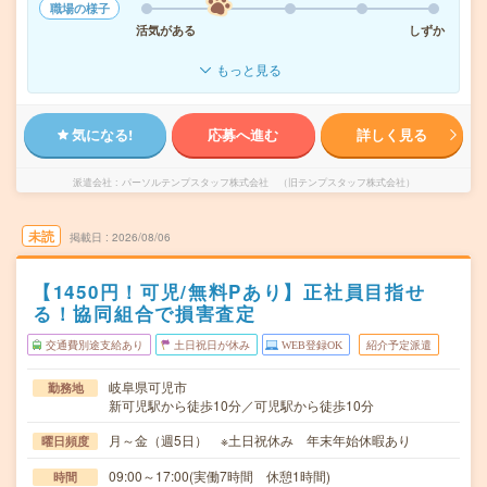
職場の様子
活気がある
しずか
もっと見る
気になる!
応募へ進む
詳しく見る
派遣会社
パーソルテンプスタッフ株式会社 （旧テンプスタッフ株式会社）
未読
掲載日
2026/08/06
【1450円！可児/無料Pあり】正社員目指せ
る！協同組合で損害査定
交通費別途支給あり
土日祝日が休み
WEB登録OK
紹介予定派遣
岐阜県可児市
勤務地
新可児駅から徒歩10分／可児駅から徒歩10分
月～金（週5日） ※土日祝休み 年末年始休暇あり
曜日頻度
09:00～17:00(実働7時間 休憩1時間)
時間