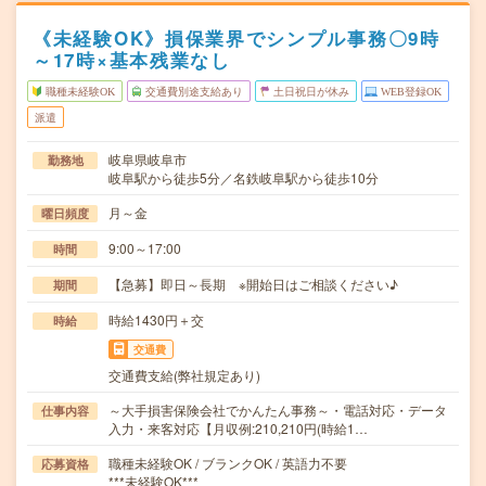
《未経験OK》損保業界でシンプル事務〇9時
～17時×基本残業なし
職種未経験OK
交通費別途支給あり
土日祝日が休み
WEB登録OK
派遣
岐阜県岐阜市
勤務地
岐阜駅から徒歩5分／名鉄岐阜駅から徒歩10分
月～金
曜日頻度
9:00～17:00
時間
【急募】即日～長期 ※開始日はご相談ください♪
期間
時給1430円＋交
時給
交通費
交通費支給(弊社規定あり)
～大手損害保険会社でかんたん事務～・電話対応・データ
仕事内容
入力・来客対応【月収例:210,210円(時給1…
職種未経験OK / ブランクOK / 英語力不要
応募資格
***未経験OK***