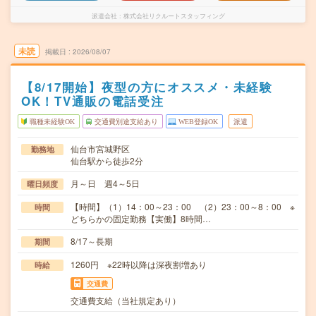
派遣会社
株式会社リクルートスタッフィング
未読
掲載日
2026/08/07
【8/17開始】夜型の方にオススメ・未経験
OK！TV通販の電話受注
職種未経験OK
交通費別途支給あり
WEB登録OK
派遣
仙台市宮城野区
勤務地
仙台駅から徒歩2分
月～日 週4～5日
曜日頻度
【時間】（1）14：00～23：00 （2）23：00～8：00 ※
時間
どちらかの固定勤務【実働】8時間…
8/17～長期
期間
1260円 ※22時以降は深夜割増あり
時給
交通費
交通費支給（当社規定あり）