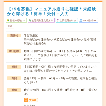
【15名募集】マニュアル通りに確認＊未経験
から稼げる！簡単！受付＋入力
職種未経験OK
交通費別途支給あり
土日祝日が休み
WEB登録OK
派遣
仙台市泉区
勤務地
泉中央駅から徒歩5分／八乙女駅から徒歩5分／黒松(宮城
県)駅から徒歩5分
月曜～日曜の間で週4日～ ■土日祝休みもOK「平日のみ
曜日頻度
希望！」「できれば土日祝のみで！」といったご相談もお
気軽にどうぞ！
【1日7時間～OK】様々な時間帯をご用意していますので
時間
まずはご希望をお聞かせください！＜その他シフト…
急募！即日～長期 ■8月～・9月～の就業、短期もご相談
期間
ください！
時給1260円～1500円＋交通費 ■昇給あり ■日・週払い
時給
OK
交通費
規定支給