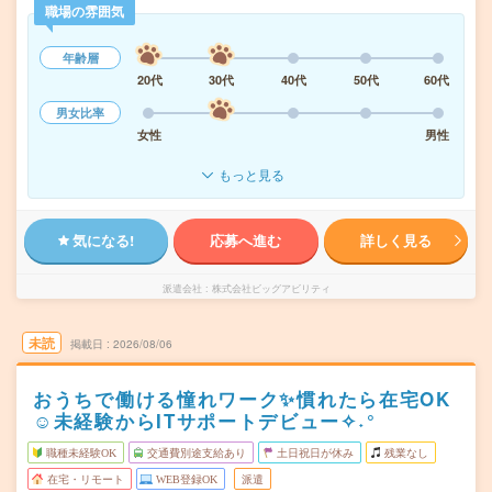
職場の雰囲気
年齢層
20代
30代
40代
50代
60代
男女比率
女性
男性
もっと見る
気になる!
応募へ進む
詳しく見る
派遣会社
株式会社ビッグアビリティ
未読
掲載日
2026/08/06
おうちで働ける憧れワーク✨慣れたら在宅OK
☺未経験からITサポートデビュー✧˖°
職種未経験OK
交通費別途支給あり
土日祝日が休み
残業なし
在宅・リモート
WEB登録OK
派遣