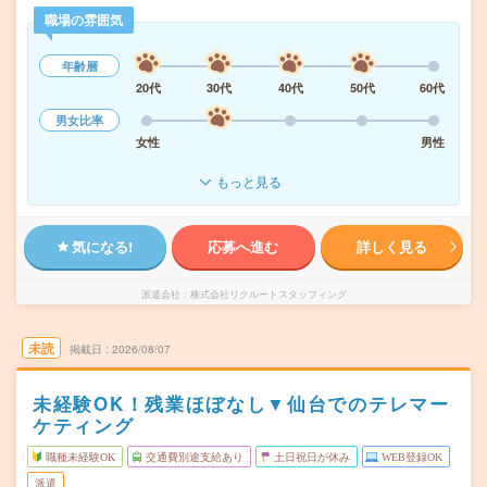
職場の雰囲気
年齢層
20代
30代
40代
50代
60代
男女比率
女性
男性
もっと見る
気になる!
応募へ進む
詳しく見る
派遣会社
株式会社リクルートスタッフィング
未読
掲載日
2026/08/07
未経験OK！残業ほぼなし▼仙台でのテレマー
ケティング
職種未経験OK
交通費別途支給あり
土日祝日が休み
WEB登録OK
派遣