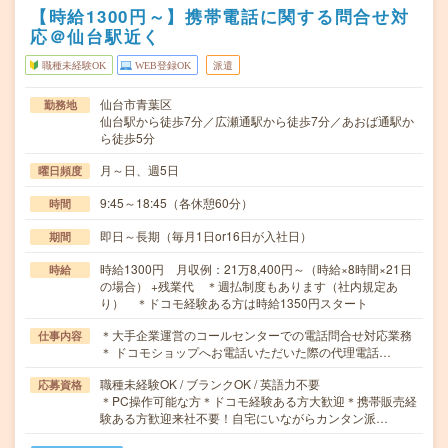
【時給1300円～】携帯電話に関する問合せ対
応＠仙台駅近く
職種未経験OK
WEB登録OK
派遣
仙台市青葉区
勤務地
仙台駅から徒歩7分／広瀬通駅から徒歩7分／あおば通駅か
ら徒歩5分
月～日、週5日
曜日頻度
9:45～18:45（各休憩60分）
時間
即日～長期（毎月1日or16日が入社日）
期間
時給1300円 月収例：21万8,400円～（時給×8時間×21日
時給
の場合） +残業代 ＊週払制度もあります（社内規定あ
り） ＊ドコモ経験ある方は時給1350円スタート
＊大手企業運営のコールセンターでの電話問合せ対応業務
仕事内容
＊ ドコモショップへお電話いただいた際の代理電話…
職種未経験OK / ブランクOK / 英語力不要
応募資格
＊PC操作可能な方＊ドコモ経験ある方大歓迎＊携帯販売経
験ある方歓迎来社不要！自宅にいながらカンタン派…