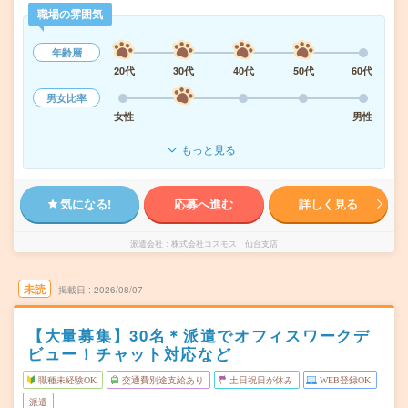
職場の雰囲気
年齢層
20代
30代
40代
50代
60代
男女比率
女性
男性
もっと見る
気になる!
応募へ進む
詳しく見る
派遣会社
株式会社コスモス 仙台支店
未読
掲載日
2026/08/07
【大量募集】30名＊派遣でオフィスワークデ
ビュー！チャット対応など
職種未経験OK
交通費別途支給あり
土日祝日が休み
WEB登録OK
派遣