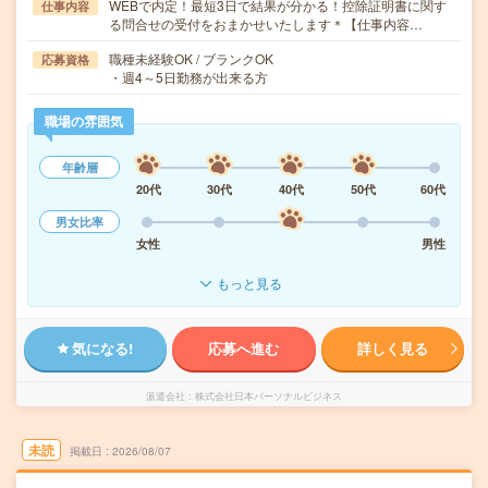
WEBで内定！最短3日で結果が分かる！控除証明書に関す
仕事内容
る問合せの受付をおまかせいたします＊【仕事内容…
職種未経験OK / ブランクOK
応募資格
・週4～5日勤務が出来る方
職場の雰囲気
年齢層
20代
30代
40代
50代
60代
男女比率
女性
男性
もっと見る
気になる!
応募へ進む
詳しく見る
派遣会社
株式会社日本パーソナルビジネス
未読
掲載日
2026/08/07