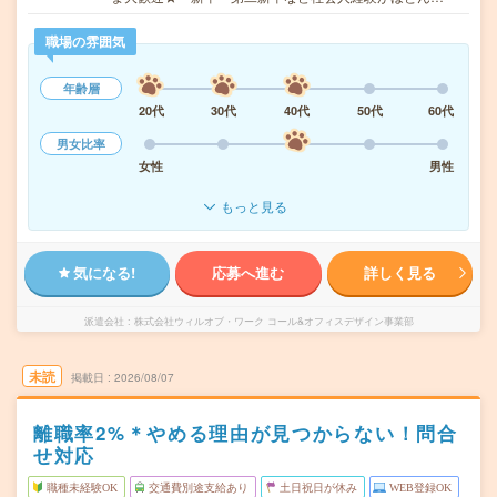
職場の雰囲気
年齢層
20代
30代
40代
50代
60代
男女比率
女性
男性
もっと見る
気になる!
応募へ進む
詳しく見る
派遣会社
株式会社ウィルオブ・ワーク コール&オフィスデザイン事業部
未読
掲載日
2026/08/07
離職率2%＊やめる理由が見つからない！問合
せ対応
職種未経験OK
交通費別途支給あり
土日祝日が休み
WEB登録OK