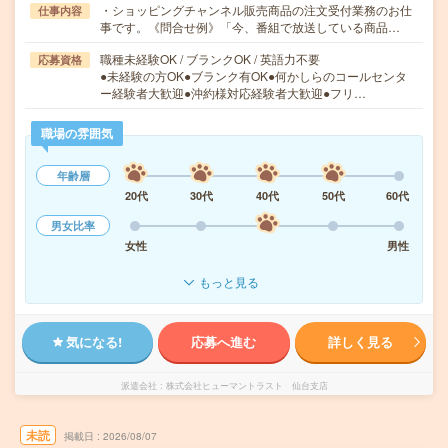
・ショッピングチャンネル販売商品の注文受付業務のお仕
仕事内容
事です。《問合せ例》「今、番組で放送している商品…
職種未経験OK / ブランクOK / 英語力不要
応募資格
●未経験の方OK●ブランク有OK●何かしらのコールセンタ
ー経験者大歓迎●沖約様対応経験者大歓迎●フリ…
職場の雰囲気
年齢層
20代
30代
40代
50代
60代
男女比率
女性
男性
もっと見る
気になる!
応募へ進む
詳しく見る
派遣会社
株式会社ヒューマントラスト 仙台支店
未読
掲載日
2026/08/07