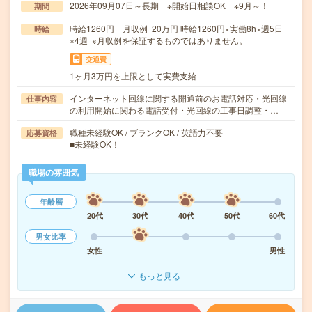
2026年09月07日～長期 ※開始日相談OK ※9月～！
期間
時給1260円 月収例 20万円 時給1260円×実働8h×週5日
時給
×4週 ※月収例を保証するものではありません。
交通費
1ヶ月3万円を上限として実費支給
インターネット回線に関する開通前のお電話対応・光回線
仕事内容
の利用開始に関わる電話受付・光回線の工事日調整・…
職種未経験OK / ブランクOK / 英語力不要
応募資格
■未経験OK！
職場の雰囲気
年齢層
20代
30代
40代
50代
60代
男女比率
女性
男性
もっと見る