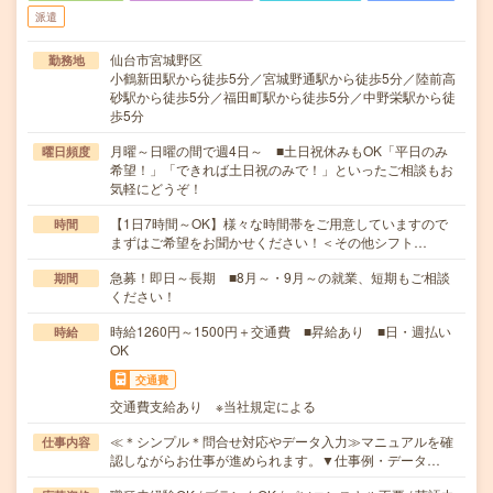
派遣
仙台市宮城野区
勤務地
小鶴新田駅から徒歩5分／宮城野通駅から徒歩5分／陸前高
砂駅から徒歩5分／福田町駅から徒歩5分／中野栄駅から徒
歩5分
月曜～日曜の間で週4日～ ■土日祝休みもOK「平日のみ
曜日頻度
希望！」「できれば土日祝のみで！」といったご相談もお
気軽にどうぞ！
【1日7時間～OK】様々な時間帯をご用意していますので
時間
まずはご希望をお聞かせください！＜その他シフト…
急募！即日～長期 ■8月～・9月～の就業、短期もご相談
期間
ください！
時給1260円～1500円＋交通費 ■昇給あり ■日・週払い
時給
OK
交通費
交通費支給あり ※当社規定による
≪＊シンプル＊問合せ対応やデータ入力≫マニュアルを確
仕事内容
認しながらお仕事が進められます。▼仕事例・データ…