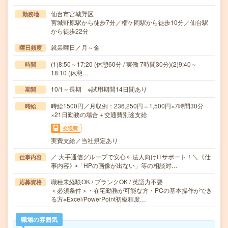
仙台市宮城野区
勤務地
宮城野原駅から徒歩7分／榴ケ岡駅から徒歩10分／仙台駅
から徒歩22分
就業曜日／月～金
曜日頻度
(1)8:50～17:20 (休憩60分 / 実働 7時間30分)(2)9:40～
時間
18:10 (休憩…
10/1～長期 ※試用期間14日間あり
期間
時給1500円／月収例：236,250円＝1,500円×7時間30分
時給
×21日勤務の場合＋交通費別途支給
交通費
実費支給／当社規定あり
／ 大手通信グループで安心✧ 法人向けITサポート！＼《仕
仕事内容
事内容》▫「HPの画像が出ない」等の相談対…
職種未経験OK / ブランクOK / 英語力不要
応募資格
＜必須条件＞・在宅勤務が可能な方・PCの基本操作ができ
る方※Excel/PowerPoint初級程度…
職場の雰囲気