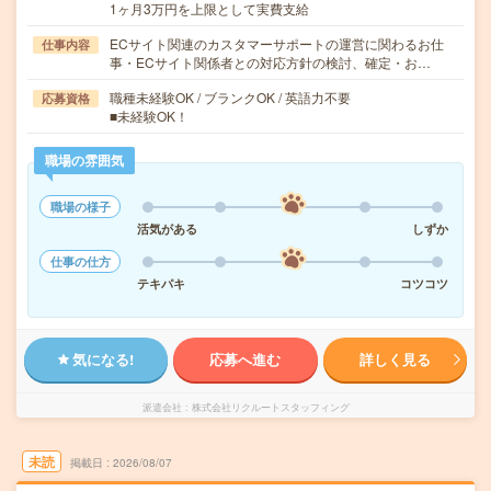
1ヶ月3万円を上限として実費支給
ECサイト関連のカスタマーサポートの運営に関わるお仕
仕事内容
事・ECサイト関係者との対応方針の検討、確定・お…
職種未経験OK / ブランクOK / 英語力不要
応募資格
■未経験OK！
職場の雰囲気
職場の様子
活気がある
しずか
仕事の仕方
テキパキ
コツコツ
気になる!
応募へ進む
詳しく見る
派遣会社
株式会社リクルートスタッフィング
未読
掲載日
2026/08/07