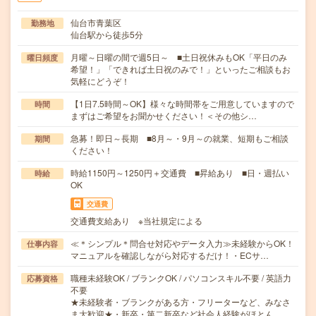
仙台市青葉区
勤務地
仙台駅から徒歩5分
月曜～日曜の間で週5日～ ■土日祝休みもOK「平日のみ
曜日頻度
希望！」「できれば土日祝のみで！」といったご相談もお
気軽にどうぞ！
【1日7.5時間～OK】様々な時間帯をご用意していますので
時間
まずはご希望をお聞かせください！＜その他シ…
急募！即日～長期 ■8月～・9月～の就業、短期もご相談
期間
ください！
時給1150円～1250円＋交通費 ■昇給あり ■日・週払い
時給
OK
交通費
交通費支給あり ※当社規定による
≪＊シンプル＊問合せ対応やデータ入力≫未経験からOK！
仕事内容
マニュアルを確認しながら対応するだけ！・ECサ…
職種未経験OK / ブランクOK / パソコンスキル不要 / 英語力
応募資格
不要
★未経験者・ブランクがある方・フリーターなど、みなさ
ま大歓迎★・新卒・第二新卒など社会人経験がほとん…