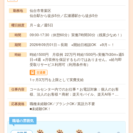
仙台市青葉区
勤務地
仙台駅から徒歩5分／広瀬通駅から徒歩5分
月～金／週5日
曜日頻度
09:00-17:30（休憩60分）実働7時間30分（残業少なめ！）
時間
2026年09月01日～長期 ※開始日相談OK ※9月～！
期間
時給1500円 月収例 22万円 時給1500円×実働7h30m×週5
時給
日×4週 ※月収例を保証するものではありません。※給与即
受取りサービス利用可（利用条件有）
交通費
1ヶ月3万円を上限として実費支給
コールセンター内でのお仕事＊お電話対象：個人のお客
仕事内容
様、法人のお客様＊商材：楽天モバイル、楽天AI等＊…
職種未経験OK / ブランクOK / 英語力不要
応募資格
■未経験OK！
職場の雰囲気