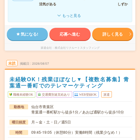
活気がある
しずか
もっと見る
気になる!
応募へ進む
詳しく見る
派遣会社
株式会社リクルートスタッフィング
未読
掲載日
2026/08/07
未経験OK！残業ほぼなし▼【複数名募集】青
葉通一番町でのテレマーケティング
職種未経験OK
交通費別途支給あり
WEB登録OK
派遣
仙台市青葉区
勤務地
青葉通一番町駅から徒歩1分／あおば通駅から徒歩10分
月～金・土・日／週5日
曜日頻度
09:45-19:05（休憩80分）実働8時間（残業少なめ！）
時間