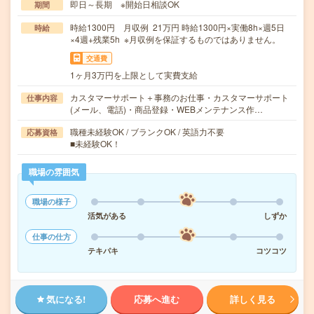
即日～長期 ※開始日相談OK
期間
時給1300円 月収例 21万円 時給1300円×実働8h×週5日
時給
×4週+残業5h ※月収例を保証するものではありません。
交通費
1ヶ月3万円を上限として実費支給
カスタマーサポート＋事務のお仕事・カスタマーサポート
仕事内容
(メール、電話)・商品登録・WEBメンテナンス作…
職種未経験OK / ブランクOK / 英語力不要
応募資格
■未経験OK！
職場の雰囲気
職場の様子
活気がある
しずか
仕事の仕方
テキパキ
コツコツ
気になる!
応募へ進む
詳しく見る