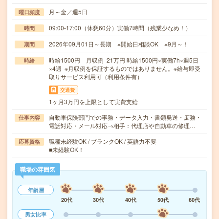
月～金／週5日
曜日頻度
09:00-17:00（休憩60分）実働7時間（残業少なめ！）
時間
2026年09月01日～長期 ※開始日相談OK ※9月～！
期間
時給1500円 月収例 21万円 時給1500円×実働7h×週5日
時給
×4週 ※月収例を保証するものではありません。※給与即受
取りサービス利用可（利用条件有）
交通費
1ヶ月3万円を上限として実費支給
自動車保険部門での事務・データ入力・書類発送・庶務・
仕事内容
電話対応・メール対応→相手：代理店や自動車の修理…
職種未経験OK / ブランクOK / 英語力不要
応募資格
■未経験OK！
職場の雰囲気
年齢層
20代
30代
40代
50代
60代
男女比率