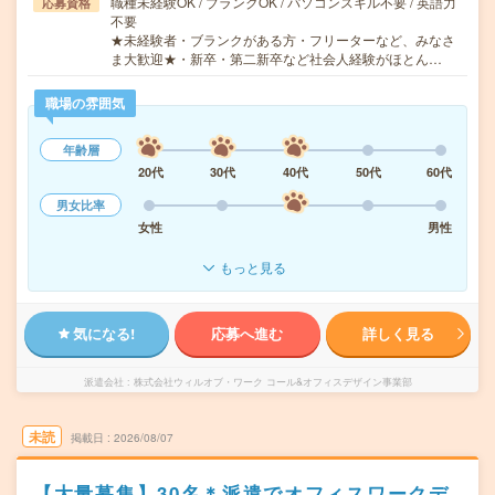
職種未経験OK / ブランクOK / パソコンスキル不要 / 英語力
応募資格
不要
★未経験者・ブランクがある方・フリーターなど、みなさ
ま大歓迎★・新卒・第二新卒など社会人経験がほとん…
職場の雰囲気
年齢層
20代
30代
40代
50代
60代
男女比率
女性
男性
もっと見る
気になる!
応募へ進む
詳しく見る
派遣会社
株式会社ウィルオブ・ワーク コール&オフィスデザイン事業部
未読
掲載日
2026/08/07
【大量募集】30名＊派遣でオフィスワークデ