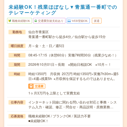
未経験OK！残業ほぼなし▼青葉通一番町での
テレマーケティング
職種未経験OK
交通費別途支給あり
WEB登録OK
派遣
仙台市青葉区
勤務地
青葉通一番町駅から徒歩4分／仙台駅から徒歩15分
月～金・土・日／週5日
曜日頻度
08:45-17:15（休憩60分）実働7時間30分（残業少なめ！）
時間
2026年10月01日～長期 ※開始日相談OK ※10月～！
期間
時給1350円 月収例 20万円 時給1350円×実働7h30m×週5
時給
日×4週+残業5h ※月収例を保証するものではありません。
交通費
1ヶ月3万円を上限として実費支給
インターネット回線に関わる問い合わせ対応と事務・シス
仕事内容
テム入力・確認、修正・問合せ・商品説明・庶務業務…
職種未経験OK / ブランクOK / 英語力不要
応募資格
■未経験OK！