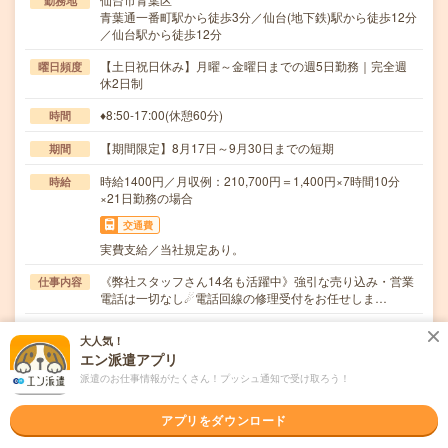
勤務地
青葉通一番町駅から徒歩3分／仙台(地下鉄)駅から徒歩12分
／仙台駅から徒歩12分
【土日祝日休み】月曜～金曜日までの週5日勤務｜完全週
曜日頻度
休2日制
♦8:50-17:00(休憩60分)
時間
【期間限定】8月17日～9月30日までの短期
期間
時給1400円／月収例：210,700円＝1,400円×7時間10分
時給
×21日勤務の場合
交通費
実費支給／当社規定あり。
《弊社スタッフさん14名も活躍中》強引な売り込み・営業
仕事内容
電話は一切なし☄電話回線の修理受付をお任せしま…
職種未経験OK / ブランクOK / パソコンスキル不要 / 英語力
応募資格
大人気！
不要
エン派遣アプリ
♦コールセンター未経験者も大歓迎！♦スムーズなタイピン
派遣のお仕事情報がたくさん！プッシュ通知で受け取ろう！
グができればOK
アプリをダウンロード
職場の雰囲気