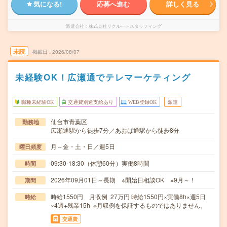
気になる!
応募へ進む
詳しく見る
派遣会社
株式会社リクルートスタッフィング
未読
掲載日
2026/08/07
未経験OK！広瀬通でテレマーケティング
職種未経験OK
交通費別途支給あり
WEB登録OK
派遣
仙台市青葉区
勤務地
広瀬通駅から徒歩7分／あおば通駅から徒歩8分
月～金・土・日／週5日
曜日頻度
09:30-18:30（休憩60分）実働8時間
時間
2026年09月01日～長期 ※開始日相談OK ※9月～！
期間
時給1550円 月収例 27万円 時給1550円×実働8h×週5日
時給
×4週+残業15h ※月収例を保証するものではありません。
交通費