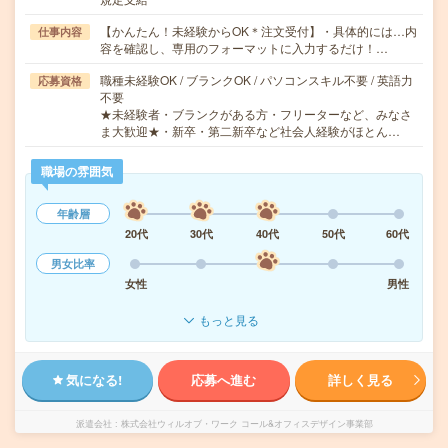
【かんたん！未経験からOK＊注文受付】・具体的には…内
仕事内容
容を確認し、専用のフォーマットに入力するだけ！…
職種未経験OK / ブランクOK / パソコンスキル不要 / 英語力
応募資格
不要
★未経験者・ブランクがある方・フリーターなど、みなさ
ま大歓迎★・新卒・第二新卒など社会人経験がほとん…
職場の雰囲気
年齢層
20代
30代
40代
50代
60代
男女比率
女性
男性
もっと見る
気になる!
応募へ進む
詳しく見る
派遣会社
株式会社ウィルオブ・ワーク コール&オフィスデザイン事業部