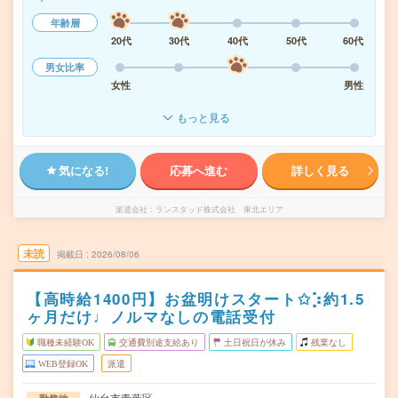
年齢層
20代
30代
40代
50代
60代
男女比率
女性
男性
もっと見る
気になる!
応募へ進む
詳しく見る
派遣会社
ランスタッド株式会社 東北エリア
未読
掲載日
2026/08/06
【高時給1400円】お盆明けスタート✩︎⡱約1.5
ヶ月だけ♩ノルマなしの電話受付
職種未経験OK
交通費別途支給あり
土日祝日が休み
残業なし
WEB登録OK
派遣
仙台市青葉区