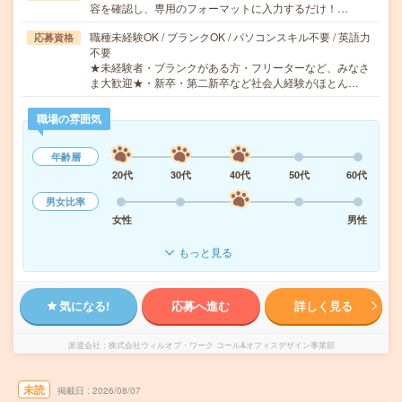
容を確認し、専用のフォーマットに入力するだけ！…
職種未経験OK / ブランクOK / パソコンスキル不要 / 英語力
応募資格
不要
★未経験者・ブランクがある方・フリーターなど、みなさ
ま大歓迎★・新卒・第二新卒など社会人経験がほとん…
職場の雰囲気
年齢層
20代
30代
40代
50代
60代
男女比率
女性
男性
もっと見る
気になる!
応募へ進む
詳しく見る
派遣会社
株式会社ウィルオブ・ワーク コール&オフィスデザイン事業部
未読
掲載日
2026/08/07