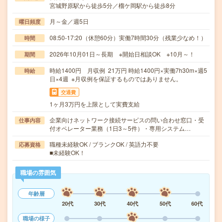
宮城野原駅から徒歩5分／榴ケ岡駅から徒歩8分
月～金／週5日
曜日頻度
08:50-17:20（休憩60分）実働7時間30分（残業少なめ！）
時間
2026年10月01日～長期 ※開始日相談OK ※10月～！
期間
時給1400円 月収例 21万円 時給1400円×実働7h30m×週5
時給
日×4週 ※月収例を保証するものではありません。
交通費
1ヶ月3万円を上限として実費支給
企業向けネットワーク接続サービスの問い合わせ窓口・受
仕事内容
付オペレーター業務（1日3～5件）・専用システム…
職種未経験OK / ブランクOK / 英語力不要
応募資格
■未経験OK！
職場の雰囲気
年齢層
20代
30代
40代
50代
60代
職場の様子