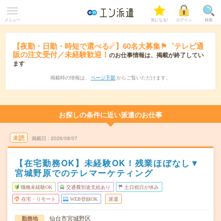
メニュー
気になる!
ログイン
検索
【夜勤・日勤・時短で選べる☄】60名大募集⚑゛テレビ通
販の注文受付／未経験歓迎！
のお仕事情報は、掲載が終了してい
ます
掲載時の情報は、
ページ下部
からご覧いただけます。
お探しの条件に近い派遣のお仕事
未読
掲載日
2026/08/07
【在宅勤務OK】未経験OK！残業ほぼなし▼
宮城野原でのテレマーケティング
職種未経験OK
交通費別途支給あり
土日祝日が休み
在宅・リモート
WEB登録OK
派遣
仙台市宮城野区
勤務地