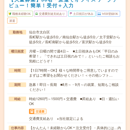
ビュー！簡単！受付＋入力
職種未経験OK
交通費別途支給あり
土日祝日が休み
WEB登録OK
派遣
仙台市太白区
勤務地
長町駅から徒歩5分／南仙台駅から徒歩5分／太子堂駅から
徒歩5分／長町南駅から徒歩5分／富沢駅から徒歩5分
月曜～日曜の間で週4日～ ■土日祝休みもOK「平日のみ
曜日頻度
希望！」「できれば土日祝のみで！」といったご相談もお
気軽にどうぞ！
【1日7時間～OK】様々な時間帯をご用意していますので
時間
まずはご希望をお聞かせください！＜その他シフト…
急募！即日～長期 ■8月～・9月～の就業、短期もご相談
期間
ください！
時給1260円～1500円＋交通費 ■昇給あり ■日・週払い
時給
OK
交通費
交通費支給あり ※当社規定による
【かんたん！未経験からOK＊注文受付】・具体的には…内
仕事内容