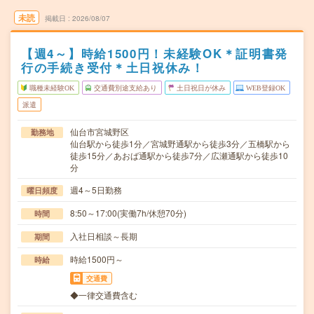
未読
掲載日
2026/08/07
【週4～】時給1500円！未経験OK＊証明書発
行の手続き受付＊土日祝休み！
職種未経験OK
交通費別途支給あり
土日祝日が休み
WEB登録OK
派遣
仙台市宮城野区
勤務地
仙台駅から徒歩1分／宮城野通駅から徒歩3分／五橋駅から
徒歩15分／あおば通駅から徒歩7分／広瀬通駅から徒歩10
分
週4～5日勤務
曜日頻度
8:50～17:00(実働7h/休憩70分)
時間
入社日相談～長期
期間
時給1500円～
時給
交通費
◆一律交通費含む