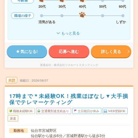
年齢層
20代
30代
40代
50代
60代
職場の様子
活気がある
しずか
もっと見る
気になる!
応募へ進む
詳しく見る
派遣会社
株式会社リクルートスタッフィング
未読
掲載日
2026/08/07
17時まで＊未経験OK！残業ほぼなし▼大手損
保でテレマーケティング
職種未経験OK
交通費別途支給あり
土日祝日が休み
WEB登録OK
派遣
仙台市宮城野区
勤務地
仙台駅から徒歩6分／宮城野通駅から徒歩3分