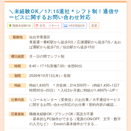
＼未経験OK／17:15退社＊シフト制！通信サ
ービスに関するお問い合わせ対応
職種未経験OK
在宅・リモート
WEB登録OK
派遣
仙台市青葉区
勤務地
青葉通一番町駅から徒歩3分／広瀬通駅から徒歩7分／あお
ば通駅から徒歩7分／仙台駅から徒歩15分
月～日の間でシフト制
曜日頻度
8:45～17:15(実働7:30）休憩60分
時間
2026年10月1日(木)～長期
期間
時給1,430円 ＊月収例：214,500円～（時給1,430×1日7
時給
時間30分×20日）＊入社2か月後に時給が1,480円へUP！
＼コールセンター（受発信）のお仕事／大手通信サービス
仕事内容
に関するお問い合わせ対応のお仕事！契約内容の確認…
職種未経験OK / ブランクOK / 英語力不要
応募資格
・基本的なPC操作ができる（電源のON/OFF、文字・数字
の入力など）・Excelの基本操作ができる…