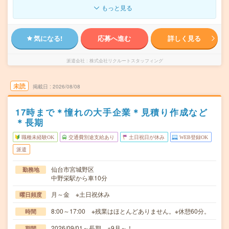
もっと見る
気になる!
応募へ進む
詳しく見る
派遣会社
株式会社リクルートスタッフィング
未読
掲載日
2026/08/08
17時まで＊憧れの大手企業＊見積り作成など
＊長期
職種未経験OK
交通費別途支給あり
土日祝日が休み
WEB登録OK
派遣
仙台市宮城野区
勤務地
中野栄駅から車10分
月～金 ※土日祝休み
曜日頻度
8:00～17:00 ※残業はほとんどありません。※休憩60分。
時間
2026/09/01～長期 ※9月～！
期間