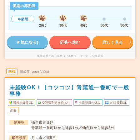
職場の雰囲気
年齢層
20代
30代
40代
50代
60代
気になる!
応募へ進む
詳しく見る
派遣会社
株式会社ウィルオブ・ワーク FO事業部
未読
掲載日
2026/08/08
未経験OK！【コツコツ】青葉通一番町で一般
事務
職種未経験OK
交通費別途支給あり
土日祝日が休み
WEB登録OK
派遣
仙台市青葉区
勤務地
青葉通一番町駅から徒歩1分／仙台駅から徒歩8分
月～金／週5日
曜日頻度