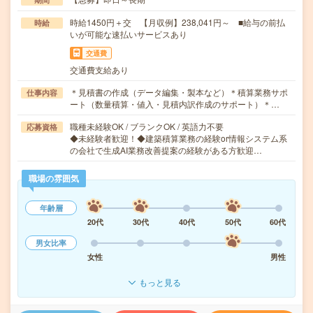
時給1450円＋交 【月収例】238,041円～ ■給与の前払
時給
いが可能な速払いサービスあり
交通費
交通費支給あり
＊見積書の作成（データ編集・製本など）＊積算業務サポ
仕事内容
ート（数量積算・値入・見積内訳作成のサポート）＊…
職種未経験OK / ブランクOK / 英語力不要
応募資格
◆未経験者歓迎！◆建築積算業務の経験or情報システム系
の会社で生成AI業務改善提案の経験がある方歓迎…
職場の雰囲気
年齢層
20代
30代
40代
50代
60代
男女比率
女性
男性
もっと見る