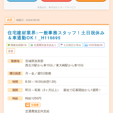
派遣会社
株式会社スタッフサービス
未読
掲載日
2026/08/08
住宅建材業界○一般事務スタッフ！土日祝休み
＆車通勤OK！_H116695
職種未経験OK
交通費別途支給あり
土日祝日が休み
WEB登録OK
派遣
宮城県加美郡
勤務地
西古川駅から車10分／東大崎駅から車10分
月～金／週5日勤務
曜日頻度
8:30～16:00(休憩1:30)
時間
即日～長期（3ヶ月以上） 最短で応募開始から1週間！
期間
時給1250円
時給
交通費
交通費規定内支給