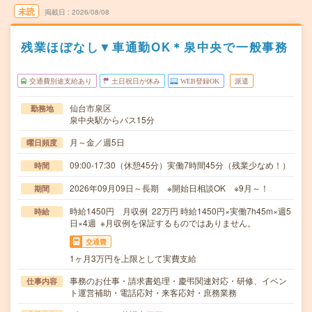
未読
掲載日
2026/08/08
残業ほぼなし▼車通勤OK＊泉中央で一般事務
交通費別途支給あり
土日祝日が休み
WEB登録OK
派遣
仙台市泉区
勤務地
泉中央駅からバス15分
月～金／週5日
曜日頻度
09:00-17:30（休憩45分）実働7時間45分（残業少なめ！）
時間
2026年09月09日～長期 ※開始日相談OK ※9月～！
期間
時給1450円 月収例 22万円 時給1450円×実働7h45m×週5
時給
日×4週 ※月収例を保証するものではありません。
交通費
1ヶ月3万円を上限として実費支給
事務のお仕事・請求書処理・慶弔関連対応・研修、イベン
仕事内容
ト運営補助・電話応対・来客応対・庶務業務