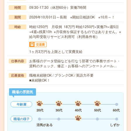
09:30-17:30（休憩60分）実働7時間
時間
2026年10月01日～長期 ※開始日相談OK ※10月～！
期間
時給1250円 月収例 18万円 時給1250円×実働7h×週5日
時給
×4週+残業10h ※月収例を保証するものではありません。※
給与即受取りサービス利用可（利用条件有）
交通費
1ヶ月3万円を上限として実費支給
お客様のデータ登録などを行なう部署での事務サポート・
仕事内容
資料のチェック、修正・お客様へのアンケートメール…
職種未経験OK / ブランクOK / 英語力不要
応募資格
■未経験OK！
職場の雰囲気
年齢層
20代
30代
40代
50代
60代
職場の様子
活気がある
しずか