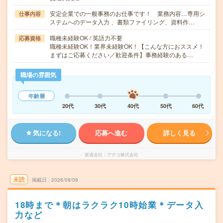
安定企業での一般事務のお仕事です！ 業務内容…専用シ
仕事内容
ステムへのデータ入力 、書類ファイリング、資料作…
職種未経験OK / 英語力不要
応募資格
職種未経験OK！業界未経験OK！【こんな方におススメ！
まずはご応募ください／歓迎条件】事務経験のある…
職場の雰囲気
年齢層
20代
30代
40代
50代
60代
気になる!
応募へ進む
詳しく見る
派遣会社
アデコ株式会社
未読
掲載日
2026/08/08
18時まで＊朝はラクラク10時始業＊データ入
力など