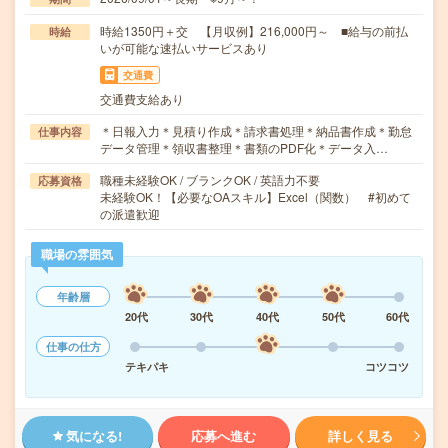
時給1350円＋交 【月収例】216,000円～ ■給与の前払
時給
いが可能な速払いサービスあり
交通費
交通費支給あり
＊日報入力＊見積り作成＊請求書処理＊納品書作成＊勤怠
仕事内容
データ管理＊領収書整理＊書類のPDF化＊データ入…
職種未経験OK / ブランクOK / 英語力不要
応募資格
未経験OK！【必要なOAスキル】Excel（関数） #初めて
の派遣歓迎
職場の雰囲気
年齢層
20代
30代
40代
50代
60代
仕事の仕方
テキパキ
コツコツ
気になる!
応募へ進む
詳しく見る