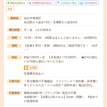
職種未経験OK
交通費別途支給あり
土日祝日が休み
WEB登録OK
派遣
仙台市青葉区
勤務地
仙台駅から徒歩13分／五橋駅から徒歩2分
月～金 ※土日祝休み
曜日頻度
10:00～18:00 ※残業はほとんどありません。※休憩60分。
時間
【急募】即日～長期 ※開始日はご相談可能です！ ※8月
期間
～！
時給1250円＋交 【月収例】175,000円～ ■給与の前払
時給
いが可能な速払いサービスあり
交通費
交通費支給あり
＊受付書類の不備確認・ファイリング＊契約書・請求書に
仕事内容
伴うデータ入力＊メール対応＊資料作成＊電話応対な…
職種未経験OK / ブランクOK / 英語力不要
応募資格
未経験OK！【必要なOAスキル】Excel（関数） #初めて
の派遣歓迎