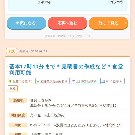
テキパキ
コツコツ
気になる!
応募へ進む
詳しく見る
派遣会社
株式会社スタッフサービス
未読
掲載日
2026/08/08
基本17時10分まで＊見積書の作成など＊食堂
利用可能
職種未経験OK
交通費別途支給あり
土日祝日が休み
WEB登録OK
派遣
仙台市青葉区
勤務地
北四番丁駅から徒歩11分／勾当台公園駅から徒歩11分
月～金 ※土日祝休み
曜日頻度
8:30～17:10 ※残業はほとんどありません。※休憩60分。
時間
【急募】即日～長期
期間