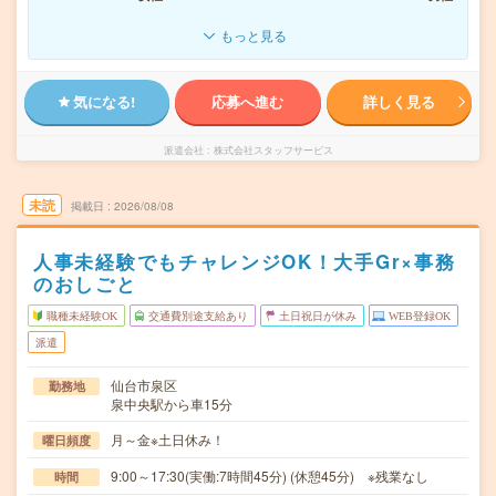
もっと見る
気になる!
応募へ進む
詳しく見る
派遣会社
株式会社スタッフサービス
未読
掲載日
2026/08/08
人事未経験でもチャレンジOK！大手Gr×事務
のおしごと
職種未経験OK
交通費別途支給あり
土日祝日が休み
WEB登録OK
派遣
仙台市泉区
勤務地
泉中央駅から車15分
月～金※土日休み！
曜日頻度
9:00～17:30(実働:7時間45分) (休憩45分) ※残業なし
時間