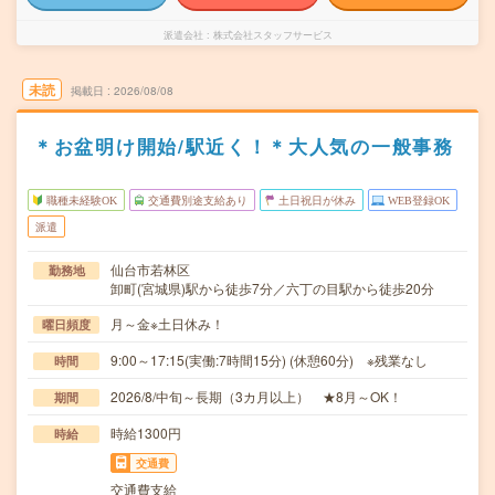
派遣会社
株式会社スタッフサービス
未読
掲載日
2026/08/08
＊お盆明け開始/駅近く！＊大人気の一般事務
職種未経験OK
交通費別途支給あり
土日祝日が休み
WEB登録OK
派遣
仙台市若林区
勤務地
卸町(宮城県)駅から徒歩7分／六丁の目駅から徒歩20分
月～金※土日休み！
曜日頻度
9:00～17:15(実働:7時間15分) (休憩60分) ※残業なし
時間
2026/8/中旬～長期（3カ月以上） ★8月～OK！
期間
時給1300円
時給
交通費
交通費支給