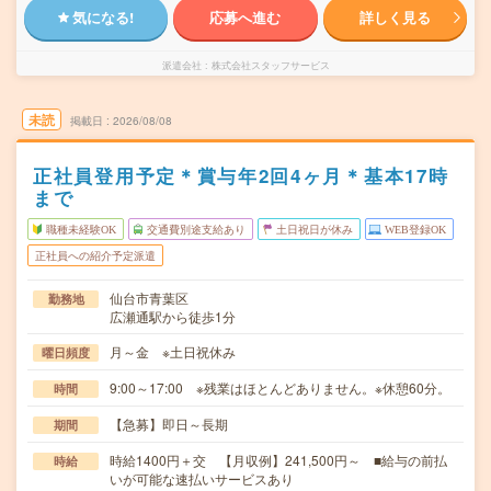
気になる!
応募へ進む
詳しく見る
派遣会社
株式会社スタッフサービス
未読
掲載日
2026/08/08
正社員登用予定＊賞与年2回4ヶ月＊基本17時
まで
職種未経験OK
交通費別途支給あり
土日祝日が休み
WEB登録OK
正社員への紹介予定派遣
仙台市青葉区
勤務地
広瀬通駅から徒歩1分
月～金 ※土日祝休み
曜日頻度
9:00～17:00 ※残業はほとんどありません。※休憩60分。
時間
【急募】即日～長期
期間
時給1400円＋交 【月収例】241,500円～ ■給与の前払
時給
いが可能な速払いサービスあり