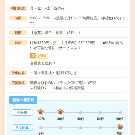
月～金 ※土日祝休み
曜日頻度
9:00～17:30 ※残業は月10～20時間程度。※休憩は45分で
時間
す。
【急募】即日～長期 ※8月～！
期間
時給1350円＋交 【月収例】239,625円～ ■給与の前払
時給
いが可能な速払いサービスあり
交通費
交通費支給あり
＊請求書作成＊電話対応など
仕事内容
職種未経験OK / ブランクOK / 英語力不要
応募資格
未経験OK！ #初めての派遣歓迎
職場の雰囲気
年齢層
20代
30代
40代
50代
60代
男女比率
女性
男性