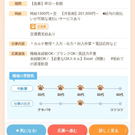
【急募】即日～長期
期間
時給1300円＋交 【月収例】201,500円～ ■給与の前払
時給
いが可能な速払いサービスあり
交通費
交通費支給あり
＊カルテ整理＊入力・出力＊封入作業＊電話応対など
仕事内容
職種未経験OK / ブランクOK / 英語力不要
応募資格
未経験OK！【必要なOAスキル】Excel（関数） #初めて
の派遣歓迎
職場の雰囲気
年齢層
20代
30代
40代
50代
60代
仕事の仕方
テキパキ
コツコツ
気になる!
応募へ進む
詳しく見る