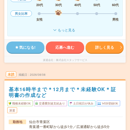
20代
30代
40代
50代
60代
男女比率
女性
男性
もっと見る
気になる!
応募へ進む
詳しく見る
派遣会社
株式会社スタッフサービス
未読
掲載日
2026/08/08
基本16時半まで＊12月まで＊未経験OK＊証
明書の作成など
職種未経験OK
交通費別途支給あり
土日祝日が休み
WEB登録OK
派遣
仙台市青葉区
勤務地
青葉通一番町駅から徒歩1分／広瀬通駅から徒歩5分