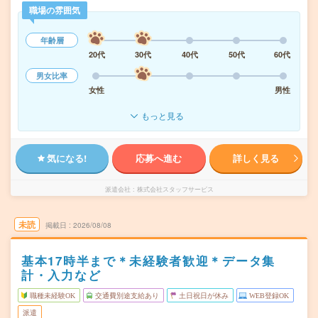
職場の雰囲気
年齢層
20代
30代
40代
50代
60代
男女比率
女性
男性
もっと見る
気になる!
応募へ進む
詳しく見る
派遣会社
株式会社スタッフサービス
未読
掲載日
2026/08/08
基本17時半まで＊未経験者歓迎＊データ集
計・入力など
職種未経験OK
交通費別途支給あり
土日祝日が休み
WEB登録OK
派遣