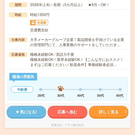
2026/9/上旬～長期（3カ月以上） ★9月～OK！
期間
時給1350円
時給
交通費
交通費支給
大手メーカーグループ企業！製品開発を手掛けている企業
仕事内容
の管理部門にて、人事業務のサポートをしていただき…
職種未経験OK / 英語力不要
応募資格
職種未経験OK！業界未経験OK！【こんな方におススメ！
まずはご応募ください／歓迎条件】事務経験者必須…
職場の雰囲気
年齢層
20代
30代
40代
50代
60代
気になる!
応募へ進む
詳しく見る
派遣会社
アデコ株式会社