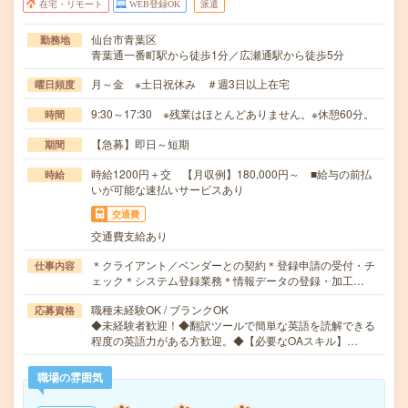
在宅・リモート
WEB登録OK
派遣
仙台市青葉区
勤務地
青葉通一番町駅から徒歩1分／広瀬通駅から徒歩5分
月～金 ※土日祝休み ＃週3日以上在宅
曜日頻度
9:30～17:30 ※残業はほとんどありません。※休憩60分。
時間
【急募】即日～短期
期間
時給1200円＋交 【月収例】180,000円～ ■給与の前払
時給
いが可能な速払いサービスあり
交通費
交通費支給あり
＊クライアント／ベンダーとの契約＊登録申請の受付・チ
仕事内容
ェック＊システム登録業務＊情報データの登録・加工…
職種未経験OK / ブランクOK
応募資格
◆未経験者歓迎！◆翻訳ツールで簡単な英語を読解できる
程度の英語力がある方歓迎。◆【必要なOAスキル】…
職場の雰囲気