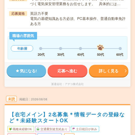
づく電気保安管理業務をお任せします。 具体的には…
英語力不要
応募資格
電気の基礎知識ある方必須、PC基本操作、普通自動車免許
ある方
職場の雰囲気
年齢層
20代
30代
40代
50代
60代
気になる!
応募へ進む
詳しく見る
派遣会社
アデコ株式会社
未読
掲載日
2026/08/08
【在宅メイン】2名募集＊情報データの登録な
ど＊未経験スタートOK
職種未経験OK
交通費別途支給あり
土日祝日が休み