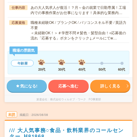
あの大人気求人が復活！？月～金の就業で日勤専属！工場
仕事内容
内での事務作業がお仕事になります！具体的な業務内…
職種未経験OK / ブランクOK / パソコンスキル不要 / 英語力
応募資格
不要
＜未経験OK！＞＃学歴不問＃髪色・髪型自由！○応募後の
流れ「応募する」ボタンをクリック↓メールにてw…
職場の雰囲気
年齢層
20代
30代
40代
50代
60代
気になる!
応募へ進む
詳しく見る
派遣会社
株式会社ウィルオブ・ワーク FO事業部
未読
掲載日
2026/08/08
/// 大人気事務○食品・飲料業界のコールセン
ター_H81868