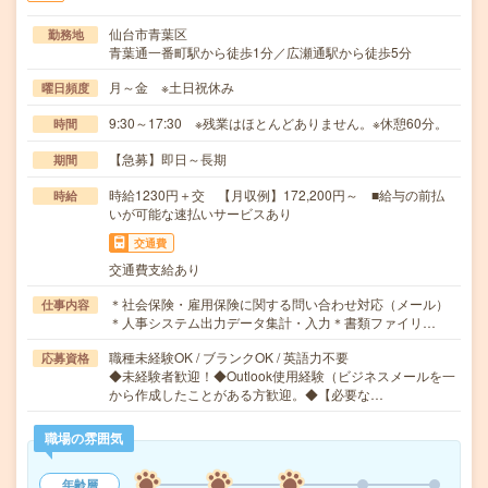
仙台市青葉区
勤務地
青葉通一番町駅から徒歩1分／広瀬通駅から徒歩5分
月～金 ※土日祝休み
曜日頻度
9:30～17:30 ※残業はほとんどありません。※休憩60分。
時間
【急募】即日～長期
期間
時給1230円＋交 【月収例】172,200円～ ■給与の前払
時給
いが可能な速払いサービスあり
交通費
交通費支給あり
＊社会保険・雇用保険に関する問い合わせ対応（メール）
仕事内容
＊人事システム出力データ集計・入力＊書類ファイリ…
職種未経験OK / ブランクOK / 英語力不要
応募資格
◆未経験者歓迎！◆Outlook使用経験（ビジネスメールを一
から作成したことがある方歓迎。◆【必要な…
職場の雰囲気
年齢層