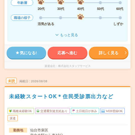
年齢層
20代
30代
40代
50代
60代
職場の様子
活気がある
しずか
もっと見る
気になる!
応募へ進む
詳しく見る
派遣会社
株式会社スタッフサービス
未読
掲載日
2026/08/08
未経験スタートOK＊住民受診票出力など
職種未経験OK
交通費別途支給あり
土日祝日が休み
WEB登録OK
派遣
仙台市泉区
勤務地
泉中央駅から車10分