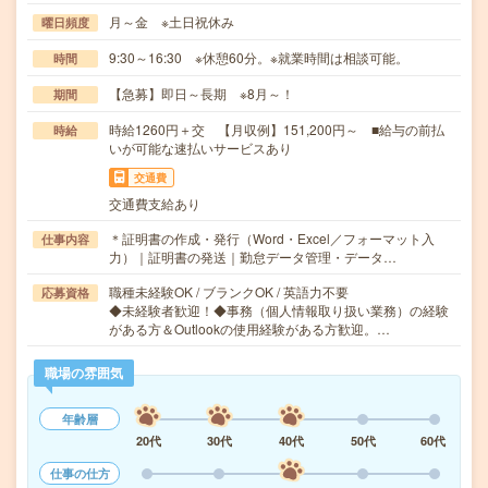
月～金 ※土日祝休み
曜日頻度
9:30～16:30 ※休憩60分。※就業時間は相談可能。
時間
【急募】即日～長期 ※8月～！
期間
時給1260円＋交 【月収例】151,200円～ ■給与の前払
時給
いが可能な速払いサービスあり
交通費
交通費支給あり
＊証明書の作成・発行（Word・Excel／フォーマット入
仕事内容
力）｜証明書の発送｜勤怠データ管理・データ…
職種未経験OK / ブランクOK / 英語力不要
応募資格
◆未経験者歓迎！◆事務（個人情報取り扱い業務）の経験
がある方＆Outlookの使用経験がある方歓迎。…
職場の雰囲気
年齢層
20代
30代
40代
50代
60代
仕事の仕方