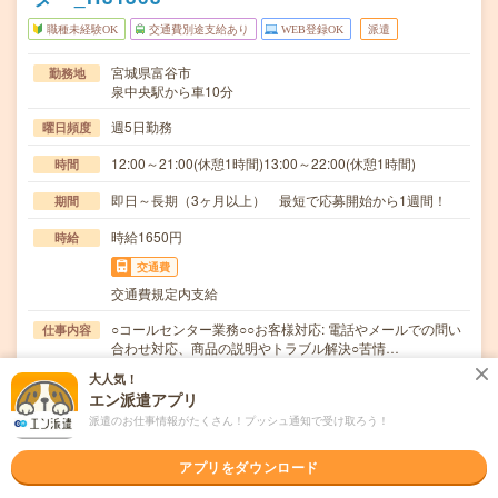
職種未経験OK
交通費別途支給あり
WEB登録OK
派遣
宮城県富谷市
勤務地
泉中央駅から車10分
週5日勤務
曜日頻度
12:00～21:00(休憩1時間)13:00～22:00(休憩1時間)
時間
即日～長期（3ヶ月以上） 最短で応募開始から1週間！
期間
時給1650円
時給
交通費
交通費規定内支給
○コールセンター業務○○お客様対応: 電話やメールでの問い
仕事内容
合わせ対応、商品の説明やトラブル解決○苦情…
大人気！
職種未経験OK / ブランクOK / パソコンスキル不要 / 英語力
応募資格
エン派遣アプリ
不要
＜未経験OK！＞＃学歴不問＃髪色・髪型自由！○応募後の
派遣のお仕事情報がたくさん！プッシュ通知で受け取ろう！
流れ「応募する」ボタンをクリック↓メールにてw…
アプリをダウンロード
職場の雰囲気