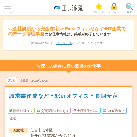
メニュー
気になる!
ログイン
検索
⋆⸜会社説明から完全在宅⸝⋆ Excelスキル活かす❁IT企業で
のデータ管理事務
のお仕事情報は、掲載が終了しています
掲載時の情報は、
ページ下部
からご覧いただけます。
お探しの条件に近い派遣のお仕事
未読
掲載日
2026/08/08
請求書作成など＊駅近オフィス＊長期安定
職種未経験OK
交通費別途支給あり
土日祝日が休み
WEB登録OK
派遣
仙台市若林区
勤務地
荒井(宮城県)駅から徒歩1分