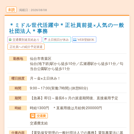
未読
掲載日
2026/08/08
＊ミドル世代活躍中＊正社員前提×人気の一般
社団法人＊事務
交通費別途支給あり
土日祝日が休み
WEB登録OK
正社員への紹介予定派遣
仙台市青葉区
勤務地
仙台(地下鉄)駅から徒歩10分／広瀬通駅から徒歩11分／勾
当台公園駅から徒歩11分
月～金※土日休み！
曜日頻度
9:00～17:00(実働:7時間) (休憩60分)
時間
【急募】即日～最長6ヶ月の派遣期間後、直接雇用予定
期間
時給1300円 ＊直雇用後は月給例:200000円
時給
交通費
交通費支給
【電気保安管理の一般社団法人での事務】電気事業法に基
仕事内容