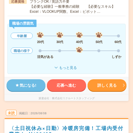
ブランクOK / 英語力不要
応募資格
【必要な経験】一般事務の経験 【必要なスキル】
Excel：VLOOKUP関数、Excel：ピボット…
職場の雰囲気
年齢層
20代
30代
40代
50代
60代
職場の様子
活気がある
しずか
もっと見る
気になる!
応募へ進む
詳しく見る
派遣会社
株式会社リクルートスタッフィング
未読
掲載日
2026/08/08
〈土日祝休み×日勤〉冷暖房完備！工場内受付