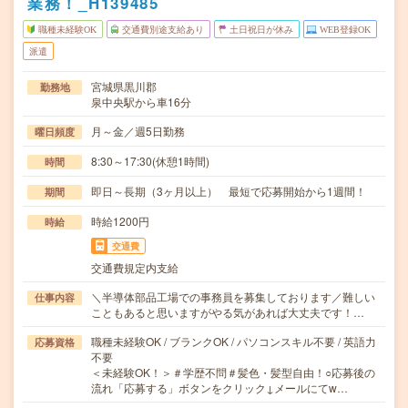
業務！_H139485
職種未経験OK
交通費別途支給あり
土日祝日が休み
WEB登録OK
派遣
宮城県黒川郡
勤務地
泉中央駅から車16分
月～金／週5日勤務
曜日頻度
8:30～17:30(休憩1時間)
時間
即日～長期（3ヶ月以上） 最短で応募開始から1週間！
期間
時給1200円
時給
交通費
交通費規定内支給
＼半導体部品工場での事務員を募集しております／難しい
仕事内容
こともあると思いますがやる気があれば大丈夫です！…
職種未経験OK / ブランクOK / パソコンスキル不要 / 英語力
応募資格
不要
＜未経験OK！＞＃学歴不問＃髪色・髪型自由！○応募後の
流れ「応募する」ボタンをクリック↓メールにてw…