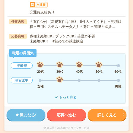
交通費
交通費支給あり
＊案件受付（新規案件は1日3－5件入ってくる）＊見積取
仕事内容
得＊専用システムへデータ入力＊発注＊管理＊進捗…
職種未経験OK / ブランクOK / 英語力不要
応募資格
未経験OK！ #初めての派遣歓迎
職場の雰囲気
年齢層
20代
30代
40代
50代
60代
男女比率
女性
男性
もっと見る
気になる!
応募へ進む
詳しく見る
派遣会社
株式会社スタッフサービス