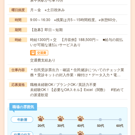
月～金 ※土日祝休み
曜日頻度
9:00～16:30 ※残業は月5～15時間程度。※休憩60分。
時間
【急募】即日～短期
期間
時給1300円＋交 【月収例】188,500円～ ■給与の前払
時給
いが可能な速払いサービスあり
交通費
交通費支給あり
＊住民受診票出力・確認＊住民健診についてのチェック業
仕事内容
務＊受診キットの封入作業・糊付け＊データ入力＊電…
職種未経験OK / ブランクOK / 英語力不要
応募資格
未経験OK！【必要なOAスキル】Excel（関数） #初めて
の派遣歓迎
職場の雰囲気
年齢層
20代
30代
40代
50代
60代
仕事の仕方