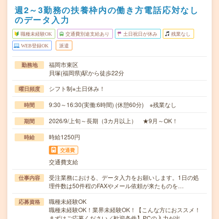
週2～3勤務の扶養枠内の働き方電話応対なし
のデータ入力
職種未経験OK
交通費別途支給あり
土日祝日が休み
残業なし
WEB登録OK
派遣
福岡市東区
勤務地
貝塚(福岡県)駅から徒歩22分
シフト制※土日休み！
曜日頻度
9:30～16:30(実働:6時間) (休憩60分) ※残業なし
時間
2026/9/上旬～長期（3カ月以上） ★9月～OK！
期間
時給1250円
時給
交通費
交通費支給
受注業務における、データ入力をお願いします。1日の処
仕事内容
理件数は50件程のFAXやメール依頼が来たものを…
職種未経験OK
応募資格
職種未経験OK！業界未経験OK！【こんな方におススメ！
まずはご応募ください／歓迎条件】PCの入力が出…