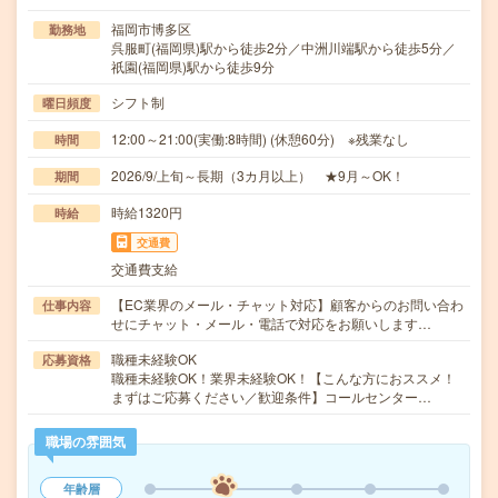
福岡市博多区
勤務地
呉服町(福岡県)駅から徒歩2分／中洲川端駅から徒歩5分／
祇園(福岡県)駅から徒歩9分
シフト制
曜日頻度
12:00～21:00(実働:8時間) (休憩60分) ※残業なし
時間
2026/9/上旬～長期（3カ月以上） ★9月～OK！
期間
時給1320円
時給
交通費
交通費支給
【EC業界のメール・チャット対応】顧客からのお問い合わ
仕事内容
せにチャット・メール・電話で対応をお願いします…
職種未経験OK
応募資格
職種未経験OK！業界未経験OK！【こんな方におススメ！
まずはご応募ください／歓迎条件】コールセンター…
職場の雰囲気
年齢層