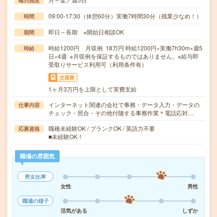
曜日頻度
09:00-17:30（休憩60分）実働7時間30分（残業少なめ！）
時間
即日～長期 ※開始日相談OK
期間
時給1200円 月収例 18万円 時給1200円×実働7h30m×週5
時給
日×4週 ※月収例を保証するものではありません。※給与即
受取りサービス利用可（利用条件有）
交通費
1ヶ月3万円を上限として実費支給
インターネット関連の会社で事務・データ入力・データの
仕事内容
チェック・照合・その他付随する事務作業＊電話応対…
職種未経験OK / ブランクOK / 英語力不要
応募資格
■未経験OK！
職場の雰囲気
男女比率
女性
男性
職場の様子
活気がある
しずか