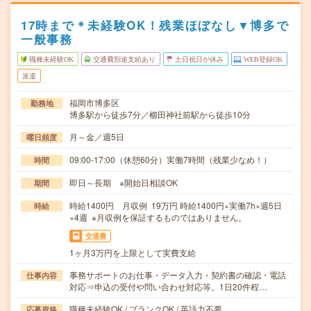
17時まで＊未経験OK！残業ほぼなし▼博多で
一般事務
職種未経験OK
交通費別途支給あり
土日祝日が休み
WEB登録OK
派遣
福岡市博多区
勤務地
博多駅から徒歩7分／櫛田神社前駅から徒歩10分
月～金／週5日
曜日頻度
09:00-17:00（休憩60分）実働7時間（残業少なめ！）
時間
即日～長期 ※開始日相談OK
期間
時給1400円 月収例 19万円 時給1400円×実働7h×週5日
時給
×4週 ※月収例を保証するものではありません。
交通費
1ヶ月3万円を上限として実費支給
事務サポートのお仕事・データ入力・契約書の確認・電話
仕事内容
対応⇒申込の受付や問い合わせ対応等。1日20件程…
職種未経験OK / ブランクOK / 英語力不要
応募資格