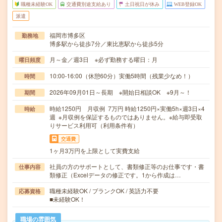
職種未経験OK
交通費別途支給あり
土日祝日が休み
WEB登録OK
派遣
福岡市博多区
勤務地
博多駅から徒歩7分／東比恵駅から徒歩5分
月～金／週3日 ※必ず勤務する曜日：月
曜日頻度
10:00-16:00（休憩60分）実働5時間（残業少なめ！）
時間
2026年09月01日～長期 ※開始日相談OK ※9月～！
期間
時給1250円 月収例 7万円 時給1250円×実働5h×週3日×4
時給
週 ※月収例を保証するものではありません。※給与即受取
りサービス利用可（利用条件有）
交通費
1ヶ月3万円を上限として実費支給
社員の方のサポートとして、書類修正等のお仕事です・書
仕事内容
類修正（Excelデータの修正です。1から作成は…
職種未経験OK / ブランクOK / 英語力不要
応募資格
■未経験OK！
職場の雰囲気