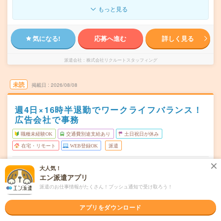
もっと見る
気になる!
応募へ進む
詳しく見る
派遣会社
株式会社リクルートスタッフィング
未読
掲載日
2026/08/08
週4日×16時半退勤でワークライフバランス！
広告会社で事務
職種未経験OK
交通費別途支給あり
土日祝日が休み
在宅・リモート
WEB登録OK
派遣
福岡市中央区
勤務地
大人気！
天神駅から徒歩1分／西鉄福岡駅から徒歩4分
エン派遣アプリ
派遣のお仕事情報がたくさん！プッシュ通知で受け取ろう！
月・火・水・木・金(週4日) ※【勤務日数の調整可能】週4
曜日頻度
日～5日勤務が可能なお仕事です。
アプリをダウンロード
09:30～16:30(実働6時間 休憩1時間)※【勤務時間調整可
時間