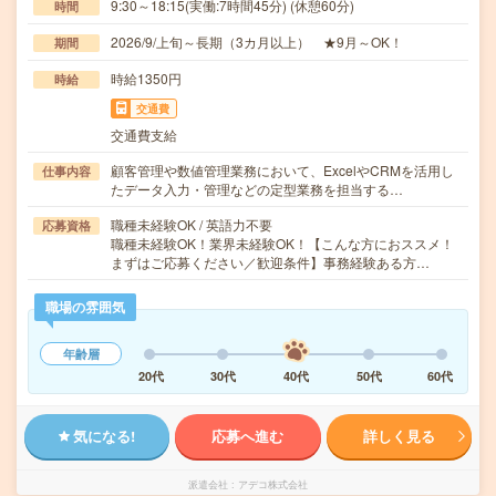
9:30～18:15(実働:7時間45分) (休憩60分)
時間
2026/9/上旬～長期（3カ月以上） ★9月～OK！
期間
時給1350円
時給
交通費
交通費支給
顧客管理や数値管理業務において、ExcelやCRMを活用し
仕事内容
たデータ入力・管理などの定型業務を担当する…
職種未経験OK / 英語力不要
応募資格
職種未経験OK！業界未経験OK！【こんな方におススメ！
まずはご応募ください／歓迎条件】事務経験ある方…
職場の雰囲気
年齢層
20代
30代
40代
50代
60代
気になる!
応募へ進む
詳しく見る
派遣会社
アデコ株式会社