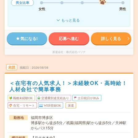
男女比率
女性
男性
もっと見る
気になる!
応募へ進む
詳しく見る
派遣会社
株式会社パソナ
未読
掲載日
2026/08/08
＜在宅有の人気求人！＞未経験OK・高時給！
人材会社で簡単事務
職種未経験OK
交通費別途支給あり
土日祝日が休み
在宅・リモート
WEB登録OK
派遣
福岡市博多区
勤務地
博多駅から徒歩5分／祇園(福岡県)駅から徒歩5分／天神駅
からバス15分
【月火水木金】
曜日頻度