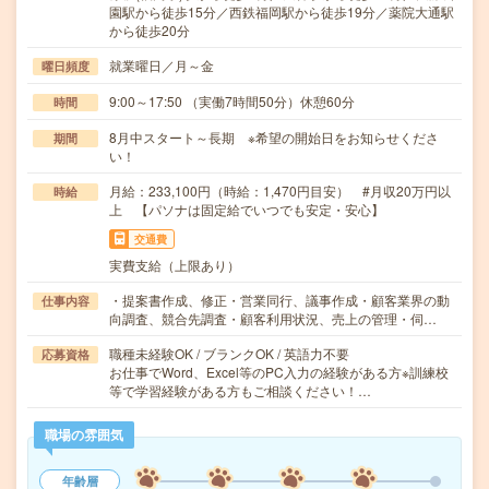
園駅から徒歩15分／西鉄福岡駅から徒歩19分／薬院大通駅
から徒歩20分
就業曜日／月～金
曜日頻度
9:00～17:50 （実働7時間50分）休憩60分
時間
8月中スタート～長期 ※希望の開始日をお知らせくださ
期間
い！
月給：233,100円（時給：1,470円目安） #月収20万円以
時給
上 【パソナは固定給でいつでも安定・安心】
交通費
実費支給（上限あり）
・提案書作成、修正・営業同行、議事作成・顧客業界の動
仕事内容
向調査、競合先調査・顧客利用状況、売上の管理・伺…
職種未経験OK / ブランクOK / 英語力不要
応募資格
お仕事でWord、Excel等のPC入力の経験がある方※訓練校
等で学習経験がある方もご相談ください！…
職場の雰囲気
年齢層