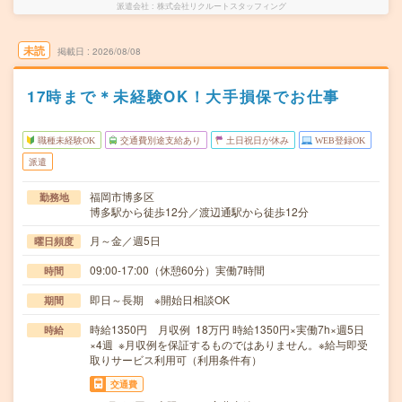
派遣会社
株式会社リクルートスタッフィング
未読
掲載日
2026/08/08
17時まで＊未経験OK！大手損保でお仕事
職種未経験OK
交通費別途支給あり
土日祝日が休み
WEB登録OK
派遣
福岡市博多区
勤務地
博多駅から徒歩12分／渡辺通駅から徒歩12分
月～金／週5日
曜日頻度
09:00-17:00（休憩60分）実働7時間
時間
即日～長期 ※開始日相談OK
期間
時給1350円 月収例 18万円 時給1350円×実働7h×週5日
時給
×4週 ※月収例を保証するものではありません。※給与即受
取りサービス利用可（利用条件有）
交通費