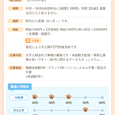
9:00～18:00(休憩60分)【残業】5時間／月間【詳細】残業
時間
はほとんどありません。
即日から長期（6ヶ月～）です。
期間
時給1450円 ※【月収例】時給1450円×8h×20日＝232000円
時給
＋交通費・残業代
交通費
規定により月上限3万円別途支給です。
大手人材会社で事務の募集です！未経験大歓迎！簡単な業
仕事内容
務が多いです！〇給与に関するデータ入力（システム…
職種未経験OK / ブランクOK / パソコンスキル不要 / 英語力
応募資格
不要
※未経験OK！
職場の雰囲気
年齢層
20代
30代
40代
50代
60代
男女比率