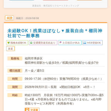
派遣会社
株式会社リクルートスタッフィング
未読
掲載日
2026/08/08
未経験OK！残業ほぼなし▼服装自由＊櫛田神
社前で一般事務
職種未経験OK
交通費別途支給あり
土日祝日が休み
WEB登録OK
派遣
福岡市博多区
勤務地
櫛田神社前駅から徒歩3分／祇園(福岡県)駅から徒歩7分
月～金／週5日
曜日頻度
09:00-17:30（休憩60分）実働7時間30分（残業少なめ！）
時間
2026年09月01日～長期 ※開始日相談OK ※9月～！
期間
時給1300円 月収例 19万円 時給1300円×実働7h30m×週5
時給
日×4週 ※月収例を保証するものではありません。※給与即
受取りサービス利用可（利用条件有）
交通費