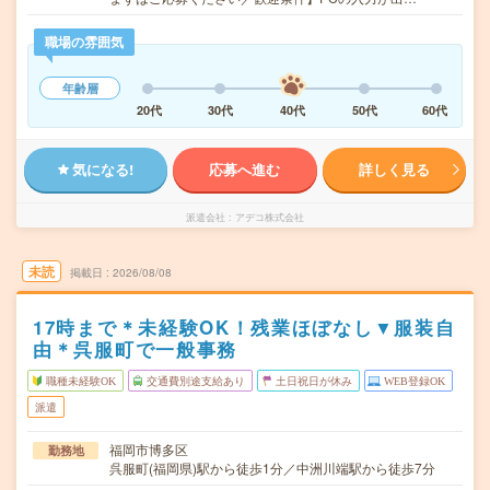
職場の雰囲気
年齢層
20代
30代
40代
50代
60代
気になる!
応募へ進む
詳しく見る
派遣会社
アデコ株式会社
未読
掲載日
2026/08/08
17時まで＊未経験OK！残業ほぼなし▼服装自
由＊呉服町で一般事務
職種未経験OK
交通費別途支給あり
土日祝日が休み
WEB登録OK
派遣
福岡市博多区
勤務地
呉服町(福岡県)駅から徒歩1分／中洲川端駅から徒歩7分