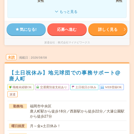
女性
男性
もっと見る
気になる!
応募へ進む
詳しく見る
派遣会社
株式会社マイナビワークス
未読
掲載日
2026/08/08
【土日祝休み】地元球団での事務サポート@
唐人町
職種未経験OK
交通費別途支給あり
土日祝日が休み
WEB登録OK
派遣
福岡市中央区
勤務地
唐人町駅から徒歩18分／西新駅から徒歩22分／大濠公園駅
から徒歩27分
月～金※土日休み！
曜日頻度