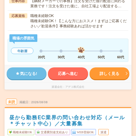
【鋼材メーカーでの事務】注文を受けた後の配送に関わる
仕事内容
業務です！注文を受けた後に、自社工場より配送する…
職種未経験OK
応募資格
職種未経験OK！【こんな方におススメ！まずはご応募くだ
さい／歓迎条件】事務経験あれば活かせます
職場の雰囲気
年齢層
20代
30代
40代
50代
60代
気になる!
応募へ進む
詳しく見る
派遣会社
アデコ株式会社
未読
掲載日
2026/08/08
昼から勤務EC業界の問い合わせ対応（メール
＊チャット中心）／大量募集
職種未経験OK
交通費別途支給あり
WEB登録OK
派遣