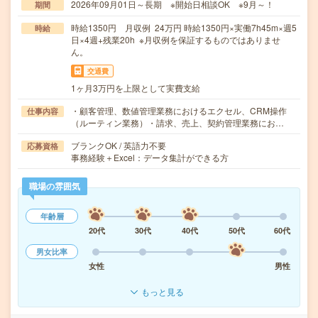
2026年09月01日～長期 ※開始日相談OK ※9月～！
期間
時給1350円 月収例 24万円 時給1350円×実働7h45m×週5
時給
日×4週+残業20h ※月収例を保証するものではありませ
ん。
交通費
1ヶ月3万円を上限として実費支給
・顧客管理、数値管理業務におけるエクセル、CRM操作
仕事内容
（ルーティン業務）・請求、売上、契約管理業務にお…
ブランクOK / 英語力不要
応募資格
事務経験＋Excel：データ集計ができる方
職場の雰囲気
年齢層
20代
30代
40代
50代
60代
男女比率
女性
男性
もっと見る