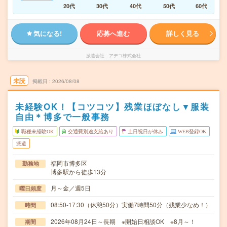
20代
30代
40代
50代
60代
気になる!
応募へ進む
詳しく見る
派遣会社
アデコ株式会社
未読
掲載日
2026/08/08
未経験OK！【コツコツ】残業ほぼなし▼服装
自由＊博多で一般事務
職種未経験OK
交通費別途支給あり
土日祝日が休み
WEB登録OK
派遣
福岡市博多区
勤務地
博多駅から徒歩13分
月～金／週5日
曜日頻度
08:50-17:30（休憩50分）実働7時間50分（残業少なめ！）
時間
2026年08月24日～長期 ※開始日相談OK ※8月～！
期間