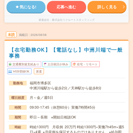
気になる!
応募へ進む
詳しく見る
派遣会社
株式会社リクルートスタッフィング
未読
掲載日
2026/08/08
【在宅勤務OK】【電話なし】中洲川端で一般
事務
交通費別途支給あり
土日祝日が休み
在宅・リモート
WEB登録OK
派遣
福岡市博多区
勤務地
中洲川端駅から徒歩2分／天神駅から徒歩8分
月～金／週5日
曜日頻度
09:00-17:45（休憩60分）実働7時間45分
時間
即日～長期 ※開始日相談OK
期間
時給1300円 月収例 20万円 時給1300円×実働7h45m×週5
時給
日×4週 ※月収例を保証するものではありません。※給与即