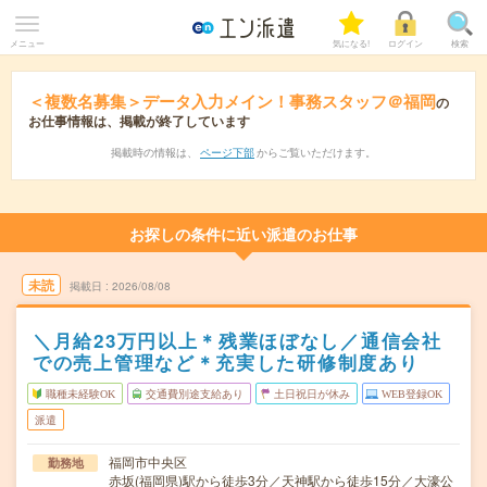
メニュー
気になる!
ログイン
検索
＜複数名募集＞データ入力メイン！事務スタッフ＠福岡
の
お仕事情報は、掲載が終了しています
掲載時の情報は、
ページ下部
からご覧いただけます。
お探しの条件に近い派遣のお仕事
未読
掲載日
2026/08/08
＼月給23万円以上＊残業ほぼなし／通信会社
での売上管理など＊充実した研修制度あり
職種未経験OK
交通費別途支給あり
土日祝日が休み
WEB登録OK
派遣
福岡市中央区
勤務地
赤坂(福岡県)駅から徒歩3分／天神駅から徒歩15分／大濠公