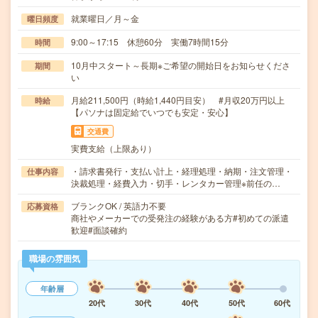
就業曜日／月～金
曜日頻度
9:00～17:15 休憩60分 実働7時間15分
時間
10月中スタート～長期※ご希望の開始日をお知らせくださ
期間
い
月給211,500円（時給1,440円目安） #月収20万円以上
時給
【パソナは固定給でいつでも安定・安心】
交通費
実費支給（上限あり）
・請求書発行・支払い計上・経理処理・納期・注文管理・
仕事内容
決裁処理・経費入力・切手・レンタカー管理※前任の…
ブランクOK / 英語力不要
応募資格
商社やメーカーでの受発注の経験がある方#初めての派遣
歓迎#面談確約
職場の雰囲気
年齢層
20代
30代
40代
50代
60代