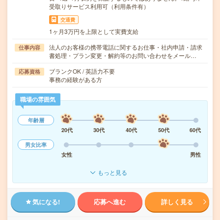
受取りサービス利用可（利用条件有）
交通費
1ヶ月3万円を上限として実費支給
法人のお客様の携帯電話に関するお仕事・社内申請・請求
仕事内容
書処理・プラン変更・解約等のお問い合わせをメール…
ブランクOK / 英語力不要
応募資格
事務の経験がある方
職場の雰囲気
年齢層
20代
30代
40代
50代
60代
男女比率
女性
男性
もっと見る
気になる!
応募へ進む
詳しく見る