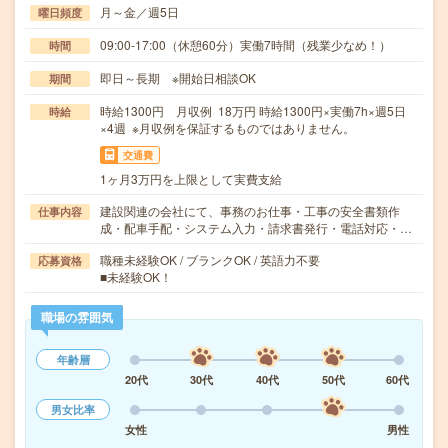
月～金／週5日
曜日頻度
09:00-17:00（休憩60分）実働7時間（残業少なめ！）
時間
即日～長期 ※開始日相談OK
期間
時給1300円 月収例 18万円 時給1300円×実働7h×週5日
時給
×4週 ※月収例を保証するものではありません。
交通費
1ヶ月3万円を上限として実費支給
建設関連の会社にて、事務のお仕事・工事の安全書類作
仕事内容
成・配車手配・システム入力・請求書発行・電話対応・…
職種未経験OK / ブランクOK / 英語力不要
応募資格
■未経験OK！
職場の雰囲気
年齢層
20代
30代
40代
50代
60代
男女比率
女性
男性