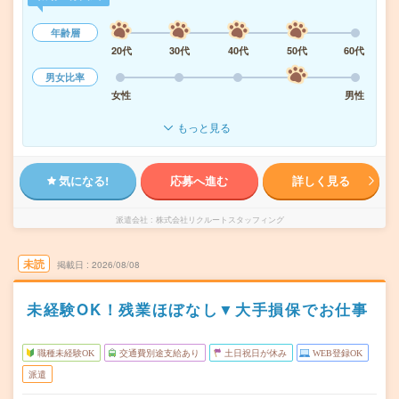
年齢層
20代
30代
40代
50代
60代
男女比率
女性
男性
もっと見る
気になる!
応募へ進む
詳しく見る
派遣会社
株式会社リクルートスタッフィング
未読
掲載日
2026/08/08
未経験OK！残業ほぼなし▼大手損保でお仕事
職種未経験OK
交通費別途支給あり
土日祝日が休み
WEB登録OK
派遣