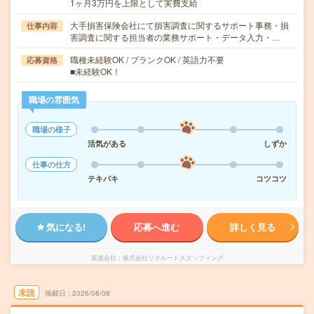
1ヶ月3万円を上限として実費支給
大手損害保険会社にて損害調査に関するサポート事務・損
仕事内容
害調査に関する担当者の業務サポート・データ入力・…
職種未経験OK / ブランクOK / 英語力不要
応募資格
■未経験OK！
職場の雰囲気
職場の様子
活気がある
しずか
仕事の仕方
テキパキ
コツコツ
気になる!
応募へ進む
詳しく見る
派遣会社
株式会社リクルートスタッフィング
未読
掲載日
2026/08/08