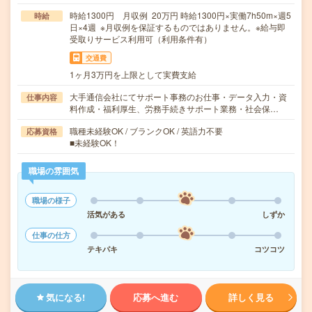
時給1300円 月収例 20万円 時給1300円×実働7h50m×週5
時給
日×4週 ※月収例を保証するものではありません。※給与即
受取りサービス利用可（利用条件有）
交通費
1ヶ月3万円を上限として実費支給
大手通信会社にてサポート事務のお仕事・データ入力・資
仕事内容
料作成・福利厚生、労務手続きサポート業務・社会保…
職種未経験OK / ブランクOK / 英語力不要
応募資格
■未経験OK！
職場の雰囲気
職場の様子
活気がある
しずか
仕事の仕方
テキパキ
コツコツ
気になる!
応募へ進む
詳しく見る