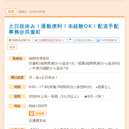
未読
掲載日
2026/08/08
土日祝休み！通勤便利！未経験OK！配送手配
事務@呉服町
職種未経験OK
交通費別途支給あり
土日祝日が休み
WEB登録OK
派遣
福岡市博多区
勤務地
呉服町(福岡県)駅から徒歩1分／祇園(福岡県)駅から徒歩6分
／中洲川端駅から徒歩7分
月～金※土日休み！
曜日頻度
9:00～17:30(実働:7時間30分) (休憩60分) ※残業なし
時間
2026/9/上旬～長期（3カ月以上） ★9月～OK！
期間
時給1320円
時給
交通費
交通費支給