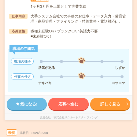
1ヶ月3万円を上限として実費支給
大手システム会社での事務のお仕事・データ入力・備品管
仕事内容
理・商品管理・ファイリング・精算業務・電話対応(…
職種未経験OK / ブランクOK / 英語力不要
応募資格
■未経験OK！
職場の雰囲気
職場の様子
活気がある
しずか
仕事の仕方
テキパキ
コツコツ
気になる!
応募へ進む
詳しく見る
派遣会社
株式会社リクルートスタッフィング
未読
掲載日
2026/08/08