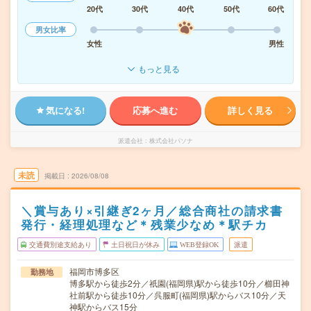
20代
30代
40代
50代
60代
男女比率
女性
男性
もっと見る
気になる!
応募へ進む
詳しく見る
派遣会社
株式会社パソナ
未読
掲載日
2026/08/08
＼賞与あり×引継ぎ2ヶ月／総合商社の請求書
発行・経理処理など＊残業少なめ＊駅チカ
交通費別途支給あり
土日祝日が休み
WEB登録OK
派遣
福岡市博多区
勤務地
博多駅から徒歩2分／祇園(福岡県)駅から徒歩10分／櫛田神
社前駅から徒歩10分／呉服町(福岡県)駅からバス10分／天
神駅からバス15分