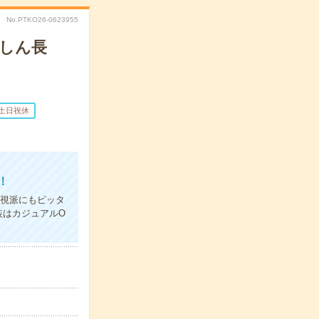
No.PTKO26-0623955
んしん長
土日祝休
！
重視派にもピッタ
装はカジュアルO