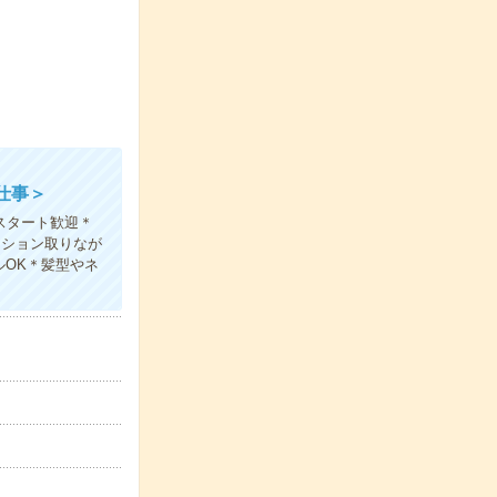
仕事＞
スタート歓迎＊
ーション取りなが
ルOK＊髪型やネ