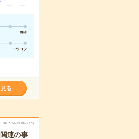
男性
コツコツ
く見る
No.PTKO26-0623574
ト関連の事