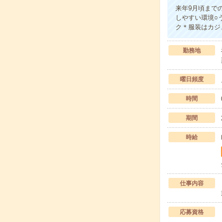
来年9月頃まで
しやすい環境○
ク＊服装はカジ
勤務地
曜日頻度
時間
期間
時給
仕事内容
応募資格