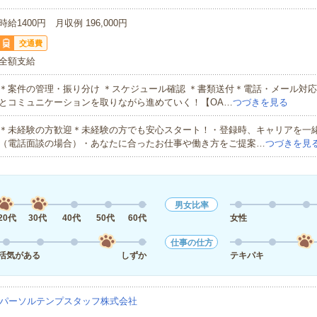
時給1400円 月収例 196,000円
交通費
全額支給
＊案件の管理・振り分け ＊スケジュール確認 ＊書類送付＊電話・メール対応
とコミュニケーションを取りながら進めていく！【OA…
つづきを見る
＊未経験の方歓迎＊未経験の方でも安心スタート！・登録時、キャリアを一
（電話面談の場合）・あなたに合ったお仕事や働き方をご提案…
つづきを見
男女比率
20代
30代
40代
50代
60代
女性
仕事の仕方
活気がある
しずか
テキパキ
パーソルテンプスタッフ株式会社