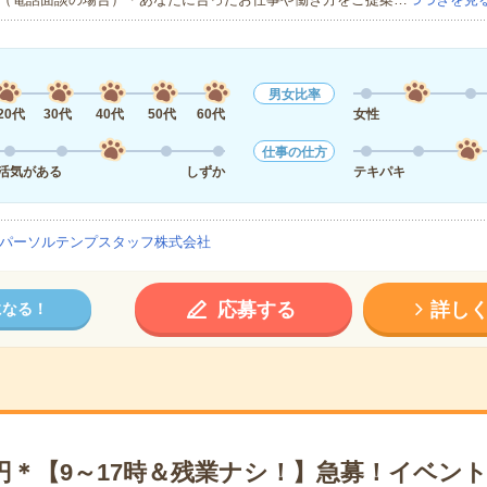
男女比率
20代
30代
40代
50代
60代
女性
仕事の仕方
活気がある
しずか
テキパキ
パーソルテンプスタッフ株式会社
応募する
詳し
になる！
0円＊【9～17時＆残業ナシ！】急募！イベン