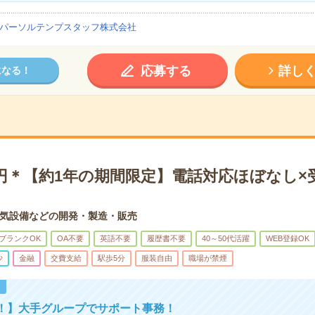
パーソルテンプスタッフ株式会社
応募する
詳し
になる！
0円＊【約1年の期間限定】電話対応ほぼなし×
気設備などの開発・製造・販売
ブランクOK
OA不要
英語不要
履歴書不要
40～50代活躍
WEB登録OK
少
金融
交費支給
駅歩5分
服装自由
職場が禁煙
！
！】大手グループでサポート事務！