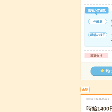
職場の雰囲気
年齢層
職場の様子
派遣会社
気
未読
掲載日
2026/08/06
時給140