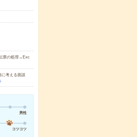
票の処理→Exc
緒に考える面談
る
男性
コツコツ