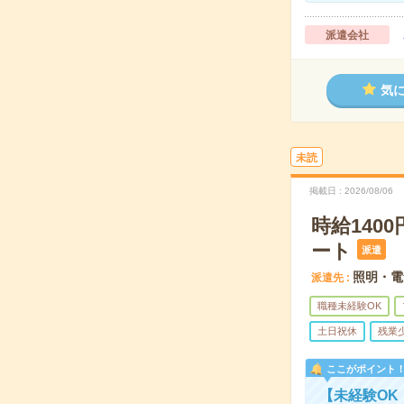
派遣会社
気
未読
掲載日
2026/08/06
時給140
ート
派遣
照明・電
派遣先
職種未経験OK
土日祝休
残業
ここがポイント
【未経験OK