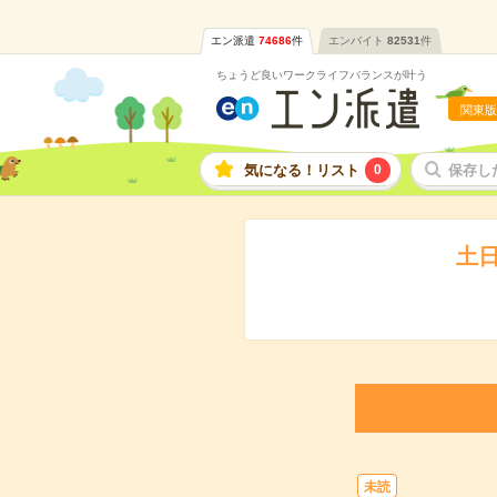
エン派遣
74686
件
エンバイト
82531
件
ちょうど良いワークライフバランスが叶う
関東版
気になる！リスト
0
保存し
土
未読