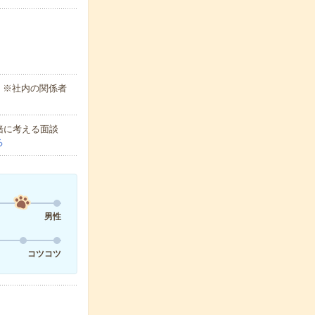
 ※社内の関係者
緒に考える面談
る
男性
コツコツ