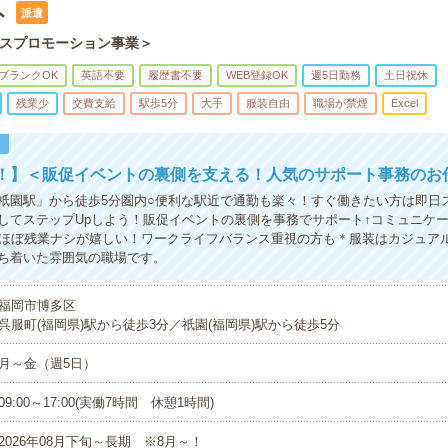
ト
派遣
スプロモーション事業＞
ブランクOK
英語不要
履歴書不要
WEB登録OK
週5日勤務
土日祝休
残業少
交費支給
駅歩5分
大手
服装自由
職場が禁煙
Excel
！
K！】＜販促イベントの裏側を支える！人気のサポート事務のお
祇園駅」から徒歩5分圏内○便利な駅近で通勤も楽々！すぐ働きたい方は即日
してステップUpしよう！販促イベントの裏側を事務でサポート↑コミュニケ
＆ほぼ残業ナシが嬉しい！ワークライフバランス重視の方も＊服装はカジュア
ち着いた雰囲気の職場です。
福岡市博多区
呉服町(福岡県)駅から徒歩3分／祇園(福岡県)駅から徒歩5分
月～金（週5日）
09:00～17:00(実働7時間 休憩1時間)
2026年08月下旬～長期 ※8月～！