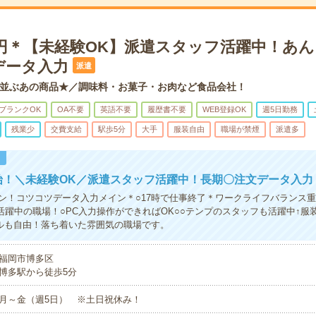
0円＊【未経験OK】派遣スタッフ活躍中！あ
データ入力
派遣
並ぶあの商品★／調味料・お菓子・お肉など食品会社！
ブランクOK
OA不要
英語不要
履歴書不要
WEB登録OK
週5日勤務
残業少
交費支給
駅歩5分
大手
服装自由
職場が禁煙
派遣多
！
始！＼未経験OK／派遣スタッフ活躍中！長期〇注文データ入力
ン！コツコツデータ入力メイン＊○17時で仕事終了＊ワークライフバランス
代活躍中の職場！○PC入力操作ができればOK○○テンプのスタッフも活躍中↑服
ルも自由！落ち着いた雰囲気の職場です。
福岡市博多区
博多駅から徒歩5分
月～金（週5日） ※土日祝休み！