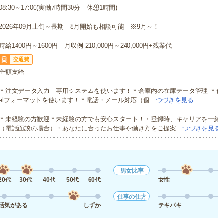
08:30～17:00(実働7時間30分 休憩1時間)
2026年09月上旬～長期 8月開始も相談可能 ※9月～！
時給1400円～1600円 月収例 210,000円～240,000円+残業代
交通費
全額支給
＊注文データ入力→専用システムを使います！＊倉庫内の在庫データ管理 ＊伝
elフォーマットを使います！＊電話・メール対応（個…
つづきを見る
＊未経験の方歓迎＊未経験の方でも安心スタート！・登録時、キャリアを一
（電話面談の場合）・あなたに合ったお仕事や働き方をご提案…
つづきを見
男女比率
20代
30代
40代
50代
60代
女性
仕事の仕方
活気がある
しずか
テキパキ