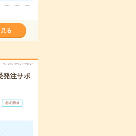
く見る
No.PTKO26-0623776
受発注サポ
週5日勤務