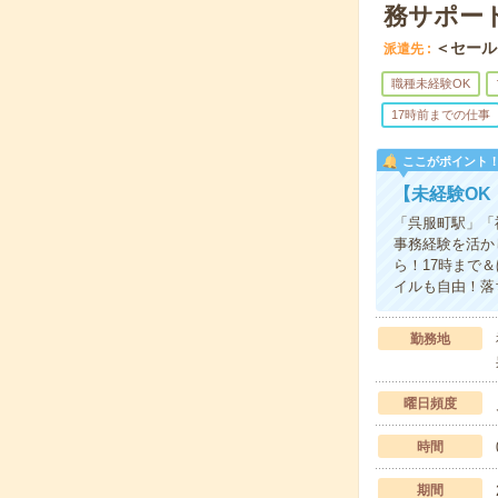
務サポー
＜セール
派遣先
職種未経験OK
17時前までの仕事
ここがポイント
【未経験O
「呉服町駅」「
事務経験を活か
ら！17時まで
イルも自由！落
勤務地
曜日頻度
時間
期間