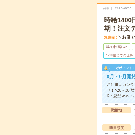
掲載日
2026/08/06
時給140
期！注文
＼お店で
派遣先
職種未経験OK
17時前までの仕事
ここがポイント
8月・9月開
お仕事はカンタ
リ！○20～30
K＊髪型やネイ
勤務地
曜日頻度