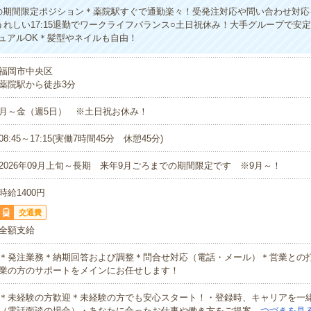
の期間限定ポジション＊薬院駅すぐで通勤楽々！受発注対応や問い合わせ対応
うれしい17:15退勤でワークライフバランス○土日祝休み！大手グループで安
ュアルOK＊髪型やネイルも自由！
福岡市中央区
薬院駅から徒歩3分
月～金（週5日） ※土日祝お休み！
08:45～17:15(実働7時間45分 休憩45分)
2026年09月上旬～長期 来年9月ごろまでの期間限定です ※9月～！
時給1400円
交通費
全額支給
＊発注業務＊納期回答および調整＊問合せ対応（電話・メール）＊営業との
業の方のサポートをメインにお任せします！
＊未経験の方歓迎＊未経験の方でも安心スタート！・登録時、キャリアを一
（電話面談の場合）・あなたに合ったお仕事や働き方をご提案…
つづきを見