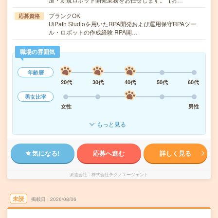
ブランクOK
応募資格
UiPath Studioを用いたRPA開発および運用保守RPAツー
ル・ロボットの作成経験 RPA開…
職場の雰囲気
年齢層
20代
30代
40代
50代
60代
男女比率
女性
男性
もっと見る
気になる!
応募へ進む
詳しく見る
派遣会社
株式会社テクノエージェント
未読
掲載日
2026/08/06