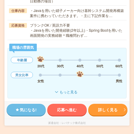
日勤務の場合）
・Javaを用いた硝子メーカー向け基幹システム開発再構築
仕事内容
案件に携わっていただきます。・主に下記作業を…
ブランクOK / 英語力不要
応募資格
・Javaを用いた開発経験(2年以上)・Spring Bootを用いた
画面開発の実務経験＊職種問わず…
職場の雰囲気
年齢層
20代
30代
40代
50代
60代
男女比率
女性
男性
もっと見る
気になる!
応募へ進む
詳しく見る
派遣会社
レバテック株式会社