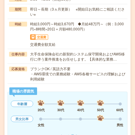
即日～長期（3ヵ月更新） ※開始日お気軽にご相談くださ
期間
い※
時給3,000円～時給3,670円 ◆月給48万円～（例：3,000
時給
円×8時間×20日＝月額480,000円）
交通費
交通費全額支給
大手生命保険会社の新契約システム保守開発およびAWS移
仕事内容
行に伴う案件推進をお任せします。【具体的な業務…
ブランクOK / 英語力不要
応募資格
・AWS環境での業務経験・AWS各種サービスの理解および
利用経験
職場の雰囲気
年齢層
20代
30代
40代
50代
60代
男女比率
女性
男性