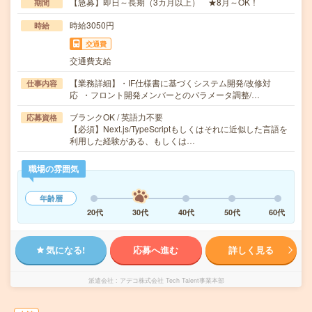
【急募】即日～長期（3カ月以上） ★8月～OK！
期間
時給3050円
時給
交通費
交通費支給
【業務詳細】・IF仕様書に基づくシステム開発/改修対
仕事内容
応 ・フロント開発メンバーとのパラメータ調整/…
ブランクOK / 英語力不要
応募資格
【必須】Next.js/TypeScriptもしくはそれに近似した言語を
利用した経験がある、もしくは…
職場の雰囲気
年齢層
20代
30代
40代
50代
60代
気になる!
応募へ進む
詳しく見る
派遣会社
アデコ株式会社 Tech Talent事業本部