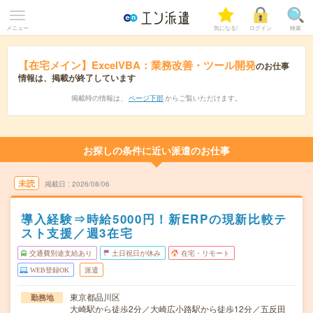
メニュー
気になる!
ログイン
検索
【在宅メイン】ExcelVBA：業務改善・ツール開発
のお仕事
情報は、掲載が終了しています
掲載時の情報は、
ページ下部
からご覧いただけます。
お探しの条件に近い派遣のお仕事
未読
掲載日
2026/08/06
導入経験⇒時給5000円！新ERPの現新比較テ
スト支援／週3在宅
交通費別途支給あり
土日祝日が休み
在宅・リモート
WEB登録OK
派遣
東京都品川区
勤務地
大崎駅から徒歩2分／大崎広小路駅から徒歩12分／五反田