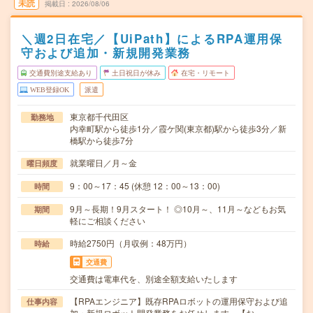
未読
掲載日
2026/08/06
＼週2日在宅／【UiPath】によるRPA運用保
守および追加・新規開発業務
交通費別途支給あり
土日祝日が休み
在宅・リモート
WEB登録OK
派遣
東京都千代田区
勤務地
内幸町駅から徒歩1分／霞ケ関(東京都)駅から徒歩3分／新
橋駅から徒歩7分
就業曜日／月～金
曜日頻度
9：00～17：45 (休憩 12：00～13：00)
時間
9月～長期！9月スタート！ ◎10月～、11月～などもお気
期間
軽にご相談ください
時給2750円（月収例：48万円）
時給
交通費
交通費は電車代を、別途全額支給いたします
【RPAエンジニア】既存RPAロボットの運用保守および追
仕事内容
加・新規ロボット開発業務をお任せします。【お…