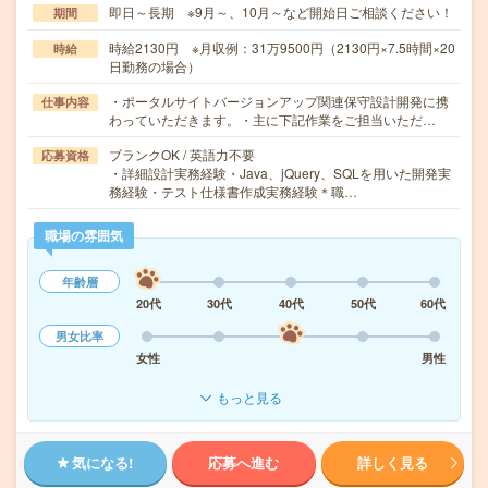
即日～長期 ※9月～、10月～など開始日ご相談ください！
期間
時給2130円 ※月収例：31万9500円（2130円×7.5時間×20
時給
日勤務の場合）
・ポータルサイトバージョンアップ関連保守設計開発に携
仕事内容
わっていただきます。・主に下記作業をご担当いただ…
ブランクOK / 英語力不要
応募資格
・詳細設計実務経験・Java、jQuery、SQLを用いた開発実
務経験・テスト仕様書作成実務経験＊職…
職場の雰囲気
年齢層
20代
30代
40代
50代
60代
男女比率
女性
男性
もっと見る
気になる!
応募へ進む
詳しく見る