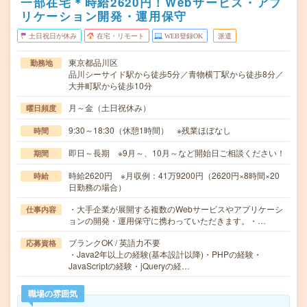
一部在宅＊時給2620円！Webサービス・アプ
リケーション開発・運用保守
土日祝日が休み
在宅・リモート
WEB登録OK
派遣
東京都品川区
勤務地
品川シーサイド駅から徒歩5分／青物横丁駅から徒歩8分／
大井町駅から徒歩10分
月～金（土日祝休み）
曜日頻度
9:30～18:30（休憩1時間） ※残業ほぼなし
時間
即日～長期 ※9月～、10月～など開始日ご相談ください！
期間
時給2620円 ※月収例：41万9200円（2620円×8時間×20
時給
日勤務の場合）
・大手企業が展開する複数のWebサービスやアプリケーシ
仕事内容
ョンの開発・運用保守に携わっていただきます。・…
ブランクOK / 英語力不要
応募資格
・Java2年以上の経験(基本設計以降)・PHPの経験・
JavaScriptの経験・jQueryの経…
職場の雰囲気