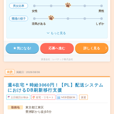
男女比率
女性
男性
職場の様子
活気がある
しずか
もっと見る
気になる!
応募へ進む
詳しく見る
派遣会社
レバテック株式会社
未読
掲載日
2026/08/06
週4在宅＊時給3060円！【PL】配送システム
におけるDB刷新移行支援
土日祝日が休み
在宅・リモート
WEB登録OK
派遣
東京都江東区
勤務地
豊洲駅から徒歩5分