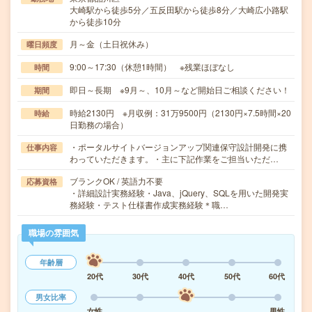
大崎駅から徒歩5分／五反田駅から徒歩8分／大崎広小路駅
から徒歩10分
月～金（土日祝休み）
曜日頻度
9:00～17:30（休憩1時間） ※残業ほぼなし
時間
即日～長期 ※9月～、10月～など開始日ご相談ください！
期間
時給2130円 ※月収例：31万9500円（2130円×7.5時間×20
時給
日勤務の場合）
・ポータルサイトバージョンアップ関連保守設計開発に携
仕事内容
わっていただきます。・主に下記作業をご担当いただ…
ブランクOK / 英語力不要
応募資格
・詳細設計実務経験・Java、jQuery、SQLを用いた開発実
務経験・テスト仕様書作成実務経験＊職…
職場の雰囲気
年齢層
20代
30代
40代
50代
60代
男女比率
女性
男性