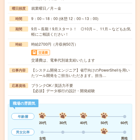
就業曜日／月～金
曜日頻度
9：00～18：00 (休憩 12：00～13：00)
時間
9月～長期！9月スタート！ ◎10月～、11月～などもお気
期間
軽にご相談ください！
時給2700円（月収例50万）
時給
交通費
交通費は、電車代別途支給いたします
【システム開発エンジニア】省庁向けのPowerShellを用い
仕事内容
たツール開発をご担当いただきます。担当…
ブランクOK / 英語力不要
応募資格
【必須】データ移行の設計・開発経験
職場の雰囲気
年齢層
20代
30代
40代
50代
60代
男女比率
女性
男性