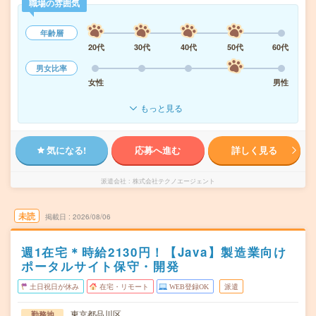
職場の雰囲気
年齢層
20代
30代
40代
50代
60代
男女比率
女性
男性
もっと見る
気になる!
応募へ進む
詳しく見る
派遣会社
株式会社テクノエージェント
未読
掲載日
2026/08/06
週1在宅＊時給2130円！【Java】製造業向け
ポータルサイト保守・開発
土日祝日が休み
在宅・リモート
WEB登録OK
派遣
東京都品川区
勤務地