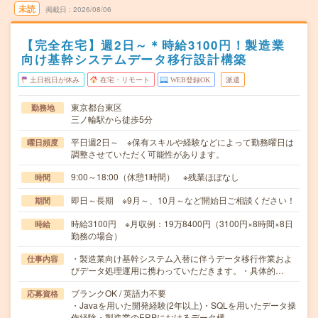
未読
掲載日
2026/08/06
【完全在宅】週2日～＊時給3100円！製造業
向け基幹システムデータ移行設計構築
土日祝日が休み
在宅・リモート
WEB登録OK
派遣
東京都台東区
勤務地
三ノ輪駅から徒歩5分
平日週2日～ ※保有スキルや経験などによって勤務曜日は
曜日頻度
調整させていただく可能性があります。
9:00～18:00（休憩1時間） ※残業ほぼなし
時間
即日～長期 ※9月～、10月～など開始日ご相談ください！
期間
時給3100円 ※月収例：19万8400円（3100円×8時間×8日
時給
勤務の場合）
・製造業向け基幹システム入替に伴うデータ移行作業およ
仕事内容
びデータ処理運用に携わっていただきます。・具体的…
ブランクOK / 英語力不要
応募資格
・Javaを用いた開発経験(2年以上)・SQLを用いたデータ操
作経験・製造業のERPにおけるデータ構…