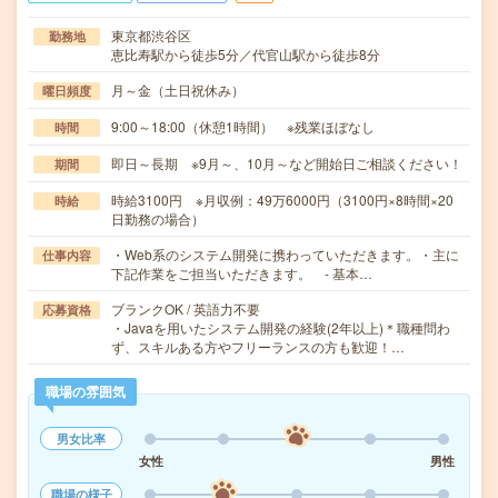
東京都渋谷区
勤務地
恵比寿駅から徒歩5分／代官山駅から徒歩8分
月～金（土日祝休み）
曜日頻度
9:00～18:00（休憩1時間） ※残業ほぼなし
時間
即日～長期 ※9月～、10月～など開始日ご相談ください！
期間
時給3100円 ※月収例：49万6000円（3100円×8時間×20
時給
日勤務の場合）
・Web系のシステム開発に携わっていただきます。・主に
仕事内容
下記作業をご担当いただきます。 - 基本…
ブランクOK / 英語力不要
応募資格
・Javaを用いたシステム開発の経験(2年以上)＊職種問わ
ず、スキルある方やフリーランスの方も歓迎！…
職場の雰囲気
男女比率
女性
男性
職場の様子