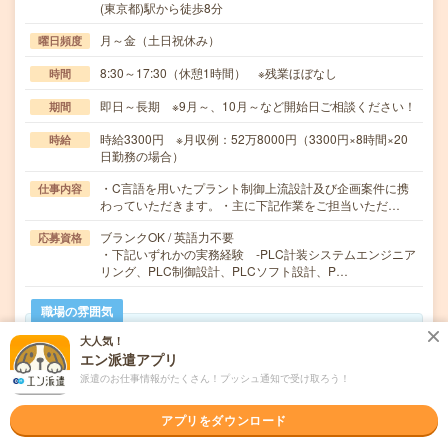
(東京都)駅から徒歩8分
月～金（土日祝休み）
曜日頻度
8:30～17:30（休憩1時間） ※残業ほぼなし
時間
即日～長期 ※9月～、10月～など開始日ご相談ください！
期間
時給3300円 ※月収例：52万8000円（3300円×8時間×20
時給
日勤務の場合）
・C言語を用いたプラント制御上流設計及び企画案件に携
仕事内容
わっていただきます。・主に下記作業をご担当いただ…
ブランクOK / 英語力不要
応募資格
・下記いずれかの実務経験 -PLC計装システムエンジニア
リング、PLC制御設計、PLCソフト設計、P…
職場の雰囲気
大人気！
年齢層
エン派遣アプリ
20代
30代
40代
50代
60代
派遣のお仕事情報がたくさん！プッシュ通知で受け取ろう！
男女比率
アプリをダウンロード
女性
男性