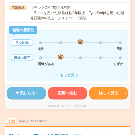
ブランクOK / 英語力不要
応募資格
・Reactを用いた開発経験2年以上・TypeScriptを用いた開
発経験2年以上・テストコード実装…
職場の雰囲気
男女比率
女性
男性
職場の様子
活気がある
しずか
もっと見る
気になる!
応募へ進む
詳しく見る
派遣会社
レバテック株式会社
未読
掲載日
2026/08/06