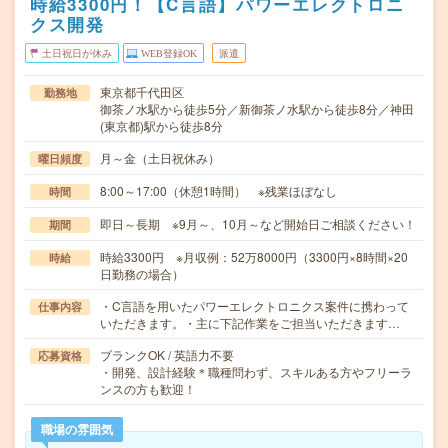
時給3300円！【C言語】パワーエレクトロニ
クス開発
土日祝日が休み
WEB登録OK
派遣
東京都千代田区
勤務地
御茶ノ水駅から徒歩5分／新御茶ノ水駅から徒歩8分／神田
(東京都)駅から徒歩8分
月～金（土日祝休み）
曜日頻度
8:00～17:00（休憩1時間） ※残業ほぼなし
時間
即日～長期 ※9月～、10月～など開始日ご相談ください！
期間
時給3300円 ※月収例：52万8000円（3300円×8時間×20
時給
日勤務の場合）
・C言語を用いたパワーエレクトロニクス案件に携わって
仕事内容
いただきます。・主に下記作業をご担当いただきます…
ブランクOK / 英語力不要
応募資格
・開発、設計経験＊職種問わず、スキルある方やフリーラ
ンスの方も歓迎！
職場の雰囲気