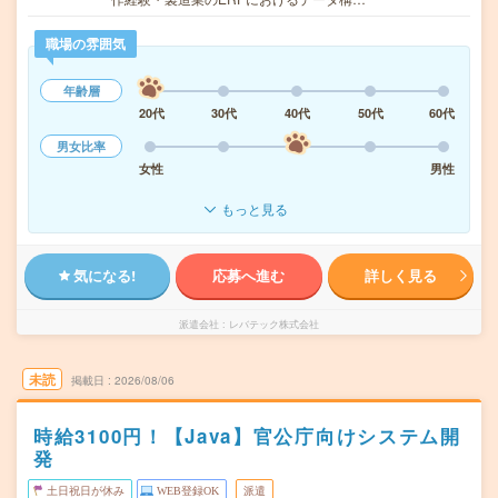
職場の雰囲気
年齢層
20代
30代
40代
50代
60代
男女比率
女性
男性
もっと見る
気になる!
応募へ進む
詳しく見る
派遣会社
レバテック株式会社
未読
掲載日
2026/08/06
時給3100円！【Java】官公庁向けシステム開
発
土日祝日が休み
WEB登録OK
派遣