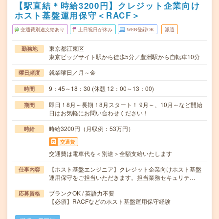
【駅直結＊時給3200円】クレジット企業向け
ホスト基盤運用保守＜RACF＞
交通費別途支給あり
土日祝日が休み
WEB登録OK
派遣
東京都江東区
勤務地
東京ビッグサイト駅から徒歩5分／豊洲駅から自転車10分
就業曜日／月～金
曜日頻度
9：45～18：30 (休憩 12：00～13：00)
時間
即日！8月～長期！8月スタート！ 9月～、10月～など開始
期間
日はお気軽にお問い合わせください！
時給3200円（月収例：53万円）
時給
交通費
交通費は電車代を＜別途＞全額支給いたします
【ホスト基盤エンジニア】クレジット企業向けホスト基盤
仕事内容
運用保守をご担当いただきます。担当業務セキュリテ…
ブランクOK / 英語力不要
応募資格
【必須】RACFなどのホスト基盤運用保守経験