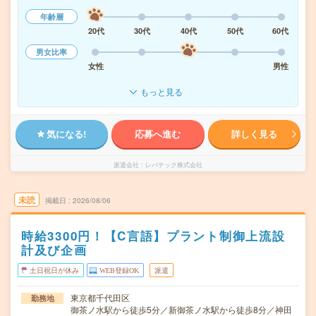
年齢層
20代
30代
40代
50代
60代
男女比率
女性
男性
もっと見る
気になる!
応募へ進む
詳しく見る
派遣会社
レバテック株式会社
未読
掲載日
2026/08/06
時給3300円！【C言語】プラント制御上流設
計及び企画
土日祝日が休み
WEB登録OK
派遣
東京都千代田区
勤務地
御茶ノ水駅から徒歩5分／新御茶ノ水駅から徒歩8分／神田