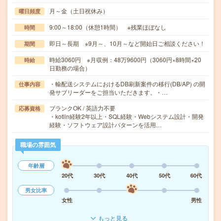
月～金（土日祝休み）
曜日頻度
9:00～18:00（休憩1時間） ※残業ほぼなし
時間
即日～長期 ※9月～、10月～など開始日ご相談ください！
期間
時給3060円 ※月収例：48万9600円（3060円×8時間×20
時給
日勤務の場合）
・輸配送システムにおけるDB刷新案件の移行(DB/AP) の開
仕事内容
発サブリーダーをご担当いただきます。・…
ブランクOK / 英語力不要
応募資格
・kotlin経験2年以上・SQL経験・Webシステム設計・開発
経験・ソフトウェア設計パターンを活用…
職場の雰囲気
年齢層
20代
30代
40代
50代
60代
男女比率
女性
男性
もっと見る