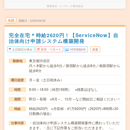
派遣会社
レバテック株式会社
未読
掲載日
2026/08/06
完全在宅＊時給2620円！【ServiceNow】自
治体向け申請システム構築開発
土日祝日が休み
在宅・リモート
WEB登録OK
派遣
東京都渋谷区
勤務地
代々木駅から徒歩5分／新宿駅から徒歩8分／南新宿駅から
徒歩8分
月～金（土日祝休み）
曜日頻度
9:00～18:00（休憩1時間） ※残業ほぼなし
時間
即日～長期 ※9月～、10月～など開始日ご相談ください！
期間
時給2620円 ※月収例：41万9200円（2620円×8時間×20
時給
日勤務の場合）
・自治体向け申請システム構築開発案件に携わっていただ
仕事内容
きます。・主に下記作業をご担当いただきます。 -…