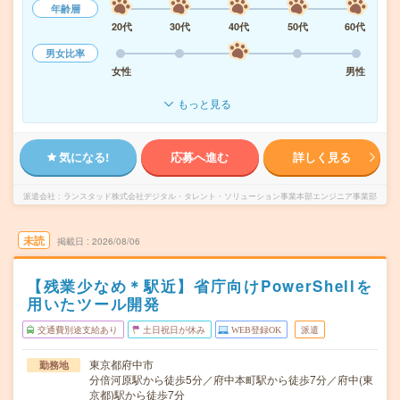
年齢層
20代
30代
40代
50代
60代
男女比率
女性
男性
もっと見る
気になる!
応募へ進む
詳しく見る
派遣会社
ランスタッド株式会社デジタル・タレント・ソリューション事業本部エンジニア事業部
未読
掲載日
2026/08/06
【残業少なめ＊駅近】省庁向けPowerShellを
用いたツール開発
交通費別途支給あり
土日祝日が休み
WEB登録OK
派遣
東京都府中市
勤務地
分倍河原駅から徒歩5分／府中本町駅から徒歩7分／府中(東
京都)駅から徒歩7分