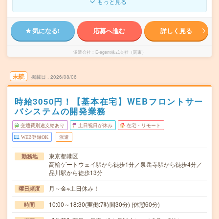
もっと見る
気になる!
応募へ進む
詳しく見る
派遣会社
E-agent株式会社（関東）
未読
掲載日
2026/08/06
時給3050円！【基本在宅】WEBフロントサー
バシステムの開発業務
交通費別途支給あり
土日祝日が休み
在宅・リモート
WEB登録OK
派遣
東京都港区
勤務地
高輪ゲートウェイ駅から徒歩1分／泉岳寺駅から徒歩4分／
品川駅から徒歩13分
月～金※土日休み！
曜日頻度
10:00～18:30(実働:7時間30分) (休憩60分)
時間