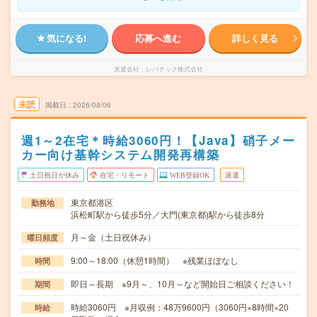
気になる!
応募へ進む
詳しく見る
派遣会社
レバテック株式会社
未読
掲載日
2026/08/06
週1～2在宅＊時給3060円！【Java】硝子メー
カー向け基幹システム開発再構築
土日祝日が休み
在宅・リモート
WEB登録OK
派遣
東京都港区
勤務地
浜松町駅から徒歩5分／大門(東京都)駅から徒歩8分
月～金（土日祝休み）
曜日頻度
9:00～18:00（休憩1時間） ※残業ほぼなし
時間
即日～長期 ※9月～、10月～など開始日ご相談ください！
期間
時給3060円 ※月収例：48万9600円（3060円×8時間×20
時給