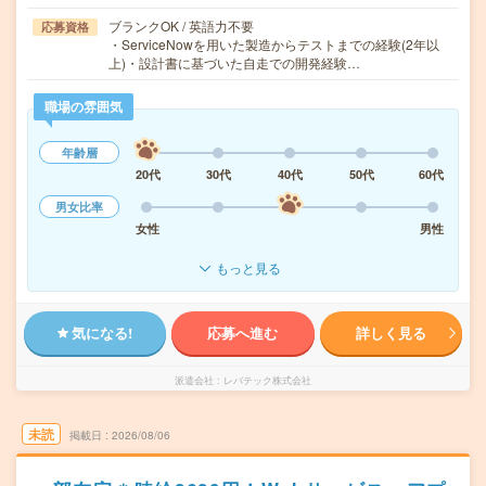
ブランクOK / 英語力不要
応募資格
・ServiceNowを用いた製造からテストまでの経験(2年以
上)・設計書に基づいた自走での開発経験…
職場の雰囲気
年齢層
20代
30代
40代
50代
60代
男女比率
女性
男性
もっと見る
気になる!
応募へ進む
詳しく見る
派遣会社
レバテック株式会社
未読
掲載日
2026/08/06