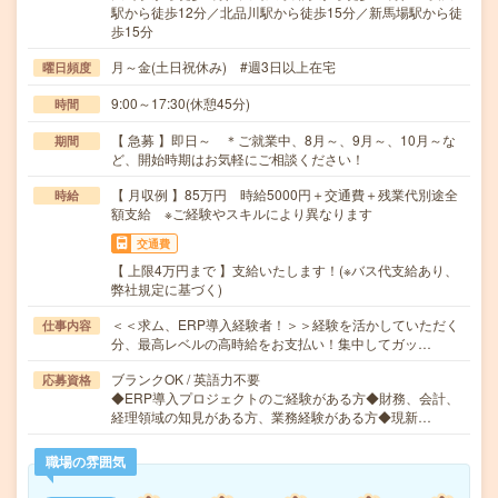
駅から徒歩12分／北品川駅から徒歩15分／新馬場駅から徒
歩15分
月～金(土日祝休み) #週3日以上在宅
曜日頻度
9:00～17:30(休憩45分)
時間
【 急募 】即日～ ＊ご就業中、8月～、9月～、10月～な
期間
ど、開始時期はお気軽にご相談ください！
【 月収例 】85万円 時給5000円＋交通費＋残業代別途全
時給
額支給 ※ご経験やスキルにより異なります
交通費
【 上限4万円まで 】支給いたします！(※バス代支給あり、
弊社規定に基づく)
＜＜求ム、ERP導入経験者！＞＞経験を活かしていただく
仕事内容
分、最高レベルの高時給をお支払い！集中してガッ…
ブランクOK / 英語力不要
応募資格
◆ERP導入プロジェクトのご経験がある方◆財務、会計、
経理領域の知見がある方、業務経験がある方◆現新…
職場の雰囲気