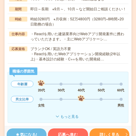
即日～長期 ※9月～、10月～など開始日ご相談ください！
期間
時給3280円 ※月収例：52万4800円（3280円×8時間×20
時給
日勤務の場合）
・Reactを用いた建築業界向けWebアプリ開発案件に携わ
仕事内容
っていただきます。・主にWebアプリケーシ…
ブランクOK / 英語力不要
応募資格
・Reactを用いたWebアプリケーション開発経験(2年以
上)・基本設計の経験・C++を用いた開発経…
職場の雰囲気
年齢層
20代
30代
40代
50代
60代
男女比率
女性
男性
もっと見る
気になる!
応募へ進む
詳しく見る