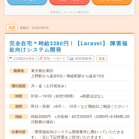
派遣会社
レバテック株式会社
未読
掲載日
2026/08/06
完全在宅＊時給3280円！【Laravel】 障害福
祉向けシステム開発
土日祝日が休み
在宅・リモート
WEB登録OK
派遣
東京都台東区
勤務地
上野駅から徒歩5分／御徒町駅から徒歩10分
月～金（土日祝休み）
曜日頻度
8:30～19:00（休憩1時間） ※残業ほぼなし
時間
即日～長期 ※9月～、10月～など開始日ご相談ください！
期間
時給3280円 ※月収例：62万3200円（3280円×9.5時間×20
時給
日勤務の場合）
・障害福祉向けシステム開発案件に携わっていただきま
仕事内容
す。・主に下記作業をご担当いただきます。 -…