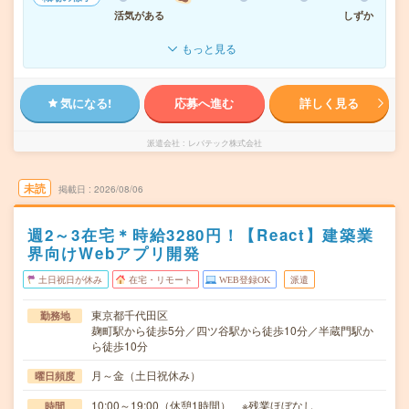
活気がある
しずか
もっと見る
気になる!
応募へ進む
詳しく見る
派遣会社
レバテック株式会社
未読
掲載日
2026/08/06
週2～3在宅＊時給3280円！【React】建築業
界向けWebアプリ開発
土日祝日が休み
在宅・リモート
WEB登録OK
派遣
東京都千代田区
勤務地
麹町駅から徒歩5分／四ツ谷駅から徒歩10分／半蔵門駅か
ら徒歩10分
月～金（土日祝休み）
曜日頻度
10:00～19:00（休憩1時間） ※残業ほぼなし
時間