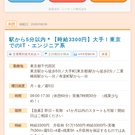
派遣会社
レバテック株式会社
未読
掲載日
2026/08/06
駅から5分以内＊【時給3300円】大手！東京
でのIT・エンジニア系
交通費別途支給あり
土日祝日が休み
WEB登録OK
派遣
東京都千代田区
勤務地
東京駅から徒歩5分／大手町(東京都)駅から徒歩2分／二重
橋前駅から---分／有楽町駅から---分
月～金／週5日
曜日頻度
09:00-17:30（休憩60分）実働7時間30分 （残業少な
時間
め！）
【急募】即日～長期 ※1か月以内のスタートも可能！開始
期間
日はご相談ください
時給3300円 月収例 51万1500円 時給3300円×実働
時給
7h30m×週5日×4週+残業5h ※月収例を保証するものではあ