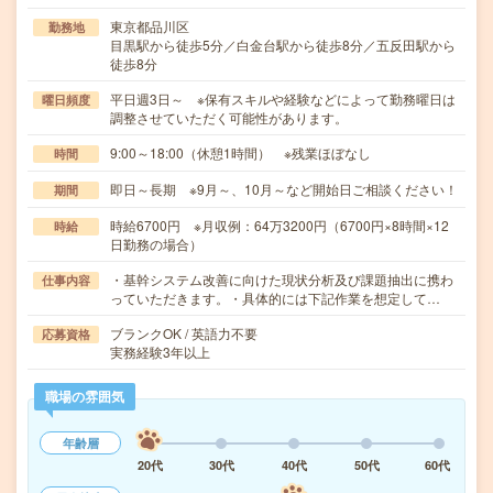
東京都品川区
勤務地
目黒駅から徒歩5分／白金台駅から徒歩8分／五反田駅から
徒歩8分
平日週3日～ ※保有スキルや経験などによって勤務曜日は
曜日頻度
調整させていただく可能性があります。
9:00～18:00（休憩1時間） ※残業ほぼなし
時間
即日～長期 ※9月～、10月～など開始日ご相談ください！
期間
時給6700円 ※月収例：64万3200円（6700円×8時間×12
時給
日勤務の場合）
・基幹システム改善に向けた現状分析及び課題抽出に携わ
仕事内容
っていただきます。・具体的には下記作業を想定して…
ブランクOK / 英語力不要
応募資格
実務経験3年以上
職場の雰囲気
年齢層
20代
30代
40代
50代
60代