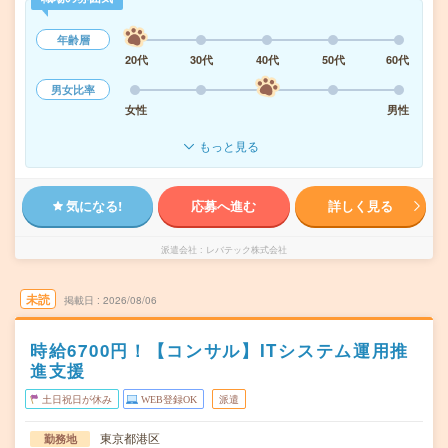
年齢層
20代
30代
40代
50代
60代
男女比率
女性
男性
もっと見る
気になる!
応募へ進む
詳しく見る
派遣会社
レバテック株式会社
未読
掲載日
2026/08/06
時給6700円！【コンサル】ITシステム運用推
進支援
土日祝日が休み
WEB登録OK
派遣
東京都港区
勤務地