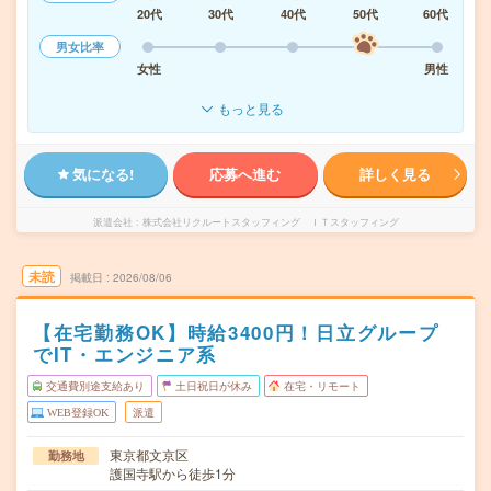
20代
30代
40代
50代
60代
男女比率
女性
男性
もっと見る
気になる!
応募へ進む
詳しく見る
派遣会社
株式会社リクルートスタッフィング ＩＴスタッフィング
未読
掲載日
2026/08/06
【在宅勤務OK】時給3400円！日立グループ
でIT・エンジニア系
交通費別途支給あり
土日祝日が休み
在宅・リモート
WEB登録OK
派遣
東京都文京区
勤務地
護国寺駅から徒歩1分