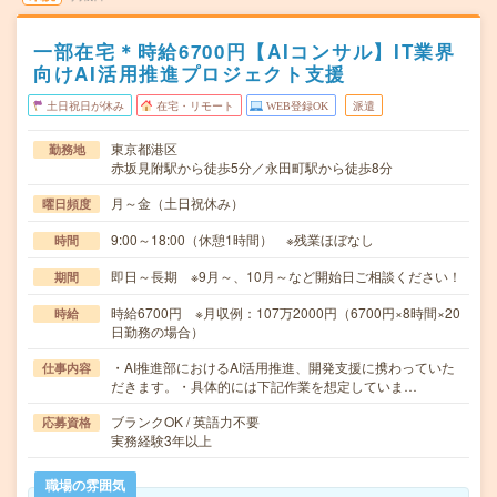
一部在宅＊時給6700円【AIコンサル】IT業界
向けAI活用推進プロジェクト支援
土日祝日が休み
在宅・リモート
WEB登録OK
派遣
東京都港区
勤務地
赤坂見附駅から徒歩5分／永田町駅から徒歩8分
月～金（土日祝休み）
曜日頻度
9:00～18:00（休憩1時間） ※残業ほぼなし
時間
即日～長期 ※9月～、10月～など開始日ご相談ください！
期間
時給6700円 ※月収例：107万2000円（6700円×8時間×20
時給
日勤務の場合）
・AI推進部におけるAI活用推進、開発支援に携わっていた
仕事内容
だきます。・具体的には下記作業を想定していま…
ブランクOK / 英語力不要
応募資格
実務経験3年以上
職場の雰囲気