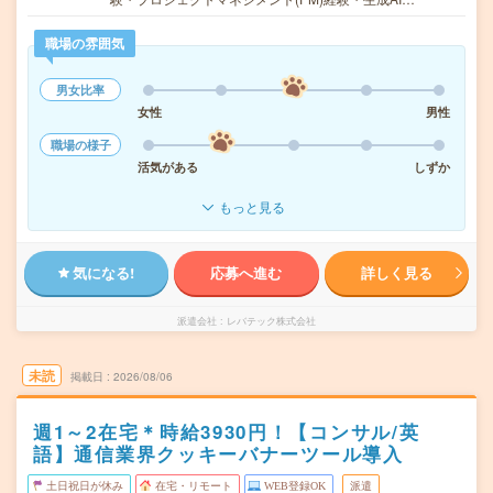
職場の雰囲気
男女比率
女性
男性
職場の様子
活気がある
しずか
もっと見る
気になる!
応募へ進む
詳しく見る
派遣会社
レバテック株式会社
未読
掲載日
2026/08/06
週1～2在宅＊時給3930円！【コンサル/英
語】通信業界クッキーバナーツール導入
土日祝日が休み
在宅・リモート
WEB登録OK
派遣