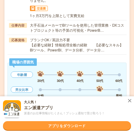
りません。
交通費
1ヶ月3万円を上限として実費支給
大手石油メーカーでBIツールを使用した管理業務・DXコス
仕事内容
トプロジェクト等の予算の可視化・PowerB…
ブランクOK / 英語力不要
応募資格
【必要な経験】情報処理全般の経験 【必要なスキル】
BIツール、PowerBI、データ分析、データ分…
職場の雰囲気
年齢層
20代
30代
40代
50代
60代
男女比率
女性
男性
大人気！
もっと見る
エン派遣アプリ
派遣のお仕事情報がたくさん！プッシュ通知で受け取ろう！
気になる!
応募へ進む
詳しく見る
アプリをダウンロード