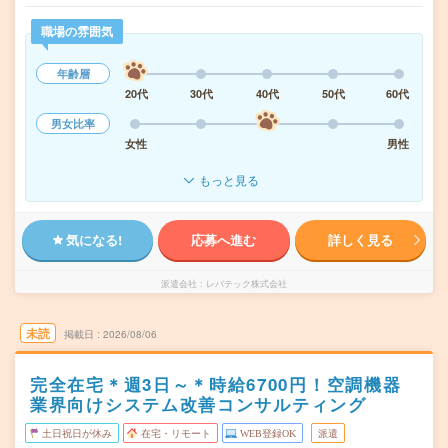
職場の雰囲気
年齢層
20代
30代
40代
50代
60代
男女比率
女性
男性
もっと見る
気になる!
応募へ進む
詳しく見る
派遣会社
レバテック株式会社
未読
掲載日
2026/08/06
完全在宅＊週3日～＊時給6700円！空調機器
業界向けシステム改善コンサルティング
土日祝日が休み
在宅・リモート
WEB登録OK
派遣