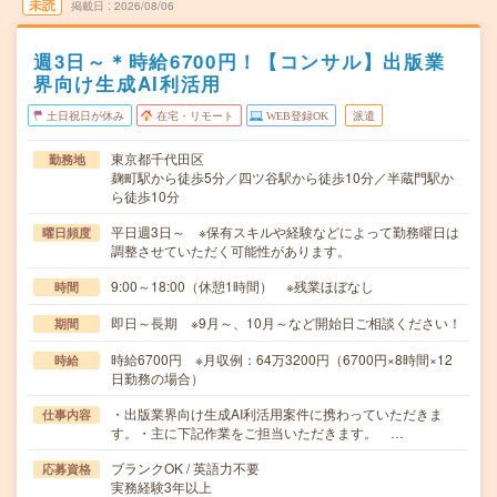
未読
掲載日
2026/08/06
週3日～＊時給6700円！【コンサル】出版業
界向け生成AI利活用
土日祝日が休み
在宅・リモート
WEB登録OK
派遣
東京都千代田区
勤務地
麹町駅から徒歩5分／四ツ谷駅から徒歩10分／半蔵門駅か
ら徒歩10分
平日週3日～ ※保有スキルや経験などによって勤務曜日は
曜日頻度
調整させていただく可能性があります。
9:00～18:00（休憩1時間） ※残業ほぼなし
時間
即日～長期 ※9月～、10月～など開始日ご相談ください！
期間
時給6700円 ※月収例：64万3200円（6700円×8時間×12
時給
日勤務の場合）
・出版業界向け生成AI利活用案件に携わっていただきま
仕事内容
す。・主に下記作業をご担当いただきます。 …
ブランクOK / 英語力不要
応募資格
実務経験3年以上