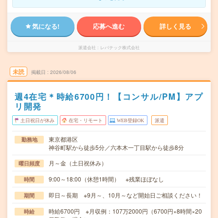
気になる!
応募へ進む
詳しく見る
派遣会社
レバテック株式会社
未読
掲載日
2026/08/06
週4在宅＊時給6700円！【コンサル/PM】アプ
リ開発
土日祝日が休み
在宅・リモート
WEB登録OK
派遣
東京都港区
勤務地
神谷町駅から徒歩5分／六本木一丁目駅から徒歩8分
月～金（土日祝休み）
曜日頻度
9:00～18:00（休憩1時間） ※残業ほぼなし
時間
即日～長期 ※9月～、10月～など開始日ご相談ください！
期間
時給6700円 ※月収例：107万2000円（6700円×8時間×20
時給