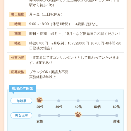
駅から徒歩10分
月～金（土日祝休み）
曜日頻度
9:00～18:00（休憩1時間） ※残業ほぼなし
時間
即日～長期 ※9月～、10月～など開始日ご相談ください！
期間
時給6700円 ※月収例：107万2000円（6700円×8時間×20
時給
日勤務の場合）
・IT業界にてITコンサルタントとして携わっていただきま
仕事内容
す。#在宅あり
ブランクOK / 英語力不要
応募資格
実務経験3年以上
職場の雰囲気
年齢層
20代
30代
40代
50代
60代
男女比率
女性
男性