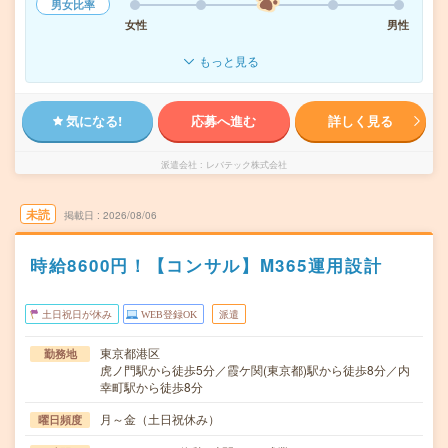
男女比率
女性
男性
もっと見る
気になる!
応募へ進む
詳しく見る
派遣会社
レバテック株式会社
未読
掲載日
2026/08/06
時給8600円！【コンサル】M365運用設計
土日祝日が休み
WEB登録OK
派遣
東京都港区
勤務地
虎ノ門駅から徒歩5分／霞ケ関(東京都)駅から徒歩8分／内
幸町駅から徒歩8分
月～金（土日祝休み）
曜日頻度