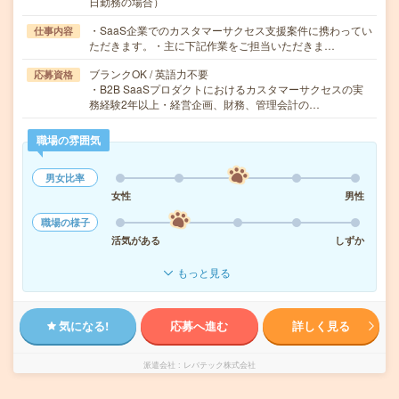
日勤務の場合）
・SaaS企業でのカスタマーサクセス支援案件に携わってい
仕事内容
ただきます。・主に下記作業をご担当いただきま…
ブランクOK / 英語力不要
応募資格
・B2B SaaSプロダクトにおけるカスタマーサクセスの実
務経験2年以上・経営企画、財務、管理会計の…
職場の雰囲気
男女比率
女性
男性
職場の様子
活気がある
しずか
もっと見る
気になる!
応募へ進む
詳しく見る
派遣会社
レバテック株式会社