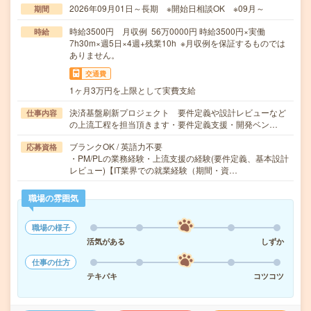
2026年09月01日～長期 ※開始日相談OK ※09月～
期間
時給3500円 月収例 56万0000円 時給3500円×実働
時給
7h30m×週5日×4週+残業10h ※月収例を保証するものでは
ありません。
交通費
1ヶ月3万円を上限として実費支給
決済基盤刷新プロジェクト 要件定義や設計レビューなど
仕事内容
の上流工程を担当頂きます・要件定義支援・開発ベン…
ブランクOK / 英語力不要
応募資格
・PM/PLの業務経験・上流支援の経験(要件定義、基本設計
レビュー)【IT業界での就業経験（期間・資…
職場の雰囲気
職場の様子
活気がある
しずか
仕事の仕方
テキパキ
コツコツ