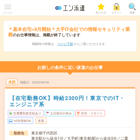
メニュー
気になる!
ログイン
検索
＊基本在宅×8月開始＊大手IT会社での情報セキュリティ業
務
のお仕事情報は、掲載が終了しています
掲載時の情報は、
ページ下部
からご覧いただけます。
お探しの条件に近い派遣のお仕事
未読
掲載日
2026/08/06
【在宅勤務OK】時給2300円！東京でのIT・
エンジニア系
交通費別途支給あり
土日祝日が休み
在宅・リモート
WEB登録OK
派遣
東京都千代田区
勤務地
東京駅から徒歩1分／大手町(東京都)駅から徒歩3分／二重