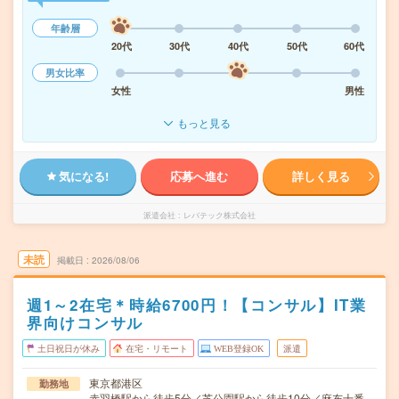
年齢層
20代
30代
40代
50代
60代
男女比率
女性
男性
もっと見る
気になる!
応募へ進む
詳しく見る
派遣会社
レバテック株式会社
未読
掲載日
2026/08/06
週1～2在宅＊時給6700円！【コンサル】IT業
界向けコンサル
土日祝日が休み
在宅・リモート
WEB登録OK
派遣
東京都港区
勤務地
赤羽橋駅から徒歩5分／芝公園駅から徒歩10分／麻布十番