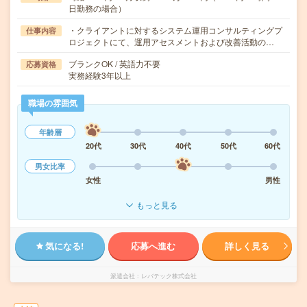
日勤務の場合）
・クライアントに対するシステム運用コンサルティングプ
仕事内容
ロジェクトにて、運用アセスメントおよび改善活動の…
ブランクOK / 英語力不要
応募資格
実務経験3年以上
職場の雰囲気
年齢層
20代
30代
40代
50代
60代
男女比率
女性
男性
もっと見る
気になる!
応募へ進む
詳しく見る
派遣会社
レバテック株式会社