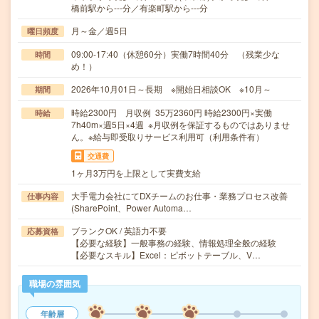
橋前駅から---分／有楽町駅から---分
月～金／週5日
曜日頻度
09:00-17:40（休憩60分）実働7時間40分 （残業少な
時間
め！）
2026年10月01日～長期 ※開始日相談OK ※10月～
期間
時給2300円 月収例 35万2360円 時給2300円×実働
時給
7h40m×週5日×4週 ※月収例を保証するものではありませ
ん。※給与即受取りサービス利用可（利用条件有）
交通費
1ヶ月3万円を上限として実費支給
大手電力会社にてDXチームのお仕事・業務プロセス改善
仕事内容
(SharePoint、Power Automa…
ブランクOK / 英語力不要
応募資格
【必要な経験】一般事務の経験、情報処理全般の経験
【必要なスキル】Excel：ピボットテーブル、V…
職場の雰囲気
年齢層