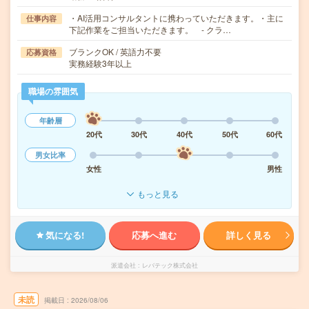
・AI活用コンサルタントに携わっていただきます。・主に
仕事内容
下記作業をご担当いただきます。 - クラ…
ブランクOK / 英語力不要
応募資格
実務経験3年以上
職場の雰囲気
年齢層
20代
30代
40代
50代
60代
男女比率
女性
男性
もっと見る
気になる!
応募へ進む
詳しく見る
派遣会社
レバテック株式会社
未読
掲載日
2026/08/06