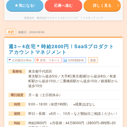
気になる!
応募へ進む
詳しく見る
派遣会社
株式会社リクルートスタッフィング ＩＴスタッフィング
未読
掲載日
2026/08/06
週3～4在宅＊時給2800円！SaaSプロダクト
アカウントマネジメント
土日祝日が休み
在宅・リモート
WEB登録OK
派遣
東京都千代田区
勤務地
東京駅から徒歩5分／大手町(東京都)駅から徒歩8分／有楽
町駅から徒歩10分／二重橋前駅から徒歩10分／銀座駅から
徒歩10分
月～金（土日祝休み）
曜日頻度
9:00～18:00（休憩1時間） ※残業ほぼなし
時間
即日～長期 ※9月～、10月～など開始日ご相談ください！
期間
時給2800円 ※月収例：44万8000円（2800円×8時間×20
時給