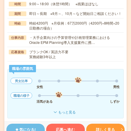
9:00～18:00（休憩1時間） ※残業ほぼなし
時間
即日～長期 ※9月～、10月～など開始日ご相談ください！
期間
時給4200円 ※月収例：67万2000円（4200円×8時間×20
時給
日勤務の場合）
・大手企業向けの予算管理や計画管理業務における
仕事内容
Oracle EPM Planning導入支援案件に携…
ブランクOK / 英語力不要
応募資格
実務経験3年以上
職場の雰囲気
男女比率
女性
男性
職場の様子
活気がある
しずか
もっと見る
気になる!
応募へ進む
詳しく見る