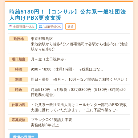
時給5180円！【コンサル】公共系一般社団法
人向けPBX更改支援
土日祝日が休み
WEB登録OK
派遣
東京都豊島区
勤務地
東池袋駅から徒歩5分／都電雑司ケ谷駅から徒歩8分／池袋
駅から徒歩8分
月～金（土日祝休み）
曜日頻度
9:00～18:00（休憩1時間） ※残業ほぼなし
時間
即日～長期 ※9月～、10月～など開始日ご相談ください！
期間
時給5180円 ※月収例：82万8800円（5180円×8時間×20
時給
日勤務の場合）
・公共系一般社団法人向けコールセンター部門のPBX更改
仕事内容
支援に携わっていただきます。・主に下記作業をご…
ブランクOK / 英語力不要
応募資格
実務経験3年以上
職場の雰囲気