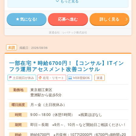
もっと見る
気になる!
応募へ進む
詳しく見る
派遣会社
レバテック株式会社
未読
掲載日
2026/08/06
一部在宅＊時給6700円！【コンサル】ITイン
フラ運用アセスメント改善コンサル
土日祝日が休み
在宅・リモート
WEB登録OK
派遣
東京都江東区
勤務地
豊洲駅から徒歩5分
月～金（土日祝休み）
曜日頻度
9:00～18:00（休憩1時間） ※残業ほぼなし
時間
即日～長期 ※9月～、10月～など開始日ご相談ください！
期間
時給6700円 ※月収例：107万2000円（6700円×8時間×20
時給