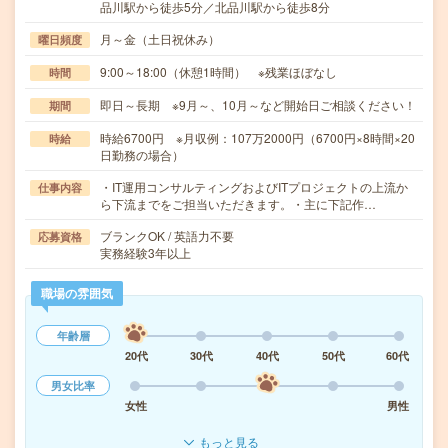
品川駅から徒歩5分／北品川駅から徒歩8分
月～金（土日祝休み）
曜日頻度
9:00～18:00（休憩1時間） ※残業ほぼなし
時間
即日～長期 ※9月～、10月～など開始日ご相談ください！
期間
時給6700円 ※月収例：107万2000円（6700円×8時間×20
時給
日勤務の場合）
・IT運用コンサルティングおよびITプロジェクトの上流か
仕事内容
ら下流までをご担当いただきます。・主に下記作…
ブランクOK / 英語力不要
応募資格
実務経験3年以上
職場の雰囲気
年齢層
20代
30代
40代
50代
60代
男女比率
女性
男性
もっと見る