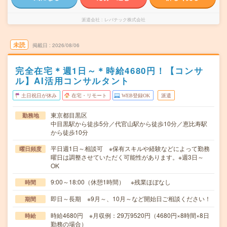
派遣会社
レバテック株式会社
未読
掲載日
2026/08/06
完全在宅＊週1日～＊時給4680円！【コンサ
ル】AI活用コンサルタント
土日祝日が休み
在宅・リモート
WEB登録OK
派遣
東京都目黒区
勤務地
中目黒駅から徒歩5分／代官山駅から徒歩10分／恵比寿駅
から徒歩10分
平日週1日～相談可 ※保有スキルや経験などによって勤務
曜日頻度
曜日は調整させていただく可能性があります。※週3日～
OK
9:00～18:00（休憩1時間） ※残業ほぼなし
時間
即日～長期 ※9月～、10月～など開始日ご相談ください！
期間
時給4680円 ※月収例：29万9520円（4680円×8時間×8日
時給
勤務の場合）