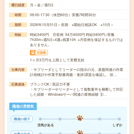
月～金／週5日
曜日頻度
09:00-17:30（休憩60分）実働7時間30分
時間
2026年10月01日～長期 ※開始日相談OK ※10月～
期間
時給3400円 月収例 54万4000円 時給3400円×実働
時給
7h30m×週5日×4週+残業10h ※月収例を保証するものでは
ありません。
交通費
1ヶ月3万円を上限として実費支給
・サブリーダとしてリーダーの指示の元、基盤関連の作業
仕事内容
計画検討や作業手順書再鑑・進捗/課題を確認し、状…
ブランクOK / 英語力不要
応募資格
・サブリーダーやリーダーとして複数案件を横断して対応
した経験・Windowsサーバ関連の業務経験【I…
職場の雰囲気
職場の様子
活気がある
しずか
仕事の仕方