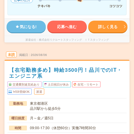
テキパキ
コツコツ
気になる!
応募へ進む
詳しく見る
派遣会社
株式会社リクルートスタッフィング ＩＴスタッフィング
未読
掲載日
2026/08/06
【在宅勤務多め】時給3500円！品川でのIT・
エンジニア系
交通費別途支給あり
土日祝日が休み
在宅・リモート
WEB登録OK
派遣
東京都港区
勤務地
品川駅から徒歩5分
月～金／週5日
曜日頻度
09:00-17:30（休憩60分）実働7時間30分
時間