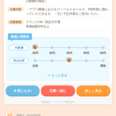
日勤務の場合）
・アプリ開発におけるフィールドセールス、PM作業に携わ
仕事内容
っていただきます。・主に下記作業をご担当いただ…
ブランクOK / 英語力不要
応募資格
実務経験3年以上
職場の雰囲気
年齢層
20代
30代
40代
50代
60代
男女比率
女性
男性
もっと見る
気になる!
応募へ進む
詳しく見る
派遣会社
レバテック株式会社
未読
掲載日
2026/08/06