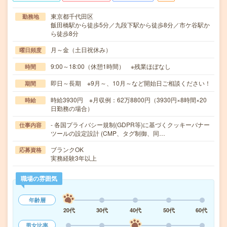
東京都千代田区
勤務地
飯田橋駅から徒歩5分／九段下駅から徒歩8分／市ケ谷駅か
ら徒歩8分
月～金（土日祝休み）
曜日頻度
9:00～18:00（休憩1時間） ※残業ほぼなし
時間
即日～長期 ※9月～、10月～など開始日ご相談ください！
期間
時給3930円 ※月収例：62万8800円（3930円×8時間×20
時給
日勤務の場合）
- 各国プライバシー規制(GDPR等)に基づくクッキーバナー
仕事内容
ツールの設定設計 (CMP、タグ制御、同…
ブランクOK
応募資格
実務経験3年以上
職場の雰囲気
年齢層
20代
30代
40代
50代
60代
男女比率