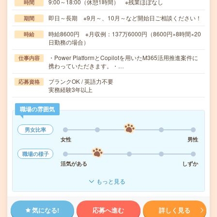
9:00～18:00（休憩1時間） ※残業ほぼなし
時間
即日～長期 ※9月～、10月～など開始日ご相談ください！
期間
時給8600円 ※月収例：137万6000円（8600円×8時間×20
時給
日勤務の場合）
・Power PlatformとCopilotを用いたM365活用推進案件に
仕事内容
携わっていただきます。・…
ブランクOK / 英語力不要
応募資格
実務経験3年以上
職場の雰囲気
男女比率
女性
男性
職場の様子
活気がある
しずか
もっと見る
気になる!
応募へ進む
詳しく見る