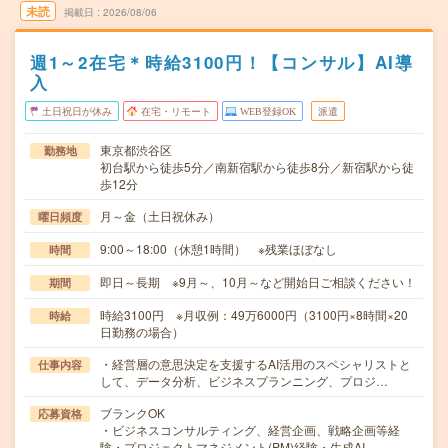
未読
掲載日
2026/08/06
週1～2在宅＊時給3100円！【コンサル】AI導
入
土日祝日が休み
在宅・リモート
WEB登録OK
派遣
東京都渋谷区
勤務地
初台駅から徒歩5分／南新宿駅から徒歩8分／新宿駅から徒
歩12分
月～金（土日祝休み）
曜日頻度
9:00～18:00（休憩1時間） ※残業ほぼなし
時間
即日～長期 ※9月～、10月～など開始日ご相談ください！
期間
時給3100円 ※月収例：49万6000円（3100円×8時間×20
時給
日勤務の場合）
・経営層の意思決定を支援するAI活用のスペシャリストと
仕事内容
して、データ分析、ビジネスプランニング、プロジ…
ブランクOK
応募資格
・ビジネスコンサルティング、経営企画、戦略企画等経
験・プロジェクトマネジメント(PM)経験・生成AI…