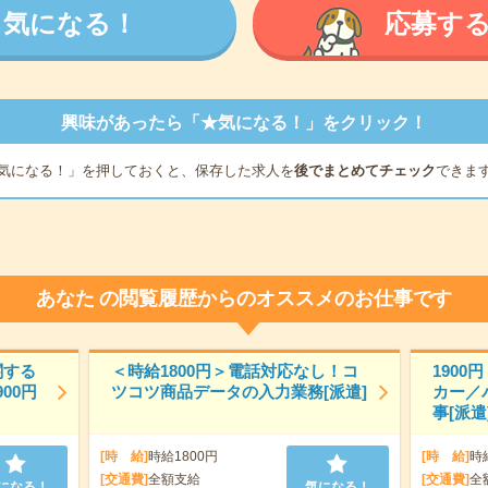
気になる！
応募す
興味があったら「★気になる！」をクリック！
気になる！」を押しておくと、保存した求人を
後でまとめてチェック
できま
あなた
の閲覧履歴からのオススメのお仕事です
関する
＜時給1800円＞電話対応なし！コ
190
00円
ツコツ商品データの入力業務[派遣]
カー／
事[派遣
[時 給]
時給1800円
[時 給]
時
[交通費]
全額支給
[交通費]
全
になる！
気になる！