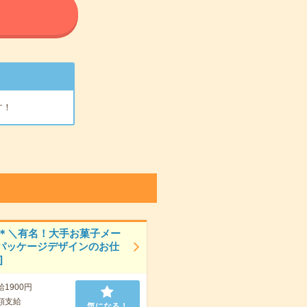
る
す！
0円＊＼有名！大手お菓子メー
パッケージデザインのお仕
]
給1900円
額支給
気になる！