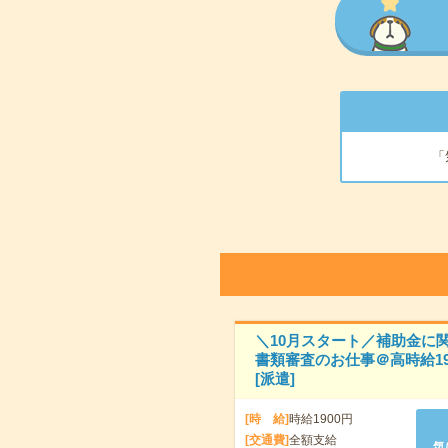
「
＼10月スタート／補助金に
書類審査のお仕事＠高時給19
[派遣]
[時 給]
時給1900円
[交通費]
全額支給
気