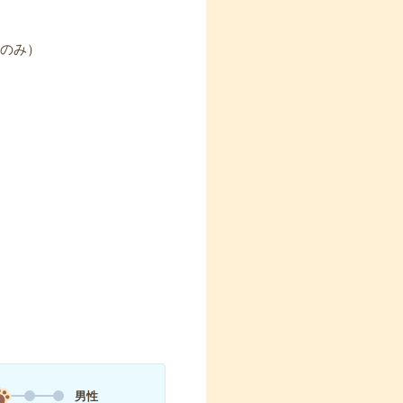
電のみ）
男性