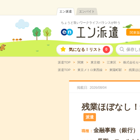
エン派遣
エンバイト
ちょうど良いワークライフバランスが叶う
関東版
気になる！リスト
0
保存し
派遣TOP
関東
東京都
江東区
株式会社セ
派遣TOP
東京メトロ東西線
東陽町駅
残業ほ
掲載日
2026
/
08
/
04
残業ほぼなし！
派遣
金融事務（銀行）
職種