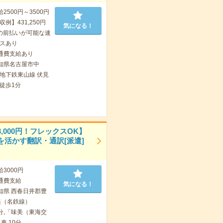
給2500円～3500円
例】431,250円
気になる！
の前払いが可能な速
スあり
通費支給あり
知県名古屋市中
地下鉄東山線 伏見
徒歩1分
,000円！フレックスOK】
を活かす翻訳・通訳[派遣]
給3000円
通費支給
気になる！
知県 西春日井郡豊
美（名鉄線）
0分,「味美（東海交
車 10分