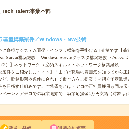
ech Talent事業本部
基盤構築案件／Windows・NW技術
に多様なシステム開発・インフラ構築を手掛けるIT企業です【募集要員
Server構築経験 ・Windows Serverクラスタ構築経験 ・Active D
要員（2）】ネットワーク ＜必須スキル＞・ネットワーク構築経験
な案件をご紹介します＾＾】「まずは職場の雰囲気を知ってから正
など、勤務形態や条件に合わせて働き方をご提案！＜紹介予定派遣
等を目指す仕組みです。ご希望あればアデコの正社員採用も同時選
ンペーン＞アデコでの就業開始で、就業応援金1万円支給（対象は
選考・登録
派遣会社概要