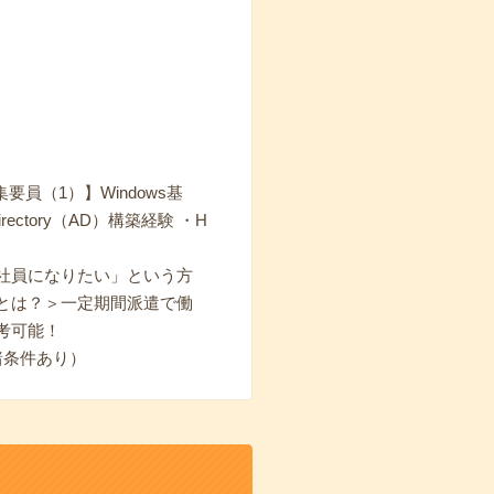
（1）】Windows基
irectory（AD）構築経験 ・H
社員になりたい」という方
とは？＞一定期間派遣で働
考可能！
諸条件あり）