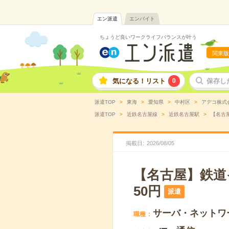
エン派遣
エンバイト
ちょうど良いワークライフバランスが叶う
関東版
気になる！リスト
0
保存し
派遣TOP
東海
愛知県
中村区
アデコ株式会社
派遣TOP
近鉄名古屋線
近鉄名古屋駅
【名古屋
掲載日
2026
/
08
/
05
【名古屋】鉄道イ
50円
派遣
サーバ・ネットワ
職種