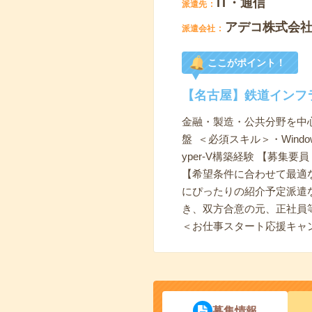
IT・通信
派遣先
アデコ株式会社 T
派遣会社
ここがポイント！
【名古屋】鉄道インフラ
金融・製造・公共分野を中心
盤 ＜必須スキル＞・Windows 
yper-V構築経験 【募集
【希望条件に合わせて最適
にぴったりの紹介予定派遣
き、双方合意の元、正社員
＜お仕事スタート応援キャ
募集情報