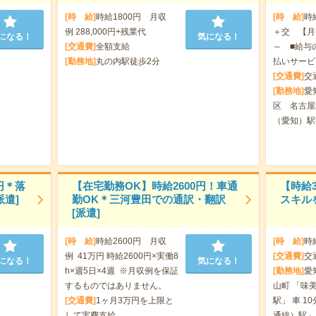
[時 給]
時給1800円 月収
[時 給]
時
例 288,000円+残業代
＋交 【月収
になる！
気になる！
[交通費]
全額支給
～ ■給与
[勤務地]
丸の内駅徒歩2分
払いサービ
[交通費]
交
[勤務地]
愛
区 名古屋
（愛知）駅
円＊落
【在宅勤務OK】時給2600円！車通
【時給3
遣]
勤OK＊三河豊田での通訳・翻訳
スキル
[派遣]
[時 給]
時給2600円 月収
[時 給]
時
例 41万円 時給2600円×実働8
[交通費]
交
になる！
気になる！
h×週5日×4週 ※月収例を保証
[勤務地]
愛
するものではありません。
山町 「味
[交通費]
1ヶ月3万円を上限と
駅」 車 1
して実費支給
通線）駅」 