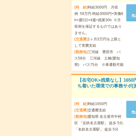
[時 給]
時給3000円 月収
例 59万円 時給3000円×実働8
気
h×週5日×4週+残業30h ※月
収例を保証するものではあり
ません。
[交通費]
1ヶ月3万円を上限と
して実費支給
[勤務地]
三河線 豊田市 バ
ス58分 三河線 土橋(愛知
県) バス75分 ※車通勤可能
【在宅OK×残業なし】1650
ち着いた環境での事務サポ[派
[時 給]
時給1650円
[交通費]
交通費支給
気
[勤務地]
愛知県 名古屋市中村
区 「近鉄名古屋駅」 徒歩 5分,
「名鉄名古屋駅」 徒歩 5分