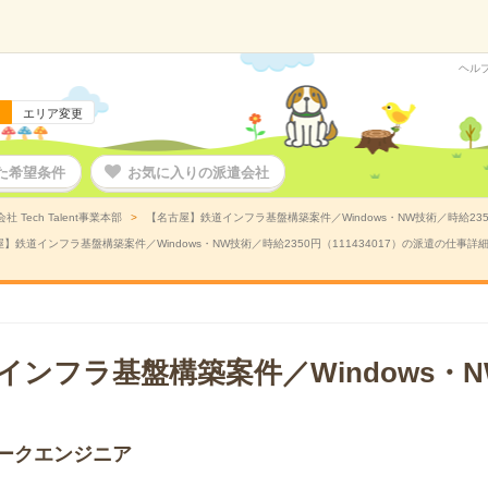
ヘル
エリア変更
た希望条件
お気に入りの派遣会社
 Tech Talent事業本部
【名古屋】鉄道インフラ基盤構築案件／Windows・NW技術／時給235
】鉄道インフラ基盤構築案件／Windows・NW技術／時給2350円（111434017）の派遣の仕事詳
ンフラ基盤構築案件／Windows・N
ークエンジニア