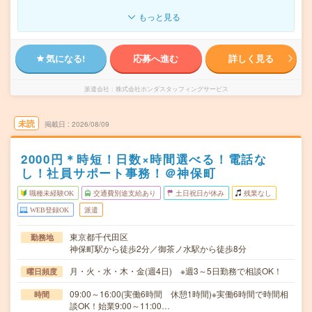
もっと見る
気になる!
応募へ進む
詳しく見る
派遣会社
株式会社ホンダスタッフィングサービス
未読
掲載日
2026/08/09
2000円＊時短！日数×時間選べる！電話な
し！社員サポート事務！＠神保町
職種未経験OK
交通費別途支給あり
土日祝日が休み
残業なし
WEB登録OK
派遣
東京都千代田区
勤務地
神保町駅から徒歩2分／御茶ノ水駅から徒歩8分
月・火・水・木・金(週4日) ※週3～5日勤務で相談OK！
曜日頻度
09:00～16:00(実働6時間 休憩1時間)※実働6時間で時間相
時間
談OK！始業9:00～11:00…