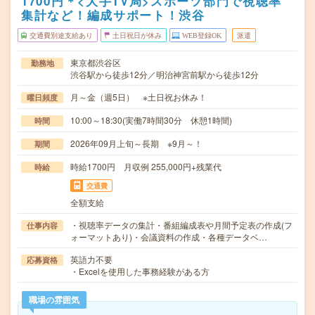
1700円＊<大手TV局>スポーツ部門で視聴率
集計など！編成サポート！渋谷
交通費別途支給あり
土日祝日が休み
WEB登録OK
派遣
東京都渋谷区
勤務地
渋谷駅から徒歩12分／明治神宮前駅から徒歩12分
月～金（週5日） ※土日祝お休み！
曜日頻度
10:00～18:30(実働7時間30分 休憩1時間)
時間
2026年09月上旬～長期 ※9月～！
期間
時給1700円 月収例 255,000円+残業代
時給
交通費
全額支給
・視聴率データの集計・番組編成表や月間予定表の作成(フ
仕事内容
ォーマットあり)・会議資料の作成・各種データベ…
英語力不要
応募資格
・Excelを使用した事務経験がある方
職場の雰囲気