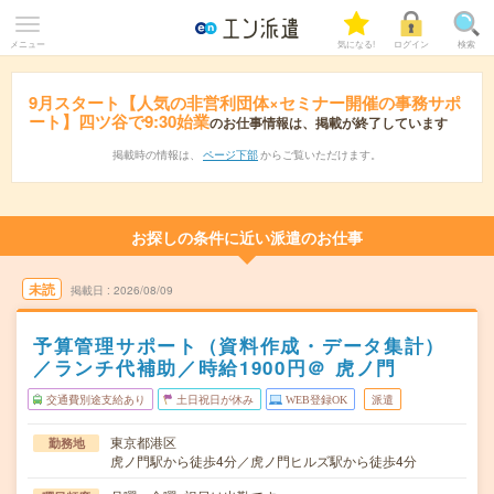
メニュー
気になる!
ログイン
検索
9月スタート【人気の非営利団体×セミナー開催の事務サポ
ート】四ツ谷で9:30始業
のお仕事情報は、掲載が終了しています
掲載時の情報は、
ページ下部
からご覧いただけます。
お探しの条件に近い派遣のお仕事
未読
掲載日
2026/08/09
予算管理サポート（資料作成・データ集計）
／ランチ代補助／時給1900円＠ 虎ノ門
交通費別途支給あり
土日祝日が休み
WEB登録OK
派遣
東京都港区
勤務地
虎ノ門駅から徒歩4分／虎ノ門ヒルズ駅から徒歩4分