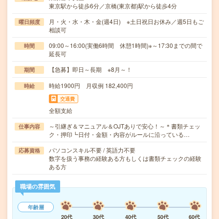
東京駅から徒歩6分／京橋(東京都)駅から徒歩4分
月・火・水・木・金(週4日) ※土日祝日お休み／週5日もご
曜日頻度
相談可
09:00～16:00(実働6時間 休憩1時間)※～17:30までの間で
時間
延長可
【急募】即日～長期 ※8月～！
期間
時給1900円 月収例 182,400円
時給
交通費
全額支給
～引継ぎ＆マニュアル＆OJTありで安心！～＊書類チェッ
仕事内容
ク・押印┗日付・金額・内容がルールに沿っている…
パソコンスキル不要 / 英語力不要
応募資格
数字を扱う事務の経験ある方もしくは書類チェックの経験
ある方
職場の雰囲気
年齢層
20代
30代
40代
50代
60代