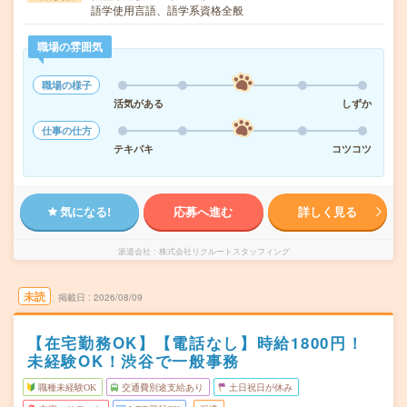
語学使用言語、語学系資格全般
職場の雰囲気
職場の様子
活気がある
しずか
仕事の仕方
テキパキ
コツコツ
気になる!
応募へ進む
詳しく見る
派遣会社
株式会社リクルートスタッフィング
未読
掲載日
2026/08/09
【在宅勤務OK】【電話なし】時給1800円！
未経験OK！渋谷で一般事務
職種未経験OK
交通費別途支給あり
土日祝日が休み