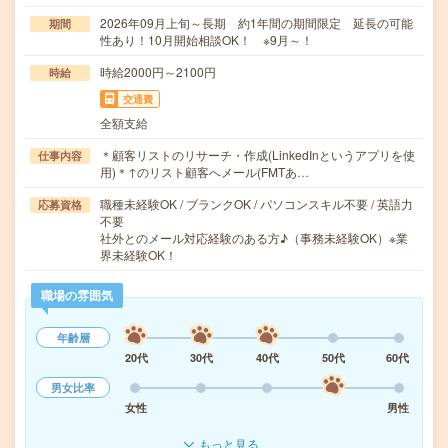
2026年09月上旬～長期 約1年間の期間限定 延長の可能
期間
性あり！10月開始相談OK！ ※9月～！
時給2000円～2100円
時給
交通費
全額支給
＊顧客リストのリサーチ・作成(LinkedInというアプリを使
仕事内容
用)＊↑のリスト顧客へメール(FMTあ…
職種未経験OK / ブランクOK / パソコンスキル不要 / 英語力
応募資格
不要
社外とのメール対応経験のある方♪（事務未経験OK）※業
界未経験OK！
職場の雰囲気
年齢層
20代
30代
40代
50代
60代
男女比率
女性
男性
もっと見る