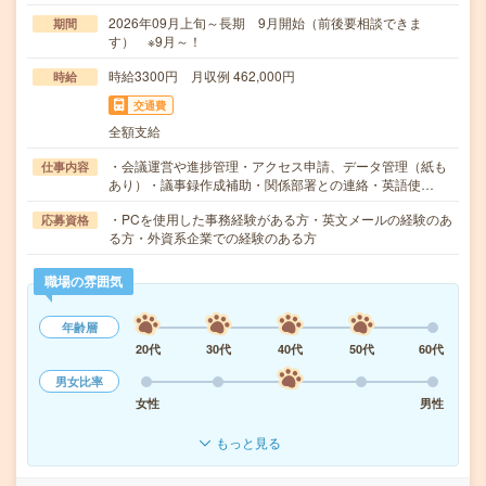
2026年09月上旬～長期 9月開始（前後要相談できま
期間
す） ※9月～！
時給3300円 月収例 462,000円
時給
交通費
全額支給
・会議運営や進捗管理・アクセス申請、データ管理（紙も
仕事内容
あり）・議事録作成補助・関係部署との連絡・英語使…
・PCを使用した事務経験がある方・英文メールの経験のあ
応募資格
る方・外資系企業での経験のある方
職場の雰囲気
年齢層
20代
30代
40代
50代
60代
男女比率
女性
男性
もっと見る