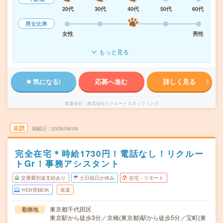
20代
30代
40代
50代
60代
男女比率
女性
男性
もっと見る
気になる!
応募へ進む
詳しく見る
派遣会社
株式会社リクルートスタッフィング
未読
掲載日
2026/08/09
完全在宅＊時給1730円！電話なし！リクルー
トGr！事務アシスタント
交通費別途支給あり
土日祝日が休み
在宅・リモート
WEB登録OK
派遣
東京都千代田区
勤務地
東京駅から徒歩3分／京橋(東京都)駅から徒歩5分／宝町(東