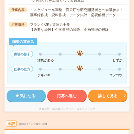
・スケジュール調整・官公庁や研究開発者との会議参加・
仕事内容
議事録作成・資料作成・データ集計・必要解析データ…
ブランクOK / 英語力不要
応募資格
【必要な経験】企画事務の経験、企画管理の経験
職場の雰囲気
職場の様子
活気がある
しずか
仕事の仕方
テキパキ
コツコツ
気になる!
応募へ進む
詳しく見る
派遣会社
株式会社リクルートスタッフィング
未読
掲載日
2026/08/09