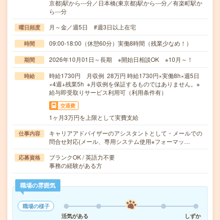
京都)駅から---分／日本橋(東京都)駅から---分／有楽町駅か
ら---分
月～金／週5日 #週3日以上在宅
曜日頻度
09:00-18:00（休憩60分）実働8時間（残業少なめ！）
時間
2026年10月01日～長期 ※開始日相談OK ※10月～！
期間
時給1730円 月収例 28万円 時給1730円×実働8h×週5日
時給
×4週+残業5h ※月収例を保証するものではありません。※
給与即受取りサービス利用可（利用条件有）
交通費
1ヶ月3万円を上限として実費支給
キャリアアドバイザーのアシスタントとして・メールでの
仕事内容
問合せ対応(メール、専用システム使用※フォーマッ…
ブランクOK / 英語力不要
応募資格
事務の経験がある方
職場の雰囲気
職場の様子
活気がある
しずか