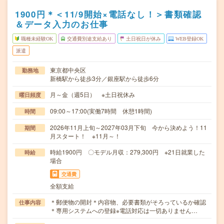
1900円＊＜11/9開始×電話なし！＞書類確認
＆データ入力のお仕事
職種未経験OK
交通費別途支給あり
土日祝日が休み
WEB登録OK
派遣
東京都中央区
勤務地
新橋駅から徒歩3分／銀座駅から徒歩6分
月～金（週5日） ※土日祝休み
曜日頻度
09:00～17:00(実働7時間 休憩1時間)
時間
2026年11月上旬～2027年03月下旬 今から決めよう！11
期間
月スタート！ ※11月～！
時給1900円 〇モデル月収：279,300円 ※21日就業した
時給
場合
交通費
全額支給
＊郵便物の開封＊内容物、必要書類がそろっているか確認
仕事内容
＊専用システムへの登録※電話対応は一切ありません…