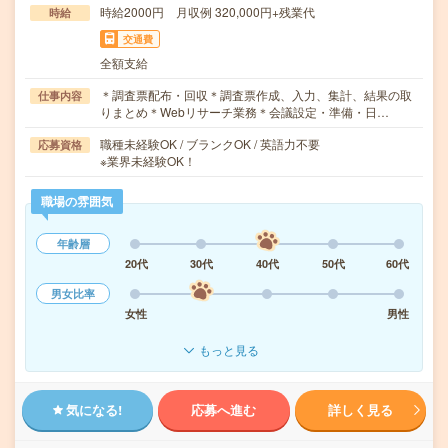
時給2000円 月収例 320,000円+残業代
時給
交通費
全額支給
＊調査票配布・回収＊調査票作成、入力、集計、結果の取
仕事内容
りまとめ＊Webリサーチ業務＊会議設定・準備・日…
職種未経験OK / ブランクOK / 英語力不要
応募資格
※業界未経験OK！
職場の雰囲気
年齢層
20代
30代
40代
50代
60代
男女比率
女性
男性
もっと見る
気になる!
応募へ進む
詳しく見る