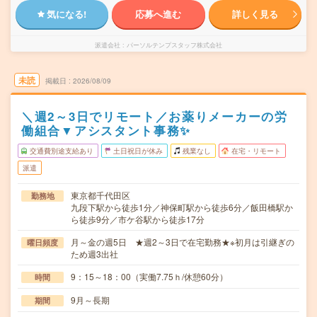
気になる!
応募へ進む
詳しく見る
派遣会社
パーソルテンプスタッフ株式会社
未読
掲載日
2026/08/09
＼週2～3日でリモート／お薬りメーカーの労
働組合▼アシスタント事務✨
交通費別途支給あり
土日祝日が休み
残業なし
在宅・リモート
派遣
東京都千代田区
勤務地
九段下駅から徒歩1分／神保町駅から徒歩6分／飯田橋駅か
ら徒歩9分／市ケ谷駅から徒歩17分
月～金の週5日 ★週2～3日で在宅勤務★※初月は引継ぎの
曜日頻度
ため週3出社
9：15～18：00（実働7.75ｈ/休憩60分）
時間
9月～長期
期間