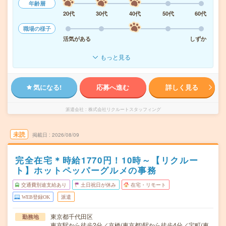
年齢層
20代
30代
40代
50代
60代
職場の様子
活気がある
しずか
もっと見る
気になる!
応募へ進む
詳しく見る
派遣会社
株式会社リクルートスタッフィング
未読
掲載日
2026/08/09
完全在宅＊時給1770円！10時～【リクルー
ト】ホットペッパーグルメの事務
交通費別途支給あり
土日祝日が休み
在宅・リモート
WEB登録OK
派遣
東京都千代田区
勤務地
東京駅から徒歩2分／京橋(東京都)駅から徒歩4分／宝町(東