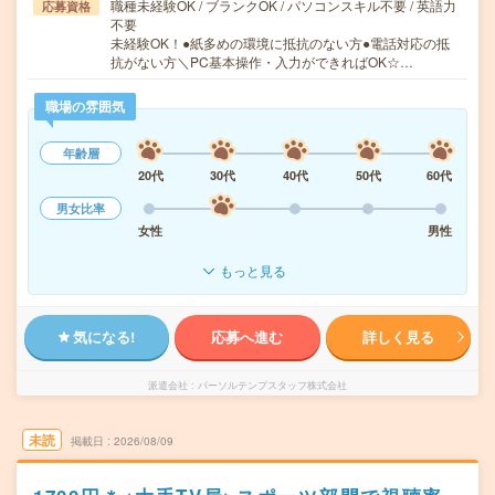
職種未経験OK / ブランクOK / パソコンスキル不要 / 英語力
応募資格
不要
未経験OK！●紙多めの環境に抵抗のない方●電話対応の抵
抗がない方＼PC基本操作・入力ができればOK☆…
職場の雰囲気
年齢層
20代
30代
40代
50代
60代
男女比率
女性
男性
もっと見る
気になる!
応募へ進む
詳しく見る
派遣会社
パーソルテンプスタッフ株式会社
未読
掲載日
2026/08/09