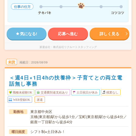
仕事の仕方
テキパキ
コツコツ
気になる!
応募へ進む
詳しく見る
派遣会社
株式会社リクルートスタッフィング
未読
掲載日
2026/08/09
＜週4日×1日4hの扶養枠＞子育てとの両立電
話無し事務
職種未経験OK
交通費別途支給あり
土日祝日が休み
残業なし
WEB登録OK
派遣
東京都中央区
勤務地
京橋(東京都)駅から徒歩1分／宝町(東京都)駅から徒歩4分／
銀座一丁目駅から徒歩4分
シフト制※土日休み！
曜日頻度