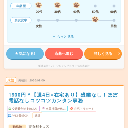
年齢層
20代
30代
40代
50代
60代
男女比率
女性
男性
もっと見る
気になる!
応募へ進む
詳しく見る
派遣会社
パーソルテンプスタッフ株式会社
未読
掲載日
2026/08/09
1900円＊【週4日×在宅あり】残業なし！ほぼ
電話なしコツコツカンタン事務
交通費別途支給あり
土日祝日が休み
在宅・リモート
WEB登録OK
派遣
東京都中央区
勤務地