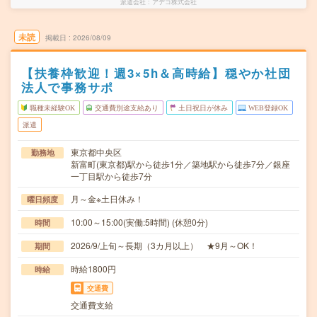
派遣会社
アデコ株式会社
未読
掲載日
2026/08/09
【扶養枠歓迎！週3×5h＆高時給】穏やか社団
法人で事務サポ
職種未経験OK
交通費別途支給あり
土日祝日が休み
WEB登録OK
派遣
東京都中央区
勤務地
新富町(東京都)駅から徒歩1分／築地駅から徒歩7分／銀座
一丁目駅から徒歩7分
月～金※土日休み！
曜日頻度
10:00～15:00(実働:5時間) (休憩0分)
時間
2026/9/上旬～長期（3カ月以上） ★9月～OK！
期間
時給1800円
時給
交通費
交通費支給