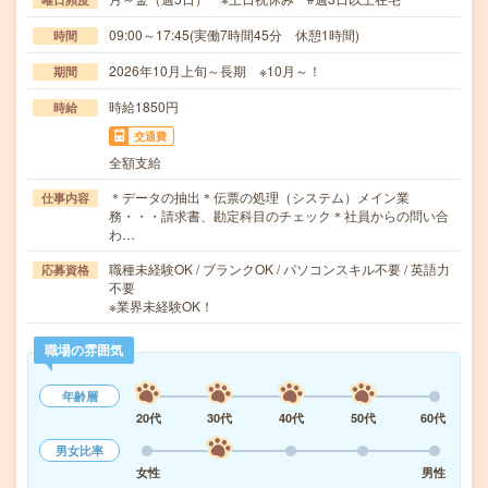
09:00～17:45(実働7時間45分 休憩1時間)
時間
2026年10月上旬～長期 ※10月～！
期間
時給1850円
時給
交通費
全額支給
＊データの抽出＊伝票の処理（システム）メイン業
仕事内容
務・・・請求書、勘定科目のチェック＊社員からの問い合
わ…
職種未経験OK / ブランクOK / パソコンスキル不要 / 英語力
応募資格
不要
※業界未経験OK！
職場の雰囲気
年齢層
20代
30代
40代
50代
60代
男女比率
女性
男性