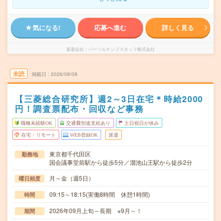
気になる!
応募へ進む
詳しく見る
派遣会社
パーソルテンプスタッフ株式会社
未読
掲載日
2026/08/09
【三菱総合研究所】週2～3日在宅＊時給2000
円！調査票配布・回収など事務
職種未経験OK
交通費別途支給あり
土日祝日が休み
在宅・リモート
WEB登録OK
派遣
東京都千代田区
勤務地
国会議事堂前駅から徒歩5分／溜池山王駅から徒歩2分
月～金（週5日）
曜日頻度
09:15～18:15(実働8時間 休憩1時間)
時間
2026年09月上旬～長期 ※9月～！
期間