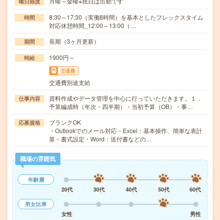
月曜～金曜※祝日は出勤です
曜日頻度
8:30～17:30（実働8時間）を基本としたフレックスタイム
時間
対応休憩時間_12:00～13:00（…
長期（3ヶ月更新）
期間
1900円～
時給
交通費
交通費別途支給
資料作成やデータ管理を中心に行っていただきます。１．
仕事内容
予算編成時（年次・四半期）・当初予算（OB）・事…
ブランクOK
応募資格
・Outlookでのメール対応・Excel：基本操作、簡単な表計
算・書式設定・Word：送付書などの…
職場の雰囲気
年齢層
20代
30代
40代
50代
60代
男女比率
女性
男性