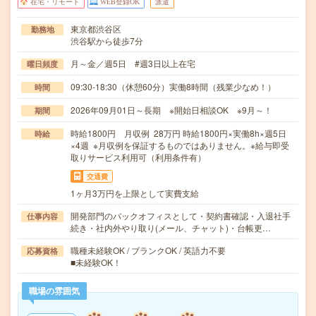
在宅・リモート
WEB登録OK
派遣
東京都渋谷区
勤務地
渋谷駅から徒歩7分
月～金／週5日 #週3日以上在宅
曜日頻度
09:30-18:30（休憩60分）実働8時間（残業少なめ！）
時間
2026年09月01日～長期 ※開始日相談OK ※9月～！
期間
時給1800円 月収例 28万円 時給1800円×実働8h×週5日
時給
×4週 ※月収例を保証するものではありません。※給与即受
取りサービス利用可（利用条件有）
交通費
1ヶ月3万円を上限として実費支給
開発部門のバックオフィスとして・契約書確認・入退社手
仕事内容
続き・社内外やり取り(メール、チャット)・台帳更…
職種未経験OK / ブランクOK / 英語力不要
応募資格
■未経験OK！
職場の雰囲気