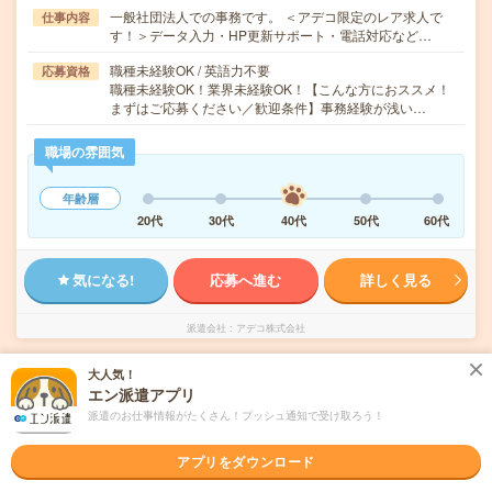
一般社団法人での事務です。 ＜アデコ限定のレア求人で
仕事内容
す！＞データ入力・HP更新サポート・電話対応など…
職種未経験OK / 英語力不要
応募資格
職種未経験OK！業界未経験OK！【こんな方におススメ！
まずはご応募ください／歓迎条件】事務経験が浅い…
職場の雰囲気
年齢層
20代
30代
40代
50代
60代
気になる!
応募へ進む
詳しく見る
派遣会社
アデコ株式会社
大人気！
未読
掲載日
2026/08/09
エン派遣アプリ
派遣のお仕事情報がたくさん！プッシュ通知で受け取ろう！
週3日×時短！＜エンタメ企業でのコツコツ事
務＞アニメ好き歓迎
アプリをダウンロード