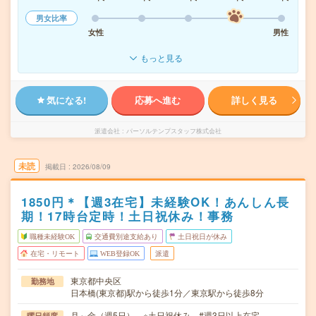
男女比率
女性
男性
もっと見る
気になる!
応募へ進む
詳しく見る
派遣会社
パーソルテンプスタッフ株式会社
未読
掲載日
2026/08/09
1850円＊【週3在宅】未経験OK！あんしん長
期！17時台定時！土日祝休み！事務
職種未経験OK
交通費別途支給あり
土日祝日が休み
在宅・リモート
WEB登録OK
派遣
東京都中央区
勤務地
日本橋(東京都)駅から徒歩1分／東京駅から徒歩8分
月～金（週5日） ※土日祝休み #週3日以上在宅
曜日頻度