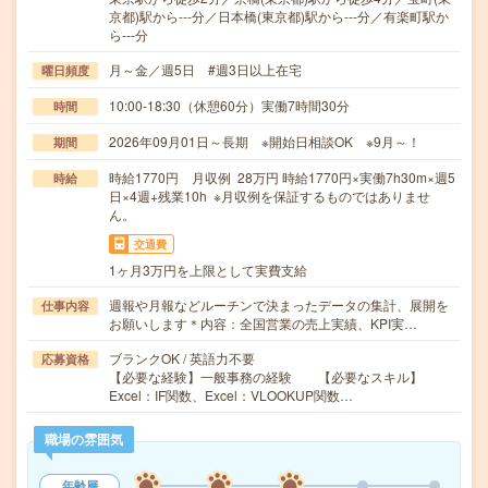
京都)駅から---分／日本橋(東京都)駅から---分／有楽町駅か
ら---分
月～金／週5日 #週3日以上在宅
曜日頻度
10:00-18:30（休憩60分）実働7時間30分
時間
2026年09月01日～長期 ※開始日相談OK ※9月～！
期間
時給1770円 月収例 28万円 時給1770円×実働7h30m×週5
時給
日×4週+残業10h ※月収例を保証するものではありませ
ん。
交通費
1ヶ月3万円を上限として実費支給
週報や月報などルーチンで決まったデータの集計、展開を
仕事内容
お願いします＊内容：全国営業の売上実績、KPI実…
ブランクOK / 英語力不要
応募資格
【必要な経験】一般事務の経験 【必要なスキル】
Excel：IF関数、Excel：VLOOKUP関数…
職場の雰囲気
年齢層