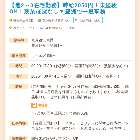
【週2～3在宅勤務】時給2050円！未経験
OK！残業ほぼなし▼豊洲で一般事務
職種未経験OK
交通費別途支給あり
土日祝日が休み
在宅・リモート
WEB登録OK
派遣
東京都江東区
勤務地
豊洲駅から徒歩1分
月～金／週5日
曜日頻度
09:00-17:30（休憩60分）実働7時間30分（残業少なめ！）
時間
2026年09月14日～長期 ※開始日相談OK ※9月～！
期間
時給2050円 月収例 30万円 時給2050円×実働7h30m×週5
時給
日×4週 ※月収例を保証するものではありません。※給与即
受取りサービス利用可（利用条件有）
交通費
1ヶ月3万円を上限として実費支給
【英語使用あり】！サステナビリティに関する部内のアシ
仕事内容
スタント業務・外部アンケートの取りまとめ・社内申…
職種未経験OK / ブランクOK
応募資格