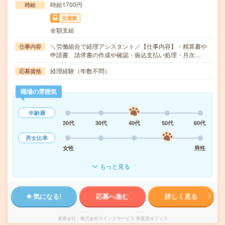
時給1700円
時給
交通費
全額支給
＼労働組合で経理アシスタント／【仕事内容】・精算書や
仕事内容
申請書、請求書の作成や確認・振込支払い処理・月次…
経理経験（年数不問）
応募資格
職場の雰囲気
年齢層
20代
30代
40代
50代
60代
男女比率
女性
男性
もっと見る
気になる!
応募へ進む
詳しく見る
派遣会社
株式会社カインズサービス 秋葉原オフィス