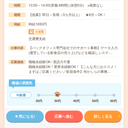
10:00～14:00(実働:4時間) (休憩0分) ※残業なし
時間
【急募】即日～長期（3カ月以上） ★8月～OK！
期間
時給1650円
時給
交通費
交通費支給
【バックオフィス専門会社でのサポート事務】データ入力
仕事内容
(運営している飲食店の売り上げなどを確認しシステ…
職種未経験OK / 英語力不要
応募資格
職種未経験OK！業界未経験OK！【こんな方におススメ！
まずはご応募ください／歓迎条件】何かしらの事務…
職場の雰囲気
年齢層
20代
30代
40代
50代
60代
気になる!
応募へ進む
詳しく見る