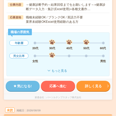
～健康診断予約～結果回収までをお願いします～○健康診
仕事内容
断データ入力・集計(Excel使用)○各種文書作…
職種未経験OK / ブランクOK / 英語力不要
応募資格
業界未経験OKExcel使用経験のある方
職場の雰囲気
年齢層
20代
30代
40代
50代
60代
男女比率
女性
男性
もっと見る
気になる!
応募へ進む
詳しく見る
派遣会社
パーソルテンプスタッフ株式会社
未読
掲載日
2026/08/09