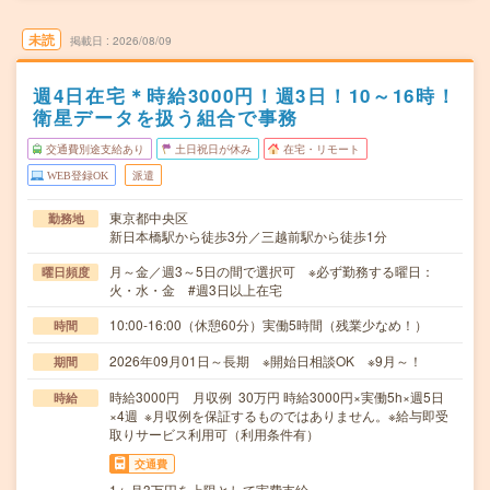
未読
掲載日
2026/08/09
週4日在宅＊時給3000円！週3日！10～16時！
衛星データを扱う組合で事務
交通費別途支給あり
土日祝日が休み
在宅・リモート
WEB登録OK
派遣
東京都中央区
勤務地
新日本橋駅から徒歩3分／三越前駅から徒歩1分
月～金／週3～5日の間で選択可 ※必ず勤務する曜日：
曜日頻度
火・水・金 #週3日以上在宅
10:00-16:00（休憩60分）実働5時間（残業少なめ！）
時間
2026年09月01日～長期 ※開始日相談OK ※9月～！
期間
時給3000円 月収例 30万円 時給3000円×実働5h×週5日
時給
×4週 ※月収例を保証するものではありません。※給与即受
取りサービス利用可（利用条件有）
交通費
1ヶ月3万円を上限として実費支給