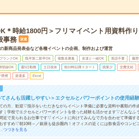
OK＊時給1800円＞フリマイベント用資料作
般事務
派遣
の新商品発表会など各種イベントの企画、制作および運営
ブランクOK
既卒第二新卒OK
複数名募集
友達と一緒OK
英語不要
履歴
B登録OK
週5日勤務
土日祝休
朝10時以降スタート
残業少
交費支給
が禁煙
派遣多
Excel
！
めてさんも活躍しやすい＞エクセルとパワーポイントの使用経験
ての方、歓迎▽指示をいただきながらイベント準備に必要な資料や書類の作
す｜学校でエクセルとパワーポイントを使った経験も活かせます▽どんなふ
間近で見られるお仕事です▽イベントに向けてみんなで力を合わせて準備す
おすすめ▽朝10時～／銀座も徒歩圏内！オフィスの近くには飲食店やコンビ
…
つづきを見る