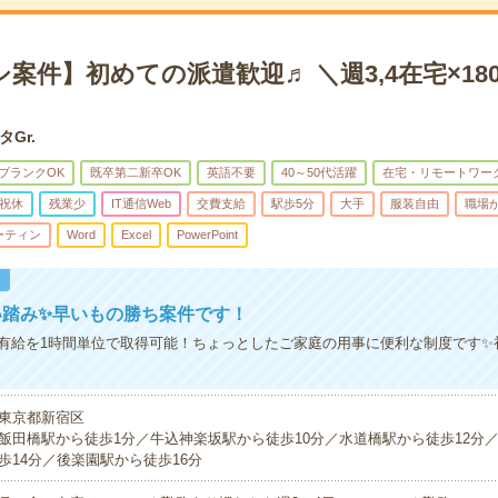
案件】初めての派遣歓迎♬ ＼週3,4在宅×180
タGr.
ブランクOK
既卒第二新卒OK
英語不要
40～50代活躍
在宅・リモートワー
祝休
残業少
IT通信Web
交費支給
駅歩5分
大手
服装自由
職場
ーティン
Word
Excel
PowerPoint
！
い踏み✨早いもの勝ち案件です！
有給を1時間単位で取得可能！ちょっとしたご家庭の用事に便利な制度です✨
東京都新宿区
飯田橋駅から徒歩1分／牛込神楽坂駅から徒歩10分／水道橋駅から徒歩12分
歩14分／後楽園駅から徒歩16分