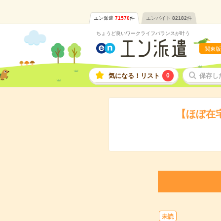
エン派遣
71570
件
エンバイト
82182
件
ちょうど良いワークライフバランスが叶う
関東版
気になる！リスト
0
保存し
【ほぼ在
未読