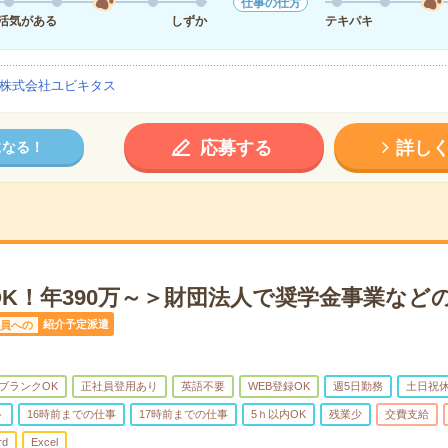
仕事の仕方
活気がある
しずか
テキパキ
株式会社ユビキタス
応募する
詳し
になる！
OK！年390万～＞財団法人で奨学金事業など
紹介予定派遣
員への
ブランクOK
正社員登用あり
英語不要
WEB登録OK
週5日勤務
土日祝
ト
16時前までの仕事
17時前までの仕事
5ｈ以内OK
残業少
交費支給
rd
Excel