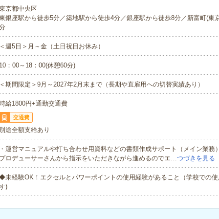
東京都中央区
東銀座駅から徒歩5分／築地駅から徒歩4分／銀座駅から徒歩8分／新富町(東京
分
＜週5日＞月～金（土日祝日お休み）
10：00～18：00(休憩60分)
＜期間限定＞9月～2027年2月末まで（長期や直雇用への切替実績あり）
時給1800円+通勤交通費
交通費
別途全額支給あり
・運営マニュアルや打ち合わせ用資料などの書類作成サポート（メイン業務
プロデューサーさんから指示をいただきながら進めるのでエ…
つづきを見る
◆未経験OK！エクセルとパワーポイントの使用経験があること（学校での使
す)