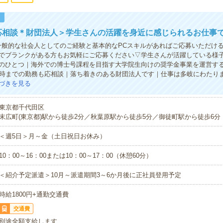
！
応相談＊財団法人＞学生さんの活躍を身近に感じられるお仕事
一般的な社会人としてのご経験と基本的なPCスキルがあればご応募いただけ
でブランクがある方もお気軽にご応募ください▽学生さんが活躍している様
のひとつ｜海外での博士号課程を目指す大学院生向けの奨学金事業を運営す
6時までの勤務も応相談｜落ち着きのある財団法人です｜仕事は多岐にわたり
づきを見る
東京都千代田区
末広町(東京都)駅から徒歩2分／秋葉原駅から徒歩5分／御徒町駅から徒歩6分
＜週5日＞月～金（土日祝日お休み）
10：00～16：00または10：00～17：00（休憩60分）
＜紹介予定派遣＞10月～派遣期間3～6か月後に正社員登用予定
時給1800円+通勤交通費
交通費
別途全額支給します