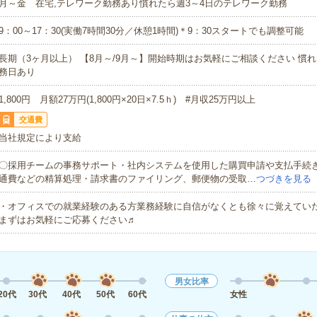
月～金 在宅,テレワーク勤務あり慣れたら週3～4日のテレワーク勤務
9：00～17：30(実働7時間30分／休憩1時間)＊9：30スタートでも調整可能
長期（3ヶ月以上） 【8月～/9月～】開始時期はお気軽にご相談ください 慣
務日あり
1,800円 月額27万円(1,800円×20日×7.5ｈ) #月収25万円以上
交通費
当社規定により支給
〇採用チームの事務サポート・社内システムを使用した購買申請や支払手続
通費などの精算処理・請求書のファイリング、郵便物の受取…
つづきを見る
・オフィスでの就業経験のある方業務経験に自信がなくとも徐々に覚えてい
まずはお気軽にご応募ください♬
男女比率
20代
30代
40代
50代
60代
女性