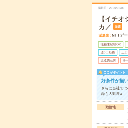
掲載日
2026/08/09
【イチオシ
カ／
派遣
NTTデー
派遣先
職種未経験OK
週5日勤務
土日
派遣先公開
ル
ここがポイント
好条件が揃
さらに当社では
録も大歓迎♬
勤務地