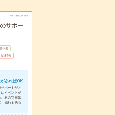
No.PBB124468
りのサポー
書不要
駅歩5分
があればOK
成サポートがメ
うにイベントが
る、あの雰囲気
ニ、銀行もある