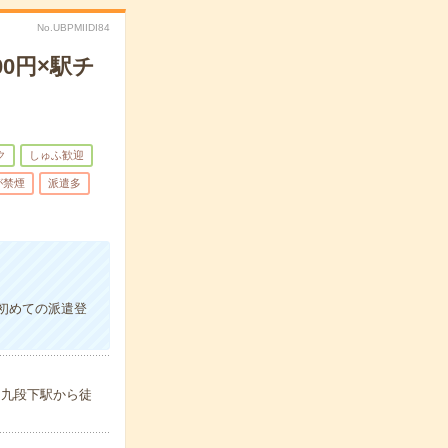
No.UBPMIIDI84
0円×駅チ
ク
しゅふ歓迎
が禁煙
派遣多
初めての派遣登
／九段下駅から徒