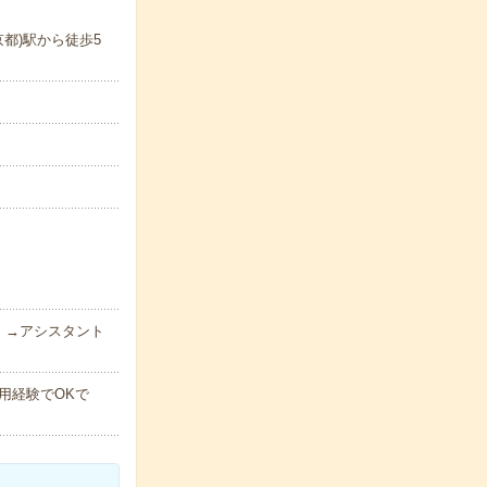
都)駅から徒歩5
）→アシスタント
用経験でOKで