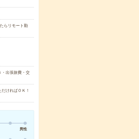
れたらリモート勤
き・出張旅費・交
ただければＯＫ！
男性