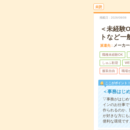
未読
掲載日
2026/08/08
＜未経験
トなど一
メーカー
派遣先
職種未経験OK
しゅふ歓迎
WE
服装自由
職場
ここがポイント
＜事務はじ
▽事務がはじめ
インのお仕事で
作られるのか、
が好きな方にも
便利な環境です