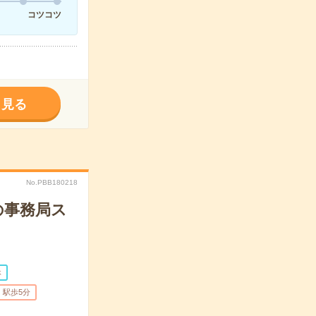
コツコツ
く見る
No.PBB180218
の事務局ス
休
駅歩5分