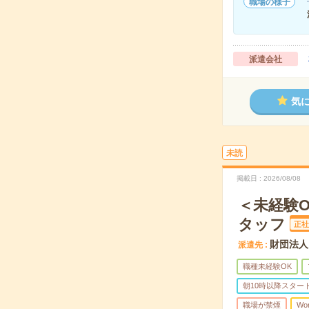
職場の様子
派遣会社
気
未読
掲載日
2026/08/08
＜未経験
タッフ
正社
財団法人
派遣先
職種未経験OK
朝10時以降スター
職場が禁煙
Wo