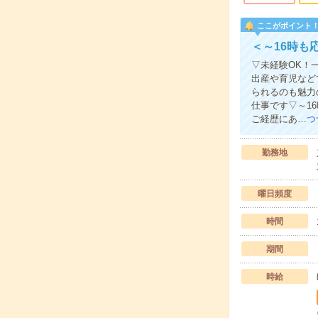
ここがポイント
＜～16時も
▽未経験OK！
出産や育児など
られるのも魅力
仕事です▽～1
ご経歴にあ…
つ
勤務地
曜日頻度
時間
期間
時給