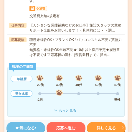
す。
交通費
交通費支給※規定有
【カンタンな調理補助などのお仕事】施設スタッフの業務
仕事内容
サポート全般をお願いします！＜具体的には＞ ・調…
職種未経験OK / ブランクOK / パソコンスキル不要 / 英語力
応募資格
不要
無資格・未経験OK年齢不問★10名以上採用予定★履歴書
は不要です▽応募後の流れ1)翌営業日までに担当…
職場の雰囲気
年齢層
20代
30代
40代
50代
60代
男女比率
女性
男性
もっと見る
気になる!
応募へ進む
詳しく見る