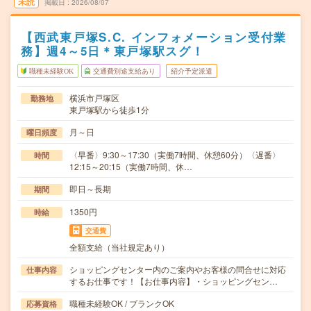
未読
掲載日
2026/08/07
【西武東戸塚S.C. インフォメーション受付業
務】週4～5日＊東戸塚駅スグ！
職種未経験OK
交通費別途支給あり
紹介予定派遣
横浜市戸塚区
勤務地
東戸塚駅から徒歩1分
月～日
曜日頻度
〈早番〉9:30～17:30（実働7時間、休憩60分）〈遅番〉
時間
12:15～20:15（実働7時間、休…
即日～長期
期間
1350円
時給
交通費
全額支給（当社規定あり）
ショッピングセンター内のご案内やお客様の問合せに対応
仕事内容
するお仕事です！【お仕事内容】・ショッピングセン…
職種未経験OK / ブランクOK
応募資格