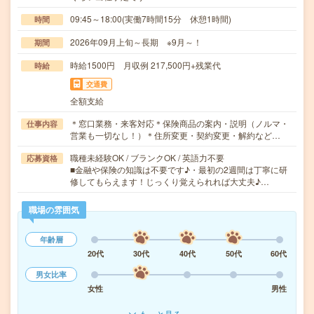
09:45～18:00(実働7時間15分 休憩1時間)
時間
2026年09月上旬～長期 ※9月～！
期間
時給1500円 月収例 217,500円+残業代
時給
交通費
全額支給
＊窓口業務・来客対応＊保険商品の案内・説明（ノルマ・
仕事内容
営業も一切なし！）＊住所変更・契約変更・解約など…
職種未経験OK / ブランクOK / 英語力不要
応募資格
■金融や保険の知識は不要です♪・最初の2週間は丁寧に研
修してもらえます！じっくり覚えられれば大丈夫♪…
職場の雰囲気
年齢層
20代
30代
40代
50代
60代
男女比率
女性
男性
もっと見る