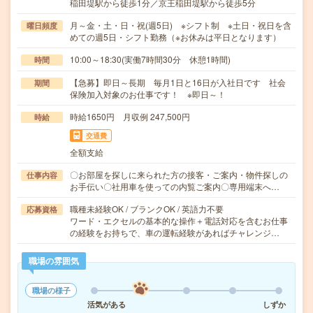
稲田堤駅から徒歩1分／京王稲田堤駅から徒歩5分
月～金・土・日・祝(週5日) ※シフト制 ※土日・祝日を含
曜日頻度
めての週5日・シフト勤務（※お休みは平日となります）
10:00～18:30(実働7時間30分 休憩1時間)
時間
【急募】即日～長期 毎月1日と16日が入社日です 社会
期間
保険加入対象のお仕事です！ ※即日～！
時給1650円 月収例 247,500円
時給
交通費
全額支給
〇お部屋を探しに来られた方の接客・ご案内・物件探しの
仕事内容
お手伝い〇社用車を使っての内覧ご案内〇専用端末へ…
職種未経験OK / ブランクOK / 英語力不要
応募資格
ワード・エクセルの基本的な操作＋電話対応を含むお仕事
の経験をお持ちで、車の運転経験があればチャレンジ…
職場の雰囲気
職場の様子
活気がある
しずか