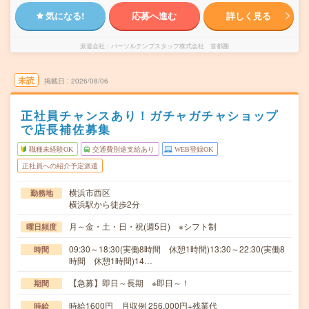
気になる!
応募へ進む
詳しく見る
派遣会社
パーソルテンプスタッフ株式会社 首都圏
未読
掲載日
2026/08/06
正社員チャンスあり！ガチャガチャショップ
で店長補佐募集
職種未経験OK
交通費別途支給あり
WEB登録OK
正社員への紹介予定派遣
横浜市西区
勤務地
横浜駅から徒歩2分
月～金・土・日・祝(週5日) ※シフト制
曜日頻度
09:30～18:30(実働8時間 休憩1時間)13:30～22:30(実働8
時間
時間 休憩1時間)14…
【急募】即日～長期 ※即日～！
期間
時給1600円 月収例 256,000円+残業代
時給