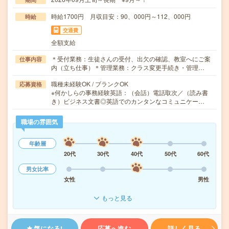
時給1700円 月収目安：90、000円～112、000円
時給
交通費
全額支給
＊受付業務：生徒さんの受付、出欠の確認、教室へにご案
仕事内容
内（立ち仕事）＊管理業務：クラス変更手続き・管理…
職種未経験OK / ブランクOK
応募資格
※何かしらの事務経験英語：（会話）電話取次／（読み書
き）ビジネス文書◎英語でのカンタンなコミュニケー…
職場の雰囲気
年齢層
20代
30代
40代
50代
60代
男女比率
女性
男性
もっと見る
気になる!
応募へ進む
詳しく見る