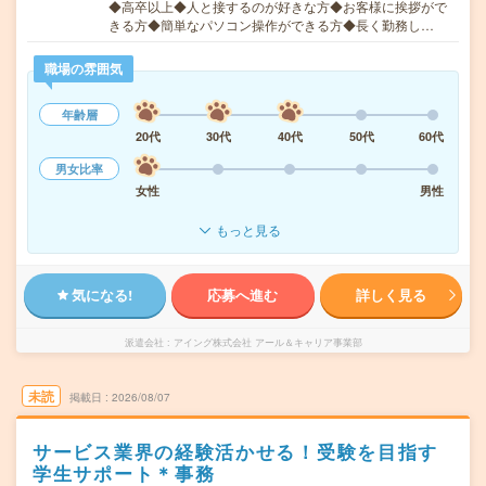
◆高卒以上◆人と接するのが好きな方◆お客様に挨拶がで
きる方◆簡単なパソコン操作ができる方◆長く勤務し…
職場の雰囲気
年齢層
20代
30代
40代
50代
60代
男女比率
女性
男性
もっと見る
気になる!
応募へ進む
詳しく見る
派遣会社
アイング株式会社 アール＆キャリア事業部
未読
掲載日
2026/08/07
サービス業界の経験活かせる！受験を目指す
学生サポート＊事務