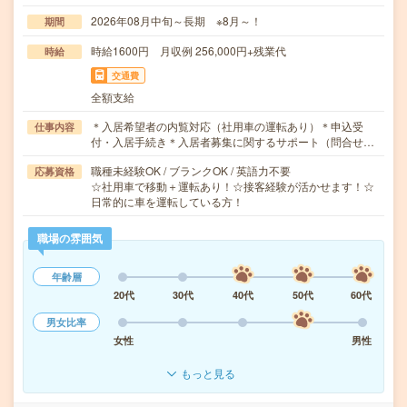
2026年08月中旬～長期 ※8月～！
期間
時給1600円 月収例 256,000円+残業代
時給
交通費
全額支給
＊入居希望者の内覧対応（社用車の運転あり）＊申込受
仕事内容
付・入居手続き＊入居者募集に関するサポート（問合せ…
職種未経験OK / ブランクOK / 英語力不要
応募資格
☆社用車で移動＋運転あり！☆接客経験が活かせます！☆
日常的に車を運転している方！
職場の雰囲気
年齢層
20代
30代
40代
50代
60代
男女比率
女性
男性
もっと見る