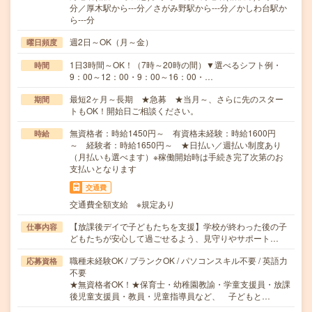
分／厚木駅から---分／さがみ野駅から---分／かしわ台駅か
ら---分
週2日～OK（月～金）
曜日頻度
1日3時間～OK！（7時～20時の間）▼選べるシフト例・
時間
9：00～12：00・9：00～16：00・…
最短2ヶ月～長期 ★急募 ★当月～、さらに先のスター
期間
トもOK！開始日ご相談ください。
無資格者：時給1450円～ 有資格未経験：時給1600円
時給
～ 経験者：時給1650円～ ★日払い／週払い制度あり
（月払いも選べます）※稼働開始時は手続き完了次第のお
支払いとなります
交通費
交通費全額支給 ※規定あり
【放課後デイで子どもたちを支援】学校が終わった後の子
仕事内容
どもたちが安心して過ごせるよう、見守りやサポート…
職種未経験OK / ブランクOK / パソコンスキル不要 / 英語力
応募資格
不要
★無資格者OK！★保育士・幼稚園教諭・学童支援員・放課
後児童支援員・教員・児童指導員など、 子どもと…