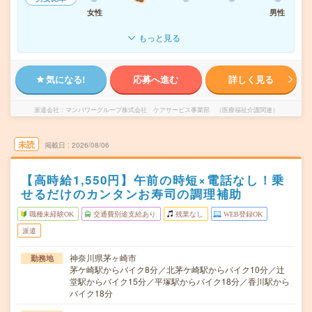
女性
男性
もっと見る
気になる!
応募へ進む
詳しく見る
派遣会社
マンパワーグループ株式会社 ケアサービス事業部 （医療福祉介護関連）
未読
掲載日
2026/08/06
【高時給1,550円】午前の時短×電話なし！乗
せるだけのカンタンお寿司の調理補助
職種未経験OK
交通費別途支給あり
残業なし
WEB登録OK
派遣
神奈川県茅ヶ崎市
勤務地
茅ケ崎駅からバイク8分／北茅ケ崎駅からバイク10分／辻
堂駅からバイク15分／平塚駅からバイク18分／香川駅から
バイク18分