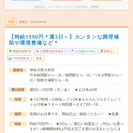
派遣会社
パーソルテンプスタッフ株式会社 首都圏
未読
掲載日
2026/08/06
【時給1550円＊週3日～】カンタンな調理補
助や環境整備など＊
職種未経験OK
交通費別途支給あり
土日祝日が休み
残業なし
WEB登録OK
派遣
神奈川県大和市
勤務地
中央林間駅から---分／鶴間駅から---分／つきみ野駅から---
分／相模大塚駅から---分
週3日～5日OK（月～金） ★土日休みOK
曜日頻度
★1日7時間～の時短シフトOK★もちろんフルタイムシフ
時間
トも可能★スタート時間選べます7:00～16:…
長期のお仕事です。開始日はご相談ください！ ★急募
期間
時給1550円～ ★日払い／週払い制度あり（月払いも選べ
時給
ます）※稼働開始時は手続き完了次第のお支払いとなりま