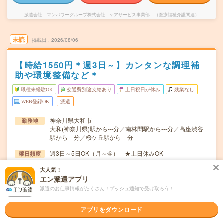
派遣会社
マンパワーグループ株式会社 ケアサービス事業部 （医療福祉介護関連）
未読
掲載日
2026/08/06
【時給1550円＊週3日～】カンタンな調理補
助や環境整備など＊
職種未経験OK
交通費別途支給あり
土日祝日が休み
残業なし
WEB登録OK
派遣
神奈川県大和市
勤務地
大和(神奈川県)駅から---分／南林間駅から---分／高座渋谷
駅から---分／桜ケ丘駅から---分
週3日～5日OK（月～金） ★土日休みOK
曜日頻度
★1日7時間～の時短シフトOK★もちろんフルタイムシフ
大人気！
時間
エン派遣アプリ
トも可能★スタート時間選べます7:00～16:…
派遣のお仕事情報がたくさん！プッシュ通知で受け取ろう！
長期のお仕事です。開始日はご相談ください！ ★急募
期間
アプリをダウンロード
時給1550円～ ★日払い／週払い制度あり（月払いも選べ
時給
ます）※稼働開始時は手続き完了次第のお支払いとなりま