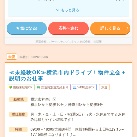
もっと見る
気になる!
応募へ進む
詳しく見る
派遣会社
パーソルテンプスタッフ株式会社 首都圏
未読
掲載日
2026/08/06
≪未経験OK≫横浜市内ドライブ！物件立会＋
説明のお仕事
職種未経験OK
交通費別途支給あり
WEB登録OK
派遣
横浜市神奈川区
勤務地
横浜駅から徒歩10分／神奈川駅から徒歩8分
月・木・金・土・日・祝(週5日) ※火・水休みです☆お休
曜日頻度
みは取りやすい環境です！
09:00～18:00(実働8時間 休憩1時間)※☆土日祝は9:15～
時間
17:15勤務になります！(1…