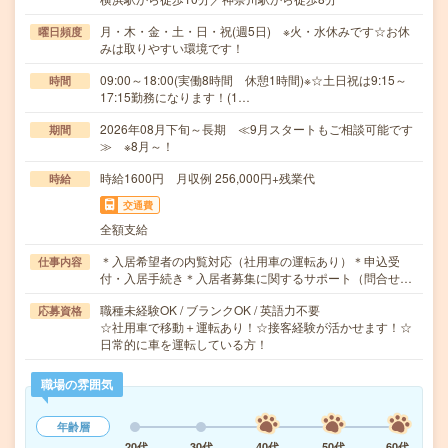
月・木・金・土・日・祝(週5日) ※火・水休みです☆お休
曜日頻度
みは取りやすい環境です！
09:00～18:00(実働8時間 休憩1時間)※☆土日祝は9:15～
時間
17:15勤務になります！(1…
2026年08月下旬～長期 ≪9月スタートもご相談可能です
期間
≫ ※8月～！
時給1600円 月収例 256,000円+残業代
時給
交通費
全額支給
＊入居希望者の内覧対応（社用車の運転あり）＊申込受
仕事内容
付・入居手続き＊入居者募集に関するサポート（問合せ…
職種未経験OK / ブランクOK / 英語力不要
応募資格
☆社用車で移動＋運転あり！☆接客経験が活かせます！☆
日常的に車を運転している方！
職場の雰囲気
年齢層
20代
30代
40代
50代
60代