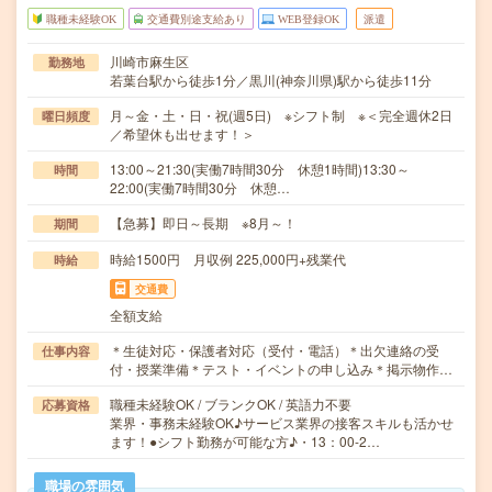
職種未経験OK
交通費別途支給あり
WEB登録OK
派遣
川崎市麻生区
勤務地
若葉台駅から徒歩1分／黒川(神奈川県)駅から徒歩11分
月～金・土・日・祝(週5日) ※シフト制 ※＜完全週休2日
曜日頻度
／希望休も出せます！＞
13:00～21:30(実働7時間30分 休憩1時間)13:30～
時間
22:00(実働7時間30分 休憩…
【急募】即日～長期 ※8月～！
期間
時給1500円 月収例 225,000円+残業代
時給
交通費
全額支給
＊生徒対応・保護者対応（受付・電話）＊出欠連絡の受
仕事内容
付・授業準備＊テスト・イベントの申し込み＊掲示物作…
職種未経験OK / ブランクOK / 英語力不要
応募資格
業界・事務未経験OK♪サービス業界の接客スキルも活かせ
ます！●シフト勤務が可能な方♪・13：00-2…
職場の雰囲気