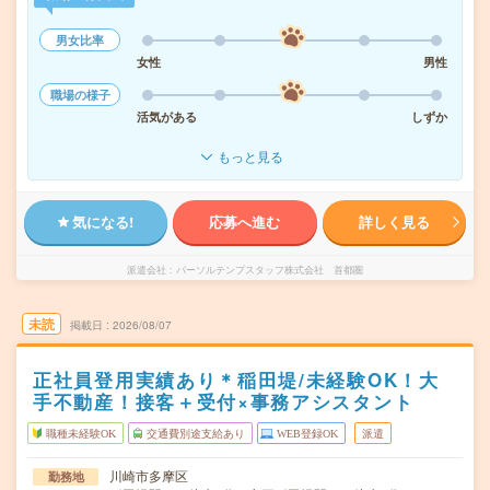
男女比率
女性
男性
職場の様子
活気がある
しずか
もっと見る
気になる!
応募へ進む
詳しく見る
派遣会社
パーソルテンプスタッフ株式会社 首都圏
未読
掲載日
2026/08/07
正社員登用実績あり＊稲田堤/未経験OK！大
手不動産！接客＋受付×事務アシスタント
職種未経験OK
交通費別途支給あり
WEB登録OK
派遣
川崎市多摩区
勤務地