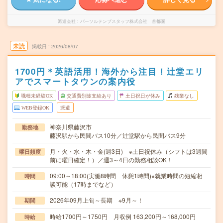
派遣会社
パーソルテンプスタッフ株式会社 首都圏
未読
掲載日
2026/08/07
1700円＊英語活用！海外から注目！辻堂エリ
アでスマートタウンの案内役
職種未経験OK
交通費別途支給あり
土日祝日が休み
残業なし
WEB登録OK
派遣
神奈川県藤沢市
勤務地
藤沢駅から民間バス10分／辻堂駅から民間バス9分
月・火・水・木・金(週3日) ※土日祝休み（シフトは3週間
曜日頻度
前に曜日確定！）／週3～4日の勤務相談OK！
09:00～18:00(実働8時間 休憩1時間)※就業時間の短縮相
時間
談可能（17時までなど）
2026年09月上旬～長期 ※9月～！
期間
時給1700円～1750円 月収例 163,200円～168,000円
時給