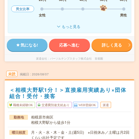
男女比率
女性
男性
もっと見る
気になる!
応募へ進む
詳しく見る
派遣会社
パーソルテンプスタッフ株式会社 首都圏
未読
掲載日
2026/08/07
＜相模大野駅1分！＞直接雇用実績あり×団体
組合！受付・接客
職種未経験OK
交通費別途支給あり
WEB登録OK
派遣
相模原市南区
勤務地
相模大野駅から徒歩1分
月・火・水・木・金・土(週5日) ※日祝休み／土曜は月2回
曜日頻度
くらい出社予定です