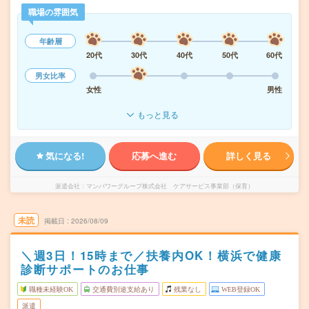
職場の雰囲気
年齢層
20代
30代
40代
50代
60代
男女比率
女性
男性
もっと見る
気になる!
応募へ進む
詳しく見る
派遣会社
マンパワーグループ株式会社 ケアサービス事業部（保育）
未読
掲載日
2026/08/09
＼週3日！15時まで／扶養内OK！横浜で健康
診断サポートのお仕事
職種未経験OK
交通費別途支給あり
残業なし
WEB登録OK
派遣