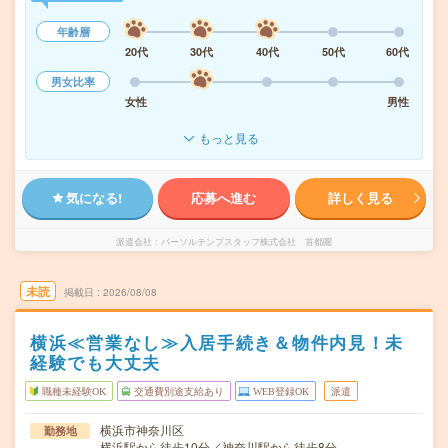
年齢層
20代
30代
40代
50代
60代
男女比率
女性
男性
もっと見る
気になる!
応募へ進む
詳しく見る
派遣会社
パーソルテンプスタッフ株式会社 首都圏
未読
掲載日
2026/08/08
横浜≪営業なし≫入居手続き＆物件内見！未
経験でも大丈夫
職種未経験OK
交通費別途支給あり
WEB登録OK
派遣
横浜市神奈川区
勤務地
横浜駅から徒歩10分／神奈川駅から徒歩8分