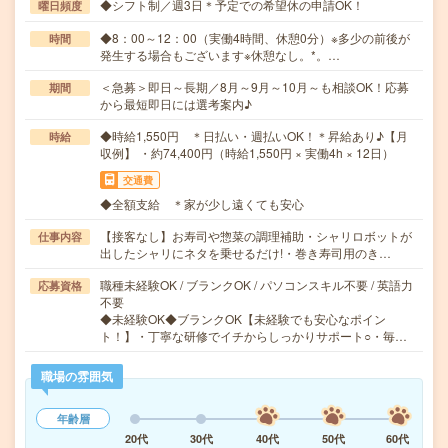
◆シフト制／週3日＊予定での希望休の申請OK！
曜日頻度
◆8：00～12：00（実働4時間、休憩0分）※多少の前後が
時間
発生する場合もございます※休憩なし。*。…
＜急募＞即日～長期／8月～9月～10月～も相談OK！応募
期間
から最短即日には選考案内♪
◆時給1,550円 ＊日払い・週払いOK！＊昇給あり♪【月
時給
収例】 ・約74,400円（時給1,550円 × 実働4h × 12日）
交通費
◆全額支給 ＊家が少し遠くても安心
【接客なし】お寿司や惣菜の調理補助・シャリロボットが
仕事内容
出したシャリにネタを乗せるだけ!・巻き寿司用のき…
職種未経験OK / ブランクOK / パソコンスキル不要 / 英語力
応募資格
不要
◆未経験OK◆ブランクOK【未経験でも安心なポイン
ト！】・丁寧な研修でイチからしっかりサポート○・毎…
職場の雰囲気
年齢層
20代
30代
40代
50代
60代