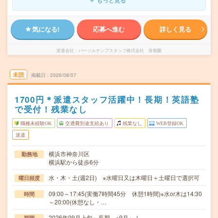
気になる!
応募へ進む
詳しく見る
派遣会社
パーソルテンプスタッフ株式会社 首都圏
未読
掲載日
2026/08/07
1700円＊派遣スタッフ活躍中！長期！英語塾
で受付！残業なし
職種未経験OK
交通費別途支給あり
残業なし
WEB登録OK
派遣
横浜市神奈川区
勤務地
横浜駅から徒歩6分
水・木・土(週2日) ※水曜日又は木曜日＋土曜日で選択可
曜日頻度
09:00～17:45(実働7時間45分 休憩1時間)※水or木は14:30
時間
～20:00(休憩なし・…
2026年09月上旬～長期 ※9月～！
期間