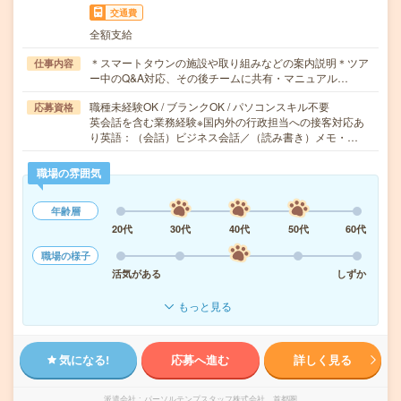
交通費
全額支給
＊スマートタウンの施設や取り組みなどの案内説明＊ツア
仕事内容
ー中のQ&A対応、その後チームに共有・マニュアル…
職種未経験OK / ブランクOK / パソコンスキル不要
応募資格
英会話を含む業務経験※国内外の行政担当への接客対応あ
り英語：（会話）ビジネス会話／（読み書き）メモ・…
職場の雰囲気
年齢層
20代
30代
40代
50代
60代
職場の様子
活気がある
しずか
もっと見る
気になる!
応募へ進む
詳しく見る
派遣会社
パーソルテンプスタッフ株式会社 首都圏