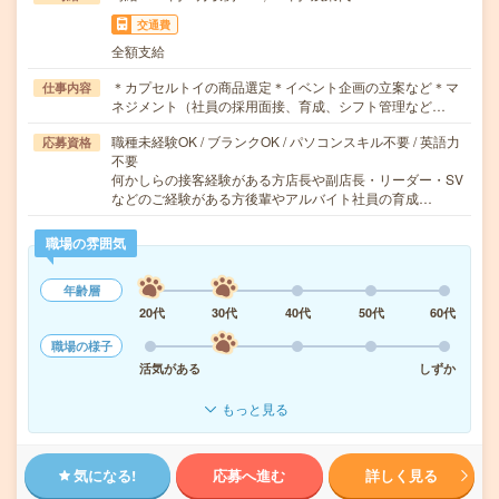
交通費
全額支給
＊カプセルトイの商品選定＊イベント企画の立案など＊マ
仕事内容
ネジメント（社員の採用面接、育成、シフト管理など…
職種未経験OK / ブランクOK / パソコンスキル不要 / 英語力
応募資格
不要
何かしらの接客経験がある方店長や副店長・リーダー・SV
などのご経験がある方後輩やアルバイト社員の育成…
職場の雰囲気
年齢層
20代
30代
40代
50代
60代
職場の様子
活気がある
しずか
もっと見る
気になる!
応募へ進む
詳しく見る