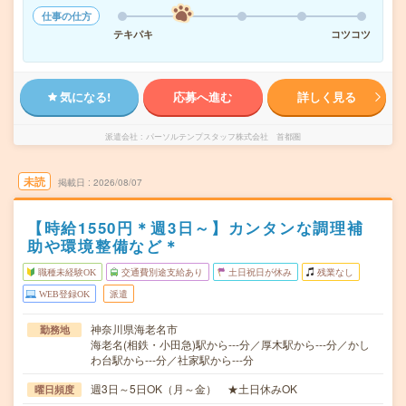
仕事の仕方
テキパキ
コツコツ
気になる!
応募へ進む
詳しく見る
派遣会社
パーソルテンプスタッフ株式会社 首都圏
未読
掲載日
2026/08/07
【時給1550円＊週3日～】カンタンな調理補
助や環境整備など＊
職種未経験OK
交通費別途支給あり
土日祝日が休み
残業なし
WEB登録OK
派遣
神奈川県海老名市
勤務地
海老名(相鉄・小田急)駅から---分／厚木駅から---分／かし
わ台駅から---分／社家駅から---分
週3日～5日OK（月～金） ★土日休みOK
曜日頻度