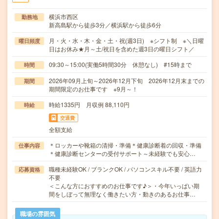
横浜市西区
勤務地
新高島駅から徒歩3分／横浜駅から徒歩6分
月・火・水・木・金・土・祝(週3日) ※シフト制 ※＼日曜
曜日頻度
日はお休み★月～土/祝日を含めた週3日の曜日シフト／
09:30～15:00(実働5時間30分 休憩なし) #15時まで
時間
2026年09月上旬～2026年12月下旬 2026年12月末までの
期間
期間限定のお仕事です ※9月～！
時給1335円 月収例 88,110円
時給
交通費
全額支給
＊ロッカーや靴箱の清掃・準備＊健康診断着の回収・準備
仕事内容
＊健康診断センターの受付サポート～未経験でも安心…
職種未経験OK / ブランクOK / パソコンスキル不要 / 英語力
応募資格
不要
＜こんな方におすすめのお仕事です♪＞・今年いっぱい期
間をしぼって無理なく働きたい方・動きのあるお仕事…
職場の雰囲気