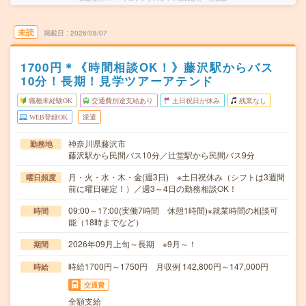
未読
掲載日
2026/08/07
1700円＊《時間相談OK！》藤沢駅からバス
10分！長期！見学ツアーアテンド
職種未経験OK
交通費別途支給あり
土日祝日が休み
残業なし
WEB登録OK
派遣
神奈川県藤沢市
勤務地
藤沢駅から民間バス10分／辻堂駅から民間バス9分
月・火・水・木・金(週3日) ※土日祝休み（シフトは3週間
曜日頻度
前に曜日確定！）／週3～4日の勤務相談OK！
09:00～17:00(実働7時間 休憩1時間)※就業時間の相談可
時間
能（18時までなど）
2026年09月上旬～長期 ※9月～！
期間
時給1700円～1750円 月収例 142,800円～147,000円
時給
交通費
全額支給