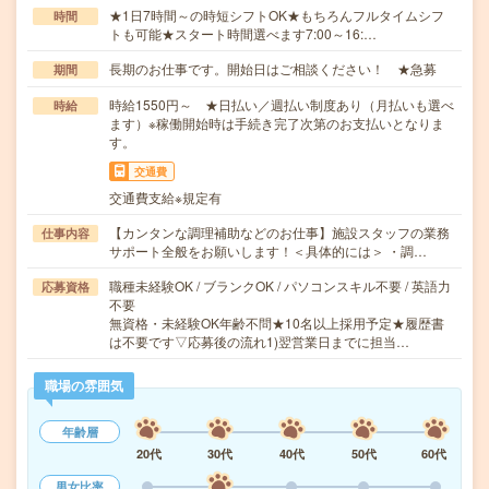
★1日7時間～の時短シフトOK★もちろんフルタイムシフ
時間
トも可能★スタート時間選べます7:00～16:…
長期のお仕事です。開始日はご相談ください！ ★急募
期間
時給1550円～ ★日払い／週払い制度あり（月払いも選べ
時給
ます）※稼働開始時は手続き完了次第のお支払いとなりま
す。
交通費
交通費支給※規定有
【カンタンな調理補助などのお仕事】施設スタッフの業務
仕事内容
サポート全般をお願いします！＜具体的には＞ ・調…
職種未経験OK / ブランクOK / パソコンスキル不要 / 英語力
応募資格
不要
無資格・未経験OK年齢不問★10名以上採用予定★履歴書
は不要です▽応募後の流れ1)翌営業日までに担当…
職場の雰囲気
年齢層
20代
30代
40代
50代
60代
男女比率