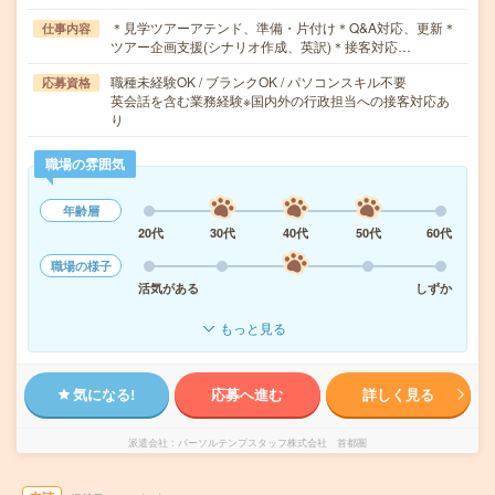
＊見学ツアーアテンド、準備・片付け＊Q&A対応、更新＊
仕事内容
ツアー企画支援(シナリオ作成、英訳)＊接客対応…
職種未経験OK / ブランクOK / パソコンスキル不要
応募資格
英会話を含む業務経験※国内外の行政担当への接客対応あ
り
職場の雰囲気
年齢層
20代
30代
40代
50代
60代
職場の様子
活気がある
しずか
もっと見る
気になる!
応募へ進む
詳しく見る
派遣会社
パーソルテンプスタッフ株式会社 首都圏