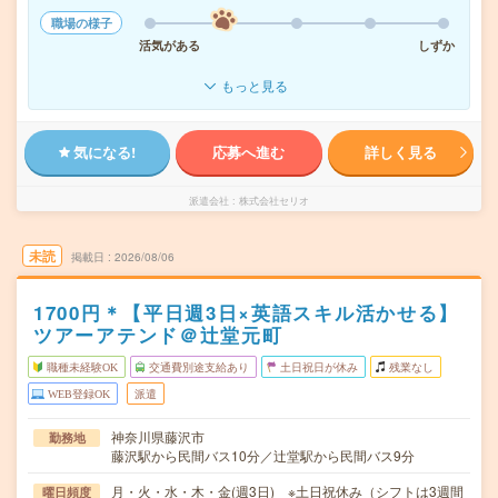
職場の様子
活気がある
しずか
もっと見る
気になる!
応募へ進む
詳しく見る
派遣会社
株式会社セリオ
未読
掲載日
2026/08/06
1700円＊【平日週3日×英語スキル活かせる】
ツアーアテンド＠辻堂元町
職種未経験OK
交通費別途支給あり
土日祝日が休み
残業なし
WEB登録OK
派遣
神奈川県藤沢市
勤務地
藤沢駅から民間バス10分／辻堂駅から民間バス9分
月・火・水・木・金(週3日) ※土日祝休み（シフトは3週間
曜日頻度