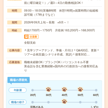
前に曜日確定！）／週3～4日の勤務相談OK！
09:00～18:00(実働8時間 休憩1時間)※就業時間の短縮相
時間
談可能（17時までなど）
2026年09月上旬～長期 ※9月～！
期間
時給1700円～1750円 月収例 163,200円～168,000円
時給
交通費
全額支給
＊見学ツアーアテンド、準備・片付け＊Q&A対応、更新＊
仕事内容
ツアー企画支援(シナリオ作成、英訳)＊接客対応…
職種未経験OK / ブランクOK / パソコンスキル不要
応募資格
英会話を含む業務経験※国内外の行政担当への接客対応あ
り
職場の雰囲気
年齢層
20代
30代
40代
50代
60代
職場の様子
活気がある
しずか