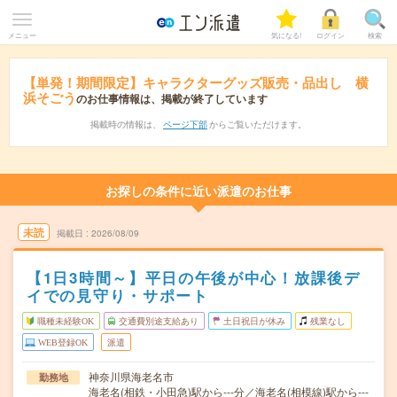
メニュー
気になる!
ログイン
検索
【単発！期間限定】キャラクターグッズ販売・品出し 横
浜そごう
のお仕事情報は、掲載が終了しています
掲載時の情報は、
ページ下部
からご覧いただけます。
お探しの条件に近い派遣のお仕事
未読
掲載日
2026/08/09
【1日3時間～】平日の午後が中心！放課後デ
イでの見守り・サポート
職種未経験OK
交通費別途支給あり
土日祝日が休み
残業なし
WEB登録OK
派遣
神奈川県海老名市
勤務地
海老名(相鉄・小田急)駅から---分／海老名(相模線)駅から---