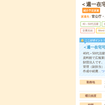
＜週一在
紹介予定派遣
官公庁・
派遣先
40～50代活躍
交費支給
Word
ここがポイント
＜週一在宅
40代～50代
資料館で広報業
財団法人です。
管理（副担当）
作成や経費…
つ
勤務地
曜日頻度