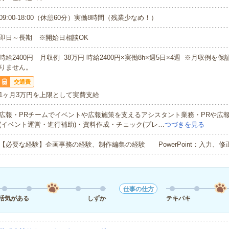
09:00-18:00（休憩60分）実働8時間（残業少なめ！）
即日～長期 ※開始日相談OK
時給2400円 月収例 38万円 時給2400円×実働8h×週5日×4週 ※月収例を
りません。
交通費
1ヶ月3万円を上限として実費支給
広報・PRチームでイベントや広報施策を支えるアシスタント業務・PRや広
(イベント運営・進行補助)・資料作成・チェック(プレ…
つづきを見る
【必要な経験】企画事務の経験、制作編集の経験 PowerPoint：入力、修
仕事の仕方
活気がある
しずか
テキパキ