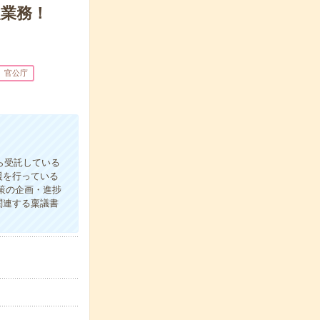
報業務！
官公庁
ら受託している
援を行っている
策の企画・進捗
関連する稟議書