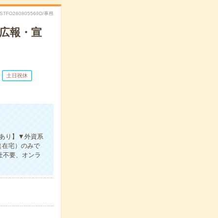
RSTFO260805569D/事務
の広報・宣
土日祝休
績あり】▼外資系
（在宅）のみで
社不要、オンラ