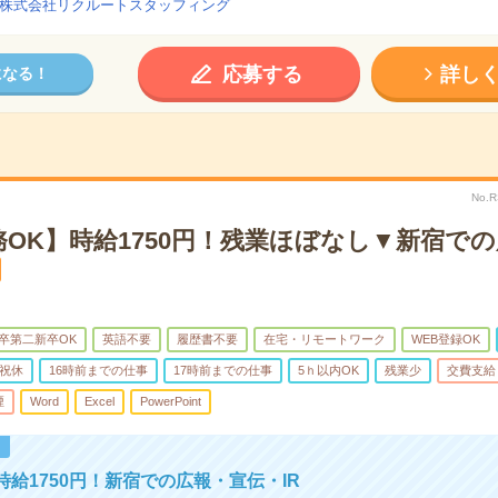
株式会社リクルートスタッフィング
応募する
詳し
になる！
No.
OK】時給1750円！残業ほぼなし▼新宿で
卒第二新卒OK
英語不要
履歴書不要
在宅・リモートワーク
WEB登録OK
祝休
16時前までの仕事
17時前までの仕事
5ｈ以内OK
残業少
交費支給
煙
Word
Excel
PowerPoint
！
時給1750円！新宿での広報・宣伝・IR