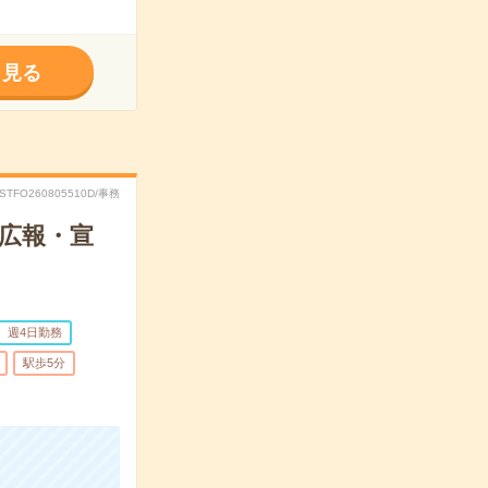
く見る
RSTFO260805510D/事務
の広報・宣
週4日勤務
駅歩5分