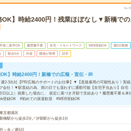
No.
OK】時給2400円！残業ほぼなし▼新橋で
卒第二新卒OK
履歴書不要
在宅・リモートワーク
WEB登録OK
週5日勤務
給
駅歩5分
外資
職場が禁煙
語学
！
OK】時給2400円！新橋での広報・宣伝・IR
】週2-3出社【PR/広報のサポートのお仕事】▼【直接雇用の可能性あり！実
グ会社！▼駅直結の為、雨の日でも濡れずに通勤可能【在宅手当あり】自宅
間/日以上）就業した場合に、 規定に基づき月額で支給あり＊履歴書不要＆来
b登録OK #初めての派遣歓迎 #WEB登録OK
東京都港区
新橋駅から徒歩2分／汐留駅から徒歩1分
月～金／週5日