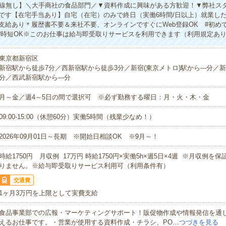
/外線無し】＼大手商社の食品部門／▼資料作成に興味がある方歓迎！▼弊社ス
です【在宅手当あり】自宅（在宅）のみで終日（実働6時間/日以上）就業した
支給あり＊履歴書不要＆来社不要、オンラインですぐにWeb登録OK #初め
 #時短OK※このお仕事は給与即受取りサービスを利用できます（利用規定あ
東京都新宿区
新宿駅から徒歩7分／西新宿駅から徒歩3分／新宿(東京メトロ)駅から---分／新宿
分／西武新宿駅から---分
月～金／週4～5日の間で選択可 ※必ず勤務する曜日：月・火・木・金
09:00-15:00（休憩60分）実働5時間（残業少なめ！）
2026年09月01日～長期 ※開始日相談OK ※9月～！
時給1750円 月収例 17万円 時給1750円×実働5h×週5日×4週 ※月収例を
りません。※給与即受取りサービス利用可（利用条件有）
交通費
1ヶ月3万円を上限として実費支給
食品事業部での広報・マーケティングサポート！販促物作成や情報発信を通
えるお仕事です。・営業が使用する資料作成・チラシ、PO…
つづきを見る