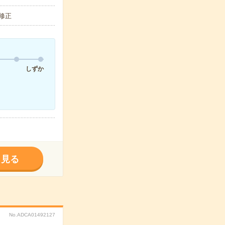
、修正
しずか
く見る
No.ADCA01492127