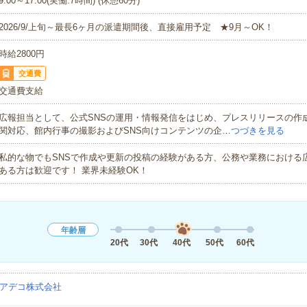
9:00～17:00(実働:7時間) (休憩60分)
2026/9/上旬～最長6ヶ月の派遣期間後、直接雇用予定 ★9月～OK！
時給2800円
交通費
交通費支給
広報担当として、公式SNSの運用・情報発信をはじめ、プレスリリースの作
関対応、館内行事の撮影およびSNS向けコンテンツの企…
つづきを見る
私的な物でもSNSで作成や更新の投稿の経験がある方、公務や業務における
ある方は歓迎です！ 業界未経験OK！
年齢層
20代
30代
40代
50代
60代
アデコ株式会社