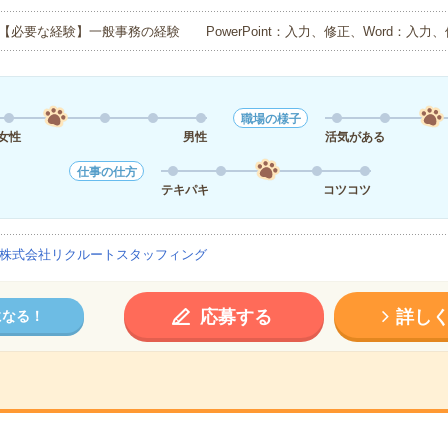
【必要な経験】一般事務の経験 PowerPoint：入力、修正、Word：入力
職場の様子
女性
男性
活気がある
仕事の仕方
テキパキ
コツコツ
株式会社リクルートスタッフィング
応募する
詳し
になる！