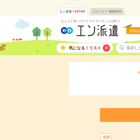
エン派遣
71573
件
エンバイト
82531
件
ちょうど良いワークライフバランスが叶う
関東版
気になる！リスト
0
保存し
未読