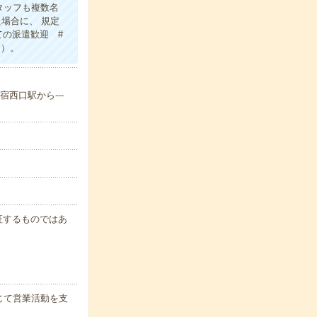
タッフも複数名
場合に、 規定
ての派遣歓迎 #
り）。
西口駅から---
保証するものではあ
じて営業活動を支