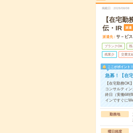
掲載日
2026/08/08
【在宅勤務
伝・IR
派遣
サ－ビス
派遣先
ブランクOK
既
残業少
交費支
ここがポイント
急募！【在宅
【在宅勤務OK
コンサルティン
終日（実働6時
インですぐにWe
勤務地
曜日頻度