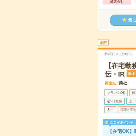
派遣会社
気
未読
掲載日
2026/08/08
【在宅勤務
伝・IR
派遣
商社
派遣先
ブランクOK
既
週5日勤務
土日
大手
職場が禁
ここがポイント
【在宅OK】