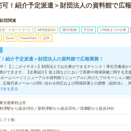
宅可！紹介予定派遣＞財団法人の資料館で広
財団関連
在宅・リモートワーク
WEB登録OK
週5日勤務
平日休
17時前までの仕事
Excel
PowerPoint
語学
！
可！紹介予定派遣＞財団法人の資料館で広報業務！
活躍中！【ここがイチオシ】財団法人でお仕事ができるチャンス！厚生労働省か
務ができます。【企業紹介】途上国などにおいて医療や地域保健に関する支
 ホームページリニューアルや資料館リニューアルに向けたプロモーション施
、広報代表メールへの問い合わせ対応および関係部署との調整（副担当）、
づきを見る
東京都東村山市
秋津駅から徒歩19分／新秋津駅から徒歩20分／清瀬駅から徒歩24分
シフト制