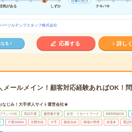
仕事の仕方
活気がある
しずか
テキパキ
パーソルテンプスタッフ株式会社
応募する
詳し
になる！
円＊＼メールメイン！顧客対応経験あればOK！
おなじみ！大手求人サイト運営会社★
ブランクOK
英語不要
履歴書不要
在宅・リモートワーク
WEB登録OK
少
IT通信Web
交費支給
大手
服装自由
職場が禁煙
派遣多
電話