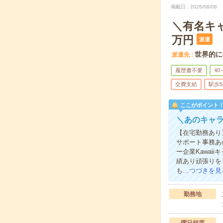
掲載日
2026/08/08
＼有名キャ
万円
派遣
世界的に
派遣先
履歴書不要
40
交費支給
駅歩
ここがポイント
＼あのキャラ
【在宅勤務あり
サポート事務あ
ー企業Kawa
績あり頑張りを
も…
つづきを見
勤務地