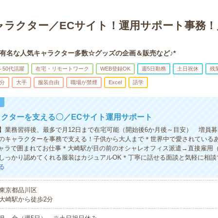
ラクター／ECサイト！運用サポート事務！月
有名な人気キャラクター多数☆グッズの企画＆販売など♪*
～50代活躍
在宅・リモートワーク
WEB登録OK
週5日勤務
土日祝休
残
5分
大手
服装自由
職場が禁煙
Excel
語学
！
クターを支える〇／ECサイト運用サポート
】業務習得後、最多で月12日まで在宅可能（開始後6か月後～目安） 増員募
のキャラクターを事務で支える！子供から大人まで＊世界中で愛されている
iiキャラで囲まれてお仕事＊大崎駅が目の前のオシャレオフィス派遣→直接雇用
しっかり認めてくれる服装はカジュアルOK＊丁寧に話せる面談と気軽に相談
る
東京都品川区
大崎駅から徒歩2分