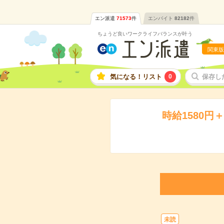
エン派遣
71573
件
エンバイト
82182
件
ちょうど良いワークライフバランスが叶う
関東版
気になる！リスト
0
保存し
時給1580
未読