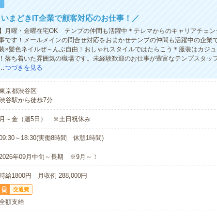
！
いまどきIT企業で顧客対応のお仕事！／
】月曜・金曜在宅OK テンプの仲間も活躍中＊テレマからのキャリアチェン
事です！メールメインの問合せ対応をおまかせテンプの仲間も活躍中の企業
装×髪色ネイルぜ～んぶ自由！おしゃれスタイルではたらこう＊服装はカジュ
！落ち着いた雰囲気の職場です。未経験歓迎のお仕事が豊富なテンプスタッ
…
つづきを見る
東京都渋谷区
渋谷駅から徒歩7分
月～金（週5日） ※土日祝休み
09:30～18:30(実働8時間 休憩1時間)
2026年09月中旬～長期 ※9月～！
時給1800円 月収例 288,000円
交通費
全額支給