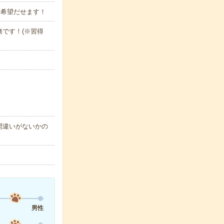
み希望だせます！
勤務です！(※習得
間違いがないかの
男性