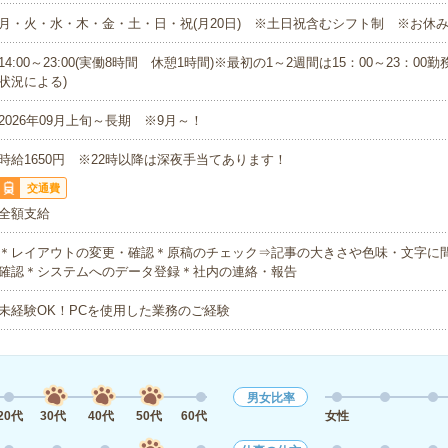
月・火・水・木・金・土・日・祝(月20日) ※土日祝含むシフト制 ※お休
14:00～23:00(実働8時間 休憩1時間)※最初の1～2週間は15：00～23：00
状況による)
2026年09月上旬～長期 ※9月～！
時給1650円 ※22時以降は深夜手当てあります！
交通費
全額支給
＊レイアウトの変更・確認＊原稿のチェック⇒記事の大きさや色味・文字に
確認＊システムへのデータ登録＊社内の連絡・報告
未経験OK！PCを使用した業務のご経験
男女比率
20代
30代
40代
50代
60代
女性