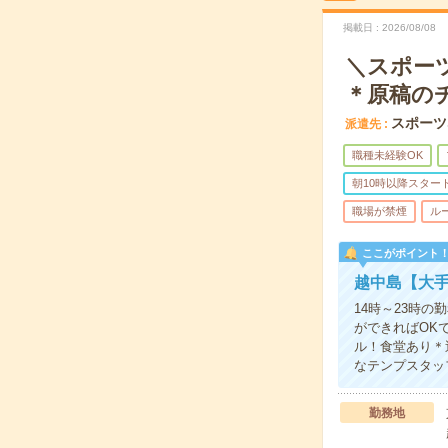
掲載日
2026/08/08
＼スポー
＊原稿の
スポーツ
派遣先
職種未経験OK
朝10時以降スター
職場が禁煙
ル
ここがポイント
越中島【大
14時～23時
ができればOK
ル！食堂あり＊
なテンプスタッ
勤務地