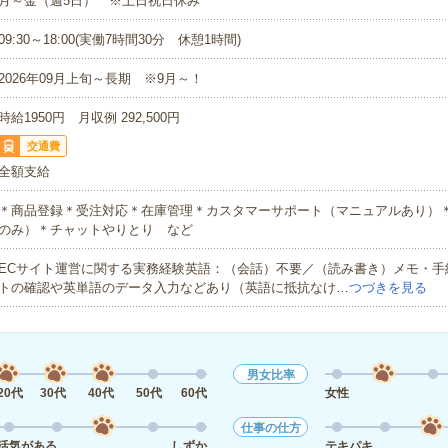
月～金（週5日） ※土日祝日休み
09:30～18:00(実働7時間30分 休憩1時間)
2026年09月上旬～長期 ※9月～！
時給1950円 月収例 292,500円
交通費
全額支給
＊商品登録＊受注対応＊在庫管理＊カスタマーサポート（マニュアルあり）
のみ）＊チャットやりとり など
ECサイト運営に関する実務経験英語：（会話）不要／（読み書き）メモ・手
トの確認や英単語のデータ入力などあり（英語に抵抗なけ…
つづきを見る
男女比率
20代
30代
40代
50代
60代
女性
仕事の仕方
活気がある
しずか
テキパキ