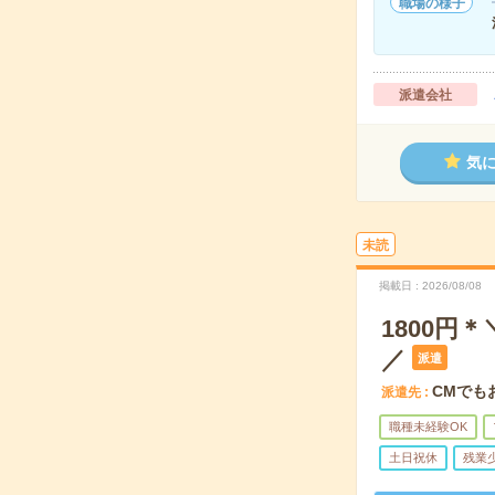
職場の様子
派遣会社
気
未読
掲載日
2026/08/08
1800
／
派遣
CMでも
派遣先
職種未経験OK
土日祝休
残業