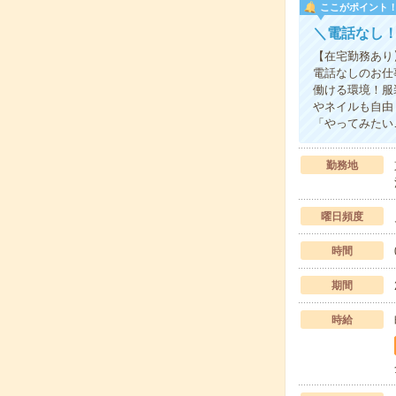
ここがポイント
＼電話なし！
【在宅勤務あり
電話なしのお仕
働ける環境！服
やネイルも自由
「やってみたい
勤務地
曜日頻度
時間
期間
時給