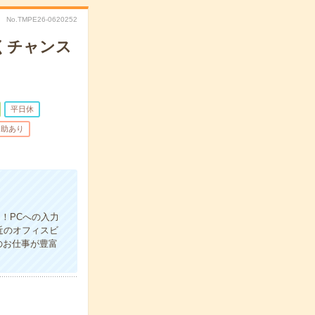
No.TMPE26-0620252
くチャンス
平日休
補助あり
！PCへの入力
近のオフィスビ
のお仕事が豊富