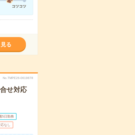
コツコツ
く見る
No.TMPE26-0619878
問合せ対応
週5日勤務
対応なし