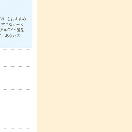
ジにもおすすめ
です＊なが～く
アルOK＊髪型
フ。あなたの