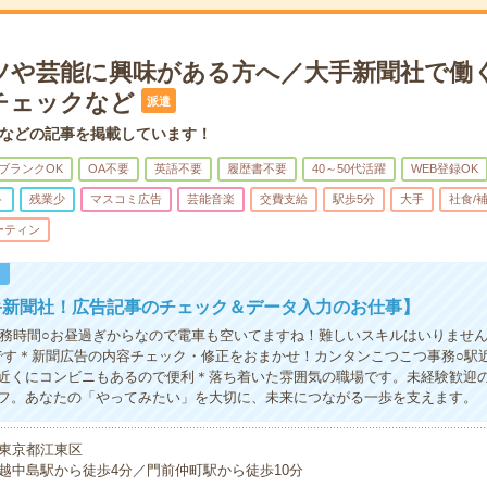
ツや芸能に興味がある方へ／大手新聞社で働
チェックなど
派遣
などの記事を掲載しています！
ブランクOK
OA不要
英語不要
履歴書不要
40～50代活躍
WEB登録OK
ト
残業少
マスコミ広告
芸能音楽
交費支給
駅歩5分
大手
社食/
ーティン
！
手新聞社！広告記事のチェック＆データ入力のお仕事】
の勤務時間○お昼過ぎからなので電車も空いてますね！難しいスキルはいりません
です＊新聞広告の内容チェック・修正をおまかせ！カンタンこつこつ事務○駅
近くにコンビニもあるので便利＊落ち着いた雰囲気の職場です。未経験歓迎
フ。あなたの「やってみたい」を大切に、未来につながる一歩を支えます。
東京都江東区
越中島駅から徒歩4分／門前仲町駅から徒歩10分