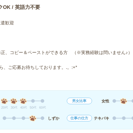
クOK / 英語力不要
の派遣歓迎
修正、コピー＆ペーストができる方 （※実務経験は問いません♪）
、ご応募お待ちしております。.。:+*
女性
男女比率
20代
30代
40代
50代
60代
しずか
テキパキ
仕事の仕方