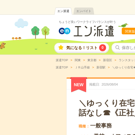
エン派遣
エンバイト
ちょうど良いワークライフバランスが叶う
関東版
気になる！リスト
0
保存し
派遣TOP
関東
東京都
新宿区
ランスタッ
派遣TOP
ＪＲ山手線
新宿駅
＼ゆっくり在宅☀
NEW
掲載日
2026
/
08
/
04
＼ゆっくり在宅
話なし☎《正社
一般事務
職種