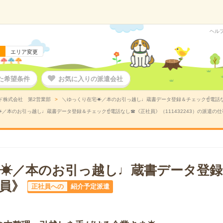
ヘル
エリア変更
た希望条件
お気に入りの派遣会社
ド株式会社 第2営業部
＼ゆっくり在宅☀／本のお引っ越し♩蔵書データ登録＆チェック☝電話なし
／本のお引っ越し♩蔵書データ登録＆チェック☝電話なし☎《正社員》（111432243）の派遣の仕
☀／本のお引っ越し♩蔵書データ登録
員》
正社員への
紹介予定派遣