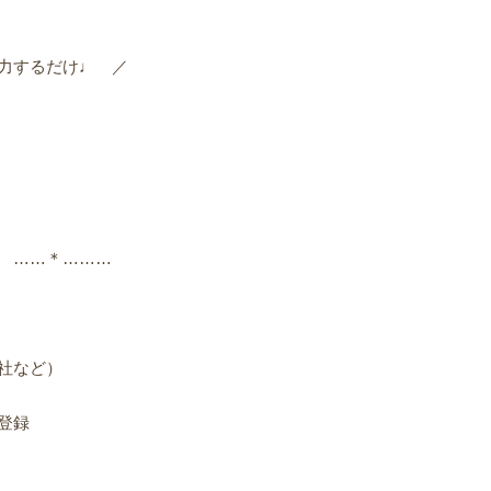
力するだけ♩ ／
♩
 ……＊………
社など）
登録