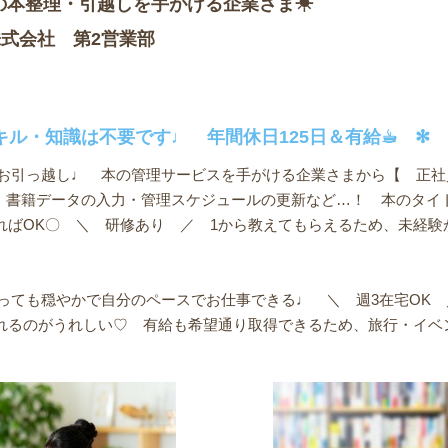
の本整理・引越しを手がける企業さま☀︎
式会社 第2営業部
キル・知識は不要です♩ 年間休日125日＆有給☕︎ ✻
本をお引っ越し♩ 本の管理サービスを手がける企業さまから【 正
、書籍データの入力・管理スケジュールの更新など…！ 本のタイ
ればOK〇 ＼ 研修あり ／ 1から教えてもらえるため、未経験
とっても穏やかで自分のペースでお仕事できる♩ ＼ 週3在宅OK
れるのがうれしい♡ 有給も希望通り取得できるため、旅行・イベ