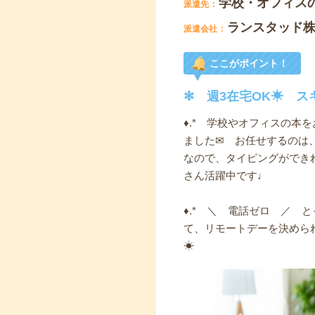
学校・オフィス
派遣先
ランスタッド株
派遣会社
ここがポイント！
✻ 週3在宅OK☀ ス
♦.* 学校やオフィスの
ました✉ お任せするのは
なので、タイピングができ
さん活躍中です♩
♦.* ＼ 電話ゼロ ／ 
て、リモートデーを決めら
☀