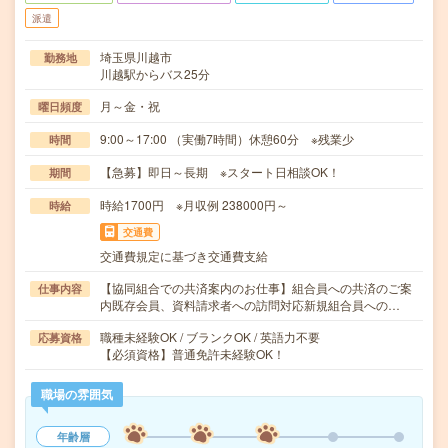
派遣
埼玉県川越市
勤務地
川越駅からバス25分
月～金・祝
曜日頻度
9:00～17:00 （実働7時間）休憩60分 ※残業少
時間
【急募】即日～長期 ※スタート日相談OK！
期間
時給1700円 ※月収例 238000円～
時給
交通費
交通費規定に基づき交通費支給
【協同組合での共済案内のお仕事】組合員への共済のご案
仕事内容
内既存会員、資料請求者への訪問対応新規組合員への…
職種未経験OK / ブランクOK / 英語力不要
応募資格
【必須資格】普通免許未経験OK！
職場の雰囲気
年齢層