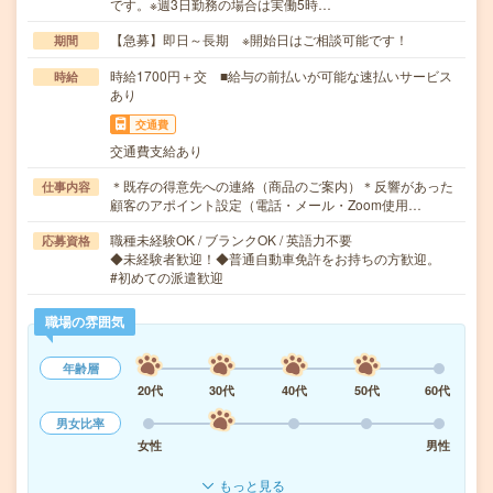
です。※週3日勤務の場合は実働5時…
【急募】即日～長期 ※開始日はご相談可能です！
期間
時給1700円＋交 ■給与の前払いが可能な速払いサービス
時給
あり
交通費
交通費支給あり
＊既存の得意先への連絡（商品のご案内）＊反響があった
仕事内容
顧客のアポイント設定（電話・メール・Zoom使用…
職種未経験OK / ブランクOK / 英語力不要
応募資格
◆未経験者歓迎！◆普通自動車免許をお持ちの方歓迎。
#初めての派遣歓迎
職場の雰囲気
年齢層
20代
30代
40代
50代
60代
男女比率
女性
男性
もっと見る