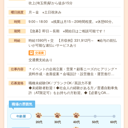
吹上(埼玉県)駅から徒歩15分
月～金 ※土日祝休み
曜日頻度
9:00～18:00 ※残業は月15～20時間程度。※休憩60分。
時間
【急募】即日～長期 ※開始日はご相談可能です！
期間
時給1590円＋交 【月収例】331,912円～ ■給与の前払
時給
いが可能な速払いサービスあり
交通費
交通費支給あり
＊イベントの企画立案・営業＊顧客ニーズのヒアリング＊
仕事内容
資料作成・改善提案＊会場設計・設営撤去・運営進行…
職種未経験OK / ブランクOK / 英語力不要
応募資格
◆未経験者歓迎！◆社会人の経験がある方／普通自動車免
許（AT限定可）をお持ちの方歓迎。◆【必要なOA…
職場の雰囲気
年齢層
20代
30代
40代
50代
60代