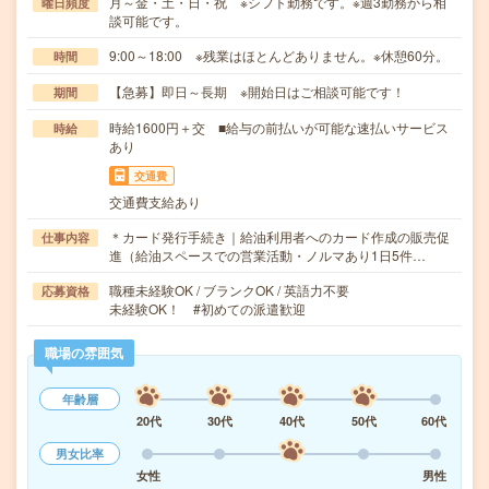
月～金・土・日・祝 ※シフト勤務です。※週3勤務から相
曜日頻度
談可能です。
9:00～18:00 ※残業はほとんどありません。※休憩60分。
時間
【急募】即日～長期 ※開始日はご相談可能です！
期間
時給1600円＋交 ■給与の前払いが可能な速払いサービス
時給
あり
交通費
交通費支給あり
＊カード発行手続き｜給油利用者へのカード作成の販売促
仕事内容
進（給油スペースでの営業活動・ノルマあり1日5件…
職種未経験OK / ブランクOK / 英語力不要
応募資格
未経験OK！ #初めての派遣歓迎
職場の雰囲気
年齢層
20代
30代
40代
50代
60代
男女比率
女性
男性