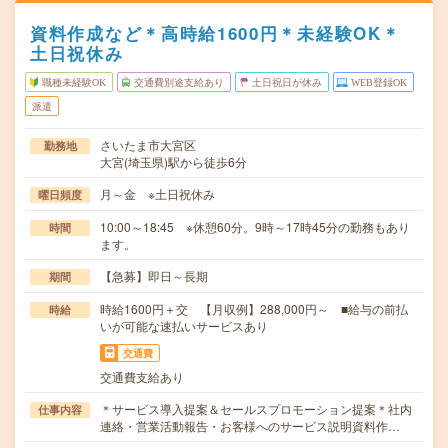
資料作成など＊高時給1600円＊未経験OK＊
土日祝休み
職種未経験OK
交通費別途支給あり
土日祝日が休み
WEB登録OK
派遣
さいたま市大宮区
勤務地
大宮(埼玉県)駅から徒歩6分
月～金 ※土日祝休み
曜日頻度
10:00～18:45 ※休憩60分。9時～17時45分の勤務もあり
時間
ます。
【急募】即日～長期
期間
時給1600円＋交 【月収例】288,000円～ ■給与の前払
時給
いが可能な速払いサービスあり
交通費
交通費支給あり
＊サービス導入提案＆セールスプロモーション提案＊社内
仕事内容
連絡・営業活動報告・お客様へのサービス説明資料作…