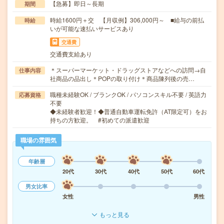
【急募】即日～長期
期間
時給1600円＋交 【月収例】306,000円～ ■給与の前払
時給
いが可能な速払いサービスあり
交通費
交通費支給あり
＊スーパーマーケット・ドラッグストアなどへの訪問→自
仕事内容
社商品の品出し＊POPの取り付け＊商品陳列後の売…
職種未経験OK / ブランクOK / パソコンスキル不要 / 英語力
応募資格
不要
◆未経験者歓迎！◆普通自動車運転免許（AT限定可）をお
持ちの方歓迎。 #初めての派遣歓迎
職場の雰囲気
年齢層
20代
30代
40代
50代
60代
男女比率
女性
男性
もっと見る