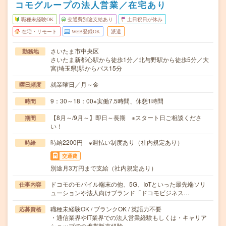
コモグループの法人営業／在宅あり
職種未経験OK
交通費別途支給あり
土日祝日が休み
在宅・リモート
WEB登録OK
派遣
さいたま市中央区
勤務地
さいたま新都心駅から徒歩1分／北与野駅から徒歩5分／大
宮(埼玉県)駅からバス15分
就業曜日／月～金
曜日頻度
9：30～18：00※実働7.5時間、休憩1時間
時間
【8月～/9月～】即日～長期 ※スタート日ご相談くださ
期間
い！
時給2200円 ※週払い制度あり（社内規定あり）
時給
交通費
別途月3万円まで支給（社内規定あり）
ドコモのモバイル端末の他、5G、IoTといった最先端ソリ
仕事内容
ューションや法人向けブランド「ドコモビジネス…
職種未経験OK / ブランクOK / 英語力不要
応募資格
・通信業界やIT業界での法人営業経験もしくは・キャリア
ショップでの携帯販売経験