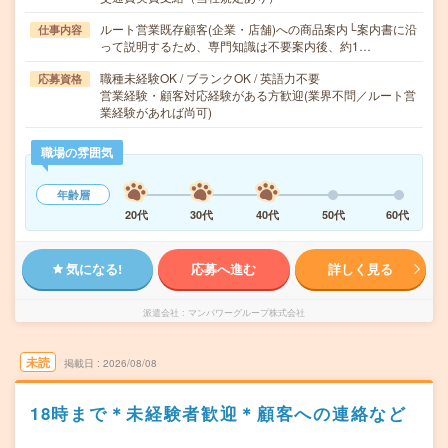
ルート営業既存顧客(企業・店舗)への商品案内└案内書に沿
仕事内容
って説明するため、専門知識は不要案内後、約1…
職種未経験OK / ブランクOK / 英語力不要
応募資格
営業経験・顧客対応経験がある方歓迎(業界不問／ルート営
業経験があれば尚可)
職場の雰囲気
年齢層
20代
30代
40代
50代
60代
気になる!
応募へ進む
詳しく見る
派遣会社
マンパワーグループ株式会社
未読
掲載日
2026/08/08
18時まで＊未経験者歓迎＊顧客への連絡など