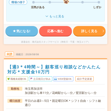
職場の様子
活気がある
しずか
もっと見る
気になる!
応募へ進む
詳しく見る
派遣会社
株式会社スタッフサービス（神奈川・千葉・埼玉エリア）
未読
掲載日
2026/08/08
【週3＊4時間～】顧客巡り相談などかんたん
対応＊支援金10万円
職種未経験OK
土日祝日が休み
WEB登録OK
紹介予定派遣
埼玉県加須市
勤務地
加須駅から車11分／花崎駅から---分／鷲宮駅から---分
平日のみ週3～5日＊固定曜日OK＊シフト自由・シフト融
曜日頻度
通◎