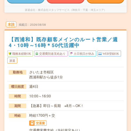
派遣会社
株式会社スタッフサービス（神奈川・千葉・埼玉エリア）
未読
掲載日
2026/08/08
【西浦和】既存顧客メインのルート営業／週
4・10時～16時＊50代活躍中
職種未経験OK
交通費別途支給あり
土日祝日が休み
WEB登録OK
派遣
さいたま市桜区
勤務地
西浦和駅から徒歩1分
週4日
曜日頻度
10:00～16:00
時間
【急募】即日～長期 ※8月～OK！
期間
時給1700円＋交
時給
交通費
交通費実費支給（当社規定あり）