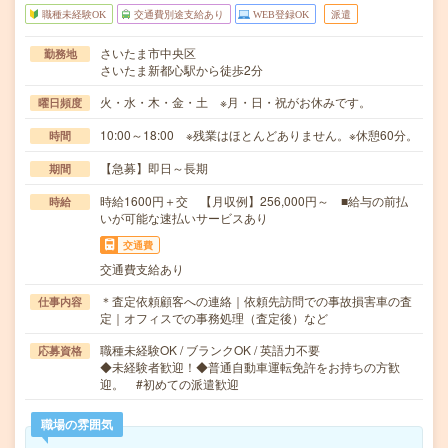
職種未経験OK
交通費別途支給あり
WEB登録OK
派遣
さいたま市中央区
勤務地
さいたま新都心駅から徒歩2分
火・水・木・金・土 ※月・日・祝がお休みです。
曜日頻度
10:00～18:00 ※残業はほとんどありません。※休憩60分。
時間
【急募】即日～長期
期間
時給1600円＋交 【月収例】256,000円～ ■給与の前払
時給
いが可能な速払いサービスあり
交通費
交通費支給あり
＊査定依頼顧客への連絡｜依頼先訪問での事故損害車の査
仕事内容
定｜オフィスでの事務処理（査定後）など
職種未経験OK / ブランクOK / 英語力不要
応募資格
◆未経験者歓迎！◆普通自動車運転免許をお持ちの方歓
迎。 #初めての派遣歓迎
職場の雰囲気