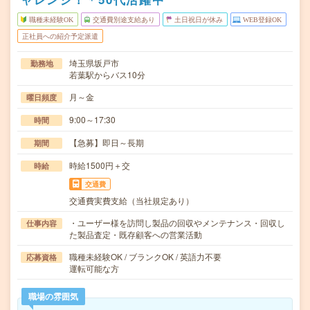
職種未経験OK
交通費別途支給あり
土日祝日が休み
WEB登録OK
正社員への紹介予定派遣
埼玉県坂戸市
勤務地
若葉駅からバス10分
月～金
曜日頻度
9:00～17:30
時間
【急募】即日～長期
期間
時給1500円＋交
時給
交通費
交通費実費支給（当社規定あり）
・ユーザー様を訪問し製品の回収やメンテナンス・回収し
仕事内容
た製品査定・既存顧客への営業活動
職種未経験OK / ブランクOK / 英語力不要
応募資格
運転可能な方
職場の雰囲気