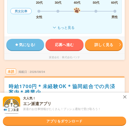
20代
30代
40代
50代
60代
男女比率
女性
男性
もっと見る
気になる!
応募へ進む
詳しく見る
派遣会社
株式会社パソナ
未読
掲載日
2026/08/04
時給1700円＊未経験OK＊協同組合での共済
案内＊残業少
大人気！
職種未経験OK
交通費別途支給あり
土日祝日が休み
WEB登録OK
エン派遣アプリ
派遣
派遣のお仕事情報がたくさん！プッシュ通知で受け取ろう！
埼玉県蕨市
勤務地
アプリをダウンロード
戸田(埼玉県)駅から徒歩15分