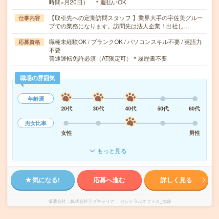
時間×月20日） ＊週払いOK
【取引先への定期訪問スタッフ 】業界大手の宇佐美グルー
仕事内容
プでの業務になります。訪問先は法人企業！出社し…
職種未経験OK / ブランクOK / パソコンスキル不要 / 英語力
応募資格
不要
普通運転免許必須（AT限定可）＊履歴書不要
職場の雰囲気
年齢層
20代
30代
40代
50代
60代
男女比率
女性
男性
もっと見る
気になる!
応募へ進む
詳しく見る
派遣会社
株式会社ラブキャリア セントラルオフィス_池袋