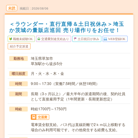
未読
掲載日
2026/08/06
＜ラウンダー・直行直帰＆土日祝休み＞埼玉
か茨城の量販店巡回 売り場作りをお任せ！
職種未経験OK
交通費別途支給あり
土日祝日が休み
WEB登録OK
紹介予定派遣
埼玉県草加市
勤務地
草加駅から徒歩5分
月・火・水・木・金
曜日頻度
9:00～17:30（実働7.5時間／休憩1時間）
時間
長期（3ヶ月以上）／最大半年の派遣期間の後、契約社員
期間
として直接雇用予定（1年間更新・長期更新想定）
時給1700円～1750円
時給
交通費
電車賃全額支給。バス代は直線距離で2ｋｍ以上移動する
場合のみ利用可能です。その他発生する経費も支給。