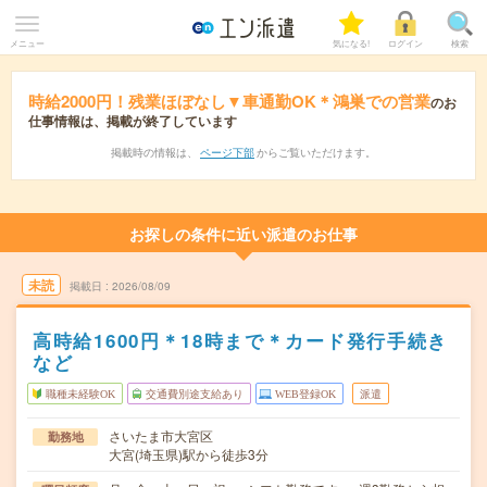
メニュー
気になる!
ログイン
検索
時給2000円！残業ほぼなし▼車通勤OK＊鴻巣での営業
のお
仕事情報は、掲載が終了しています
掲載時の情報は、
ページ下部
からご覧いただけます。
お探しの条件に近い派遣のお仕事
未読
掲載日
2026/08/09
高時給1600円＊18時まで＊カード発行手続き
など
職種未経験OK
交通費別途支給あり
WEB登録OK
派遣
さいたま市大宮区
勤務地
大宮(埼玉県)駅から徒歩3分