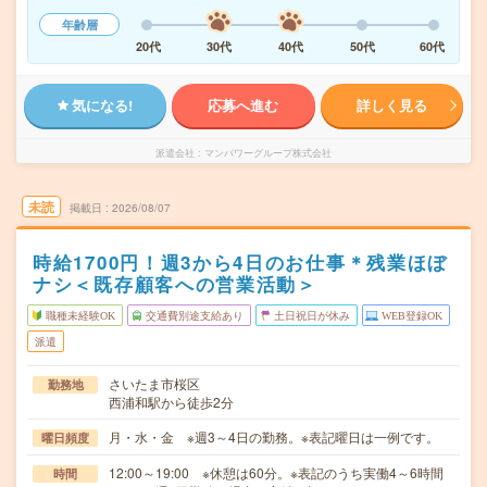
年齢層
20代
30代
40代
50代
60代
気になる!
応募へ進む
詳しく見る
派遣会社
マンパワーグループ株式会社
未読
掲載日
2026/08/07
時給1700円！週3から4日のお仕事＊残業ほぼ
ナシ＜既存顧客への営業活動＞
職種未経験OK
交通費別途支給あり
土日祝日が休み
WEB登録OK
派遣
さいたま市桜区
勤務地
西浦和駅から徒歩2分
月・水・金 ※週3～4日の勤務。※表記曜日は一例です。
曜日頻度
12:00～19:00 ※休憩は60分。※表記のうち実働4～6時間
時間