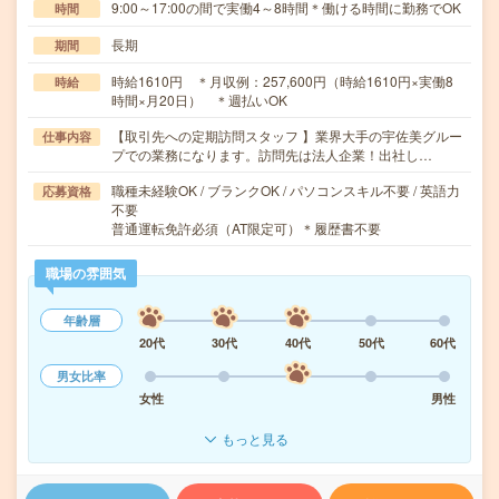
9:00～17:00の間で実働4～8時間＊働ける時間に勤務でOK
時間
長期
期間
時給1610円 ＊月収例：257,600円（時給1610円×実働8
時給
時間×月20日） ＊週払いOK
【取引先への定期訪問スタッフ 】業界大手の宇佐美グルー
仕事内容
プでの業務になります。訪問先は法人企業！出社し…
職種未経験OK / ブランクOK / パソコンスキル不要 / 英語力
応募資格
不要
普通運転免許必須（AT限定可）＊履歴書不要
職場の雰囲気
年齢層
20代
30代
40代
50代
60代
男女比率
女性
男性
もっと見る