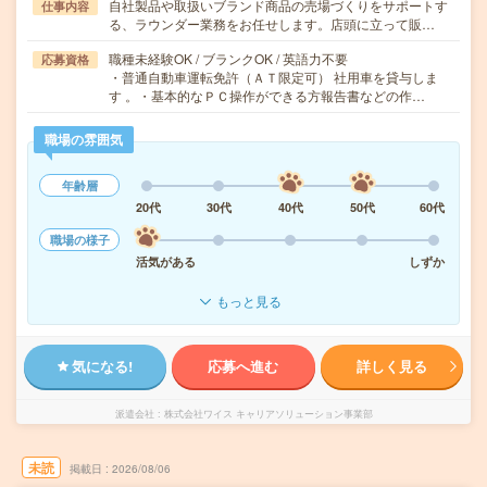
自社製品や取扱いブランド商品の売場づくりをサポートす
仕事内容
る、ラウンダー業務をお任せします。店頭に立って販…
職種未経験OK / ブランクOK / 英語力不要
応募資格
・普通自動車運転免許（ＡＴ限定可） 社用車を貸与しま
す 。・基本的なＰＣ操作ができる方報告書などの作…
職場の雰囲気
年齢層
20代
30代
40代
50代
60代
職場の様子
活気がある
しずか
もっと見る
気になる!
応募へ進む
詳しく見る
派遣会社
株式会社ワイス キャリアソリューション事業部
未読
掲載日
2026/08/06