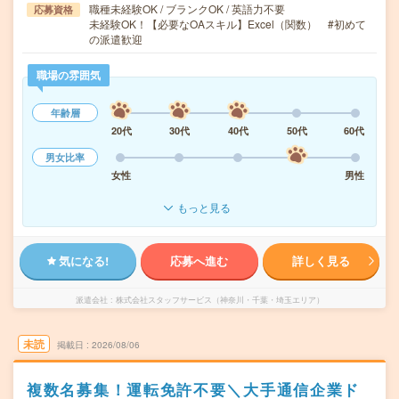
職種未経験OK / ブランクOK / 英語力不要
応募資格
未経験OK！【必要なOAスキル】Excel（関数） #初めて
の派遣歓迎
職場の雰囲気
年齢層
20代
30代
40代
50代
60代
男女比率
女性
男性
もっと見る
気になる!
応募へ進む
詳しく見る
派遣会社
株式会社スタッフサービス（神奈川・千葉・埼玉エリア）
未読
掲載日
2026/08/06
複数名募集！運転免許不要＼大手通信企業ド