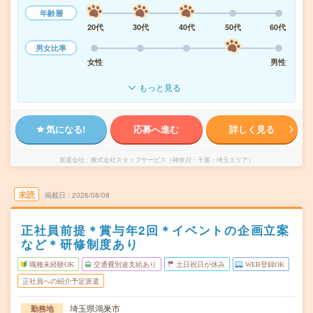
年齢層
20代
30代
40代
50代
60代
男女比率
女性
男性
もっと見る
気になる!
応募へ進む
詳しく見る
派遣会社
株式会社スタッフサービス（神奈川・千葉・埼玉エリア）
未読
掲載日
2026/08/08
正社員前提＊賞与年2回＊イベントの企画立案
など＊研修制度あり
職種未経験OK
交通費別途支給あり
土日祝日が休み
WEB登録OK
正社員への紹介予定派遣
埼玉県鴻巣市
勤務地