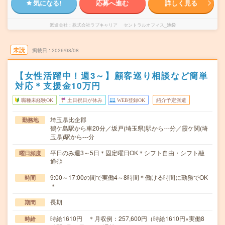
気になる!
応募へ進む
詳しく見る
派遣会社
株式会社ラブキャリア セントラルオフィス_池袋
未読
掲載日
2026/08/08
【女性活躍中！週3～】顧客巡り相談など簡単
対応＊支援金10万円
職種未経験OK
土日祝日が休み
WEB登録OK
紹介予定派遣
埼玉県比企郡
勤務地
鶴ケ島駅から車20分／坂戸(埼玉県)駅から---分／霞ケ関(埼
玉県)駅から---分
平日のみ週3～5日＊固定曜日OK＊シフト自由・シフト融
曜日頻度
通◎
9:00～17:00の間で実働4～8時間＊働ける時間に勤務でOK
時間
＊
長期
期間
時給1610円 ＊月収例：257,600円（時給1610円×実働8
時給