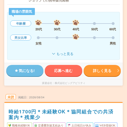
職場の雰囲気
年齢層
20代
30代
40代
50代
60代
男女比率
女性
男性
もっと見る
気になる!
応募へ進む
詳しく見る
派遣会社
株式会社ビッグアビリティ
未読
掲載日
2026/08/04
時給1700円＊未経験OK＊協同組合での共済
案内＊残業少
職種未経験OK
交通費別途支給あり
土日祝日が休み
WEB登録OK