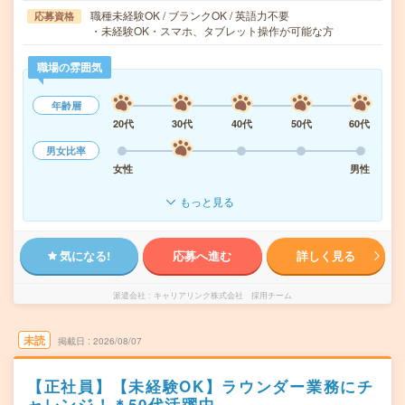
職種未経験OK / ブランクOK / 英語力不要
応募資格
・未経験OK・スマホ、タブレット操作が可能な方
職場の雰囲気
年齢層
20代
30代
40代
50代
60代
男女比率
女性
男性
もっと見る
気になる!
応募へ進む
詳しく見る
派遣会社
キャリアリンク株式会社 採用チーム
未読
掲載日
2026/08/07
【正社員】【未経験OK】ラウンダー業務にチ
ャレンジ！＊50代活躍中