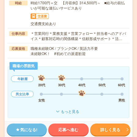
時給1700円＋交 【月収例】314,500円～ ■給与の前払
時給
いが可能な速払いサービスあり
交通費
交通費支給あり
＊営業同行＊業務支援＊営業フォロー＊担当者へのアドバ
仕事内容
イス＊顧客対応時の関係構築＊信頼形成サポート＊活…
職種未経験OK / ブランクOK / 英語力不要
応募資格
未経験OK！ #初めての派遣歓迎
職場の雰囲気
年齢層
20代
30代
40代
50代
60代
男女比率
女性
男性
もっと見る
気になる!
応募へ進む
詳しく見る