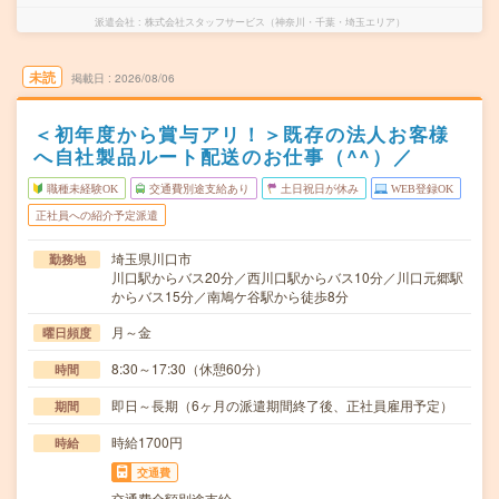
派遣会社
株式会社スタッフサービス（神奈川・千葉・埼玉エリア）
未読
掲載日
2026/08/06
＜初年度から賞与アリ！＞既存の法人お客様
へ自社製品ルート配送のお仕事（^^）／
職種未経験OK
交通費別途支給あり
土日祝日が休み
WEB登録OK
正社員への紹介予定派遣
埼玉県川口市
勤務地
川口駅からバス20分／西川口駅からバス10分／川口元郷駅
からバス15分／南鳩ケ谷駅から徒歩8分
月～金
曜日頻度
8:30～17:30（休憩60分）
時間
即日～長期（6ヶ月の派遣期間終了後、正社員雇用予定）
期間
時給1700円
時給
交通費
交通費全額別途支給