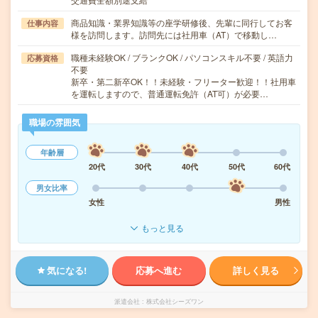
商品知識・業界知識等の座学研修後、先輩に同行してお客
仕事内容
様を訪問します。訪問先には社用車（AT）で移動し…
職種未経験OK / ブランクOK / パソコンスキル不要 / 英語力
応募資格
不要
新卒・第二新卒OK！！未経験・フリーター歓迎！！社用車
を運転しますので、普通運転免許（AT可）が必要…
職場の雰囲気
年齢層
20代
30代
40代
50代
60代
男女比率
女性
男性
もっと見る
気になる!
応募へ進む
詳しく見る
派遣会社
株式会社シーズワン