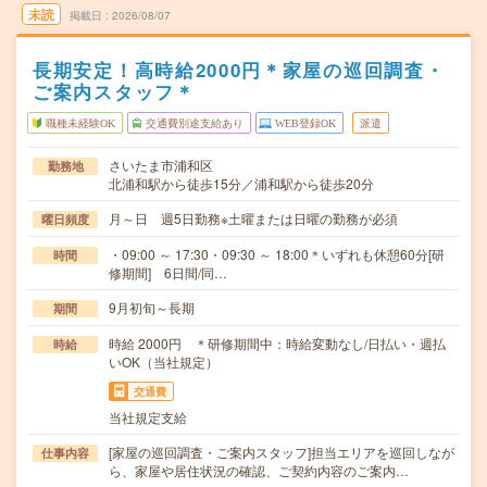
未読
掲載日
2026/08/07
長期安定！高時給2000円＊家屋の巡回調査・
ご案内スタッフ＊
職種未経験OK
交通費別途支給あり
WEB登録OK
派遣
さいたま市浦和区
勤務地
北浦和駅から徒歩15分／浦和駅から徒歩20分
月～日 週5日勤務※土曜または日曜の勤務が必須
曜日頻度
・09:00 ～ 17:30・09:30 ～ 18:00＊いずれも休憩60分[研
時間
修期間] 6日間/同…
9月初旬～長期
期間
時給 2000円 ＊研修期間中：時給変動なし/日払い・週払
時給
いOK（当社規定）
交通費
当社規定支給
[家屋の巡回調査・ご案内スタッフ]担当エリアを巡回しなが
仕事内容
ら、家屋や居住状況の確認、ご契約内容のご案内…