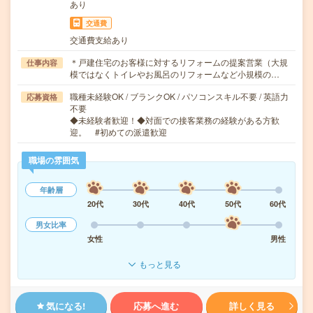
あり
交通費
交通費支給あり
＊戸建住宅のお客様に対するリフォームの提案営業（大規
仕事内容
模ではなくトイレやお風呂のリフォームなど小規模の…
職種未経験OK / ブランクOK / パソコンスキル不要 / 英語力
応募資格
不要
◆未経験者歓迎！◆対面での接客業務の経験がある方歓
迎。 #初めての派遣歓迎
職場の雰囲気
年齢層
20代
30代
40代
50代
60代
男女比率
女性
男性
もっと見る
気になる!
応募へ進む
詳しく見る